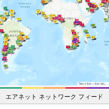
Tiles © Esri — Esri, DeLorme, NAVTEQ, TomTom, Intermap, iPC, USGS, FAO, NPS, NRCAN, GeoBase, Kadaster NL, Ordnance Survey, Esri Japan, METI, Esri China (Hong Kong), and the GIS User Community
エアネット ネットワーク フィード