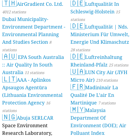
🇹🇭
🇩🇪
AirGradient Co. Ltd.
Luftqualität In
Schleswig-Holstein
4012 stations
15
Dubai Municipality-
stations
🇩🇪
Environment Department -
Luftqualität | Nds.
Environmental Planning
Ministerium Für Umwelt,
And Studies Section
Energie Und Klimaschutz
8
stations
28 stations
🇦🇺
🇩🇪
EPA South Australia
Luftreinhaltung
:: Air Quality In South
Rheinland-Pfalz
25 stations
🇺🇦
Australia
LUN City Air (ЛУН
11 stations
🇱🇹
AAA - Aplinkos
Місто Air)
210 stations
🇫🇷
Apsaugos Agentūra
Madininair La
(Lithuania Environmental
Qualité De L’air En
Protection Agency
Martinique
16
7 stations
🇲🇾
Malaysia
stations
🇳🇬
Abuja SERLCAR
Department Of
Space Environment
Environment (DOE); Air
Research Laboratory,
Polluant Index