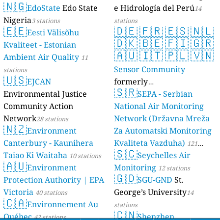
🇳🇬
EdoState
Edo State
e Hidrología del Perú
14
Nigeria
3 stations
stations
🇪🇪
🇩🇪
🇫🇷
🇪🇸
🇳🇱
Eesti Välisõhu
🇩🇰
🇧🇪
🇫🇮
🇬🇷
Kvaliteet - Estonian
🇦🇺
🇮🇹
🇵🇱
🇻🇳
Ambient Air Quality
11
Sensor Community
stations
🇺🇸
EJCAN
formerly
🇸🇷
Environmental Justice
luftdaten.info
SEPA - Serbian
35819 stations
Community Action
National Air Monitoring
Network
Network (Državna Mreža
28 stations
🇳🇿
Environment
Za Automatski Monitoring
Canterbury - Kaunihera
Kvaliteta Vazduha)
121
🇸🇨
Taiao Ki Waitaha
Seychelles Air
10 stations
stations
🇦🇺
Environment
Monitoring
12 stations
🇬🇩
Protection Authority | EPA
SGU-GND
St.
Victoria
George’s University
40 stations
14
🇨🇦
Environnement Au
stations
🇨🇳
Québec
Shenzhen
42 stations