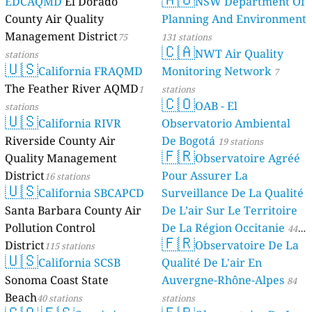
EDCAQMD
El Dorado
NSW Department Of
County Air Quality
Planning And Environment
Management District
75
131 stations
🇨🇦
NWT Air Quality
stations
🇺🇸
California FRAQMD
Monitoring Network
7
The Feather River AQMD
1
stations
🇨🇴
OAB - El
stations
🇺🇸
California RIVR
Observatorio Ambiental
Riverside County Air
De Bogotá
19 stations
🇫🇷
Quality Management
Observatoire Agréé
District
Pour Assurer La
16 stations
🇺🇸
California SBCAPCD
Surveillance De La Qualité
Santa Barbara County Air
De L’air Sur Le Territoire
Pollution Control
De La Région Occitanie
44
🇫🇷
District
Observatoire De La
115 stations
stations
🇺🇸
California SCSB
Qualité De L'air En
Sonoma Coast State
Auvergne-Rhône-Alpes
84
Beach
40 stations
stations