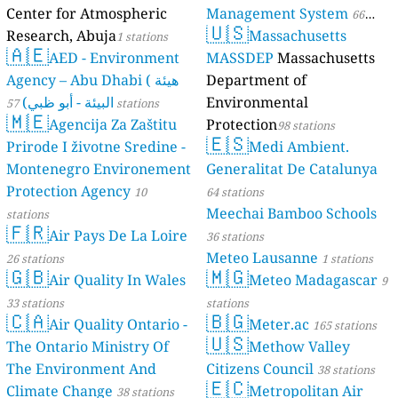
Center for Atmospheric
Management System
66
🇺🇸
Research, Abuja
Massachusetts
1 stations
stations
🇦🇪
AED - Environment
MASSDEP
Massachusetts
Agency – Abu Dhabi ( هيئة
Department of
البيئة - أبو ظبي)
Environmental
57 stations
🇲🇪
Agencija Za Zaštitu
Protection
98 stations
🇪🇸
Prirode I životne Sredine -
Medi Ambient.
Montenegro Environement
Generalitat De Catalunya
Protection Agency
10
64 stations
Meechai Bamboo Schools
stations
🇫🇷
Air Pays De La Loire
36 stations
Meteo Lausanne
26 stations
1 stations
🇬🇧
🇲🇬
Air Quality In Wales
Meteo Madagascar
9
33 stations
stations
🇨🇦
🇧🇬
Air Quality Ontario -
Meter.ac
165 stations
🇺🇸
The Ontario Ministry Of
Methow Valley
The Environment And
Citizens Council
38 stations
🇪🇨
Climate Change
Metropolitan Air
38 stations