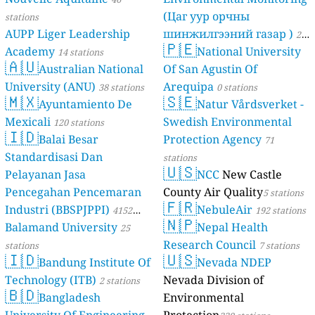
(Цаг уур орчны
stations
AUPP Liger Leadership
шинжилгээний газар )
21
🇵🇪
Academy
National University
14 stations
stations
🇦🇺
Australian National
Of San Agustin Of
University (ANU)
Arequipa
38 stations
0 stations
🇲🇽
🇸🇪
Ayuntamiento De
Natur Vårdsverket -
Mexicali
Swedish Environmental
120 stations
🇮🇩
Balai Besar
Protection Agency
71
Standardisasi Dan
stations
🇺🇸
Pelayanan Jasa
NCC
New Castle
Pencegahan Pencemaran
County Air Quality
5 stations
🇫🇷
Industri (BBSPJPPI)
NebuleAir
4152
192 stations
🇳🇵
Balamand University
Nepal Health
stations
25
Research Council
stations
7 stations
🇮🇩
🇺🇸
Bandung Institute Of
Nevada NDEP
Technology (ITB)
Nevada Division of
2 stations
🇧🇩
Bangladesh
Environmental
University Of Engineering
Protection