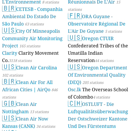
L'Environnement
Réunionnais De L’Air
8 stations
15
🇧🇷
CETESB - Companhia
stations
🇫🇷
Ambiental Do Estado De
ORA Guyane -
São Paulo
Observatoire Régional De
63 stations
🇺🇸
City Of Minneapolis
L'Air De Guyane
5 stations
🇺🇸
Community Air Monitoring
Oregon CTUIR
Project
Confederated Tribes of the
165 stations
Clarity
Clarity Movement
Umatilla Indian
Co.
Reservation
3118 stations
44 stations
🇺🇸
🇺🇸
Clean Air Carolina
Oregon Department
Of Environmental Quality
102 stations
🇧🇷
Clean Air For All
(DEQ)
205 stations
African Cities | AirQo
Osc.lk
The Overseas School
846
of Colombo
stations
4 stations
🇬🇧
🇨🇭
Clean Air
OSTLUFT - Die
Nottingham
Luftqualitätsüberwachung
13 stations
🇺🇸
Clean Air Now
Der Ostschweizer Kantone
Kansas (CANK)
Und Des Fürstentums
34 stations