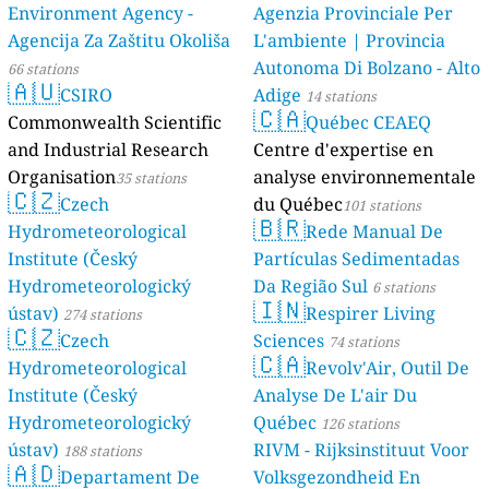
Environment Agency -
Agenzia Provinciale Per
Agencija Za Zaštitu Okoliša
L'ambiente | Provincia
Autonoma Di Bolzano - Alto
66 stations
🇦🇺
CSIRO
Adige
14 stations
🇨🇦
Commonwealth Scientific
Québec CEAEQ
and Industrial Research
Centre d'expertise en
Organisation
analyse environnementale
35 stations
🇨🇿
Czech
du Québec
101 stations
🇧🇷
Hydrometeorological
Rede Manual De
Institute (Český
Partículas Sedimentadas
Hydrometeorologický
Da Região Sul
6 stations
🇮🇳
ústav)
Respirer Living
274 stations
🇨🇿
Czech
Sciences
74 stations
🇨🇦
Hydrometeorological
Revolv'Air, Outil De
Institute (Český
Analyse De L'air Du
Hydrometeorologický
Québec
126 stations
ústav)
RIVM - Rijksinstituut Voor
188 stations
🇦🇩
Departament De
Volksgezondheid En