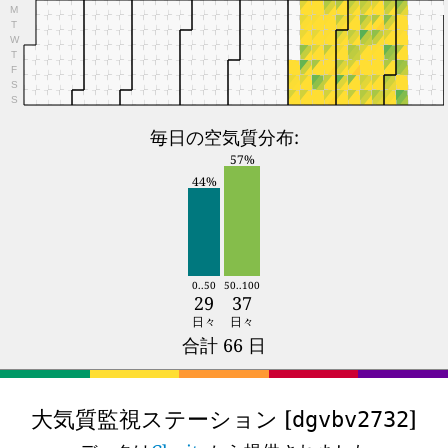
M
T
W
T
F
S
S
毎日の空気質分布:
57%
44%
0..50
50..100
29
37
日々
日々
合計 66 日
大気質監視ステーション [
]
dgvbv2732