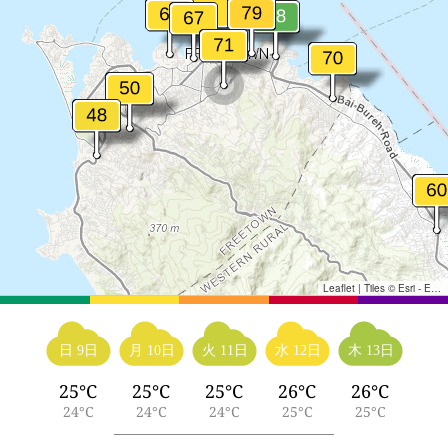
Leaflet
|
Tiles © Esri - Esri, DeLorme, NAVTEQ, TomTom, Intermap, iPC, USGS, FAO, NPS, NRCAN, GeoBase, Kadaster NL, Ordnance Survey, Esri Japan, METI, Esri China (Hong Kong), and the GIS User Community
日 9日
月 10日
火 11日
水 12日
木 13日
25°C
25°C
25°C
26°C
26°C
24°C
24°C
24°C
25°C
25°C