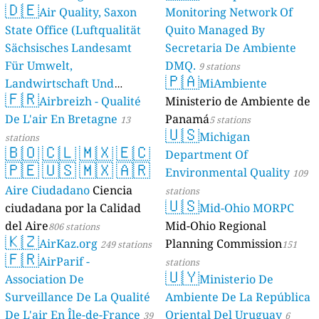
🇩🇪
Air Quality, Saxon
Monitoring Network Of
State Office (Luftqualität
Quito Managed By
Sächsisches Landesamt
Secretaria De Ambiente
Für Umwelt,
DMQ.
9 stations
🇵🇦
Landwirtschaft Und
MiAmbiente
🇫🇷
Geologie)
Airbreizh - Qualité
Ministerio de Ambiente de
50 stations
De L'air En Bretagne
Panamá
13
5 stations
🇺🇸
Michigan
stations
🇧🇴
🇨🇱
🇲🇽
🇪🇨
Department Of
🇵🇪
🇺🇸
🇲🇽
🇦🇷
Environmental Quality
109
Aire Ciudadano
Ciencia
stations
🇺🇸
ciudadana por la Calidad
Mid-Ohio MORPC
del Aire
Mid-Ohio Regional
806 stations
🇰🇿
AirKaz.org
Planning Commission
249 stations
151
🇫🇷
AirParif -
stations
🇺🇾
Association De
Ministerio De
Surveillance De La Qualité
Ambiente De La República
De L'air En Île-de-France
Oriental Del Uruguay
39
6