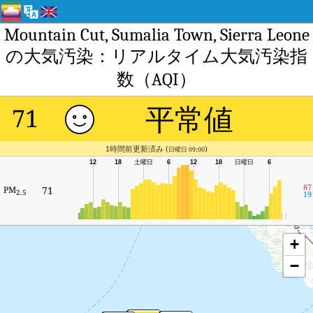
Mountain Cut, Sumalia Town, Sierra Leone
の大気汚染：リアルタイム大気汚染指
数（AQI）
平常値
71
1時間前更新済み (
)
日曜日 09:00
12
18
土曜日
6
12
18
日曜日
6
87
PM
71
2.5
19
+
−