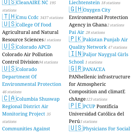
🇺🇸
CleanAIRE NC
Liechtenstein
195
18 stations
🇬🇭
Oxygen City
stations
🇹🇭
Cmu Ccdc
Environmental Protection
3437 stations
🇺🇸
College Of Food
Agency in Ghana
2 stations
Agricultural and Natural
Pai Air
28 stations
🇵🇰
Resource Sciences
Pakistan Punjab Air
1 stations
🇺🇸
Colorado APCD
Quality Network
47 stations
🇮🇳
Colorado Air Pollution
Paljor Naygyal Girls
Control Division
School
94 stations
1 stations
🇺🇸
🇬🇷
Colorado
PANACEA
Department Of
PANhellenic infrastructure
Environmental Protection
for Atmospheric
Composition and climatE
46 stations
🇨🇦
Columbia Shuswap
chAnge
123 stations
🇵🇪
Regional District Air
PCUP
Pontificia
Monitoring Project
Universidad Católica del
35
Perú
stations
5 stations
🇺🇸
Communities Against
Physicians For Social