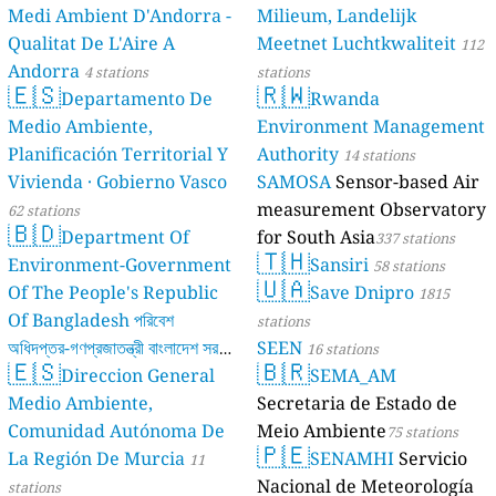
Medi Ambient D'Andorra -
Milieum, Landelijk
Qualitat De L'Aire A
Meetnet Luchtkwaliteit
112
Andorra
4 stations
stations
🇪🇸
🇷🇼
Departamento De
Rwanda
Medio Ambiente,
Environment Management
Planificación Territorial Y
Authority
14 stations
Vivienda · Gobierno Vasco
SAMOSA
Sensor-based Air
measurement Observatory
62 stations
🇧🇩
Department Of
for South Asia
337 stations
🇹🇭
Environment-Government
Sansiri
58 stations
🇺🇦
Of The People's Republic
Save Dnipro
1815
Of Bangladesh পরিবেশ
stations
অধিদপ্তর-গণপ্রজাতন্ত্রী বাংলাদেশ সরকার
SEEN
16 stations
🇪🇸
🇧🇷
Direccion General
SEMA_AM
17 stations
Medio Ambiente,
Secretaria de Estado de
Comunidad Autónoma De
Meio Ambiente
75 stations
🇵🇪
La Región De Murcia
SENAMHI
Servicio
11
Nacional de Meteorología
stations