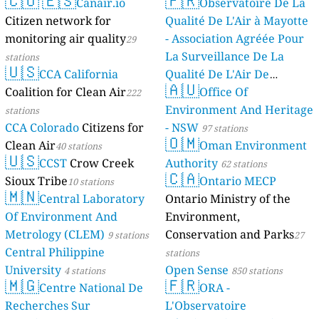
🇨🇴
🇪🇸
🇫🇷
Canair.io
Observatoire De La
Citizen network for
Qualité De L'Air à Mayotte
monitoring air quality
- Association Agréée Pour
29
La Surveillance De La
stations
🇺🇸
CCA California
Qualité De L'Air De
🇦🇺
Coalition for Clean Air
Mayotte
Office Of
222
4 stations
Environment And Heritage
stations
CCA Colorado
Citizens for
- NSW
97 stations
🇴🇲
Clean Air
Oman Environment
40 stations
🇺🇸
CCST
Crow Creek
Authority
62 stations
🇨🇦
Sioux Tribe
Ontario MECP
10 stations
🇲🇳
Central Laboratory
Ontario Ministry of the
Of Environment And
Environment,
Metrology (CLEM)
Conservation and Parks
9 stations
27
Central Philippine
stations
University
Open Sense
4 stations
850 stations
🇲🇬
🇫🇷
Centre National De
ORA -
Recherches Sur
L'Observatoire