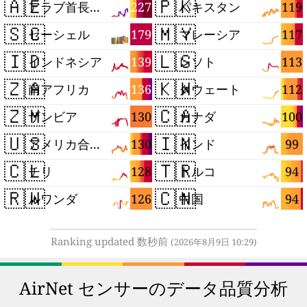
🇦🇪
🇵🇰
227
119
アラブ首長国連邦
パキスタン
🇸🇨
🇲🇾
179
117
セーシェル
マレーシア
🇮🇩
🇱🇸
139
113
インドネシア
レソト
🇿🇦
🇰🇼
136
112
南アフリカ
クウェート
🇿🇲
🇨🇦
130
100
ザンビア
カナダ
🇺🇸
🇮🇳
130
99
アメリカ合衆国
インド
🇨🇱
🇹🇷
128
94
チリ
トルコ
🇷🇼
🇨🇳
126
94
ルワンダ
中国
Ranking updated 数秒前
(2026年8月9日 10:29)
AirNet センサーのデータ品質分析