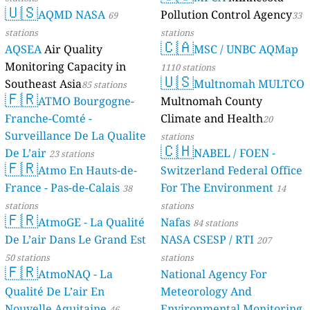
🇺🇸
AQMD NASA
Pollution Control Agency
69
33
stations
stations
🇨🇦
AQSEA
Air Quality
MSC / UNBC AQMap
Monitoring Capacity in
1110 stations
🇺🇸
Southeast Asia
Multnomah MULTCO
85 stations
🇫🇷
ATMO Bourgogne-
Multnomah County
Franche-Comté -
Climate and Health
20
Surveillance De La Qualite
stations
🇨🇭
De L’air
NABEL / FOEN -
23 stations
🇫🇷
Atmo En Hauts-de-
Switzerland Federal Office
France - Pas-de-Calais
For The Environment
38
14
stations
stations
🇫🇷
AtmoGE - La Qualité
Nafas
84 stations
De L’air Dans Le Grand Est
NASA CSESP / RTI
207
50 stations
stations
🇫🇷
AtmoNAQ - La
National Agency For
Qualité De L’air En
Meteorology And
Nouvelle Aquitaine
Environmental Monitoring
46