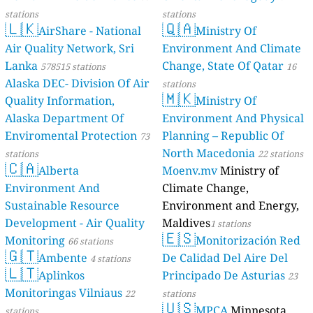
stations
stations
🇱🇰
🇶🇦
AirShare - National
Ministry Of
Air Quality Network, Sri
Environment And Climate
Lanka
Change, State Of Qatar
578515 stations
16
Alaska DEC- Division Of Air
stations
🇲🇰
Quality Information,
Ministry Of
Alaska Department Of
Environment And Physical
Enviromental Protection
Planning – Republic Of
73
North Macedonia
stations
22 stations
🇨🇦
Alberta
Moenv.mv
Ministry of
Environment And
Climate Change,
Sustainable Resource
Environment and Energy,
Development - Air Quality
Maldives
1 stations
🇪🇸
Monitoring
Monitorización Red
66 stations
🇬🇹
Ambente
De Calidad Del Aire Del
4 stations
🇱🇹
Aplinkos
Principado De Asturias
23
Monitoringas Vilniaus
22
stations
🇺🇸
MPCA
Minnesota
stations