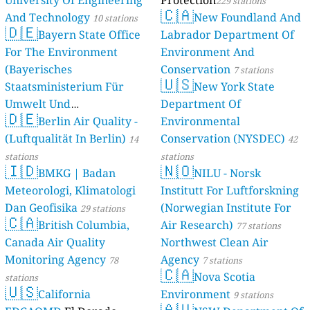
229 stations
🇨🇦
And Technology
New Foundland And
10 stations
🇩🇪
Bayern State Office
Labrador Department Of
For The Environment
Environment And
(Bayerisches
Conservation
7 stations
🇺🇸
Staatsministerium Für
New York State
Umwelt Und
Department Of
🇩🇪
Berlin Air Quality -
Verbraucherschutz) - LfU
Environmental
(Luftqualität In Berlin)
Conservation (NYSDEC)
46 stations
14
42
stations
stations
🇮🇩
🇳🇴
BMKG | Badan
NILU - Norsk
Meteorologi, Klimatologi
Institutt For Luftforskning
Dan Geofisika
(Norwegian Institute For
29 stations
🇨🇦
British Columbia,
Air Research)
77 stations
Canada Air Quality
Northwest Clean Air
Monitoring Agency
Agency
78
7 stations
🇨🇦
Nova Scotia
stations
🇺🇸
California
Environment
9 stations
🇦🇺