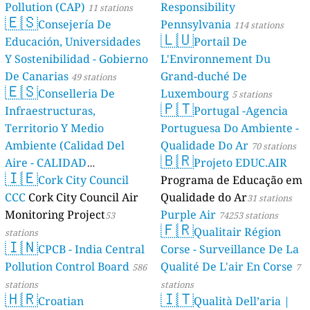
Pollution (CAP)
Responsibility
11 stations
🇪🇸
Consejería De
Pennsylvania
114 stations
🇱🇺
Educación, Universidades
Portail De
Y Sostenibilidad - Gobierno
L'Environnement Du
De Canarias
Grand-duché De
49 stations
🇪🇸
Conselleria De
Luxembourg
5 stations
🇵🇹
Infraestructuras,
Portugal -Agencia
Territorio Y Medio
Portuguesa Do Ambiente -
Ambiente (Calidad Del
Qualidade Do Ar
70 stations
🇧🇷
Aire - CALIDAD
Projeto EDUC.AIR
🇮🇪
AMBIENTAL)
Cork City Council
Programa de Educação em
23 stations
CCC
Cork City Council Air
Qualidade do Ar
31 stations
Monitoring Project
Purple Air
53
74253 stations
🇫🇷
Qualitair Région
stations
🇮🇳
CPCB - India Central
Corse - Surveillance De La
Pollution Control Board
Qualité De L'air En Corse
586
7
stations
stations
🇭🇷
🇮🇹
Croatian
Qualità Dell’aria |