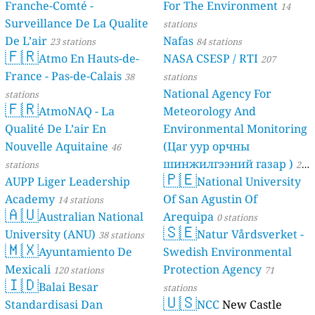
Franche-Comté -
For The Environment
14
Surveillance De La Qualite
stations
De L’air
Nafas
23 stations
84 stations
🇫🇷
Atmo En Hauts-de-
NASA CSESP / RTI
207
France - Pas-de-Calais
38
stations
National Agency For
stations
🇫🇷
AtmoNAQ - La
Meteorology And
Qualité De L’air En
Environmental Monitoring
Nouvelle Aquitaine
(Цаг уур орчны
46
шинжилгээний газар )
stations
21
🇵🇪
AUPP Liger Leadership
National University
stations
Academy
Of San Agustin Of
14 stations
🇦🇺
Australian National
Arequipa
0 stations
🇸🇪
University (ANU)
Natur Vårdsverket -
38 stations
🇲🇽
Ayuntamiento De
Swedish Environmental
Mexicali
Protection Agency
120 stations
71
🇮🇩
Balai Besar
stations
🇺🇸
Standardisasi Dan
NCC
New Castle