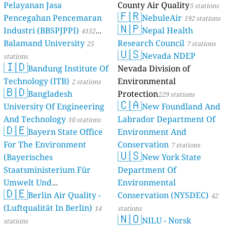
Pelayanan Jasa
County Air Quality
5 stations
🇫🇷
Pencegahan Pencemaran
NebuleAir
192 stations
🇳🇵
Industri (BBSPJPPI)
Nepal Health
4152
Balamand University
Research Council
stations
25
7 stations
🇺🇸
Nevada NDEP
stations
🇮🇩
Bandung Institute Of
Nevada Division of
Technology (ITB)
Environmental
2 stations
🇧🇩
Bangladesh
Protection
229 stations
🇨🇦
University Of Engineering
New Foundland And
And Technology
Labrador Department Of
10 stations
🇩🇪
Bayern State Office
Environment And
For The Environment
Conservation
7 stations
🇺🇸
(Bayerisches
New York State
Staatsministerium Für
Department Of
Umwelt Und
Environmental
🇩🇪
Berlin Air Quality -
Verbraucherschutz) - LfU
Conservation (NYSDEC)
42
(Luftqualität In Berlin)
46 stations
14
stations
🇳🇴
NILU - Norsk
stations