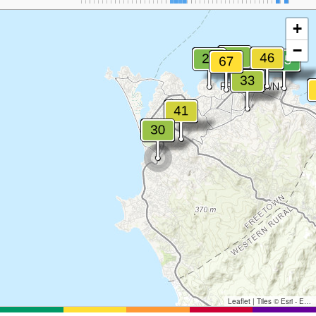
+
−
Leaflet
|
Tiles © Esri - Esri, DeLorme, NAVTEQ, TomTom, Intermap, iPC, USGS, FAO, NPS, NRCAN, GeoBase, Kadaster NL, Ordnance Survey, Esri Japan, METI, Esri China (Hong Kong), and the GIS User Community