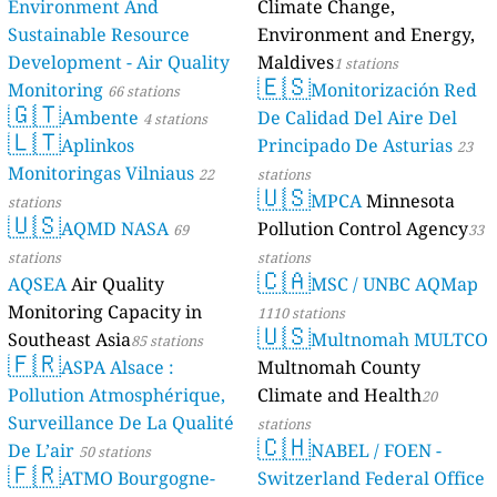
Environment And
Climate Change,
Sustainable Resource
Environment and Energy,
Development - Air Quality
Maldives
1 stations
🇪🇸
Monitoring
Monitorización Red
66 stations
🇬🇹
Ambente
De Calidad Del Aire Del
4 stations
🇱🇹
Aplinkos
Principado De Asturias
23
Monitoringas Vilniaus
22
stations
🇺🇸
MPCA
Minnesota
stations
🇺🇸
AQMD NASA
Pollution Control Agency
69
33
stations
stations
🇨🇦
AQSEA
Air Quality
MSC / UNBC AQMap
Monitoring Capacity in
1110 stations
🇺🇸
Southeast Asia
Multnomah MULTCO
85 stations
🇫🇷
ASPA Alsace :
Multnomah County
Pollution Atmosphérique,
Climate and Health
20
Surveillance De La Qualité
stations
🇨🇭
De L’air
NABEL / FOEN -
50 stations
🇫🇷
ATMO Bourgogne-
Switzerland Federal Office