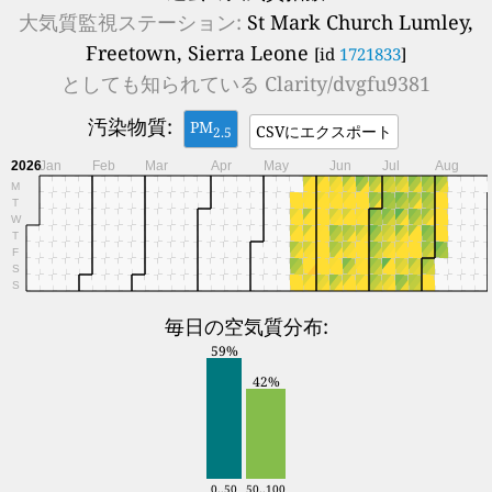
大気質監視ステーション:
St Mark Church Lumley,
Freetown, Sierra Leone
[id
1721833
]
としても知られている
Clarity/dvgfu9381
汚染物質:
PM
CSVにエクスポート
2.5
2026
Jan
Feb
Mar
Apr
May
Jun
Jul
Aug
M
T
W
T
F
S
S
毎日の空気質分布:
59%
42%
0..50
50..100