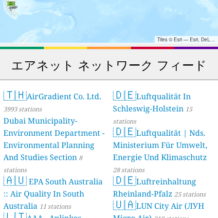
Tiles © Esri — Esri, DeLorme, NAVTEQ, TomTom, Intermap, iPC, USGS, FAO, NPS, NRCAN, GeoBase, Kadaster NL, Ordnance Survey, Esri Japan, METI, Esri China (Hong Kong), and the GIS User Community
エアネット ネットワーク フィード
🇹🇭
🇩🇪
AirGradient Co. Ltd.
Luftqualität In
Schleswig-Holstein
3993 stations
15
Dubai Municipality-
stations
🇩🇪
Environment Department -
Luftqualität | Nds.
Environmental Planning
Ministerium Für Umwelt,
And Studies Section
Energie Und Klimaschutz
8
stations
28 stations
🇦🇺
🇩🇪
EPA South Australia
Luftreinhaltung
:: Air Quality In South
Rheinland-Pfalz
25 stations
🇺🇦
Australia
LUN City Air (ЛУН
11 stations
🇱🇹
AAA - Aplinkos
Місто Air)