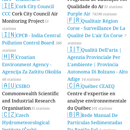
🇮🇪
AMBIENTAL)
Cork City Council
Qualidade do Ar
23 stations
31 stations
CCC
Cork City Council Air
Purple Air
74196 stations
🇫🇷
Monitoring Project
Qualitair Région
53
Corse - Surveillance De La
stations
🇮🇳
CPCB - India Central
Qualité De L'air En Corse
7
Pollution Control Board
586
stations
🇮🇹
Qualità Dell’aria |
stations
🇭🇷
Croatian
Agenzia Provinciale Per
Environment Agency -
L'ambiente | Provincia
Agencija Za Zaštitu Okoliša
Autonoma Di Bolzano - Alto
Adige
66 stations
14 stations
🇦🇺
🇨🇦
CSIRO
Québec CEAEQ
Commonwealth Scientific
Centre d'expertise en
and Industrial Research
analyse environnementale
Organisation
du Québec
35 stations
101 stations
🇨🇿
🇧🇷
Czech
Rede Manual De
Hydrometeorological
Partículas Sedimentadas
Institute (Český
Da Região Sul
6 stations