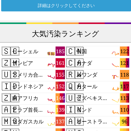
詳細はクリックしてください
大気汚染ランキング
🇸🇨
🇨🇳
185
122
セーシェル
中国
🇿🇲
🇨🇦
161
121
ザンビア
カナダ
🇺🇸
🇷🇼
155
118
アメリカ合衆国
ルワンダ
🇮🇩
🇶🇦
152
117
インドネシア
カタール
🇿🇦
🇺🇿
146
113
南アフリカ
ウズベキスタン
🇦🇪
🇮🇳
139
110
アラブ首長国連邦
インド
🇲🇬
🇦🇺
137
96
マダガスカル
オーストラリア