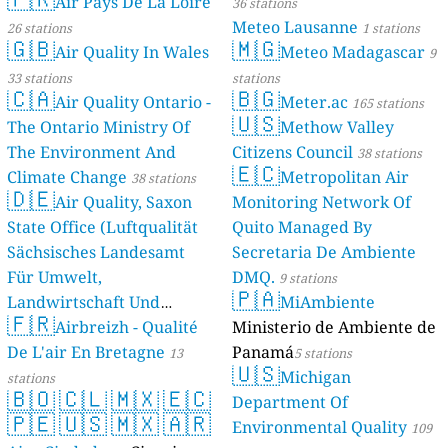
Air Pays De La Loire
36 stations
Meteo Lausanne
26 stations
1 stations
🇬🇧
🇲🇬
Air Quality In Wales
Meteo Madagascar
9
33 stations
stations
🇨🇦
🇧🇬
Air Quality Ontario -
Meter.ac
165 stations
🇺🇸
The Ontario Ministry Of
Methow Valley
The Environment And
Citizens Council
38 stations
🇪🇨
Climate Change
Metropolitan Air
38 stations
🇩🇪
Air Quality, Saxon
Monitoring Network Of
State Office (Luftqualität
Quito Managed By
Sächsisches Landesamt
Secretaria De Ambiente
Für Umwelt,
DMQ.
9 stations
🇵🇦
Landwirtschaft Und
MiAmbiente
🇫🇷
Geologie)
Airbreizh - Qualité
Ministerio de Ambiente de
50 stations
De L'air En Bretagne
Panamá
13
5 stations
🇺🇸
Michigan
stations
🇧🇴
🇨🇱
🇲🇽
🇪🇨
Department Of
🇵🇪
🇺🇸
🇲🇽
🇦🇷
Environmental Quality
109