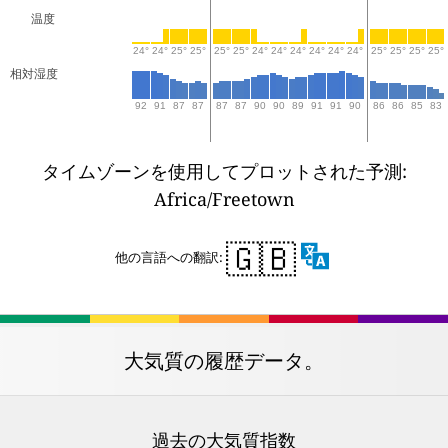
温度
24°
24°
25°
25°
25°
25°
24°
24°
24°
24°
24°
24°
25°
25°
25°
25°
相対湿度
92
91
87
87
87
87
90
90
89
91
91
90
86
86
85
83
タイムゾーンを使用してプロットされた予測:
Africa/Freetown
🇬🇧
他の言語への翻訳:
大気質の履歴データ。
過去の大気質指数