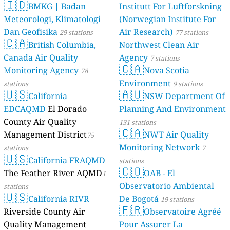
🇮🇩
BMKG | Badan
Institutt For Luftforskning
Meteorologi, Klimatologi
(Norwegian Institute For
Dan Geofisika
Air Research)
29 stations
77 stations
🇨🇦
British Columbia,
Northwest Clean Air
Canada Air Quality
Agency
7 stations
🇨🇦
Monitoring Agency
Nova Scotia
78
Environment
stations
9 stations
🇺🇸
🇦🇺
California
NSW Department Of
EDCAQMD
El Dorado
Planning And Environment
County Air Quality
131 stations
🇨🇦
Management District
NWT Air Quality
75
Monitoring Network
stations
7
🇺🇸
California FRAQMD
stations
🇨🇴
The Feather River AQMD
OAB - El
1
Observatorio Ambiental
stations
🇺🇸
California RIVR
De Bogotá
19 stations
🇫🇷
Riverside County Air
Observatoire Agréé
Quality Management
Pour Assurer La