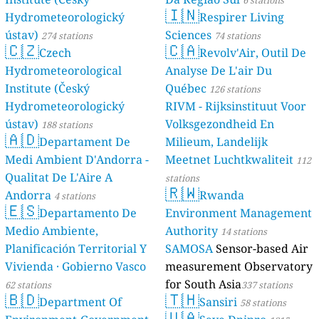
🇮🇳
Hydrometeorologický
Respirer Living
ústav)
Sciences
274 stations
74 stations
🇨🇿
🇨🇦
Czech
Revolv'Air, Outil De
Hydrometeorological
Analyse De L'air Du
Institute (Český
Québec
126 stations
Hydrometeorologický
RIVM - Rijksinstituut Voor
ústav)
Volksgezondheid En
188 stations
🇦🇩
Departament De
Milieum, Landelijk
Medi Ambient D'Andorra -
Meetnet Luchtkwaliteit
112
Qualitat De L'Aire A
stations
🇷🇼
Andorra
Rwanda
4 stations
🇪🇸
Departamento De
Environment Management
Medio Ambiente,
Authority
14 stations
Planificación Territorial Y
SAMOSA
Sensor-based Air
Vivienda · Gobierno Vasco
measurement Observatory
for South Asia
62 stations
337 stations
🇧🇩
🇹🇭
Department Of
Sansiri
58 stations
🇺🇦