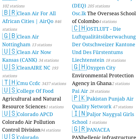
(DEQ)
102 stations
205 stations
🇧🇷
Clean Air For All
Osc.lk
The Overseas School
African Cities | AirQo
of Colombo
846
4 stations
🇨🇭
OSTLUFT - Die
stations
🇬🇧
Clean Air
Luftqualitätsüberwachung
Nottingham
Der Ostschweizer Kantone
13 stations
🇺🇸
Clean Air Now
Und Des Fürstentums
Kansas (CANK)
Liechtenstein
34 stations
18 stations
🇺🇸
🇬🇭
CleanAIRE NC
Oxygen City
193
Environmental Protection
stations
🇹🇭
Cmu Ccdc
Agency in Ghana
3437 stations
2 stations
🇺🇸
College Of Food
Pai Air
28 stations
🇵🇰
Agricultural and Natural
Pakistan Punjab Air
Resource Sciences
Quality Network
1 stations
47 stations
🇺🇸
🇮🇳
Colorado APCD
Paljor Naygyal Girls
Colorado Air Pollution
School
1 stations
🇬🇷
Control Division
PANACEA
94 stations
🇺🇸
Colorado
PANhellenic infrastructure