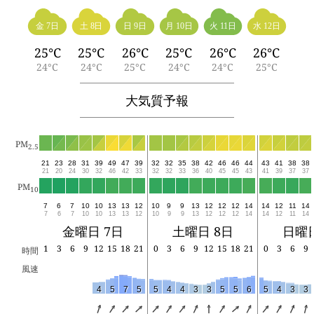
金 7日
土 8日
日 9日
月 10日
火 11日
水 12日
25°C
25°C
26°C
25°C
26°C
26°C
24°C
24°C
25°C
24°C
24°C
25°C
大気質予報
PM
2.5
21
23
28
31
39
49
47
39
32
32
35
38
42
46
46
44
43
41
38
38
21
20
24
30
32
46
42
33
32
32
33
36
40
45
45
43
41
39
37
37
PM
10
7
6
7
10
10
13
13
12
10
9
9
13
12
12
12
14
14
12
11
14
7
6
7
10
10
13
13
12
10
9
9
13
12
12
12
14
14
12
11
14
金曜日 7日
土曜日 8日
日曜日
1
3
6
9
12
15
18
21
0
3
6
9
12
15
18
21
0
3
6
9
時間
風速
4
5
7
5
5
4
4
3
3
5
5
6
5
4
3
3