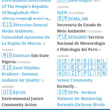
Environment-Government
Save Dnipro
1815
Of The People's Republic
stations
Of Bangladesh পরিবেশ
SEEN
16 stations
🇧🇷
অধিদপ্তর-গণপ্রজাতন্ত্রী বাংলাদেশ সরকার
SEMA_AM
🇪🇸
Direccion General
Secretaria de Estado de
17 stations
Medio Ambiente,
Meio Ambiente
75 stations
🇵🇪
Comunidad Autónoma De
SENAMHI
Servicio
La Región De Murcia
Nacional de Meteorología
11
e Hidrología del Perú
stations
14
🇳🇬
EdoState
Edo State
stations
🇩🇪
🇫🇷
🇪🇸
🇳🇱
Nigeria
3 stations
🇪🇪
🇩🇰
🇧🇪
🇫🇮
🇬🇷
Eesti Välisõhu
🇦🇺
🇮🇹
🇵🇱
🇻🇳
Kvaliteet - Estonian
Ambient Air Quality
Sensor Community
11
formerly
stations
🇺🇸
🇸🇷
EJCAN
luftdaten.info
SEPA - Serbian
35813 stations
Environmental Justice
National Air Monitoring
Community Action
Network (Državna Mreža