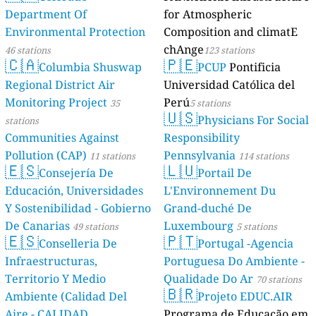
Department Of
for Atmospheric
Environmental Protection
Composition and climatE
chAnge
46 stations
123 stations
🇨🇦
🇵🇪
Columbia Shuswap
PCUP
Pontificia
Regional District Air
Universidad Católica del
Monitoring Project
Perú
35
5 stations
🇺🇸
Physicians For Social
stations
Communities Against
Responsibility
Pollution (CAP)
Pennsylvania
11 stations
114 stations
🇪🇸
🇱🇺
Consejería De
Portail De
Educación, Universidades
L'Environnement Du
Y Sostenibilidad - Gobierno
Grand-duché De
De Canarias
Luxembourg
49 stations
5 stations
🇪🇸
🇵🇹
Conselleria De
Portugal -Agencia
Infraestructuras,
Portuguesa Do Ambiente -
Territorio Y Medio
Qualidade Do Ar
70 stations
🇧🇷
Ambiente (Calidad Del
Projeto EDUC.AIR
Aire - CALIDAD
Programa de Educação em