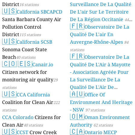
District
Surveillance De La Qualité
16 stations
🇺🇸
California SBCAPCD
De L’air Sur Le Territoire
Santa Barbara County Air
De La Région Occitanie
44
🇫🇷
Pollution Control
Observatoire De La
stations
District
Qualité De L'air En
115 stations
🇺🇸
California SCSB
Auvergne-Rhône-Alpes
84
Sonoma Coast State
stations
🇫🇷
Beach
Observatoire De La
40 stations
🇨🇴
🇪🇸
Canair.io
Qualité De L'Air à Mayotte
Citizen network for
- Association Agréée Pour
monitoring air quality
La Surveillance De La
29
Qualité De L'Air De
stations
🇺🇸
🇦🇺
CCA California
Mayotte
Office Of
4 stations
Coalition for Clean Air
Environment And Heritage
222
- NSW
stations
97 stations
🇴🇲
CCA Colorado
Citizens for
Oman Environment
Clean Air
Authority
40 stations
62 stations
🇺🇸
🇨🇦
CCST
Crow Creek
Ontario MECP