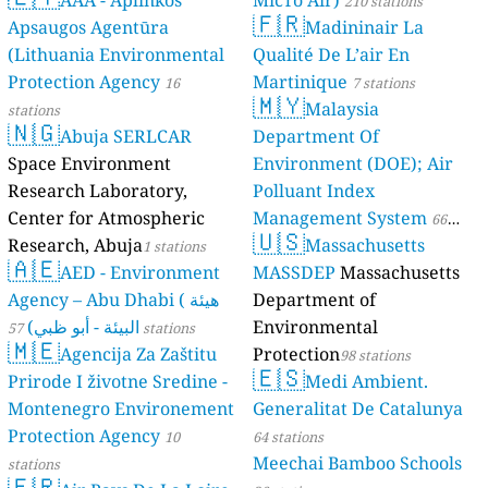
210 stations
🇫🇷
Apsaugos Agentūra
Madininair La
(Lithuania Environmental
Qualité De L’air En
Protection Agency
Martinique
16
7 stations
🇲🇾
Malaysia
stations
🇳🇬
Abuja SERLCAR
Department Of
Space Environment
Environment (DOE); Air
Research Laboratory,
Polluant Index
Center for Atmospheric
Management System
66
🇺🇸
Research, Abuja
Massachusetts
1 stations
stations
🇦🇪
AED - Environment
MASSDEP
Massachusetts
Agency – Abu Dhabi ( هيئة
Department of
البيئة - أبو ظبي)
Environmental
57 stations
🇲🇪
Agencija Za Zaštitu
Protection
98 stations
🇪🇸
Prirode I životne Sredine -
Medi Ambient.
Montenegro Environement
Generalitat De Catalunya
Protection Agency
10
64 stations
Meechai Bamboo Schools
stations
🇫🇷