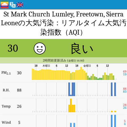
St Mark Church Lumley, Freetown, Sierra
Leoneの大気汚染：リアルタイム大気汚
染指数（AQI）
良い
30
2時間前更新済み (
)
金曜日 16:00
18
木曜日
6
12
18
金曜日
6
12
69
PM
30
2.5
19
88
88
R.H.
83
28
26
Temp
26
5
5
Wind
4