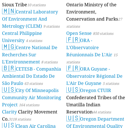
Sioux Tribe
Ontario Ministry of the
10 stations
🇲🇳
Central Laboratory
Environment,
Of Environment And
Conservation and Parks
27
Metrology (CLEM)
9 stations
stations
Central Philippine
Open Sense
850 stations
🇫🇷
University
ORA -
4 stations
🇲🇬
Centre National De
L'Observatoire
Recherches Sur
Réunionnais De L’Air
15
L'Environnement
8 stations
stations
🇧🇷
🇫🇷
CETESB - Companhia
ORA Guyane -
Ambiental Do Estado De
Observatoire Régional De
São Paulo
L'Air De Guyane
63 stations
5 stations
🇺🇸
🇺🇸
City Of Minneapolis
Oregon CTUIR
Community Air Monitoring
Confederated Tribes of the
Project
Umatilla Indian
164 stations
Clarity
Clarity Movement
Reservation
44 stations
🇺🇸
Co.
Oregon Department
3118 stations
🇺🇸
Clean Air Carolina
Of Environmental Quality