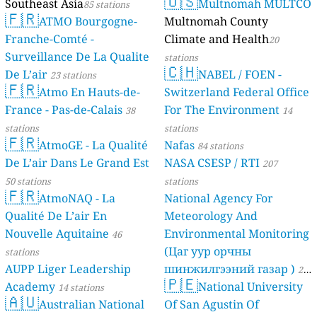
🇺🇸
Southeast Asia
Multnomah MULTCO
85 stations
🇫🇷
ATMO Bourgogne-
Multnomah County
Franche-Comté -
Climate and Health
20
Surveillance De La Qualite
stations
🇨🇭
De L’air
NABEL / FOEN -
23 stations
🇫🇷
Atmo En Hauts-de-
Switzerland Federal Office
France - Pas-de-Calais
For The Environment
38
14
stations
stations
🇫🇷
AtmoGE - La Qualité
Nafas
84 stations
De L’air Dans Le Grand Est
NASA CSESP / RTI
207
50 stations
stations
🇫🇷
AtmoNAQ - La
National Agency For
Qualité De L’air En
Meteorology And
Nouvelle Aquitaine
Environmental Monitoring
46
(Цаг уур орчны
stations
AUPP Liger Leadership
шинжилгээний газар )
21
🇵🇪
Academy
National University
14 stations
stations
🇦🇺
Australian National
Of San Agustin Of