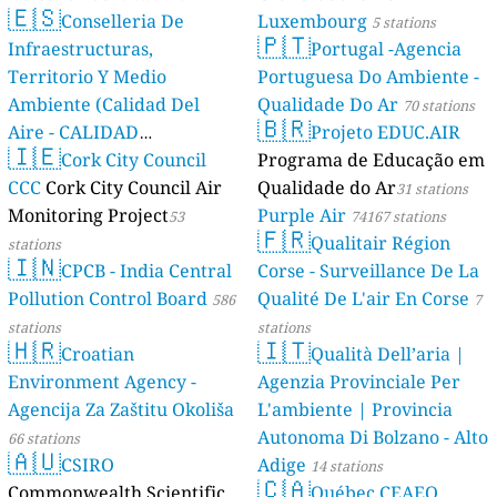
🇪🇸
Conselleria De
Luxembourg
5 stations
🇵🇹
Infraestructuras,
Portugal -Agencia
Territorio Y Medio
Portuguesa Do Ambiente -
Ambiente (Calidad Del
Qualidade Do Ar
70 stations
🇧🇷
Aire - CALIDAD
Projeto EDUC.AIR
🇮🇪
AMBIENTAL)
Cork City Council
Programa de Educação em
23 stations
CCC
Cork City Council Air
Qualidade do Ar
31 stations
Monitoring Project
Purple Air
53
74167 stations
🇫🇷
Qualitair Région
stations
🇮🇳
CPCB - India Central
Corse - Surveillance De La
Pollution Control Board
Qualité De L'air En Corse
586
7
stations
stations
🇭🇷
🇮🇹
Croatian
Qualità Dell’aria |
Environment Agency -
Agenzia Provinciale Per
Agencija Za Zaštitu Okoliša
L'ambiente | Provincia
Autonoma Di Bolzano - Alto
66 stations
🇦🇺
CSIRO
Adige
14 stations
🇨🇦
Commonwealth Scientific
Québec CEAEQ