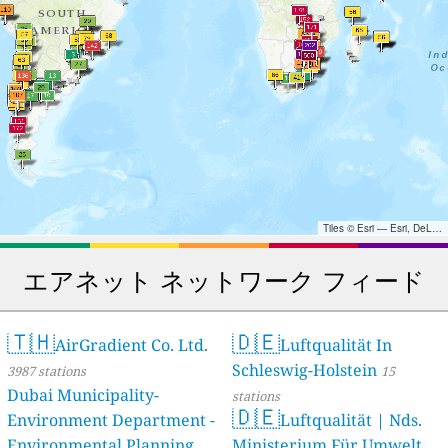
Tiles © Esri — Esri, DeLorme, NAVTEQ, TomTom, Intermap, iPC, USGS, FAO, NPS, NRCAN, GeoBase, Kadaster NL, Ordnance Survey, Esri Japan, METI, Esri China (Hong Kong), and the GIS User Community
エアネット ネットワーク フィード
🇹🇭
🇩🇪
AirGradient Co. Ltd.
Luftqualität In
Schleswig-Holstein
3987 stations
15
Dubai Municipality-
stations
🇩🇪
Environment Department -
Luftqualität | Nds.
Environmental Planning
Ministerium Für Umwelt,