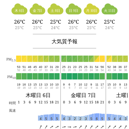
木 6日
金 7日
土 8日
日 9日
月 10日
火 11日
26°C
26°C
25°C
26°C
26°C
25°C
25°C
25°C
24°C
25°C
25°C
24°C
大気質予報
PM
2.5
53
51
46
45
40
37
31
29
25
21
23
25
25
31
54
56
52
38
36
37
52
48
45
43
37
33
29
28
21
20
21
24
23
24
38
54
43
34
34
36
PM
10
19
16
13
15
13
13
10
10
9
6
7
10
12
9
11
17
15
10
9
13
19
16
13
15
13
13
10
10
9
6
7
10
12
9
11
17
15
10
9
13
木曜日 6日
金曜日 7日
土曜日
1
3
6
9
12
15
18
21
0
3
6
9
12
15
18
21
0
3
6
9
時間
風速
4
5
5
5
4
3
2
2
3
5
6
5
5
4
4
3