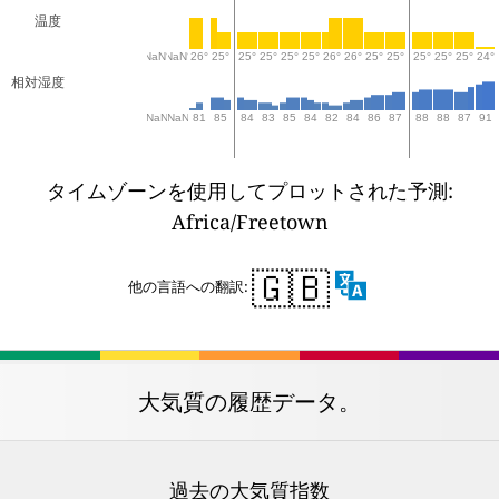
温度
NaN°
NaN°
26°
25°
25°
25°
25°
25°
26°
26°
25°
25°
25°
25°
25°
24°
相対湿度
NaN
NaN
81
85
84
83
85
84
82
84
86
87
88
88
87
91
タイムゾーンを使用してプロットされた予測:
Africa/Freetown
🇬🇧
他の言語への翻訳:
大気質の履歴データ。
過去の大気質指数