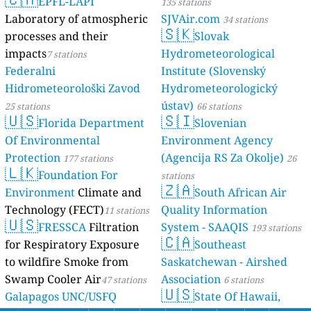
EPFL-LAPI
135 stations
Laboratory of atmospheric
SJVAir.com
34 stations
🇸🇰
processes and their
Slovak
impacts
Hydrometeorological
7 stations
Federalni
Institute (Slovenský
Hidrometeorološki Zavod
Hydrometeorologický
ústav)
25 stations
66 stations
🇺🇸
🇸🇮
Florida Department
Slovenian
Of Environmental
Environment Agency
Protection
(Agencija RS Za Okolje)
177 stations
26
🇱🇰
Foundation For
stations
🇿🇦
Environment
Climate and
South African Air
Technology (FECT)
Quality Information
11 stations
🇺🇸
FRESSCA
Filtration
System - SAAQIS
193 stations
🇨🇦
for Respiratory Exposure
Southeast
to wildfire Smoke from
Saskatchewan - Airshed
Swamp Cooler Air
Association
47 stations
6 stations
🇺🇸
Galapagos UNC/USFQ
State Of Hawaii,