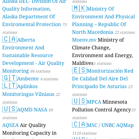
Alaska DEC- Division Of Air
stations
🇲🇰
Quality Information,
Ministry Of
Alaska Department Of
Environment And Physical
Enviromental Protection
Planning – Republic Of
73
North Macedonia
stations
22 stations
🇨🇦
Alberta
Moenv.mv
Ministry of
Environment And
Climate Change,
Sustainable Resource
Environment and Energy,
Development - Air Quality
Maldives
1 stations
🇪🇸
Monitoring
Monitorización Red
66 stations
🇬🇹
Ambente
De Calidad Del Aire Del
4 stations
🇱🇹
Aplinkos
Principado De Asturias
23
Monitoringas Vilniaus
22
stations
🇺🇸
MPCA
Minnesota
stations
🇺🇸
AQMD NASA
Pollution Control Agency
69
33
stations
stations
🇨🇦
AQSEA
Air Quality
MSC / UNBC AQMap
Monitoring Capacity in
1110 stations