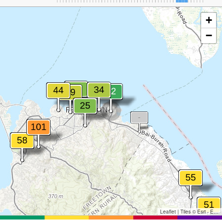
+
−
Leaflet
|
Tiles © Esri - Esri, DeLorme, NAVTEQ, TomTom, Intermap, iPC, USGS, FAO, NPS, NRCAN, GeoBase, Kadaster NL, Ordnance Survey, Esri Japan, METI, Esri China (Hong Kong), and the GIS User Community