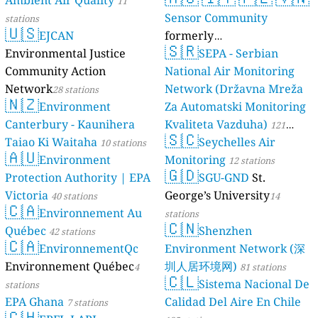
11
Sensor Community
stations
🇺🇸
EJCAN
formerly
🇸🇷
Environmental Justice
luftdaten.info
SEPA - Serbian
35809 stations
Community Action
National Air Monitoring
Network
Network (Državna Mreža
28 stations
🇳🇿
Environment
Za Automatski Monitoring
Canterbury - Kaunihera
Kvaliteta Vazduha)
121
🇸🇨
Taiao Ki Waitaha
Seychelles Air
10 stations
stations
🇦🇺
Environment
Monitoring
12 stations
🇬🇩
Protection Authority | EPA
SGU-GND
St.
Victoria
George’s University
40 stations
14
🇨🇦
Environnement Au
stations
🇨🇳
Québec
Shenzhen
42 stations
🇨🇦
EnvironnementQc
Environment Network (深
Environnement Québec
圳人居环境网)
4
81 stations
🇨🇱
Sistema Nacional De
stations
EPA Ghana
Calidad Del Aire En Chile
7 stations
🇨🇭