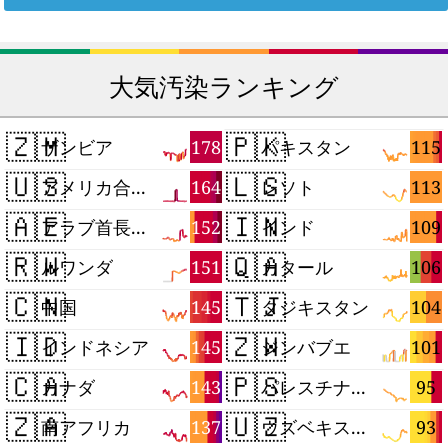
大気汚染ランキング
🇿🇲
🇵🇰
178
115
ザンビア
パキスタン
🇺🇸
🇱🇸
164
113
アメリカ合衆国
レソト
🇦🇪
🇮🇳
152
109
アラブ首長国連邦
インド
🇷🇼
🇶🇦
151
106
ルワンダ
カタール
🇨🇳
🇹🇯
145
104
中国
タジキスタン
🇮🇩
🇿🇼
145
101
インドネシア
ジンバブエ
🇨🇦
🇵🇸
143
95
カナダ
パレスチナ自治区
🇿🇦
🇺🇿
137
93
南アフリカ
ウズベキスタン