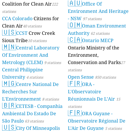
🇦🇺
Coalition for Clean Air
Mayotte
Office Of
222
4 stations
Environment And Heritage
stations
CCA Colorado
Citizens for
- NSW
97 stations
🇴🇲
Clean Air
Oman Environment
40 stations
🇺🇸
CCST
Crow Creek
Authority
62 stations
🇨🇦
Sioux Tribe
Ontario MECP
10 stations
🇲🇳
Central Laboratory
Ontario Ministry of the
Of Environment And
Environment,
Metrology (CLEM)
Conservation and Parks
9 stations
27
Central Philippine
stations
University
Open Sense
4 stations
850 stations
🇲🇬
🇫🇷
Centre National De
ORA -
Recherches Sur
L'Observatoire
L'Environnement
Réunionnais De L’Air
8 stations
15
🇧🇷
CETESB - Companhia
stations
🇫🇷
Ambiental Do Estado De
ORA Guyane -
São Paulo
Observatoire Régional De
63 stations
🇺🇸
City Of Minneapolis
L'Air De Guyane
5 stations