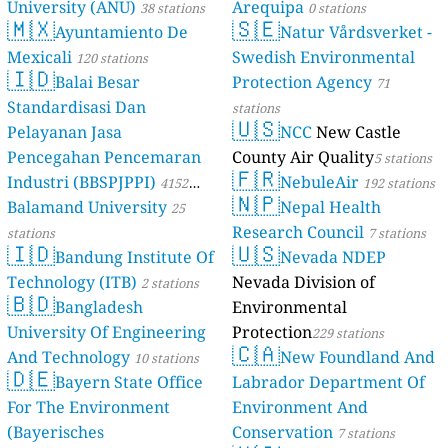
University (ANU)
Arequipa
38 stations
0 stations
🇲🇽
🇸🇪
Ayuntamiento De
Natur Vårdsverket -
Mexicali
Swedish Environmental
120 stations
🇮🇩
Balai Besar
Protection Agency
71
Standardisasi Dan
stations
🇺🇸
Pelayanan Jasa
NCC
New Castle
Pencegahan Pencemaran
County Air Quality
5 stations
🇫🇷
Industri (BBSPJPPI)
NebuleAir
4152
192 stations
🇳🇵
Balamand University
Nepal Health
stations
25
Research Council
stations
7 stations
🇮🇩
🇺🇸
Bandung Institute Of
Nevada NDEP
Technology (ITB)
Nevada Division of
2 stations
🇧🇩
Bangladesh
Environmental
University Of Engineering
Protection
229 stations
🇨🇦
And Technology
New Foundland And
10 stations
🇩🇪
Bayern State Office
Labrador Department Of
For The Environment
Environment And
(Bayerisches
Conservation
7 stations