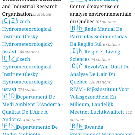
and Industrial Research
Centre d'expertise en
Organisation
analyse environnementale
35 stations
🇨🇿
Czech
du Québec
101 stations
🇧🇷
Hydrometeorological
Rede Manual De
Institute (Český
Partículas Sedimentadas
Hydrometeorologický
Da Região Sul
6 stations
🇮🇳
ústav)
Respirer Living
188 stations
🇨🇿
Czech
Sciences
74 stations
🇨🇦
Hydrometeorological
Revolv'Air, Outil De
Institute (Český
Analyse De L'air Du
Hydrometeorologický
Québec
126 stations
ústav)
RIVM - Rijksinstituut Voor
274 stations
🇦🇩
Departament De
Volksgezondheid En
Medi Ambient D'Andorra -
Milieum, Landelijk
Qualitat De L'Aire A
Meetnet Luchtkwaliteit
112
Andorra
4 stations
stations
🇪🇸
🇷🇼
Departamento De
Rwanda
Medio Ambiente,
Environment Management