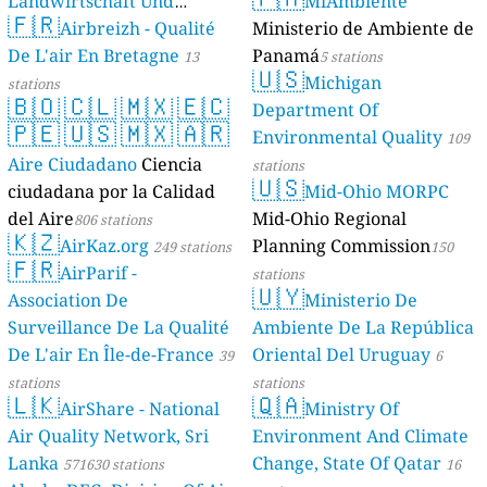
Landwirtschaft Und
MiAmbiente
🇫🇷
Geologie)
Airbreizh - Qualité
Ministerio de Ambiente de
50 stations
De L'air En Bretagne
Panamá
13
5 stations
🇺🇸
Michigan
stations
🇧🇴
🇨🇱
🇲🇽
🇪🇨
Department Of
🇵🇪
🇺🇸
🇲🇽
🇦🇷
Environmental Quality
109
Aire Ciudadano
Ciencia
stations
🇺🇸
ciudadana por la Calidad
Mid-Ohio MORPC
del Aire
Mid-Ohio Regional
806 stations
🇰🇿
AirKaz.org
Planning Commission
249 stations
150
🇫🇷
AirParif -
stations
🇺🇾
Association De
Ministerio De
Surveillance De La Qualité
Ambiente De La República
De L'air En Île-de-France
Oriental Del Uruguay
39
6
stations
stations
🇱🇰
🇶🇦
AirShare - National
Ministry Of
Air Quality Network, Sri
Environment And Climate
Lanka
Change, State Of Qatar
571630 stations
16