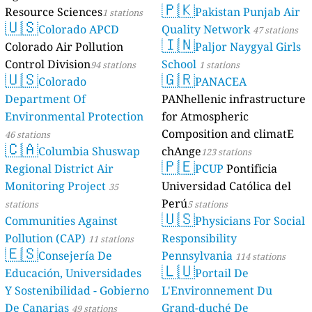
🇵🇰
Resource Sciences
Pakistan Punjab Air
1 stations
🇺🇸
Colorado APCD
Quality Network
47 stations
🇮🇳
Colorado Air Pollution
Paljor Naygyal Girls
Control Division
School
94 stations
1 stations
🇺🇸
🇬🇷
Colorado
PANACEA
Department Of
PANhellenic infrastructure
Environmental Protection
for Atmospheric
Composition and climatE
46 stations
🇨🇦
Columbia Shuswap
chAnge
123 stations
🇵🇪
Regional District Air
PCUP
Pontificia
Monitoring Project
Universidad Católica del
35
Perú
stations
5 stations
🇺🇸
Communities Against
Physicians For Social
Pollution (CAP)
Responsibility
11 stations
🇪🇸
Consejería De
Pennsylvania
114 stations
🇱🇺
Educación, Universidades
Portail De
Y Sostenibilidad - Gobierno
L'Environnement Du
De Canarias
Grand-duché De
49 stations