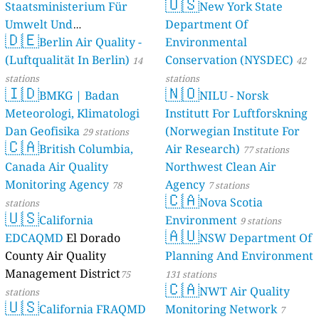
🇺🇸
Staatsministerium Für
New York State
Umwelt Und
Department Of
🇩🇪
Berlin Air Quality -
Verbraucherschutz) - LfU
Environmental
(Luftqualität In Berlin)
Conservation (NYSDEC)
46 stations
14
42
stations
stations
🇮🇩
🇳🇴
BMKG | Badan
NILU - Norsk
Meteorologi, Klimatologi
Institutt For Luftforskning
Dan Geofisika
(Norwegian Institute For
29 stations
🇨🇦
British Columbia,
Air Research)
77 stations
Canada Air Quality
Northwest Clean Air
Monitoring Agency
Agency
78
7 stations
🇨🇦
Nova Scotia
stations
🇺🇸
California
Environment
9 stations
🇦🇺
EDCAQMD
El Dorado
NSW Department Of
County Air Quality
Planning And Environment
Management District
75
131 stations
🇨🇦
NWT Air Quality
stations
🇺🇸
California FRAQMD
Monitoring Network
7