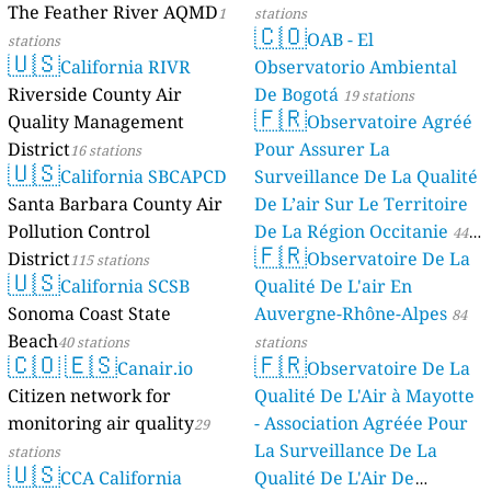
The Feather River AQMD
1
stations
🇨🇴
OAB - El
stations
🇺🇸
California RIVR
Observatorio Ambiental
Riverside County Air
De Bogotá
19 stations
🇫🇷
Quality Management
Observatoire Agréé
District
Pour Assurer La
16 stations
🇺🇸
California SBCAPCD
Surveillance De La Qualité
Santa Barbara County Air
De L’air Sur Le Territoire
Pollution Control
De La Région Occitanie
44
🇫🇷
District
Observatoire De La
115 stations
stations
🇺🇸
California SCSB
Qualité De L'air En
Sonoma Coast State
Auvergne-Rhône-Alpes
84
Beach
40 stations
stations
🇨🇴
🇪🇸
🇫🇷
Canair.io
Observatoire De La
Citizen network for
Qualité De L'Air à Mayotte
monitoring air quality
- Association Agréée Pour
29
La Surveillance De La
stations
🇺🇸
CCA California
Qualité De L'Air De