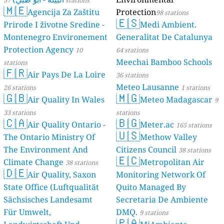
🇲🇪
Agencija Za Zaštitu
Protection
98 stations
🇪🇸
Prirode I životne Sredine -
Medi Ambient.
Montenegro Environement
Generalitat De Catalunya
Protection Agency
10
64 stations
Meechai Bamboo Schools
stations
🇫🇷
Air Pays De La Loire
36 stations
Meteo Lausanne
26 stations
1 stations
🇬🇧
🇲🇬
Air Quality In Wales
Meteo Madagascar
9
33 stations
stations
🇨🇦
🇧🇬
Air Quality Ontario -
Meter.ac
165 stations
🇺🇸
The Ontario Ministry Of
Methow Valley
The Environment And
Citizens Council
38 stations
🇪🇨
Climate Change
Metropolitan Air
38 stations
🇩🇪
Air Quality, Saxon
Monitoring Network Of
State Office (Luftqualität
Quito Managed By
Sächsisches Landesamt
Secretaria De Ambiente
Für Umwelt,
DMQ.
9 stations
🇵🇦