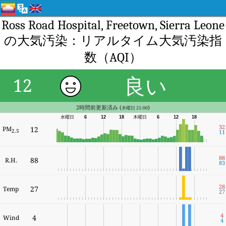
Ross Road Hospital, Freetown, Sierra Leone
の大気汚染：リアルタイム大気汚染指
数（AQI）
良い
12
2時間前更新済み (
)
木曜日 21:00
水曜日
6
12
18
木曜日
6
12
18
32
PM
12
2.5
11
88
88
R.H.
83
28
27
Temp
27
4
4
Wind
4