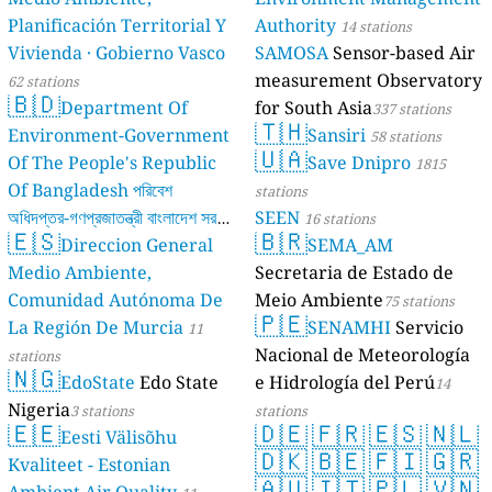
Planificación Territorial Y
Authority
14 stations
Vivienda · Gobierno Vasco
SAMOSA
Sensor-based Air
measurement Observatory
62 stations
🇧🇩
Department Of
for South Asia
337 stations
🇹🇭
Environment-Government
Sansiri
58 stations
🇺🇦
Of The People's Republic
Save Dnipro
1815
Of Bangladesh পরিবেশ
stations
অধিদপ্তর-গণপ্রজাতন্ত্রী বাংলাদেশ সরকার
SEEN
16 stations
🇪🇸
🇧🇷
Direccion General
SEMA_AM
17 stations
Medio Ambiente,
Secretaria de Estado de
Comunidad Autónoma De
Meio Ambiente
75 stations
🇵🇪
La Región De Murcia
SENAMHI
Servicio
11
Nacional de Meteorología
stations
🇳🇬
EdoState
Edo State
e Hidrología del Perú
14
Nigeria
3 stations
stations
🇪🇪
🇩🇪
🇫🇷
🇪🇸
🇳🇱
Eesti Välisõhu
🇩🇰
🇧🇪
🇫🇮
🇬🇷
Kvaliteet - Estonian
🇦🇺
🇮🇹
🇵🇱
🇻🇳
Ambient Air Quality