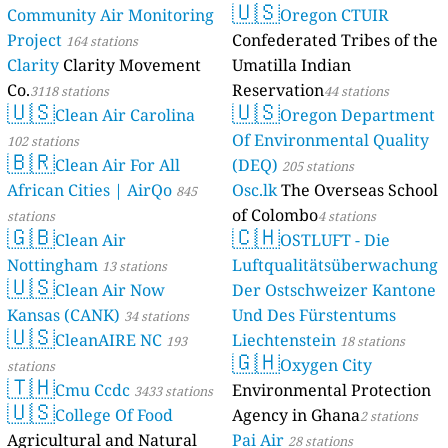
🇺🇸
Community Air Monitoring
Oregon CTUIR
Project
Confederated Tribes of the
164 stations
Clarity
Clarity Movement
Umatilla Indian
Co.
Reservation
3118 stations
44 stations
🇺🇸
🇺🇸
Clean Air Carolina
Oregon Department
Of Environmental Quality
102 stations
🇧🇷
Clean Air For All
(DEQ)
205 stations
African Cities | AirQo
Osc.lk
The Overseas School
845
of Colombo
stations
4 stations
🇬🇧
🇨🇭
Clean Air
OSTLUFT - Die
Nottingham
Luftqualitätsüberwachung
13 stations
🇺🇸
Clean Air Now
Der Ostschweizer Kantone
Kansas (CANK)
Und Des Fürstentums
34 stations
🇺🇸
CleanAIRE NC
Liechtenstein
193
18 stations
🇬🇭
Oxygen City
stations
🇹🇭
Cmu Ccdc
Environmental Protection
3433 stations
🇺🇸
College Of Food
Agency in Ghana
2 stations
Agricultural and Natural
Pai Air
28 stations