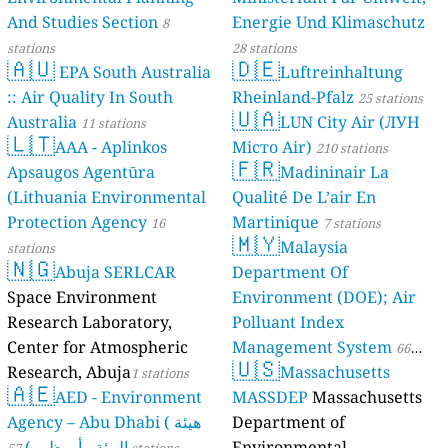
And Studies Section
Energie Und Klimaschutz
8
stations
28 stations
🇦🇺
🇩🇪
EPA South Australia
Luftreinhaltung
:: Air Quality In South
Rheinland-Pfalz
25 stations
🇺🇦
Australia
LUN City Air (ЛУН
11 stations
🇱🇹
AAA - Aplinkos
Місто Air)
210 stations
🇫🇷
Apsaugos Agentūra
Madininair La
(Lithuania Environmental
Qualité De L’air En
Protection Agency
Martinique
16
7 stations
🇲🇾
Malaysia
stations
🇳🇬
Abuja SERLCAR
Department Of
Space Environment
Environment (DOE); Air
Research Laboratory,
Polluant Index
Center for Atmospheric
Management System
66
🇺🇸
Research, Abuja
Massachusetts
1 stations
stations
🇦🇪
AED - Environment
MASSDEP
Massachusetts
Agency – Abu Dhabi ( هيئة
Department of
البيئة - أبو ظبي)
Environmental
57 stations