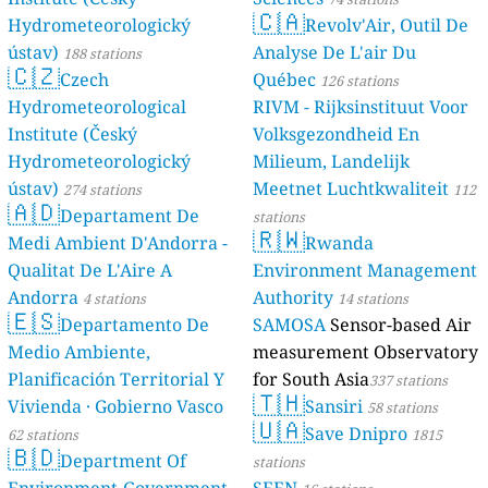
🇨🇦
Hydrometeorologický
Revolv'Air, Outil De
ústav)
Analyse De L'air Du
188 stations
🇨🇿
Czech
Québec
126 stations
Hydrometeorological
RIVM - Rijksinstituut Voor
Institute (Český
Volksgezondheid En
Hydrometeorologický
Milieum, Landelijk
ústav)
Meetnet Luchtkwaliteit
274 stations
112
🇦🇩
Departament De
stations
🇷🇼
Medi Ambient D'Andorra -
Rwanda
Qualitat De L'Aire A
Environment Management
Andorra
Authority
4 stations
14 stations
🇪🇸
Departamento De
SAMOSA
Sensor-based Air
Medio Ambiente,
measurement Observatory
Planificación Territorial Y
for South Asia
337 stations
🇹🇭
Vivienda · Gobierno Vasco
Sansiri
58 stations
🇺🇦
Save Dnipro
62 stations
1815
🇧🇩
Department Of
stations
Environment-Government
SEEN