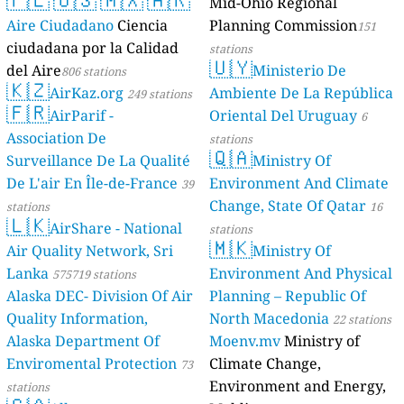
Mid-Ohio Regional
Aire Ciudadano
Ciencia
Planning Commission
151
ciudadana por la Calidad
stations
🇺🇾
del Aire
Ministerio De
806 stations
🇰🇿
AirKaz.org
Ambiente De La República
249 stations
🇫🇷
AirParif -
Oriental Del Uruguay
6
Association De
stations
🇶🇦
Surveillance De La Qualité
Ministry Of
De L'air En Île-de-France
Environment And Climate
39
Change, State Of Qatar
stations
16
🇱🇰
AirShare - National
stations
🇲🇰
Air Quality Network, Sri
Ministry Of
Lanka
Environment And Physical
575719 stations
Alaska DEC- Division Of Air
Planning – Republic Of
Quality Information,
North Macedonia
22 stations
Alaska Department Of
Moenv.mv
Ministry of
Enviromental Protection
Climate Change,
73
Environment and Energy,
stations