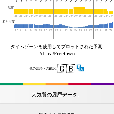
温度
25°
25°
25°
25°
25°
25°
25°
25°
25°
25°
25°
25°
26°
26°
25°
25°
25°
25°
25°
24°
相対湿度
87
87
87
87
86
86
87
86
85
87
84
81
80
81
83
86
85
87
88
91
タイムゾーンを使用してプロットされた予測:
Africa/Freetown
🇬🇧
他の言語への翻訳:
大気質の履歴データ。