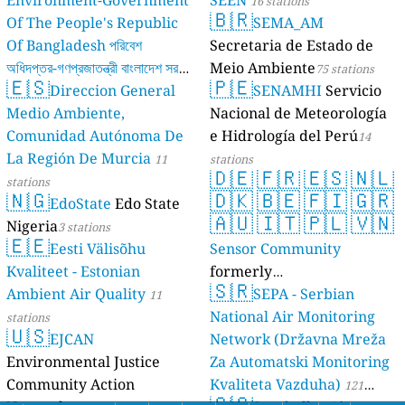
16 stations
🇧🇷
Of The People's Republic
SEMA_AM
Of Bangladesh পরিবেশ
Secretaria de Estado de
অধিদপ্তর-গণপ্রজাতন্ত্রী বাংলাদেশ সরকার
Meio Ambiente
75 stations
🇪🇸
🇵🇪
Direccion General
SENAMHI
Servicio
17 stations
Medio Ambiente,
Nacional de Meteorología
Comunidad Autónoma De
e Hidrología del Perú
14
La Región De Murcia
11
stations
🇩🇪
🇫🇷
🇪🇸
🇳🇱
stations
🇳🇬
🇩🇰
🇧🇪
🇫🇮
🇬🇷
EdoState
Edo State
🇦🇺
🇮🇹
🇵🇱
🇻🇳
Nigeria
3 stations
🇪🇪
Eesti Välisõhu
Sensor Community
Kvaliteet - Estonian
formerly
🇸🇷
Ambient Air Quality
luftdaten.info
SEPA - Serbian
11
35815 stations
National Air Monitoring
stations
🇺🇸
EJCAN
Network (Državna Mreža
Environmental Justice
Za Automatski Monitoring
Community Action
Kvaliteta Vazduha)
121
🇸🇨