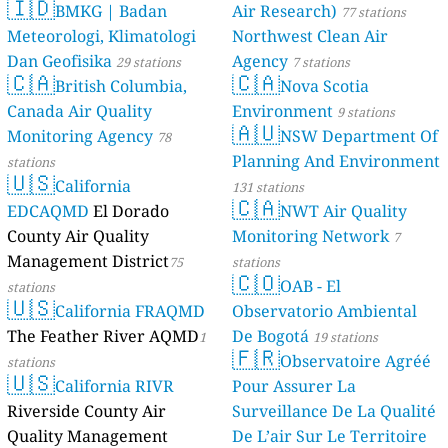
🇮🇩
BMKG | Badan
Air Research)
77 stations
Meteorologi, Klimatologi
Northwest Clean Air
Dan Geofisika
Agency
29 stations
7 stations
🇨🇦
🇨🇦
British Columbia,
Nova Scotia
Canada Air Quality
Environment
9 stations
🇦🇺
Monitoring Agency
NSW Department Of
78
Planning And Environment
stations
🇺🇸
California
131 stations
🇨🇦
EDCAQMD
El Dorado
NWT Air Quality
County Air Quality
Monitoring Network
7
Management District
75
stations
🇨🇴
OAB - El
stations
🇺🇸
California FRAQMD
Observatorio Ambiental
The Feather River AQMD
De Bogotá
1
19 stations
🇫🇷
Observatoire Agréé
stations
🇺🇸
California RIVR
Pour Assurer La
Riverside County Air
Surveillance De La Qualité
Quality Management
De L’air Sur Le Territoire