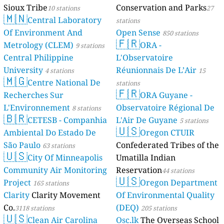
Sioux Tribe
Conservation and Parks
10 stations
27
🇲🇳
Central Laboratory
stations
Of Environment And
Open Sense
850 stations
🇫🇷
Metrology (CLEM)
ORA -
9 stations
Central Philippine
L'Observatoire
University
Réunionnais De L’Air
4 stations
15
🇲🇬
Centre National De
stations
🇫🇷
Recherches Sur
ORA Guyane -
L'Environnement
Observatoire Régional De
8 stations
🇧🇷
CETESB - Companhia
L'Air De Guyane
5 stations
🇺🇸
Ambiental Do Estado De
Oregon CTUIR
São Paulo
Confederated Tribes of the
63 stations
🇺🇸
City Of Minneapolis
Umatilla Indian
Community Air Monitoring
Reservation
44 stations
🇺🇸
Project
Oregon Department
165 stations
Clarity
Clarity Movement
Of Environmental Quality
Co.
(DEQ)
3118 stations
205 stations
🇺🇸
Clean Air Carolina
Osc.lk
The Overseas School