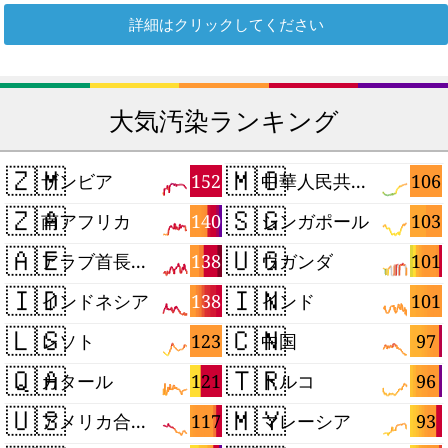
詳細はクリックしてください
大気汚染ランキング
🇿🇲
🇲🇴
152
106
ザンビア
中華人民共和国マカオ特別行政区
🇿🇦
🇸🇬
140
103
南アフリカ
シンガポール
🇦🇪
🇺🇬
138
101
アラブ首長国連邦
ウガンダ
🇮🇩
🇮🇳
138
101
インドネシア
インド
🇱🇸
🇨🇳
123
97
レソト
中国
🇶🇦
🇹🇷
121
96
カタール
トルコ
🇺🇸
🇲🇾
117
93
アメリカ合衆国
マレーシア