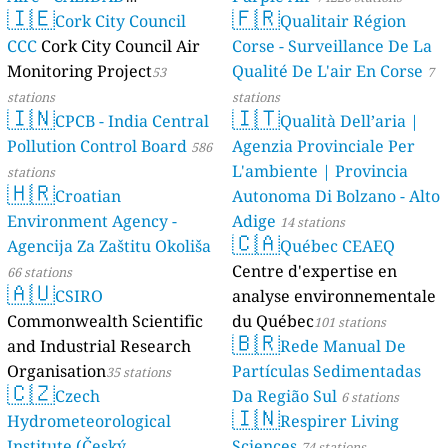
🇮🇪
🇫🇷
AMBIENTAL)
Cork City Council
Qualitair Région
23 stations
CCC
Cork City Council Air
Corse - Surveillance De La
Monitoring Project
Qualité De L'air En Corse
53
7
stations
stations
🇮🇳
🇮🇹
CPCB - India Central
Qualità Dell’aria |
Pollution Control Board
Agenzia Provinciale Per
586
L'ambiente | Provincia
stations
🇭🇷
Croatian
Autonoma Di Bolzano - Alto
Environment Agency -
Adige
14 stations
🇨🇦
Agencija Za Zaštitu Okoliša
Québec CEAEQ
Centre d'expertise en
66 stations
🇦🇺
CSIRO
analyse environnementale
Commonwealth Scientific
du Québec
101 stations
🇧🇷
and Industrial Research
Rede Manual De
Organisation
Partículas Sedimentadas
35 stations
🇨🇿
Czech
Da Região Sul
6 stations
🇮🇳
Hydrometeorological
Respirer Living
Institute (Český
Sciences
74 stations