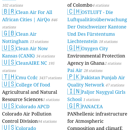
of Colombo
102 stations
4 stations
🇧🇷
🇨🇭
Clean Air For All
OSTLUFT - Die
African Cities | AirQo
Luftqualitätsüberwachung
846
Der Ostschweizer Kantone
stations
🇬🇧
Clean Air
Und Des Fürstentums
Nottingham
Liechtenstein
13 stations
18 stations
🇺🇸
🇬🇭
Clean Air Now
Oxygen City
Kansas (CANK)
Environmental Protection
34 stations
🇺🇸
CleanAIRE NC
Agency in Ghana
195
2 stations
Pai Air
stations
28 stations
🇹🇭
🇵🇰
Cmu Ccdc
Pakistan Punjab Air
3437 stations
🇺🇸
College Of Food
Quality Network
47 stations
🇮🇳
Agricultural and Natural
Paljor Naygyal Girls
Resource Sciences
School
1 stations
1 stations
🇺🇸
🇬🇷
Colorado APCD
PANACEA
Colorado Air Pollution
PANhellenic infrastructure
Control Division
for Atmospheric
94 stations
🇺🇸
Colorado
Composition and climatE