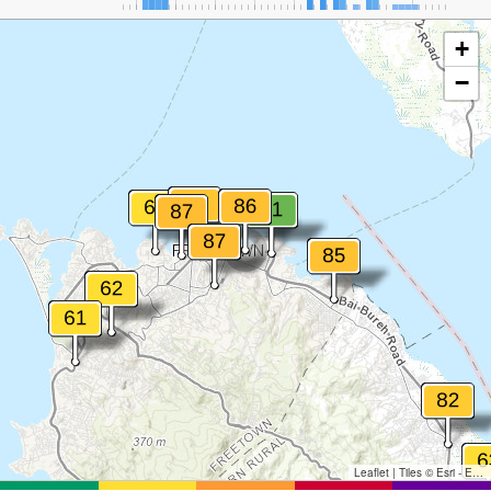
+
−
Leaflet
|
Tiles © Esri - Esri, DeLorme, NAVTEQ, TomTom, Intermap, iPC, USGS, FAO, NPS, NRCAN, GeoBase, Kadaster NL, Ordnance Survey, Esri Japan, METI, Esri China (Hong Kong), and the GIS User Community