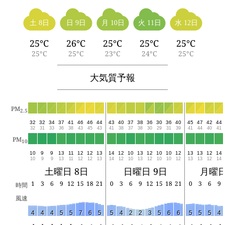
土 8日
日 9日
月 10日
火 11日
水 12日
25°C
26°C
25°C
25°C
25°C
25°C
25°C
23°C
24°C
25°C
大気質予報
PM
2.5
32
32
34
37
41
46
46
44
43
40
37
38
36
30
36
40
45
47
42
44
32
31
33
36
38
43
45
43
41
38
37
38
30
29
31
39
41
44
40
41
PM
10
10
9
9
13
11
12
12
13
14
12
10
13
12
10
10
12
13
13
12
14
10
9
9
13
11
12
12
13
14
12
10
13
12
10
10
12
13
13
12
14
土曜日 8日
日曜日 9日
月曜日
1
3
6
9
12
15
18
21
0
3
6
9
12
15
18
21
0
3
6
9
時間
風速
4
4
4
5
5
7
6
5
5
4
2
2
3
5
6
6
5
5
5
4