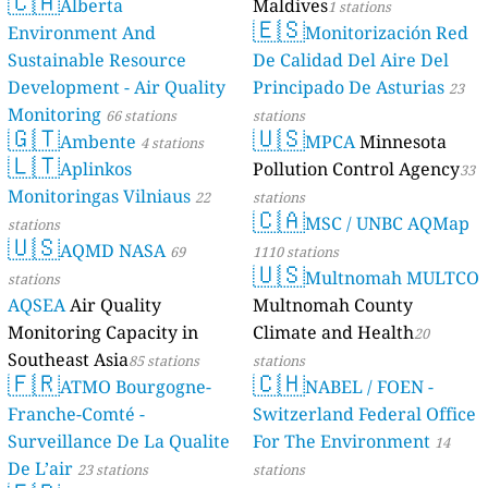
🇨🇦
Alberta
Maldives
1 stations
🇪🇸
Environment And
Monitorización Red
Sustainable Resource
De Calidad Del Aire Del
Development - Air Quality
Principado De Asturias
23
Monitoring
66 stations
stations
🇬🇹
🇺🇸
Ambente
MPCA
Minnesota
4 stations
🇱🇹
Aplinkos
Pollution Control Agency
33
Monitoringas Vilniaus
22
stations
🇨🇦
MSC / UNBC AQMap
stations
🇺🇸
AQMD NASA
69
1110 stations
🇺🇸
Multnomah MULTCO
stations
AQSEA
Air Quality
Multnomah County
Monitoring Capacity in
Climate and Health
20
Southeast Asia
85 stations
stations
🇫🇷
🇨🇭
ATMO Bourgogne-
NABEL / FOEN -
Franche-Comté -
Switzerland Federal Office
Surveillance De La Qualite
For The Environment
14
De L’air
23 stations
stations