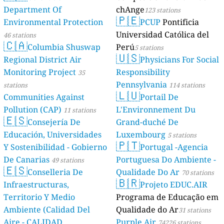
Department Of
chAnge
123 stations
🇵🇪
Environmental Protection
PCUP
Pontificia
Universidad Católica del
46 stations
🇨🇦
Columbia Shuswap
Perú
5 stations
🇺🇸
Regional District Air
Physicians For Social
Monitoring Project
Responsibility
35
Pennsylvania
stations
114 stations
🇱🇺
Communities Against
Portail De
Pollution (CAP)
L'Environnement Du
11 stations
🇪🇸
Consejería De
Grand-duché De
Educación, Universidades
Luxembourg
5 stations
🇵🇹
Y Sostenibilidad - Gobierno
Portugal -Agencia
De Canarias
Portuguesa Do Ambiente -
49 stations
🇪🇸
Conselleria De
Qualidade Do Ar
70 stations
🇧🇷
Infraestructuras,
Projeto EDUC.AIR
Territorio Y Medio
Programa de Educação em
Ambiente (Calidad Del
Qualidade do Ar
31 stations
Aire - CALIDAD
Purple Air
74226 stations