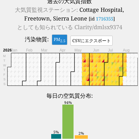
過去の大気質指数
大気質監視ステーション:
Cottage Hospital,
Freetown, Sierra Leone
[id
1716355
]
としても知られている
Clarity/dmlsx9374
汚染物質:
PM
CSVにエクスポート
2.5
2026
Jan
Feb
Mar
Apr
May
Jun
Jul
Aug
M
T
W
T
F
S
S
毎日の空気質分布:
94%
5%
2%