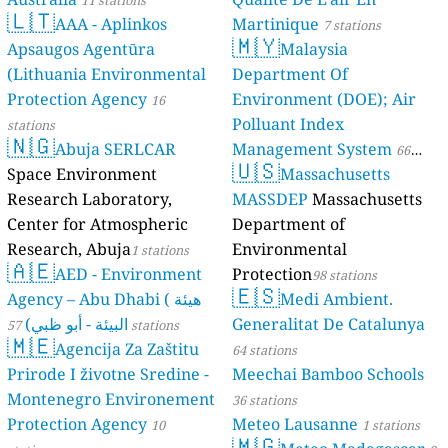
🇱🇹
AAA - Aplinkos
Martinique
7 stations
🇲🇾
Apsaugos Agentūra
Malaysia
(Lithuania Environmental
Department Of
Protection Agency
Environment (DOE); Air
16
Polluant Index
stations
🇳🇬
Abuja SERLCAR
Management System
66
🇺🇸
Space Environment
Massachusetts
stations
Research Laboratory,
MASSDEP
Massachusetts
Center for Atmospheric
Department of
Research, Abuja
Environmental
1 stations
🇦🇪
AED - Environment
Protection
98 stations
🇪🇸
Agency – Abu Dhabi ( هيئة
Medi Ambient.
البيئة - أبو ظبي)
Generalitat De Catalunya
57 stations
🇲🇪
Agencija Za Zaštitu
64 stations
Prirode I životne Sredine -
Meechai Bamboo Schools
Montenegro Environement
36 stations
Protection Agency
Meteo Lausanne
10
1 stations
🇲🇬