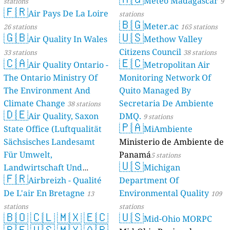
Meteo Madagascar
stations
9
🇫🇷
Air Pays De La Loire
stations
🇧🇬
Meter.ac
26 stations
165 stations
🇬🇧
🇺🇸
Air Quality In Wales
Methow Valley
Citizens Council
33 stations
38 stations
🇨🇦
🇪🇨
Air Quality Ontario -
Metropolitan Air
The Ontario Ministry Of
Monitoring Network Of
The Environment And
Quito Managed By
Climate Change
Secretaria De Ambiente
38 stations
🇩🇪
Air Quality, Saxon
DMQ.
9 stations
🇵🇦
State Office (Luftqualität
MiAmbiente
Sächsisches Landesamt
Ministerio de Ambiente de
Für Umwelt,
Panamá
5 stations
🇺🇸
Landwirtschaft Und
Michigan
🇫🇷
Geologie)
Airbreizh - Qualité
Department Of
50 stations
De L'air En Bretagne
Environmental Quality
13
109
stations
stations
🇧🇴
🇨🇱
🇲🇽
🇪🇨
🇺🇸
Mid-Ohio MORPC
🇵🇪
🇺🇸
🇲🇽
🇦🇷