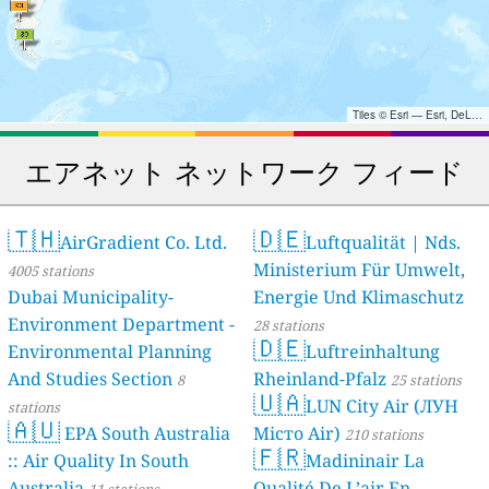
Tiles © Esri — Esri, DeLorme, NAVTEQ, TomTom, Intermap, iPC, USGS, FAO, NPS, NRCAN, GeoBase, Kadaster NL, Ordnance Survey, Esri Japan, METI, Esri China (Hong Kong), and the GIS User Community
エアネット ネットワーク フィード
🇹🇭
🇩🇪
AirGradient Co. Ltd.
Luftqualität | Nds.
Ministerium Für Umwelt,
4005 stations
Dubai Municipality-
Energie Und Klimaschutz
Environment Department -
28 stations
🇩🇪
Environmental Planning
Luftreinhaltung
And Studies Section
Rheinland-Pfalz
8
25 stations
🇺🇦
LUN City Air (ЛУН
stations
🇦🇺
EPA South Australia
Місто Air)
210 stations
🇫🇷
:: Air Quality In South
Madininair La
Australia
Qualité De L’air En
11 stations