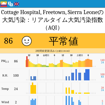
Cottage Hospital, Freetown, Sierra Leoneの
大気汚染：リアルタイム大気汚染指数
（AQI）
平常値
86
2時間前更新済み (
)
土曜日 09:00
12
18
金曜日
6
12
18
土曜日
6
140
PM
86
2.5
24
100
100
R.H.
83
28
24
Temp
24
5
2
Wind
2