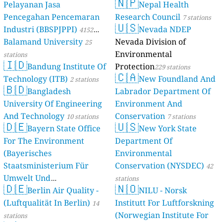
🇳🇵
Pelayanan Jasa
Nepal Health
Pencegahan Pencemaran
Research Council
7 stations
🇺🇸
Industri (BBSPJPPI)
Nevada NDEP
4152
Balamand University
Nevada Division of
stations
25
Environmental
stations
🇮🇩
Bandung Institute Of
Protection
229 stations
🇨🇦
Technology (ITB)
New Foundland And
2 stations
🇧🇩
Bangladesh
Labrador Department Of
University Of Engineering
Environment And
And Technology
Conservation
10 stations
7 stations
🇩🇪
🇺🇸
Bayern State Office
New York State
For The Environment
Department Of
(Bayerisches
Environmental
Staatsministerium Für
Conservation (NYSDEC)
42
Umwelt Und
stations
🇩🇪
🇳🇴
Berlin Air Quality -
Verbraucherschutz) - LfU
NILU - Norsk
(Luftqualität In Berlin)
Institutt For Luftforskning
46 stations
14
(Norwegian Institute For
stations