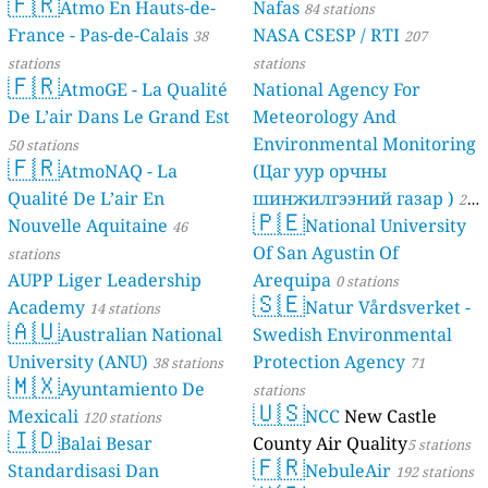
🇫🇷
Atmo En Hauts-de-
Nafas
84 stations
France - Pas-de-Calais
NASA CSESP / RTI
38
207
stations
stations
🇫🇷
AtmoGE - La Qualité
National Agency For
De L’air Dans Le Grand Est
Meteorology And
Environmental Monitoring
50 stations
🇫🇷
AtmoNAQ - La
(Цаг уур орчны
Qualité De L’air En
шинжилгээний газар )
21
🇵🇪
Nouvelle Aquitaine
National University
46
stations
Of San Agustin Of
stations
AUPP Liger Leadership
Arequipa
0 stations
🇸🇪
Academy
Natur Vårdsverket -
14 stations
🇦🇺
Australian National
Swedish Environmental
University (ANU)
Protection Agency
38 stations
71
🇲🇽
Ayuntamiento De
stations
🇺🇸
Mexicali
NCC
New Castle
120 stations
🇮🇩
Balai Besar
County Air Quality
5 stations
🇫🇷
Standardisasi Dan
NebuleAir
192 stations