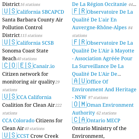
District
De La Région Occitanie
16 stations
44
🇺🇸
🇫🇷
California SBCAPCD
Observatoire De La
stations
Santa Barbara County Air
Qualité De L'air En
Pollution Control
Auvergne-Rhône-Alpes
84
District
115 stations
stations
🇺🇸
🇫🇷
California SCSB
Observatoire De La
Sonoma Coast State
Qualité De L'Air à Mayotte
Beach
- Association Agréée Pour
40 stations
🇨🇴
🇪🇸
Canair.io
La Surveillance De La
Citizen network for
Qualité De L'Air De
🇦🇺
monitoring air quality
Mayotte
Office Of
29
4 stations
Environment And Heritage
stations
🇺🇸
CCA California
- NSW
97 stations
🇴🇲
Coalition for Clean Air
Oman Environment
222
Authority
stations
62 stations
🇨🇦
CCA Colorado
Citizens for
Ontario MECP
Clean Air
Ontario Ministry of the
40 stations
🇺🇸
CCST
Crow Creek
Environment,