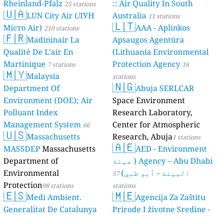
Rheinland-Pfalz
:: Air Quality In South
25 stations
🇺🇦
LUN City Air (ЛУН
Australia
11 stations
🇱🇹
Місто Air)
AAA - Aplinkos
210 stations
🇫🇷
Madininair La
Apsaugos Agentūra
Qualité De L’air En
(Lithuania Environmental
Martinique
Protection Agency
7 stations
16
🇲🇾
Malaysia
stations
🇳🇬
Department Of
Abuja SERLCAR
Environment (DOE); Air
Space Environment
Polluant Index
Research Laboratory,
Management System
Center for Atmospheric
66
🇺🇸
Massachusetts
Research, Abuja
stations
1 stations
🇦🇪
MASSDEP
Massachusetts
AED - Environment
Agency – Abu Dhabi ( هيئة
Department of
البيئة - أبو ظبي)
Environmental
57
Protection
98 stations
stations
🇪🇸
🇲🇪
Medi Ambient.
Agencija Za Zaštitu
Generalitat De Catalunya
Prirode I životne Sredine -