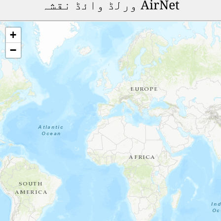
AirNet ورلڈ وائڈ نقشہ
+
−