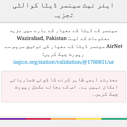
ایئر نیٹ سینسر ڈیٹا کوالٹی
تجزیہ
سینسر کے ڈیٹا کے معیار کے بارے میں مزید
معلومات کے لیے:
Wazirabad, Pakistan
AirNet سینسر ڈیٹا کے معیار کی توثیق سروس سے
رپورٹ چیک کریں:
aqicn.org/station/validation/@1700851/ur/
معذرت، ابھی ظاہر کرنے کا کوئی شماریاتی
امکان نہیں ہے۔ اس کے بجائے مکمل رپورٹ
چیک کریں۔