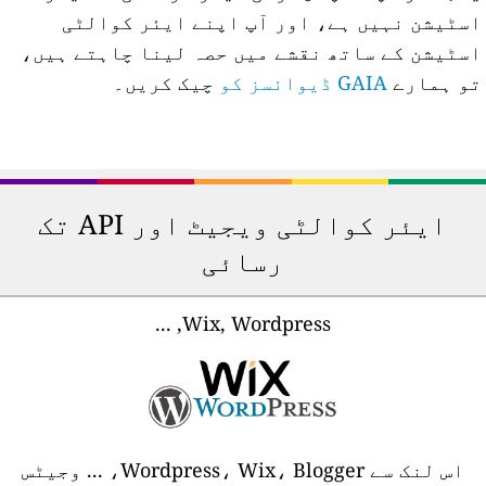
سٹیشن نہیں ہے، اور آپ اپنے ایئر کوالٹی
سٹیشن کے ساتھ نقشے میں حصہ لینا چاہتے ہیں،
و ہمارے
GAIA ڈیوائسز کو
چیک کریں۔
ایئر کوالٹی ویجیٹ اور API تک
رسائی
Wix, Wordpress, ...
اس لنک سے Wordpress، Wix، Blogger، ... وجیٹس