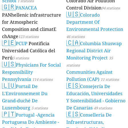
School
Colorado Air Pollution
1 stations
🇬🇷
PANACEA
Control Division
94 stations
🇺🇸
PANhellenic infrastructure
Colorado
for Atmospheric
Department Of
Composition and climatE
Environmental Protection
chAnge
123 stations
46 stations
🇵🇪
🇨🇦
PCUP
Pontificia
Columbia Shuswap
Universidad Católica del
Regional District Air
Perú
Monitoring Project
5 stations
35
🇺🇸
Physicians For Social
stations
Responsibility
Communities Against
Pennsylvania
Pollution (CAP)
114 stations
11 stations
🇱🇺
🇪🇸
Portail De
Consejería De
L'Environnement Du
Educación, Universidades
Grand-duché De
Y Sostenibilidad - Gobierno
Luxembourg
De Canarias
5 stations
49 stations
🇵🇹
🇪🇸
Portugal -Agencia
Conselleria De
Portuguesa Do Ambiente -
Infraestructuras,