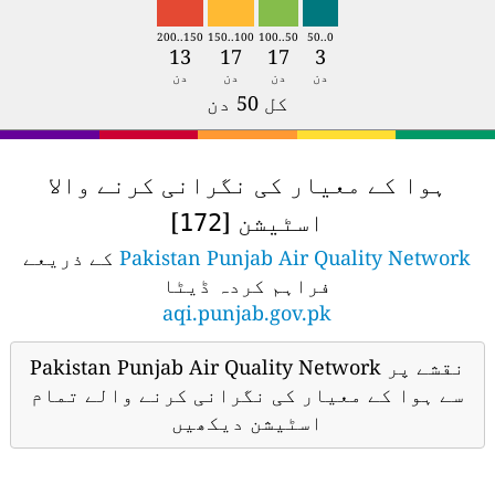
150..200
100..150
50..100
0..50
13
17
17
3
دن
دن
دن
دن
کل 50 دن
ہوا کے معیار کی نگرانی کرنے والا
اسٹیشن [
]
172
Pakistan Punjab Air Quality Network
کے ذریعے
فراہم کردہ ڈیٹا
aqi.punjab.gov.pk
نقشے پر Pakistan Punjab Air Quality Network
سے ہوا کے معیار کی نگرانی کرنے والے تمام
اسٹیشن دیکھیں