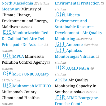
North Macedonia
Enviromental Protection
22 stations
73
Moenv.mv
Ministry of
stations
🇨🇦
Climate Change,
Alberta
Environment and Energy,
Environment And
Maldives
Sustainable Resource
1 stations
🇪🇸
Monitorización Red
Development - Air Quality
De Calidad Del Aire Del
Monitoring
66 stations
🇬🇹
Principado De Asturias
Ambente
23
4 stations
🇱🇹
Aplinkos
stations
🇺🇸
MPCA
Minnesota
Monitoringas Vilniaus
22
Pollution Control Agency
33
stations
🇺🇸
AQMD NASA
stations
69
🇨🇦
MSC / UNBC AQMap
stations
AQSEA
Air Quality
1110 stations
🇺🇸
Multnomah MULTCO
Monitoring Capacity in
Multnomah County
Southeast Asia
85 stations
🇫🇷
Climate and Health
ATMO Bourgogne-
20
Franche-Comté -
stations