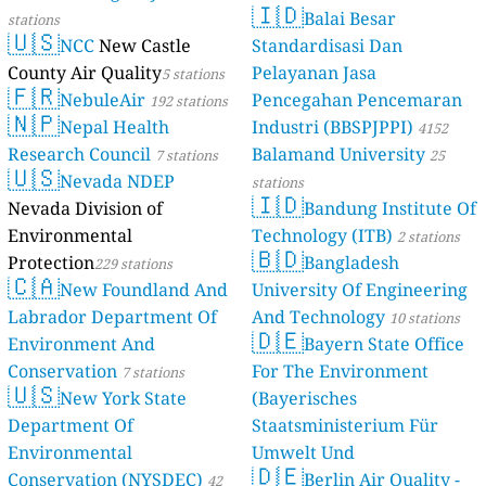
🇮🇩
Balai Besar
stations
🇺🇸
NCC
New Castle
Standardisasi Dan
County Air Quality
Pelayanan Jasa
5 stations
🇫🇷
NebuleAir
Pencegahan Pencemaran
192 stations
🇳🇵
Nepal Health
Industri (BBSPJPPI)
4152
Research Council
Balamand University
7 stations
stations
25
🇺🇸
Nevada NDEP
stations
🇮🇩
Nevada Division of
Bandung Institute Of
Environmental
Technology (ITB)
2 stations
🇧🇩
Protection
Bangladesh
229 stations
🇨🇦
New Foundland And
University Of Engineering
Labrador Department Of
And Technology
10 stations
🇩🇪
Environment And
Bayern State Office
Conservation
For The Environment
7 stations
🇺🇸
New York State
(Bayerisches
Department Of
Staatsministerium Für
Environmental
Umwelt Und
🇩🇪
Conservation (NYSDEC)
Berlin Air Quality -
Verbraucherschutz) - LfU
42