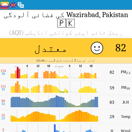
Wazirabad, Pakistan کی فضائی آلودگی
🇵🇰
ریئل ٹائم ایئر کوالٹی انڈیکس (AQI)
معتدل
82
تازہ ترین: 2 گھنٹے قبل (
)
جمعرات 21:00
18
12
6
جمعرات
18
12
6
بدھ
154
82
PM
2.5
50
115
59
PM
10
35
88
83
R.H.
52
35
29
Temp
25
9
0
Wind