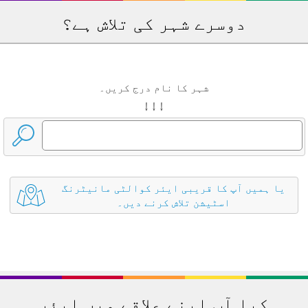
دوسرے شہر کی تلاش ہے؟
شہر کا نام درج کریں۔
↓ ↓ ↓
یا ہمیں آپ کا قریبی ایئر کوالٹی مانیٹرنگ
اسٹیشن تلاش کرنے دیں۔
کیا آپ اپنے علاقے میں ایئر