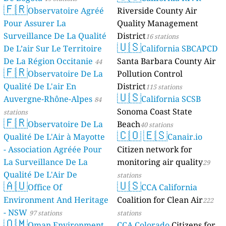
🇫🇷
Observatoire Agréé
Riverside County Air
Pour Assurer La
Quality Management
Surveillance De La Qualité
District
16 stations
🇺🇸
De L’air Sur Le Territoire
California SBCAPCD
De La Région Occitanie
Santa Barbara County Air
44
🇫🇷
Observatoire De La
Pollution Control
stations
Qualité De L'air En
District
115 stations
🇺🇸
Auvergne-Rhône-Alpes
California SCSB
84
Sonoma Coast State
stations
🇫🇷
Observatoire De La
Beach
40 stations
🇨🇴
🇪🇸
Qualité De L'Air à Mayotte
Canair.io
- Association Agréée Pour
Citizen network for
La Surveillance De La
monitoring air quality
29
Qualité De L'Air De
stations
🇦🇺
🇺🇸
Mayotte
Office Of
CCA California
4 stations
Environment And Heritage
Coalition for Clean Air
222
- NSW
97 stations
stations
🇴🇲
Oman Environment
CCA Colorado
Citizens for