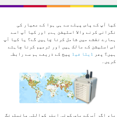
یا آپ کے پاس پہلے سے ہی ہوا کے معیار کی
گرانی کرنے والا اسٹیشن ہے، اور کیا آپ اسے
مارے نقشے میں شامل کرنا چاہیں گے؟ یا کیا آپ
س اسٹیشن کے مالک ہیں اور ترمیم کرنا چاہتے
یں؟ پھر
ڈیٹا فیڈ
پیج کے ذریعے ہم سے رابطہ
ریں۔
ا، اگر آپ کے پاس کوئی ایئر کوالٹی مانیٹرنگ