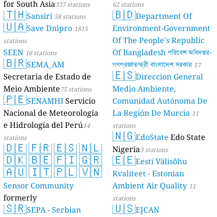
for South Asia
337 stations
62 stations
🇹🇭
🇧🇩
Sansiri
Department Of
58 stations
🇺🇦
Save Dnipro
Environment-Government
1815
Of The People's Republic
stations
SEEN
Of Bangladesh পরিবেশ অধিদপ্তর-
16 stations
🇧🇷
SEMA_AM
গণপ্রজাতন্ত্রী বাংলাদেশ সরকার
17
🇪🇸
Secretaria de Estado de
Direccion General
stations
Meio Ambiente
Medio Ambiente,
75 stations
🇵🇪
SENAMHI
Servicio
Comunidad Autónoma De
Nacional de Meteorología
La Región De Murcia
11
e Hidrología del Perú
14
stations
🇳🇬
EdoState
Edo State
stations
🇩🇪
🇫🇷
🇪🇸
🇳🇱
Nigeria
3 stations
🇩🇰
🇧🇪
🇫🇮
🇬🇷
🇪🇪
Eesti Välisõhu
🇦🇺
🇮🇹
🇵🇱
🇻🇳
Kvaliteet - Estonian
Sensor Community
Ambient Air Quality
11
formerly
stations
🇸🇷
🇺🇸
luftdaten.info
SEPA - Serbian
EJCAN
35809 stations