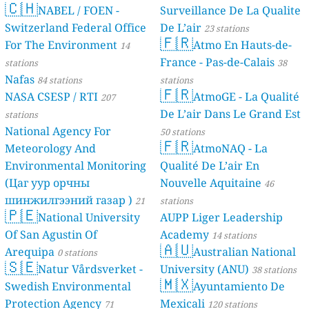
🇨🇭
NABEL / FOEN -
Surveillance De La Qualite
Switzerland Federal Office
De L’air
23 stations
🇫🇷
For The Environment
Atmo En Hauts-de-
14
France - Pas-de-Calais
stations
38
Nafas
84 stations
stations
🇫🇷
NASA CSESP / RTI
AtmoGE - La Qualité
207
De L’air Dans Le Grand Est
stations
National Agency For
50 stations
🇫🇷
Meteorology And
AtmoNAQ - La
Environmental Monitoring
Qualité De L’air En
(Цаг уур орчны
Nouvelle Aquitaine
46
шинжилгээний газар )
21
stations
🇵🇪
National University
AUPP Liger Leadership
stations
Of San Agustin Of
Academy
14 stations
🇦🇺
Arequipa
Australian National
0 stations
🇸🇪
Natur Vårdsverket -
University (ANU)
38 stations
🇲🇽
Swedish Environmental
Ayuntamiento De
Protection Agency
Mexicali
71
120 stations