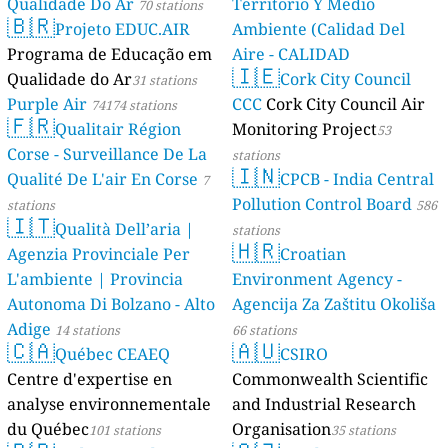
Qualidade Do Ar
Territorio Y Medio
70 stations
🇧🇷
Projeto EDUC.AIR
Ambiente (Calidad Del
Programa de Educação em
Aire - CALIDAD
🇮🇪
Qualidade do Ar
AMBIENTAL)
Cork City Council
31 stations
23 stations
Purple Air
CCC
Cork City Council Air
74174 stations
🇫🇷
Qualitair Région
Monitoring Project
53
Corse - Surveillance De La
stations
🇮🇳
Qualité De L'air En Corse
CPCB - India Central
7
Pollution Control Board
stations
586
🇮🇹
Qualità Dell’aria |
stations
🇭🇷
Agenzia Provinciale Per
Croatian
L'ambiente | Provincia
Environment Agency -
Autonoma Di Bolzano - Alto
Agencija Za Zaštitu Okoliša
Adige
14 stations
66 stations
🇨🇦
🇦🇺
Québec CEAEQ
CSIRO
Centre d'expertise en
Commonwealth Scientific
analyse environnementale
and Industrial Research
du Québec
Organisation
101 stations
35 stations