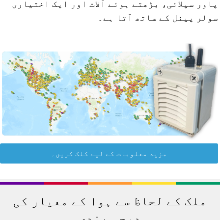
اور سپلائی، بڑھتے ہوئے آلات اور ایک اختیاری
ولر پینل کے ساتھ آتا ہے۔
مزید معلومات کے لیے کلک کریں۔
ملک کے لحاظ سے ہوا کے معیار کی
درجہ بندی