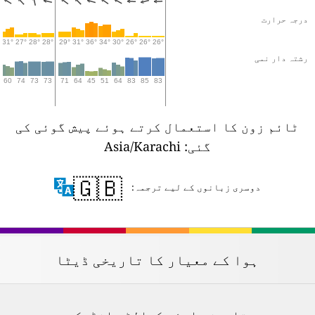
درجہ حرارت
°
31°
27°
28°
28°
29°
31°
36°
34°
30°
26°
26°
26°
رشتہ دار نمی
0
60
74
73
73
71
64
45
51
64
83
85
83
ٹائم زون کا استعمال کرتے ہوئے پیش گوئی کی
گئی: Asia/Karachi
🇬🇧
دوسری زبانوں کے لیے ترجمہ:
ہوا کے معیار کا تاریخی ڈیٹا