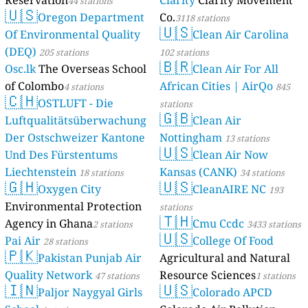
44 stations
🇺🇸
Oregon Department
Co.
3118 stations
🇺🇸
Of Environmental Quality
Clean Air Carolina
(DEQ)
205 stations
102 stations
🇧🇷
Osc.lk
The Overseas School
Clean Air For All
of Colombo
African Cities | AirQo
4 stations
845
🇨🇭
OSTLUFT - Die
stations
🇬🇧
Luftqualitätsüberwachung
Clean Air
Der Ostschweizer Kantone
Nottingham
13 stations
🇺🇸
Und Des Fürstentums
Clean Air Now
Liechtenstein
Kansas (CANK)
18 stations
34 stations
🇬🇭
🇺🇸
Oxygen City
CleanAIRE NC
193
Environmental Protection
stations
🇹🇭
Agency in Ghana
Cmu Ccdc
2 stations
3433 stations
🇺🇸
Pai Air
College Of Food
28 stations
🇵🇰
Pakistan Punjab Air
Agricultural and Natural
Quality Network
Resource Sciences
47 stations
1 stations
🇮🇳
🇺🇸
Paljor Naygyal Girls
Colorado APCD