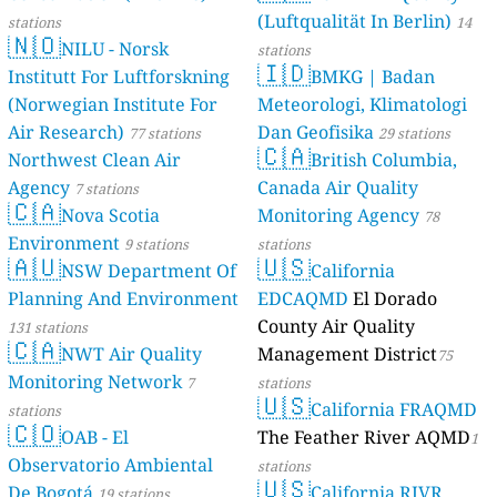
(Luftqualität In Berlin)
stations
46 stations
14
🇳🇴
NILU - Norsk
stations
🇮🇩
Institutt For Luftforskning
BMKG | Badan
(Norwegian Institute For
Meteorologi, Klimatologi
Air Research)
Dan Geofisika
77 stations
29 stations
🇨🇦
Northwest Clean Air
British Columbia,
Agency
Canada Air Quality
7 stations
🇨🇦
Nova Scotia
Monitoring Agency
78
Environment
9 stations
stations
🇦🇺
🇺🇸
NSW Department Of
California
Planning And Environment
EDCAQMD
El Dorado
County Air Quality
131 stations
🇨🇦
NWT Air Quality
Management District
75
Monitoring Network
7
stations
🇺🇸
California FRAQMD
stations
🇨🇴
OAB - El
The Feather River AQMD
1
Observatorio Ambiental
stations
🇺🇸
De Bogotá
California RIVR
19 stations