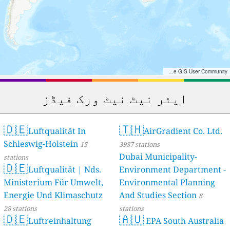
Tiles © Esri — Esri, DeLorme, NAVTEQ, TomTom, Intermap, iPC, USGS, FAO, NPS, NRCAN, GeoBase, Kadaster NL, Ordnance Survey, Esri Japan, METI, Esri China (Hong Kong), and the GIS User Community
ایئر نیٹ نیٹ ورک فیڈز
🇩🇪
🇹🇭
Luftqualität In
AirGradient Co. Ltd.
Schleswig-Holstein
15
3987 stations
Dubai Municipality-
stations
🇩🇪
Luftqualität | Nds.
Environment Department -
Ministerium Für Umwelt,
Environmental Planning
Energie Und Klimaschutz
And Studies Section
8
28 stations
stations
🇩🇪
🇦🇺
Luftreinhaltung
EPA South Australia