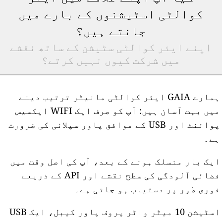
کوالٹی اسٹیشنوں کے بارے میں
جانتے ہیں؟
اپنے ایئر کوالٹی سٹیشن کے ساتھ نقشے
میں شرکت کیوں نہیں کرتے؟
ہمارے GAIA ایئر کوالٹی مانیٹر ترتیب دینے
میں بہت آسان ہیں: آپ کو صرف ایک WIFI ایکسیس
پوائنٹ اور USB کے موافق پاور سپلائی کی ضرورت
ے۔
یک بار منسلک ہونے کے بعد، آپ کی اصل وقت میں
فضائی آلودگی کی سطح نقشے اور API کے ذریعے
وری طور پر دستیاب ہو جاتی ہے۔
اسٹیشن 10 میٹر واٹر پروف پاور کیبل، ایک USB