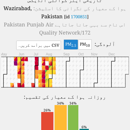
تاریخی ایئر کوالٹی انڈیکس
ہوا کے معیار کی نگرانی کا اسٹیشن:
Wazirabad,
Pakistan
[id
1700851
]
اس نام سے بہی جانا جاتاہے
Pakistan Punjab Air
Quality Network/172
آلودگی:
PM
PM
CSV میں برآمد کریں۔
2.5
10
May
Jun
Jul
Aug
Sep
Oct
Nov
Dec
روزانہ ہوا کے معیار کی تقسیم:
34%
34%
26%
6%