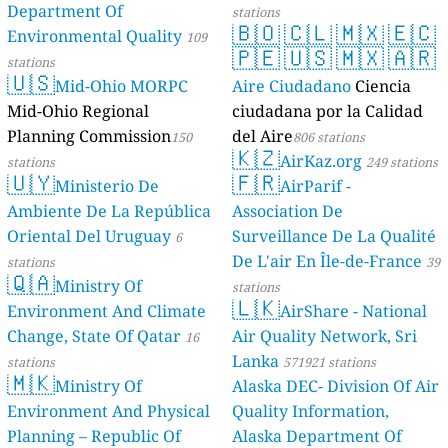
Department Of
stations
🇧🇴
🇨🇱
🇲🇽
🇪🇨
Environmental Quality
109
🇵🇪
🇺🇸
🇲🇽
🇦🇷
stations
🇺🇸
Mid-Ohio MORPC
Aire Ciudadano
Ciencia
Mid-Ohio Regional
ciudadana por la Calidad
Planning Commission
del Aire
150
806 stations
🇰🇿
AirKaz.org
stations
249 stations
🇺🇾
🇫🇷
Ministerio De
AirParif -
Ambiente De La República
Association De
Oriental Del Uruguay
Surveillance De La Qualité
6
De L'air En Île-de-France
stations
39
🇶🇦
Ministry Of
stations
🇱🇰
Environment And Climate
AirShare - National
Change, State Of Qatar
Air Quality Network, Sri
16
Lanka
stations
571921 stations
🇲🇰
Ministry Of
Alaska DEC- Division Of Air
Environment And Physical
Quality Information,
Planning – Republic Of
Alaska Department Of