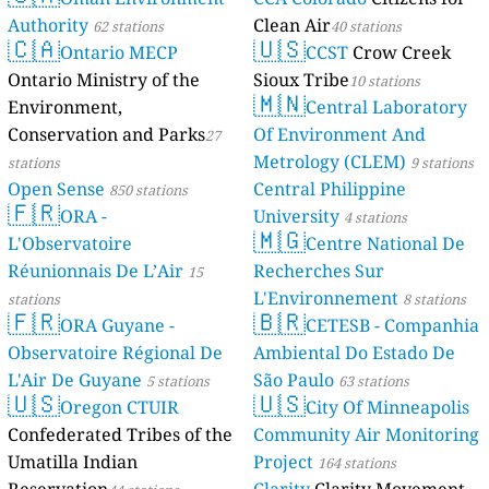
Authority
Clean Air
62 stations
40 stations
🇨🇦
🇺🇸
Ontario MECP
CCST
Crow Creek
Ontario Ministry of the
Sioux Tribe
10 stations
🇲🇳
Environment,
Central Laboratory
Conservation and Parks
Of Environment And
27
Metrology (CLEM)
stations
9 stations
Open Sense
Central Philippine
850 stations
🇫🇷
ORA -
University
4 stations
🇲🇬
L'Observatoire
Centre National De
Réunionnais De L’Air
Recherches Sur
15
L'Environnement
stations
8 stations
🇫🇷
🇧🇷
ORA Guyane -
CETESB - Companhia
Observatoire Régional De
Ambiental Do Estado De
L'Air De Guyane
São Paulo
5 stations
63 stations
🇺🇸
🇺🇸
Oregon CTUIR
City Of Minneapolis
Confederated Tribes of the
Community Air Monitoring
Umatilla Indian
Project
164 stations
Reservation
Clarity
Clarity Movement