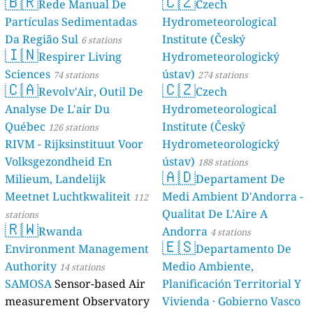
🇧🇷
🇨🇿
Rede Manual De
Czech
Partículas Sedimentadas
Hydrometeorological
Da Região Sul
Institute (Český
6 stations
🇮🇳
Respirer Living
Hydrometeorologický
Sciences
ústav)
74 stations
274 stations
🇨🇦
🇨🇿
Revolv'Air, Outil De
Czech
Analyse De L'air Du
Hydrometeorological
Québec
Institute (Český
126 stations
RIVM - Rijksinstituut Voor
Hydrometeorologický
Volksgezondheid En
ústav)
188 stations
🇦🇩
Milieum, Landelijk
Departament De
Meetnet Luchtkwaliteit
Medi Ambient D'Andorra -
112
Qualitat De L'Aire A
stations
🇷🇼
Rwanda
Andorra
4 stations
🇪🇸
Environment Management
Departamento De
Authority
Medio Ambiente,
14 stations
SAMOSA
Sensor-based Air
Planificación Territorial Y
measurement Observatory
Vivienda · Gobierno Vasco