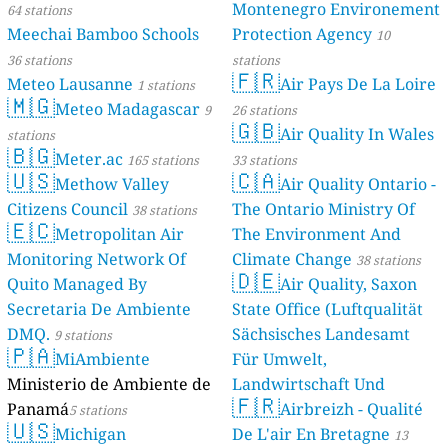
Montenegro Environement
64 stations
Meechai Bamboo Schools
Protection Agency
10
36 stations
stations
🇫🇷
Meteo Lausanne
Air Pays De La Loire
1 stations
🇲🇬
Meteo Madagascar
9
26 stations
🇬🇧
Air Quality In Wales
stations
🇧🇬
Meter.ac
165 stations
33 stations
🇺🇸
🇨🇦
Methow Valley
Air Quality Ontario -
Citizens Council
The Ontario Ministry Of
38 stations
🇪🇨
Metropolitan Air
The Environment And
Monitoring Network Of
Climate Change
38 stations
🇩🇪
Quito Managed By
Air Quality, Saxon
Secretaria De Ambiente
State Office (Luftqualität
DMQ.
Sächsisches Landesamt
9 stations
🇵🇦
MiAmbiente
Für Umwelt,
Ministerio de Ambiente de
Landwirtschaft Und
🇫🇷
Panamá
Geologie)
Airbreizh - Qualité
5 stations
50 stations
🇺🇸
Michigan
De L'air En Bretagne
13