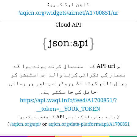
ڈاؤن لوڈ کریں:
aqicn.org/widgets/airnet/A1700851/ur/
Cloud API
اس API url کا استعمال کرتے ہوئے ہوا کے
معیار کی نگرانی کرنے والے اس اسٹیشن کو
ریئل ٹائم ڈیٹا تک پروگرامی طور پر رسائی
حاصل کی جا سکتی ہے۔
https://api.waqi.info/feed/A1700851/?
token=__YOUR_TOKEN__
(
مزید معلومات کے لیے، API کا صفحہ دیکھیں:
)
aqicn.org/api/
or
aqicn.org/data-platform/api/A1700851/