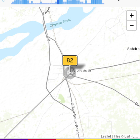
0
+
−
Leaflet
|
Tiles © Esri - Esri, DeLorme, NAVTEQ, TomTom, Intermap, iPC, USGS, FAO, NPS, NRCAN, GeoBase, Kadaster NL, Ordnance Survey, Esri Japan, METI, Esri China (Hong Kong), and the GIS User Community