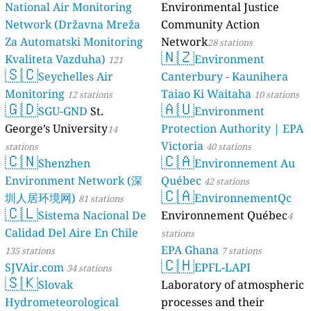
National Air Monitoring
Environmental Justice
Network (Državna Mreža
Community Action
Za Automatski Monitoring
Network
28 stations
🇳🇿
Kvaliteta Vazduha)
Environment
121
🇸🇨
Seychelles Air
Canterbury - Kaunihera
stations
Monitoring
Taiao Ki Waitaha
12 stations
10 stations
🇬🇩
🇦🇺
SGU-GND
St.
Environment
George’s University
Protection Authority | EPA
14
Victoria
stations
40 stations
🇨🇳
🇨🇦
Shenzhen
Environnement Au
Environment Network (深
Québec
42 stations
🇨🇦
圳人居环境网)
EnvironnementQc
81 stations
🇨🇱
Sistema Nacional De
Environnement Québec
4
Calidad Del Aire En Chile
stations
EPA Ghana
135 stations
7 stations
🇨🇭
SJVAir.com
EPFL-LAPI
34 stations
🇸🇰
Slovak
Laboratory of atmospheric
Hydrometeorological
processes and their