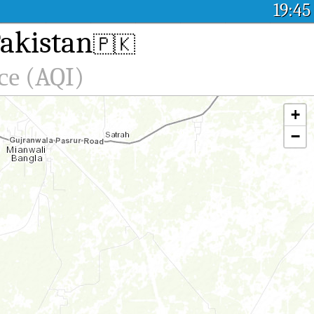
19:45
akistan
🇵🇰
се (AQI)
+
−