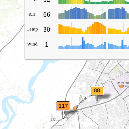
66
R.H.
30
Temp
1
Wind