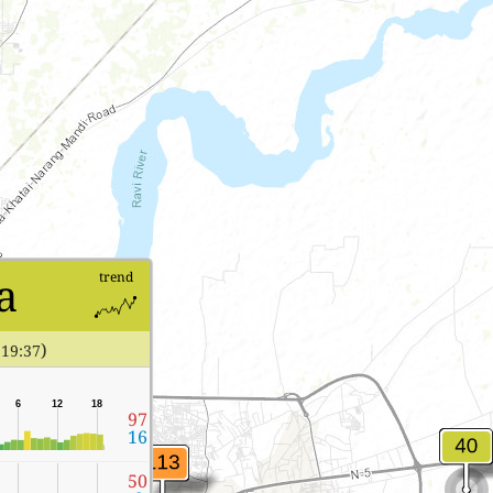
а
trend
)
19:37
6
12
18
97
16
50