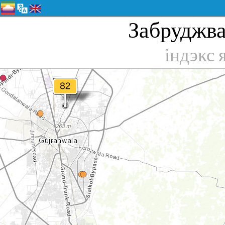
Забруджва
індэкс 