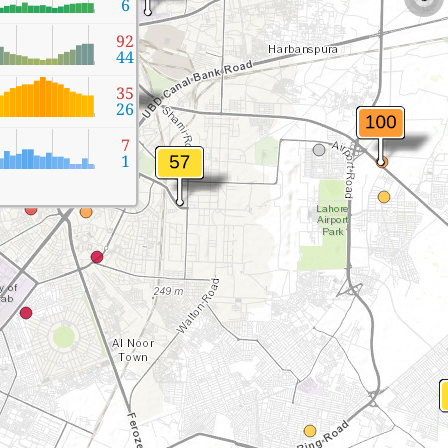
6
92
44
35
26
7
1