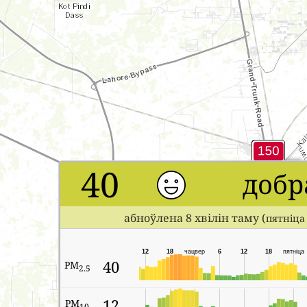
40
добр
абноўлена 8 хвілін таму (
пятніца 
12
18
чацвер
6
12
18
пятніца
40
PM
2.5
12
PM
10