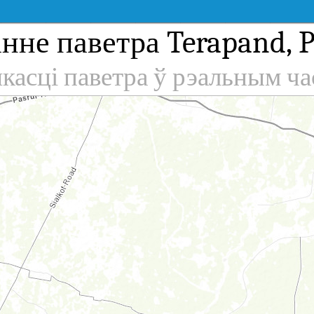
нне паветра Terapand, P
якасці паветра ў рэальным ча