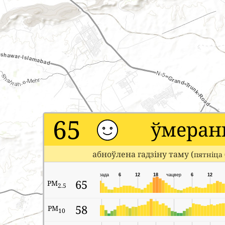
65
ўмеран
абноўлена гадзіну таму (
пятніца 
серада
6
12
18
чацвер
6
12
65
PM
2.5
58
PM
10