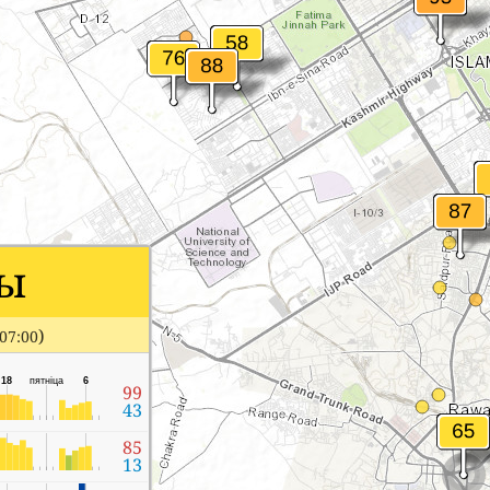
ы
)
07:00
18
пятніца
6
99
43
85
13