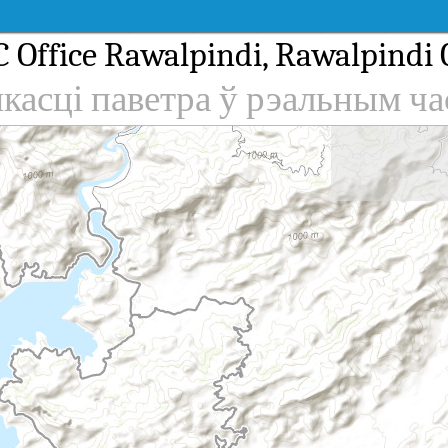
 Office Rawalpindi, Rawalpindi 
якасці паветра ў рэальным ча