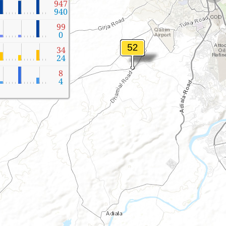
947
940
99
0
34
24
8
4