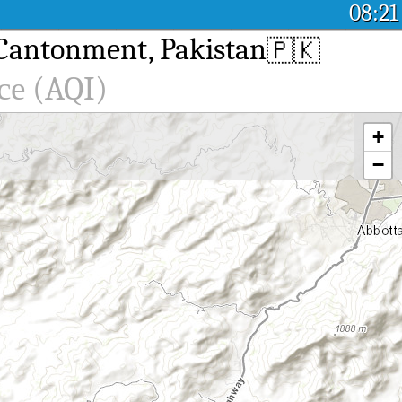
08:21
Cantonment, Pakistan
🇵🇰
се (AQI)
+
−