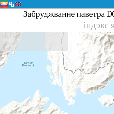
Забруджванне паветра DC
індэкс 