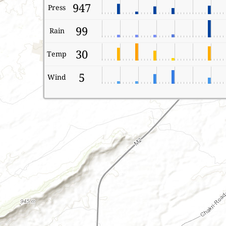
947
Press
99
Rain
30
Temp
5
Wind