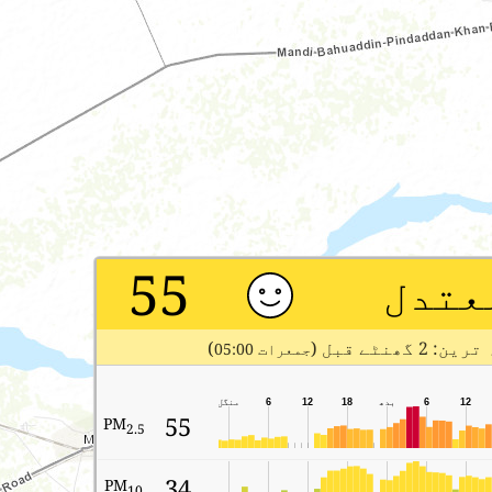
55
عتدل
 2 گھنٹے قبل (
)
جمعرات 05:00
12
6
بدھ
18
12
6
منگل
55
PM
2.5
34
PM
10