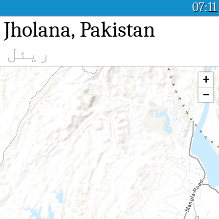
07:11
auddin, Jholana, Pakistan
ریئل ٹ
+
−