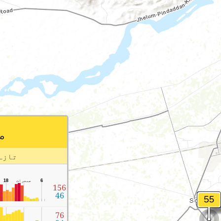
م
تازہ ترین:
6
جمعرات
18
156
46
76