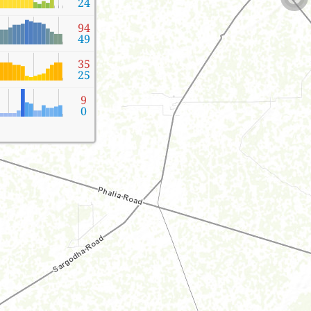
24
94
49
35
25
9
0