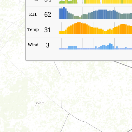
62
R.H.
31
Temp
3
Wind