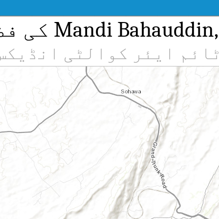
Mandi Bah کی فضائی آلودگی
ائم ایئر کوالٹی انڈیکس (AQI