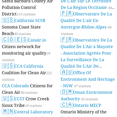
Santa Barbara County Air
De L’air Sur Le Territoire
Pollution Control
De La Région Occitanie
44
🇫🇷
District
Observatoire De La
115 stations
stations
🇺🇸
California SCSB
Qualité De L'air En
Sonoma Coast State
Auvergne-Rhône-Alpes
84
Beach
40 stations
stations
🇨🇴
🇪🇸
🇫🇷
Canair.io
Observatoire De La
Citizen network for
Qualité De L'Air à Mayotte
monitoring air quality
- Association Agréée Pour
29
La Surveillance De La
stations
🇺🇸
CCA California
Qualité De L'Air De
🇦🇺
Coalition for Clean Air
Mayotte
Office Of
222
4 stations
Environment And Heritage
stations
CCA Colorado
Citizens for
- NSW
97 stations
🇴🇲
Clean Air
Oman Environment
40 stations
🇺🇸
CCST
Crow Creek
Authority
62 stations
🇨🇦
Sioux Tribe
Ontario MECP
10 stations
🇲🇳
Central Laboratory
Ontario Ministry of the