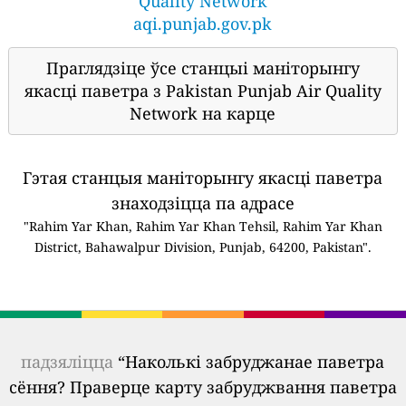
Quality Network
aqi.punjab.gov.pk
Праглядзіце ўсе станцыі маніторынгу
якасці паветра з Pakistan Punjab Air Quality
Network на карце
Гэтая станцыя маніторынгу якасці паветра
знаходзіцца па адрасе
"Rahim Yar Khan, Rahim Yar Khan Tehsil, Rahim Yar Khan
District, Bahawalpur Division, Punjab, 64200, Pakistan".
падзяліцца
“Наколькі забруджанае паветра
сёння? Праверце карту забруджвання паветра