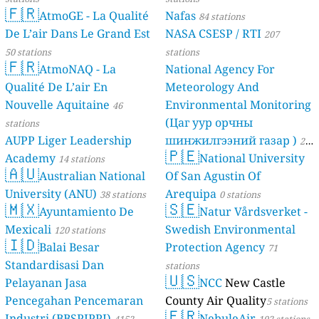
🇫🇷
AtmoGE - La Qualité
Nafas
84 stations
De L’air Dans Le Grand Est
NASA CSESP / RTI
207
50 stations
stations
🇫🇷
AtmoNAQ - La
National Agency For
Qualité De L’air En
Meteorology And
Nouvelle Aquitaine
Environmental Monitoring
46
(Цаг уур орчны
stations
AUPP Liger Leadership
шинжилгээний газар )
21
🇵🇪
Academy
National University
14 stations
stations
🇦🇺
Australian National
Of San Agustin Of
University (ANU)
Arequipa
38 stations
0 stations
🇲🇽
🇸🇪
Ayuntamiento De
Natur Vårdsverket -
Mexicali
Swedish Environmental
120 stations
🇮🇩
Balai Besar
Protection Agency
71
Standardisasi Dan
stations
🇺🇸
Pelayanan Jasa
NCC
New Castle
Pencegahan Pencemaran
County Air Quality
5 stations
🇫🇷
Industri (BBSPJPPI)
NebuleAir
4152
192 stations