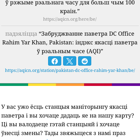
ў рэжыме рэальнага часу для больш чым 100
краін.”
https://aqicn.org/here/be/
падзяліцца
“Забруджванне паветра DC Office
Rahim Yar Khan, Pakistan: індэкс якасці паветра
ў рэальным часе (AQI)”
https://aqicn.org/station/pakistan-dc-office-rahim-yar-khan/be/
У вас ужо ёсць станцыя маніторынгу якасці
паветра і вы хочаце дадаць яе на нашу карту?
Ці вы валодаеце гэтай станцыяй і хочаце
ўнесці змены? Тады звяжыцеся з намі праз