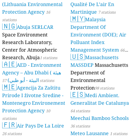
(Lithuania Environmental
Qualité De L’air En
Protection Agency
Martinique
16
7 stations
🇲🇾
Malaysia
stations
🇳🇬
Abuja SERLCAR
Department Of
Space Environment
Environment (DOE); Air
Research Laboratory,
Polluant Index
Center for Atmospheric
Management System
66
🇺🇸
Research, Abuja
Massachusetts
1 stations
stations
🇦🇪
AED - Environment
MASSDEP
Massachusetts
Agency – Abu Dhabi ( هيئة
Department of
البيئة - أبو ظبي)
Environmental
57 stations
🇲🇪
Agencija Za Zaštitu
Protection
98 stations
🇪🇸
Prirode I životne Sredine -
Medi Ambient.
Montenegro Environement
Generalitat De Catalunya
Protection Agency
10
64 stations
Meechai Bamboo Schools
stations
🇫🇷
Air Pays De La Loire
36 stations
Meteo Lausanne
26 stations
1 stations