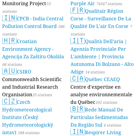
Monitoring Project
Purple Air
53
74167 stations
🇫🇷
Qualitair Région
stations
🇮🇳
CPCB - India Central
Corse - Surveillance De La
Pollution Control Board
Qualité De L'air En Corse
586
7
stations
stations
🇭🇷
🇮🇹
Croatian
Qualità Dell’aria |
Environment Agency -
Agenzia Provinciale Per
Agencija Za Zaštitu Okoliša
L'ambiente | Provincia
Autonoma Di Bolzano - Alto
66 stations
🇦🇺
CSIRO
Adige
14 stations
🇨🇦
Commonwealth Scientific
Québec CEAEQ
and Industrial Research
Centre d'expertise en
Organisation
analyse environnementale
35 stations
🇨🇿
Czech
du Québec
101 stations
🇧🇷
Hydrometeorological
Rede Manual De
Institute (Český
Partículas Sedimentadas
Hydrometeorologický
Da Região Sul
6 stations
🇮🇳
ústav)
Respirer Living
188 stations