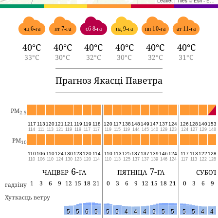
Leaflet
|
Tiles © Esri - Esri, DeLorme, NAVTEQ, TomTom, Intermap, iPC, USGS, FAO, NPS, NRCAN, GeoBase, Kadaster NL, Ordnance Survey, Esri Japan, METI, Esri China (Hong Kong), and the GIS User Community
чц 6-га
пт 7-га
сб 8-га
нд 9-га
пн 10-га
ат 11-га
40°C
40°C
40°C
40°C
40°C
40°C
33°C
30°C
32°C
30°C
32°C
31°C
Прагноз Якасці Паветра
PM
2.5
117
113
120
121
121
119
119
118
120
117
138
148
149
147
137
124
126
128
140
153
114
111
113
121
119
119
117
117
119
115
119
144
145
140
129
123
124
127
129
148
PM
10
110
106
110
124
130
123
120
114
110
113
125
137
137
139
146
124
117
113
122
128
110
106
110
124
130
123
120
114
110
113
125
137
137
139
146
124
117
113
122
128
чацвер 6-га
пятніца 7-га
субот
1
3
6
9
12
15
18
21
0
3
6
9
12
15
18
21
0
3
6
9
гадзіну
Хуткасць ветру
5
5
6
5
5
5
4
4
4
5
5
5
5
5
4
4