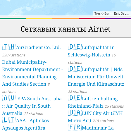
Tiles © Esri — Esri, DeLorme, NAVTEQ, TomTom, Intermap, iPC, USGS, FAO, NPS, NRCAN, GeoBase, Kadaster NL, Ordnance Survey, Esri Japan, METI, Esri China (Hong Kong), and the GIS User Community
Сеткавыя каналы Airnet
🇹🇭
🇩🇪
AirGradient Co. Ltd.
Luftqualität In
Schleswig-Holstein
3987 stations
15
Dubai Municipality-
stations
🇩🇪
Environment Department -
Luftqualität | Nds.
Environmental Planning
Ministerium Für Umwelt,
And Studies Section
Energie Und Klimaschutz
8
stations
28 stations
🇦🇺
🇩🇪
EPA South Australia
Luftreinhaltung
:: Air Quality In South
Rheinland-Pfalz
25 stations
🇺🇦
Australia
LUN City Air (ЛУН
11 stations
🇱🇹
AAA - Aplinkos
Місто Air)
210 stations
🇫🇷
Apsaugos Agentūra
Madininair La