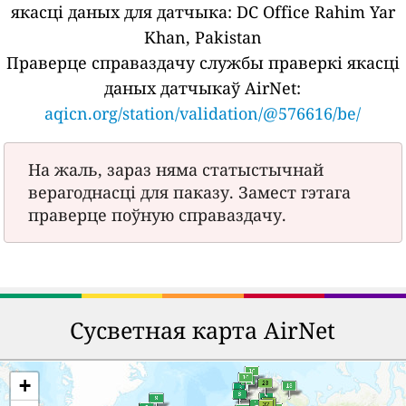
якасці даных для датчыка:
DC Office Rahim Yar
Khan, Pakistan
Праверце справаздачу службы праверкі якасці
даных датчыкаў AirNet:
aqicn.org/station/validation/@576616/be/
На жаль, зараз няма статыстычнай
верагоднасці для паказу. Замест гэтага
праверце поўную справаздачу.
Сусветная карта AirNet
+