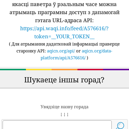
якасці паветра ў рэальным часе можна
атрымаць праграмны доступ з дапамогай
гэтага URL-адраса API:
https://api.waqi.info/feed/A576616/?
token=__YOUR_TOKEN__
(
Для атрымання дадатковай інфармацыі праверце
старонку API:
aqicn.org/api/
or
aqicn.org/data-
platform/api/A576616/
)
Шукаеце іншы горад?
Увядзіце назву горада
↓ ↓ ↓