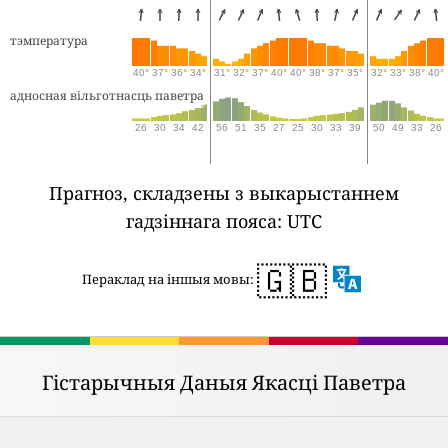
тэмпература
40°
37°
36°
34°
31°
32°
37°
40°
40°
38°
37°
35°
32°
33°
38°
40°
адносная вільготнасць паветра
26
30
34
42
56
51
35
27
25
30
33
39
50
49
33
26
Прагноз, складзены з выкарыстаннем
гадзіннага пояса: UTC
🇬🇧
Пераклад на іншыя мовы:
Гістарычныя Даныя Якасці Паветра