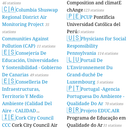
Composition and climatE
46 stations
🇨🇦
Columbia Shuswap
chAnge
123 stations
🇵🇪
Regional District Air
PCUP
Pontificia
Monitoring Project
Universidad Católica del
35
Perú
stations
5 stations
🇺🇸
Communities Against
Physicians For Social
Pollution (CAP)
Responsibility
11 stations
🇪🇸
Consejería De
Pennsylvania
114 stations
🇱🇺
Educación, Universidades
Portail De
Y Sostenibilidad - Gobierno
L'Environnement Du
De Canarias
Grand-duché De
49 stations
🇪🇸
Conselleria De
Luxembourg
5 stations
🇵🇹
Infraestructuras,
Portugal -Agencia
Territorio Y Medio
Portuguesa Do Ambiente -
Ambiente (Calidad Del
Qualidade Do Ar
70 stations
🇧🇷
Aire - CALIDAD
Projeto EDUC.AIR
🇮🇪
AMBIENTAL)
Cork City Council
Programa de Educação em
23 stations
CCC
Cork City Council Air
Qualidade do Ar
31 stations