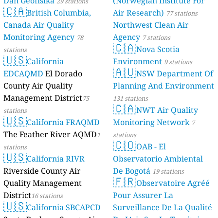
Dan Geofisika
(Norwegian Institute For
29 stations
🇨🇦
British Columbia,
Air Research)
77 stations
Canada Air Quality
Northwest Clean Air
Monitoring Agency
Agency
78
7 stations
🇨🇦
Nova Scotia
stations
🇺🇸
California
Environment
9 stations
🇦🇺
EDCAQMD
El Dorado
NSW Department Of
County Air Quality
Planning And Environment
Management District
75
131 stations
🇨🇦
NWT Air Quality
stations
🇺🇸
California FRAQMD
Monitoring Network
7
The Feather River AQMD
1
stations
🇨🇴
OAB - El
stations
🇺🇸
California RIVR
Observatorio Ambiental
Riverside County Air
De Bogotá
19 stations
🇫🇷
Quality Management
Observatoire Agréé
District
Pour Assurer La
16 stations
🇺🇸
California SBCAPCD
Surveillance De La Qualité