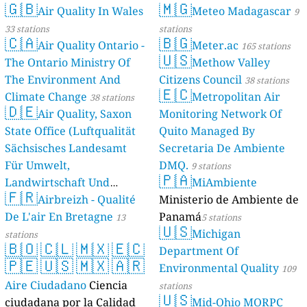
🇬🇧
🇲🇬
Air Quality In Wales
Meteo Madagascar
9
33 stations
stations
🇨🇦
🇧🇬
Air Quality Ontario -
Meter.ac
165 stations
🇺🇸
The Ontario Ministry Of
Methow Valley
The Environment And
Citizens Council
38 stations
🇪🇨
Climate Change
Metropolitan Air
38 stations
🇩🇪
Air Quality, Saxon
Monitoring Network Of
State Office (Luftqualität
Quito Managed By
Sächsisches Landesamt
Secretaria De Ambiente
Für Umwelt,
DMQ.
9 stations
🇵🇦
Landwirtschaft Und
MiAmbiente
🇫🇷
Geologie)
Airbreizh - Qualité
Ministerio de Ambiente de
50 stations
De L'air En Bretagne
Panamá
13
5 stations
🇺🇸
Michigan
stations
🇧🇴
🇨🇱
🇲🇽
🇪🇨
Department Of
🇵🇪
🇺🇸
🇲🇽
🇦🇷
Environmental Quality
109
Aire Ciudadano
Ciencia
stations
🇺🇸
ciudadana por la Calidad
Mid-Ohio MORPC