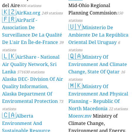
del Aire
Mid-Ohio Regional
806 stations
🇰🇿
AirKaz.org
Planning Commission
249 stations
150
🇫🇷
AirParif -
stations
🇺🇾
Association De
Ministerio De
Surveillance De La Qualité
Ambiente De La República
De L'air En Île-de-France
Oriental Del Uruguay
39
6
stations
stations
🇱🇰
🇶🇦
AirShare - National
Ministry Of
Air Quality Network, Sri
Environment And Climate
Lanka
Change, State Of Qatar
571630 stations
16
Alaska DEC- Division Of Air
stations
🇲🇰
Quality Information,
Ministry Of
Alaska Department Of
Environment And Physical
Enviromental Protection
Planning – Republic Of
73
North Macedonia
stations
22 stations
🇨🇦
Alberta
Moenv.mv
Ministry of
Environment And
Climate Change,
Sustainable Resource
Environment and Energy,