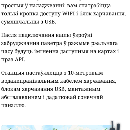
простыя ў наладжванні: вам спатрэбіцца
толькі кропка доступу WIFI і блок харчавання,
сумяшчальны з USB.
Пасля падключэння вашы ўзроўні
забруджвання паветра ў рэжыме рэальнага
часу будуць імгненна даступныя на картах і
праз API.
Станцыя пастаўляецца з 10-метровым
воданепранікальным кабелем харчавання,
блокам харчавання USB, мантажным
абсталяваннем і дадатковай сонечнай
панэллю.