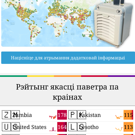
Націсніце для атрымання дадатковай інфармацыі
Рэйтынг якасці паветра па
краінах
🇿🇲
🇵🇰
178
115
Zambia
Pakistan
🇺🇸
🇱🇸
164
113
United States
Lesotho