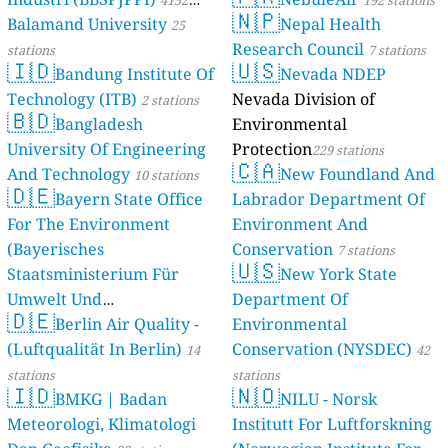
🇳🇵
Balamand University
Nepal Health
stations
25
Research Council
stations
7 stations
🇮🇩
🇺🇸
Bandung Institute Of
Nevada NDEP
Technology (ITB)
Nevada Division of
2 stations
🇧🇩
Bangladesh
Environmental
University Of Engineering
Protection
229 stations
🇨🇦
And Technology
New Foundland And
10 stations
🇩🇪
Bayern State Office
Labrador Department Of
For The Environment
Environment And
(Bayerisches
Conservation
7 stations
🇺🇸
Staatsministerium Für
New York State
Umwelt Und
Department Of
🇩🇪
Berlin Air Quality -
Verbraucherschutz) - LfU
Environmental
(Luftqualität In Berlin)
Conservation (NYSDEC)
46 stations
14
42
stations
stations
🇮🇩
🇳🇴
BMKG | Badan
NILU - Norsk
Meteorologi, Klimatologi
Institutt For Luftforskning