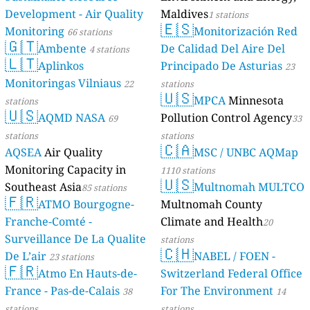
Development - Air Quality
Maldives
1 stations
🇪🇸
Monitoring
Monitorización Red
66 stations
🇬🇹
Ambente
De Calidad Del Aire Del
4 stations
🇱🇹
Aplinkos
Principado De Asturias
23
Monitoringas Vilniaus
22
stations
🇺🇸
MPCA
Minnesota
stations
🇺🇸
AQMD NASA
Pollution Control Agency
69
33
stations
stations
🇨🇦
AQSEA
Air Quality
MSC / UNBC AQMap
Monitoring Capacity in
1110 stations
🇺🇸
Southeast Asia
Multnomah MULTCO
85 stations
🇫🇷
ATMO Bourgogne-
Multnomah County
Franche-Comté -
Climate and Health
20
Surveillance De La Qualite
stations
🇨🇭
De L’air
NABEL / FOEN -
23 stations
🇫🇷
Atmo En Hauts-de-
Switzerland Federal Office
France - Pas-de-Calais
For The Environment
38
14
stations
stations