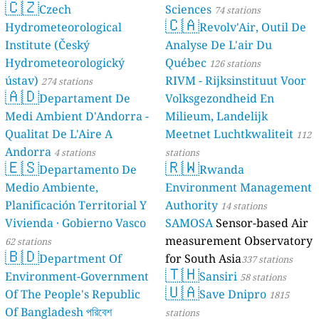
🇨🇿
Czech
Sciences
74 stations
🇨🇦
Hydrometeorological
Revolv'Air, Outil De
Institute (Český
Analyse De L'air Du
Hydrometeorologický
Québec
126 stations
ústav)
RIVM - Rijksinstituut Voor
274 stations
🇦🇩
Departament De
Volksgezondheid En
Medi Ambient D'Andorra -
Milieum, Landelijk
Qualitat De L'Aire A
Meetnet Luchtkwaliteit
112
Andorra
4 stations
stations
🇪🇸
🇷🇼
Departamento De
Rwanda
Medio Ambiente,
Environment Management
Planificación Territorial Y
Authority
14 stations
Vivienda · Gobierno Vasco
SAMOSA
Sensor-based Air
measurement Observatory
62 stations
🇧🇩
Department Of
for South Asia
337 stations
🇹🇭
Environment-Government
Sansiri
58 stations
🇺🇦
Of The People's Republic
Save Dnipro
1815
Of Bangladesh পরিবেশ
stations