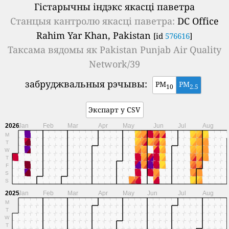
Гістарычны індэкс якасці паветра
Станцыя кантролю якасці паветра:
DC Office
Rahim Yar Khan, Pakistan
[id
576616
]
Таксама вядомы як
Pakistan Punjab Air Quality
Network/39
забруджвальныя рэчывы:
PM
PM
10
2.5
Экспарт у CSV
2026
Jan
Feb
Mar
Apr
May
Jun
Jul
Aug
M
T
W
T
F
S
S
2025
Jan
Feb
Mar
Apr
May
Jun
Jul
Aug
M
T
W
T