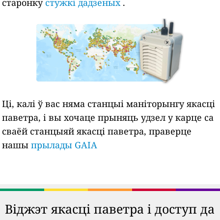
старонку
стужкі дадзеных
.
Ці, калі ў вас няма станцыі маніторынгу якасці
паветра, і вы хочаце прыняць удзел у карце са
сваёй станцыяй якасці паветра, праверце
нашы
прылады GAIA
Віджэт якасці паветра і доступ да