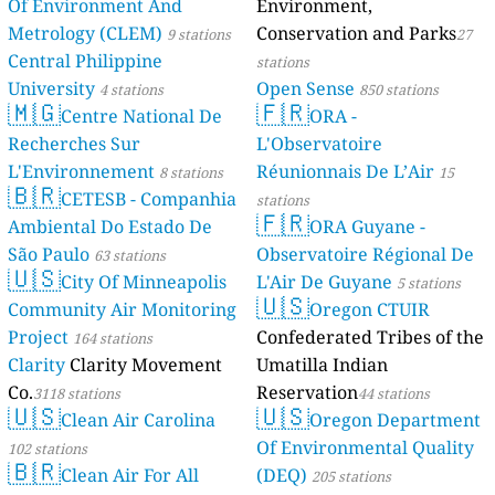
Of Environment And
Environment,
Metrology (CLEM)
Conservation and Parks
9 stations
27
Central Philippine
stations
University
Open Sense
4 stations
850 stations
🇲🇬
🇫🇷
Centre National De
ORA -
Recherches Sur
L'Observatoire
L'Environnement
Réunionnais De L’Air
8 stations
15
🇧🇷
CETESB - Companhia
stations
🇫🇷
Ambiental Do Estado De
ORA Guyane -
São Paulo
Observatoire Régional De
63 stations
🇺🇸
City Of Minneapolis
L'Air De Guyane
5 stations
🇺🇸
Community Air Monitoring
Oregon CTUIR
Project
Confederated Tribes of the
164 stations
Clarity
Clarity Movement
Umatilla Indian
Co.
Reservation
3118 stations
44 stations
🇺🇸
🇺🇸
Clean Air Carolina
Oregon Department
Of Environmental Quality
102 stations
🇧🇷
Clean Air For All
(DEQ)
205 stations