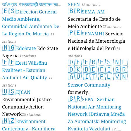
অধিদপ্তর-গণপ্রজাতন্ত্রী বাংলাদেশ সরকার
SEEN
16 stations
🇪🇸
🇧🇷
Direccion General
SEMA_AM
17 stations
Medio Ambiente,
Secretaria de Estado de
Comunidad Autónoma De
Meio Ambiente
75 stations
🇵🇪
La Región De Murcia
SENAMHI
Servicio
11
Nacional de Meteorología
stations
🇳🇬
EdoState
Edo State
e Hidrología del Perú
14
Nigeria
3 stations
stations
🇪🇪
🇩🇪
🇫🇷
🇪🇸
🇳🇱
Eesti Välisõhu
🇩🇰
🇧🇪
🇫🇮
🇬🇷
Kvaliteet - Estonian
🇦🇺
🇮🇹
🇵🇱
🇻🇳
Ambient Air Quality
11
Sensor Community
stations
🇺🇸
EJCAN
formerly
🇸🇷
Environmental Justice
luftdaten.info
SEPA - Serbian
35809 stations
Community Action
National Air Monitoring
Network
Network (Državna Mreža
28 stations
🇳🇿
Environment
Za Automatski Monitoring
Canterbury - Kaunihera
Kvaliteta Vazduha)
121