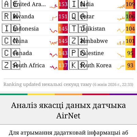
🇦🇪
🇮🇳
153
109
United Arab Emirates
India
🇷🇼
🇶🇦
151
106
Rwanda
Qatar
🇮🇩
🇹🇯
145
104
Indonesia
Tajikistan
🇨🇳
🇿🇼
145
101
China
Zimbabwe
🇨🇦
🇵🇸
143
95
Canada
Palestine
🇿🇦
🇰🇷
137
93
South Africa
South Korea
Ranking updated некалькі секунд таму
(6 жнів 2026 г., 22:33)
Аналіз якасці даных датчыка
AirNet
Для атрымання дадатковай інфармацыі аб