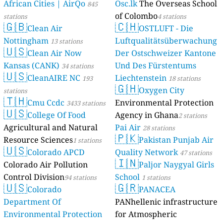
African Cities | AirQo
Osc.lk
The Overseas School
845
of Colombo
stations
4 stations
🇬🇧
🇨🇭
Clean Air
OSTLUFT - Die
Nottingham
Luftqualitätsüberwachung
13 stations
🇺🇸
Clean Air Now
Der Ostschweizer Kantone
Kansas (CANK)
Und Des Fürstentums
34 stations
🇺🇸
CleanAIRE NC
Liechtenstein
193
18 stations
🇬🇭
Oxygen City
stations
🇹🇭
Cmu Ccdc
Environmental Protection
3433 stations
🇺🇸
College Of Food
Agency in Ghana
2 stations
Agricultural and Natural
Pai Air
28 stations
🇵🇰
Resource Sciences
Pakistan Punjab Air
1 stations
🇺🇸
Colorado APCD
Quality Network
47 stations
🇮🇳
Colorado Air Pollution
Paljor Naygyal Girls
Control Division
School
94 stations
1 stations
🇺🇸
🇬🇷
Colorado
PANACEA
Department Of
PANhellenic infrastructure
Environmental Protection
for Atmospheric