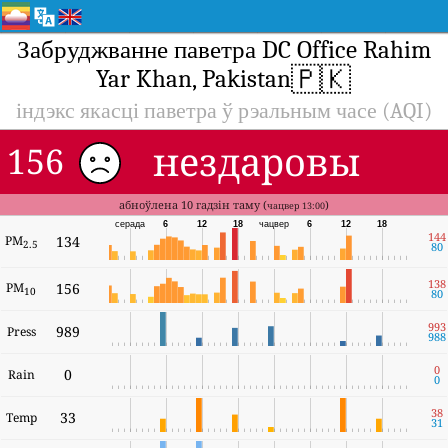
Забруджванне паветра DC Office Rahim
🇵🇰
Yar Khan, Pakistan
індэкс якасці паветра ў рэальным часе (AQI)
нездаровы
156
абноўлена 10 гадзін таму (
)
чацвер 13:00
серада
6
12
18
чацвер
6
12
18
144
PM
134
2.5
80
138
PM
156
10
80
993
989
Press
988
0
0
Rain
0
38
33
Temp
31