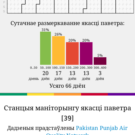
F
S
S
Сутачнае размеркаванне якасці паветра:
31%
26%
20%
20%
5%
0..50
50..100
100..150
150..200
200..300
300..400
20
17
13
13
3
дзень
дзён
дзён
дзён
дзён
дзён
Усяго 66 дзён
Станцыя маніторынгу якасці паветра
[
]
39
Дадзеныя прадстаўлены
Pakistan Punjab Air