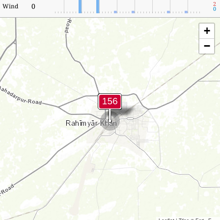
2
0
Wind
0
+
−