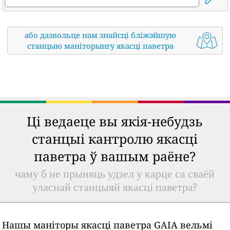
або дазвольце нам знайсці бліжэйшую
станцыю маніторынгу якасці паветра
Ці ведаеце вы якія-небудзь
станцыі кантролю якасці
паветра ў вашым раёне?
чаму б не прыняць удзел у карце са сваёй
уласнай станцыяй якасці паветра?
Нашы маніторы якасці паветра GAIA вельмі