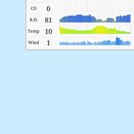
0
CO
81
R.H.
10
Temp
1
Wind