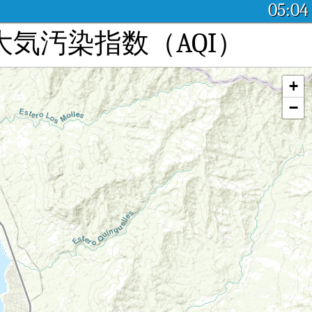
05:04
タイム大気汚染指数（AQI）
+
−