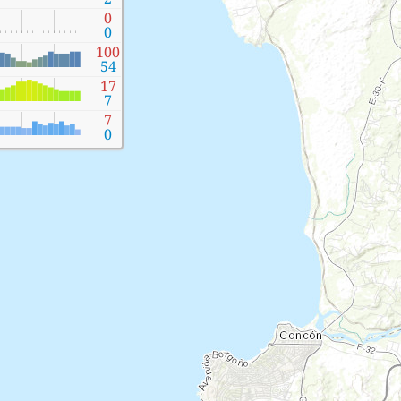
0
0
100
54
17
7
7
0