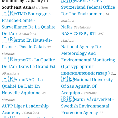
Monitoring Capacity in
NABEL / FOEN -
Southeast Asia
Switzerland Federal Office
85 stations
🇫🇷
ATMO Bourgogne-
For The Environment
14
Franche-Comté -
stations
Surveillance De La Qualite
Nafas
84 stations
De L’air
NASA CSESP / RTI
23 stations
207
🇫🇷
Atmo En Hauts-de-
stations
France - Pas-de-Calais
National Agency For
38
Meteorology And
stations
🇫🇷
AtmoGE - La Qualité
Environmental Monitoring
De L’air Dans Le Grand Est
(Цаг уур орчны
шинжилгээний газар )
50 stations
21
🇫🇷
🇵🇪
AtmoNAQ - La
National University
stations
Qualité De L’air En
Of San Agustin Of
Nouvelle Aquitaine
Arequipa
46
0 stations
🇸🇪
Natur Vårdsverket -
stations
AUPP Liger Leadership
Swedish Environmental
Academy
Protection Agency
14 stations
71