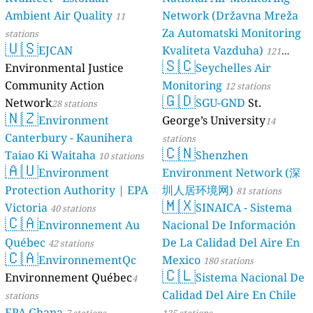
Ambient Air Quality
Network (Državna Mreža
11
Za Automatski Monitoring
stations
🇺🇸
EJCAN
Kvaliteta Vazduha)
121
🇸🇨
Environmental Justice
Seychelles Air
stations
Community Action
Monitoring
12 stations
🇬🇩
Network
SGU-GND
St.
28 stations
🇳🇿
Environment
George’s University
14
Canterbury - Kaunihera
stations
🇨🇳
Taiao Ki Waitaha
Shenzhen
10 stations
🇦🇺
Environment
Environment Network (深
Protection Authority | EPA
圳人居环境网)
81 stations
🇲🇽
Victoria
SINAICA - Sistema
40 stations
🇨🇦
Environnement Au
Nacional De Información
Québec
De La Calidad Del Aire En
42 stations
🇨🇦
EnvironnementQc
Mexico
180 stations
🇨🇱
Environnement Québec
Sistema Nacional De
4
Calidad Del Aire En Chile
stations
EPA Ghana
7 stations
135 stations