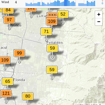
7
4
Wind
0
+
−