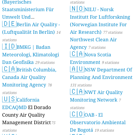
(Bayerisches
stations
🇳🇴
Staatsministerium Für
NILU - Norsk
Umwelt Und
Institutt For Luftforskning
🇩🇪
Berlin Air Quality -
Verbraucherschutz) - LfU
(Norwegian Institute For
(Luftqualität In Berlin)
Air Research)
46 stations
14
77 stations
Northwest Clean Air
stations
🇮🇩
BMKG | Badan
Agency
7 stations
🇨🇦
Meteorologi, Klimatologi
Nova Scotia
Dan Geofisika
Environment
29 stations
9 stations
🇨🇦
🇦🇺
British Columbia,
NSW Department Of
Canada Air Quality
Planning And Environment
Monitoring Agency
78
131 stations
🇨🇦
NWT Air Quality
stations
🇺🇸
California
Monitoring Network
7
EDCAQMD
El Dorado
stations
🇨🇴
County Air Quality
OAB - El
Management District
Observatorio Ambiental
75
De Bogotá
stations
19 stations