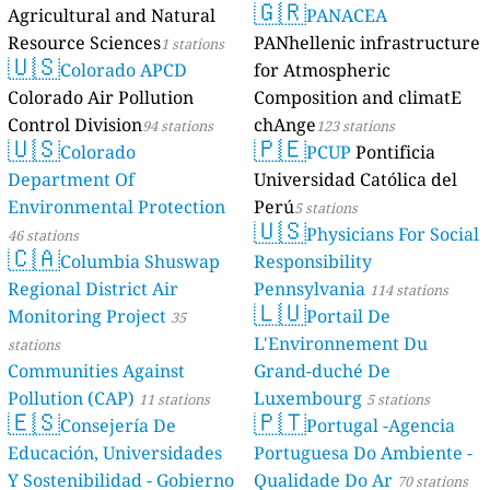
🇬🇷
Agricultural and Natural
PANACEA
Resource Sciences
PANhellenic infrastructure
1 stations
🇺🇸
Colorado APCD
for Atmospheric
Colorado Air Pollution
Composition and climatE
Control Division
chAnge
94 stations
123 stations
🇺🇸
🇵🇪
Colorado
PCUP
Pontificia
Department Of
Universidad Católica del
Environmental Protection
Perú
5 stations
🇺🇸
Physicians For Social
46 stations
🇨🇦
Columbia Shuswap
Responsibility
Regional District Air
Pennsylvania
114 stations
🇱🇺
Monitoring Project
Portail De
35
L'Environnement Du
stations
Communities Against
Grand-duché De
Pollution (CAP)
Luxembourg
11 stations
5 stations
🇪🇸
🇵🇹
Consejería De
Portugal -Agencia
Educación, Universidades
Portuguesa Do Ambiente -
Y Sostenibilidad - Gobierno
Qualidade Do Ar
70 stations