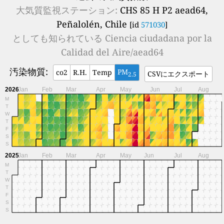
大気質監視ステーション:
CHS 85 H P2 aead64,
Peñalolén, Chile
[id
571030
]
としても知られている
Ciencia ciudadana por la
Calidad del Aire/aead64
汚染物質:
PM
co2
R.H.
Temp
CSVにエクスポート
2.5
2026
Jan
Feb
Mar
Apr
May
Jun
Jul
Aug
M
T
W
T
F
S
S
2025
Jan
Feb
Mar
Apr
May
Jun
Jul
Aug
M
T
W
T
F
S
S