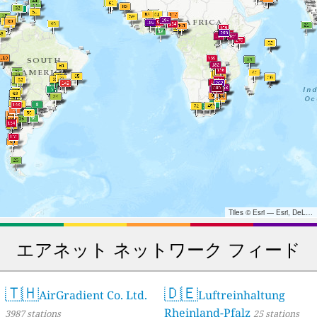
Tiles © Esri — Esri, DeLorme, NAVTEQ, TomTom, Intermap, iPC, USGS, FAO, NPS, NRCAN, GeoBase, Kadaster NL, Ordnance Survey, Esri Japan, METI, Esri China (Hong Kong), and the GIS User Community
エアネット ネットワーク フィード
🇹🇭
🇩🇪
AirGradient Co. Ltd.
Luftreinhaltung
Rheinland-Pfalz
3987 stations
25 stations