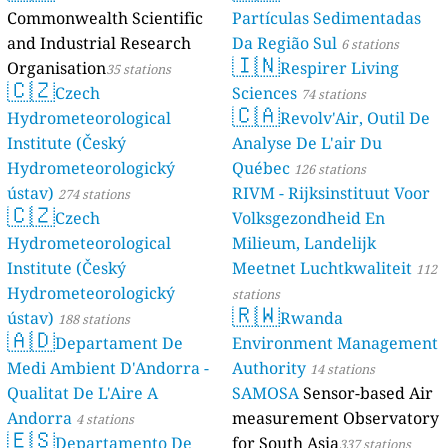
Commonwealth Scientific
Partículas Sedimentadas
and Industrial Research
Da Região Sul
6 stations
🇮🇳
Organisation
Respirer Living
35 stations
🇨🇿
Czech
Sciences
74 stations
🇨🇦
Hydrometeorological
Revolv'Air, Outil De
Institute (Český
Analyse De L'air Du
Hydrometeorologický
Québec
126 stations
ústav)
RIVM - Rijksinstituut Voor
274 stations
🇨🇿
Czech
Volksgezondheid En
Hydrometeorological
Milieum, Landelijk
Institute (Český
Meetnet Luchtkwaliteit
112
Hydrometeorologický
stations
🇷🇼
ústav)
Rwanda
188 stations
🇦🇩
Departament De
Environment Management
Medi Ambient D'Andorra -
Authority
14 stations
Qualitat De L'Aire A
SAMOSA
Sensor-based Air
Andorra
measurement Observatory
4 stations
🇪🇸
Departamento De
for South Asia
337 stations