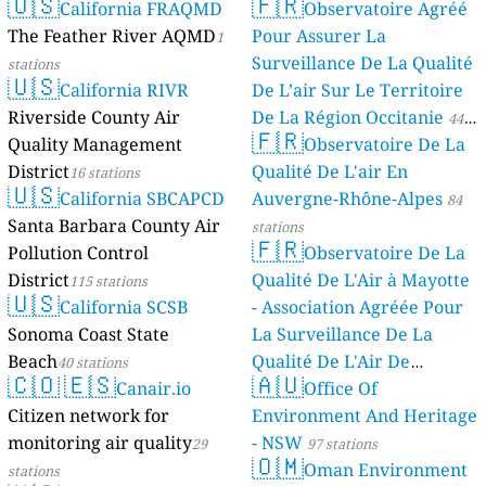
🇺🇸
🇫🇷
California FRAQMD
Observatoire Agréé
The Feather River AQMD
Pour Assurer La
1
Surveillance De La Qualité
stations
🇺🇸
California RIVR
De L’air Sur Le Territoire
Riverside County Air
De La Région Occitanie
44
🇫🇷
Quality Management
Observatoire De La
stations
District
Qualité De L'air En
16 stations
🇺🇸
California SBCAPCD
Auvergne-Rhône-Alpes
84
Santa Barbara County Air
stations
🇫🇷
Pollution Control
Observatoire De La
District
Qualité De L'Air à Mayotte
115 stations
🇺🇸
California SCSB
- Association Agréée Pour
Sonoma Coast State
La Surveillance De La
Beach
Qualité De L'Air De
40 stations
🇨🇴
🇪🇸
🇦🇺
Canair.io
Mayotte
Office Of
4 stations
Citizen network for
Environment And Heritage
monitoring air quality
- NSW
29
97 stations
🇴🇲
Oman Environment
stations