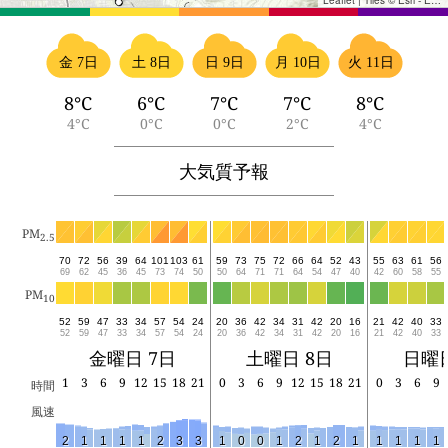
Leaflet
|
Tiles © Esri - Esri, DeLorme, NAVTEQ, TomTom, Intermap, iPC, USGS, FAO, NPS, NRCAN, GeoBase, Kadaster NL, Ordnance Survey, Esri Japan, METI, Esri China (Hong Kong), and the GIS User Community
金 7日
土 8日
日 9日
月 10日
火 11日
8°C
6°C
7°C
7°C
8°C
4°C
0°C
0°C
2°C
4°C
大気質予報
PM
2.5
70
72
56
39
64
101
103
61
59
73
75
72
66
64
52
43
55
63
61
56
69
62
45
36
45
73
74
50
50
64
71
71
64
54
47
40
42
60
58
55
PM
10
52
59
47
33
34
57
54
24
20
36
42
34
31
42
20
16
21
42
40
33
52
59
47
33
34
57
54
24
20
36
42
34
31
42
20
16
21
42
40
33
金曜日 7日
土曜日 8日
日曜日
1
3
6
9
12
15
18
21
0
3
6
9
12
15
18
21
0
3
6
9
時間
風速
2
1
1
1
1
2
3
3
1
0
0
1
2
1
2
1
1
1
1
1