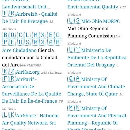
Landwirtschaft Und
Environmental Quality
109
🇫🇷
Geologie)
Airbreizh - Qualité
50 stations
stations
🇺🇸
De L'air En Bretagne
Mid-Ohio MORPC
13
Mid-Ohio Regional
stations
🇧🇴
🇨🇱
🇲🇽
🇪🇨
Planning Commission
150
🇵🇪
🇺🇸
🇲🇽
🇦🇷
stations
🇺🇾
Aire Ciudadano
Ciencia
Ministerio De
ciudadana por la Calidad
Ambiente De La República
del Aire
Oriental Del Uruguay
806 stations
6
🇰🇿
AirKaz.org
249 stations
stations
🇫🇷
🇶🇦
AirParif -
Ministry Of
Association De
Environment And Climate
Surveillance De La Qualité
Change, State Of Qatar
16
De L'air En Île-de-France
39
stations
🇲🇰
Ministry Of
stations
🇱🇰
AirShare - National
Environment And Physical
Air Quality Network, Sri
Planning – Republic Of
Lanka
North Macedonia