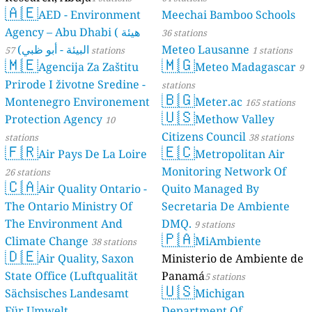
🇦🇪
AED - Environment
Meechai Bamboo Schools
Agency – Abu Dhabi ( هيئة
36 stations
البيئة - أبو ظبي)
Meteo Lausanne
57 stations
1 stations
🇲🇪
🇲🇬
Agencija Za Zaštitu
Meteo Madagascar
9
Prirode I životne Sredine -
stations
🇧🇬
Montenegro Environement
Meter.ac
165 stations
🇺🇸
Protection Agency
Methow Valley
10
Citizens Council
stations
38 stations
🇫🇷
🇪🇨
Air Pays De La Loire
Metropolitan Air
Monitoring Network Of
26 stations
🇨🇦
Air Quality Ontario -
Quito Managed By
The Ontario Ministry Of
Secretaria De Ambiente
The Environment And
DMQ.
9 stations
🇵🇦
Climate Change
MiAmbiente
38 stations
🇩🇪
Air Quality, Saxon
Ministerio de Ambiente de
State Office (Luftqualität
Panamá
5 stations
🇺🇸
Sächsisches Landesamt
Michigan
Für Umwelt,
Department Of