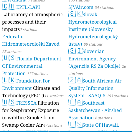
🇨🇭
EPFL-LAPI
SJVAir.com
34 stations
🇸🇰
Laboratory of atmospheric
Slovak
processes and their
Hydrometeorological
impacts
Institute (Slovenský
7 stations
Federalni
Hydrometeorologický
Hidrometeorološki Zavod
ústav)
66 stations
🇸🇮
Slovenian
25 stations
🇺🇸
Florida Department
Environment Agency
Of Environmental
(Agencija RS Za Okolje)
26
Protection
177 stations
stations
🇱🇰
🇿🇦
Foundation For
South African Air
Environment
Climate and
Quality Information
Technology (FECT)
System - SAAQIS
11 stations
193 stations
🇺🇸
🇨🇦
FRESSCA
Filtration
Southeast
for Respiratory Exposure
Saskatchewan - Airshed
to wildfire Smoke from
Association
6 stations
🇺🇸
Swamp Cooler Air
State Of Hawaii,
47 stations