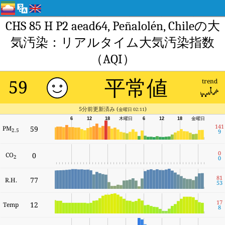
CHS 85 H P2 aead64, Peñalolén, Chileの大
気汚染：リアルタイム大気汚染指数
（AQI）
平常値
59
trend
5分前更新済み (
)
金曜日 02:11
6
12
18
木曜日
6
12
18
金曜日
141
PM
59
2.5
9
0
CO
0
2
0
81
77
R.H.
53
17
12
Temp
8