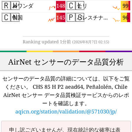
🇷🇼
🇨🇱
148
99
ルワンダ
チリ
🇨🇳
🇵🇸
145
96
中国
パレスチナ自治区
Ranking updated 1分前
(2026年8月7日 02:15)
AirNet センサーのデータ品質分析
センサーのデータ品質の詳細については、以下をご覧
ください。
CHS 85 H P2 aead64, Peñalolén, Chile
AirNet センサー データ品質検証サービスからのレポ
ートを確認します。
aqicn.org/station/validation/@571030/jp/
申し訳ございませんが、現在統計的な確率は表