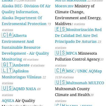
572208 stations
22 stations
Alaska DEC- Division Of Air
Moenv.mv
Ministry of
Quality Information,
Climate Change,
Alaska Department Of
Environment and Energy,
Enviromental Protection
Maldives
73
1 stations
🇪🇸
Monitorización Red
stations
🇨🇦
Alberta
De Calidad Del Aire Del
Environment And
Principado De Asturias
23
Sustainable Resource
stations
🇺🇸
Development - Air Quality
MPCA
Minnesota
Monitoring
Pollution Control Agency
66 stations
33
🇬🇹
Ambente
4 stations
stations
🇱🇹
🇨🇦
Aplinkos
MSC / UNBC AQMap
Monitoringas Vilniaus
22
1110 stations
🇺🇸
Multnomah MULTCO
stations
🇺🇸
AQMD NASA
Multnomah County
69
Climate and Health
stations
20
AQSEA
Air Quality
stations
🇨🇭