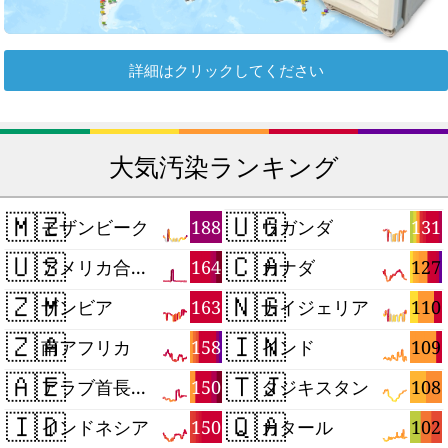
詳細はクリックしてください
大気汚染ランキング
🇲🇿
🇺🇬
188
131
モザンビーク
ウガンダ
🇺🇸
🇨🇦
164
127
アメリカ合衆国
カナダ
🇿🇲
🇳🇬
163
110
ザンビア
ナイジェリア
🇿🇦
🇮🇳
158
109
南アフリカ
インド
🇦🇪
🇹🇯
150
108
アラブ首長国連邦
タジキスタン
🇮🇩
🇶🇦
150
102
インドネシア
カタール