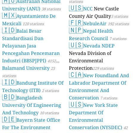
🇦🇺
Australian National
stations
🇺🇸
University (ANU)
NCC
New Castle
38 stations
🇲🇽
Ayuntamiento De
County Air Quality
5 stations
🇫🇷
Mexicali
NebuleAir
120 stations
192 stations
🇮🇩
🇳🇵
Balai Besar
Nepal Health
Standardisasi Dan
Research Council
7 stations
🇺🇸
Pelayanan Jasa
Nevada NDEP
Pencegahan Pencemaran
Nevada Division of
Industri (BBSPJPPI)
Environmental
4152
Balamand University
Protection
stations
25
229 stations
🇨🇦
New Foundland And
stations
🇮🇩
Bandung Institute Of
Labrador Department Of
Technology (ITB)
Environment And
2 stations
🇧🇩
Bangladesh
Conservation
7 stations
🇺🇸
University Of Engineering
New York State
And Technology
Department Of
10 stations
🇩🇪
Bayern State Office
Environmental
For The Environment
Conservation (NYSDEC)
42