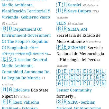
🇹🇭
Medio Ambiente,
Sansiri
58 stations
🇺🇦
Planificación Territorial Y
Save Dnipro
1815
Vivienda · Gobierno Vasco
stations
SEEN
62 stations
16 stations
🇧🇩
🇧🇷
Department Of
SEMA_AM
Environment-Government
Secretaria de Estado de
Of The People's Republic
Meio Ambiente
75 stations
🇵🇪
Of Bangladesh পরিবেশ
SENAMHI
Servicio
অধিদপ্তর-গণপ্রজাতন্ত্রী বাংলাদেশ সরকার
Nacional de Meteorología
🇪🇸
Direccion General
e Hidrología del Perú
17 stations
14
Medio Ambiente,
stations
🇩🇪
🇫🇷
🇪🇸
🇳🇱
Comunidad Autónoma De
🇩🇰
🇧🇪
🇫🇮
🇬🇷
La Región De Murcia
11
🇦🇺
🇮🇹
🇵🇱
🇻🇳
stations
🇳🇬
EdoState
Edo State
Sensor Community
Nigeria
formerly
3 stations
🇪🇪
🇸🇷
Eesti Välisõhu
luftdaten.info
SEPA - Serbian
35809 stations
Kvaliteet - Estonian
National Air Monitoring