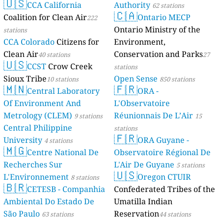
🇺🇸
CCA California
Authority
62 stations
🇨🇦
Coalition for Clean Air
Ontario MECP
222
Ontario Ministry of the
stations
CCA Colorado
Citizens for
Environment,
Clean Air
Conservation and Parks
40 stations
27
🇺🇸
CCST
Crow Creek
stations
Sioux Tribe
Open Sense
10 stations
850 stations
🇲🇳
🇫🇷
Central Laboratory
ORA -
Of Environment And
L'Observatoire
Metrology (CLEM)
Réunionnais De L’Air
9 stations
15
Central Philippine
stations
🇫🇷
University
ORA Guyane -
4 stations
🇲🇬
Centre National De
Observatoire Régional De
Recherches Sur
L'Air De Guyane
5 stations
🇺🇸
L'Environnement
Oregon CTUIR
8 stations
🇧🇷
CETESB - Companhia
Confederated Tribes of the
Ambiental Do Estado De
Umatilla Indian
São Paulo
Reservation
63 stations
44 stations