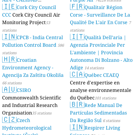
🇮🇪
🇫🇷
AMBIENTAL)
Cork City Council
Qualitair Région
23 stations
CCC
Cork City Council Air
Corse - Surveillance De La
Monitoring Project
Qualité De L'air En Corse
53
7
stations
stations
🇮🇳
🇮🇹
CPCB - India Central
Qualità Dell’aria |
Pollution Control Board
Agenzia Provinciale Per
586
L'ambiente | Provincia
stations
🇭🇷
Croatian
Autonoma Di Bolzano - Alto
Environment Agency -
Adige
14 stations
🇨🇦
Agencija Za Zaštitu Okoliša
Québec CEAEQ
Centre d'expertise en
66 stations
🇦🇺
CSIRO
analyse environnementale
Commonwealth Scientific
du Québec
101 stations
🇧🇷
and Industrial Research
Rede Manual De
Organisation
Partículas Sedimentadas
35 stations
🇨🇿
Czech
Da Região Sul
6 stations
🇮🇳
Hydrometeorological
Respirer Living