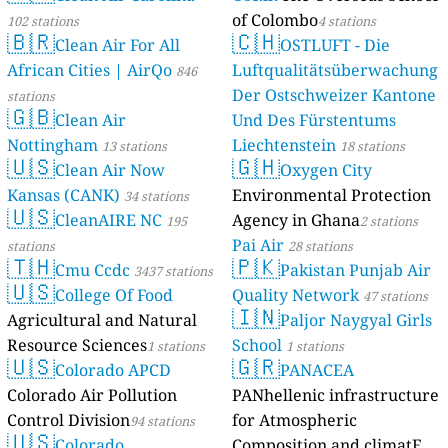
of Colombo
102 stations
4 stations
🇧🇷
🇨🇭
Clean Air For All
OSTLUFT - Die
African Cities | AirQo
Luftqualitätsüberwachung
846
Der Ostschweizer Kantone
stations
🇬🇧
Clean Air
Und Des Fürstentums
Nottingham
Liechtenstein
13 stations
18 stations
🇺🇸
🇬🇭
Clean Air Now
Oxygen City
Kansas (CANK)
Environmental Protection
34 stations
🇺🇸
CleanAIRE NC
Agency in Ghana
195
2 stations
Pai Air
stations
28 stations
🇹🇭
🇵🇰
Cmu Ccdc
Pakistan Punjab Air
3437 stations
🇺🇸
College Of Food
Quality Network
47 stations
🇮🇳
Agricultural and Natural
Paljor Naygyal Girls
Resource Sciences
School
1 stations
1 stations
🇺🇸
🇬🇷
Colorado APCD
PANACEA
Colorado Air Pollution
PANhellenic infrastructure
Control Division
for Atmospheric
94 stations
🇺🇸
Colorado
Composition and climatE