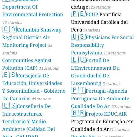
Department Of
chAnge
123 stations
🇵🇪
Environmental Protection
PCUP
Pontificia
Universidad Católica del
46 stations
🇨🇦
Columbia Shuswap
Perú
5 stations
🇺🇸
Regional District Air
Physicians For Social
Monitoring Project
Responsibility
35
Pennsylvania
stations
114 stations
🇱🇺
Communities Against
Portail De
Pollution (CAP)
L'Environnement Du
11 stations
🇪🇸
Consejería De
Grand-duché De
Educación, Universidades
Luxembourg
5 stations
🇵🇹
Y Sostenibilidad - Gobierno
Portugal -Agencia
De Canarias
Portuguesa Do Ambiente -
49 stations
🇪🇸
Conselleria De
Qualidade Do Ar
70 stations
🇧🇷
Infraestructuras,
Projeto EDUC.AIR
Territorio Y Medio
Programa de Educação em
Ambiente (Calidad Del
Qualidade do Ar
31 stations
Aire - CALIDAD
Purple Air
74226 stations