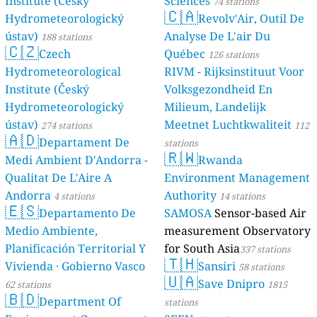
Institute (Český
Sciences
74 stations
🇨🇦
Hydrometeorologický
Revolv'Air, Outil De
ústav)
Analyse De L'air Du
188 stations
🇨🇿
Czech
Québec
126 stations
Hydrometeorological
RIVM - Rijksinstituut Voor
Institute (Český
Volksgezondheid En
Hydrometeorologický
Milieum, Landelijk
ústav)
Meetnet Luchtkwaliteit
274 stations
112
🇦🇩
Departament De
stations
🇷🇼
Medi Ambient D'Andorra -
Rwanda
Qualitat De L'Aire A
Environment Management
Andorra
Authority
4 stations
14 stations
🇪🇸
Departamento De
SAMOSA
Sensor-based Air
Medio Ambiente,
measurement Observatory
Planificación Territorial Y
for South Asia
337 stations
🇹🇭
Vivienda · Gobierno Vasco
Sansiri
58 stations
🇺🇦
Save Dnipro
62 stations
1815
🇧🇩
Department Of
stations