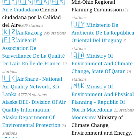
🇵🇪
🇺🇸
🇲🇽
🇦🇷
Mid-Ohio Regional
Aire Ciudadano
Ciencia
Planning Commission
151
ciudadana por la Calidad
stations
🇺🇾
del Aire
Ministerio De
806 stations
🇰🇿
AirKaz.org
Ambiente De La República
249 stations
🇫🇷
AirParif -
Oriental Del Uruguay
6
Association De
stations
🇶🇦
Surveillance De La Qualité
Ministry Of
De L'air En Île-de-France
Environment And Climate
39
Change, State Of Qatar
stations
16
🇱🇰
AirShare - National
stations
🇲🇰
Air Quality Network, Sri
Ministry Of
Lanka
Environment And Physical
575719 stations
Alaska DEC- Division Of Air
Planning – Republic Of
Quality Information,
North Macedonia
22 stations
Alaska Department Of
Moenv.mv
Ministry of
Enviromental Protection
Climate Change,
73
Environment and Energy,
stations