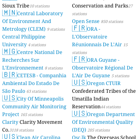
Sioux Tribe
Conservation and Parks
10 stations
27
🇲🇳
Central Laboratory
stations
Of Environment And
Open Sense
850 stations
🇫🇷
Metrology (CLEM)
ORA -
9 stations
Central Philippine
L'Observatoire
University
Réunionnais De L’Air
4 stations
15
🇲🇬
Centre National De
stations
🇫🇷
Recherches Sur
ORA Guyane -
L'Environnement
Observatoire Régional De
8 stations
🇧🇷
CETESB - Companhia
L'Air De Guyane
5 stations
🇺🇸
Ambiental Do Estado De
Oregon CTUIR
São Paulo
Confederated Tribes of the
63 stations
🇺🇸
City Of Minneapolis
Umatilla Indian
Community Air Monitoring
Reservation
44 stations
🇺🇸
Project
Oregon Department
165 stations
Clarity
Clarity Movement
Of Environmental Quality
Co.
(DEQ)
3118 stations
205 stations
🇺🇸
Clean Air Carolina
Osc.lk
The Overseas School