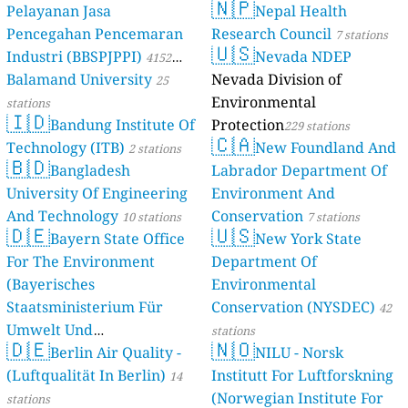
🇳🇵
Pelayanan Jasa
Nepal Health
Pencegahan Pencemaran
Research Council
7 stations
🇺🇸
Industri (BBSPJPPI)
Nevada NDEP
4152
Balamand University
Nevada Division of
stations
25
Environmental
stations
🇮🇩
Bandung Institute Of
Protection
229 stations
🇨🇦
Technology (ITB)
New Foundland And
2 stations
🇧🇩
Bangladesh
Labrador Department Of
University Of Engineering
Environment And
And Technology
Conservation
10 stations
7 stations
🇩🇪
🇺🇸
Bayern State Office
New York State
For The Environment
Department Of
(Bayerisches
Environmental
Staatsministerium Für
Conservation (NYSDEC)
42
Umwelt Und
stations
🇩🇪
🇳🇴
Berlin Air Quality -
Verbraucherschutz) - LfU
NILU - Norsk
(Luftqualität In Berlin)
Institutt For Luftforskning
46 stations
14
(Norwegian Institute For
stations