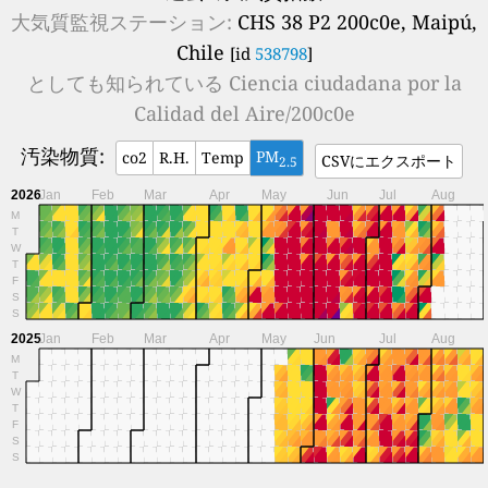
大気質監視ステーション:
CHS 38 P2 200c0e, Maipú,
Chile
[id
538798
]
としても知られている
Ciencia ciudadana por la
Calidad del Aire/200c0e
汚染物質:
PM
co2
R.H.
Temp
CSVにエクスポート
2.5
2026
Jan
Feb
Mar
Apr
May
Jun
Jul
Aug
M
T
W
T
F
S
S
2025
Jan
Feb
Mar
Apr
May
Jun
Jul
Aug
M
T
W
T
F
S
S