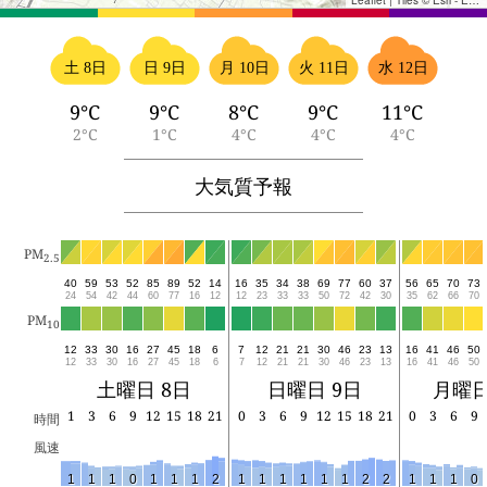
Leaflet
|
Tiles © Esri - Esri, DeLorme, NAVTEQ, TomTom, Intermap, iPC, USGS, FAO, NPS, NRCAN, GeoBase, Kadaster NL, Ordnance Survey, Esri Japan, METI, Esri China (Hong Kong), and the GIS User Community
土 8日
日 9日
月 10日
火 11日
水 12日
9°C
9°C
8°C
9°C
11°C
2°C
1°C
4°C
4°C
4°C
大気質予報
PM
2.5
40
59
53
52
85
89
52
14
16
35
34
38
69
77
60
37
56
65
70
73
24
54
42
44
60
77
16
12
12
23
33
33
50
72
42
30
35
62
66
70
PM
10
12
33
30
16
27
45
18
6
7
12
21
21
30
46
23
13
16
41
46
50
12
33
30
16
27
45
18
6
7
12
21
21
30
46
23
13
16
41
46
50
土曜日 8日
日曜日 9日
月曜日
1
3
6
9
12
15
18
21
0
3
6
9
12
15
18
21
0
3
6
9
時間
風速
1
1
1
0
1
1
1
2
1
1
1
1
1
1
2
2
1
1
1
0