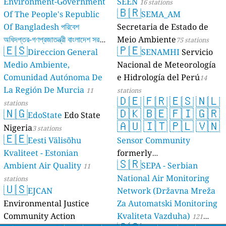
Environment-Government
SEEN
16 stations
🇧🇷
Of The People's Republic
SEMA_AM
Of Bangladesh পরিবেশ
Secretaria de Estado de
অধিদপ্তর-গণপ্রজাতন্ত্রী বাংলাদেশ সরকার
Meio Ambiente
75 stations
🇪🇸
🇵🇪
Direccion General
SENAMHI
Servicio
17 stations
Medio Ambiente,
Nacional de Meteorología
Comunidad Autónoma De
e Hidrología del Perú
14
La Región De Murcia
11
stations
🇩🇪
🇫🇷
🇪🇸
🇳🇱
stations
🇳🇬
🇩🇰
🇧🇪
🇫🇮
🇬🇷
EdoState
Edo State
🇦🇺
🇮🇹
🇵🇱
🇻🇳
Nigeria
3 stations
🇪🇪
Eesti Välisõhu
Sensor Community
Kvaliteet - Estonian
formerly
🇸🇷
Ambient Air Quality
luftdaten.info
SEPA - Serbian
11
35815 stations
National Air Monitoring
stations
🇺🇸
EJCAN
Network (Državna Mreža
Environmental Justice
Za Automatski Monitoring
Community Action
Kvaliteta Vazduha)
121