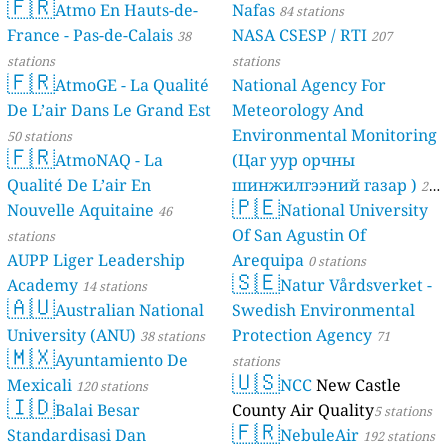
🇫🇷
Atmo En Hauts-de-
Nafas
84 stations
France - Pas-de-Calais
NASA CSESP / RTI
38
207
stations
stations
🇫🇷
AtmoGE - La Qualité
National Agency For
De L’air Dans Le Grand Est
Meteorology And
Environmental Monitoring
50 stations
🇫🇷
AtmoNAQ - La
(Цаг уур орчны
Qualité De L’air En
шинжилгээний газар )
21
🇵🇪
Nouvelle Aquitaine
National University
46
stations
Of San Agustin Of
stations
AUPP Liger Leadership
Arequipa
0 stations
🇸🇪
Academy
Natur Vårdsverket -
14 stations
🇦🇺
Australian National
Swedish Environmental
University (ANU)
Protection Agency
38 stations
71
🇲🇽
Ayuntamiento De
stations
🇺🇸
Mexicali
NCC
New Castle
120 stations
🇮🇩
Balai Besar
County Air Quality
5 stations
🇫🇷
Standardisasi Dan
NebuleAir
192 stations