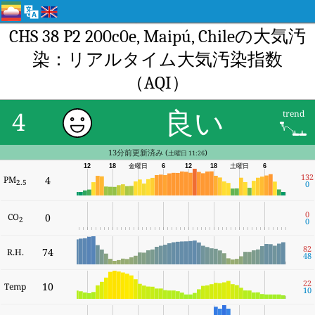
CHS 38 P2 200c0e, Maipú, Chileの大気汚
染：リアルタイム大気汚染指数
（AQI）
良い
4
trend
13分前更新済み (
)
土曜日 11:26
12
18
金曜日
6
12
18
土曜日
6
132
PM
4
2.5
0
0
CO
0
2
0
82
74
R.H.
48
22
10
Temp
10