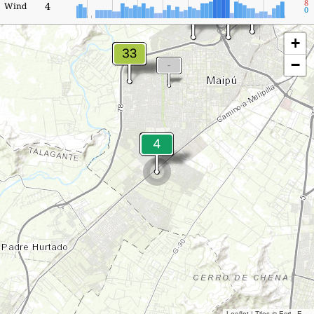
8
4
Wind
0
+
−