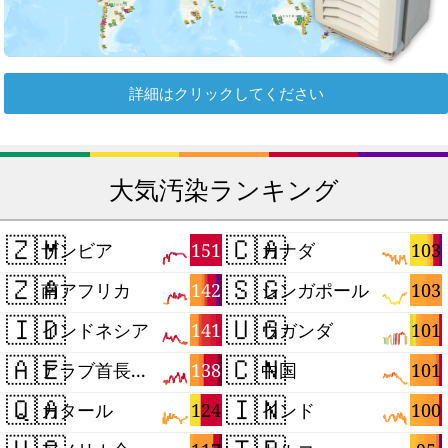
詳細はクリックしてください
大気汚染ランキング
🇿🇲
🇨🇦
151
103
ザンビア
カナダ
🇿🇦
🇸🇬
142
103
南アフリカ
シンガポール
🇮🇩
🇺🇬
141
101
インドネシア
ウガンダ
🇦🇪
🇨🇳
138
101
アラブ首長国連邦
中国
🇶🇦
🇮🇳
124
100
カタール
インド