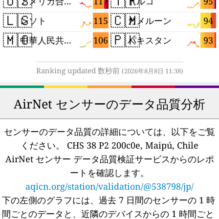
🇺🇸
🇹🇷
117
95
アメリカ合衆国
トルコ
🇱🇸
🇨🇲
115
94
レソト
カメルーン
🇲🇴
🇵🇰
106
93
中華人民共和国マカオ特別行政区
パキスタン
Ranking updated 数秒前
(2026年8月8日 11:38)
AirNet センサーのデータ品質分析
センサーのデータ品質の詳細については、以下をご覧
ください。
CHS 38 P2 200c0e, Maipú, Chile
AirNet センサー データ品質検証サービスからのレポ
ートを確認します。
aqicn.org/station/validation/@538798/jp/
下の左側のグラフには、過去 7 日間のセンサーの 1 時
間ごとのデータと、近隣のデバイスからの 1 時間ごと