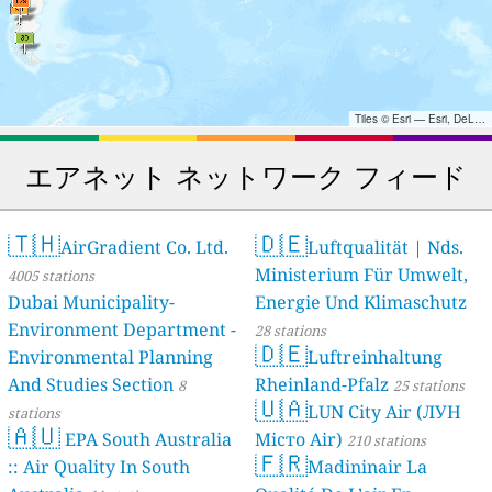
Tiles © Esri — Esri, DeLorme, NAVTEQ, TomTom, Intermap, iPC, USGS, FAO, NPS, NRCAN, GeoBase, Kadaster NL, Ordnance Survey, Esri Japan, METI, Esri China (Hong Kong), and the GIS User Community
エアネット ネットワーク フィード
🇹🇭
🇩🇪
AirGradient Co. Ltd.
Luftqualität | Nds.
Ministerium Für Umwelt,
4005 stations
Dubai Municipality-
Energie Und Klimaschutz
Environment Department -
28 stations
🇩🇪
Environmental Planning
Luftreinhaltung
And Studies Section
Rheinland-Pfalz
8
25 stations
🇺🇦
LUN City Air (ЛУН
stations
🇦🇺
EPA South Australia
Місто Air)
210 stations
🇫🇷
:: Air Quality In South
Madininair La