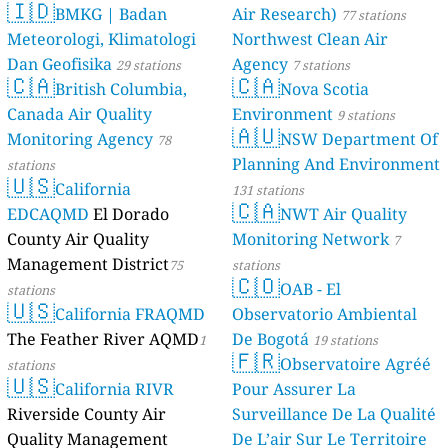
🇮🇩
BMKG | Badan
Air Research)
77 stations
Meteorologi, Klimatologi
Northwest Clean Air
Dan Geofisika
Agency
29 stations
7 stations
🇨🇦
🇨🇦
British Columbia,
Nova Scotia
Canada Air Quality
Environment
9 stations
🇦🇺
Monitoring Agency
NSW Department Of
78
Planning And Environment
stations
🇺🇸
California
131 stations
🇨🇦
EDCAQMD
El Dorado
NWT Air Quality
County Air Quality
Monitoring Network
7
Management District
75
stations
🇨🇴
OAB - El
stations
🇺🇸
California FRAQMD
Observatorio Ambiental
The Feather River AQMD
De Bogotá
1
19 stations
🇫🇷
Observatoire Agréé
stations
🇺🇸
California RIVR
Pour Assurer La
Riverside County Air
Surveillance De La Qualité
Quality Management
De L’air Sur Le Territoire