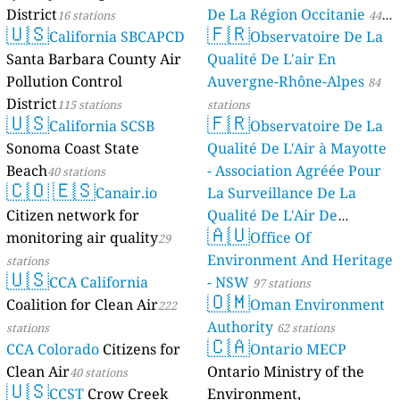
District
De La Région Occitanie
16 stations
44
🇺🇸
🇫🇷
California SBCAPCD
Observatoire De La
stations
Santa Barbara County Air
Qualité De L'air En
Pollution Control
Auvergne-Rhône-Alpes
84
District
115 stations
stations
🇺🇸
🇫🇷
California SCSB
Observatoire De La
Sonoma Coast State
Qualité De L'Air à Mayotte
Beach
- Association Agréée Pour
40 stations
🇨🇴
🇪🇸
Canair.io
La Surveillance De La
Citizen network for
Qualité De L'Air De
🇦🇺
monitoring air quality
Mayotte
Office Of
29
4 stations
Environment And Heritage
stations
🇺🇸
CCA California
- NSW
97 stations
🇴🇲
Coalition for Clean Air
Oman Environment
222
Authority
stations
62 stations
🇨🇦
CCA Colorado
Citizens for
Ontario MECP
Clean Air
Ontario Ministry of the
40 stations
🇺🇸
CCST
Crow Creek
Environment,