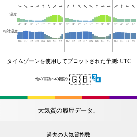
温度
4°
3°
3°
2°
3°
7°
9°
8°
5°
3°
2°
2°
2°
7°
9°
8°
5°
4°
4°
4°
相対湿度
84
90
85
85
84
68
58
66
82
85
85
87
85
66
63
69
83
83
81
79
タイムゾーンを使用してプロットされた予測: UTC
🇬🇧
他の言語への翻訳:
大気質の履歴データ。
過去の大気質指数