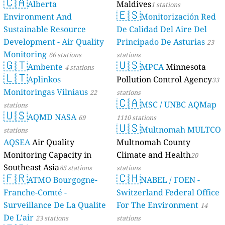
🇨🇦
Alberta
Maldives
1 stations
🇪🇸
Environment And
Monitorización Red
Sustainable Resource
De Calidad Del Aire Del
Development - Air Quality
Principado De Asturias
23
Monitoring
66 stations
stations
🇬🇹
🇺🇸
Ambente
MPCA
Minnesota
4 stations
🇱🇹
Aplinkos
Pollution Control Agency
33
Monitoringas Vilniaus
22
stations
🇨🇦
MSC / UNBC AQMap
stations
🇺🇸
AQMD NASA
69
1110 stations
🇺🇸
Multnomah MULTCO
stations
AQSEA
Air Quality
Multnomah County
Monitoring Capacity in
Climate and Health
20
Southeast Asia
85 stations
stations
🇫🇷
🇨🇭
ATMO Bourgogne-
NABEL / FOEN -
Franche-Comté -
Switzerland Federal Office
Surveillance De La Qualite
For The Environment
14
De L’air
23 stations
stations