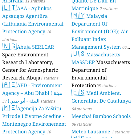
Australia
Qualité De L’air En
11 stations
🇱🇹
AAA - Aplinkos
Martinique
7 stations
🇲🇾
Apsaugos Agentūra
Malaysia
(Lithuania Environmental
Department Of
Protection Agency
Environment (DOE); Air
16
Polluant Index
stations
🇳🇬
Abuja SERLCAR
Management System
66
🇺🇸
Space Environment
Massachusetts
stations
Research Laboratory,
MASSDEP
Massachusetts
Center for Atmospheric
Department of
Research, Abuja
Environmental
1 stations
🇦🇪
AED - Environment
Protection
98 stations
🇪🇸
Agency – Abu Dhabi ( هيئة
Medi Ambient.
البيئة - أبو ظبي)
Generalitat De Catalunya
57 stations
🇲🇪
Agencija Za Zaštitu
64 stations
Prirode I životne Sredine -
Meechai Bamboo Schools
Montenegro Environement
36 stations
Protection Agency
Meteo Lausanne
10
1 stations