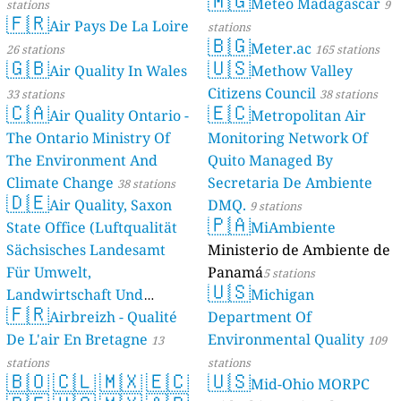
🇲🇬
Meteo Madagascar
stations
9
🇫🇷
Air Pays De La Loire
stations
🇧🇬
Meter.ac
26 stations
165 stations
🇬🇧
🇺🇸
Air Quality In Wales
Methow Valley
Citizens Council
33 stations
38 stations
🇨🇦
🇪🇨
Air Quality Ontario -
Metropolitan Air
The Ontario Ministry Of
Monitoring Network Of
The Environment And
Quito Managed By
Climate Change
Secretaria De Ambiente
38 stations
🇩🇪
Air Quality, Saxon
DMQ.
9 stations
🇵🇦
State Office (Luftqualität
MiAmbiente
Sächsisches Landesamt
Ministerio de Ambiente de
Für Umwelt,
Panamá
5 stations
🇺🇸
Landwirtschaft Und
Michigan
🇫🇷
Geologie)
Airbreizh - Qualité
Department Of
50 stations
De L'air En Bretagne
Environmental Quality
13
109
stations
stations
🇧🇴
🇨🇱
🇲🇽
🇪🇨
🇺🇸
Mid-Ohio MORPC