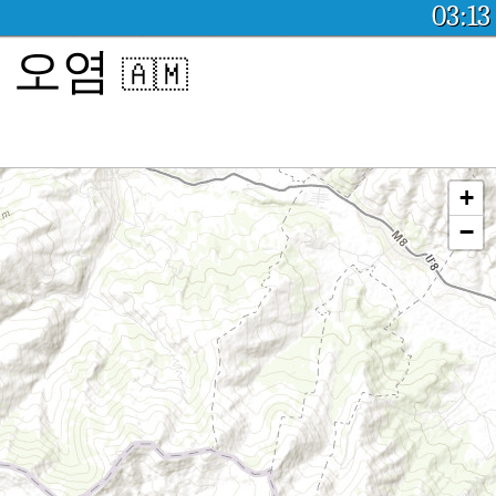
03:13
대기 오염
🇦🇲
+
−