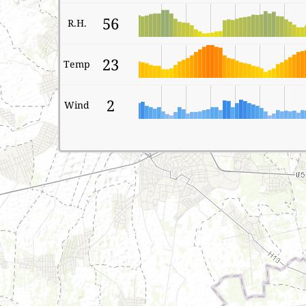
56
R.H.
23
Temp
2
Wind