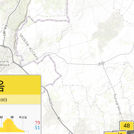
음
)
00
12
18
목요일
79
51