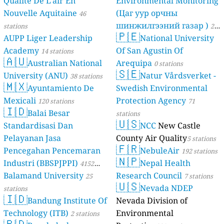
Qualité De L’air En
Environmental Monitoring
Nouvelle Aquitaine
(Цаг уур орчны
46
шинжилгээний газар )
stations
21
🇵🇪
AUPP Liger Leadership
National University
stations
Academy
Of San Agustin Of
14 stations
🇦🇺
Australian National
Arequipa
0 stations
🇸🇪
University (ANU)
Natur Vårdsverket -
38 stations
🇲🇽
Ayuntamiento De
Swedish Environmental
Mexicali
Protection Agency
120 stations
71
🇮🇩
Balai Besar
stations
🇺🇸
Standardisasi Dan
NCC
New Castle
Pelayanan Jasa
County Air Quality
5 stations
🇫🇷
Pencegahan Pencemaran
NebuleAir
192 stations
🇳🇵
Industri (BBSPJPPI)
Nepal Health
4152
Balamand University
Research Council
stations
25
7 stations
🇺🇸
Nevada NDEP
stations
🇮🇩
Bandung Institute Of
Nevada Division of
Technology (ITB)
Environmental
2 stations
🇧🇩