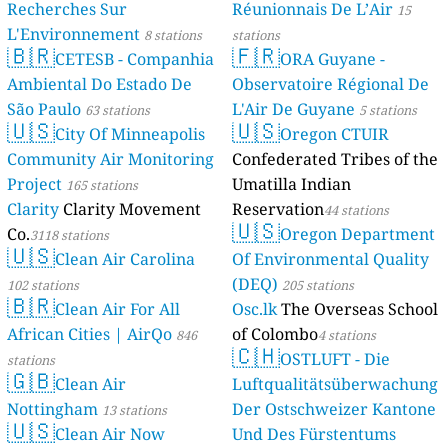
Recherches Sur
Réunionnais De L’Air
15
L'Environnement
8 stations
stations
🇧🇷
🇫🇷
CETESB - Companhia
ORA Guyane -
Ambiental Do Estado De
Observatoire Régional De
São Paulo
L'Air De Guyane
63 stations
5 stations
🇺🇸
🇺🇸
City Of Minneapolis
Oregon CTUIR
Community Air Monitoring
Confederated Tribes of the
Project
Umatilla Indian
165 stations
Clarity
Clarity Movement
Reservation
44 stations
🇺🇸
Co.
Oregon Department
3118 stations
🇺🇸
Clean Air Carolina
Of Environmental Quality
(DEQ)
102 stations
205 stations
🇧🇷
Clean Air For All
Osc.lk
The Overseas School
African Cities | AirQo
of Colombo
846
4 stations
🇨🇭
OSTLUFT - Die
stations
🇬🇧
Clean Air
Luftqualitätsüberwachung
Nottingham
Der Ostschweizer Kantone
13 stations
🇺🇸
Clean Air Now
Und Des Fürstentums