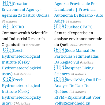
🇭🇷
Croatian
Agenzia Provinciale Per
Environment Agency -
L'ambiente | Provincia
Agencija Za Zaštitu Okoliša
Autonoma Di Bolzano - Alto
Adige
66 stations
14 stations
🇦🇺
🇨🇦
CSIRO
Québec CEAEQ
Commonwealth Scientific
Centre d'expertise en
and Industrial Research
analyse environnementale
Organisation
du Québec
35 stations
101 stations
🇨🇿
🇧🇷
Czech
Rede Manual De
Hydrometeorological
Partículas Sedimentadas
Institute (Český
Da Região Sul
6 stations
🇮🇳
Hydrometeorologický
Respirer Living
ústav)
Sciences
188 stations
74 stations
🇨🇿
🇨🇦
Czech
Revolv'Air, Outil De
Hydrometeorological
Analyse De L'air Du
Institute (Český
Québec
126 stations
Hydrometeorologický
RIVM - Rijksinstituut Voor
ústav)
Volksgezondheid En
274 stations