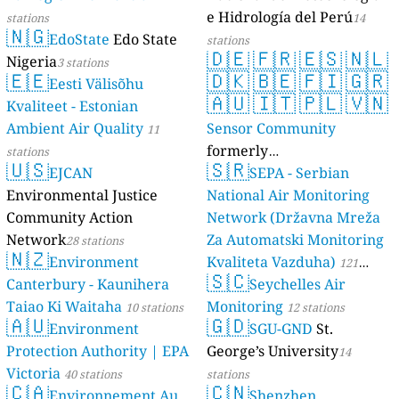
e Hidrología del Perú
stations
14
🇳🇬
EdoState
Edo State
stations
🇩🇪
🇫🇷
🇪🇸
🇳🇱
Nigeria
3 stations
🇪🇪
🇩🇰
🇧🇪
🇫🇮
🇬🇷
Eesti Välisõhu
🇦🇺
🇮🇹
🇵🇱
🇻🇳
Kvaliteet - Estonian
Ambient Air Quality
Sensor Community
11
formerly
stations
🇺🇸
🇸🇷
EJCAN
luftdaten.info
SEPA - Serbian
35819 stations
Environmental Justice
National Air Monitoring
Community Action
Network (Državna Mreža
Network
Za Automatski Monitoring
28 stations
🇳🇿
Environment
Kvaliteta Vazduha)
121
🇸🇨
Canterbury - Kaunihera
Seychelles Air
stations
Taiao Ki Waitaha
Monitoring
10 stations
12 stations
🇦🇺
🇬🇩
Environment
SGU-GND
St.
Protection Authority | EPA
George’s University
14
Victoria
40 stations
stations
🇨🇦
🇨🇳
Environnement Au
Shenzhen