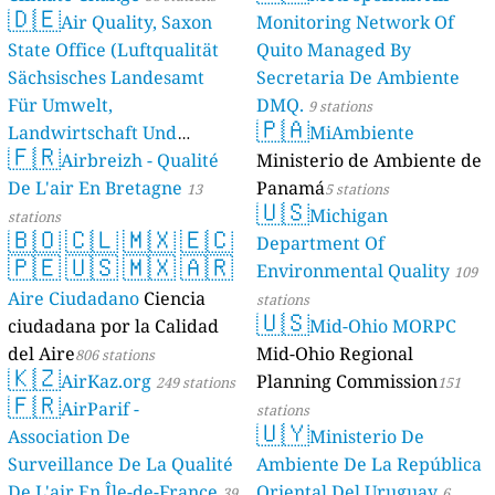
🇩🇪
Air Quality, Saxon
Monitoring Network Of
State Office (Luftqualität
Quito Managed By
Sächsisches Landesamt
Secretaria De Ambiente
Für Umwelt,
DMQ.
9 stations
🇵🇦
Landwirtschaft Und
MiAmbiente
🇫🇷
Geologie)
Airbreizh - Qualité
Ministerio de Ambiente de
50 stations
De L'air En Bretagne
Panamá
13
5 stations
🇺🇸
Michigan
stations
🇧🇴
🇨🇱
🇲🇽
🇪🇨
Department Of
🇵🇪
🇺🇸
🇲🇽
🇦🇷
Environmental Quality
109
Aire Ciudadano
Ciencia
stations
🇺🇸
ciudadana por la Calidad
Mid-Ohio MORPC
del Aire
Mid-Ohio Regional
806 stations
🇰🇿
AirKaz.org
Planning Commission
249 stations
151
🇫🇷
AirParif -
stations
🇺🇾
Association De
Ministerio De
Surveillance De La Qualité
Ambiente De La República
De L'air En Île-de-France
Oriental Del Uruguay
39
6