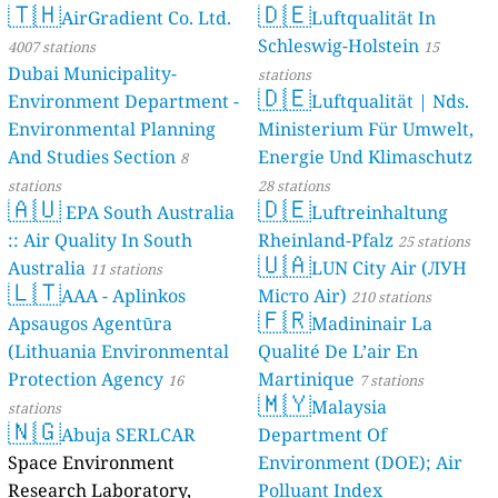
🇹🇭
🇩🇪
AirGradient Co. Ltd.
Luftqualität In
Schleswig-Holstein
4007 stations
15
Dubai Municipality-
stations
🇩🇪
Environment Department -
Luftqualität | Nds.
Environmental Planning
Ministerium Für Umwelt,
And Studies Section
Energie Und Klimaschutz
8
stations
28 stations
🇦🇺
🇩🇪
EPA South Australia
Luftreinhaltung
:: Air Quality In South
Rheinland-Pfalz
25 stations
🇺🇦
Australia
LUN City Air (ЛУН
11 stations
🇱🇹
AAA - Aplinkos
Місто Air)
210 stations
🇫🇷
Apsaugos Agentūra
Madininair La
(Lithuania Environmental
Qualité De L’air En
Protection Agency
Martinique
16
7 stations
🇲🇾
Malaysia
stations
🇳🇬
Abuja SERLCAR
Department Of
Space Environment
Environment (DOE); Air
Research Laboratory,
Polluant Index