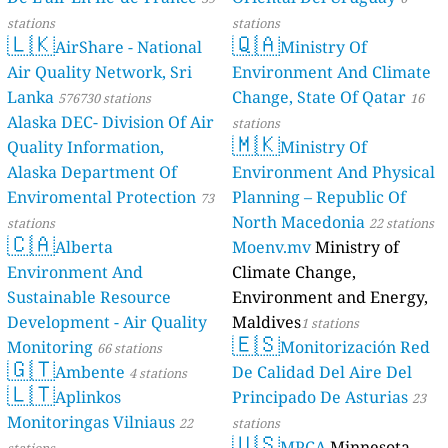
stations
stations
🇱🇰
🇶🇦
AirShare - National
Ministry Of
Air Quality Network, Sri
Environment And Climate
Lanka
Change, State Of Qatar
576730 stations
16
Alaska DEC- Division Of Air
stations
🇲🇰
Quality Information,
Ministry Of
Alaska Department Of
Environment And Physical
Enviromental Protection
Planning – Republic Of
73
North Macedonia
stations
22 stations
🇨🇦
Alberta
Moenv.mv
Ministry of
Environment And
Climate Change,
Sustainable Resource
Environment and Energy,
Development - Air Quality
Maldives
1 stations
🇪🇸
Monitoring
Monitorización Red
66 stations
🇬🇹
Ambente
De Calidad Del Aire Del
4 stations
🇱🇹
Aplinkos
Principado De Asturias
23
Monitoringas Vilniaus
22
stations
🇺🇸
MPCA
Minnesota