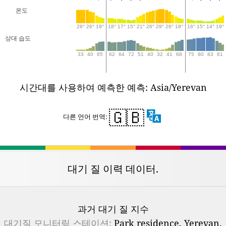
온도
28°
26°
19°
18°
17°
15°
21°
26°
29°
26°
18°
16°
15°
14°
19°
상대 습도
33
40
65
62
64
72
51
40
32
41
68
75
80
83
61
시간대를 사용하여 예측한 예측: Asia/Yerevan
🇬🇧
다른 언어 번역:
대기 질 이력 데이터.
과거 대기 질 지수
대기질 모니터링 스테이션:
Park residence, Yerevan,