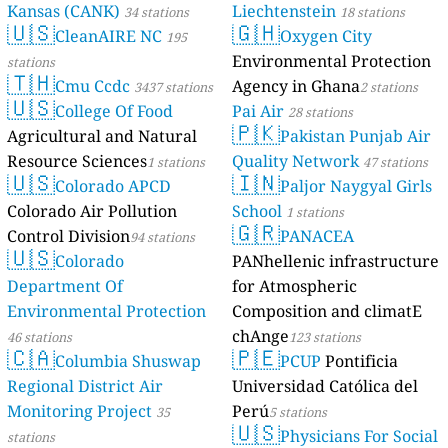
Kansas (CANK)
Liechtenstein
34 stations
18 stations
🇺🇸
🇬🇭
CleanAIRE NC
Oxygen City
195
Environmental Protection
stations
🇹🇭
Cmu Ccdc
Agency in Ghana
3437 stations
2 stations
🇺🇸
College Of Food
Pai Air
28 stations
🇵🇰
Agricultural and Natural
Pakistan Punjab Air
Resource Sciences
Quality Network
1 stations
47 stations
🇺🇸
🇮🇳
Colorado APCD
Paljor Naygyal Girls
Colorado Air Pollution
School
1 stations
🇬🇷
Control Division
PANACEA
94 stations
🇺🇸
Colorado
PANhellenic infrastructure
Department Of
for Atmospheric
Environmental Protection
Composition and climatE
chAnge
46 stations
123 stations
🇨🇦
🇵🇪
Columbia Shuswap
PCUP
Pontificia
Regional District Air
Universidad Católica del
Monitoring Project
Perú
35
5 stations
🇺🇸
Physicians For Social
stations