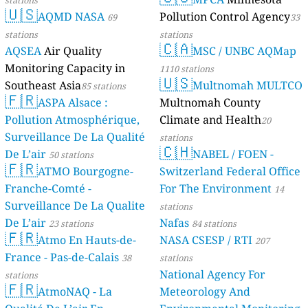
stations
🇺🇸
AQMD NASA
Pollution Control Agency
69
33
stations
stations
🇨🇦
AQSEA
Air Quality
MSC / UNBC AQMap
Monitoring Capacity in
1110 stations
🇺🇸
Southeast Asia
Multnomah MULTCO
85 stations
🇫🇷
ASPA Alsace :
Multnomah County
Pollution Atmosphérique,
Climate and Health
20
Surveillance De La Qualité
stations
🇨🇭
De L’air
NABEL / FOEN -
50 stations
🇫🇷
ATMO Bourgogne-
Switzerland Federal Office
Franche-Comté -
For The Environment
14
Surveillance De La Qualite
stations
De L’air
Nafas
23 stations
84 stations
🇫🇷
Atmo En Hauts-de-
NASA CSESP / RTI
207
France - Pas-de-Calais
38
stations
National Agency For
stations
🇫🇷
AtmoNAQ - La
Meteorology And