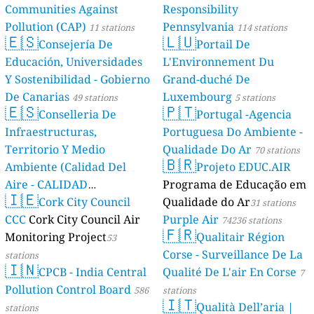
Communities Against
Responsibility
Pollution (CAP)
Pennsylvania
11 stations
114 stations
🇪🇸
🇱🇺
Consejería De
Portail De
Educación, Universidades
L'Environnement Du
Y Sostenibilidad - Gobierno
Grand-duché De
De Canarias
Luxembourg
49 stations
5 stations
🇪🇸
🇵🇹
Conselleria De
Portugal -Agencia
Infraestructuras,
Portuguesa Do Ambiente -
Territorio Y Medio
Qualidade Do Ar
70 stations
🇧🇷
Ambiente (Calidad Del
Projeto EDUC.AIR
Aire - CALIDAD
Programa de Educação em
🇮🇪
AMBIENTAL)
Cork City Council
Qualidade do Ar
23 stations
31 stations
CCC
Cork City Council Air
Purple Air
74236 stations
🇫🇷
Monitoring Project
Qualitair Région
53
Corse - Surveillance De La
stations
🇮🇳
CPCB - India Central
Qualité De L'air En Corse
7
Pollution Control Board
586
stations
🇮🇹
Qualità Dell’aria |
stations