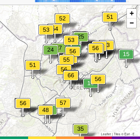
+
−
Leaflet
|
Tiles © Esri - Esri, DeLorme, NAVTEQ, TomTom, Intermap, iPC, USGS, FAO, NPS, NRCAN, GeoBase, Kadaster NL, Ordnance Survey, Esri Japan, METI, Esri China (Hong Kong), and the GIS User Community