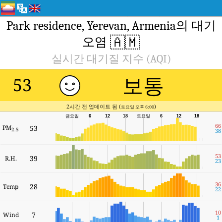
Park residence, Yerevan, Armenia의 대기
🇦🇲
오염
실시간 대기질 지수 (AQI)
보통
53
2시간 전 업데이트 됨 (
)
토요일 오후 6:00
금요일
6
12
18
토요일
6
12
18
66
PM
53
2.5
38
53
39
R.H.
23
36
28
Temp
22
10
7
Wind
1