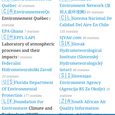
Québec
Environment Network (深
42 stations
🇨🇦
EnvironnementQc
圳人居环境网)
81 stations
🇨🇱
Environnement Québec
Sistema Nacional De
4
Calidad Del Aire En Chile
stations
EPA Ghana
7 stations
135 stations
🇨🇭
EPFL-LAPI
SJVAir.com
39 stations
🇸🇰
Laboratory of atmospheric
Slovak
processes and their
Hydrometeorological
impacts
Institute (Slovenský
7 stations
Federalni
Hydrometeorologický
Hidrometeorološki Zavod
ústav)
66 stations
🇸🇮
Slovenian
25 stations
🇺🇸
Florida Department
Environment Agency
Of Environmental
(Agencija RS Za Okolje)
26
Protection
177 stations
stations
🇱🇰
🇿🇦
Foundation For
South African Air
Environment
Climate and
Quality Information
Technology (FECT)
System - SAAQIS
11 stations
193 stations