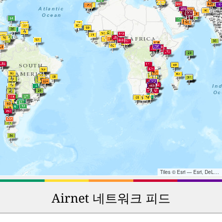
Tiles © Esri — Esri, DeLorme, NAVTEQ, TomTom, Intermap, iPC, USGS, FAO, NPS, NRCAN, GeoBase, Kadaster NL, Ordnance Survey, Esri Japan, METI, Esri China (Hong Kong), and the GIS User Community
Airnet 네트워크 피드