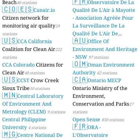
🇫🇷
Beach
Observatoire De La
40 stations
🇨🇴
🇪🇸
Canair.io
Qualité De L'Air à Mayotte
Citizen network for
- Association Agréée Pour
monitoring air quality
La Surveillance De La
29
Qualité De L'Air De
stations
🇺🇸
🇦🇺
CCA California
Mayotte
Office Of
4 stations
Coalition for Clean Air
Environment And Heritage
222
- NSW
stations
97 stations
🇴🇲
CCA Colorado
Citizens for
Oman Environment
Clean Air
Authority
40 stations
62 stations
🇺🇸
🇨🇦
CCST
Crow Creek
Ontario MECP
Sioux Tribe
Ontario Ministry of the
10 stations
🇲🇳
Central Laboratory
Environment,
Of Environment And
Conservation and Parks
27
Metrology (CLEM)
9 stations
stations
Central Philippine
Open Sense
850 stations
🇫🇷
University
ORA -
4 stations
🇲🇬
Centre National De
L'Observatoire