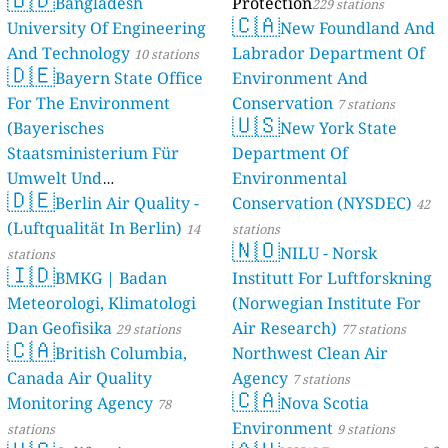
Bangladesh
Protection
229 stations
🇨🇦
University Of Engineering
New Foundland And
And Technology
Labrador Department Of
10 stations
🇩🇪
Bayern State Office
Environment And
For The Environment
Conservation
7 stations
🇺🇸
(Bayerisches
New York State
Staatsministerium Für
Department Of
Umwelt Und
Environmental
🇩🇪
Berlin Air Quality -
Verbraucherschutz) - LfU
Conservation (NYSDEC)
42
(Luftqualität In Berlin)
46 stations
14
stations
🇳🇴
NILU - Norsk
stations
🇮🇩
BMKG | Badan
Institutt For Luftforskning
Meteorologi, Klimatologi
(Norwegian Institute For
Dan Geofisika
Air Research)
29 stations
77 stations
🇨🇦
British Columbia,
Northwest Clean Air
Canada Air Quality
Agency
7 stations
🇨🇦
Monitoring Agency
Nova Scotia
78
Environment
stations
9 stations