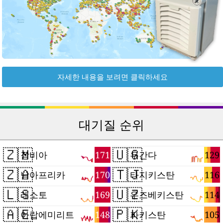
자세한 내용을 보려면 클릭하세요
대기질 순위
🇿🇲
🇺🇬
171
129
잠비아
우간다
🇿🇦
🇹🇯
170
116
남아프리카
타지키스탄
🇱🇸
🇺🇿
169
114
레소토
우즈베키스탄
🇦🇪
🇵🇰
148
105
아랍에미리트
파키스탄