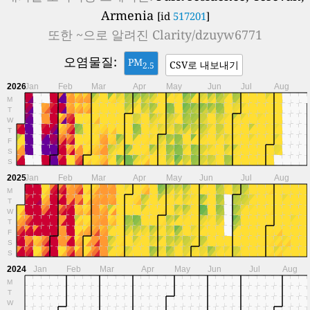
Armenia
[id
517201
]
또한 ~으로 알려진
Clarity/dzuyw6771
오염물질:
PM
CSV로 내보내기
2.5
2026
Jan
Feb
Mar
Apr
May
Jun
Jul
Aug
M
T
W
T
F
S
S
2025
Jan
Feb
Mar
Apr
May
Jun
Jul
Aug
M
T
W
T
F
S
S
2024
Jan
Feb
Mar
Apr
May
Jun
Jul
Aug
M
T
W