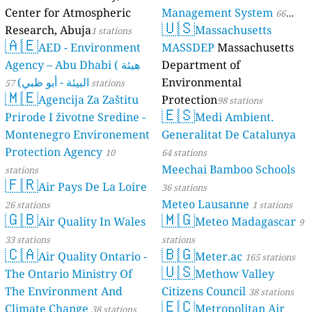
Center for Atmospheric
Management System
66
🇺🇸
Research, Abuja
Massachusetts
1 stations
stations
🇦🇪
AED - Environment
MASSDEP
Massachusetts
Agency – Abu Dhabi ( هيئة
Department of
البيئة - أبو ظبي)
Environmental
57 stations
🇲🇪
Agencija Za Zaštitu
Protection
98 stations
🇪🇸
Prirode I životne Sredine -
Medi Ambient.
Montenegro Environement
Generalitat De Catalunya
Protection Agency
10
64 stations
Meechai Bamboo Schools
stations
🇫🇷
Air Pays De La Loire
36 stations
Meteo Lausanne
26 stations
1 stations
🇬🇧
🇲🇬
Air Quality In Wales
Meteo Madagascar
9
33 stations
stations
🇨🇦
🇧🇬
Air Quality Ontario -
Meter.ac
165 stations
🇺🇸
The Ontario Ministry Of
Methow Valley
The Environment And
Citizens Council
38 stations
🇪🇨
Climate Change
Metropolitan Air
38 stations