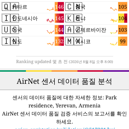
🇶🇦
🇨🇳
146
105
카타르
중국
🇮🇩
🇰🇪
145
104
인도네시아
케냐
🇺🇸
🇦🇿
144
103
미국
아제르바이잔
🇮🇳
🇲🇽
132
99
인도
멕시코
Ranking updated 몇 초 전
(2026년 8월 8일 오후 8:00)
AirNet 센서 데이터 품질 분석
센서의 데이터 품질에 대한 자세한 정보:
Park
residence, Yerevan, Armenia
AirNet 센서 데이터 품질 검증 서비스의 보고서를 확인
하세요.