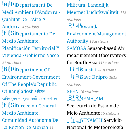
🇦🇩
Departament De
Milieum, Landelijk
Medi Ambient D'Andorra -
Meetnet Luchtkwaliteit
112
Qualitat De L'Aire A
stations
🇷🇼
Andorra
Rwanda
4 stations
🇪🇸
Departamento De
Environment Management
Medio Ambiente,
Authority
14 stations
Planificación Territorial Y
SAMOSA
Sensor-based Air
Vivienda · Gobierno Vasco
measurement Observatory
for South Asia
62 stations
337 stations
🇧🇩
🇹🇭
Department Of
Sansiri
58 stations
🇺🇦
Environment-Government
Save Dnipro
1815
Of The People's Republic
stations
Of Bangladesh পরিবেশ
SEEN
16 stations
🇧🇷
অধিদপ্তর-গণপ্রজাতন্ত্রী বাংলাদেশ সরকার
SEMA_AM
🇪🇸
Direccion General
Secretaria de Estado de
17 stations
Medio Ambiente,
Meio Ambiente
75 stations
🇵🇪
Comunidad Autónoma De
SENAMHI
Servicio
La Región De Murcia
Nacional de Meteorología
11