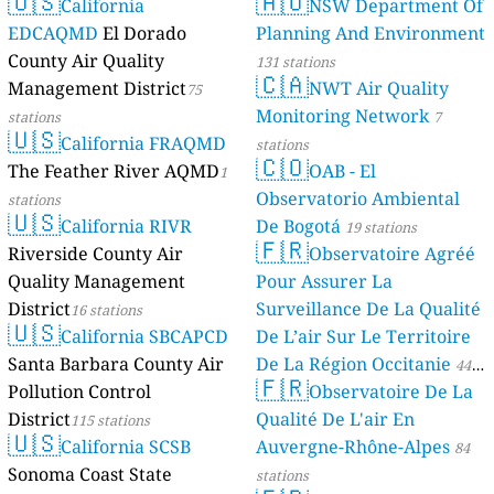
🇺🇸
🇦🇺
California
NSW Department Of
EDCAQMD
El Dorado
Planning And Environment
County Air Quality
131 stations
🇨🇦
Management District
NWT Air Quality
75
Monitoring Network
stations
7
🇺🇸
California FRAQMD
stations
🇨🇴
The Feather River AQMD
OAB - El
1
Observatorio Ambiental
stations
🇺🇸
California RIVR
De Bogotá
19 stations
🇫🇷
Riverside County Air
Observatoire Agréé
Quality Management
Pour Assurer La
District
Surveillance De La Qualité
16 stations
🇺🇸
California SBCAPCD
De L’air Sur Le Territoire
Santa Barbara County Air
De La Région Occitanie
44
🇫🇷
Pollution Control
Observatoire De La
stations
District
Qualité De L'air En
115 stations
🇺🇸
California SCSB
Auvergne-Rhône-Alpes
84
Sonoma Coast State
stations