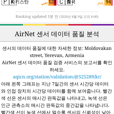
🇵🇰
🇨🇳
125
94
파키스탄
중국
Ranking updated 1분 전
(2026년 8월 9일 오전 8:00)
AirNet 센서 데이터 품질 분석
센서의 데이터 품질에 대한 자세한 정보:
Moldovakan
street, Yerevan, Armenia
AirNet 센서 데이터 품질 검증 서비스의 보고서를 확인
하세요.
aqicn.org/station/validation/@525289/kr/
아래 왼쪽 그래프는 지난 7일간의 센서 시간당 데이터
와 인접 장치의 시간당 데이터를 함께 보여줍니다.
빨간
색 선은 센서의 매시간 판독값을 나타내고, 녹색 선은
인근 관측소의 매시간 판독값의 중간값을 나타냅니다.
빨간색 선이 녹색 선에서 멀수록 센서의 신뢰성이 낮아