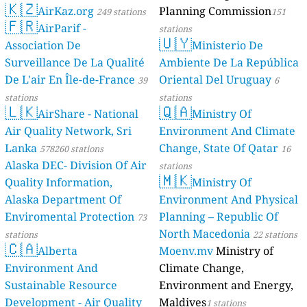
🇰🇿
AirKaz.org
Planning Commission
249 stations
151
🇫🇷
AirParif -
stations
🇺🇾
Association De
Ministerio De
Surveillance De La Qualité
Ambiente De La República
De L'air En Île-de-France
Oriental Del Uruguay
39
6
stations
stations
🇱🇰
🇶🇦
AirShare - National
Ministry Of
Air Quality Network, Sri
Environment And Climate
Lanka
Change, State Of Qatar
578260 stations
16
Alaska DEC- Division Of Air
stations
🇲🇰
Quality Information,
Ministry Of
Alaska Department Of
Environment And Physical
Enviromental Protection
Planning – Republic Of
73
North Macedonia
stations
22 stations
🇨🇦
Alberta
Moenv.mv
Ministry of
Environment And
Climate Change,
Sustainable Resource
Environment and Energy,
Development - Air Quality
Maldives
1 stations