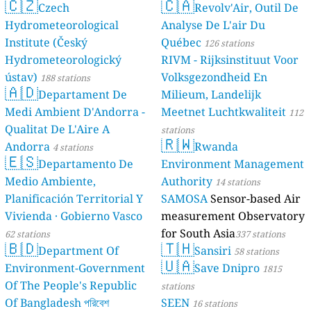
🇨🇿
🇨🇦
Czech
Revolv'Air, Outil De
Hydrometeorological
Analyse De L'air Du
Institute (Český
Québec
126 stations
Hydrometeorologický
RIVM - Rijksinstituut Voor
ústav)
Volksgezondheid En
188 stations
🇦🇩
Departament De
Milieum, Landelijk
Medi Ambient D'Andorra -
Meetnet Luchtkwaliteit
112
Qualitat De L'Aire A
stations
🇷🇼
Andorra
Rwanda
4 stations
🇪🇸
Departamento De
Environment Management
Medio Ambiente,
Authority
14 stations
Planificación Territorial Y
SAMOSA
Sensor-based Air
Vivienda · Gobierno Vasco
measurement Observatory
for South Asia
62 stations
337 stations
🇧🇩
🇹🇭
Department Of
Sansiri
58 stations
🇺🇦
Environment-Government
Save Dnipro
1815
Of The People's Republic
stations
Of Bangladesh পরিবেশ
SEEN
16 stations