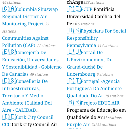
chAnge
46 stations
123 stations
🇨🇦
🇵🇪
Columbia Shuswap
PCUP
Pontificia
Regional District Air
Universidad Católica del
Monitoring Project
Perú
35
5 stations
🇺🇸
Physicians For Social
stations
Communities Against
Responsibility
Pollution (CAP)
Pennsylvania
11 stations
114 stations
🇪🇸
🇱🇺
Consejería De
Portail De
Educación, Universidades
L'Environnement Du
Y Sostenibilidad - Gobierno
Grand-duché De
De Canarias
Luxembourg
49 stations
5 stations
🇪🇸
🇵🇹
Conselleria De
Portugal -Agencia
Infraestructuras,
Portuguesa Do Ambiente -
Territorio Y Medio
Qualidade Do Ar
70 stations
🇧🇷
Ambiente (Calidad Del
Projeto EDUC.AIR
Aire - CALIDAD
Programa de Educação em
🇮🇪
AMBIENTAL)
Cork City Council
Qualidade do Ar
23 stations
31 stations
CCC
Cork City Council Air
Purple Air
74253 stations