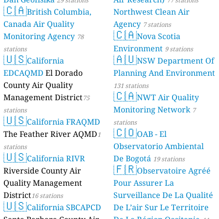
29 stations
77 stations
🇨🇦
British Columbia,
Northwest Clean Air
Canada Air Quality
Agency
7 stations
🇨🇦
Monitoring Agency
Nova Scotia
78
Environment
stations
9 stations
🇺🇸
🇦🇺
California
NSW Department Of
EDCAQMD
El Dorado
Planning And Environment
County Air Quality
131 stations
🇨🇦
Management District
NWT Air Quality
75
Monitoring Network
stations
7
🇺🇸
California FRAQMD
stations
🇨🇴
The Feather River AQMD
OAB - El
1
Observatorio Ambiental
stations
🇺🇸
California RIVR
De Bogotá
19 stations
🇫🇷
Riverside County Air
Observatoire Agréé
Quality Management
Pour Assurer La
District
Surveillance De La Qualité
16 stations
🇺🇸
California SBCAPCD
De L’air Sur Le Territoire