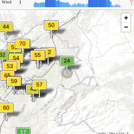
10
1
Wind
1
+
−
Leaflet
|
Tiles © Esri - Esri, DeLorme, NAVTEQ, TomTom, Intermap, iPC, USGS, FAO, NPS, NRCAN, GeoBase, Kadaster NL, Ordnance Survey, Esri Japan, METI, Esri China (Hong Kong), and the GIS User Community