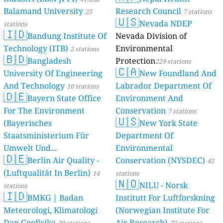
Balamand University
Research Council
stations
25
7 stations
🇺🇸
Nevada NDEP
stations
🇮🇩
Bandung Institute Of
Nevada Division of
Technology (ITB)
Environmental
2 stations
🇧🇩
Bangladesh
Protection
229 stations
🇨🇦
University Of Engineering
New Foundland And
And Technology
Labrador Department Of
10 stations
🇩🇪
Bayern State Office
Environment And
For The Environment
Conservation
7 stations
🇺🇸
(Bayerisches
New York State
Staatsministerium Für
Department Of
Umwelt Und
Environmental
🇩🇪
Berlin Air Quality -
Verbraucherschutz) - LfU
Conservation (NYSDEC)
42
(Luftqualität In Berlin)
46 stations
14
stations
🇳🇴
NILU - Norsk
stations
🇮🇩
BMKG | Badan
Institutt For Luftforskning
Meteorologi, Klimatologi
(Norwegian Institute For
Dan Geofisika
Air Research)