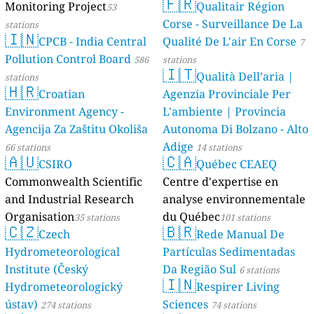
🇫🇷
Monitoring Project
Qualitair Région
53
Corse - Surveillance De La
stations
🇮🇳
CPCB - India Central
Qualité De L'air En Corse
7
Pollution Control Board
586
stations
🇮🇹
Qualità Dell’aria |
stations
🇭🇷
Croatian
Agenzia Provinciale Per
Environment Agency -
L'ambiente | Provincia
Agencija Za Zaštitu Okoliša
Autonoma Di Bolzano - Alto
Adige
66 stations
14 stations
🇦🇺
🇨🇦
CSIRO
Québec CEAEQ
Commonwealth Scientific
Centre d'expertise en
and Industrial Research
analyse environnementale
Organisation
du Québec
35 stations
101 stations
🇨🇿
🇧🇷
Czech
Rede Manual De
Hydrometeorological
Partículas Sedimentadas
Institute (Český
Da Região Sul
6 stations
🇮🇳
Hydrometeorologický
Respirer Living
ústav)
Sciences
274 stations
74 stations