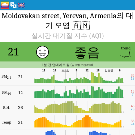
Moldovakan street, Yerevan, Armenia의 대
🇦🇲
기 오염
실시간 대기질 지수 (AQI)
좋음
21
trend
1분 전 업데이트 됨 (
)
일요일 오전 8:00
12
18
토요일
6
12
18
일요일
6
35
PM
21
2.5
13
15
PM
12
10
7
46
36
R.H.
23
36
31
Temp
24