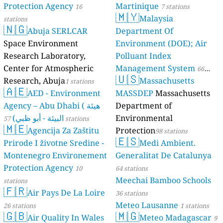
Protection Agency
Martinique
16
7 stations
🇲🇾
Malaysia
stations
🇳🇬
Abuja SERLCAR
Department Of
Space Environment
Environment (DOE); Air
Research Laboratory,
Polluant Index
Center for Atmospheric
Management System
66
🇺🇸
Research, Abuja
Massachusetts
1 stations
stations
🇦🇪
AED - Environment
MASSDEP
Massachusetts
Agency – Abu Dhabi ( هيئة
Department of
البيئة - أبو ظبي)
Environmental
57 stations
🇲🇪
Agencija Za Zaštitu
Protection
98 stations
🇪🇸
Prirode I životne Sredine -
Medi Ambient.
Montenegro Environement
Generalitat De Catalunya
Protection Agency
10
64 stations
Meechai Bamboo Schools
stations
🇫🇷
Air Pays De La Loire
36 stations
Meteo Lausanne
26 stations
1 stations
🇬🇧
🇲🇬
Air Quality In Wales
Meteo Madagascar
9