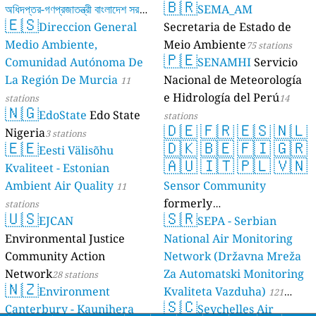
🇧🇷
অধিদপ্তর-গণপ্রজাতন্ত্রী বাংলাদেশ সরকার
SEMA_AM
🇪🇸
Direccion General
Secretaria de Estado de
17 stations
Medio Ambiente,
Meio Ambiente
75 stations
🇵🇪
Comunidad Autónoma De
SENAMHI
Servicio
La Región De Murcia
Nacional de Meteorología
11
e Hidrología del Perú
stations
14
🇳🇬
EdoState
Edo State
stations
🇩🇪
🇫🇷
🇪🇸
🇳🇱
Nigeria
3 stations
🇪🇪
🇩🇰
🇧🇪
🇫🇮
🇬🇷
Eesti Välisõhu
🇦🇺
🇮🇹
🇵🇱
🇻🇳
Kvaliteet - Estonian
Ambient Air Quality
Sensor Community
11
formerly
stations
🇺🇸
🇸🇷
EJCAN
luftdaten.info
SEPA - Serbian
35819 stations
Environmental Justice
National Air Monitoring
Community Action
Network (Državna Mreža
Network
Za Automatski Monitoring
28 stations
🇳🇿
Environment
Kvaliteta Vazduha)
121
🇸🇨
Canterbury - Kaunihera
Seychelles Air
stations