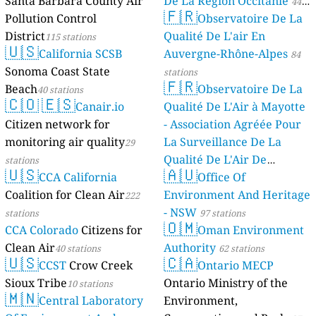
Santa Barbara County Air
De La Région Occitanie
44
🇫🇷
Pollution Control
Observatoire De La
stations
District
Qualité De L'air En
115 stations
🇺🇸
California SCSB
Auvergne-Rhône-Alpes
84
Sonoma Coast State
stations
🇫🇷
Beach
Observatoire De La
40 stations
🇨🇴
🇪🇸
Canair.io
Qualité De L'Air à Mayotte
Citizen network for
- Association Agréée Pour
monitoring air quality
La Surveillance De La
29
Qualité De L'Air De
stations
🇺🇸
🇦🇺
CCA California
Mayotte
Office Of
4 stations
Coalition for Clean Air
Environment And Heritage
222
- NSW
stations
97 stations
🇴🇲
CCA Colorado
Citizens for
Oman Environment
Clean Air
Authority
40 stations
62 stations
🇺🇸
🇨🇦
CCST
Crow Creek
Ontario MECP
Sioux Tribe
Ontario Ministry of the
10 stations
🇲🇳
Central Laboratory
Environment,