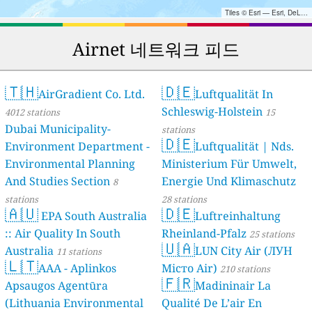
Tiles © Esri — Esri, DeLorme, NAVTEQ, TomTom, Intermap, iPC, USGS, FAO, NPS, NRCAN, GeoBase, Kadaster NL, Ordnance Survey, Esri Japan, METI, Esri China (Hong Kong), and the GIS User Community
Airnet 네트워크 피드
🇹🇭
🇩🇪
AirGradient Co. Ltd.
Luftqualität In
Schleswig-Holstein
4012 stations
15
Dubai Municipality-
stations
🇩🇪
Environment Department -
Luftqualität | Nds.
Environmental Planning
Ministerium Für Umwelt,
And Studies Section
Energie Und Klimaschutz
8
stations
28 stations
🇦🇺
🇩🇪
EPA South Australia
Luftreinhaltung
:: Air Quality In South
Rheinland-Pfalz
25 stations
🇺🇦
Australia
LUN City Air (ЛУН
11 stations
🇱🇹
AAA - Aplinkos
Місто Air)
210 stations
🇫🇷
Apsaugos Agentūra
Madininair La
(Lithuania Environmental
Qualité De L’air En