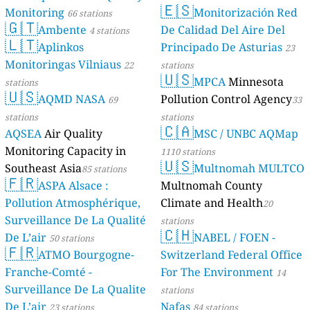
🇪🇸
Monitoring
Monitorización Red
66 stations
🇬🇹
Ambente
De Calidad Del Aire Del
4 stations
🇱🇹
Aplinkos
Principado De Asturias
23
Monitoringas Vilniaus
22
stations
🇺🇸
MPCA
Minnesota
stations
🇺🇸
AQMD NASA
Pollution Control Agency
69
33
stations
stations
🇨🇦
AQSEA
Air Quality
MSC / UNBC AQMap
Monitoring Capacity in
1110 stations
🇺🇸
Southeast Asia
Multnomah MULTCO
85 stations
🇫🇷
ASPA Alsace :
Multnomah County
Pollution Atmosphérique,
Climate and Health
20
Surveillance De La Qualité
stations
🇨🇭
De L’air
NABEL / FOEN -
50 stations
🇫🇷
ATMO Bourgogne-
Switzerland Federal Office
Franche-Comté -
For The Environment
14
Surveillance De La Qualite
stations
De L’air
Nafas
23 stations
84 stations