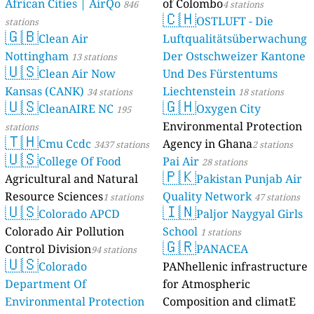
African Cities | AirQo
of Colombo
846
4 stations
🇨🇭
OSTLUFT - Die
stations
🇬🇧
Clean Air
Luftqualitätsüberwachung
Nottingham
Der Ostschweizer Kantone
13 stations
🇺🇸
Clean Air Now
Und Des Fürstentums
Kansas (CANK)
Liechtenstein
34 stations
18 stations
🇺🇸
🇬🇭
CleanAIRE NC
Oxygen City
195
Environmental Protection
stations
🇹🇭
Cmu Ccdc
Agency in Ghana
3437 stations
2 stations
🇺🇸
College Of Food
Pai Air
28 stations
🇵🇰
Agricultural and Natural
Pakistan Punjab Air
Resource Sciences
Quality Network
1 stations
47 stations
🇺🇸
🇮🇳
Colorado APCD
Paljor Naygyal Girls
Colorado Air Pollution
School
1 stations
🇬🇷
Control Division
PANACEA
94 stations
🇺🇸
Colorado
PANhellenic infrastructure
Department Of
for Atmospheric
Environmental Protection
Composition and climatE