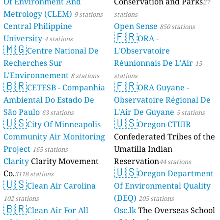
Of Environment And
Conservation and Parks
27
Metrology (CLEM)
9 stations
stations
Central Philippine
Open Sense
850 stations
🇫🇷
University
ORA -
4 stations
🇲🇬
Centre National De
L'Observatoire
Recherches Sur
Réunionnais De L’Air
15
L'Environnement
8 stations
stations
🇧🇷
🇫🇷
CETESB - Companhia
ORA Guyane -
Ambiental Do Estado De
Observatoire Régional De
São Paulo
L'Air De Guyane
63 stations
5 stations
🇺🇸
🇺🇸
City Of Minneapolis
Oregon CTUIR
Community Air Monitoring
Confederated Tribes of the
Project
Umatilla Indian
165 stations
Clarity
Clarity Movement
Reservation
44 stations
🇺🇸
Co.
Oregon Department
3118 stations
🇺🇸
Clean Air Carolina
Of Environmental Quality
(DEQ)
102 stations
205 stations
🇧🇷
Clean Air For All
Osc.lk
The Overseas School