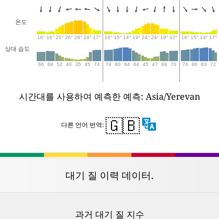
온도
16°
16°
21°
26°
28°
24°
17°
16°
15°
14°
19°
24°
24°
19°
17°
16°
15°
14°
17°
상대 습도
66
69
52
40
35
45
74
74
80
84
64
45
47
69
70
74
80
83
72
시간대를 사용하여 예측한 예측: Asia/Yerevan
🇬🇧
다른 언어 번역:
대기 질 이력 데이터.
과거 대기 질 지수