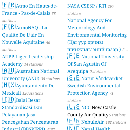
🇫🇷
Atmo En Hauts-de-
NASA CSESP / RTI
207
France - Pas-de-Calais
38
stations
National Agency For
stations
🇫🇷
AtmoNAQ - La
Meteorology And
Qualité De L’air En
Environmental Monitoring
Nouvelle Aquitaine
(Цаг уур орчны
46
шинжилгээний газар )
stations
21
🇵🇪
AUPP Liger Leadership
National University
stations
Academy
Of San Agustin Of
14 stations
🇦🇺
Australian National
Arequipa
0 stations
🇸🇪
University (ANU)
Natur Vårdsverket -
38 stations
🇲🇽
Ayuntamiento De
Swedish Environmental
Mexicali
Protection Agency
120 stations
71
🇮🇩
Balai Besar
stations
🇺🇸
Standardisasi Dan
NCC
New Castle
Pelayanan Jasa
County Air Quality
5 stations
🇫🇷
Pencegahan Pencemaran
NebuleAir
192 stations
🇳🇵
Industri (BBSPJPPI)
Nepal Health
4152