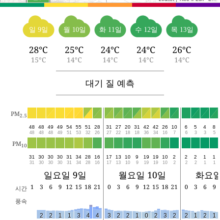
일 9일
월 10일
화 11일
수 12일
목 13일
28°C
25°C
24°C
24°C
26°C
15°C
14°C
14°C
14°C
14°C
대기 질 예측
PM
2.5
48
48
49
49
54
55
51
28
31
27
20
31
42
42
26
10
6
5
4
8
48
48
48
49
51
53
32
26
27
22
18
18
36
34
16
7
6
3
3
5
PM
10
31
30
30
30
31
34
28
16
17
13
10
9
19
19
10
2
2
2
1
1
31
30
30
30
31
34
28
16
17
13
10
9
19
19
10
2
2
2
1
1
일요일 9일
월요일 10일
화요일
1
3
6
9
12
15
18
21
0
3
6
9
12
15
18
21
0
3
6
9
시간
풍속
2
2
1
1
3
4
4
3
2
2
1
0
2
3
2
2
1
2
1