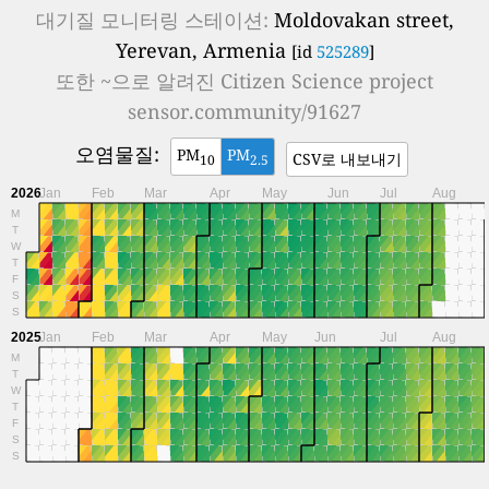
대기질 모니터링 스테이션:
Moldovakan street,
Yerevan, Armenia
[id
525289
]
또한 ~으로 알려진
Citizen Science project
sensor.community/91627
오염물질:
PM
PM
CSV로 내보내기
10
2.5
2026
Jan
Feb
Mar
Apr
May
Jun
Jul
Aug
M
T
W
T
F
S
S
2025
Jan
Feb
Mar
Apr
May
Jun
Jul
Aug
M
T
W
T
F
S
S