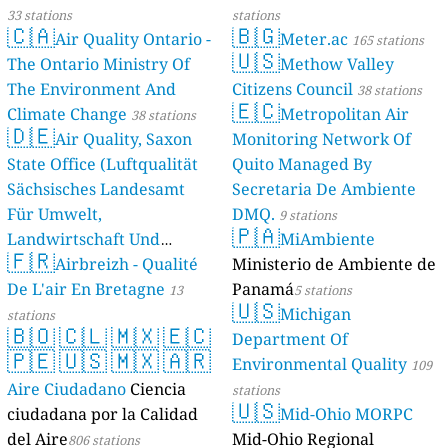
33 stations
stations
🇨🇦
🇧🇬
Air Quality Ontario -
Meter.ac
165 stations
🇺🇸
The Ontario Ministry Of
Methow Valley
The Environment And
Citizens Council
38 stations
🇪🇨
Climate Change
Metropolitan Air
38 stations
🇩🇪
Air Quality, Saxon
Monitoring Network Of
State Office (Luftqualität
Quito Managed By
Sächsisches Landesamt
Secretaria De Ambiente
Für Umwelt,
DMQ.
9 stations
🇵🇦
Landwirtschaft Und
MiAmbiente
🇫🇷
Geologie)
Airbreizh - Qualité
Ministerio de Ambiente de
50 stations
De L'air En Bretagne
Panamá
13
5 stations
🇺🇸
Michigan
stations
🇧🇴
🇨🇱
🇲🇽
🇪🇨
Department Of
🇵🇪
🇺🇸
🇲🇽
🇦🇷
Environmental Quality
109
Aire Ciudadano
Ciencia
stations
🇺🇸
ciudadana por la Calidad
Mid-Ohio MORPC
del Aire
Mid-Ohio Regional
806 stations