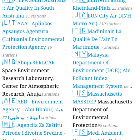
EPA South Australia
Luftreinhaltung
:: Air Quality In South
Rheinland-Pfalz
25 stations
🇺🇦
Australia
LUN City Air (ЛУН
11 stations
🇱🇹
AAA - Aplinkos
Місто Air)
210 stations
🇫🇷
Apsaugos Agentūra
Madininair La
(Lithuania Environmental
Qualité De L’air En
Protection Agency
Martinique
16
7 stations
🇲🇾
Malaysia
stations
🇳🇬
Abuja SERLCAR
Department Of
Space Environment
Environment (DOE); Air
Research Laboratory,
Polluant Index
Center for Atmospheric
Management System
66
🇺🇸
Research, Abuja
Massachusetts
1 stations
stations
🇦🇪
AED - Environment
MASSDEP
Massachusetts
Agency – Abu Dhabi ( هيئة
Department of
البيئة - أبو ظبي)
Environmental
57 stations
🇲🇪
Agencija Za Zaštitu
Protection
98 stations
🇪🇸
Prirode I životne Sredine -
Medi Ambient.