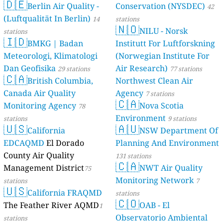
🇩🇪
Berlin Air Quality -
Verbraucherschutz) - LfU
Conservation (NYSDEC)
42
(Luftqualität In Berlin)
46 stations
14
stations
🇳🇴
NILU - Norsk
stations
🇮🇩
BMKG | Badan
Institutt For Luftforskning
Meteorologi, Klimatologi
(Norwegian Institute For
Dan Geofisika
Air Research)
29 stations
77 stations
🇨🇦
British Columbia,
Northwest Clean Air
Canada Air Quality
Agency
7 stations
🇨🇦
Monitoring Agency
Nova Scotia
78
Environment
stations
9 stations
🇺🇸
🇦🇺
California
NSW Department Of
EDCAQMD
El Dorado
Planning And Environment
County Air Quality
131 stations
🇨🇦
Management District
NWT Air Quality
75
Monitoring Network
stations
7
🇺🇸
California FRAQMD
stations
🇨🇴
The Feather River AQMD
OAB - El
1
Observatorio Ambiental
stations