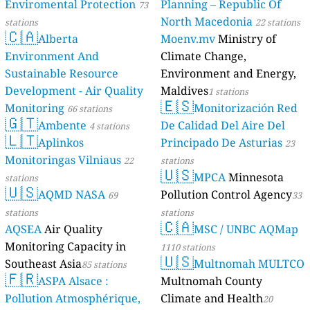
Enviromental Protection
Planning – Republic Of
73
North Macedonia
stations
22 stations
🇨🇦
Alberta
Moenv.mv
Ministry of
Environment And
Climate Change,
Sustainable Resource
Environment and Energy,
Development - Air Quality
Maldives
1 stations
🇪🇸
Monitoring
Monitorización Red
66 stations
🇬🇹
Ambente
De Calidad Del Aire Del
4 stations
🇱🇹
Aplinkos
Principado De Asturias
23
Monitoringas Vilniaus
22
stations
🇺🇸
MPCA
Minnesota
stations
🇺🇸
AQMD NASA
Pollution Control Agency
69
33
stations
stations
🇨🇦
AQSEA
Air Quality
MSC / UNBC AQMap
Monitoring Capacity in
1110 stations
🇺🇸
Southeast Asia
Multnomah MULTCO
85 stations
🇫🇷
ASPA Alsace :
Multnomah County
Pollution Atmosphérique,
Climate and Health
20