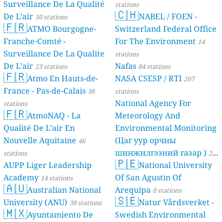
Surveillance De La Qualité
stations
🇨🇭
De L’air
NABEL / FOEN -
50 stations
🇫🇷
ATMO Bourgogne-
Switzerland Federal Office
Franche-Comté -
For The Environment
14
Surveillance De La Qualite
stations
De L’air
Nafas
23 stations
84 stations
🇫🇷
Atmo En Hauts-de-
NASA CSESP / RTI
207
France - Pas-de-Calais
38
stations
National Agency For
stations
🇫🇷
AtmoNAQ - La
Meteorology And
Qualité De L’air En
Environmental Monitoring
Nouvelle Aquitaine
(Цаг уур орчны
46
шинжилгээний газар )
stations
21
🇵🇪
AUPP Liger Leadership
National University
stations
Academy
Of San Agustin Of
14 stations
🇦🇺
Australian National
Arequipa
0 stations
🇸🇪
University (ANU)
Natur Vårdsverket -
38 stations
🇲🇽
Ayuntamiento De
Swedish Environmental