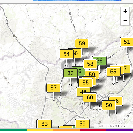
+
−
Leaflet
|
Tiles © Esri - Esri, DeLorme, NAVTEQ, TomTom, Intermap, iPC, USGS, FAO, NPS, NRCAN, GeoBase, Kadaster NL, Ordnance Survey, Esri Japan, METI, Esri China (Hong Kong), and the GIS User Community