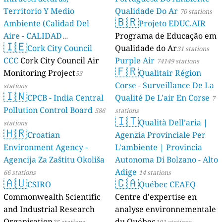
Territorio Y Medio
Qualidade Do Ar
70 stations
🇧🇷
Ambiente (Calidad Del
Projeto EDUC.AIR
Aire - CALIDAD
Programa de Educação em
🇮🇪
AMBIENTAL)
Cork City Council
Qualidade do Ar
23 stations
31 stations
CCC
Cork City Council Air
Purple Air
74149 stations
🇫🇷
Monitoring Project
Qualitair Région
53
Corse - Surveillance De La
stations
🇮🇳
CPCB - India Central
Qualité De L'air En Corse
7
Pollution Control Board
586
stations
🇮🇹
Qualità Dell’aria |
stations
🇭🇷
Croatian
Agenzia Provinciale Per
Environment Agency -
L'ambiente | Provincia
Agencija Za Zaštitu Okoliša
Autonoma Di Bolzano - Alto
Adige
66 stations
14 stations
🇦🇺
🇨🇦
CSIRO
Québec CEAEQ
Commonwealth Scientific
Centre d'expertise en
and Industrial Research
analyse environnementale
Organisation
du Québec