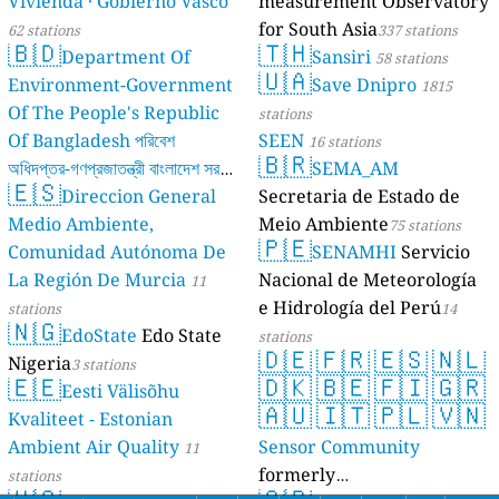
Vivienda · Gobierno Vasco
measurement Observatory
for South Asia
62 stations
337 stations
🇧🇩
🇹🇭
Department Of
Sansiri
58 stations
🇺🇦
Environment-Government
Save Dnipro
1815
Of The People's Republic
stations
Of Bangladesh পরিবেশ
SEEN
16 stations
🇧🇷
অধিদপ্তর-গণপ্রজাতন্ত্রী বাংলাদেশ সরকার
SEMA_AM
🇪🇸
Direccion General
Secretaria de Estado de
17 stations
Medio Ambiente,
Meio Ambiente
75 stations
🇵🇪
Comunidad Autónoma De
SENAMHI
Servicio
La Región De Murcia
Nacional de Meteorología
11
e Hidrología del Perú
stations
14
🇳🇬
EdoState
Edo State
stations
🇩🇪
🇫🇷
🇪🇸
🇳🇱
Nigeria
3 stations
🇪🇪
🇩🇰
🇧🇪
🇫🇮
🇬🇷
Eesti Välisõhu
🇦🇺
🇮🇹
🇵🇱
🇻🇳
Kvaliteet - Estonian
Ambient Air Quality
Sensor Community
11
formerly
stations
🇺🇸
🇸🇷