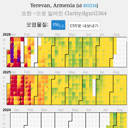
Yerevan, Armenia
[id
493534
]
또한 ~으로 알려진
Clarity/dgxri2364
오염물질:
PM
CSV로 내보내기
2.5
2026
Jan
Feb
Mar
Apr
May
Jun
Jul
Aug
M
T
W
T
F
S
S
2025
Jan
Feb
Mar
Apr
May
Jun
Jul
Aug
M
T
W
T
F
S
S
2024
Jan
Feb
Mar
Apr
May
Jun
Jul
Aug
M
T
W
T