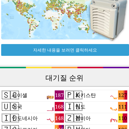
자세한 내용을 보려면 클릭하세요
대기질 순위
🇸🇨
🇵🇰
187
127
세이셸
파키스탄
🇺🇸
🇮🇳
168
111
미국
인도
🇮🇩
🇿🇲
148
110
인도네시아
잠비아