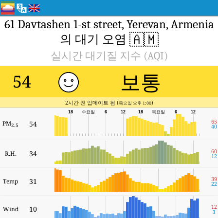
61 Davtashen 1-st street, Yerevan, Armenia
🇦🇲
의 대기 오염
실시간 대기질 지수 (AQI)
보통
54
2시간 전 업데이트 됨 (
)
목요일 오후 1:00
18
수요일
6
12
18
목요일
6
12
65
PM
54
2.5
40
60
34
R.H.
12
39
31
Temp
22
12
10
Wind
1