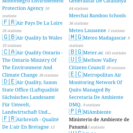
Montenegro Environement
Generalitat De Catalunya
Protection Agency
10
64 stations
Meechai Bamboo Schools
stations
🇫🇷
Air Pays De La Loire
36 stations
Meteo Lausanne
26 stations
1 stations
🇬🇧
🇲🇬
Air Quality In Wales
Meteo Madagascar
9
33 stations
stations
🇨🇦
🇧🇬
Air Quality Ontario -
Meter.ac
165 stations
🇺🇸
The Ontario Ministry Of
Methow Valley
The Environment And
Citizens Council
38 stations
🇪🇨
Climate Change
Metropolitan Air
38 stations
🇩🇪
Air Quality, Saxon
Monitoring Network Of
State Office (Luftqualität
Quito Managed By
Sächsisches Landesamt
Secretaria De Ambiente
Für Umwelt,
DMQ.
9 stations
🇵🇦
Landwirtschaft Und
MiAmbiente
🇫🇷
Geologie)
Airbreizh - Qualité
Ministerio de Ambiente de
50 stations
De L'air En Bretagne
Panamá
13
5 stations