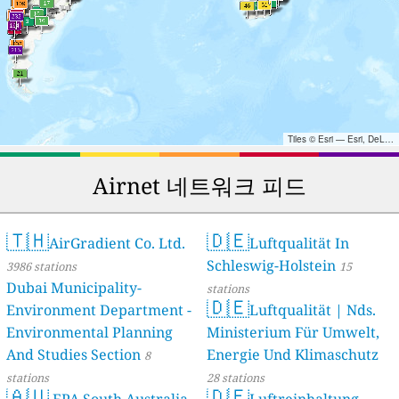
Tiles © Esri — Esri, DeLorme, NAVTEQ, TomTom, Intermap, iPC, USGS, FAO, NPS, NRCAN, GeoBase, Kadaster NL, Ordnance Survey, Esri Japan, METI, Esri China (Hong Kong), and the GIS User Community
Airnet 네트워크 피드
🇹🇭
🇩🇪
AirGradient Co. Ltd.
Luftqualität In
Schleswig-Holstein
3986 stations
15
Dubai Municipality-
stations
🇩🇪
Environment Department -
Luftqualität | Nds.
Environmental Planning
Ministerium Für Umwelt,
And Studies Section
Energie Und Klimaschutz
8
stations
28 stations
🇦🇺
🇩🇪