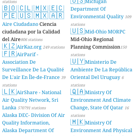
🇺🇸
Michigan
stations
🇧🇴
🇨🇱
🇲🇽
🇪🇨
Department Of
🇵🇪
🇺🇸
🇲🇽
🇦🇷
Environmental Quality
109
Aire Ciudadano
Ciencia
stations
🇺🇸
ciudadana por la Calidad
Mid-Ohio MORPC
del Aire
Mid-Ohio Regional
806 stations
🇰🇿
AirKaz.org
Planning Commission
249 stations
150
🇫🇷
AirParif -
stations
🇺🇾
Association De
Ministerio De
Surveillance De La Qualité
Ambiente De La República
De L'air En Île-de-France
Oriental Del Uruguay
39
6
stations
stations
🇱🇰
🇶🇦
AirShare - National
Ministry Of
Air Quality Network, Sri
Environment And Climate
Lanka
Change, State Of Qatar
570791 stations
16
Alaska DEC- Division Of Air
stations
🇲🇰
Quality Information,
Ministry Of
Alaska Department Of
Environment And Physical