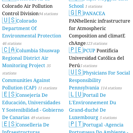
Colorado Air Pollution
School
1 stations
🇬🇷
Control Division
PANACEA
94 stations
🇺🇸
Colorado
PANhellenic infrastructure
Department Of
for Atmospheric
Environmental Protection
Composition and climatE
chAnge
46 stations
123 stations
🇨🇦
🇵🇪
Columbia Shuswap
PCUP
Pontificia
Regional District Air
Universidad Católica del
Monitoring Project
Perú
35
5 stations
🇺🇸
Physicians For Social
stations
Communities Against
Responsibility
Pollution (CAP)
Pennsylvania
11 stations
114 stations
🇪🇸
🇱🇺
Consejería De
Portail De
Educación, Universidades
L'Environnement Du
Y Sostenibilidad - Gobierno
Grand-duché De
De Canarias
Luxembourg
49 stations
5 stations
🇪🇸
🇵🇹
Conselleria De
Portugal -Agencia
Infraestructuras,
Portuguesa Do Ambiente -