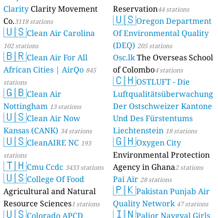
Clarity
Clarity Movement
Reservation
44 stations
🇺🇸
Co.
Oregon Department
3118 stations
🇺🇸
Clean Air Carolina
Of Environmental Quality
(DEQ)
102 stations
205 stations
🇧🇷
Clean Air For All
Osc.lk
The Overseas School
African Cities | AirQo
of Colombo
845
4 stations
🇨🇭
OSTLUFT - Die
stations
🇬🇧
Clean Air
Luftqualitätsüberwachung
Nottingham
Der Ostschweizer Kantone
13 stations
🇺🇸
Clean Air Now
Und Des Fürstentums
Kansas (CANK)
Liechtenstein
34 stations
18 stations
🇺🇸
🇬🇭
CleanAIRE NC
Oxygen City
193
Environmental Protection
stations
🇹🇭
Cmu Ccdc
Agency in Ghana
3433 stations
2 stations
🇺🇸
College Of Food
Pai Air
28 stations
🇵🇰
Agricultural and Natural
Pakistan Punjab Air
Resource Sciences
Quality Network
1 stations
47 stations
🇺🇸
🇮🇳
Colorado APCD
Paljor Naygyal Girls