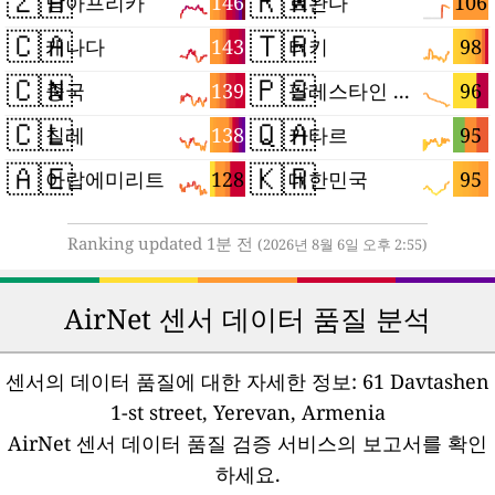
🇿🇦
🇷🇼
146
106
남아프리카
르완다
🇨🇦
🇹🇷
143
98
캐나다
터키
🇨🇳
🇵🇸
139
96
중국
팔레스타인 지구
🇨🇱
🇶🇦
138
95
칠레
카타르
🇦🇪
🇰🇷
128
95
아랍에미리트
대한민국
Ranking updated 1분 전
(2026년 8월 6일 오후 2:55)
AirNet 센서 데이터 품질 분석
센서의 데이터 품질에 대한 자세한 정보:
61 Davtashen
1-st street, Yerevan, Armenia
AirNet 센서 데이터 품질 검증 서비스의 보고서를 확인
하세요.