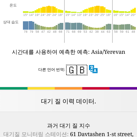
온도
15°
14°
19°
24°
26°
24°
18°
15°
14°
13°
19°
23°
26°
25°
18°
16°
15°
14°
20°
상대 습도
78
79
58
47
42
48
68
71
68
69
53
42
38
44
63
58
59
61
48
시간대를 사용하여 예측한 예측: Asia/Yerevan
🇬🇧
다른 언어 번역:
대기 질 이력 데이터.
과거 대기 질 지수
대기질 모니터링 스테이션:
61 Davtashen 1-st street,