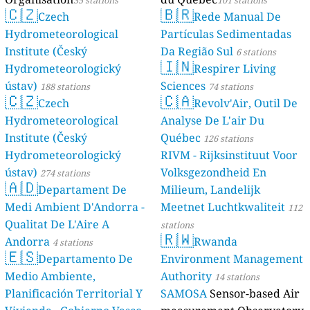
35 stations
101 stations
🇨🇿
🇧🇷
Czech
Rede Manual De
Hydrometeorological
Partículas Sedimentadas
Institute (Český
Da Região Sul
6 stations
🇮🇳
Hydrometeorologický
Respirer Living
ústav)
Sciences
188 stations
74 stations
🇨🇿
🇨🇦
Czech
Revolv'Air, Outil De
Hydrometeorological
Analyse De L'air Du
Institute (Český
Québec
126 stations
Hydrometeorologický
RIVM - Rijksinstituut Voor
ústav)
Volksgezondheid En
274 stations
🇦🇩
Departament De
Milieum, Landelijk
Medi Ambient D'Andorra -
Meetnet Luchtkwaliteit
112
Qualitat De L'Aire A
stations
🇷🇼
Andorra
Rwanda
4 stations
🇪🇸
Departamento De
Environment Management
Medio Ambiente,
Authority
14 stations
Planificación Territorial Y
SAMOSA
Sensor-based Air