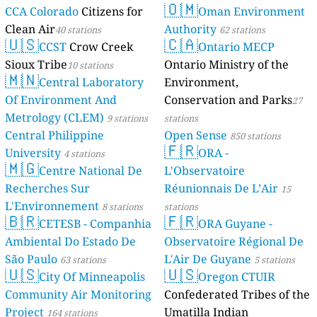
🇴🇲
CCA Colorado
Citizens for
Oman Environment
Clean Air
Authority
40 stations
62 stations
🇺🇸
🇨🇦
CCST
Crow Creek
Ontario MECP
Sioux Tribe
Ontario Ministry of the
10 stations
🇲🇳
Central Laboratory
Environment,
Of Environment And
Conservation and Parks
27
Metrology (CLEM)
9 stations
stations
Central Philippine
Open Sense
850 stations
🇫🇷
University
ORA -
4 stations
🇲🇬
Centre National De
L'Observatoire
Recherches Sur
Réunionnais De L’Air
15
L'Environnement
8 stations
stations
🇧🇷
🇫🇷
CETESB - Companhia
ORA Guyane -
Ambiental Do Estado De
Observatoire Régional De
São Paulo
L'Air De Guyane
63 stations
5 stations
🇺🇸
🇺🇸
City Of Minneapolis
Oregon CTUIR
Community Air Monitoring
Confederated Tribes of the
Project
Umatilla Indian
164 stations