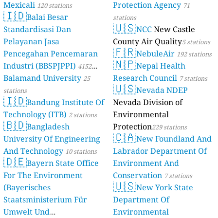
Mexicali
Protection Agency
120 stations
71
🇮🇩
Balai Besar
stations
🇺🇸
Standardisasi Dan
NCC
New Castle
Pelayanan Jasa
County Air Quality
5 stations
🇫🇷
Pencegahan Pencemaran
NebuleAir
192 stations
🇳🇵
Industri (BBSPJPPI)
Nepal Health
4152
Balamand University
Research Council
stations
25
7 stations
🇺🇸
Nevada NDEP
stations
🇮🇩
Bandung Institute Of
Nevada Division of
Technology (ITB)
Environmental
2 stations
🇧🇩
Bangladesh
Protection
229 stations
🇨🇦
University Of Engineering
New Foundland And
And Technology
Labrador Department Of
10 stations
🇩🇪
Bayern State Office
Environment And
For The Environment
Conservation
7 stations
🇺🇸
(Bayerisches
New York State
Staatsministerium Für
Department Of
Umwelt Und
Environmental