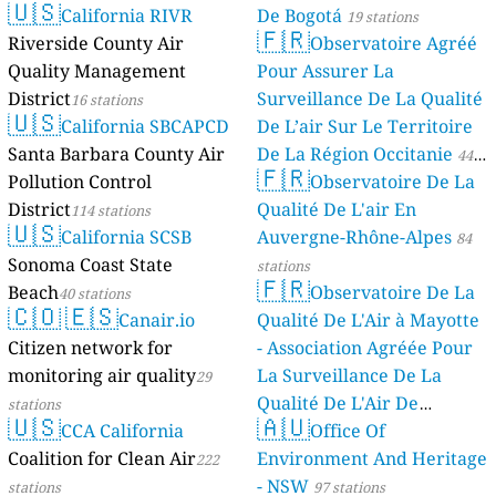
🇺🇸
California RIVR
De Bogotá
19 stations
🇫🇷
Riverside County Air
Observatoire Agréé
Quality Management
Pour Assurer La
District
Surveillance De La Qualité
16 stations
🇺🇸
California SBCAPCD
De L’air Sur Le Territoire
Santa Barbara County Air
De La Région Occitanie
44
🇫🇷
Pollution Control
Observatoire De La
stations
District
Qualité De L'air En
114 stations
🇺🇸
California SCSB
Auvergne-Rhône-Alpes
84
Sonoma Coast State
stations
🇫🇷
Beach
Observatoire De La
40 stations
🇨🇴
🇪🇸
Canair.io
Qualité De L'Air à Mayotte
Citizen network for
- Association Agréée Pour
monitoring air quality
La Surveillance De La
29
Qualité De L'Air De
stations
🇺🇸
🇦🇺
CCA California
Mayotte
Office Of
4 stations
Coalition for Clean Air
Environment And Heritage
222
- NSW
stations
97 stations