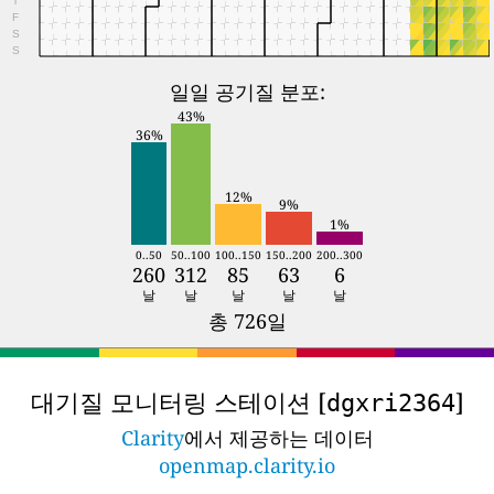
F
S
S
일일 공기질 분포:
43%
36%
12%
9%
1%
0..50
50..100
100..150
150..200
200..300
260
312
85
63
6
날
날
날
날
날
총 726일
대기질 모니터링 스테이션 [
]
dgxri2364
Clarity
에서 제공하는 데이터
openmap.clarity.io