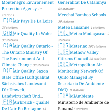
Montenegro Environement
Generalitat De Catalunya
Protection Agency
10
64 stations
Meechai Bamboo Schools
stations
🇫🇷
Air Pays De La Loire
36 stations
Meteo Lausanne
26 stations
1 stations
🇬🇧
🇲🇬
Air Quality In Wales
Meteo Madagascar
9
33 stations
stations
🇨🇦
🇧🇬
Air Quality Ontario -
Meter.ac
165 stations
🇺🇸
The Ontario Ministry Of
Methow Valley
The Environment And
Citizens Council
38 stations
🇪🇨
Climate Change
Metropolitan Air
38 stations
🇩🇪
Air Quality, Saxon
Monitoring Network Of
State Office (Luftqualität
Quito Managed By
Sächsisches Landesamt
Secretaria De Ambiente
Für Umwelt,
DMQ.
9 stations
🇵🇦
Landwirtschaft Und
MiAmbiente
🇫🇷
Geologie)
Airbreizh - Qualité
Ministerio de Ambiente de
50 stations
De L'air En Bretagne
Panamá
13
5 stations