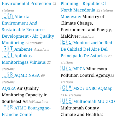
Enviromental Protection
Planning – Republic Of
73
North Macedonia
stations
22 stations
🇨🇦
Alberta
Moenv.mv
Ministry of
Environment And
Climate Change,
Sustainable Resource
Environment and Energy,
Development - Air Quality
Maldives
1 stations
🇪🇸
Monitoring
Monitorización Red
66 stations
🇬🇹
Ambente
De Calidad Del Aire Del
4 stations
🇱🇹
Aplinkos
Principado De Asturias
23
Monitoringas Vilniaus
22
stations
🇺🇸
MPCA
Minnesota
stations
🇺🇸
AQMD NASA
Pollution Control Agency
69
33
stations
stations
🇨🇦
AQSEA
Air Quality
MSC / UNBC AQMap
Monitoring Capacity in
1110 stations
🇺🇸
Southeast Asia
Multnomah MULTCO
85 stations
🇫🇷
ATMO Bourgogne-
Multnomah County
Franche-Comté -
Climate and Health
20