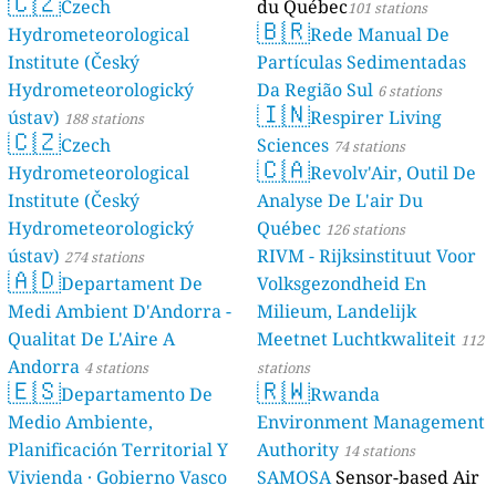
🇨🇿
Czech
du Québec
101 stations
🇧🇷
Hydrometeorological
Rede Manual De
Institute (Český
Partículas Sedimentadas
Hydrometeorologický
Da Região Sul
6 stations
🇮🇳
ústav)
Respirer Living
188 stations
🇨🇿
Czech
Sciences
74 stations
🇨🇦
Hydrometeorological
Revolv'Air, Outil De
Institute (Český
Analyse De L'air Du
Hydrometeorologický
Québec
126 stations
ústav)
RIVM - Rijksinstituut Voor
274 stations
🇦🇩
Departament De
Volksgezondheid En
Medi Ambient D'Andorra -
Milieum, Landelijk
Qualitat De L'Aire A
Meetnet Luchtkwaliteit
112
Andorra
4 stations
stations
🇪🇸
🇷🇼
Departamento De
Rwanda
Medio Ambiente,
Environment Management
Planificación Territorial Y
Authority
14 stations
Vivienda · Gobierno Vasco
SAMOSA
Sensor-based Air