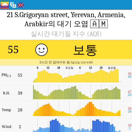
21 S.Grigoryan street, Yerevan, Armenia,
🇦🇲
Arabkir의 대기 오염
실시간 대기질 지수 (AQI)
보통
55
2시간 전 업데이트 됨 (
)
일요일 오전 4:00
6
12
18
토요일
6
12
18
일요일
56
PM
55
2.5
45
47
39
R.H.
23
36
28
Temp
24
10
2
Wind
1