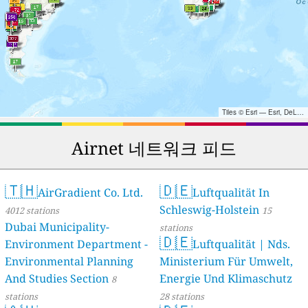
Tiles © Esri — Esri, DeLorme, NAVTEQ, TomTom, Intermap, iPC, USGS, FAO, NPS, NRCAN, GeoBase, Kadaster NL, Ordnance Survey, Esri Japan, METI, Esri China (Hong Kong), and the GIS User Community
Airnet 네트워크 피드
🇹🇭
🇩🇪
AirGradient Co. Ltd.
Luftqualität In
Schleswig-Holstein
4012 stations
15
Dubai Municipality-
stations
🇩🇪
Environment Department -
Luftqualität | Nds.
Environmental Planning
Ministerium Für Umwelt,
And Studies Section
Energie Und Klimaschutz
8
stations
28 stations