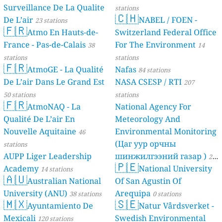
Surveillance De La Qualite
stations
🇨🇭
De L’air
NABEL / FOEN -
23 stations
🇫🇷
Atmo En Hauts-de-
Switzerland Federal Office
France - Pas-de-Calais
For The Environment
38
14
stations
stations
🇫🇷
AtmoGE - La Qualité
Nafas
84 stations
De L’air Dans Le Grand Est
NASA CSESP / RTI
207
50 stations
stations
🇫🇷
AtmoNAQ - La
National Agency For
Qualité De L’air En
Meteorology And
Nouvelle Aquitaine
Environmental Monitoring
46
(Цаг уур орчны
stations
AUPP Liger Leadership
шинжилгээний газар )
21
🇵🇪
Academy
National University
14 stations
stations
🇦🇺
Australian National
Of San Agustin Of
University (ANU)
Arequipa
38 stations
0 stations
🇲🇽
🇸🇪
Ayuntamiento De
Natur Vårdsverket -
Mexicali
Swedish Environmental
120 stations