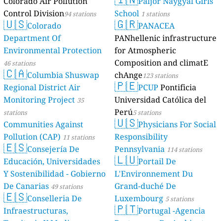
Colorado Air Pollution
Paljor Naygyal Girls
Control Division
School
94 stations
1 stations
🇺🇸
🇬🇷
Colorado
PANACEA
Department Of
PANhellenic infrastructure
Environmental Protection
for Atmospheric
Composition and climatE
46 stations
🇨🇦
Columbia Shuswap
chAnge
123 stations
🇵🇪
Regional District Air
PCUP
Pontificia
Monitoring Project
Universidad Católica del
35
Perú
stations
5 stations
🇺🇸
Communities Against
Physicians For Social
Pollution (CAP)
Responsibility
11 stations
🇪🇸
Consejería De
Pennsylvania
114 stations
🇱🇺
Educación, Universidades
Portail De
Y Sostenibilidad - Gobierno
L'Environnement Du
De Canarias
Grand-duché De
49 stations
🇪🇸
Conselleria De
Luxembourg
5 stations
🇵🇹
Infraestructuras,
Portugal -Agencia