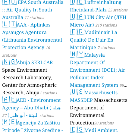
🇦🇺
🇩🇪
EPA South Australia
Luftreinhaltung
:: Air Quality In South
Rheinland-Pfalz
25 stations
🇺🇦
Australia
LUN City Air (ЛУН
11 stations
🇱🇹
AAA - Aplinkos
Місто Air)
210 stations
🇫🇷
Apsaugos Agentūra
Madininair La
(Lithuania Environmental
Qualité De L’air En
Protection Agency
Martinique
16
7 stations
🇲🇾
Malaysia
stations
🇳🇬
Abuja SERLCAR
Department Of
Space Environment
Environment (DOE); Air
Research Laboratory,
Polluant Index
Center for Atmospheric
Management System
66
🇺🇸
Research, Abuja
Massachusetts
1 stations
stations
🇦🇪
AED - Environment
MASSDEP
Massachusetts
Agency – Abu Dhabi ( هيئة
Department of
البيئة - أبو ظبي)
Environmental
57 stations
🇲🇪
Agencija Za Zaštitu
Protection
98 stations
🇪🇸
Prirode I životne Sredine -
Medi Ambient.