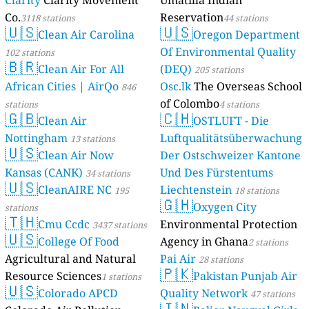
Clarity
Clarity Movement
Umatilla Indian
Co.
Reservation
3118 stations
44 stations
🇺🇸
🇺🇸
Clean Air Carolina
Oregon Department
Of Environmental Quality
102 stations
🇧🇷
Clean Air For All
(DEQ)
205 stations
African Cities | AirQo
Osc.lk
The Overseas School
846
of Colombo
stations
4 stations
🇬🇧
🇨🇭
Clean Air
OSTLUFT - Die
Nottingham
Luftqualitätsüberwachung
13 stations
🇺🇸
Clean Air Now
Der Ostschweizer Kantone
Kansas (CANK)
Und Des Fürstentums
34 stations
🇺🇸
CleanAIRE NC
Liechtenstein
195
18 stations
🇬🇭
Oxygen City
stations
🇹🇭
Cmu Ccdc
Environmental Protection
3437 stations
🇺🇸
College Of Food
Agency in Ghana
2 stations
Agricultural and Natural
Pai Air
28 stations
🇵🇰
Resource Sciences
Pakistan Punjab Air
1 stations
🇺🇸
Colorado APCD
Quality Network
47 stations
🇮🇳