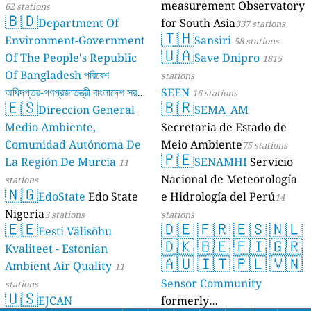
measurement Observatory
62 stations
🇧🇩
Department Of
for South Asia
337 stations
🇹🇭
Environment-Government
Sansiri
58 stations
🇺🇦
Of The People's Republic
Save Dnipro
1815
Of Bangladesh পরিবেশ
stations
অধিদপ্তর-গণপ্রজাতন্ত্রী বাংলাদেশ সরকার
SEEN
16 stations
🇪🇸
🇧🇷
Direccion General
SEMA_AM
17 stations
Medio Ambiente,
Secretaria de Estado de
Comunidad Autónoma De
Meio Ambiente
75 stations
🇵🇪
La Región De Murcia
SENAMHI
Servicio
11
Nacional de Meteorología
stations
🇳🇬
EdoState
Edo State
e Hidrología del Perú
14
Nigeria
3 stations
stations
🇪🇪
🇩🇪
🇫🇷
🇪🇸
🇳🇱
Eesti Välisõhu
🇩🇰
🇧🇪
🇫🇮
🇬🇷
Kvaliteet - Estonian
🇦🇺
🇮🇹
🇵🇱
🇻🇳
Ambient Air Quality
11
Sensor Community
stations
🇺🇸
EJCAN
formerly