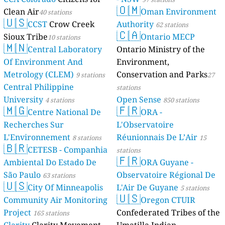
🇴🇲
Clean Air
Oman Environment
40 stations
🇺🇸
CCST
Crow Creek
Authority
62 stations
🇨🇦
Sioux Tribe
Ontario MECP
10 stations
🇲🇳
Central Laboratory
Ontario Ministry of the
Of Environment And
Environment,
Metrology (CLEM)
Conservation and Parks
9 stations
27
Central Philippine
stations
University
Open Sense
4 stations
850 stations
🇲🇬
🇫🇷
Centre National De
ORA -
Recherches Sur
L'Observatoire
L'Environnement
Réunionnais De L’Air
8 stations
15
🇧🇷
CETESB - Companhia
stations
🇫🇷
Ambiental Do Estado De
ORA Guyane -
São Paulo
Observatoire Régional De
63 stations
🇺🇸
City Of Minneapolis
L'Air De Guyane
5 stations
🇺🇸
Community Air Monitoring
Oregon CTUIR
Project
Confederated Tribes of the
165 stations