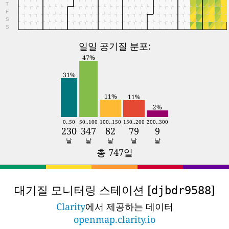
T
F
S
S
일일 공기질 분포:
47%
31%
11%
11%
2%
0..50
50..100
100..150
150..200
200..300
230
347
82
79
9
날
날
날
날
날
총 747일
대기질 모니터링 스테이션 [
]
djbdr9588
Clarity
에서 제공하는 데이터
openmap.clarity.io