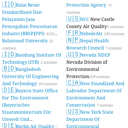
🇮🇩
Balai Besar
Protection Agency
71
Standardisasi Dan
stations
🇺🇸
Pelayanan Jasa
NCC
New Castle
Pencegahan Pencemaran
County Air Quality
5 stations
🇫🇷
Industri (BBSPJPPI)
NebuleAir
4152
192 stations
🇳🇵
Balamand University
Nepal Health
stations
25
Research Council
stations
7 stations
🇮🇩
🇺🇸
Bandung Institute Of
Nevada NDEP
Technology (ITB)
Nevada Division of
2 stations
🇧🇩
Bangladesh
Environmental
University Of Engineering
Protection
229 stations
🇨🇦
And Technology
New Foundland And
10 stations
🇩🇪
Bayern State Office
Labrador Department Of
For The Environment
Environment And
(Bayerisches
Conservation
7 stations
🇺🇸
Staatsministerium Für
New York State
Umwelt Und
Department Of
🇩🇪
Berlin Air Quality -
Verbraucherschutz) - LfU
Environmental