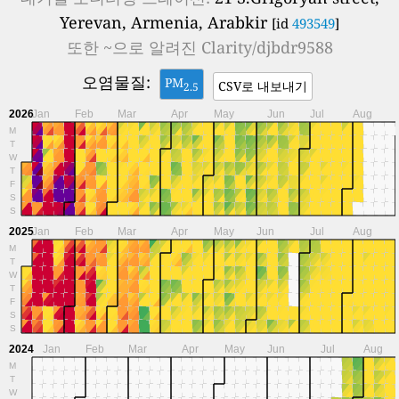
Yerevan, Armenia, Arabkir
[id
493549
]
또한 ~으로 알려진
Clarity/djbdr9588
오염물질:
PM
CSV로 내보내기
2.5
2026
Jan
Feb
Mar
Apr
May
Jun
Jul
Aug
M
T
W
T
F
S
S
2025
Jan
Feb
Mar
Apr
May
Jun
Jul
Aug
M
T
W
T
F
S
S
2024
Jan
Feb
Mar
Apr
May
Jun
Jul
Aug
M
T
W