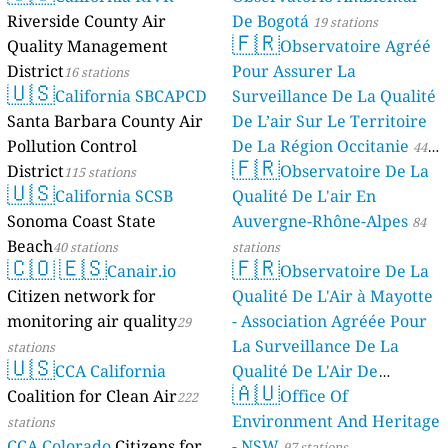
Riverside County Air
De Bogotá
19 stations
🇫🇷
Quality Management
Observatoire Agréé
District
Pour Assurer La
16 stations
🇺🇸
California SBCAPCD
Surveillance De La Qualité
Santa Barbara County Air
De L’air Sur Le Territoire
Pollution Control
De La Région Occitanie
44
🇫🇷
District
Observatoire De La
115 stations
stations
🇺🇸
California SCSB
Qualité De L'air En
Sonoma Coast State
Auvergne-Rhône-Alpes
84
Beach
40 stations
stations
🇨🇴
🇪🇸
🇫🇷
Canair.io
Observatoire De La
Citizen network for
Qualité De L'Air à Mayotte
monitoring air quality
- Association Agréée Pour
29
La Surveillance De La
stations
🇺🇸
CCA California
Qualité De L'Air De
🇦🇺
Coalition for Clean Air
Mayotte
Office Of
222
4 stations
Environment And Heritage
stations
CCA Colorado
Citizens for
- NSW
97 stations