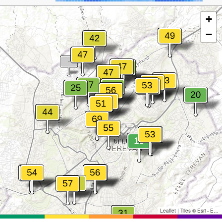
+
−
Leaflet
|
Tiles © Esri - Esri, DeLorme, NAVTEQ, TomTom, Intermap, iPC, USGS, FAO, NPS, NRCAN, GeoBase, Kadaster NL, Ordnance Survey, Esri Japan, METI, Esri China (Hong Kong), and the GIS User Community