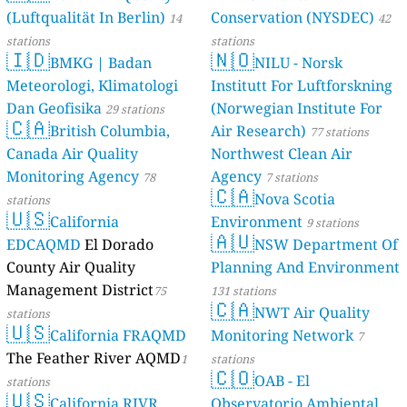
(Luftqualität In Berlin)
Conservation (NYSDEC)
46 stations
14
42
stations
stations
🇮🇩
🇳🇴
BMKG | Badan
NILU - Norsk
Meteorologi, Klimatologi
Institutt For Luftforskning
Dan Geofisika
(Norwegian Institute For
29 stations
🇨🇦
British Columbia,
Air Research)
77 stations
Canada Air Quality
Northwest Clean Air
Monitoring Agency
Agency
78
7 stations
🇨🇦
Nova Scotia
stations
🇺🇸
California
Environment
9 stations
🇦🇺
EDCAQMD
El Dorado
NSW Department Of
County Air Quality
Planning And Environment
Management District
75
131 stations
🇨🇦
NWT Air Quality
stations
🇺🇸
California FRAQMD
Monitoring Network
7
The Feather River AQMD
1
stations
🇨🇴
OAB - El
stations
🇺🇸
California RIVR
Observatorio Ambiental