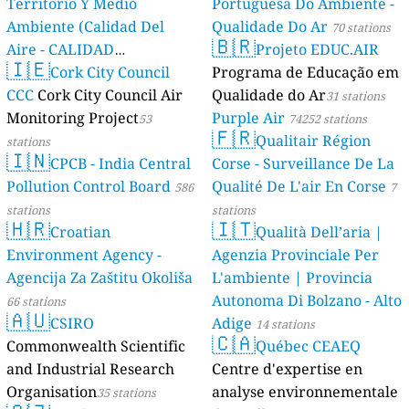
Territorio Y Medio
Portuguesa Do Ambiente -
Ambiente (Calidad Del
Qualidade Do Ar
70 stations
🇧🇷
Aire - CALIDAD
Projeto EDUC.AIR
🇮🇪
AMBIENTAL)
Cork City Council
Programa de Educação em
23 stations
CCC
Cork City Council Air
Qualidade do Ar
31 stations
Monitoring Project
Purple Air
53
74252 stations
🇫🇷
Qualitair Région
stations
🇮🇳
CPCB - India Central
Corse - Surveillance De La
Pollution Control Board
Qualité De L'air En Corse
586
7
stations
stations
🇭🇷
🇮🇹
Croatian
Qualità Dell’aria |
Environment Agency -
Agenzia Provinciale Per
Agencija Za Zaštitu Okoliša
L'ambiente | Provincia
Autonoma Di Bolzano - Alto
66 stations
🇦🇺
CSIRO
Adige
14 stations
🇨🇦
Commonwealth Scientific
Québec CEAEQ
and Industrial Research
Centre d'expertise en
Organisation
analyse environnementale
35 stations