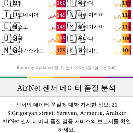
🇨🇱
🇺🇬
160
119
칠레
우간다
🇮🇩
🇳🇬
149
118
인도네시아
나이지리아
🇱🇸
🇲🇾
149
114
레소토
말레이시아
🇺🇸
🇨🇦
135
106
미국
캐나다
🇲🇬
🇰🇼
129
104
마다가스카르
쿠웨이트
Ranking updated 몇 초 전
(2026년 8월 9일 오전 5:40)
AirNet 센서 데이터 품질 분석
센서의 데이터 품질에 대한 자세한 정보:
21
S.Grigoryan street, Yerevan, Armenia, Arabkir
AirNet 센서 데이터 품질 검증 서비스의 보고서를 확인
하세요.