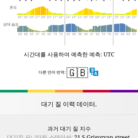
온도
16°
16°
23°
27°
29°
20°
17°
16°
14°
15°
21°
26°
23°
19°
17°
16°
15°
15°
18°
23°
상대 습도
68
68
45
37
35
65
73
74
82
80
56
40
47
62
70
76
82
84
63
47
시간대를 사용하여 예측한 예측: UTC
🇬🇧
다른 언어 번역:
대기 질 이력 데이터.
과거 대기 질 지수
대기질 모니터링 스테이션:
21 S.Grigoryan street,