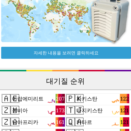
자세한 내용을 보려면 클릭하세요
대기질 순위
🇦🇪
🇵🇰
207
122
아랍에미리트
파키스탄
🇿🇲
🇹🇯
173
121
잠비아
타지키스탄
🇿🇦
🇶🇦
161
121
남아프리카
카타르