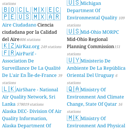
🇺🇸
Michigan
stations
🇧🇴
🇨🇱
🇲🇽
🇪🇨
Department Of
🇵🇪
🇺🇸
🇲🇽
🇦🇷
Environmental Quality
109
Aire Ciudadano
Ciencia
stations
🇺🇸
ciudadana por la Calidad
Mid-Ohio MORPC
del Aire
Mid-Ohio Regional
806 stations
🇰🇿
AirKaz.org
Planning Commission
249 stations
151
🇫🇷
AirParif -
stations
🇺🇾
Association De
Ministerio De
Surveillance De La Qualité
Ambiente De La República
De L'air En Île-de-France
Oriental Del Uruguay
39
6
stations
stations
🇱🇰
🇶🇦
AirShare - National
Ministry Of
Air Quality Network, Sri
Environment And Climate
Lanka
Change, State Of Qatar
578019 stations
16
Alaska DEC- Division Of Air
stations
🇲🇰
Quality Information,
Ministry Of
Alaska Department Of
Environment And Physical