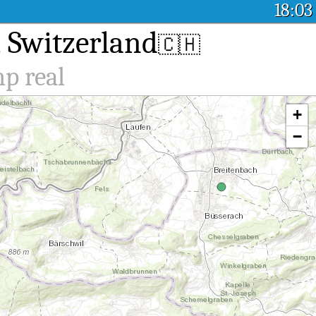
18:03
I, Switzerland
🇨🇭
mp real
+
−