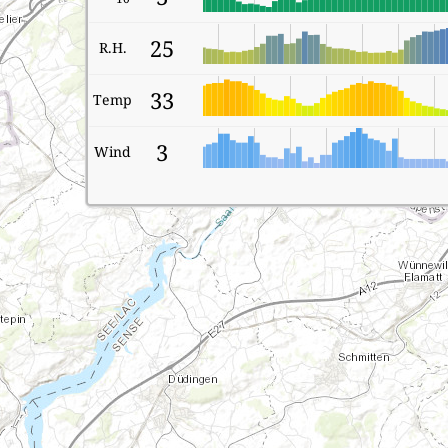
25
R.H.
33
Temp
3
Wind