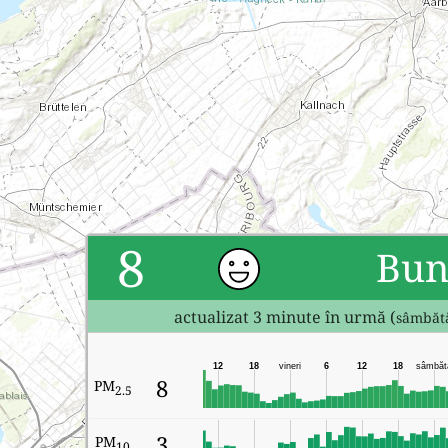
8
Bu
actualizat 3 minute în urmă (
sâmbătă
12
18
vineri
6
12
18
sâmbăt
8
PM
2.5
3
PM
10