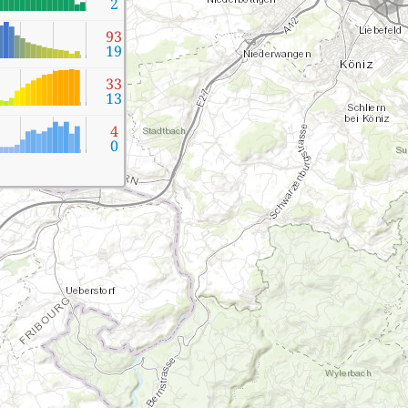
2
93
19
33
13
4
0