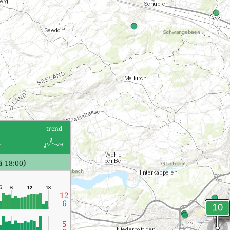
n
trend
)
 18:00
ă
6
12
18
12
6
5