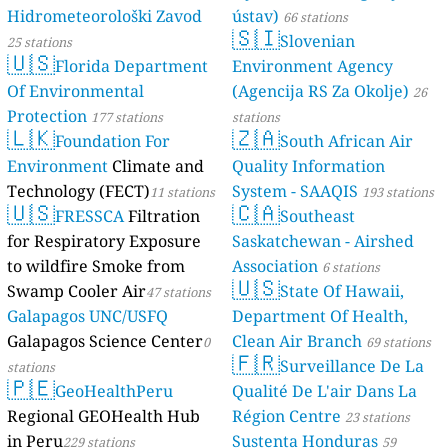
Hidrometeorološki Zavod
ústav)
66 stations
🇸🇮
Slovenian
25 stations
🇺🇸
Florida Department
Environment Agency
Of Environmental
(Agencija RS Za Okolje)
26
Protection
177 stations
stations
🇱🇰
🇿🇦
Foundation For
South African Air
Environment
Climate and
Quality Information
Technology (FECT)
System - SAAQIS
11 stations
193 stations
🇺🇸
🇨🇦
FRESSCA
Filtration
Southeast
for Respiratory Exposure
Saskatchewan - Airshed
to wildfire Smoke from
Association
6 stations
🇺🇸
Swamp Cooler Air
State Of Hawaii,
47 stations
Galapagos UNC/USFQ
Department Of Health,
Galapagos Science Center
Clean Air Branch
0
69 stations
🇫🇷
Surveillance De La
stations
🇵🇪
GeoHealthPeru
Qualité De L'air Dans La
Regional GEOHealth Hub
Région Centre
23 stations
in Peru
Sustenta Honduras
229 stations
59