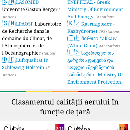
🇸🇳
LASOMED
ΕΝΕΡΓΕΙΑΣ - Greek
Université Gaston Berger
Ministry Of Environment
1
And Energy
stations
14 stations
🇸🇳
🇰🇿
LPAOSF
Laboratoire
Қазгидромет -
de Recherche dans le
Kazhydromet
193 stations
🇹🇭
domaine du Climat, de
ยักษ์ขาว Yakkaw
l'Atmosphére et de
(White Giant)
447 stations
🇺🇸
l'Océanographie
საქართველოს
2 stations
🇩🇪
Luftqualität In
გარემოს დაცვისა და
Schleswig-Holstein
სოფლის მეურნეობის
15
სამინისტრო - Ministry Of
stations
Environment Protection
And Agriculture Of
Georgia
16 stations
Clasamentul calității aerului în
funcție de țară
🇨🇱
🇨🇳
201
130
Chile
China