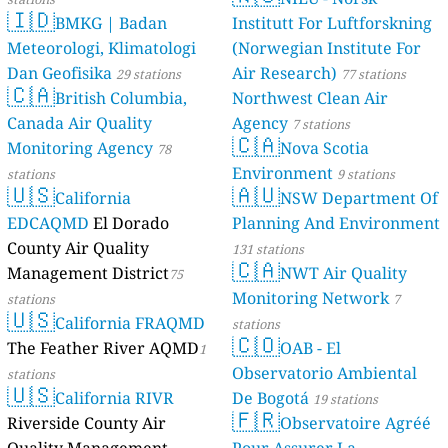
🇮🇩
BMKG | Badan
Institutt For Luftforskning
Meteorologi, Klimatologi
(Norwegian Institute For
Dan Geofisika
Air Research)
29 stations
77 stations
🇨🇦
British Columbia,
Northwest Clean Air
Canada Air Quality
Agency
7 stations
🇨🇦
Monitoring Agency
Nova Scotia
78
Environment
stations
9 stations
🇺🇸
🇦🇺
California
NSW Department Of
EDCAQMD
El Dorado
Planning And Environment
County Air Quality
131 stations
🇨🇦
Management District
NWT Air Quality
75
Monitoring Network
stations
7
🇺🇸
California FRAQMD
stations
🇨🇴
The Feather River AQMD
OAB - El
1
Observatorio Ambiental
stations
🇺🇸
California RIVR
De Bogotá
19 stations
🇫🇷
Riverside County Air
Observatoire Agréé