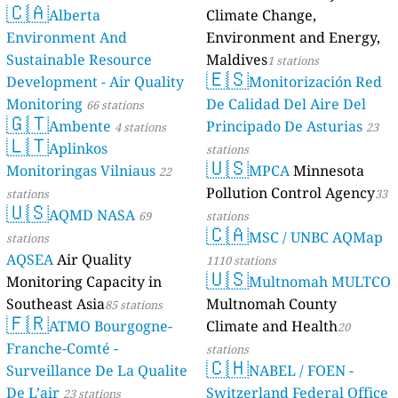
🇨🇦
Alberta
Climate Change,
Environment And
Environment and Energy,
Sustainable Resource
Maldives
1 stations
🇪🇸
Development - Air Quality
Monitorización Red
Monitoring
De Calidad Del Aire Del
66 stations
🇬🇹
Ambente
Principado De Asturias
4 stations
23
🇱🇹
Aplinkos
stations
🇺🇸
Monitoringas Vilniaus
MPCA
Minnesota
22
Pollution Control Agency
stations
33
🇺🇸
AQMD NASA
69
stations
🇨🇦
MSC / UNBC AQMap
stations
AQSEA
Air Quality
1110 stations
🇺🇸
Monitoring Capacity in
Multnomah MULTCO
Southeast Asia
Multnomah County
85 stations
🇫🇷
ATMO Bourgogne-
Climate and Health
20
Franche-Comté -
stations
🇨🇭
Surveillance De La Qualite
NABEL / FOEN -
De L’air
Switzerland Federal Office
23 stations