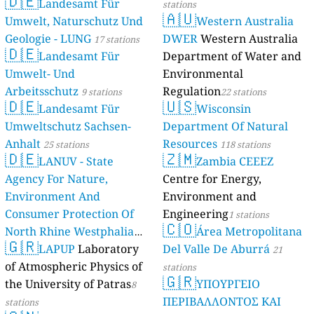
🇩🇪
Landesamt Für
stations
🇦🇺
Umwelt, Naturschutz Und
Western Australia
Geologie - LUNG
DWER
Western Australia
17 stations
🇩🇪
Landesamt Für
Department of Water and
Umwelt- Und
Environmental
Arbeitsschutz
Regulation
9 stations
22 stations
🇩🇪
🇺🇸
Landesamt Für
Wisconsin
Umweltschutz Sachsen-
Department Of Natural
Anhalt
Resources
25 stations
118 stations
🇩🇪
🇿🇲
LANUV - State
Zambia CEEEZ
Agency For Nature,
Centre for Energy,
Environment And
Environment and
Consumer Protection Of
Engineering
1 stations
🇨🇴
North Rhine Westphalia
Área Metropolitana
🇬🇷
(Landesamt Für Natur,
LAPUP
Laboratory
Del Valle De Aburrá
21
Umwelt Und
of Atmospheric Physics of
stations
🇬🇷
Verbraucherschutz NRW)
the University of Patras
ΥΠΟΥΡΓΕΙΟ
8
ΠΕΡΙΒΑΛΛΟΝΤΟΣ ΚΑΙ
61 stations
stations