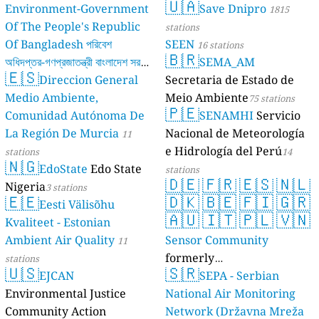
🇺🇦
Environment-Government
Save Dnipro
1815
Of The People's Republic
stations
Of Bangladesh পরিবেশ
SEEN
16 stations
🇧🇷
অধিদপ্তর-গণপ্রজাতন্ত্রী বাংলাদেশ সরকার
SEMA_AM
🇪🇸
Direccion General
Secretaria de Estado de
17 stations
Medio Ambiente,
Meio Ambiente
75 stations
🇵🇪
Comunidad Autónoma De
SENAMHI
Servicio
La Región De Murcia
Nacional de Meteorología
11
e Hidrología del Perú
stations
14
🇳🇬
EdoState
Edo State
stations
🇩🇪
🇫🇷
🇪🇸
🇳🇱
Nigeria
3 stations
🇪🇪
🇩🇰
🇧🇪
🇫🇮
🇬🇷
Eesti Välisõhu
🇦🇺
🇮🇹
🇵🇱
🇻🇳
Kvaliteet - Estonian
Ambient Air Quality
Sensor Community
11
formerly
stations
🇺🇸
🇸🇷
EJCAN
luftdaten.info
SEPA - Serbian
35821 stations
Environmental Justice
National Air Monitoring
Community Action
Network (Državna Mreža