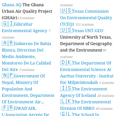
Ghana AQ
The Ghana
stations
🇺🇸
Urban Air Quality Project
Texas Commission
(GHAir)
On Environmental Quality
13 stations
🇬🇮
Gibraltar
(TCEQ)
311 stations
🇺🇸
Environmental Agency
Texas UNT-GEO
7
University of North Texas,
stations
🇦🇷
Gobierno De Bahía
Department of Geography
Blanca, Direction Del
and the Environment
99
Medio Ambiente,
stations
🇩🇰
Monitoreo De La Calidad
The Department Of
Del Aire
Environmental Science At
3 stations
🇳🇵
Government Of
Aarhus University - Institut
Nepal, Ministry Of
For Miljøvidenskab
5 stations
🇮🇸
Population And
The Environment
Environment, Department
Agency Of Iceland
20 stations
🇱🇰
Of Environment Air
The Environmental
🇫🇷
Quality Monitoring
GWAD'AIR,
Division Of NBRO
30
43 stations
🇬🇱
L’Association Agréée De
The School In
stations