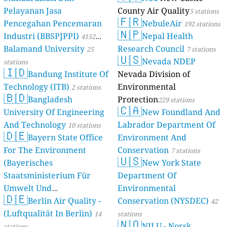
Pelayanan Jasa
County Air Quality
5 stations
🇫🇷
Pencegahan Pencemaran
NebuleAir
192 stations
🇳🇵
Industri (BBSPJPPI)
Nepal Health
4152
Balamand University
Research Council
stations
25
7 stations
🇺🇸
Nevada NDEP
stations
🇮🇩
Bandung Institute Of
Nevada Division of
Technology (ITB)
Environmental
2 stations
🇧🇩
Bangladesh
Protection
229 stations
🇨🇦
University Of Engineering
New Foundland And
And Technology
Labrador Department Of
10 stations
🇩🇪
Bayern State Office
Environment And
For The Environment
Conservation
7 stations
🇺🇸
(Bayerisches
New York State
Staatsministerium Für
Department Of
Umwelt Und
Environmental
🇩🇪
Berlin Air Quality -
Verbraucherschutz) - LfU
Conservation (NYSDEC)
42
(Luftqualität In Berlin)
46 stations
14
stations
🇳🇴
NILU - Norsk
stations