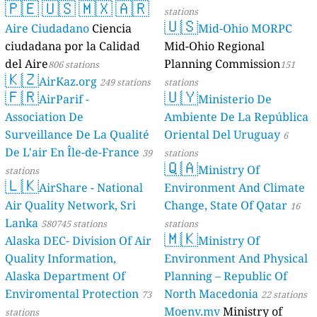
🇵🇪
🇺🇸
🇲🇽
🇦🇷
stations
🇺🇸
Aire Ciudadano
Ciencia
Mid-Ohio MORPC
ciudadana por la Calidad
Mid-Ohio Regional
del Aire
Planning Commission
806 stations
151
🇰🇿
AirKaz.org
249 stations
stations
🇫🇷
🇺🇾
AirParif -
Ministerio De
Association De
Ambiente De La República
Surveillance De La Qualité
Oriental Del Uruguay
6
De L'air En Île-de-France
39
stations
🇶🇦
Ministry Of
stations
🇱🇰
AirShare - National
Environment And Climate
Air Quality Network, Sri
Change, State Of Qatar
16
Lanka
580745 stations
stations
🇲🇰
Alaska DEC- Division Of Air
Ministry Of
Quality Information,
Environment And Physical
Alaska Department Of
Planning – Republic Of
Enviromental Protection
North Macedonia
73
22 stations
Moenv.mv
Ministry of
stations