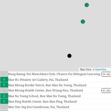
Map Data: ©
OpenStreetMap contributors
--
Kung Kaeng: Pai Munchkins Club / PLearn Pai Bilingual Learning
34 zile
Center, Thailand
0
Mae Hi: Pittalew Art Gallery, Pai, Thailand
0
Mae Khong Border Patrol, Ban Mae Na Toeng, Thailand
--
Mae Khong Health Center, Ban Wiang Nua, Thailand
41 zile
2
Mae Na Toeng School, Ban Mae Na Toeng, Thailand
0
Mae Ping Health Center, Ban Mae Ping, Thailand
--
Mae Yen: Ing Doi Guesthouse, Pai, Thailand