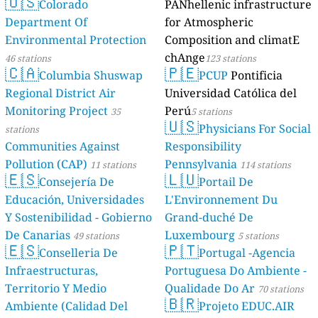
🇺🇸
Colorado
PANhellenic infrastructure
Department Of
for Atmospheric
Environmental Protection
Composition and climatE
chAnge
46 stations
123 stations
🇨🇦
🇵🇪
Columbia Shuswap
PCUP
Pontificia
Regional District Air
Universidad Católica del
Monitoring Project
Perú
35
5 stations
🇺🇸
Physicians For Social
stations
Communities Against
Responsibility
Pollution (CAP)
Pennsylvania
11 stations
114 stations
🇪🇸
🇱🇺
Consejería De
Portail De
Educación, Universidades
L'Environnement Du
Y Sostenibilidad - Gobierno
Grand-duché De
De Canarias
Luxembourg
49 stations
5 stations
🇪🇸
🇵🇹
Conselleria De
Portugal -Agencia
Infraestructuras,
Portuguesa Do Ambiente -
Territorio Y Medio
Qualidade Do Ar
70 stations
🇧🇷
Ambiente (Calidad Del
Projeto EDUC.AIR