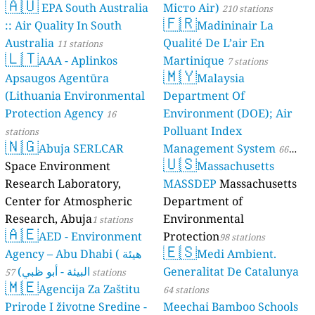
🇦🇺
EPA South Australia
Місто Air)
210 stations
🇫🇷
:: Air Quality In South
Madininair La
Australia
Qualité De L’air En
11 stations
🇱🇹
AAA - Aplinkos
Martinique
7 stations
🇲🇾
Apsaugos Agentūra
Malaysia
(Lithuania Environmental
Department Of
Protection Agency
Environment (DOE); Air
16
Polluant Index
stations
🇳🇬
Abuja SERLCAR
Management System
66
🇺🇸
Space Environment
Massachusetts
stations
Research Laboratory,
MASSDEP
Massachusetts
Center for Atmospheric
Department of
Research, Abuja
Environmental
1 stations
🇦🇪
AED - Environment
Protection
98 stations
🇪🇸
Agency – Abu Dhabi ( هيئة
Medi Ambient.
البيئة - أبو ظبي)
Generalitat De Catalunya
57 stations
🇲🇪
Agencija Za Zaštitu
64 stations
Prirode I životne Sredine -
Meechai Bamboo Schools