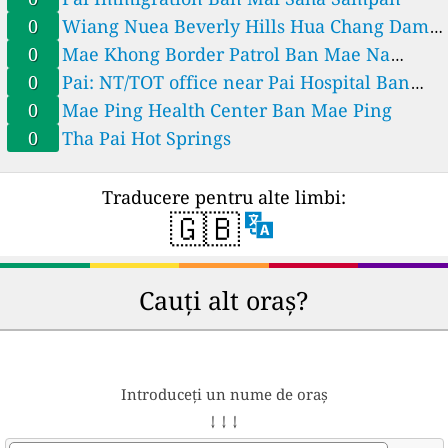
0
Wiang Nuea Beverly Hills Hua Chang Dam
Ban Mae Na Chalong
0
Mae Khong Border Patrol Ban Mae Na
Toeng
0
Pai: NT/TOT office near Pai Hospital Ban
Mai Saha Sampan
0
Mae Ping Health Center Ban Mae Ping
0
Tha Pai Hot Springs
Traducere pentru alte limbi:
🇬🇧
Cauți alt oraș?
Introduceți un nume de oraș
↓ ↓ ↓