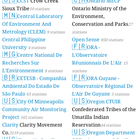
CCST
Crow Creek
Ontario MECP
Sioux Tribe
Ontario Ministry of the
10 stations
🇲🇳
Central Laboratory
Environment,
Of Environment And
Conservation and Parks
27
Metrology (CLEM)
9 stations
stations
Central Philippine
Open Sense
850 stations
🇫🇷
University
ORA -
4 stations
🇲🇬
Centre National De
L'Observatoire
Recherches Sur
Réunionnais De L’Air
15
L'Environnement
8 stations
stations
🇧🇷
🇫🇷
CETESB - Companhia
ORA Guyane -
Ambiental Do Estado De
Observatoire Régional De
São Paulo
L'Air De Guyane
63 stations
5 stations
🇺🇸
🇺🇸
City Of Minneapolis
Oregon CTUIR
Community Air Monitoring
Confederated Tribes of the
Project
Umatilla Indian
165 stations
Clarity
Clarity Movement
Reservation
44 stations
🇺🇸
Co.
Oregon Department
3119 stations