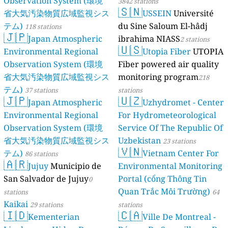
Observation System (環境
3842 stations
🇸🇳
省大気汚染物質広域監視シス
USSEIN
Université
テム)
du Sine Saloum El-hâdj
118 stations
🇯🇵
Japan Atmospheric
ibrahima NIASS
2 stations
🇺🇸
Environmental Regional
Utopia Fiber
UTOPIA
Observation System (環境
Fiber powered air quality
省大気汚染物質広域監視シス
monitoring program
218
テム)
37 stations
stations
🇯🇵
🇺🇿
Japan Atmospheric
Uzhydromet - Center
Environmental Regional
For Hydrometeorological
Observation System (環境
Service Of The Republic Of
省大気汚染物質広域監視シス
Uzbekistan
23 stations
🇻🇳
テム)
Vietnam Center For
86 stations
🇦🇷
Jujuy
Municipio de
Environmental Monitoring
San Salvador de Jujuy
Portal (cổng Thông Tin
0
Quan Trắc Môi Trường)
stations
64
Kaikai
29 stations
stations
🇮🇩
🇨🇦
Kementerian
Ville De Montreal -