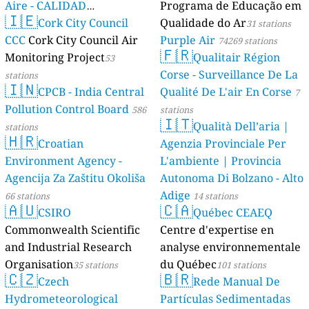
Aire - CALIDAD
Programa de Educação em
🇮🇪
AMBIENTAL)
Cork City Council
Qualidade do Ar
23 stations
31 stations
CCC
Cork City Council Air
Purple Air
74269 stations
🇫🇷
Monitoring Project
Qualitair Région
53
Corse - Surveillance De La
stations
🇮🇳
CPCB - India Central
Qualité De L'air En Corse
7
Pollution Control Board
586
stations
🇮🇹
Qualità Dell’aria |
stations
🇭🇷
Croatian
Agenzia Provinciale Per
Environment Agency -
L'ambiente | Provincia
Agencija Za Zaštitu Okoliša
Autonoma Di Bolzano - Alto
Adige
66 stations
14 stations
🇦🇺
🇨🇦
CSIRO
Québec CEAEQ
Commonwealth Scientific
Centre d'expertise en
and Industrial Research
analyse environnementale
Organisation
du Québec
35 stations
101 stations
🇨🇿
🇧🇷
Czech
Rede Manual De
Hydrometeorological
Partículas Sedimentadas