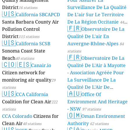
Quality Management
Pour Assurer La
District
Surveillance De La Qualité
16 stations
🇺🇸
California SBCAPCD
De L’air Sur Le Territoire
Santa Barbara County Air
De La Région Occitanie
44
🇫🇷
Pollution Control
Observatoire De La
stations
District
Qualité De L'air En
115 stations
🇺🇸
California SCSB
Auvergne-Rhône-Alpes
84
Sonoma Coast State
stations
🇫🇷
Beach
Observatoire De La
40 stations
🇨🇴
🇪🇸
Canair.io
Qualité De L'Air à Mayotte
Citizen network for
- Association Agréée Pour
monitoring air quality
La Surveillance De La
29
Qualité De L'Air De
stations
🇺🇸
🇦🇺
CCA California
Mayotte
Office Of
4 stations
Coalition for Clean Air
Environment And Heritage
222
- NSW
stations
97 stations
🇴🇲
CCA Colorado
Citizens for
Oman Environment
Clean Air
Authority
40 stations
62 stations
🇺🇸
🇨🇦