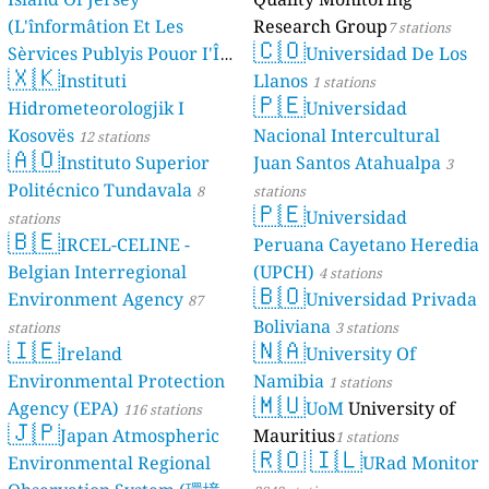
(L'înformâtion Et Les
Research Group
7 stations
🇨🇴
Sèrvices Publyis Pouor I'Île
Universidad De Los
🇽🇰
Dé Jèrri)
Instituti
Llanos
2 stations
1 stations
🇵🇪
Hidrometeorologjik I
Universidad
Kosovës
Nacional Intercultural
12 stations
🇦🇴
Instituto Superior
Juan Santos Atahualpa
3
Politécnico Tundavala
8
stations
🇵🇪
Universidad
stations
🇧🇪
IRCEL-CELINE -
Peruana Cayetano Heredia
Belgian Interregional
(UPCH)
4 stations
🇧🇴
Environment Agency
Universidad Privada
87
Boliviana
stations
3 stations
🇮🇪
🇳🇦
Ireland
University Of
Environmental Protection
Namibia
1 stations
🇲🇺
Agency (EPA)
UoM
University of
116 stations
🇯🇵
Japan Atmospheric
Mauritius
1 stations
🇷🇴
🇮🇱
Environmental Regional
URad Monitor