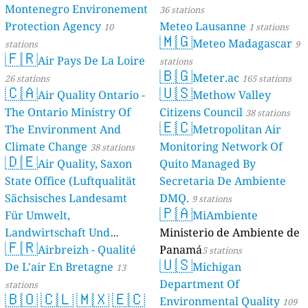
Montenegro Environement
36 stations
Protection Agency
Meteo Lausanne
10
1 stations
🇲🇬
Meteo Madagascar
stations
9
🇫🇷
Air Pays De La Loire
stations
🇧🇬
Meter.ac
26 stations
165 stations
🇨🇦
🇺🇸
Air Quality Ontario -
Methow Valley
The Ontario Ministry Of
Citizens Council
38 stations
🇪🇨
The Environment And
Metropolitan Air
Climate Change
Monitoring Network Of
38 stations
🇩🇪
Air Quality, Saxon
Quito Managed By
State Office (Luftqualität
Secretaria De Ambiente
Sächsisches Landesamt
DMQ.
9 stations
🇵🇦
Für Umwelt,
MiAmbiente
Landwirtschaft Und
Ministerio de Ambiente de
🇫🇷
Geologie)
Airbreizh - Qualité
Panamá
50 stations
5 stations
🇺🇸
De L'air En Bretagne
Michigan
13
Department Of
stations
🇧🇴
🇨🇱
🇲🇽
🇪🇨
Environmental Quality
109