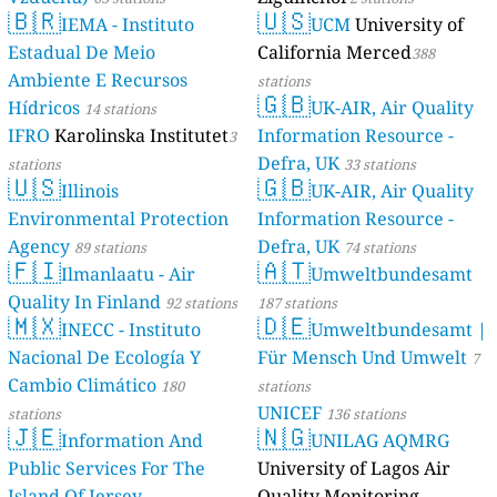
🇧🇷
🇺🇸
IEMA - Instituto
UCM
University of
Estadual De Meio
California Merced
388
Ambiente E Recursos
stations
🇬🇧
Hídricos
UK-AIR, Air Quality
14 stations
IFRO
Karolinska Institutet
Information Resource -
3
Defra, UK
stations
33 stations
🇺🇸
🇬🇧
Illinois
UK-AIR, Air Quality
Environmental Protection
Information Resource -
Agency
Defra, UK
89 stations
74 stations
🇫🇮
🇦🇹
Ilmanlaatu - Air
Umweltbundesamt
Quality In Finland
92 stations
187 stations
🇲🇽
🇩🇪
INECC - Instituto
Umweltbundesamt |
Nacional De Ecología Y
Für Mensch Und Umwelt
7
Cambio Climático
180
stations
UNICEF
stations
136 stations
🇯🇪
🇳🇬
Information And
UNILAG AQMRG
Public Services For The
University of Lagos Air
Island Of Jersey
Quality Monitoring