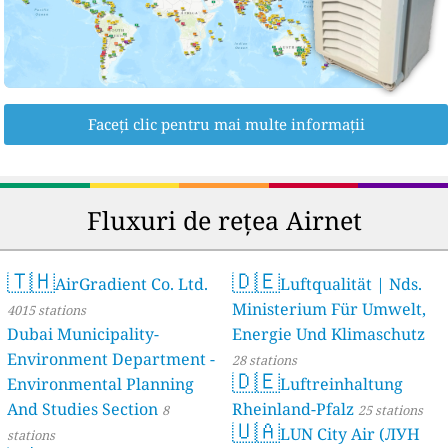
Faceți clic pentru mai multe informații
Fluxuri de rețea Airnet
🇹🇭
🇩🇪
AirGradient Co. Ltd.
Luftqualität | Nds.
Ministerium Für Umwelt,
4015 stations
Dubai Municipality-
Energie Und Klimaschutz
Environment Department -
28 stations
🇩🇪
Environmental Planning
Luftreinhaltung
And Studies Section
Rheinland-Pfalz
8
25 stations
🇺🇦
LUN City Air (ЛУН
stations