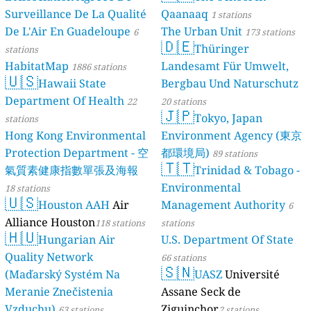
Surveillance De La Qualité
Qaanaaq
1 stations
De L'Air En Guadeloupe
The Urban Unit
6
173 stations
🇩🇪
Thüringer
stations
HabitatMap
Landesamt Für Umwelt,
1886 stations
🇺🇸
Hawaii State
Bergbau Und Naturschutz
Department Of Health
22
20 stations
🇯🇵
Tokyo, Japan
stations
Hong Kong Environmental
Environment Agency (東京
Protection Department - 空
都環境局)
89 stations
🇹🇹
氣質素健康指數單張及海報
Trinidad & Tobago -
Environmental
18 stations
🇺🇸
Houston AAH
Air
Management Authority
6
Alliance Houston
118 stations
stations
🇭🇺
Hungarian Air
U.S. Department Of State
Quality Network
66 stations
🇸🇳
(Maďarský Systém Na
UASZ
Université
Meranie Znečistenia
Assane Seck de
Vzduchu)
Ziguinchor
63 stations
2 stations