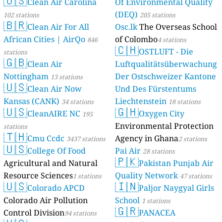
🇺🇸
Clean Air Carolina
Of Environmental Quality
(DEQ)
102 stations
205 stations
🇧🇷
Clean Air For All
Osc.lk
The Overseas School
African Cities | AirQo
of Colombo
846
4 stations
🇨🇭
OSTLUFT - Die
stations
🇬🇧
Clean Air
Luftqualitätsüberwachung
Nottingham
Der Ostschweizer Kantone
13 stations
🇺🇸
Clean Air Now
Und Des Fürstentums
Kansas (CANK)
Liechtenstein
34 stations
18 stations
🇺🇸
🇬🇭
CleanAIRE NC
Oxygen City
195
Environmental Protection
stations
🇹🇭
Cmu Ccdc
Agency in Ghana
3437 stations
2 stations
🇺🇸
College Of Food
Pai Air
28 stations
🇵🇰
Agricultural and Natural
Pakistan Punjab Air
Resource Sciences
Quality Network
1 stations
47 stations
🇺🇸
🇮🇳
Colorado APCD
Paljor Naygyal Girls
Colorado Air Pollution
School
1 stations
🇬🇷
Control Division
PANACEA
94 stations