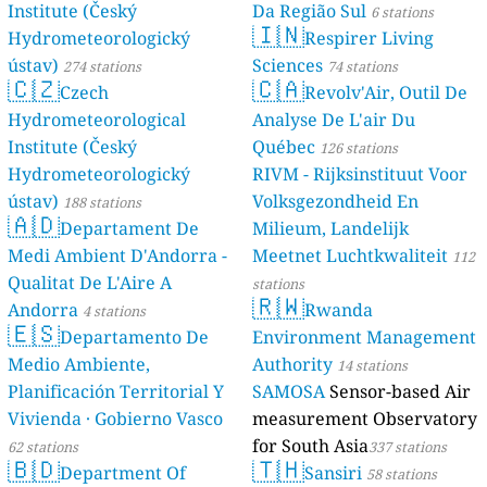
Institute (Český
Da Região Sul
6 stations
🇮🇳
Hydrometeorologický
Respirer Living
ústav)
Sciences
274 stations
74 stations
🇨🇿
🇨🇦
Czech
Revolv'Air, Outil De
Hydrometeorological
Analyse De L'air Du
Institute (Český
Québec
126 stations
Hydrometeorologický
RIVM - Rijksinstituut Voor
ústav)
Volksgezondheid En
188 stations
🇦🇩
Departament De
Milieum, Landelijk
Medi Ambient D'Andorra -
Meetnet Luchtkwaliteit
112
Qualitat De L'Aire A
stations
🇷🇼
Andorra
Rwanda
4 stations
🇪🇸
Departamento De
Environment Management
Medio Ambiente,
Authority
14 stations
Planificación Territorial Y
SAMOSA
Sensor-based Air
Vivienda · Gobierno Vasco
measurement Observatory
for South Asia
62 stations
337 stations
🇧🇩
🇹🇭
Department Of
Sansiri
58 stations