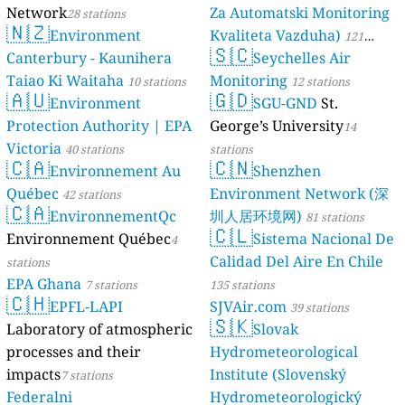
Network
Za Automatski Monitoring
28 stations
🇳🇿
Environment
Kvaliteta Vazduha)
121
🇸🇨
Canterbury - Kaunihera
Seychelles Air
stations
Taiao Ki Waitaha
Monitoring
10 stations
12 stations
🇦🇺
🇬🇩
Environment
SGU-GND
St.
Protection Authority | EPA
George’s University
14
Victoria
40 stations
stations
🇨🇦
🇨🇳
Environnement Au
Shenzhen
Québec
Environment Network (深
42 stations
🇨🇦
EnvironnementQc
圳人居环境网)
81 stations
🇨🇱
Environnement Québec
Sistema Nacional De
4
Calidad Del Aire En Chile
stations
EPA Ghana
7 stations
135 stations
🇨🇭
EPFL-LAPI
SJVAir.com
39 stations
🇸🇰
Laboratory of atmospheric
Slovak
processes and their
Hydrometeorological
impacts
Institute (Slovenský
7 stations
Federalni
Hydrometeorologický