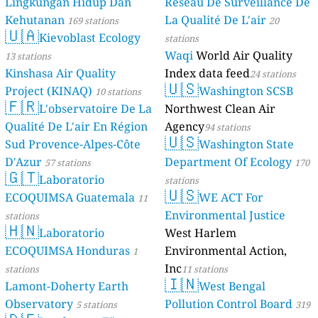
Lingkungan Hidup Dan
Réseau De Surveillance De
Kehutanan
La Qualité De L'air
169 stations
20
🇺🇦
Kievoblast Ecology
stations
Waqi
World Air Quality
13 stations
Kinshasa Air Quality
Index data feed
24 stations
🇺🇸
Project (KINAQ)
Washington SCSB
10 stations
🇫🇷
L'observatoire De La
Northwest Clean Air
Qualité De L'air En Région
Agency
94 stations
🇺🇸
Sud Provence-Alpes-Côte
Washington State
D'Azur
Department Of Ecology
57 stations
170
🇬🇹
Laboratorio
stations
🇺🇸
ECOQUIMSA Guatemala
WE ACT For
11
Environmental Justice
stations
🇭🇳
Laboratorio
West Harlem
ECOQUIMSA Honduras
Environmental Action,
1
Inc
stations
11 stations
🇮🇳
Lamont-Doherty Earth
West Bengal
Observatory
Pollution Control Board
5 stations
319