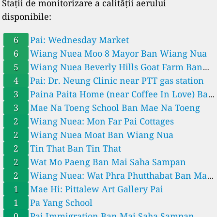
Stații de monitorizare a calității aerului
disponibile:
6
Pai: Wednesday Market
6
Wiang Nuea Moo 8 Mayor Ban Wiang Nua
5
Wiang Nuea Beverly Hills Goat Farm Ban
Mae Na Chalong
4
Pai: Dr. Neung Clinic near PTT gas station
3
Paina Paita Home (near Coffee In Love) Ban
Tin That
3
Mae Na Toeng School Ban Mae Na Toeng
2
Wiang Nuea: Mon Far Pai Cottages
2
Wiang Nuea Moat Ban Wiang Nua
2
Tin That Ban Tin That
2
Wat Mo Paeng Ban Mai Saha Sampan
2
Wiang Nuea: Wat Phra Phutthabat Ban Mae
Na Chalong
1
Mae Hi: Pittalew Art Gallery Pai
1
Pa Yang School
0
Pai Immigration Ban Mai Saha Sampan