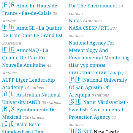
🇫🇷
Atmo En Hauts-de-
For The Environment
14
France - Pas-de-Calais
38
stations
Nafas
stations
84 stations
🇫🇷
AtmoGE - La Qualité
NASA CSESP / RTI
207
De L’air Dans Le Grand Est
stations
National Agency For
50 stations
🇫🇷
AtmoNAQ - La
Meteorology And
Qualité De L’air En
Environmental Monitoring
Nouvelle Aquitaine
(Цаг уур орчны
46
шинжилгээний газар )
stations
21
🇵🇪
AUPP Liger Leadership
National University
stations
Academy
Of San Agustin Of
14 stations
🇦🇺
Australian National
Arequipa
0 stations
🇸🇪
University (ANU)
Natur Vårdsverket -
38 stations
🇲🇽
Ayuntamiento De
Swedish Environmental
Mexicali
Protection Agency
120 stations
71
🇮🇩
Balai Besar
stations
🇺🇸
Standardisasi Dan
NCC
New Castle