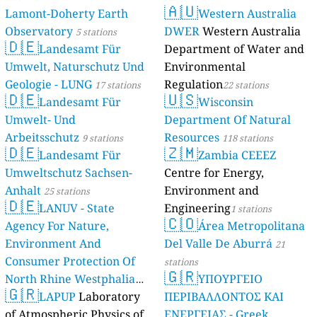
🇦🇺
Lamont-Doherty Earth
Western Australia
Observatory
DWER
Western Australia
5 stations
🇩🇪
Landesamt Für
Department of Water and
Umwelt, Naturschutz Und
Environmental
Geologie - LUNG
Regulation
17 stations
22 stations
🇩🇪
🇺🇸
Landesamt Für
Wisconsin
Umwelt- Und
Department Of Natural
Arbeitsschutz
Resources
9 stations
118 stations
🇩🇪
🇿🇲
Landesamt Für
Zambia CEEEZ
Umweltschutz Sachsen-
Centre for Energy,
Anhalt
Environment and
25 stations
🇩🇪
LANUV - State
Engineering
1 stations
🇨🇴
Agency For Nature,
Área Metropolitana
Environment And
Del Valle De Aburrá
21
Consumer Protection Of
stations
🇬🇷
North Rhine Westphalia
ΥΠΟΥΡΓΕΙΟ
🇬🇷
(Landesamt Für Natur,
LAPUP
Laboratory
ΠΕΡΙΒΑΛΛΟΝΤΟΣ ΚΑΙ
Umwelt Und
of Atmospheric Physics of
ΕΝΕΡΓΕΙΑΣ - Greek