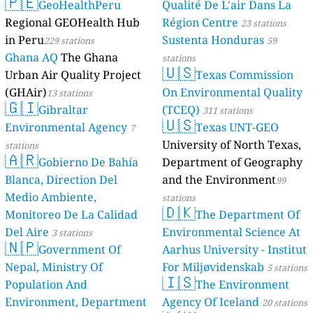
🇵🇪
GeoHealthPeru
Qualité De L'air Dans La
Regional GEOHealth Hub
Région Centre
23 stations
in Peru
Sustenta Honduras
229 stations
59
Ghana AQ
The Ghana
stations
🇺🇸
Urban Air Quality Project
Texas Commission
(GHAir)
On Environmental Quality
13 stations
🇬🇮
Gibraltar
(TCEQ)
311 stations
🇺🇸
Environmental Agency
Texas UNT-GEO
7
University of North Texas,
stations
🇦🇷
Gobierno De Bahía
Department of Geography
Blanca, Direction Del
and the Environment
99
Medio Ambiente,
stations
🇩🇰
Monitoreo De La Calidad
The Department Of
Del Aire
Environmental Science At
3 stations
🇳🇵
Government Of
Aarhus University - Institut
Nepal, Ministry Of
For Miljøvidenskab
5 stations
🇮🇸
Population And
The Environment
Environment, Department
Agency Of Iceland
20 stations