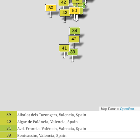
Map Data: ©
OpenStreetMap contributors
39
Albalat dels Tarongers, Valencia, Spain
40
Algar de Palància, Valencia, Spain
34
Avd. Francia, València, Valencia, Spain
38
Benicassim, Valencia, Spain