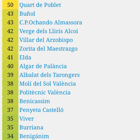
50
Quart de Poblet
43
Buñol
43
C.P.Ochando Almassora
42
Verge dels Lliris Alcoi
42
Villar del Arzobispo
42
Zorita del Maestrazgo
41
Elda
40
Algar de Palància
39
Albalat dels Tarongers
38
Molí del Sol València
38
Politècnic València
38
Benicassim
37
Penyeta Castelló
35
Viver
35
Burriana
34
Benigánim