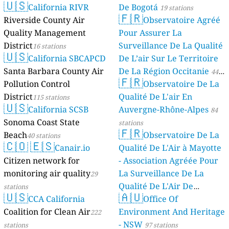
🇺🇸
California RIVR
De Bogotá
19 stations
🇫🇷
Riverside County Air
Observatoire Agréé
Quality Management
Pour Assurer La
District
Surveillance De La Qualité
16 stations
🇺🇸
California SBCAPCD
De L’air Sur Le Territoire
Santa Barbara County Air
De La Région Occitanie
44
🇫🇷
Pollution Control
Observatoire De La
stations
District
Qualité De L'air En
115 stations
🇺🇸
California SCSB
Auvergne-Rhône-Alpes
84
Sonoma Coast State
stations
🇫🇷
Beach
Observatoire De La
40 stations
🇨🇴
🇪🇸
Canair.io
Qualité De L'Air à Mayotte
Citizen network for
- Association Agréée Pour
monitoring air quality
La Surveillance De La
29
Qualité De L'Air De
stations
🇺🇸
🇦🇺
CCA California
Mayotte
Office Of
4 stations
Coalition for Clean Air
Environment And Heritage
222
- NSW
stations
97 stations