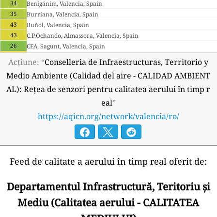
34
Benigánim, Valencia, Spain
35
Burriana, Valencia, Spain
43
Buñol, Valencia, Spain
43
C.P.Ochando, Almassora, Valencia, Spain
26
CEA, Sagunt, Valencia, Spain
50
Caudete de las Fuentes, Valencia, Spain
Acțiune: “
Conselleria de Infraestructuras, Territorio y
41
Elda, Valencia, Spain
Medio Ambiente (Calidad del aire - CALIDAD AMBIENT
2
L'Alcora, Valencia, Spain
AL): Rețea de senzori pentru calitatea aerului în timp r
38
Molí del Sol, València, Valencia, Spain
37
Penyeta, Castelló, Valencia, Spain
eal
”
34
Pista de Silla, València, Valencia, Spain
https://aqicn.org/network/valencia/ro/
38
Politècnic, València, Valencia, Spain
50
Quart de Poblet, Valencia, Spain
33
Rabassa, Alacant, Valencia, Spain
42
Verge dels Lliris, Alcoi, Valencia, Spain
Feed de calitate a aerului în timp real oferit de:
42
Villar del Arzobispo, Valencia, Spain
35
Viver, Valencia, Spain
Departamentul Infrastructură, Teritoriu și
--
Vivers, València, Valencia, Spain
177 zile
42
Zorita del Maestrazgo, Valencia, Spain
Mediu (Calitatea aerului - CALITATEA