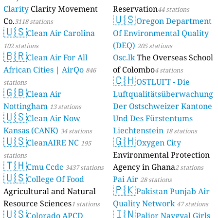
Clarity
Clarity Movement
Reservation
44 stations
🇺🇸
Co.
Oregon Department
3118 stations
🇺🇸
Clean Air Carolina
Of Environmental Quality
(DEQ)
102 stations
205 stations
🇧🇷
Clean Air For All
Osc.lk
The Overseas School
African Cities | AirQo
of Colombo
846
4 stations
🇨🇭
OSTLUFT - Die
stations
🇬🇧
Clean Air
Luftqualitätsüberwachung
Nottingham
Der Ostschweizer Kantone
13 stations
🇺🇸
Clean Air Now
Und Des Fürstentums
Kansas (CANK)
Liechtenstein
34 stations
18 stations
🇺🇸
🇬🇭
CleanAIRE NC
Oxygen City
195
Environmental Protection
stations
🇹🇭
Cmu Ccdc
Agency in Ghana
3437 stations
2 stations
🇺🇸
College Of Food
Pai Air
28 stations
🇵🇰
Agricultural and Natural
Pakistan Punjab Air
Resource Sciences
Quality Network
1 stations
47 stations
🇺🇸
🇮🇳
Colorado APCD
Paljor Naygyal Girls