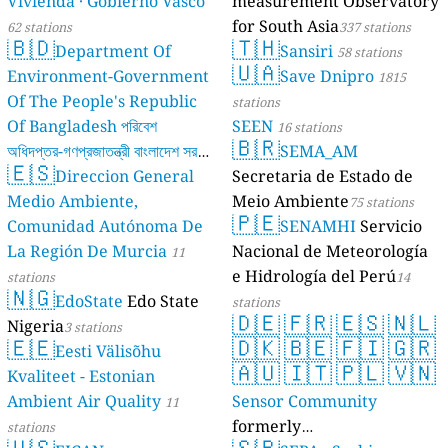
Vivienda · Gobierno Vasco
measurement Observatory
for South Asia
62 stations
337 stations
🇧🇩
🇹🇭
Department Of
Sansiri
58 stations
🇺🇦
Environment-Government
Save Dnipro
1815
Of The People's Republic
stations
Of Bangladesh পরিবেশ
SEEN
16 stations
🇧🇷
অধিদপ্তর-গণপ্রজাতন্ত্রী বাংলাদেশ সরকার
SEMA_AM
🇪🇸
Direccion General
Secretaria de Estado de
17 stations
Medio Ambiente,
Meio Ambiente
75 stations
🇵🇪
Comunidad Autónoma De
SENAMHI
Servicio
La Región De Murcia
Nacional de Meteorología
11
e Hidrología del Perú
stations
14
🇳🇬
EdoState
Edo State
stations
🇩🇪
🇫🇷
🇪🇸
🇳🇱
Nigeria
3 stations
🇪🇪
🇩🇰
🇧🇪
🇫🇮
🇬🇷
Eesti Välisõhu
🇦🇺
🇮🇹
🇵🇱
🇻🇳
Kvaliteet - Estonian
Ambient Air Quality
Sensor Community
11
formerly
stations
🇺🇸
🇸🇷