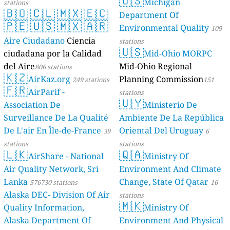
🇺🇸
Michigan
stations
🇧🇴
🇨🇱
🇲🇽
🇪🇨
Department Of
🇵🇪
🇺🇸
🇲🇽
🇦🇷
Environmental Quality
109
Aire Ciudadano
Ciencia
stations
🇺🇸
ciudadana por la Calidad
Mid-Ohio MORPC
del Aire
Mid-Ohio Regional
806 stations
🇰🇿
AirKaz.org
Planning Commission
249 stations
151
🇫🇷
AirParif -
stations
🇺🇾
Association De
Ministerio De
Surveillance De La Qualité
Ambiente De La República
De L'air En Île-de-France
Oriental Del Uruguay
39
6
stations
stations
🇱🇰
🇶🇦
AirShare - National
Ministry Of
Air Quality Network, Sri
Environment And Climate
Lanka
Change, State Of Qatar
576730 stations
16
Alaska DEC- Division Of Air
stations
🇲🇰
Quality Information,
Ministry Of
Alaska Department Of
Environment And Physical