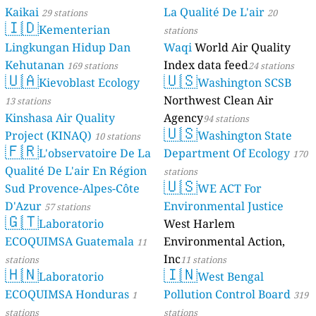
Kaikai
La Qualité De L'air
29 stations
20
🇮🇩
Kementerian
stations
Lingkungan Hidup Dan
Waqi
World Air Quality
Kehutanan
Index data feed
169 stations
24 stations
🇺🇦
🇺🇸
Kievoblast Ecology
Washington SCSB
Northwest Clean Air
13 stations
Kinshasa Air Quality
Agency
94 stations
🇺🇸
Project (KINAQ)
Washington State
10 stations
🇫🇷
L'observatoire De La
Department Of Ecology
170
Qualité De L'air En Région
stations
🇺🇸
Sud Provence-Alpes-Côte
WE ACT For
D'Azur
Environmental Justice
57 stations
🇬🇹
Laboratorio
West Harlem
ECOQUIMSA Guatemala
Environmental Action,
11
Inc
stations
11 stations
🇭🇳
🇮🇳
Laboratorio
West Bengal
ECOQUIMSA Honduras
Pollution Control Board
1
319
stations
stations