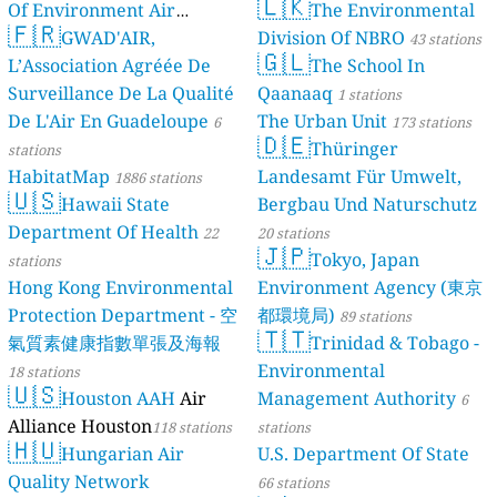
🇱🇰
Of Environment Air
The Environmental
🇫🇷
Quality Monitoring
GWAD'AIR,
Division Of NBRO
30
43 stations
🇬🇱
L’Association Agréée De
The School In
stations
Surveillance De La Qualité
Qaanaaq
1 stations
De L'Air En Guadeloupe
The Urban Unit
6
173 stations
🇩🇪
Thüringer
stations
HabitatMap
Landesamt Für Umwelt,
1886 stations
🇺🇸
Hawaii State
Bergbau Und Naturschutz
Department Of Health
22
20 stations
🇯🇵
Tokyo, Japan
stations
Hong Kong Environmental
Environment Agency (東京
Protection Department - 空
都環境局)
89 stations
🇹🇹
氣質素健康指數單張及海報
Trinidad & Tobago -
Environmental
18 stations
🇺🇸
Houston AAH
Air
Management Authority
6
Alliance Houston
118 stations
stations
🇭🇺
Hungarian Air
U.S. Department Of State
Quality Network
66 stations