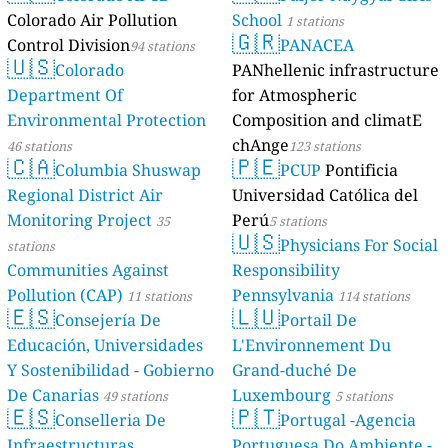
Colorado Air Pollution
School
1 stations
🇬🇷
Control Division
PANACEA
94 stations
🇺🇸
Colorado
PANhellenic infrastructure
Department Of
for Atmospheric
Environmental Protection
Composition and climatE
chAnge
46 stations
123 stations
🇨🇦
🇵🇪
Columbia Shuswap
PCUP
Pontificia
Regional District Air
Universidad Católica del
Monitoring Project
Perú
35
5 stations
🇺🇸
Physicians For Social
stations
Communities Against
Responsibility
Pollution (CAP)
Pennsylvania
11 stations
114 stations
🇪🇸
🇱🇺
Consejería De
Portail De
Educación, Universidades
L'Environnement Du
Y Sostenibilidad - Gobierno
Grand-duché De
De Canarias
Luxembourg
49 stations
5 stations
🇪🇸
🇵🇹
Conselleria De
Portugal -Agencia
Infraestructuras,
Portuguesa Do Ambiente -