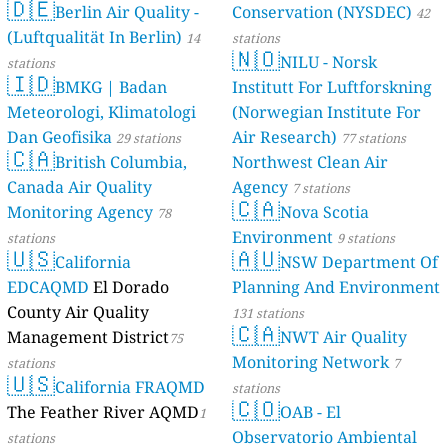
🇩🇪
Berlin Air Quality -
Verbraucherschutz) - LfU
Conservation (NYSDEC)
42
(Luftqualität In Berlin)
46 stations
14
stations
🇳🇴
NILU - Norsk
stations
🇮🇩
BMKG | Badan
Institutt For Luftforskning
Meteorologi, Klimatologi
(Norwegian Institute For
Dan Geofisika
Air Research)
29 stations
77 stations
🇨🇦
British Columbia,
Northwest Clean Air
Canada Air Quality
Agency
7 stations
🇨🇦
Monitoring Agency
Nova Scotia
78
Environment
stations
9 stations
🇺🇸
🇦🇺
California
NSW Department Of
EDCAQMD
El Dorado
Planning And Environment
County Air Quality
131 stations
🇨🇦
Management District
NWT Air Quality
75
Monitoring Network
stations
7
🇺🇸
California FRAQMD
stations
🇨🇴
The Feather River AQMD
OAB - El
1
Observatorio Ambiental
stations