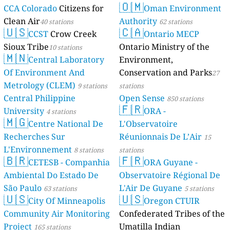
🇴🇲
CCA Colorado
Citizens for
Oman Environment
Clean Air
Authority
40 stations
62 stations
🇺🇸
🇨🇦
CCST
Crow Creek
Ontario MECP
Sioux Tribe
Ontario Ministry of the
10 stations
🇲🇳
Central Laboratory
Environment,
Of Environment And
Conservation and Parks
27
Metrology (CLEM)
9 stations
stations
Central Philippine
Open Sense
850 stations
🇫🇷
University
ORA -
4 stations
🇲🇬
Centre National De
L'Observatoire
Recherches Sur
Réunionnais De L’Air
15
L'Environnement
8 stations
stations
🇧🇷
🇫🇷
CETESB - Companhia
ORA Guyane -
Ambiental Do Estado De
Observatoire Régional De
São Paulo
L'Air De Guyane
63 stations
5 stations
🇺🇸
🇺🇸
City Of Minneapolis
Oregon CTUIR
Community Air Monitoring
Confederated Tribes of the
Project
Umatilla Indian
165 stations