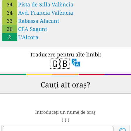
34
Pista de Silla València
34
Avd. Francia València
33
Rabassa Alacant
26
CEA Sagunt
2
L'Alcora
Traducere pentru alte limbi:
🇬🇧
Cauți alt oraș?
Introduceți un nume de oraș
↓ ↓ ↓