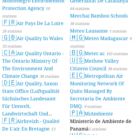
Montenegro Environement
Generalitat De Catalunya
Protection Agency
10
64 stations
Meechai Bamboo Schools
stations
🇫🇷
Air Pays De La Loire
36 stations
Meteo Lausanne
26 stations
1 stations
🇬🇧
🇲🇬
Air Quality In Wales
Meteo Madagascar
9
33 stations
stations
🇨🇦
🇧🇬
Air Quality Ontario -
Meter.ac
165 stations
🇺🇸
The Ontario Ministry Of
Methow Valley
The Environment And
Citizens Council
38 stations
🇪🇨
Climate Change
Metropolitan Air
38 stations
🇩🇪
Air Quality, Saxon
Monitoring Network Of
State Office (Luftqualität
Quito Managed By
Sächsisches Landesamt
Secretaria De Ambiente
Für Umwelt,
DMQ.
9 stations
🇵🇦
Landwirtschaft Und
MiAmbiente
🇫🇷
Geologie)
Airbreizh - Qualité
Ministerio de Ambiente de
50 stations
De L'air En Bretagne
Panamá
13
5 stations