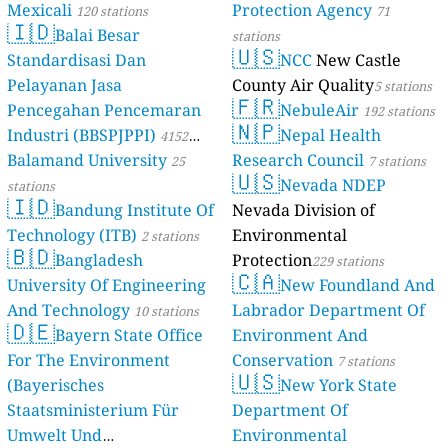
Mexicali
Protection Agency
120 stations
71
🇮🇩
Balai Besar
stations
🇺🇸
Standardisasi Dan
NCC
New Castle
Pelayanan Jasa
County Air Quality
5 stations
🇫🇷
Pencegahan Pencemaran
NebuleAir
192 stations
🇳🇵
Industri (BBSPJPPI)
Nepal Health
4152
Balamand University
Research Council
stations
25
7 stations
🇺🇸
Nevada NDEP
stations
🇮🇩
Bandung Institute Of
Nevada Division of
Technology (ITB)
Environmental
2 stations
🇧🇩
Bangladesh
Protection
229 stations
🇨🇦
University Of Engineering
New Foundland And
And Technology
Labrador Department Of
10 stations
🇩🇪
Bayern State Office
Environment And
For The Environment
Conservation
7 stations
🇺🇸
(Bayerisches
New York State
Staatsministerium Für
Department Of
Umwelt Und
Environmental