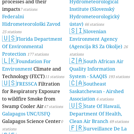
processes and their
Hydrometeorological
impacts
Institute (Slovenský
7 stations
Federalni
Hydrometeorologický
Hidrometeorološki Zavod
ústav)
66 stations
🇸🇮
Slovenian
25 stations
🇺🇸
Florida Department
Environment Agency
Of Environmental
(Agencija RS Za Okolje)
26
Protection
177 stations
stations
🇱🇰
🇿🇦
Foundation For
South African Air
Environment
Climate and
Quality Information
Technology (FECT)
System - SAAQIS
11 stations
193 stations
🇺🇸
🇨🇦
FRESSCA
Filtration
Southeast
for Respiratory Exposure
Saskatchewan - Airshed
to wildfire Smoke from
Association
6 stations
🇺🇸
Swamp Cooler Air
State Of Hawaii,
47 stations
Galapagos UNC/USFQ
Department Of Health,
Galapagos Science Center
Clean Air Branch
0
69 stations
🇫🇷
Surveillance De La
stations