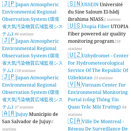
🇯🇵
🇸🇳
Japan Atmospheric
USSEIN
Université
Environmental Regional
du Sine Saloum El-hâdj
Observation System (環境
ibrahima NIASS
2 stations
🇺🇸
省大気汚染物質広域監視シス
Utopia Fiber
UTOPIA
テム)
Fiber powered air quality
86 stations
🇯🇵
Japan Atmospheric
monitoring program
218
Environmental Regional
stations
🇺🇿
Observation System (環境
Uzhydromet - Center
省大気汚染物質広域監視シス
For Hydrometeorological
テム)
Service Of The Republic Of
118 stations
🇯🇵
Japan Atmospheric
Uzbekistan
23 stations
🇻🇳
Environmental Regional
Vietnam Center For
Observation System (環境
Environmental Monitoring
省大気汚染物質広域監視シス
Portal (cổng Thông Tin
テム)
Quan Trắc Môi Trường)
37 stations
64
🇦🇷
Jujuy
Municipio de
stations
🇨🇦
San Salvador de Jujuy
Ville De Montreal -
0
Réseau De Surveillance De
stations