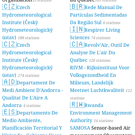
35 stations
101 stations
🇨🇿
🇧🇷
Czech
Rede Manual De
Hydrometeorological
Partículas Sedimentadas
Institute (Český
Da Região Sul
6 stations
🇮🇳
Hydrometeorologický
Respirer Living
ústav)
Sciences
188 stations
74 stations
🇨🇿
🇨🇦
Czech
Revolv'Air, Outil De
Hydrometeorological
Analyse De L'air Du
Institute (Český
Québec
126 stations
Hydrometeorologický
RIVM - Rijksinstituut Voor
ústav)
Volksgezondheid En
274 stations
🇦🇩
Departament De
Milieum, Landelijk
Medi Ambient D'Andorra -
Meetnet Luchtkwaliteit
112
Qualitat De L'Aire A
stations
🇷🇼
Andorra
Rwanda
4 stations
🇪🇸
Departamento De
Environment Management
Medio Ambiente,
Authority
14 stations
Planificación Territorial Y
SAMOSA
Sensor-based Air