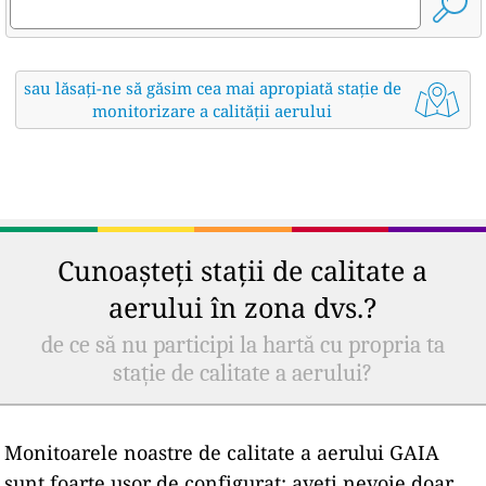
sau lăsați-ne să găsim cea mai apropiată stație de
monitorizare a calității aerului
Cunoașteți stații de calitate a
aerului în zona dvs.?
de ce să nu participi la hartă cu propria ta
stație de calitate a aerului?
Monitoarele noastre de calitate a aerului GAIA
sunt foarte ușor de configurat: aveți nevoie doar