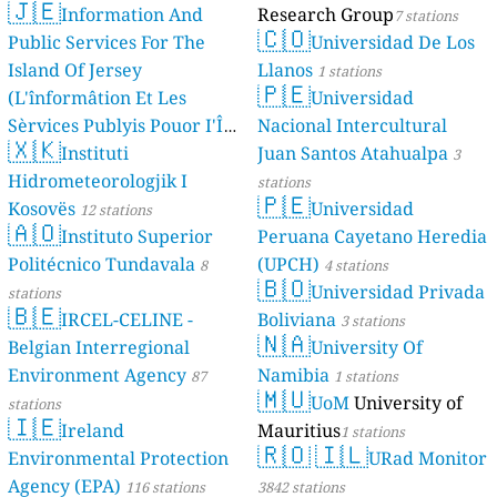
🇯🇪
Information And
Research Group
7 stations
🇨🇴
Public Services For The
Universidad De Los
Island Of Jersey
Llanos
1 stations
🇵🇪
(L'înformâtion Et Les
Universidad
Sèrvices Publyis Pouor I'Île
Nacional Intercultural
🇽🇰
Dé Jèrri)
Instituti
Juan Santos Atahualpa
2 stations
3
Hidrometeorologjik I
stations
🇵🇪
Kosovës
Universidad
12 stations
🇦🇴
Instituto Superior
Peruana Cayetano Heredia
Politécnico Tundavala
(UPCH)
8
4 stations
🇧🇴
Universidad Privada
stations
🇧🇪
IRCEL-CELINE -
Boliviana
3 stations
🇳🇦
Belgian Interregional
University Of
Environment Agency
Namibia
87
1 stations
🇲🇺
UoM
University of
stations
🇮🇪
Ireland
Mauritius
1 stations
🇷🇴
🇮🇱
Environmental Protection
URad Monitor
Agency (EPA)
116 stations
3842 stations