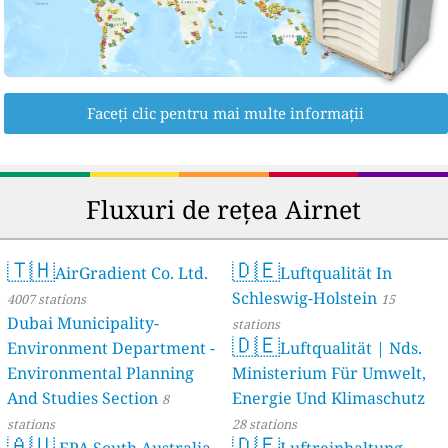
Faceți clic pentru mai multe informații
Fluxuri de rețea Airnet
🇹🇭
🇩🇪
AirGradient Co. Ltd.
Luftqualität In
Schleswig-Holstein
4007 stations
15
Dubai Municipality-
stations
🇩🇪
Environment Department -
Luftqualität | Nds.
Environmental Planning
Ministerium Für Umwelt,
And Studies Section
Energie Und Klimaschutz
8
stations
28 stations
🇦🇺
🇩🇪