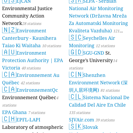
EJCAN
luftdaten.info
SEPA - Serbian
35819 stations
Environmental Justice
National Air Monitoring
Community Action
Network (Državna Mreža
Network
Za Automatski Monitoring
28 stations
🇳🇿
Environment
Kvaliteta Vazduha)
121
🇸🇨
Canterbury - Kaunihera
Seychelles Air
stations
Taiao Ki Waitaha
Monitoring
10 stations
12 stations
🇦🇺
🇬🇩
Environment
SGU-GND
St.
Protection Authority | EPA
George’s University
14
Victoria
40 stations
stations
🇨🇦
🇨🇳
Environnement Au
Shenzhen
Québec
Environment Network (深
42 stations
🇨🇦
EnvironnementQc
圳人居环境网)
81 stations
🇨🇱
Environnement Québec
Sistema Nacional De
4
Calidad Del Aire En Chile
stations
EPA Ghana
7 stations
135 stations
🇨🇭
EPFL-LAPI
SJVAir.com
39 stations
🇸🇰
Laboratory of atmospheric
Slovak