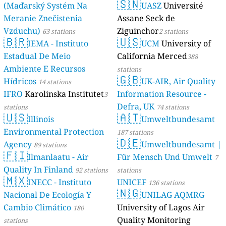
🇸🇳
(Maďarský Systém Na
UASZ
Université
Meranie Znečistenia
Assane Seck de
Vzduchu)
Ziguinchor
63 stations
2 stations
🇧🇷
🇺🇸
IEMA - Instituto
UCM
University of
Estadual De Meio
California Merced
388
Ambiente E Recursos
stations
🇬🇧
Hídricos
UK-AIR, Air Quality
14 stations
IFRO
Karolinska Institutet
Information Resource -
3
Defra, UK
stations
74 stations
🇺🇸
🇦🇹
Illinois
Umweltbundesamt
Environmental Protection
187 stations
🇩🇪
Agency
Umweltbundesamt |
89 stations
🇫🇮
Ilmanlaatu - Air
Für Mensch Und Umwelt
7
Quality In Finland
92 stations
stations
🇲🇽
INECC - Instituto
UNICEF
136 stations
🇳🇬
Nacional De Ecología Y
UNILAG AQMRG
Cambio Climático
University of Lagos Air
180
Quality Monitoring
stations