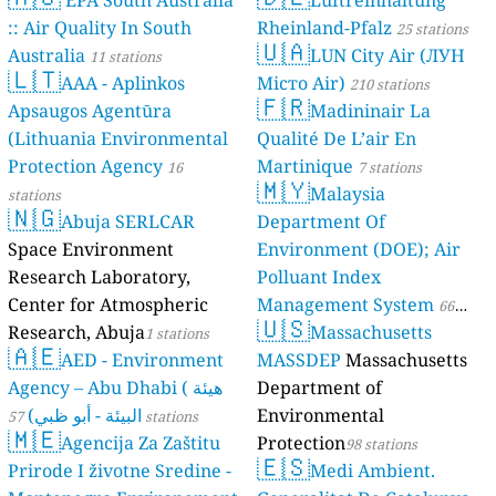
EPA South Australia
Luftreinhaltung
:: Air Quality In South
Rheinland-Pfalz
25 stations
🇺🇦
Australia
LUN City Air (ЛУН
11 stations
🇱🇹
AAA - Aplinkos
Місто Air)
210 stations
🇫🇷
Apsaugos Agentūra
Madininair La
(Lithuania Environmental
Qualité De L’air En
Protection Agency
Martinique
16
7 stations
🇲🇾
Malaysia
stations
🇳🇬
Abuja SERLCAR
Department Of
Space Environment
Environment (DOE); Air
Research Laboratory,
Polluant Index
Center for Atmospheric
Management System
66
🇺🇸
Research, Abuja
Massachusetts
1 stations
stations
🇦🇪
AED - Environment
MASSDEP
Massachusetts
Agency – Abu Dhabi ( هيئة
Department of
البيئة - أبو ظبي)
Environmental
57 stations
🇲🇪
Agencija Za Zaštitu
Protection
98 stations
🇪🇸
Prirode I životne Sredine -
Medi Ambient.