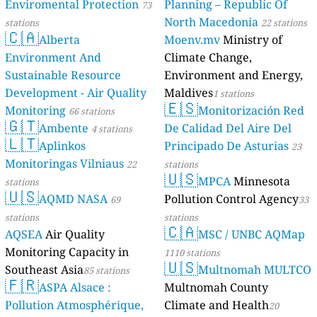
Enviromental Protection
Planning – Republic Of
73
North Macedonia
stations
22 stations
🇨🇦
Alberta
Moenv.mv
Ministry of
Environment And
Climate Change,
Sustainable Resource
Environment and Energy,
Development - Air Quality
Maldives
1 stations
🇪🇸
Monitoring
Monitorización Red
66 stations
🇬🇹
Ambente
De Calidad Del Aire Del
4 stations
🇱🇹
Aplinkos
Principado De Asturias
23
Monitoringas Vilniaus
22
stations
🇺🇸
MPCA
Minnesota
stations
🇺🇸
AQMD NASA
Pollution Control Agency
69
33
stations
stations
🇨🇦
AQSEA
Air Quality
MSC / UNBC AQMap
Monitoring Capacity in
1110 stations
🇺🇸
Southeast Asia
Multnomah MULTCO
85 stations
🇫🇷
ASPA Alsace :
Multnomah County
Pollution Atmosphérique,
Climate and Health
20