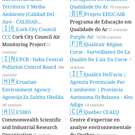
Territorio Y Medio
Qualidade Do Ar
70 stations
🇧🇷
Ambiente (Calidad Del
Projeto EDUC.AIR
Aire - CALIDAD
Programa de Educação em
🇮🇪
AMBIENTAL)
Cork City Council
Qualidade do Ar
23 stations
31 stations
CCC
Cork City Council Air
Purple Air
74236 stations
🇫🇷
Monitoring Project
Qualitair Région
53
Corse - Surveillance De La
stations
🇮🇳
CPCB - India Central
Qualité De L'air En Corse
7
Pollution Control Board
586
stations
🇮🇹
Qualità Dell’aria |
stations
🇭🇷
Croatian
Agenzia Provinciale Per
Environment Agency -
L'ambiente | Provincia
Agencija Za Zaštitu Okoliša
Autonoma Di Bolzano - Alto
Adige
66 stations
14 stations
🇦🇺
🇨🇦
CSIRO
Québec CEAEQ
Commonwealth Scientific
Centre d'expertise en
and Industrial Research
analyse environnementale
Organisation
du Québec