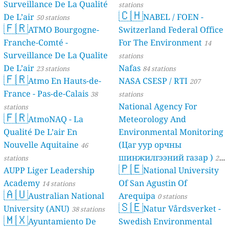
Surveillance De La Qualité
stations
🇨🇭
De L’air
NABEL / FOEN -
50 stations
🇫🇷
ATMO Bourgogne-
Switzerland Federal Office
Franche-Comté -
For The Environment
14
Surveillance De La Qualite
stations
De L’air
Nafas
23 stations
84 stations
🇫🇷
Atmo En Hauts-de-
NASA CSESP / RTI
207
France - Pas-de-Calais
38
stations
National Agency For
stations
🇫🇷
AtmoNAQ - La
Meteorology And
Qualité De L’air En
Environmental Monitoring
Nouvelle Aquitaine
(Цаг уур орчны
46
шинжилгээний газар )
stations
21
🇵🇪
AUPP Liger Leadership
National University
stations
Academy
Of San Agustin Of
14 stations
🇦🇺
Australian National
Arequipa
0 stations
🇸🇪
University (ANU)
Natur Vårdsverket -
38 stations
🇲🇽
Ayuntamiento De
Swedish Environmental