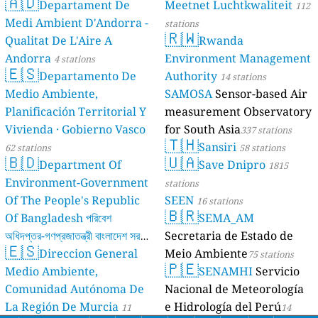
🇦🇩
Departament De
Meetnet Luchtkwaliteit
112
Medi Ambient D'Andorra -
stations
🇷🇼
Qualitat De L'Aire A
Rwanda
Andorra
Environment Management
4 stations
🇪🇸
Departamento De
Authority
14 stations
Medio Ambiente,
SAMOSA
Sensor-based Air
Planificación Territorial Y
measurement Observatory
Vivienda · Gobierno Vasco
for South Asia
337 stations
🇹🇭
Sansiri
62 stations
58 stations
🇧🇩
🇺🇦
Department Of
Save Dnipro
1815
Environment-Government
stations
Of The People's Republic
SEEN
16 stations
🇧🇷
Of Bangladesh পরিবেশ
SEMA_AM
অধিদপ্তর-গণপ্রজাতন্ত্রী বাংলাদেশ সরকার
Secretaria de Estado de
🇪🇸
Direccion General
Meio Ambiente
17 stations
75 stations
🇵🇪
Medio Ambiente,
SENAMHI
Servicio
Comunidad Autónoma De
Nacional de Meteorología
La Región De Murcia
e Hidrología del Perú
11
14