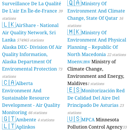
🇶🇦
Surveillance De La Qualité
Ministry Of
De L'air En Île-de-France
Environment And Climate
39
Change, State Of Qatar
stations
16
🇱🇰
AirShare - National
stations
🇲🇰
Air Quality Network, Sri
Ministry Of
Lanka
Environment And Physical
574965 stations
Alaska DEC- Division Of Air
Planning – Republic Of
Quality Information,
North Macedonia
22 stations
Alaska Department Of
Moenv.mv
Ministry of
Enviromental Protection
Climate Change,
73
Environment and Energy,
stations
🇨🇦
Alberta
Maldives
1 stations
🇪🇸
Environment And
Monitorización Red
Sustainable Resource
De Calidad Del Aire Del
Development - Air Quality
Principado De Asturias
23
Monitoring
66 stations
stations
🇬🇹
🇺🇸
Ambente
MPCA
Minnesota
4 stations
🇱🇹
Aplinkos
Pollution Control Agency
33