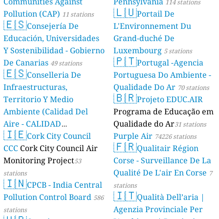
Communities Against
Pennsylvania
114 stations
🇱🇺
Pollution (CAP)
Portail De
11 stations
🇪🇸
Consejería De
L'Environnement Du
Educación, Universidades
Grand-duché De
Y Sostenibilidad - Gobierno
Luxembourg
5 stations
🇵🇹
De Canarias
Portugal -Agencia
49 stations
🇪🇸
Conselleria De
Portuguesa Do Ambiente -
Infraestructuras,
Qualidade Do Ar
70 stations
🇧🇷
Territorio Y Medio
Projeto EDUC.AIR
Ambiente (Calidad Del
Programa de Educação em
Aire - CALIDAD
Qualidade do Ar
31 stations
🇮🇪
AMBIENTAL)
Cork City Council
Purple Air
23 stations
74226 stations
🇫🇷
CCC
Cork City Council Air
Qualitair Région
Monitoring Project
Corse - Surveillance De La
53
Qualité De L'air En Corse
stations
7
🇮🇳
CPCB - India Central
stations
🇮🇹
Pollution Control Board
Qualità Dell’aria |
586
Agenzia Provinciale Per
stations