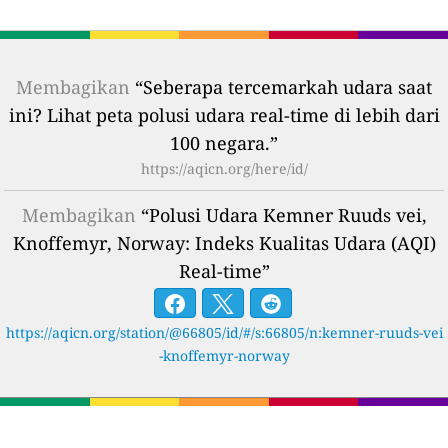
Membagikan
“Seberapa tercemarkah udara saat
ini? Lihat peta polusi udara real-time di lebih dari
100 negara.”
https://aqicn.org/here/id/
Membagikan
“Polusi Udara Kemner Ruuds vei,
Knoffemyr, Norway: Indeks Kualitas Udara (AQI)
Real-time”
https://aqicn.org/station/@66805/id/#/s:66805/n:kemner-ruuds-vei
-knoffemyr-norway