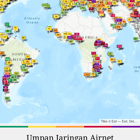
Tiles © Esri — Esri, DeLorme, NAVTEQ, TomTom, Intermap, iPC, USGS, FAO, NPS, NRCAN, GeoBase, Kadaster NL, Ordnance Survey, Esri Japan, METI, Esri China (Hong Kong), and the GIS User Community
Umpan Jaringan Airnet