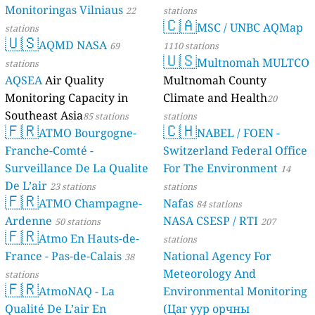
Monitoringas Vilniaus
22
stations
🇨🇦
MSC / UNBC AQMap
stations
🇺🇸
AQMD NASA
69
1110 stations
🇺🇸
Multnomah MULTCO
stations
AQSEA
Air Quality
Multnomah County
Monitoring Capacity in
Climate and Health
20
Southeast Asia
85 stations
stations
🇫🇷
🇨🇭
ATMO Bourgogne-
NABEL / FOEN -
Franche-Comté -
Switzerland Federal Office
Surveillance De La Qualite
For The Environment
14
De L’air
23 stations
stations
🇫🇷
ATMO Champagne-
Nafas
84 stations
Ardenne
NASA CSESP / RTI
50 stations
207
🇫🇷
Atmo En Hauts-de-
stations
France - Pas-de-Calais
National Agency For
38
Meteorology And
stations
🇫🇷
AtmoNAQ - La
Environmental Monitoring
Qualité De L’air En
(Цаг уур орчны