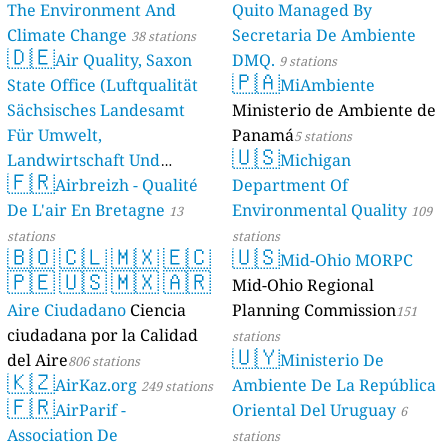
The Environment And
Quito Managed By
Climate Change
Secretaria De Ambiente
38 stations
🇩🇪
Air Quality, Saxon
DMQ.
9 stations
🇵🇦
State Office (Luftqualität
MiAmbiente
Sächsisches Landesamt
Ministerio de Ambiente de
Für Umwelt,
Panamá
5 stations
🇺🇸
Landwirtschaft Und
Michigan
🇫🇷
Geologie)
Airbreizh - Qualité
Department Of
50 stations
De L'air En Bretagne
Environmental Quality
13
109
stations
stations
🇧🇴
🇨🇱
🇲🇽
🇪🇨
🇺🇸
Mid-Ohio MORPC
🇵🇪
🇺🇸
🇲🇽
🇦🇷
Mid-Ohio Regional
Aire Ciudadano
Ciencia
Planning Commission
151
ciudadana por la Calidad
stations
🇺🇾
del Aire
Ministerio De
806 stations
🇰🇿
AirKaz.org
Ambiente De La República
249 stations
🇫🇷
AirParif -
Oriental Del Uruguay
6
Association De
stations