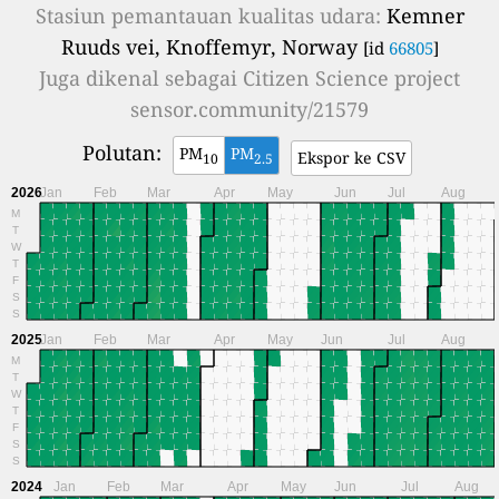
Stasiun pemantauan kualitas udara:
Kemner
Ruuds vei, Knoffemyr, Norway
[id
66805
]
Juga dikenal sebagai
Citizen Science project
sensor.community/21579
Polutan:
PM
PM
Ekspor ke CSV
10
2.5
2026
Jan
Feb
Mar
Apr
May
Jun
Jul
Aug
M
T
W
T
F
S
S
2025
Jan
Feb
Mar
Apr
May
Jun
Jul
Aug
M
T
W
T
F
S
S
2024
Jan
Feb
Mar
Apr
May
Jun
Jul
Aug