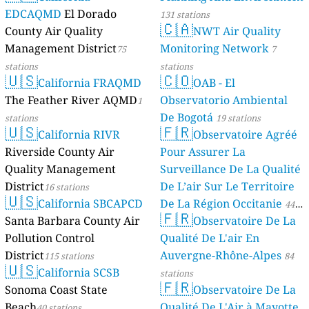
EDCAQMD
El Dorado
131 stations
🇨🇦
County Air Quality
NWT Air Quality
Management District
Monitoring Network
75
7
stations
stations
🇺🇸
🇨🇴
California FRAQMD
OAB - El
The Feather River AQMD
Observatorio Ambiental
1
De Bogotá
stations
19 stations
🇺🇸
🇫🇷
California RIVR
Observatoire Agréé
Riverside County Air
Pour Assurer La
Quality Management
Surveillance De La Qualité
District
De L’air Sur Le Territoire
16 stations
🇺🇸
California SBCAPCD
De La Région Occitanie
44
🇫🇷
Santa Barbara County Air
Observatoire De La
stations
Pollution Control
Qualité De L'air En
District
Auvergne-Rhône-Alpes
115 stations
84
🇺🇸
California SCSB
stations
🇫🇷
Sonoma Coast State
Observatoire De La
Beach
Qualité De L'Air à Mayotte
40 stations