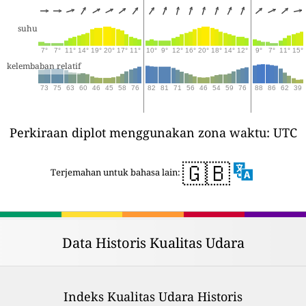
suhu
7°
7°
11°
14°
19°
20°
17°
11°
10°
9°
12°
16°
20°
18°
14°
12°
9°
7°
11°
15°
kelembaban relatif
73
75
63
60
46
45
58
76
82
81
71
56
46
54
59
76
88
86
62
39
Perkiraan diplot menggunakan zona waktu: UTC
🇬🇧
Terjemahan untuk bahasa lain:
Data Historis Kualitas Udara
Indeks Kualitas Udara Historis