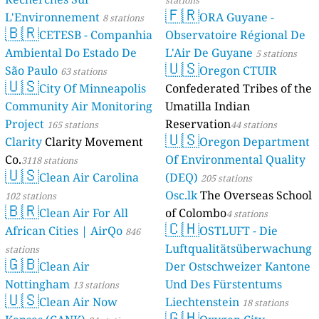
stations
🇫🇷
L'Environnement
ORA Guyane -
8 stations
🇧🇷
CETESB - Companhia
Observatoire Régional De
Ambiental Do Estado De
L'Air De Guyane
5 stations
🇺🇸
São Paulo
Oregon CTUIR
63 stations
🇺🇸
City Of Minneapolis
Confederated Tribes of the
Community Air Monitoring
Umatilla Indian
Project
Reservation
165 stations
44 stations
🇺🇸
Clarity
Clarity Movement
Oregon Department
Co.
Of Environmental Quality
3118 stations
🇺🇸
Clean Air Carolina
(DEQ)
205 stations
Osc.lk
The Overseas School
102 stations
🇧🇷
Clean Air For All
of Colombo
4 stations
🇨🇭
African Cities | AirQo
OSTLUFT - Die
846
Luftqualitätsüberwachung
stations
🇬🇧
Clean Air
Der Ostschweizer Kantone
Nottingham
Und Des Fürstentums
13 stations
🇺🇸
Clean Air Now
Liechtenstein
18 stations
🇬🇭