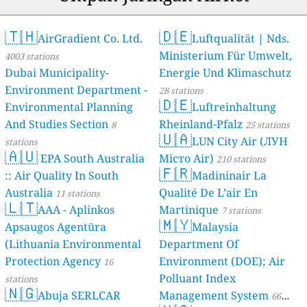
🇹🇭
🇩🇪
AirGradient Co. Ltd.
Luftqualität | Nds.
Ministerium Für Umwelt,
4003 stations
Dubai Municipality-
Energie Und Klimaschutz
Environment Department -
28 stations
🇩🇪
Environmental Planning
Luftreinhaltung
And Studies Section
Rheinland-Pfalz
8
25 stations
🇺🇦
LUN City Air (ЛУН
stations
🇦🇺
EPA South Australia
Місто Air)
210 stations
🇫🇷
:: Air Quality In South
Madininair La
Australia
Qualité De L’air En
11 stations
🇱🇹
AAA - Aplinkos
Martinique
7 stations
🇲🇾
Apsaugos Agentūra
Malaysia
(Lithuania Environmental
Department Of
Protection Agency
Environment (DOE); Air
16
Polluant Index
stations
🇳🇬
Abuja SERLCAR
Management System
66