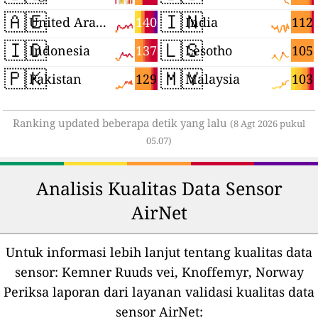
🇦🇪
🇮🇳
140
112
United Arab Emirates
India
🇮🇩
🇱🇸
137
105
Indonesia
Lesotho
🇵🇰
🇲🇾
129
103
Pakistan
Malaysia
Ranking updated beberapa detik yang lalu
(8 Agt 2026 pukul
05.07)
Analisis Kualitas Data Sensor
AirNet
Untuk informasi lebih lanjut tentang kualitas data
sensor:
Kemner Ruuds vei, Knoffemyr, Norway
Periksa laporan dari layanan validasi kualitas data
sensor AirNet: