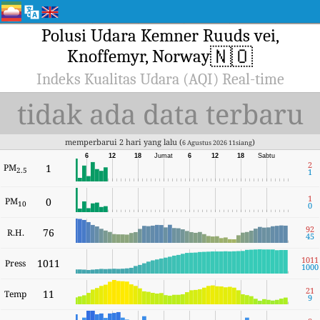
Polusi Udara Kemner Ruuds vei,
🇳🇴
Knoffemyr, Norway
Indeks Kualitas Udara (AQI) Real-time
tidak ada data terbaru
memperbarui 2 hari yang lalu (
)
6 Agustus 2026 11siang
6
12
18
Jumat
6
12
18
Sabtu
2
PM
1
2.5
1
1
PM
0
10
0
92
76
R.H.
45
1011
1011
Press
1000
21
11
Temp
9