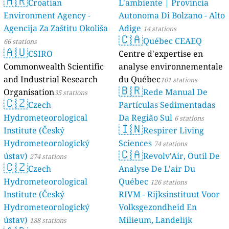
🇭🇷
Croatian
L'ambiente | Provincia
Environment Agency -
Autonoma Di Bolzano - Alto
Agencija Za Zaštitu Okoliša
Adige
14 stations
🇨🇦
Québec CEAEQ
66 stations
🇦🇺
CSIRO
Centre d'expertise en
Commonwealth Scientific
analyse environnementale
and Industrial Research
du Québec
101 stations
🇧🇷
Organisation
Rede Manual De
35 stations
🇨🇿
Czech
Partículas Sedimentadas
Hydrometeorological
Da Região Sul
6 stations
🇮🇳
Institute (Český
Respirer Living
Hydrometeorologický
Sciences
74 stations
🇨🇦
ústav)
Revolv'Air, Outil De
274 stations
🇨🇿
Czech
Analyse De L'air Du
Hydrometeorological
Québec
126 stations
Institute (Český
RIVM - Rijksinstituut Voor
Hydrometeorologický
Volksgezondheid En
ústav)
Milieum, Landelijk
188 stations