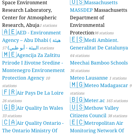
🇺🇸
Space Environment
Massachusetts
stations
Research Laboratory,
MASSDEP
Massachusetts
Center for Atmospheric
Department of
Research, Abuja
Environmental
1 stations
🇦🇪
AED - Environment
Protection
98 stations
🇪🇸
Agency – Abu Dhabi ( هيئة
Medi Ambient.
البيئة - أبو ظبي)
Generalitat De Catalunya
57 stations
🇲🇪
Agencija Za Zaštitu
64 stations
Prirode I životne Sredine -
Meechai Bamboo Schools
Montenegro Environement
36 stations
Protection Agency
Meteo Lausanne
10
1 stations
🇲🇬
Meteo Madagascar
stations
9
🇫🇷
Air Pays De La Loire
stations
🇧🇬
Meter.ac
26 stations
165 stations
🇬🇧
🇺🇸
Air Quality In Wales
Methow Valley
Citizens Council
33 stations
38 stations
🇨🇦
🇪🇨
Air Quality Ontario -
Metropolitan Air
The Ontario Ministry Of
Monitoring Network Of