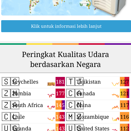
Klik untuk informasi lebih lanjut
Peringkat Kualitas Udara
berdasarkan Negara
🇸🇨
🇹🇯
181
127
Seychelles
Tajikistan
🇿🇲
🇨🇦
177
121
Zambia
Canada
🇿🇦
🇨🇳
145
117
South Africa
China
🇨🇱
🇲🇿
143
116
Chile
Mozambique
🇺🇬
🇺🇸
143
112
Uganda
United States