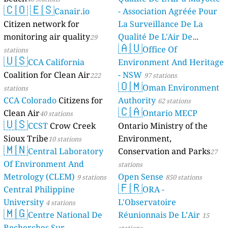
🇨🇴
🇪🇸
Canair.io
- Association Agréée Pour
Citizen network for
La Surveillance De La
monitoring air quality
Qualité De L'Air De
29
🇦🇺
Mayotte
Office Of
stations
4 stations
🇺🇸
CCA California
Environment And Heritage
Coalition for Clean Air
- NSW
222
97 stations
🇴🇲
Oman Environment
stations
CCA Colorado
Citizens for
Authority
62 stations
🇨🇦
Clean Air
Ontario MECP
40 stations
🇺🇸
CCST
Crow Creek
Ontario Ministry of the
Sioux Tribe
Environment,
10 stations
🇲🇳
Central Laboratory
Conservation and Parks
27
Of Environment And
stations
Metrology (CLEM)
Open Sense
9 stations
850 stations
🇫🇷
Central Philippine
ORA -
University
L'Observatoire
4 stations
🇲🇬
Centre National De
Réunionnais De L’Air
15
Recherches Sur