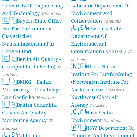
University Of Engineering
Labrador Department Of
And Technology
Environment And
10 stations
🇩🇪
Bayern State Office
Conservation
7 stations
🇺🇸
For The Environment
New York State
(Bayerisches
Department Of
Staatsministerium Für
Environmental
Umwelt Und
Conservation (NYSDEC)
42
🇩🇪
Berlin Air Quality -
Verbraucherschutz) - LfU
stations
🇳🇴
(Luftqualität In Berlin)
NILU - Norsk
46 stations
14
Institutt For Luftforskning
stations
🇮🇩
BMKG | Badan
(Norwegian Institute For
Meteorologi, Klimatologi
Air Research)
77 stations
Dan Geofisika
Northwest Clean Air
29 stations
🇨🇦
British Columbia,
Agency
7 stations
🇨🇦
Canada Air Quality
Nova Scotia
Monitoring Agency
Environment
78
9 stations
🇦🇺
NSW Department Of
stations
🇺🇸
California
Planning And Environment