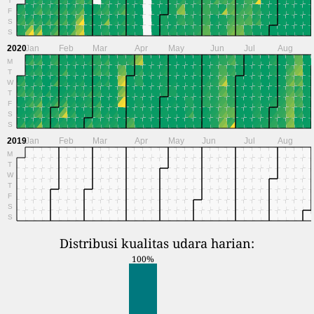
F
S
S
2020
Jan
Feb
Mar
Apr
May
Jun
Jul
Aug
M
T
W
T
F
S
S
2019
Jan
Feb
Mar
Apr
May
Jun
Jul
Aug
M
T
W
T
F
S
S
Distribusi kualitas udara harian:
100%