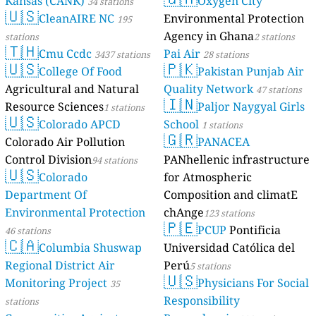
Kansas (CANK)
Oxygen City
34 stations
🇺🇸
CleanAIRE NC
Environmental Protection
195
Agency in Ghana
stations
2 stations
🇹🇭
Cmu Ccdc
Pai Air
3437 stations
28 stations
🇺🇸
🇵🇰
College Of Food
Pakistan Punjab Air
Agricultural and Natural
Quality Network
47 stations
🇮🇳
Resource Sciences
Paljor Naygyal Girls
1 stations
🇺🇸
Colorado APCD
School
1 stations
🇬🇷
Colorado Air Pollution
PANACEA
Control Division
PANhellenic infrastructure
94 stations
🇺🇸
Colorado
for Atmospheric
Department Of
Composition and climatE
Environmental Protection
chAnge
123 stations
🇵🇪
PCUP
Pontificia
46 stations
🇨🇦
Columbia Shuswap
Universidad Católica del
Regional District Air
Perú
5 stations
🇺🇸
Monitoring Project
Physicians For Social
35
Responsibility
stations