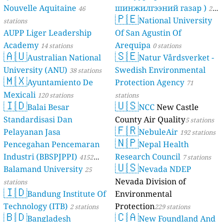
Nouvelle Aquitaine
шинжилгээний газар )
46
21
🇵🇪
National University
stations
stations
AUPP Liger Leadership
Of San Agustin Of
Academy
Arequipa
14 stations
0 stations
🇦🇺
🇸🇪
Australian National
Natur Vårdsverket -
University (ANU)
Swedish Environmental
38 stations
🇲🇽
Ayuntamiento De
Protection Agency
71
Mexicali
120 stations
stations
🇮🇩
🇺🇸
Balai Besar
NCC
New Castle
Standardisasi Dan
County Air Quality
5 stations
🇫🇷
Pelayanan Jasa
NebuleAir
192 stations
🇳🇵
Pencegahan Pencemaran
Nepal Health
Industri (BBSPJPPI)
Research Council
4152
7 stations
🇺🇸
Balamand University
Nevada NDEP
stations
25
Nevada Division of
stations
🇮🇩
Bandung Institute Of
Environmental
Technology (ITB)
Protection
2 stations
229 stations
🇧🇩
🇨🇦
Bangladesh
New Foundland And