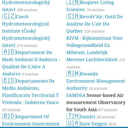
🇮🇳
Hydrometeorologický
Respirer Living
ústav)
Sciences
188 stations
74 stations
🇨🇿
🇨🇦
Czech
Revolv'Air, Outil De
Hydrometeorological
Analyse De L'air Du
Institute (Český
Québec
126 stations
Hydrometeorologický
RIVM - Rijksinstituut Voor
ústav)
Volksgezondheid En
274 stations
🇦🇩
Departament De
Milieum, Landelijk
Medi Ambient D'Andorra -
Meetnet Luchtkwaliteit
112
Qualitat De L'Aire A
stations
🇷🇼
Andorra
Rwanda
4 stations
🇪🇸
Departamento De
Environment Management
Medio Ambiente,
Authority
14 stations
Planificación Territorial Y
SAMOSA
Sensor-based Air
Vivienda · Gobierno Vasco
measurement Observatory
for South Asia
62 stations
337 stations
🇧🇩
🇹🇭
Department Of
Sansiri
58 stations
🇺🇦
Environment-Government
Save Dnipro
1815