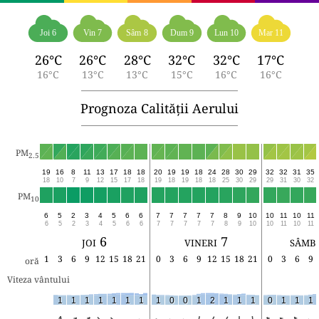
Joi 6
Vin 7
Sâm 8
Dum 9
Lun 10
Mar 11
26°C
26°C
28°C
32°C
32°C
17°C
16°C
13°C
13°C
15°C
16°C
16°C
Prognoza Calității Aerului
PM
2.5
19
16
8
11
13
17
18
18
20
19
19
18
24
28
30
29
32
32
31
35
18
10
7
9
12
15
17
18
19
18
19
18
18
25
30
29
29
31
30
32
PM
10
6
5
2
3
4
5
6
6
7
7
7
7
7
8
9
10
10
11
10
11
6
5
2
3
4
5
6
6
7
7
7
7
7
8
9
10
10
11
10
11
joi 6
vineri 7
sâmb
1
3
6
9
12
15
18
21
0
3
6
9
12
15
18
21
0
3
6
9
oră
Viteza vântului
1
1
1
1
1
1
1
1
0
0
1
2
1
1
1
0
1
1
1