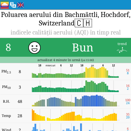
Poluarea aerului din Bachmättli, Hochdorf,
🇨🇭
Switzerland
indicele calității aerului (AQI) în timp real
Bun
8
trend
actualizat 4 minute în urmă (
)
joi 15:00
18
miercuri
6
12
18
joi
6
12
51
PM
8
2.5
8
16
PM
3
10
2
100
48
R.H.
24
35
28
Temp
20
6
2
Wind