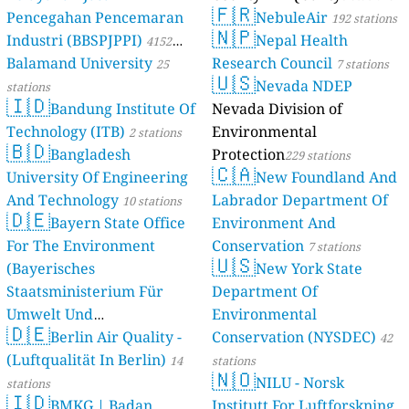
🇫🇷
Pencegahan Pencemaran
NebuleAir
192 stations
🇳🇵
Industri (BBSPJPPI)
Nepal Health
4152
Balamand University
Research Council
stations
25
7 stations
🇺🇸
Nevada NDEP
stations
🇮🇩
Bandung Institute Of
Nevada Division of
Technology (ITB)
Environmental
2 stations
🇧🇩
Bangladesh
Protection
229 stations
🇨🇦
University Of Engineering
New Foundland And
And Technology
Labrador Department Of
10 stations
🇩🇪
Bayern State Office
Environment And
For The Environment
Conservation
7 stations
🇺🇸
(Bayerisches
New York State
Staatsministerium Für
Department Of
Umwelt Und
Environmental
🇩🇪
Berlin Air Quality -
Verbraucherschutz) - LfU
Conservation (NYSDEC)
42
(Luftqualität In Berlin)
46 stations
14
stations
🇳🇴
NILU - Norsk
stations
🇮🇩
BMKG | Badan
Institutt For Luftforskning