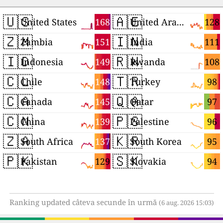
🇺🇸
🇦🇪
168
128
United States
United Arab Emirates
🇿🇲
🇮🇳
151
111
Zambia
India
🇮🇩
🇷🇼
149
108
Indonesia
Rwanda
🇨🇱
🇹🇷
148
98
Chile
Turkey
🇨🇦
🇶🇦
145
97
Canada
Qatar
🇨🇳
🇵🇸
139
96
China
Palestine
🇿🇦
🇰🇷
137
95
South Africa
South Korea
🇵🇰
🇸🇰
129
94
Pakistan
Slovakia
Ranking updated câteva secunde în urmă
(6 aug. 2026 15:03)