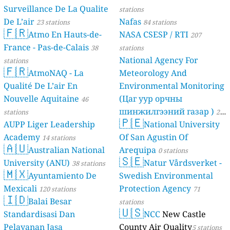
Surveillance De La Qualite
stations
De L’air
Nafas
23 stations
84 stations
🇫🇷
Atmo En Hauts-de-
NASA CSESP / RTI
207
France - Pas-de-Calais
38
stations
National Agency For
stations
🇫🇷
AtmoNAQ - La
Meteorology And
Qualité De L’air En
Environmental Monitoring
Nouvelle Aquitaine
(Цаг уур орчны
46
шинжилгээний газар )
stations
21
🇵🇪
AUPP Liger Leadership
National University
stations
Academy
Of San Agustin Of
14 stations
🇦🇺
Australian National
Arequipa
0 stations
🇸🇪
University (ANU)
Natur Vårdsverket -
38 stations
🇲🇽
Ayuntamiento De
Swedish Environmental
Mexicali
Protection Agency
120 stations
71
🇮🇩
Balai Besar
stations
🇺🇸
Standardisasi Dan
NCC
New Castle
Pelayanan Jasa
County Air Quality
5 stations