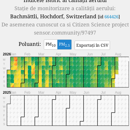
Stație de monitorizare a calității aerului:
Bachmättli, Hochdorf, Switzerland
[id
664426
]
De asemenea cunoscut ca si
Citizen Science project
sensor.community/97497
Poluanti:
PM
PM
Exportați în CSV
10
2.5
2026
Jan
Feb
Mar
Apr
May
Jun
Jul
Aug
M
T
W
T
F
S
S
2025
Jan
Feb
Mar
Apr
May
Jun
Jul
Aug
M
T
W
T
F
S
S