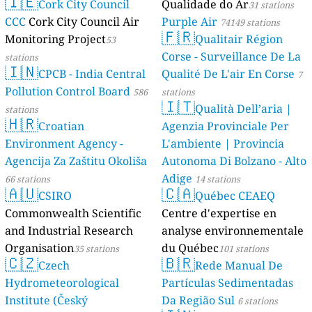
🇮🇪
AMBIENTAL)
Cork City Council
Qualidade do Ar
23 stations
31 stations
CCC
Cork City Council Air
Purple Air
74149 stations
🇫🇷
Monitoring Project
Qualitair Région
53
Corse - Surveillance De La
stations
🇮🇳
CPCB - India Central
Qualité De L'air En Corse
7
Pollution Control Board
586
stations
🇮🇹
Qualità Dell’aria |
stations
🇭🇷
Croatian
Agenzia Provinciale Per
Environment Agency -
L'ambiente | Provincia
Agencija Za Zaštitu Okoliša
Autonoma Di Bolzano - Alto
Adige
66 stations
14 stations
🇦🇺
🇨🇦
CSIRO
Québec CEAEQ
Commonwealth Scientific
Centre d'expertise en
and Industrial Research
analyse environnementale
Organisation
du Québec
35 stations
101 stations
🇨🇿
🇧🇷
Czech
Rede Manual De
Hydrometeorological
Partículas Sedimentadas
Institute (Český
Da Região Sul
6 stations