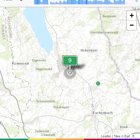
0
+
−
Leaflet
|
Tiles © Esri - Esri, DeLorme, NAVTEQ, TomTom, Intermap, iPC, USGS, FAO, NPS, NRCAN, GeoBase, Kadaster NL, Ordnance Survey, Esri Japan, METI, Esri China (Hong Kong), and the GIS User Community