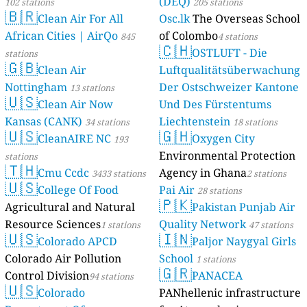
(DEQ)
102 stations
205 stations
🇧🇷
Clean Air For All
Osc.lk
The Overseas School
African Cities | AirQo
of Colombo
845
4 stations
🇨🇭
OSTLUFT - Die
stations
🇬🇧
Clean Air
Luftqualitätsüberwachung
Nottingham
Der Ostschweizer Kantone
13 stations
🇺🇸
Clean Air Now
Und Des Fürstentums
Kansas (CANK)
Liechtenstein
34 stations
18 stations
🇺🇸
🇬🇭
CleanAIRE NC
Oxygen City
193
Environmental Protection
stations
🇹🇭
Cmu Ccdc
Agency in Ghana
3433 stations
2 stations
🇺🇸
College Of Food
Pai Air
28 stations
🇵🇰
Agricultural and Natural
Pakistan Punjab Air
Resource Sciences
Quality Network
1 stations
47 stations
🇺🇸
🇮🇳
Colorado APCD
Paljor Naygyal Girls
Colorado Air Pollution
School
1 stations
🇬🇷
Control Division
PANACEA
94 stations
🇺🇸
Colorado
PANhellenic infrastructure