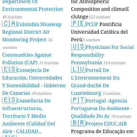
Department Of
for Atmospheric
Environmental Protection
Composition and climatE
chAnge
46 stations
123 stations
🇨🇦
🇵🇪
Columbia Shuswap
PCUP
Pontificia
Regional District Air
Universidad Católica del
Monitoring Project
Perú
35
5 stations
🇺🇸
Physicians For Social
stations
Communities Against
Responsibility
Pollution (CAP)
Pennsylvania
11 stations
114 stations
🇪🇸
🇱🇺
Consejería De
Portail De
Educación, Universidades
L'Environnement Du
Y Sostenibilidad - Gobierno
Grand-duché De
De Canarias
Luxembourg
49 stations
5 stations
🇪🇸
🇵🇹
Conselleria De
Portugal -Agencia
Infraestructuras,
Portuguesa Do Ambiente -
Territorio Y Medio
Qualidade Do Ar
70 stations
🇧🇷
Ambiente (Calidad Del
Projeto EDUC.AIR
Aire - CALIDAD
Programa de Educação em