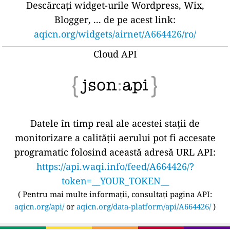
Descărcați widget-urile Wordpress, Wix,
Blogger, ... de pe acest link:
aqicn.org/widgets/airnet/A664426/ro/
Cloud API
Datele în timp real ale acestei stații de
monitorizare a calității aerului pot fi accesate
programatic folosind această adresă URL API:
https://api.waqi.info/feed/A664426/?
token=__YOUR_TOKEN__
(
Pentru mai multe informații, consultați pagina API:
aqicn.org/api/
or
aqicn.org/data-platform/api/A664426/
)