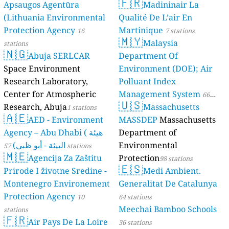
🇫🇷
Apsaugos Agentūra
Madininair La
(Lithuania Environmental
Qualité De L’air En
Protection Agency
Martinique
16
7 stations
🇲🇾
Malaysia
stations
🇳🇬
Abuja SERLCAR
Department Of
Space Environment
Environment (DOE); Air
Research Laboratory,
Polluant Index
Center for Atmospheric
Management System
66
🇺🇸
Research, Abuja
Massachusetts
1 stations
stations
🇦🇪
AED - Environment
MASSDEP
Massachusetts
Agency – Abu Dhabi ( هيئة
Department of
البيئة - أبو ظبي)
Environmental
57 stations
🇲🇪
Agencija Za Zaštitu
Protection
98 stations
🇪🇸
Prirode I životne Sredine -
Medi Ambient.
Montenegro Environement
Generalitat De Catalunya
Protection Agency
10
64 stations
Meechai Bamboo Schools
stations
🇫🇷
Air Pays De La Loire
36 stations