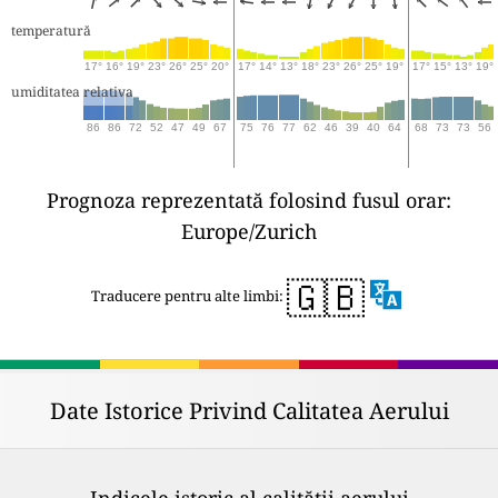
temperatură
17°
16°
19°
23°
26°
25°
20°
17°
14°
13°
18°
23°
26°
25°
19°
17°
15°
13°
19°
umiditatea relativa
86
86
72
52
47
49
67
75
76
77
62
46
39
40
64
68
73
73
56
Prognoza reprezentată folosind fusul orar:
Europe/Zurich
🇬🇧
Traducere pentru alte limbi:
Date Istorice Privind Calitatea Aerului
Indicele istoric al calității aerului