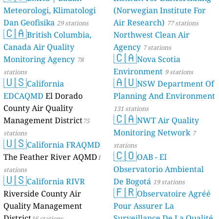
Meteorologi, Klimatologi
(Norwegian Institute For
Dan Geofisika
Air Research)
29 stations
77 stations
🇨🇦
British Columbia,
Northwest Clean Air
Canada Air Quality
Agency
7 stations
🇨🇦
Monitoring Agency
Nova Scotia
78
Environment
stations
9 stations
🇺🇸
🇦🇺
California
NSW Department Of
EDCAQMD
El Dorado
Planning And Environment
County Air Quality
131 stations
🇨🇦
Management District
NWT Air Quality
75
Monitoring Network
stations
7
🇺🇸
California FRAQMD
stations
🇨🇴
The Feather River AQMD
OAB - El
1
Observatorio Ambiental
stations
🇺🇸
California RIVR
De Bogotá
19 stations
🇫🇷
Riverside County Air
Observatoire Agréé
Quality Management
Pour Assurer La
District
Surveillance De La Qualité
16 stations