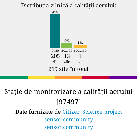
Distribuția zilnică a calității aerului:
94%
6%
1%
0..50
50..100
100..150
205
13
1
zile
zile
zi
219 zile în total
Stație de monitorizare a calității aerului
[
]
97497
Date furnizate de
Citizen Science project
sensor.community
sensor.community