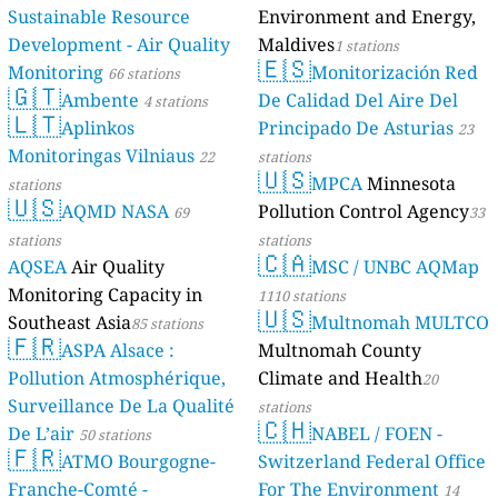
Sustainable Resource
Environment and Energy,
Development - Air Quality
Maldives
1 stations
🇪🇸
Monitoring
Monitorización Red
66 stations
🇬🇹
Ambente
De Calidad Del Aire Del
4 stations
🇱🇹
Aplinkos
Principado De Asturias
23
Monitoringas Vilniaus
22
stations
🇺🇸
MPCA
Minnesota
stations
🇺🇸
AQMD NASA
Pollution Control Agency
69
33
stations
stations
🇨🇦
AQSEA
Air Quality
MSC / UNBC AQMap
Monitoring Capacity in
1110 stations
🇺🇸
Southeast Asia
Multnomah MULTCO
85 stations
🇫🇷
ASPA Alsace :
Multnomah County
Pollution Atmosphérique,
Climate and Health
20
Surveillance De La Qualité
stations
🇨🇭
De L’air
NABEL / FOEN -
50 stations
🇫🇷
ATMO Bourgogne-
Switzerland Federal Office
Franche-Comté -
For The Environment
14