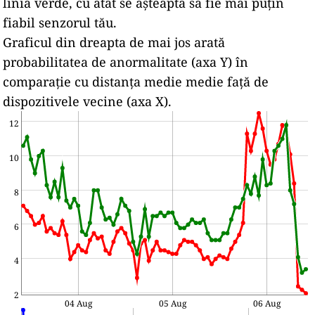
linia verde, cu atât se așteaptă să fie mai puțin
fiabil senzorul tău.
Graficul din dreapta de mai jos arată
probabilitatea de anormalitate (axa Y) în
comparație cu distanța medie medie față de
dispozitivele vecine (axa X).
12
10
8
6
4
2
04 Aug
05 Aug
06 Aug