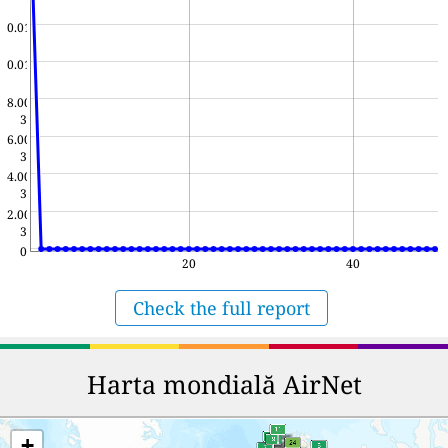
0.01
0.01
8.00e-
3
6.00e-
3
4.00e-
3
2.00e-
3
0
20
40
Check the full report
Harta mondială AirNet
+