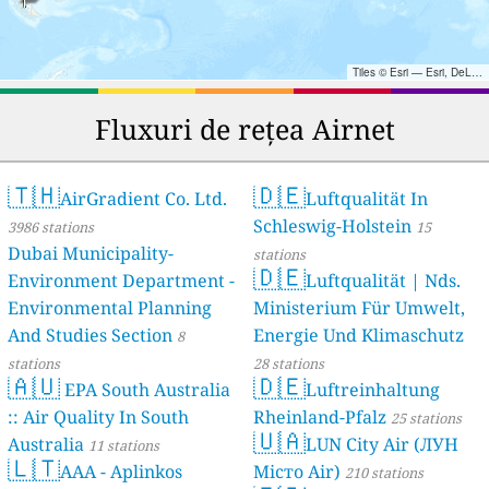
Tiles © Esri — Esri, DeLorme, NAVTEQ, TomTom, Intermap, iPC, USGS, FAO, NPS, NRCAN, GeoBase, Kadaster NL, Ordnance Survey, Esri Japan, METI, Esri China (Hong Kong), and the GIS User Community
Fluxuri de rețea Airnet
🇹🇭
🇩🇪
AirGradient Co. Ltd.
Luftqualität In
Schleswig-Holstein
3986 stations
15
Dubai Municipality-
stations
🇩🇪
Environment Department -
Luftqualität | Nds.
Environmental Planning
Ministerium Für Umwelt,
And Studies Section
Energie Und Klimaschutz
8
stations
28 stations
🇦🇺
🇩🇪
EPA South Australia
Luftreinhaltung
:: Air Quality In South
Rheinland-Pfalz
25 stations
🇺🇦
Australia
LUN City Air (ЛУН
11 stations
🇱🇹
AAA - Aplinkos
Місто Air)
210 stations