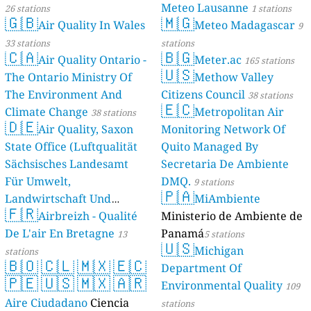
Meteo Lausanne
26 stations
1 stations
🇬🇧
🇲🇬
Air Quality In Wales
Meteo Madagascar
9
33 stations
stations
🇨🇦
🇧🇬
Air Quality Ontario -
Meter.ac
165 stations
🇺🇸
The Ontario Ministry Of
Methow Valley
The Environment And
Citizens Council
38 stations
🇪🇨
Climate Change
Metropolitan Air
38 stations
🇩🇪
Air Quality, Saxon
Monitoring Network Of
State Office (Luftqualität
Quito Managed By
Sächsisches Landesamt
Secretaria De Ambiente
Für Umwelt,
DMQ.
9 stations
🇵🇦
Landwirtschaft Und
MiAmbiente
🇫🇷
Geologie)
Airbreizh - Qualité
Ministerio de Ambiente de
50 stations
De L'air En Bretagne
Panamá
13
5 stations
🇺🇸
Michigan
stations
🇧🇴
🇨🇱
🇲🇽
🇪🇨
Department Of
🇵🇪
🇺🇸
🇲🇽
🇦🇷
Environmental Quality
109
Aire Ciudadano
Ciencia
stations