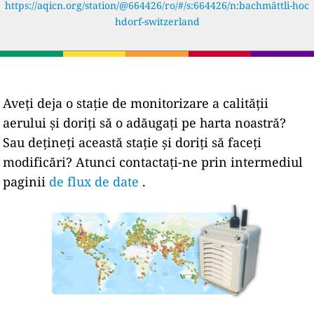
https://aqicn.org/station/@664426/ro/#/s:664426/n:bachmättli-hoc
hdorf-switzerland
Aveți deja o stație de monitorizare a calității
aerului și doriți să o adăugați pe harta noastră?
Sau dețineți această stație și doriți să faceți
modificări? Atunci contactați-ne prin intermediul
paginii
de flux de date
.