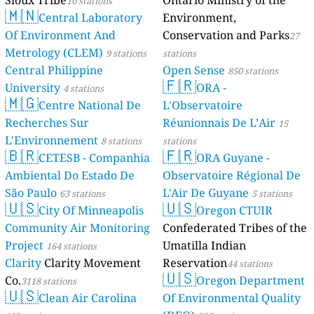
Sioux Tribe
Ontario Ministry of the
10 stations
🇲🇳
Central Laboratory
Environment,
Of Environment And
Conservation and Parks
27
Metrology (CLEM)
9 stations
stations
Central Philippine
Open Sense
850 stations
🇫🇷
University
ORA -
4 stations
🇲🇬
Centre National De
L'Observatoire
Recherches Sur
Réunionnais De L’Air
15
L'Environnement
8 stations
stations
🇧🇷
🇫🇷
CETESB - Companhia
ORA Guyane -
Ambiental Do Estado De
Observatoire Régional De
São Paulo
L'Air De Guyane
63 stations
5 stations
🇺🇸
🇺🇸
City Of Minneapolis
Oregon CTUIR
Community Air Monitoring
Confederated Tribes of the
Project
Umatilla Indian
164 stations
Clarity
Clarity Movement
Reservation
44 stations
🇺🇸
Co.
Oregon Department
3118 stations
🇺🇸
Clean Air Carolina
Of Environmental Quality