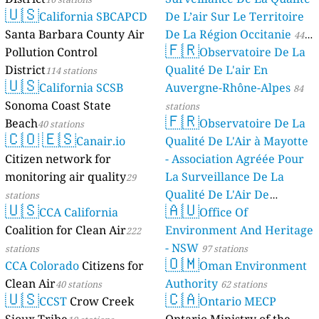
🇺🇸
California SBCAPCD
De L’air Sur Le Territoire
Santa Barbara County Air
De La Région Occitanie
44
🇫🇷
Pollution Control
Observatoire De La
stations
District
Qualité De L'air En
114 stations
🇺🇸
California SCSB
Auvergne-Rhône-Alpes
84
Sonoma Coast State
stations
🇫🇷
Beach
Observatoire De La
40 stations
🇨🇴
🇪🇸
Canair.io
Qualité De L'Air à Mayotte
Citizen network for
- Association Agréée Pour
monitoring air quality
La Surveillance De La
29
Qualité De L'Air De
stations
🇺🇸
🇦🇺
CCA California
Mayotte
Office Of
4 stations
Coalition for Clean Air
Environment And Heritage
222
- NSW
stations
97 stations
🇴🇲
CCA Colorado
Citizens for
Oman Environment
Clean Air
Authority
40 stations
62 stations
🇺🇸
🇨🇦
CCST
Crow Creek
Ontario MECP