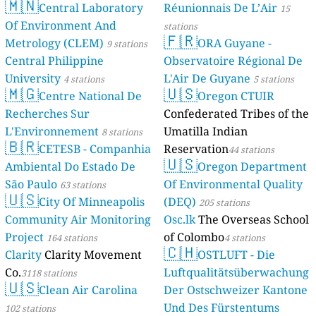
🇲🇳
Central Laboratory
Réunionnais De L’Air
15
Of Environment And
stations
🇫🇷
Metrology (CLEM)
ORA Guyane -
9 stations
Central Philippine
Observatoire Régional De
University
L'Air De Guyane
4 stations
5 stations
🇲🇬
🇺🇸
Centre National De
Oregon CTUIR
Recherches Sur
Confederated Tribes of the
L'Environnement
Umatilla Indian
8 stations
🇧🇷
CETESB - Companhia
Reservation
44 stations
🇺🇸
Ambiental Do Estado De
Oregon Department
São Paulo
Of Environmental Quality
63 stations
🇺🇸
City Of Minneapolis
(DEQ)
205 stations
Community Air Monitoring
Osc.lk
The Overseas School
Project
of Colombo
164 stations
4 stations
🇨🇭
Clarity
Clarity Movement
OSTLUFT - Die
Co.
Luftqualitätsüberwachung
3118 stations
🇺🇸
Clean Air Carolina
Der Ostschweizer Kantone
Und Des Fürstentums
102 stations