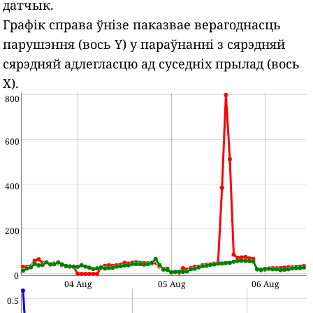
датчык.
Графік справа ўнізе паказвае верагоднасць
парушэння (вось Y) у параўнанні з сярэдняй
сярэдняй адлегласцю ад суседніх прылад (вось
X).
800
600
400
200
0
04 Aug
05 Aug
06 Aug
0.5