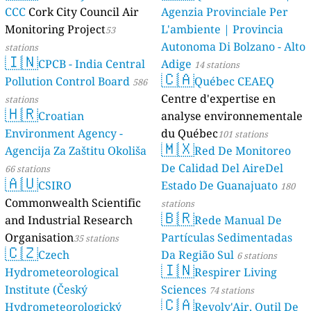
CCC
Cork City Council Air
Agenzia Provinciale Per
Monitoring Project
L'ambiente | Provincia
53
Autonoma Di Bolzano - Alto
stations
🇮🇳
CPCB - India Central
Adige
14 stations
🇨🇦
Pollution Control Board
Québec CEAEQ
586
Centre d'expertise en
stations
🇭🇷
Croatian
analyse environnementale
Environment Agency -
du Québec
101 stations
🇲🇽
Agencija Za Zaštitu Okoliša
Red De Monitoreo
De Calidad Del AireDel
66 stations
🇦🇺
CSIRO
Estado De Guanajuato
180
Commonwealth Scientific
stations
🇧🇷
and Industrial Research
Rede Manual De
Organisation
Partículas Sedimentadas
35 stations
🇨🇿
Czech
Da Região Sul
6 stations
🇮🇳
Hydrometeorological
Respirer Living
Institute (Český
Sciences
74 stations
🇨🇦
Hydrometeorologický
Revolv'Air, Outil De