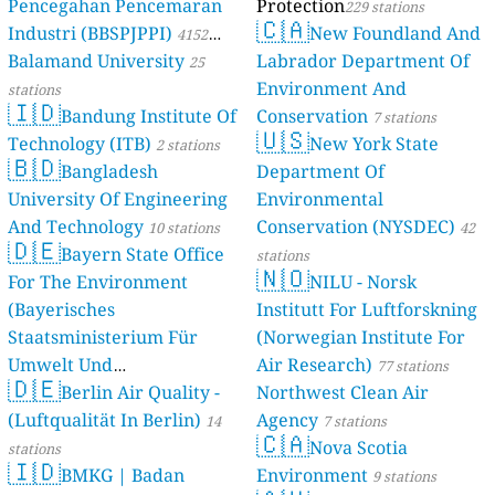
Pencegahan Pencemaran
Protection
229 stations
🇨🇦
Industri (BBSPJPPI)
New Foundland And
4152
Balamand University
Labrador Department Of
stations
25
Environment And
stations
🇮🇩
Bandung Institute Of
Conservation
7 stations
🇺🇸
Technology (ITB)
New York State
2 stations
🇧🇩
Bangladesh
Department Of
University Of Engineering
Environmental
And Technology
Conservation (NYSDEC)
10 stations
42
🇩🇪
Bayern State Office
stations
🇳🇴
For The Environment
NILU - Norsk
(Bayerisches
Institutt For Luftforskning
Staatsministerium Für
(Norwegian Institute For
Umwelt Und
Air Research)
77 stations
🇩🇪
Berlin Air Quality -
Verbraucherschutz) - LfU
Northwest Clean Air
(Luftqualität In Berlin)
Agency
46 stations
14
7 stations
🇨🇦
Nova Scotia
stations
🇮🇩
BMKG | Badan
Environment
9 stations