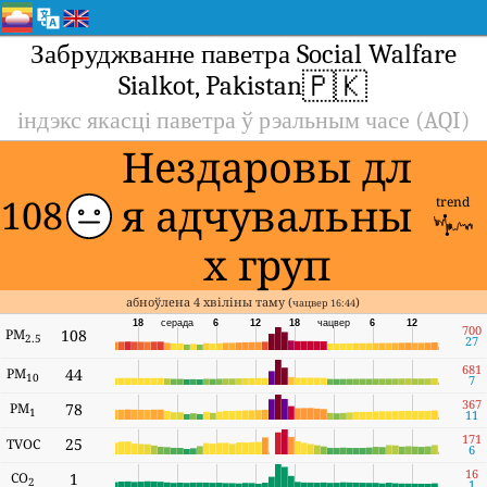
Забруджванне паветра Social Walfare
🇵🇰
Sialkot, Pakistan
індэкс якасці паветра ў рэальным часе (AQI)
Нездаровы дл
я адчувальны
108
trend
х груп
абноўлена 4 хвіліны таму (
)
чацвер 16:44
18
серада
6
12
18
чацвер
6
12
700
PM
108
2.5
27
681
PM
44
10
7
367
PM
78
1
11
171
25
TVOC
6
16
CO
1
2
1