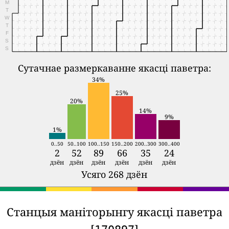
M
T
W
T
F
S
S
Сутачнае размеркаванне якасці паветра:
34%
25%
20%
14%
9%
1%
0..50
50..100
100..150
150..200
200..300
300..400
2
52
89
66
35
24
дзён
дзён
дзён
дзён
дзён
дзён
Усяго 268 дзён
Станцыя маніторынгу якасці паветра