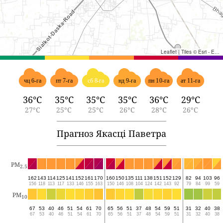
Leaflet
|
Tiles © Esri - Esri, DeLorme, NAVTEQ, TomTom, Intermap, iPC, USGS, FAO, NPS, NRCAN, GeoBase, Kadaster NL, Ordnance Survey, Esri Japan, METI, Esri China (Hong Kong), and the GIS User Community
чц 6-га
пт 7-га
сб 8-га
нд 9-га
пн 10-га
ат 11-га
36°C
35°C
35°C
35°C
36°C
29°C
27°C
25°C
25°C
26°C
28°C
26°C
Прагноз Якасці Паветра
PM
2.5
162
143
114
125
141
152
161
170
160
150
135
111
138
151
152
129
82
94
103
96
156
118
113
117
133
146
155
163
150
146
108
104
124
142
143
92
79
84
99
59
PM
10
67
53
40
46
51
54
61
70
65
56
51
37
48
54
59
51
31
32
40
38
67
53
40
46
51
54
61
70
65
56
51
37
48
54
59
51
31
32
40
38