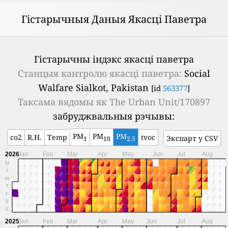
Гістарычныя Даныя Якасці Паветра
Гістарычны індэкс якасці паветра
Станцыя кантролю якасці паветра:
Social
Walfare Sialkot, Pakistan
[id
563377
]
Таксама вядомы як
The Urban Unit/170897
забруджвальныя рэчывы:
PM
PM
PM
co2
R.H.
Temp
tvoc
Экспарт у CSV
1
10
2.5
2026
Jan
Feb
Mar
Apr
May
Jun
Jul
Aug
M
T
W
T
F
S
S
2025
Jan
Feb
Mar
Apr
May
Jun
Jul
Aug