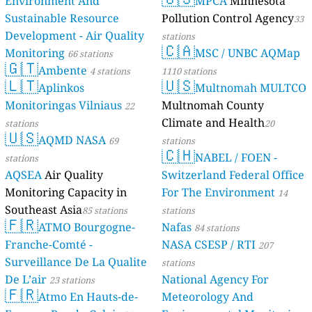
Environment And
MPCA
Minnesota
Sustainable Resource
Pollution Control Agency
33
Development - Air Quality
stations
🇨🇦
Monitoring
MSC / UNBC AQMap
66 stations
🇬🇹
Ambente
4 stations
1110 stations
🇱🇹
🇺🇸
Aplinkos
Multnomah MULTCO
Monitoringas Vilniaus
Multnomah County
22
Climate and Health
stations
20
🇺🇸
AQMD NASA
69
stations
🇨🇭
NABEL / FOEN -
stations
AQSEA
Air Quality
Switzerland Federal Office
Monitoring Capacity in
For The Environment
14
Southeast Asia
85 stations
stations
🇫🇷
ATMO Bourgogne-
Nafas
84 stations
Franche-Comté -
NASA CSESP / RTI
207
Surveillance De La Qualite
stations
De L’air
National Agency For
23 stations
🇫🇷
Atmo En Hauts-de-
Meteorology And