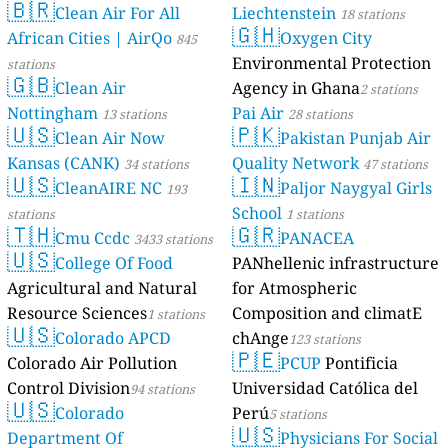
🇧🇷
Clean Air For All
Liechtenstein
18 stations
🇬🇭
African Cities | AirQo
Oxygen City
845
Environmental Protection
stations
🇬🇧
Clean Air
Agency in Ghana
2 stations
Nottingham
Pai Air
13 stations
28 stations
🇺🇸
🇵🇰
Clean Air Now
Pakistan Punjab Air
Kansas (CANK)
Quality Network
34 stations
47 stations
🇺🇸
🇮🇳
CleanAIRE NC
Paljor Naygyal Girls
193
School
stations
1 stations
🇹🇭
🇬🇷
Cmu Ccdc
PANACEA
3433 stations
🇺🇸
College Of Food
PANhellenic infrastructure
Agricultural and Natural
for Atmospheric
Resource Sciences
Composition and climatE
1 stations
🇺🇸
Colorado APCD
chAnge
123 stations
🇵🇪
Colorado Air Pollution
PCUP
Pontificia
Control Division
Universidad Católica del
94 stations
🇺🇸
Colorado
Perú
5 stations
🇺🇸
Department Of
Physicians For Social