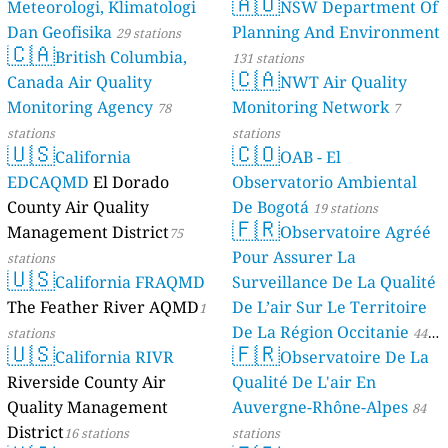
🇦🇺
Meteorologi, Klimatologi
NSW Department Of
Dan Geofisika
Planning And Environment
29 stations
🇨🇦
British Columbia,
131 stations
🇨🇦
Canada Air Quality
NWT Air Quality
Monitoring Agency
Monitoring Network
78
7
stations
stations
🇺🇸
🇨🇴
California
OAB - El
EDCAQMD
El Dorado
Observatorio Ambiental
County Air Quality
De Bogotá
19 stations
🇫🇷
Management District
Observatoire Agréé
75
Pour Assurer La
stations
🇺🇸
California FRAQMD
Surveillance De La Qualité
The Feather River AQMD
De L’air Sur Le Territoire
1
De La Région Occitanie
stations
44
🇺🇸
🇫🇷
California RIVR
Observatoire De La
stations
Riverside County Air
Qualité De L'air En
Quality Management
Auvergne-Rhône-Alpes
84
District
16 stations
stations