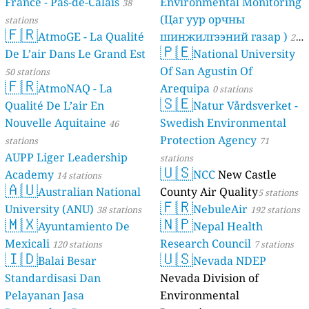
France - Pas-de-Calais
Environmental Monitoring
38
(Цаг уур орчны
stations
🇫🇷
AtmoGE - La Qualité
шинжилгээний газар )
21
🇵🇪
De L’air Dans Le Grand Est
National University
stations
Of San Agustin Of
50 stations
🇫🇷
AtmoNAQ - La
Arequipa
0 stations
🇸🇪
Qualité De L’air En
Natur Vårdsverket -
Nouvelle Aquitaine
Swedish Environmental
46
Protection Agency
stations
71
AUPP Liger Leadership
stations
🇺🇸
Academy
NCC
New Castle
14 stations
🇦🇺
Australian National
County Air Quality
5 stations
🇫🇷
University (ANU)
NebuleAir
38 stations
192 stations
🇲🇽
🇳🇵
Ayuntamiento De
Nepal Health
Mexicali
Research Council
120 stations
7 stations
🇮🇩
🇺🇸
Balai Besar
Nevada NDEP
Standardisasi Dan
Nevada Division of
Pelayanan Jasa
Environmental