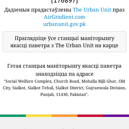
[
]
170897
Дадзеныя прадастаўлены
The Urban Unit
праз
AirGradient.com
urbanunit.gov.pk
Праглядзіце ўсе станцыі маніторынгу
якасці паветра з The Urban Unit на карце
Гэтая станцыя маніторынгу якасці паветра
знаходзіцца па адрасе
"Social Welfare Complex, Church Road, Mohalla Bijli Ghar, Old
City, Sialkot, Sialkot Tehsil, Sialkot District, Gujranwala Division,
Punjab, 51430, Pakistan".