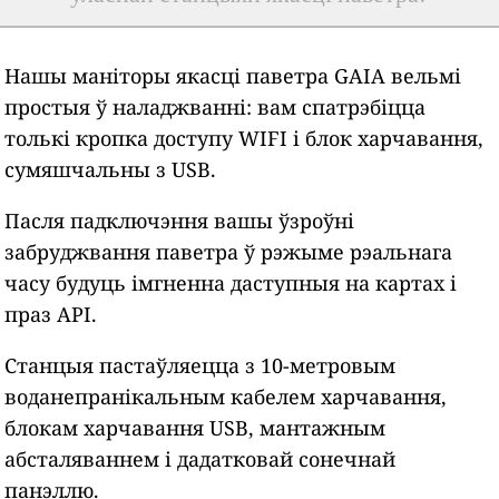
Нашы маніторы якасці паветра GAIA вельмі
простыя ў наладжванні: вам спатрэбіцца
толькі кропка доступу WIFI і блок харчавання,
сумяшчальны з USB.
Пасля падключэння вашы ўзроўні
забруджвання паветра ў рэжыме рэальнага
часу будуць імгненна даступныя на картах і
праз API.
Станцыя пастаўляецца з 10-метровым
воданепранікальным кабелем харчавання,
блокам харчавання USB, мантажным
абсталяваннем і дадатковай сонечнай
панэллю.