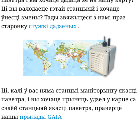
Ці вы валодаеце гэтай станцыяй і хочаце
ўнесці змены? Тады звяжыцеся з намі праз
старонку
стужкі дадзеных
.
Ці, калі ў вас няма станцыі маніторынгу якасці
паветра, і вы хочаце прыняць удзел у карце са
сваёй станцыяй якасці паветра, праверце
нашы
прылады GAIA