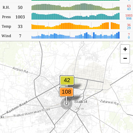
63
50
R.H.
43
1003
1003
Press
998
36
33
Temp
29
7
7
Wind
0
+
−