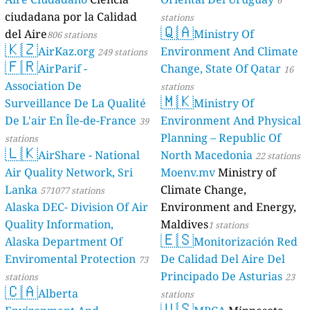
ciudadana por la Calidad
stations
🇶🇦
del Aire
Ministry Of
806 stations
🇰🇿
AirKaz.org
Environment And Climate
249 stations
🇫🇷
AirParif -
Change, State Of Qatar
16
Association De
stations
🇲🇰
Surveillance De La Qualité
Ministry Of
De L'air En Île-de-France
Environment And Physical
39
Planning – Republic Of
stations
🇱🇰
AirShare - National
North Macedonia
22 stations
Air Quality Network, Sri
Moenv.mv
Ministry of
Lanka
Climate Change,
571077 stations
Alaska DEC- Division Of Air
Environment and Energy,
Quality Information,
Maldives
1 stations
🇪🇸
Alaska Department Of
Monitorización Red
Enviromental Protection
De Calidad Del Aire Del
73
Principado De Asturias
stations
23
🇨🇦
Alberta
stations
🇺🇸