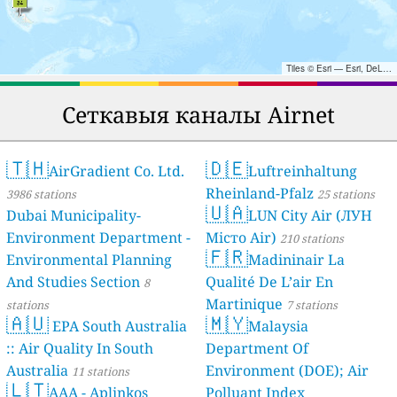
Tiles © Esri — Esri, DeLorme, NAVTEQ, TomTom, Intermap, iPC, USGS, FAO, NPS, NRCAN, GeoBase, Kadaster NL, Ordnance Survey, Esri Japan, METI, Esri China (Hong Kong), and the GIS User Community
Сеткавыя каналы Airnet
🇹🇭
🇩🇪
AirGradient Co. Ltd.
Luftreinhaltung
Rheinland-Pfalz
3986 stations
25 stations
🇺🇦
Dubai Municipality-
LUN City Air (ЛУН
Environment Department -
Місто Air)
210 stations
🇫🇷
Environmental Planning
Madininair La
And Studies Section
Qualité De L’air En
8
Martinique
stations
7 stations
🇦🇺
🇲🇾
EPA South Australia
Malaysia
:: Air Quality In South
Department Of
Australia
Environment (DOE); Air
11 stations
🇱🇹
AAA - Aplinkos
Polluant Index