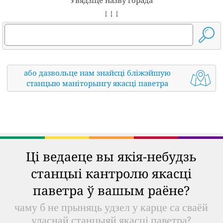
Увядзіце назву горада
↓ ↓ ↓
або дазвольце нам знайсці бліжэйшую
станцыю маніторынгу якасці паветра
Ці ведаеце вы якія-небудзь
станцыі кантролю якасці
паветра ў вашым раёне?
чаму б не прыняць удзел у карце са сваёй
уласнай станцыяй якасці паветра?