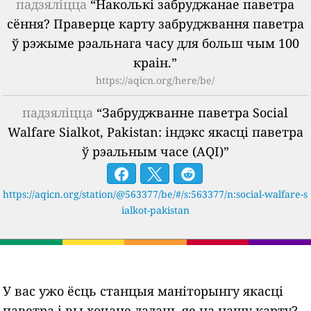
падзяліцца
“Наколькі забруджанае паветра
сёння? Праверце карту забруджвання паветра
ў рэжыме рэальнага часу для больш чым 100
краін.”
https://aqicn.org/here/be/
падзяліцца
“Забруджванне паветра Social
Walfare Sialkot, Pakistan: індэкс якасці паветра
ў рэальным часе (AQI)”
https://aqicn.org/station/@563377/be/#/s:563377/n:social-walfare-s
ialkot-pakistan
У вас ужо ёсць станцыя маніторынгу якасці
паветра і вы хочаце дадаць яе на нашу карту?