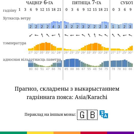
чацвер 6-га
пятніца 7-га
субот
1
3
6
9
12
15
18
21
0
3
6
9
12
15
18
21
0
3
6
9
гадзіну
Хуткасць ветру
2
2
2
2
4
3
3
2
2
3
2
2
2
3
1
1
2
3
тэмпература
27°
32°
35°
35°
31°
28°
26°
25°
25°
29°
33°
35°
33°
28°
27°
27°
25°
30°
адносная вільготнасць паветра
80
60
51
47
66
76
85
88
86
67
55
48
58
75
78
78
83
66
Прагноз, складзены з выкарыстаннем
гадзіннага пояса: Asia/Karachi
🇬🇧
Пераклад на іншыя мовы: