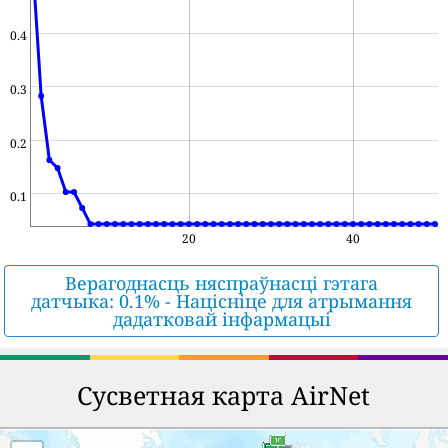
0.4
0.3
0.2
0.1
20
40
Верагоднасць няспраўнасці гэтага
датчыка: 0.1% - Націсніце для атрымання
дадатковай інфармацыі
Сусветная карта AirNet