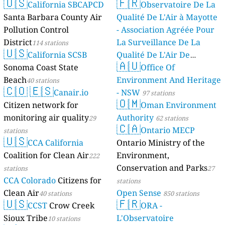
🇺🇸
🇫🇷
California SBCAPCD
Observatoire De La
Santa Barbara County Air
Qualité De L'Air à Mayotte
Pollution Control
- Association Agréée Pour
District
La Surveillance De La
114 stations
🇺🇸
California SCSB
Qualité De L'Air De
🇦🇺
Sonoma Coast State
Mayotte
Office Of
4 stations
Beach
Environment And Heritage
40 stations
🇨🇴
🇪🇸
Canair.io
- NSW
97 stations
🇴🇲
Citizen network for
Oman Environment
monitoring air quality
Authority
29
62 stations
🇨🇦
Ontario MECP
stations
🇺🇸
CCA California
Ontario Ministry of the
Coalition for Clean Air
Environment,
222
Conservation and Parks
stations
27
CCA Colorado
Citizens for
stations
Clean Air
Open Sense
40 stations
850 stations
🇺🇸
🇫🇷
CCST
Crow Creek
ORA -
Sioux Tribe
L'Observatoire
10 stations