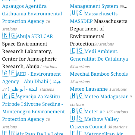
Apsaugos Agentūra
Management System
66
🇺🇸
(Lithuania Environmental
Massachusetts
stations
Protection Agency
MASSDEP
Massachusetts
16
Department of
stations
🇳🇬
Abuja SERLCAR
Environmental
Space Environment
Protection
98 stations
🇪🇸
Research Laboratory,
Medi Ambient.
Center for Atmospheric
Generalitat De Catalunya
Research, Abuja
1 stations
64 stations
🇦🇪
AED - Environment
Meechai Bamboo Schools
Agency – Abu Dhabi ( هيئة
36 stations
البيئة - أبو ظبي)
Meteo Lausanne
57 stations
1 stations
🇲🇪
🇲🇬
Agencija Za Zaštitu
Meteo Madagascar
9
Prirode I životne Sredine -
stations
🇧🇬
Montenegro Environement
Meter.ac
165 stations
🇺🇸
Protection Agency
Methow Valley
10
Citizens Council
stations
38 stations
🇫🇷
🇪🇨
Air Pays De La Loire
Metropolitan Air