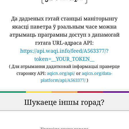
Да дадзеных гэтай станцыі маніторынгу
якасці паветра ў рэальным часе можна
атрымаць праграмны доступ з дапамогай
гэтага URL-адраса API:
https://api.waqi.info/feed/A563377/?
token=__YOUR_TOKEN__
(
Для атрымання дадатковай інфармацыі праверце
старонку API:
aqicn.org/api/
or
aqicn.org/data-
platform/api/A563377/
)
Шукаеце іншы горад?