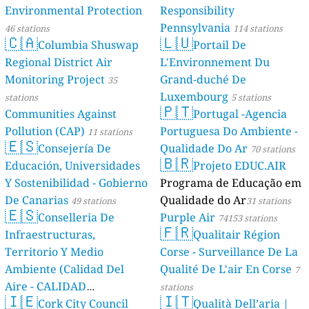
Environmental Protection
Responsibility
Pennsylvania
46 stations
114 stations
🇨🇦
🇱🇺
Columbia Shuswap
Portail De
Regional District Air
L'Environnement Du
Monitoring Project
Grand-duché De
35
Luxembourg
stations
5 stations
🇵🇹
Communities Against
Portugal -Agencia
Pollution (CAP)
Portuguesa Do Ambiente -
11 stations
🇪🇸
Consejería De
Qualidade Do Ar
70 stations
🇧🇷
Educación, Universidades
Projeto EDUC.AIR
Y Sostenibilidad - Gobierno
Programa de Educação em
De Canarias
Qualidade do Ar
49 stations
31 stations
🇪🇸
Conselleria De
Purple Air
74153 stations
🇫🇷
Infraestructuras,
Qualitair Région
Territorio Y Medio
Corse - Surveillance De La
Ambiente (Calidad Del
Qualité De L'air En Corse
7
Aire - CALIDAD
stations
🇮🇪
🇮🇹
AMBIENTAL)
Cork City Council
Qualità Dell’aria |
23 stations