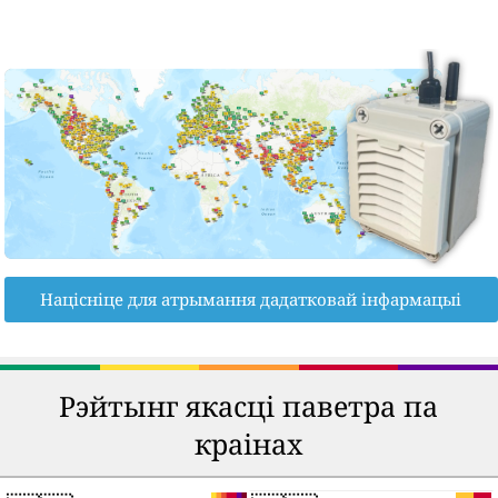
Націсніце для атрымання дадатковай інфармацыі
Рэйтынг якасці паветра па
краінах