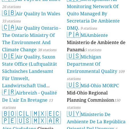
Monitoring Network Of
26 stations
🇬🇧
Air Quality In Wales
Quito Managed By
Secretaria De Ambiente
33 stations
🇨🇦
Air Quality Ontario -
DMQ.
9 stations
🇵🇦
The Ontario Ministry Of
MiAmbiente
The Environment And
Ministerio de Ambiente de
Climate Change
Panamá
38 stations
5 stations
🇩🇪
🇺🇸
Air Quality, Saxon
Michigan
State Office (Luftqualität
Department Of
Sächsisches Landesamt
Environmental Quality
109
Für Umwelt,
stations
🇺🇸
Landwirtschaft Und
Mid-Ohio MORPC
🇫🇷
Geologie)
Airbreizh - Qualité
Mid-Ohio Regional
50 stations
De L'air En Bretagne
Planning Commission
13
150
stations
stations
🇧🇴
🇨🇱
🇲🇽
🇪🇨
🇺🇾
Ministerio De
🇵🇪
🇺🇸
🇲🇽
🇦🇷
Ambiente De La República
Aire Ciudadano
Ciencia
Oriental Del Uruguay
6