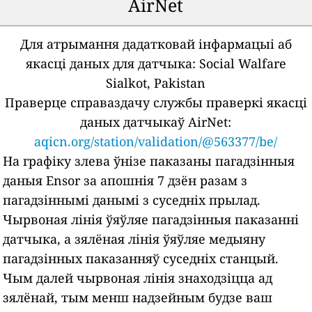
AirNet
Для атрымання дадатковай інфармацыі аб
якасці даных для датчыка:
Social Walfare
Sialkot, Pakistan
Праверце справаздачу службы праверкі якасці
даных датчыкаў AirNet:
aqicn.org/station/validation/@563377/be/
На графіку злева ўнізе паказаны пагадзінныя
даныя Ensor за апошнія 7 дзён разам з
пагадзіннымі данымі з суседніх прылад.
Чырвоная лінія ўяўляе пагадзінныя паказанні
датчыка, а зялёная лінія ўяўляе медыяну
пагадзінных паказанняў суседніх станцый.
Чым далей чырвоная лінія знаходзіцца ад
зялёнай, тым менш надзейным будзе ваш