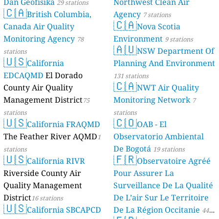
Dan Geofisika
Northwest Clean Air
29 stations
🇨🇦
British Columbia,
Agency
7 stations
🇨🇦
Canada Air Quality
Nova Scotia
Monitoring Agency
Environment
78
9 stations
🇦🇺
NSW Department Of
stations
🇺🇸
California
Planning And Environment
EDCAQMD
El Dorado
131 stations
🇨🇦
County Air Quality
NWT Air Quality
Management District
Monitoring Network
75
7
stations
stations
🇺🇸
🇨🇴
California FRAQMD
OAB - El
The Feather River AQMD
Observatorio Ambiental
1
De Bogotá
stations
19 stations
🇺🇸
🇫🇷
California RIVR
Observatoire Agréé
Riverside County Air
Pour Assurer La
Quality Management
Surveillance De La Qualité
District
De L’air Sur Le Territoire
16 stations
🇺🇸
California SBCAPCD
De La Région Occitanie
44