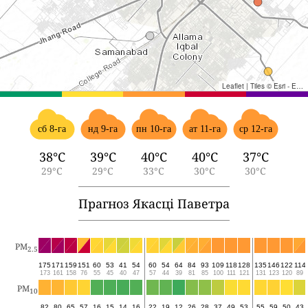
Leaflet
|
Tiles © Esri - Esri, DeLorme, NAVTEQ, TomTom, Intermap, iPC, USGS, FAO, NPS, NRCAN, GeoBase, Kadaster NL, Ordnance Survey, Esri Japan, METI, Esri China (Hong Kong), and the GIS User Community
сб 8-га
нд 9-га
пн 10-га
ат 11-га
ср 12-га
38°C
39°C
40°C
40°C
37°C
29°C
29°C
33°C
30°C
30°C
Прагноз Якасці Паветра
PM
2.5
175
171
159
151
60
53
41
54
60
54
64
84
93
109
118
128
135
146
122
114
173
161
158
76
55
45
40
47
57
44
39
81
85
100
111
121
131
123
120
89
PM
10
82
80
65
57
16
15
14
16
22
19
12
26
28
37
49
53
55
59
50
43