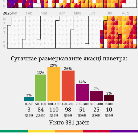
S
S
2025
Jan
Feb
Mar
Apr
May
Jun
Jul
Aug
M
T
W
T
F
S
S
Сутачнае размеркаванне якасці паветра:
29%
26%
23%
14%
7%
3%
1%
0..50
50..100
100..150
150..200
200..300
300..400
>400
3
84
110
98
51
25
10
дзён
дзён
дзён
дзён
дзён
дзён
дзён
Усяго 381 дзён