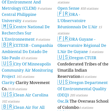
Of Environment And
stations
Metrology (CLEM)
Open Sense
9 stations
850 stations
🇫🇷
Central Philippine
ORA -
University
L'Observatoire
4 stations
🇲🇬
Centre National De
Réunionnais De L’Air
15
Recherches Sur
stations
🇫🇷
L'Environnement
ORA Guyane -
8 stations
🇧🇷
CETESB - Companhia
Observatoire Régional De
Ambiental Do Estado De
L'Air De Guyane
5 stations
🇺🇸
São Paulo
Oregon CTUIR
63 stations
🇺🇸
City Of Minneapolis
Confederated Tribes of the
Community Air Monitoring
Umatilla Indian
Project
Reservation
165 stations
44 stations
🇺🇸
Clarity
Clarity Movement
Oregon Department
Co.
Of Environmental Quality
3118 stations
🇺🇸
Clean Air Carolina
(DEQ)
205 stations
Osc.lk
The Overseas School
102 stations
🇧🇷
Clean Air For All
of Colombo
4 stations