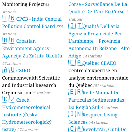
Monitoring Project
Corse - Surveillance De La
53
Qualité De L'air En Corse
stations
7
🇮🇳
CPCB - India Central
stations
🇮🇹
Pollution Control Board
Qualità Dell’aria |
586
Agenzia Provinciale Per
stations
🇭🇷
Croatian
L'ambiente | Provincia
Environment Agency -
Autonoma Di Bolzano - Alto
Agencija Za Zaštitu Okoliša
Adige
14 stations
🇨🇦
Québec CEAEQ
66 stations
🇦🇺
CSIRO
Centre d'expertise en
Commonwealth Scientific
analyse environnementale
and Industrial Research
du Québec
101 stations
🇧🇷
Organisation
Rede Manual De
35 stations
🇨🇿
Czech
Partículas Sedimentadas
Hydrometeorological
Da Região Sul
6 stations
🇮🇳
Institute (Český
Respirer Living
Hydrometeorologický
Sciences
74 stations
🇨🇦
ústav)
Revolv'Air, Outil De
274 stations