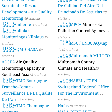
Sustainable Resource
De Calidad Del Aire Del
Development - Air Quality
Principado De Asturias
23
Monitoring
66 stations
stations
🇬🇹
🇺🇸
Ambente
MPCA
Minnesota
4 stations
🇱🇹
Aplinkos
Pollution Control Agency
33
Monitoringas Vilniaus
22
stations
🇨🇦
MSC / UNBC AQMap
stations
🇺🇸
AQMD NASA
69
1110 stations
🇺🇸
Multnomah MULTCO
stations
AQSEA
Air Quality
Multnomah County
Monitoring Capacity in
Climate and Health
20
Southeast Asia
85 stations
stations
🇫🇷
🇨🇭
ATMO Bourgogne-
NABEL / FOEN -
Franche-Comté -
Switzerland Federal Office
Surveillance De La Qualite
For The Environment
14
De L’air
23 stations
stations
🇫🇷
ATMO Champagne-
Nafas
84 stations
Ardenne
NASA CSESP / RTI