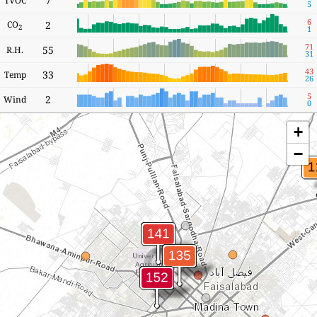
7
TVOC
5
6
CO
2
2
1
71
55
R.H.
31
43
33
Temp
26
5
2
Wind
0
+
−