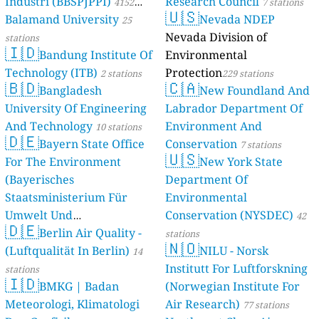
Industri (BBSPJPPI)
Research Council
4152
7 stations
🇺🇸
Balamand University
Nevada NDEP
stations
25
Nevada Division of
stations
🇮🇩
Bandung Institute Of
Environmental
Technology (ITB)
Protection
2 stations
229 stations
🇧🇩
🇨🇦
Bangladesh
New Foundland And
University Of Engineering
Labrador Department Of
And Technology
Environment And
10 stations
🇩🇪
Bayern State Office
Conservation
7 stations
🇺🇸
For The Environment
New York State
(Bayerisches
Department Of
Staatsministerium Für
Environmental
Umwelt Und
Conservation (NYSDEC)
42
🇩🇪
Berlin Air Quality -
Verbraucherschutz) - LfU
stations
🇳🇴
(Luftqualität In Berlin)
NILU - Norsk
46 stations
14
Institutt For Luftforskning
stations
🇮🇩
BMKG | Badan
(Norwegian Institute For
Meteorologi, Klimatologi
Air Research)
77 stations