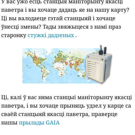
У вас ужо ёсць станцыя маніторынгу якасці
паветра і вы хочаце дадаць яе на нашу карту?
Ці вы валодаеце гэтай станцыяй і хочаце
ўнесці змены? Тады звяжыцеся з намі праз
старонку
стужкі дадзеных
.
Ці, калі ў вас няма станцыі маніторынгу якасці
паветра, і вы хочаце прыняць удзел у карце са
сваёй станцыяй якасці паветра, праверце
нашы
прылады GAIA