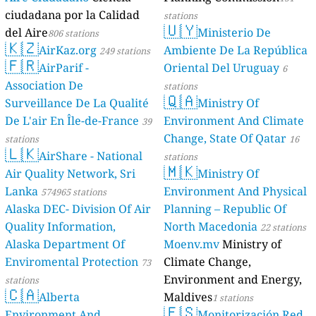
ciudadana por la Calidad
stations
🇺🇾
del Aire
Ministerio De
806 stations
🇰🇿
AirKaz.org
Ambiente De La República
249 stations
🇫🇷
AirParif -
Oriental Del Uruguay
6
Association De
stations
🇶🇦
Surveillance De La Qualité
Ministry Of
De L'air En Île-de-France
Environment And Climate
39
Change, State Of Qatar
stations
16
🇱🇰
AirShare - National
stations
🇲🇰
Air Quality Network, Sri
Ministry Of
Lanka
Environment And Physical
574965 stations
Alaska DEC- Division Of Air
Planning – Republic Of
Quality Information,
North Macedonia
22 stations
Alaska Department Of
Moenv.mv
Ministry of
Enviromental Protection
Climate Change,
73
Environment and Energy,
stations
🇨🇦
Alberta
Maldives
1 stations
🇪🇸
Environment And
Monitorización Red