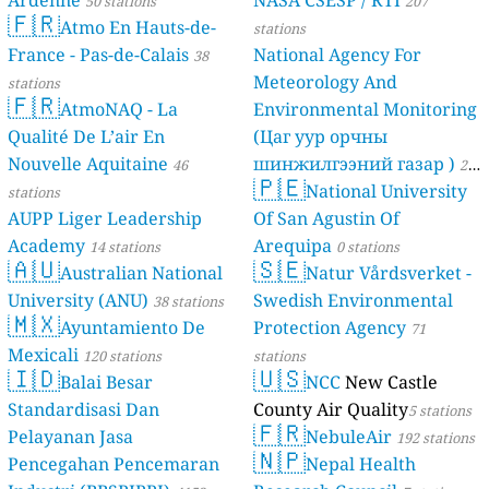
50 stations
207
🇫🇷
Atmo En Hauts-de-
stations
France - Pas-de-Calais
National Agency For
38
Meteorology And
stations
🇫🇷
AtmoNAQ - La
Environmental Monitoring
Qualité De L’air En
(Цаг уур орчны
Nouvelle Aquitaine
шинжилгээний газар )
46
21
🇵🇪
National University
stations
stations
AUPP Liger Leadership
Of San Agustin Of
Academy
Arequipa
14 stations
0 stations
🇦🇺
🇸🇪
Australian National
Natur Vårdsverket -
University (ANU)
Swedish Environmental
38 stations
🇲🇽
Ayuntamiento De
Protection Agency
71
Mexicali
120 stations
stations
🇮🇩
🇺🇸
Balai Besar
NCC
New Castle
Standardisasi Dan
County Air Quality
5 stations
🇫🇷
Pelayanan Jasa
NebuleAir
192 stations
🇳🇵
Pencegahan Pencemaran
Nepal Health