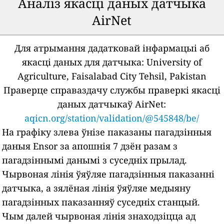
Аналіз якасці даных датчыка
AirNet
Для атрымання дадатковай інфармацыі аб
якасці даных для датчыка:
University of
Agriculture, Faisalabad City Tehsil, Pakistan
Праверце справаздачу службы праверкі якасці
даных датчыкаў AirNet:
aqicn.org/station/validation/@545848/be/
На графіку злева ўнізе паказаны пагадзінныя
даныя Ensor за апошнія 7 дзён разам з
пагадзіннымі данымі з суседніх прылад.
Чырвоная лінія ўяўляе пагадзінныя паказанні
датчыка, а зялёная лінія ўяўляе медыяну
пагадзінных паказанняў суседніх станцый.
Чым далей чырвоная лінія знаходзіцца ад