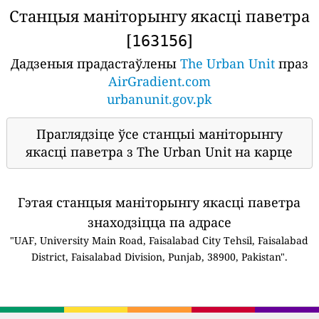
Станцыя маніторынгу якасці паветра
[
]
163156
Дадзеныя прадастаўлены
The Urban Unit
праз
AirGradient.com
urbanunit.gov.pk
Праглядзіце ўсе станцыі маніторынгу
якасці паветра з The Urban Unit на карце
Гэтая станцыя маніторынгу якасці паветра
знаходзіцца па адрасе
"UAF, University Main Road, Faisalabad City Tehsil, Faisalabad
District, Faisalabad Division, Punjab, 38900, Pakistan".