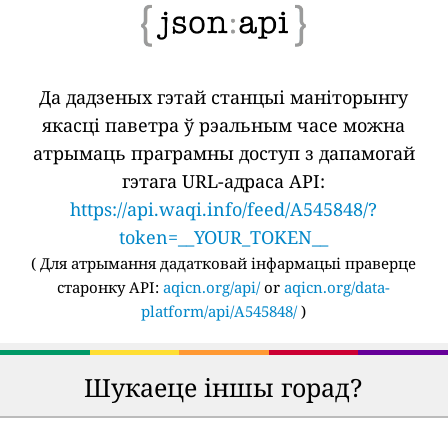
Да дадзеных гэтай станцыі маніторынгу
якасці паветра ў рэальным часе можна
атрымаць праграмны доступ з дапамогай
гэтага URL-адраса API:
https://api.waqi.info/feed/A545848/?
token=__YOUR_TOKEN__
(
Для атрымання дадатковай інфармацыі праверце
старонку API:
aqicn.org/api/
or
aqicn.org/data-
platform/api/A545848/
)
Шукаеце іншы горад?