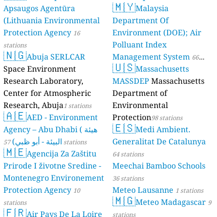
🇲🇾
Apsaugos Agentūra
Malaysia
(Lithuania Environmental
Department Of
Protection Agency
Environment (DOE); Air
16
Polluant Index
stations
🇳🇬
Abuja SERLCAR
Management System
66
🇺🇸
Space Environment
Massachusetts
stations
Research Laboratory,
MASSDEP
Massachusetts
Center for Atmospheric
Department of
Research, Abuja
Environmental
1 stations
🇦🇪
AED - Environment
Protection
98 stations
🇪🇸
Agency – Abu Dhabi ( هيئة
Medi Ambient.
البيئة - أبو ظبي)
Generalitat De Catalunya
57 stations
🇲🇪
Agencija Za Zaštitu
64 stations
Prirode I životne Sredine -
Meechai Bamboo Schools
Montenegro Environement
36 stations
Protection Agency
Meteo Lausanne
10
1 stations
🇲🇬
Meteo Madagascar
stations
9
🇫🇷
Air Pays De La Loire
stations