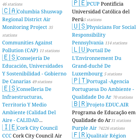
🇵🇪
PCUP
Pontificia
46 stations
🇨🇦
Columbia Shuswap
Universidad Católica del
Regional District Air
Perú
5 stations
🇺🇸
Monitoring Project
Physicians For Social
35
Responsibility
stations
Communities Against
Pennsylvania
114 stations
🇱🇺
Pollution (CAP)
Portail De
11 stations
🇪🇸
Consejería De
L'Environnement Du
Educación, Universidades
Grand-duché De
Y Sostenibilidad - Gobierno
Luxembourg
5 stations
🇵🇹
De Canarias
Portugal -Agencia
49 stations
🇪🇸
Conselleria De
Portuguesa Do Ambiente -
Infraestructuras,
Qualidade Do Ar
70 stations
🇧🇷
Territorio Y Medio
Projeto EDUC.AIR
Ambiente (Calidad Del
Programa de Educação em
Aire - CALIDAD
Qualidade do Ar
31 stations
🇮🇪
AMBIENTAL)
Cork City Council
Purple Air
23 stations
74226 stations
🇫🇷
CCC
Cork City Council Air
Qualitair Région