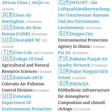
🇨🇭
African Cities | AirQo
OSTLUFT - Die
846
Luftqualitätsüberwachung
stations
🇬🇧
Clean Air
Der Ostschweizer Kantone
Nottingham
Und Des Fürstentums
13 stations
🇺🇸
Clean Air Now
Liechtenstein
18 stations
🇬🇭
Kansas (CANK)
Oxygen City
34 stations
🇺🇸
CleanAIRE NC
Environmental Protection
195
Agency in Ghana
stations
2 stations
🇹🇭
Cmu Ccdc
Pai Air
3437 stations
28 stations
🇺🇸
🇵🇰
College Of Food
Pakistan Punjab Air
Agricultural and Natural
Quality Network
47 stations
🇮🇳
Resource Sciences
Paljor Naygyal Girls
1 stations
🇺🇸
Colorado APCD
School
1 stations
🇬🇷
Colorado Air Pollution
PANACEA
Control Division
PANhellenic infrastructure
94 stations
🇺🇸
Colorado
for Atmospheric
Department Of
Composition and climatE
Environmental Protection
chAnge
123 stations