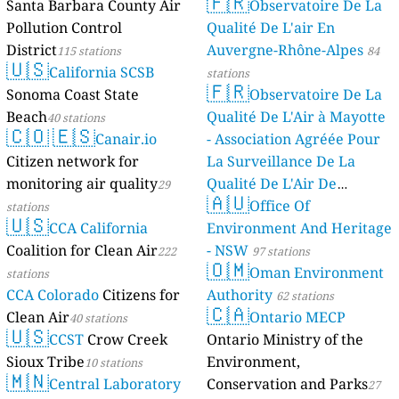
🇫🇷
Santa Barbara County Air
Observatoire De La
stations
Pollution Control
Qualité De L'air En
District
Auvergne-Rhône-Alpes
115 stations
84
🇺🇸
California SCSB
stations
🇫🇷
Sonoma Coast State
Observatoire De La
Beach
Qualité De L'Air à Mayotte
40 stations
🇨🇴
🇪🇸
Canair.io
- Association Agréée Pour
Citizen network for
La Surveillance De La
monitoring air quality
Qualité De L'Air De
29
🇦🇺
Mayotte
Office Of
stations
4 stations
🇺🇸
CCA California
Environment And Heritage
Coalition for Clean Air
- NSW
222
97 stations
🇴🇲
Oman Environment
stations
CCA Colorado
Citizens for
Authority
62 stations
🇨🇦
Clean Air
Ontario MECP
40 stations
🇺🇸
CCST
Crow Creek
Ontario Ministry of the
Sioux Tribe
Environment,
10 stations
🇲🇳
Central Laboratory
Conservation and Parks
27