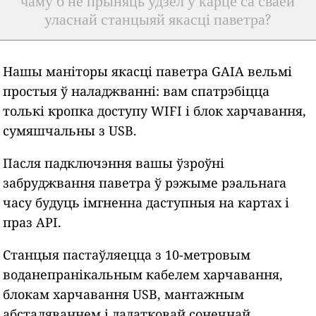
чаму б не прыняць удзел у карце са сваёй
уласнай станцыяй якасці паветра?
Нашы маніторы якасці паветра GAIA вельмі
простыя ў наладжванні: вам спатрэбіцца
толькі кропка доступу WIFI і блок харчавання,
сумяшчальны з USB.
Пасля падключэння вашы ўзроўні
забруджвання паветра ў рэжыме рэальнага
часу будуць імгненна даступныя на картах і
праз API.
Станцыя пастаўляецца з 10-метровым
воданепранікальным кабелем харчавання,
блокам харчавання USB, мантажным
абсталяваннем і дадатковай сонечнай