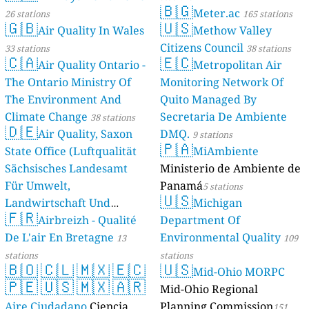
🇧🇬
Meter.ac
26 stations
165 stations
🇬🇧
🇺🇸
Air Quality In Wales
Methow Valley
Citizens Council
33 stations
38 stations
🇨🇦
🇪🇨
Air Quality Ontario -
Metropolitan Air
The Ontario Ministry Of
Monitoring Network Of
The Environment And
Quito Managed By
Climate Change
Secretaria De Ambiente
38 stations
🇩🇪
Air Quality, Saxon
DMQ.
9 stations
🇵🇦
State Office (Luftqualität
MiAmbiente
Sächsisches Landesamt
Ministerio de Ambiente de
Für Umwelt,
Panamá
5 stations
🇺🇸
Landwirtschaft Und
Michigan
🇫🇷
Geologie)
Airbreizh - Qualité
Department Of
50 stations
De L'air En Bretagne
Environmental Quality
13
109
stations
stations
🇧🇴
🇨🇱
🇲🇽
🇪🇨
🇺🇸
Mid-Ohio MORPC
🇵🇪
🇺🇸
🇲🇽
🇦🇷
Mid-Ohio Regional
Aire Ciudadano
Ciencia
Planning Commission
151