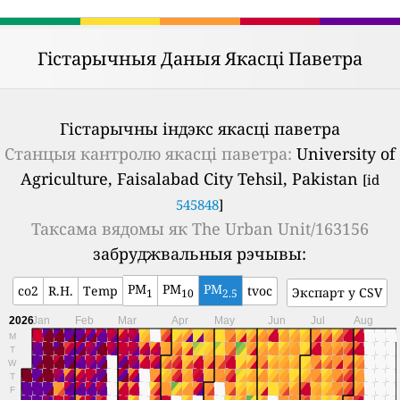
Гістарычныя Даныя Якасці Паветра
Гістарычны індэкс якасці паветра
Станцыя кантролю якасці паветра:
University of
Agriculture, Faisalabad City Tehsil, Pakistan
[id
545848
]
Таксама вядомы як
The Urban Unit/163156
забруджвальныя рэчывы:
PM
PM
PM
co2
R.H.
Temp
tvoc
Экспарт у CSV
1
10
2.5
2026
Jan
Feb
Mar
Apr
May
Jun
Jul
Aug
M
T
W
T
F