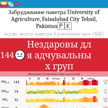
Забруджванне паветра University of
Agriculture, Faisalabad City Tehsil,
🇵🇰
Pakistan
індэкс якасці паветра ў рэальным часе (AQI)
Нездаровы дл
я адчувальны
144
х груп
абноўлена 32 хвіліны таму (
)
субота 05:00
6
12
18
пятніца
6
12
18
субота
170
PM
144
2.5
50
71
PM
54
10
12
142
PM
92
1
20
116