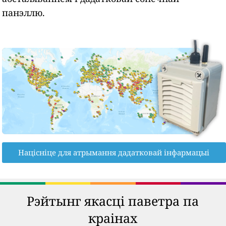
панэллю.
Націсніце для атрымання дадатковай інфармацыі
Рэйтынг якасці паветра па
краінах