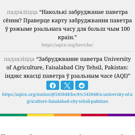
падзяліцца
“Наколькі забруджанае паветра
сёння? Праверце карту забруджвання паветра
ў рэжыме рэальнага часу для больш чым 100
краін.”
https://aqicn.org/here/be/
падзяліцца
“Забруджванне паветра University
of Agriculture, Faisalabad City Tehsil, Pakistan:
індэкс якасці паветра ў рэальным часе (AQI)”
https://aqicn.org/station/@545848/be/#/s:545848/n:university-of-a
griculture-faisalabad-city-tehsil-pakistan