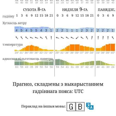
82
80
65
57
16
15
14
16
22
19
12
26
28
37
49
53
55
59
50
43
субота 8-га
нядзеля 9-га
панядзел
1
3
6
9
12
15
18
21
0
3
6
9
12
15
18
21
0
3
6
9
гадзіну
Хуткасць ветру
4
5
4
5
5
4
3
1
2
2
1
1
1
2
3
2
2
2
2
1
тэмпература
29°
31°
36°
38°
36°
32°
31°
30°
29°
31°
36°
39°
39°
37°
35°
34°
33°
36°
39°
40°
адносная вільготнасць паветра
63
56
42
35
39
50
54
58
59
54
41
31
29
37
42
47
49
41
30
24
Прагноз, складзены з выкарыстаннем
гадзіннага пояса: UTC
🇬🇧
Пераклад на іншыя мовы: