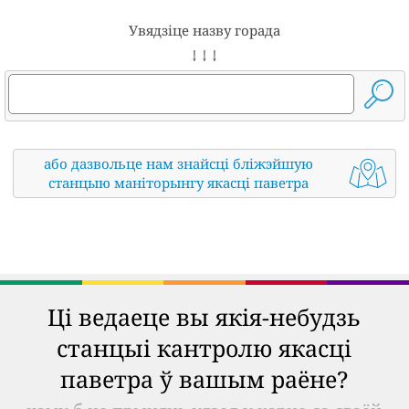
Увядзіце назву горада
↓ ↓ ↓
або дазвольце нам знайсці бліжэйшую
станцыю маніторынгу якасці паветра
Ці ведаеце вы якія-небудзь
станцыі кантролю якасці
паветра ў вашым раёне?