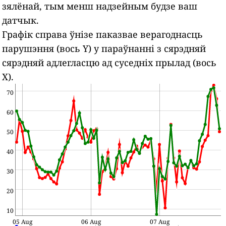
зялёнай, тым менш надзейным будзе ваш
датчык.
Графік справа ўнізе паказвае верагоднасць
парушэння (вось Y) у параўнанні з сярэдняй
сярэдняй адлегласцю ад суседніх прылад (вось
X).
70
60
50
40
30
20
10
05 Aug
06 Aug
07 Aug