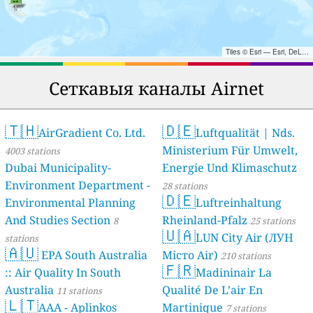
Tiles © Esri — Esri, DeLorme, NAVTEQ, TomTom, Intermap, iPC, USGS, FAO, NPS, NRCAN, GeoBase, Kadaster NL, Ordnance Survey, Esri Japan, METI, Esri China (Hong Kong), and the GIS User Community
Сеткавыя каналы Airnet
🇹🇭
🇩🇪
AirGradient Co. Ltd.
Luftqualität | Nds.
Ministerium Für Umwelt,
4003 stations
Dubai Municipality-
Energie Und Klimaschutz
Environment Department -
28 stations
🇩🇪
Environmental Planning
Luftreinhaltung
And Studies Section
Rheinland-Pfalz
8
25 stations
🇺🇦
LUN City Air (ЛУН
stations
🇦🇺
EPA South Australia
Місто Air)
210 stations
🇫🇷
:: Air Quality In South
Madininair La
Australia
Qualité De L’air En
11 stations
🇱🇹
AAA - Aplinkos
Martinique
7 stations