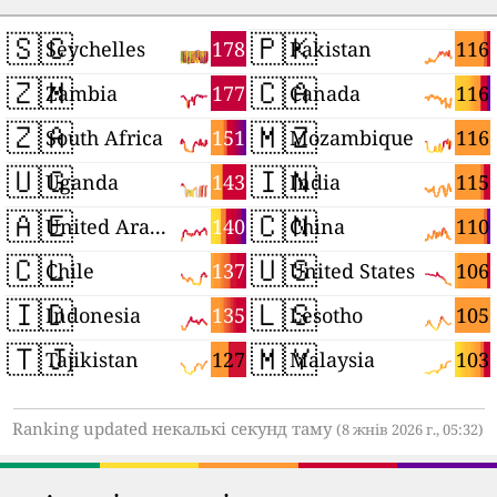
🇸🇨
🇵🇰
178
116
Seychelles
Pakistan
🇿🇲
🇨🇦
177
116
Zambia
Canada
🇿🇦
🇲🇿
151
116
South Africa
Mozambique
🇺🇬
🇮🇳
143
115
Uganda
India
🇦🇪
🇨🇳
140
110
United Arab Emirates
China
🇨🇱
🇺🇸
137
106
Chile
United States
🇮🇩
🇱🇸
135
105
Indonesia
Lesotho
🇹🇯
🇲🇾
127
103
Tajikistan
Malaysia
Ranking updated некалькі секунд таму
(8 жнів 2026 г., 05:32)