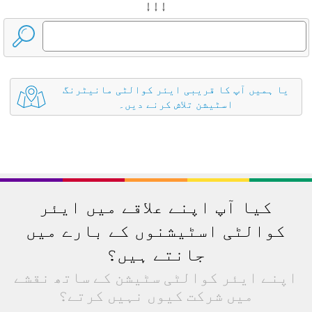
↓ ↓ ↓
یا ہمیں آپ کا قریبی ایئر کوالٹی مانیٹرنگ
اسٹیشن تلاش کرنے دیں۔
کیا آپ اپنے علاقے میں ایئر
کوالٹی اسٹیشنوں کے بارے میں
جانتے ہیں؟
اپنے ایئر کوالٹی سٹیشن کے ساتھ نقشے
میں شرکت کیوں نہیں کرتے؟