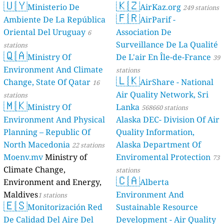
🇺🇾
🇰🇿
Ministerio De
AirKaz.org
249 stations
🇫🇷
Ambiente De La República
AirParif -
Oriental Del Uruguay
Association De
6
Surveillance De La Qualité
stations
🇶🇦
Ministry Of
De L'air En Île-de-France
39
Environment And Climate
stations
🇱🇰
Change, State Of Qatar
AirShare - National
16
Air Quality Network, Sri
stations
🇲🇰
Ministry Of
Lanka
568660 stations
Environment And Physical
Alaska DEC- Division Of Air
Planning – Republic Of
Quality Information,
North Macedonia
Alaska Department Of
22 stations
Moenv.mv
Ministry of
Enviromental Protection
73
Climate Change,
stations
🇨🇦
Environment and Energy,
Alberta
Maldives
Environment And
1 stations
🇪🇸
Monitorización Red
Sustainable Resource
De Calidad Del Aire Del
Development - Air Quality