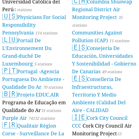
🇨🇦
Universidad Católica del
Columbia Shuswap
Perú
Regional District Air
5 stations
🇺🇸
Physicians For Social
Monitoring Project
35
Responsibility
stations
Pennsylvania
Communities Against
114 stations
🇱🇺
Portail De
Pollution (CAP)
11 stations
🇪🇸
L'Environnement Du
Consejería De
Grand-duché De
Educación, Universidades
Luxembourg
Y Sostenibilidad - Gobierno
5 stations
🇵🇹
Portugal -Agencia
De Canarias
49 stations
🇪🇸
Portuguesa Do Ambiente -
Conselleria De
Qualidade Do Ar
Infraestructuras,
70 stations
🇧🇷
Projeto EDUC.AIR
Territorio Y Medio
Programa de Educação em
Ambiente (Calidad Del
Qualidade do Ar
Aire - CALIDAD
31 stations
🇮🇪
Purple Air
AMBIENTAL)
Cork City Council
74132 stations
23 stations
🇫🇷
Qualitair Région
CCC
Cork City Council Air
Corse - Surveillance De La
Monitoring Project
53