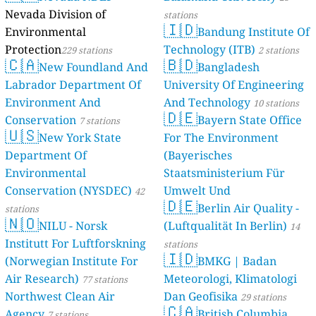
Nevada Division of
stations
🇮🇩
Environmental
Bandung Institute Of
Protection
Technology (ITB)
229 stations
2 stations
🇨🇦
🇧🇩
New Foundland And
Bangladesh
Labrador Department Of
University Of Engineering
Environment And
And Technology
10 stations
🇩🇪
Conservation
Bayern State Office
7 stations
🇺🇸
New York State
For The Environment
Department Of
(Bayerisches
Environmental
Staatsministerium Für
Conservation (NYSDEC)
Umwelt Und
42
🇩🇪
Berlin Air Quality -
Verbraucherschutz) - LfU
stations
🇳🇴
NILU - Norsk
(Luftqualität In Berlin)
46 stations
14
Institutt For Luftforskning
stations
🇮🇩
(Norwegian Institute For
BMKG | Badan
Air Research)
Meteorologi, Klimatologi
77 stations
Northwest Clean Air
Dan Geofisika
29 stations
🇨🇦
Agency
British Columbia,
7 stations