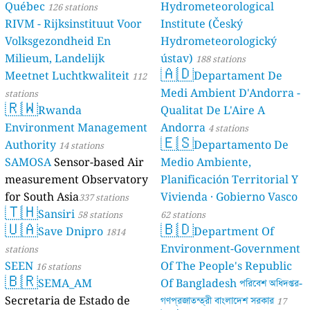
Québec
Hydrometeorological
126 stations
RIVM - Rijksinstituut Voor
Institute (Český
Volksgezondheid En
Hydrometeorologický
Milieum, Landelijk
ústav)
188 stations
🇦🇩
Meetnet Luchtkwaliteit
Departament De
112
Medi Ambient D'Andorra -
stations
🇷🇼
Rwanda
Qualitat De L'Aire A
Environment Management
Andorra
4 stations
🇪🇸
Authority
Departamento De
14 stations
SAMOSA
Sensor-based Air
Medio Ambiente,
measurement Observatory
Planificación Territorial Y
for South Asia
Vivienda · Gobierno Vasco
337 stations
🇹🇭
Sansiri
58 stations
62 stations
🇺🇦
🇧🇩
Save Dnipro
Department Of
1814
Environment-Government
stations
SEEN
Of The People's Republic
16 stations
🇧🇷
SEMA_AM
Of Bangladesh পরিবেশ অধিদপ্তর-
Secretaria de Estado de
গণপ্রজাতন্ত্রী বাংলাদেশ সরকার
17