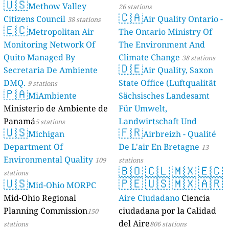
🇺🇸
Methow Valley
26 stations
🇨🇦
Citizens Council
Air Quality Ontario -
38 stations
🇪🇨
Metropolitan Air
The Ontario Ministry Of
Monitoring Network Of
The Environment And
Quito Managed By
Climate Change
38 stations
🇩🇪
Secretaria De Ambiente
Air Quality, Saxon
DMQ.
State Office (Luftqualität
9 stations
🇵🇦
MiAmbiente
Sächsisches Landesamt
Ministerio de Ambiente de
Für Umwelt,
Panamá
Landwirtschaft Und
5 stations
🇺🇸
🇫🇷
Michigan
Geologie)
Airbreizh - Qualité
50 stations
Department Of
De L'air En Bretagne
13
Environmental Quality
109
stations
🇧🇴
🇨🇱
🇲🇽
🇪🇨
stations
🇺🇸
🇵🇪
🇺🇸
🇲🇽
🇦🇷
Mid-Ohio MORPC
Mid-Ohio Regional
Aire Ciudadano
Ciencia
Planning Commission
ciudadana por la Calidad
150
del Aire
stations
806 stations