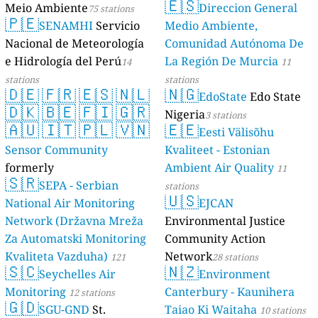
🇪🇸
Meio Ambiente
Direccion General
75 stations
stations
🇵🇪
SENAMHI
Servicio
Medio Ambiente,
Nacional de Meteorología
Comunidad Autónoma De
e Hidrología del Perú
La Región De Murcia
14
11
stations
stations
🇩🇪
🇫🇷
🇪🇸
🇳🇱
🇳🇬
EdoState
Edo State
🇩🇰
🇧🇪
🇫🇮
🇬🇷
Nigeria
3 stations
🇦🇺
🇮🇹
🇵🇱
🇻🇳
🇪🇪
Eesti Välisõhu
Sensor Community
Kvaliteet - Estonian
formerly
Ambient Air Quality
11
🇸🇷
luftdaten.info
SEPA - Serbian
35807 stations
stations
🇺🇸
National Air Monitoring
EJCAN
Network (Državna Mreža
Environmental Justice
Za Automatski Monitoring
Community Action
Kvaliteta Vazduha)
Network
121
28 stations
🇸🇨
🇳🇿
Seychelles Air
Environment
stations
Monitoring
Canterbury - Kaunihera
12 stations
🇬🇩
SGU-GND
St.
Taiao Ki Waitaha
10 stations