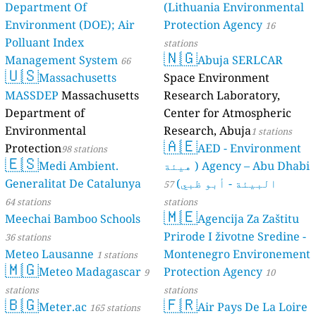
Department Of
(Lithuania Environmental
Environment (DOE); Air
Protection Agency
16
Polluant Index
stations
🇳🇬
Management System
Abuja SERLCAR
66
🇺🇸
Massachusetts
Space Environment
stations
MASSDEP
Massachusetts
Research Laboratory,
Department of
Center for Atmospheric
Environmental
Research, Abuja
1 stations
🇦🇪
Protection
AED - Environment
98 stations
🇪🇸
Agency – Abu Dhabi ( هيئة
Medi Ambient.
البيئة - أبو ظبي)
Generalitat De Catalunya
57
64 stations
stations
🇲🇪
Meechai Bamboo Schools
Agencija Za Zaštitu
Prirode I životne Sredine -
36 stations
Meteo Lausanne
Montenegro Environement
1 stations
🇲🇬
Meteo Madagascar
Protection Agency
9
10
stations
stations
🇧🇬
🇫🇷
Meter.ac
Air Pays De La Loire
165 stations