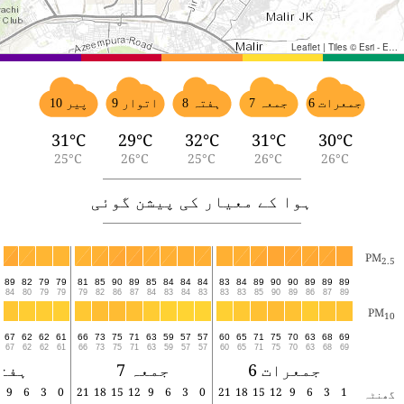
Leaflet
|
Tiles © Esri - Esri, DeLorme, NAVTEQ, TomTom, Intermap, iPC, USGS, FAO, NPS, NRCAN, GeoBase, Kadaster NL, Ordnance Survey, Esri Japan, METI, Esri China (Hong Kong), and the GIS User Community
جمعرات 6
جمعہ 7
ہفتہ 8
اتوار 9
پیر 10
31°C
29°C
32°C
31°C
30°C
25°C
26°C
25°C
26°C
26°C
ہوا کے معیار کی پیشن گوئی
PM
2.5
4
89
82
79
79
81
85
90
89
85
84
84
84
83
84
89
90
90
89
89
89
9
84
80
79
79
79
82
86
87
84
83
84
83
83
83
85
90
89
86
87
89
PM
10
6
67
62
62
61
66
73
75
71
63
59
57
57
60
65
71
75
70
63
68
69
6
67
62
62
61
66
73
75
71
63
59
57
57
60
65
71
75
70
63
68
69
جمعرات 6
جمعہ 7
ہفتہ 
2
9
6
3
0
21
18
15
12
9
6
3
0
21
18
15
12
9
6
3
1
گھنٹہ