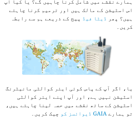
مارے نقشے میں شامل کرنا چاہیں گے؟ یا کیا آپ
س اسٹیشن کے مالک ہیں اور ترمیم کرنا چاہتے
یں؟ پھر
ڈیٹا فیڈ
پیج کے ذریعے ہم سے رابطہ
ریں۔
ا، اگر آپ کے پاس کوئی ایئر کوالٹی مانیٹرنگ
سٹیشن نہیں ہے، اور آپ اپنے ایئر کوالٹی
سٹیشن کے ساتھ نقشے میں حصہ لینا چاہتے ہیں،
و ہمارے
GAIA ڈیوائسز کو
چیک کریں۔