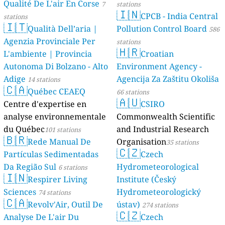
Qualité De L'air En Corse
7
stations
🇮🇳
CPCB - India Central
stations
🇮🇹
Qualità Dell’aria |
Pollution Control Board
586
Agenzia Provinciale Per
stations
🇭🇷
L'ambiente | Provincia
Croatian
Autonoma Di Bolzano - Alto
Environment Agency -
Adige
Agencija Za Zaštitu Okoliša
14 stations
🇨🇦
Québec CEAEQ
66 stations
🇦🇺
Centre d'expertise en
CSIRO
analyse environnementale
Commonwealth Scientific
du Québec
and Industrial Research
101 stations
🇧🇷
Rede Manual De
Organisation
35 stations
🇨🇿
Partículas Sedimentadas
Czech
Da Região Sul
Hydrometeorological
6 stations
🇮🇳
Respirer Living
Institute (Český
Sciences
Hydrometeorologický
74 stations
🇨🇦
Revolv'Air, Outil De
ústav)
274 stations
🇨🇿
Analyse De L'air Du
Czech