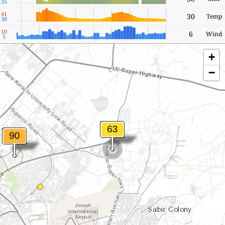
35
41
30
Temp
30
10
6
Wind
5
+
−