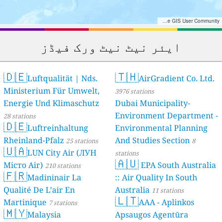
Tiles © Esri — Esri, DeLorme, NAVTEQ, TomTom, Intermap, iPC, USGS, FAO, NPS, NRCAN, GeoBase, Kadaster NL, Ordnance Survey, Esri Japan, METI, Esri China (Hong Kong), and the GIS User Community
ایئر نیٹ نیٹ ورک فیڈز
🇩🇪
🇹🇭
Luftqualität | Nds.
AirGradient Co. Ltd.
Ministerium Für Umwelt,
3976 stations
Energie Und Klimaschutz
Dubai Municipality-
Environment Department -
28 stations
🇩🇪
Luftreinhaltung
Environmental Planning
Rheinland-Pfalz
And Studies Section
25 stations
8
🇺🇦
LUN City Air (ЛУН
stations
🇦🇺
Місто Air)
EPA South Australia
210 stations
🇫🇷
Madininair La
:: Air Quality In South
Qualité De L’air En
Australia
11 stations
🇱🇹
Martinique
AAA - Aplinkos
7 stations
🇲🇾
Malaysia
Apsaugos Agentūra