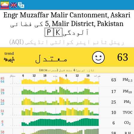
Engr Muzaffar Malir Cantonment, Askari
5, Malir District, Pakistan کی فضائی
🇵🇰
آلودگی
ریئل ٹائم ایئر کوالٹی انڈیکس (AQI)
معتدل
63
trend
تازہ ترین: 4 منٹ قبل (
)
جمعرات 00:34
جمعرات
18
12
6
بدھ
18
12
6
منگل
85
63
PM
2.5
64
28
17
PM
10
19
54
25
PM
1
22
51
10
TVOC
9
6
6
CO
2
3
58
58
R.H.