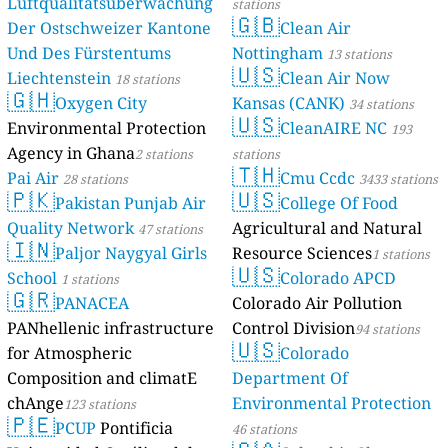
Luftqualitätsüberwachung
stations
🇬🇧
Der Ostschweizer Kantone
Clean Air
Und Des Fürstentums
Nottingham
13 stations
🇺🇸
Liechtenstein
Clean Air Now
18 stations
🇬🇭
Oxygen City
Kansas (CANK)
34 stations
🇺🇸
Environmental Protection
CleanAIRE NC
193
Agency in Ghana
2 stations
stations
🇹🇭
Pai Air
Cmu Ccdc
28 stations
3433 stations
🇵🇰
🇺🇸
Pakistan Punjab Air
College Of Food
Quality Network
Agricultural and Natural
47 stations
🇮🇳
Paljor Naygyal Girls
Resource Sciences
1 stations
🇺🇸
School
Colorado APCD
1 stations
🇬🇷
PANACEA
Colorado Air Pollution
PANhellenic infrastructure
Control Division
94 stations
🇺🇸
for Atmospheric
Colorado
Composition and climatE
Department Of
chAnge
Environmental Protection
123 stations
🇵🇪
PCUP
Pontificia
46 stations