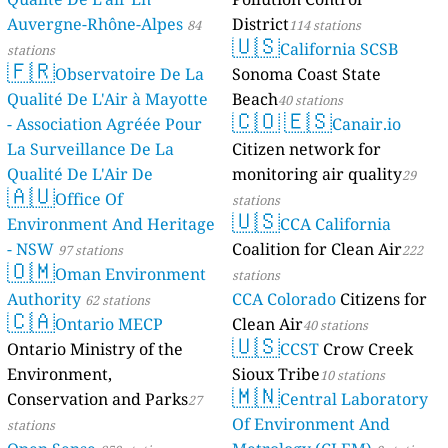
Auvergne-Rhône-Alpes
District
84
114 stations
🇺🇸
California SCSB
stations
🇫🇷
Observatoire De La
Sonoma Coast State
Qualité De L'Air à Mayotte
Beach
40 stations
🇨🇴
🇪🇸
- Association Agréée Pour
Canair.io
La Surveillance De La
Citizen network for
Qualité De L'Air De
monitoring air quality
29
🇦🇺
Mayotte
Office Of
4 stations
stations
🇺🇸
Environment And Heritage
CCA California
- NSW
Coalition for Clean Air
97 stations
222
🇴🇲
Oman Environment
stations
Authority
CCA Colorado
Citizens for
62 stations
🇨🇦
Ontario MECP
Clean Air
40 stations
🇺🇸
Ontario Ministry of the
CCST
Crow Creek
Environment,
Sioux Tribe
10 stations
🇲🇳
Conservation and Parks
Central Laboratory
27
Of Environment And
stations