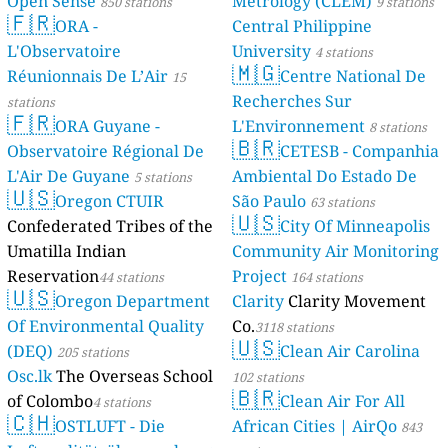
Open Sense
Metrology (CLEM)
850 stations
9 stations
🇫🇷
ORA -
Central Philippine
L'Observatoire
University
4 stations
🇲🇬
Réunionnais De L’Air
Centre National De
15
Recherches Sur
stations
🇫🇷
ORA Guyane -
L'Environnement
8 stations
🇧🇷
Observatoire Régional De
CETESB - Companhia
L'Air De Guyane
Ambiental Do Estado De
5 stations
🇺🇸
Oregon CTUIR
São Paulo
63 stations
🇺🇸
Confederated Tribes of the
City Of Minneapolis
Umatilla Indian
Community Air Monitoring
Reservation
Project
44 stations
164 stations
🇺🇸
Oregon Department
Clarity
Clarity Movement
Of Environmental Quality
Co.
3118 stations
🇺🇸
(DEQ)
Clean Air Carolina
205 stations
Osc.lk
The Overseas School
102 stations
🇧🇷
of Colombo
Clean Air For All
4 stations
🇨🇭
OSTLUFT - Die
African Cities | AirQo
843