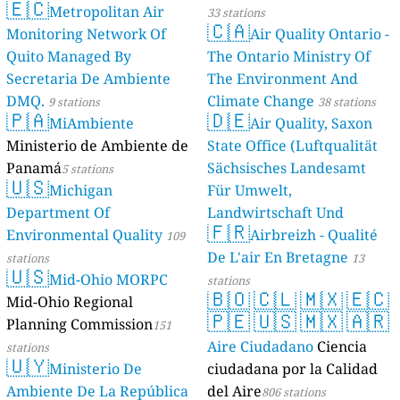
🇪🇨
Metropolitan Air
33 stations
🇨🇦
Monitoring Network Of
Air Quality Ontario -
Quito Managed By
The Ontario Ministry Of
Secretaria De Ambiente
The Environment And
DMQ.
Climate Change
9 stations
38 stations
🇵🇦
🇩🇪
MiAmbiente
Air Quality, Saxon
Ministerio de Ambiente de
State Office (Luftqualität
Panamá
Sächsisches Landesamt
5 stations
🇺🇸
Michigan
Für Umwelt,
Department Of
Landwirtschaft Und
🇫🇷
Environmental Quality
Geologie)
Airbreizh - Qualité
109
50 stations
De L'air En Bretagne
stations
13
🇺🇸
Mid-Ohio MORPC
stations
🇧🇴
🇨🇱
🇲🇽
🇪🇨
Mid-Ohio Regional
🇵🇪
🇺🇸
🇲🇽
🇦🇷
Planning Commission
151
Aire Ciudadano
Ciencia
stations
🇺🇾
Ministerio De
ciudadana por la Calidad
Ambiente De La República
del Aire
806 stations