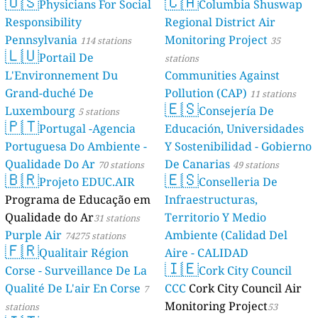
🇺🇸
🇨🇦
Physicians For Social
Columbia Shuswap
Responsibility
Regional District Air
Pennsylvania
Monitoring Project
114 stations
35
🇱🇺
Portail De
stations
L'Environnement Du
Communities Against
Grand-duché De
Pollution (CAP)
11 stations
🇪🇸
Luxembourg
Consejería De
5 stations
🇵🇹
Portugal -Agencia
Educación, Universidades
Portuguesa Do Ambiente -
Y Sostenibilidad - Gobierno
Qualidade Do Ar
De Canarias
70 stations
49 stations
🇧🇷
🇪🇸
Projeto EDUC.AIR
Conselleria De
Programa de Educação em
Infraestructuras,
Qualidade do Ar
Territorio Y Medio
31 stations
Purple Air
Ambiente (Calidad Del
74275 stations
🇫🇷
Qualitair Région
Aire - CALIDAD
🇮🇪
Corse - Surveillance De La
AMBIENTAL)
Cork City Council
23 stations
Qualité De L'air En Corse
CCC
Cork City Council Air
7
Monitoring Project
stations
53