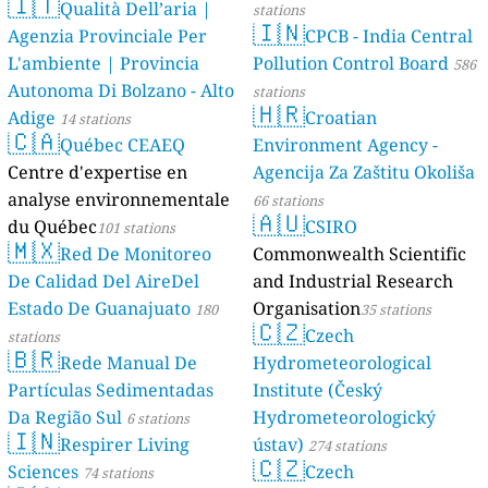
🇮🇹
Qualità Dell’aria |
stations
🇮🇳
Agenzia Provinciale Per
CPCB - India Central
L'ambiente | Provincia
Pollution Control Board
586
Autonoma Di Bolzano - Alto
stations
🇭🇷
Adige
Croatian
14 stations
🇨🇦
Québec CEAEQ
Environment Agency -
Centre d'expertise en
Agencija Za Zaštitu Okoliša
analyse environnementale
66 stations
🇦🇺
du Québec
CSIRO
101 stations
🇲🇽
Red De Monitoreo
Commonwealth Scientific
De Calidad Del AireDel
and Industrial Research
Estado De Guanajuato
Organisation
180
35 stations
🇨🇿
Czech
stations
🇧🇷
Rede Manual De
Hydrometeorological
Partículas Sedimentadas
Institute (Český
Da Região Sul
Hydrometeorologický
6 stations
🇮🇳
Respirer Living
ústav)
274 stations
🇨🇿
Sciences
Czech
74 stations