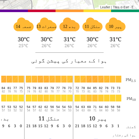
Leaflet
|
Tiles © Esri - Esri, DeLorme, NAVTEQ, TomTom, Intermap, iPC, USGS, FAO, NPS, NRCAN, GeoBase, Kadaster NL, Ordnance Survey, Esri Japan, METI, Esri China (Hong Kong), and the GIS User Community
پیر 10
منگل 11
بدھ 12
جمعرات 13
جمعہ 14
30°C
30°C
31°C
30°C
31°C
25°C
26°C
26°C
26°C
26°C
ہوا کے معیار کی پیشن گوئی
PM
2.5
0
84
81
77
75
75
79
83
83
79
77
76
73
72
78
84
85
82
76
73
73
6
82
78
76
75
74
76
82
80
76
77
74
70
70
73
81
83
78
74
73
73
PM
10
3
57
53
52
52
54
57
62
62
56
54
54
53
54
63
69
71
64
60
58
58
3
57
53
52
52
54
57
62
62
56
54
54
53
54
63
69
71
64
60
58
58
پیر 10
منگل 11
بدھ 12
2
9
6
3
0
21
18
15
12
9
6
3
0
21
18
15
12
9
6
3
1
گھنٹہ
ہوا کی رفتار