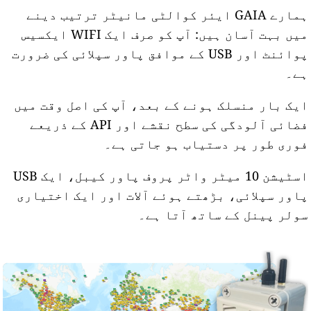
ہمارے GAIA ایئر کوالٹی مانیٹر ترتیب دینے
میں بہت آسان ہیں: آپ کو صرف ایک WIFI ایکسیس
پوائنٹ اور USB کے موافق پاور سپلائی کی ضرورت
ے۔
یک بار منسلک ہونے کے بعد، آپ کی اصل وقت میں
فضائی آلودگی کی سطح نقشے اور API کے ذریعے
وری طور پر دستیاب ہو جاتی ہے۔
اسٹیشن 10 میٹر واٹر پروف پاور کیبل، ایک USB
اور سپلائی، بڑھتے ہوئے آلات اور ایک اختیاری
ولر پینل کے ساتھ آتا ہے۔