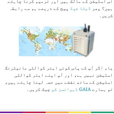
س اسٹیشن کے مالک ہیں اور ترمیم کرنا چاہتے
یں؟ پھر
ڈیٹا فیڈ
پیج کے ذریعے ہم سے رابطہ
ریں۔
ا، اگر آپ کے پاس کوئی ایئر کوالٹی مانیٹرنگ
سٹیشن نہیں ہے، اور آپ اپنے ایئر کوالٹی
سٹیشن کے ساتھ نقشے میں حصہ لینا چاہتے ہیں،
و ہمارے
GAIA ڈیوائسز کو
چیک کریں۔