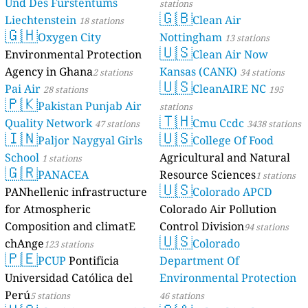
Und Des Fürstentums
stations
🇬🇧
Liechtenstein
Clean Air
18 stations
🇬🇭
Oxygen City
Nottingham
13 stations
🇺🇸
Environmental Protection
Clean Air Now
Agency in Ghana
Kansas (CANK)
2 stations
34 stations
🇺🇸
Pai Air
CleanAIRE NC
28 stations
195
🇵🇰
Pakistan Punjab Air
stations
🇹🇭
Quality Network
Cmu Ccdc
47 stations
3438 stations
🇮🇳
🇺🇸
Paljor Naygyal Girls
College Of Food
School
Agricultural and Natural
1 stations
🇬🇷
PANACEA
Resource Sciences
1 stations
🇺🇸
PANhellenic infrastructure
Colorado APCD
for Atmospheric
Colorado Air Pollution
Composition and climatE
Control Division
94 stations
🇺🇸
chAnge
Colorado
123 stations
🇵🇪
PCUP
Pontificia
Department Of
Universidad Católica del
Environmental Protection
Perú
5 stations
46 stations