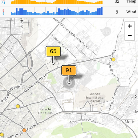
32
Temp
31
9
9
Wind
4
+
−