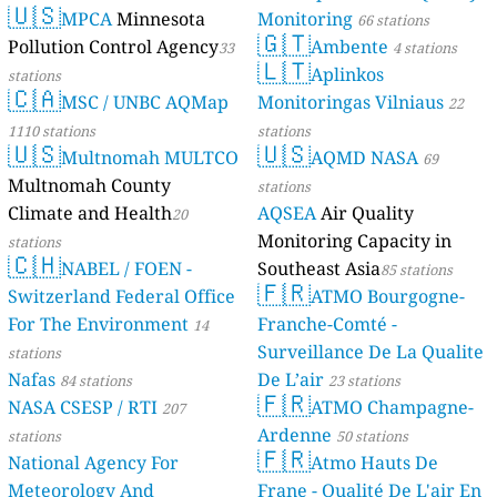
🇺🇸
MPCA
Minnesota
Monitoring
66 stations
🇬🇹
Pollution Control Agency
Ambente
33
4 stations
🇱🇹
Aplinkos
stations
🇨🇦
MSC / UNBC AQMap
Monitoringas Vilniaus
22
1110 stations
stations
🇺🇸
🇺🇸
Multnomah MULTCO
AQMD NASA
69
Multnomah County
stations
Climate and Health
AQSEA
Air Quality
20
Monitoring Capacity in
stations
🇨🇭
NABEL / FOEN -
Southeast Asia
85 stations
🇫🇷
Switzerland Federal Office
ATMO Bourgogne-
For The Environment
Franche-Comté -
14
Surveillance De La Qualite
stations
Nafas
De L’air
84 stations
23 stations
🇫🇷
NASA CSESP / RTI
ATMO Champagne-
207
Ardenne
stations
50 stations
🇫🇷
National Agency For
Atmo Hauts De
Meteorology And
Frane - Qualité De L'air En