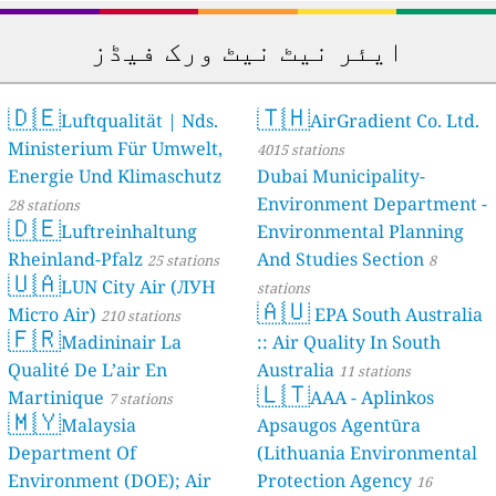
ایئر نیٹ نیٹ ورک فیڈز
🇩🇪
🇹🇭
Luftqualität | Nds.
AirGradient Co. Ltd.
Ministerium Für Umwelt,
4015 stations
Energie Und Klimaschutz
Dubai Municipality-
Environment Department -
28 stations
🇩🇪
Luftreinhaltung
Environmental Planning
Rheinland-Pfalz
And Studies Section
25 stations
8
🇺🇦
LUN City Air (ЛУН
stations
🇦🇺
Місто Air)
EPA South Australia
210 stations
🇫🇷
Madininair La
:: Air Quality In South
Qualité De L’air En
Australia
11 stations
🇱🇹
Martinique
AAA - Aplinkos
7 stations
🇲🇾
Malaysia
Apsaugos Agentūra
Department Of
(Lithuania Environmental
Environment (DOE); Air
Protection Agency
16