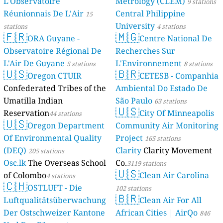
L'Observatoire
Metrology (CLEM)
9 stations
Réunionnais De L’Air
Central Philippine
15
University
stations
4 stations
🇫🇷
🇲🇬
ORA Guyane -
Centre National De
Observatoire Régional De
Recherches Sur
L'Air De Guyane
L'Environnement
5 stations
8 stations
🇺🇸
🇧🇷
Oregon CTUIR
CETESB - Companhia
Confederated Tribes of the
Ambiental Do Estado De
Umatilla Indian
São Paulo
63 stations
🇺🇸
Reservation
City Of Minneapolis
44 stations
🇺🇸
Oregon Department
Community Air Monitoring
Of Environmental Quality
Project
165 stations
(DEQ)
Clarity
Clarity Movement
205 stations
Osc.lk
The Overseas School
Co.
3119 stations
🇺🇸
of Colombo
Clean Air Carolina
4 stations
🇨🇭
OSTLUFT - Die
102 stations
🇧🇷
Luftqualitätsüberwachung
Clean Air For All
Der Ostschweizer Kantone
African Cities | AirQo
846