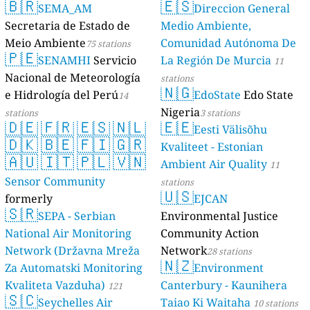
🇧🇷
🇪🇸
SEMA_AM
Direccion General
stations
Secretaria de Estado de
Medio Ambiente,
Meio Ambiente
Comunidad Autónoma De
75 stations
🇵🇪
SENAMHI
Servicio
La Región De Murcia
11
Nacional de Meteorología
stations
🇳🇬
e Hidrología del Perú
EdoState
Edo State
14
Nigeria
stations
3 stations
🇩🇪
🇫🇷
🇪🇸
🇳🇱
🇪🇪
Eesti Välisõhu
🇩🇰
🇧🇪
🇫🇮
🇬🇷
Kvaliteet - Estonian
🇦🇺
🇮🇹
🇵🇱
🇻🇳
Ambient Air Quality
11
Sensor Community
stations
🇺🇸
formerly
EJCAN
🇸🇷
luftdaten.info
SEPA - Serbian
Environmental Justice
35821 stations
National Air Monitoring
Community Action
Network (Državna Mreža
Network
28 stations
🇳🇿
Za Automatski Monitoring
Environment
Kvaliteta Vazduha)
Canterbury - Kaunihera
121
🇸🇨
Seychelles Air
Taiao Ki Waitaha
stations
10 stations