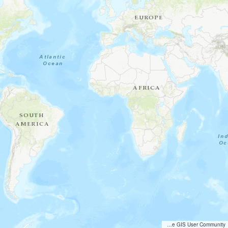
Tiles © Esri — Esri, DeLorme, NAVTEQ, TomTom, Intermap, iPC, USGS, FAO, NPS, NRCAN, GeoBase, Kadaster NL, Ordnance Survey, Esri Japan, METI, Esri China (Hong Kong), and the GIS User Community