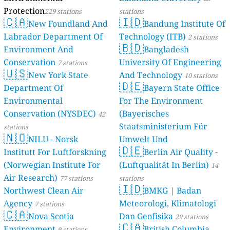
Protection
229 stations
stations
🇨🇦
🇮🇩
New Foundland And
Bandung Institute Of
Labrador Department Of
Technology (ITB)
2 stations
🇧🇩
Environment And
Bangladesh
Conservation
University Of Engineering
7 stations
🇺🇸
New York State
And Technology
10 stations
🇩🇪
Department Of
Bayern State Office
Environmental
For The Environment
Conservation (NYSDEC)
(Bayerisches
42
Staatsministerium Für
stations
🇳🇴
NILU - Norsk
Umwelt Und
🇩🇪
Institutt For Luftforskning
Berlin Air Quality -
Verbraucherschutz) - LfU
(Norwegian Institute For
(Luftqualität In Berlin)
46 stations
14
Air Research)
77 stations
stations
🇮🇩
Northwest Clean Air
BMKG | Badan
Agency
Meteorologi, Klimatologi
7 stations
🇨🇦
Nova Scotia
Dan Geofisika
29 stations
🇨🇦
Environment
British Columbia,
9 stations