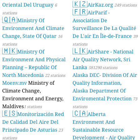
🇰🇿
Oriental Del Uruguay
AirKaz.org
6
249 stations
🇫🇷
AirParif -
stations
🇶🇦
Ministry Of
Association De
Environment And Climate
Surveillance De La Qualité
Change, State Of Qatar
De L'air En Île-de-France
16
39
stations
stations
🇲🇰
🇱🇰
Ministry Of
AirShare - National
Environment And Physical
Air Quality Network, Sri
Planning – Republic Of
Lanka
581290 stations
North Macedonia
Alaska DEC- Division Of Air
22 stations
Moenv.mv
Ministry of
Quality Information,
Climate Change,
Alaska Department Of
Environment and Energy,
Enviromental Protection
73
Maldives
1 stations
stations
🇪🇸
🇨🇦
Monitorización Red
Alberta
De Calidad Del Aire Del
Environment And
Principado De Asturias
Sustainable Resource
23
Development - Air Quality
stations