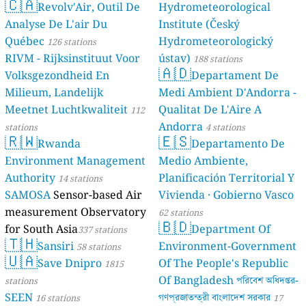
🇨🇦
Revolv'Air, Outil De
Hydrometeorological
Analyse De L'air Du
Institute (Český
Québec
Hydrometeorologický
126 stations
RIVM - Rijksinstituut Voor
ústav)
188 stations
🇦🇩
Volksgezondheid En
Departament De
Milieum, Landelijk
Medi Ambient D'Andorra -
Meetnet Luchtkwaliteit
Qualitat De L'Aire A
112
Andorra
stations
4 stations
🇷🇼
🇪🇸
Rwanda
Departamento De
Environment Management
Medio Ambiente,
Authority
Planificación Territorial Y
14 stations
SAMOSA
Sensor-based Air
Vivienda · Gobierno Vasco
measurement Observatory
62 stations
🇧🇩
for South Asia
Department Of
337 stations
🇹🇭
Sansiri
Environment-Government
58 stations
🇺🇦
Save Dnipro
Of The People's Republic
1815
Of Bangladesh পরিবেশ অধিদপ্তর-
stations
SEEN
গণপ্রজাতন্ত্রী বাংলাদেশ সরকার
16 stations
17