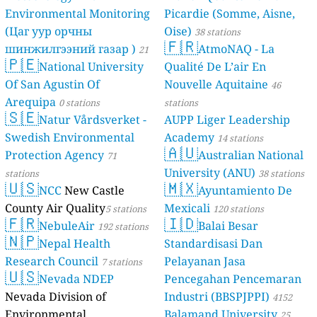
Environmental Monitoring
Picardie (Somme, Aisne,
(Цаг уур орчны
Oise)
38 stations
🇫🇷
шинжилгээний газар )
AtmoNAQ - La
21
🇵🇪
National University
Qualité De L’air En
stations
Of San Agustin Of
Nouvelle Aquitaine
46
Arequipa
0 stations
stations
🇸🇪
Natur Vårdsverket -
AUPP Liger Leadership
Swedish Environmental
Academy
14 stations
🇦🇺
Protection Agency
Australian National
71
University (ANU)
stations
38 stations
🇺🇸
🇲🇽
NCC
New Castle
Ayuntamiento De
County Air Quality
Mexicali
5 stations
120 stations
🇫🇷
🇮🇩
NebuleAir
Balai Besar
192 stations
🇳🇵
Nepal Health
Standardisasi Dan
Research Council
Pelayanan Jasa
7 stations
🇺🇸
Nevada NDEP
Pencegahan Pencemaran
Nevada Division of
Industri (BBSPJPPI)
4152
Environmental
Balamand University
stations
25