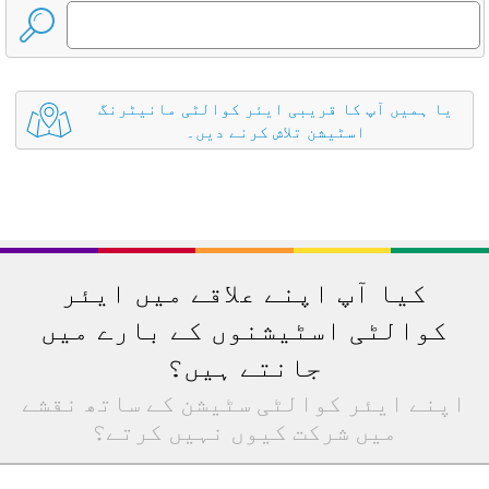
یا ہمیں آپ کا قریبی ایئر کوالٹی مانیٹرنگ
اسٹیشن تلاش کرنے دیں۔
کیا آپ اپنے علاقے میں ایئر
کوالٹی اسٹیشنوں کے بارے میں
جانتے ہیں؟
اپنے ایئر کوالٹی سٹیشن کے ساتھ نقشے
میں شرکت کیوں نہیں کرتے؟