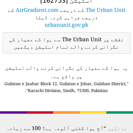
اسٹیشن [
]
162753
The Urban Unit
کے ذریعے
AirGradient.com
کے
ذریعے فراہم کردہ ڈیٹا
urbanunit.gov.pk
نقشے پر The Urban Unit سے ہوا کے معیار کی
نگرانی کرنے والے تمام اسٹیشن دیکھیں
یہ ہوا کے معیار کی نگرانی کرنے والے اسٹیشن
پر واقع ہے۔
"Gulistan e Jauhar Block 12, Gulistan e Johar, Gulshan District,
Karachi Division, Sindh, 75300, Pakistan".
بانٹیں
“آج ہوا کتنی آلودہ ہے؟ 100 سے زیادہ