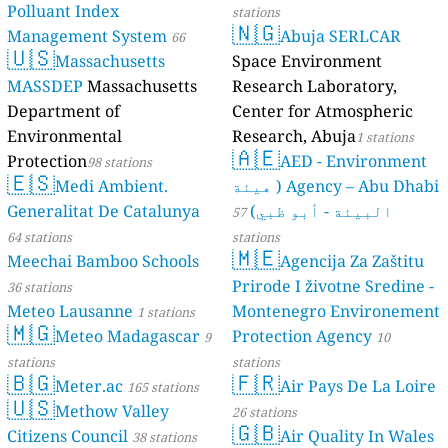
Polluant Index
stations
🇳🇬
Management System
Abuja SERLCAR
66
🇺🇸
Massachusetts
Space Environment
stations
MASSDEP
Massachusetts
Research Laboratory,
Department of
Center for Atmospheric
Environmental
Research, Abuja
1 stations
🇦🇪
Protection
AED - Environment
98 stations
🇪🇸
Agency – Abu Dhabi ( هيئة
Medi Ambient.
البيئة - أبو ظبي)
Generalitat De Catalunya
57
64 stations
stations
🇲🇪
Meechai Bamboo Schools
Agencija Za Zaštitu
Prirode I životne Sredine -
36 stations
Meteo Lausanne
Montenegro Environement
1 stations
🇲🇬
Meteo Madagascar
Protection Agency
9
10
stations
stations
🇧🇬
🇫🇷
Meter.ac
Air Pays De La Loire
165 stations
🇺🇸
Methow Valley
26 stations
🇬🇧
Citizens Council
Air Quality In Wales
38 stations