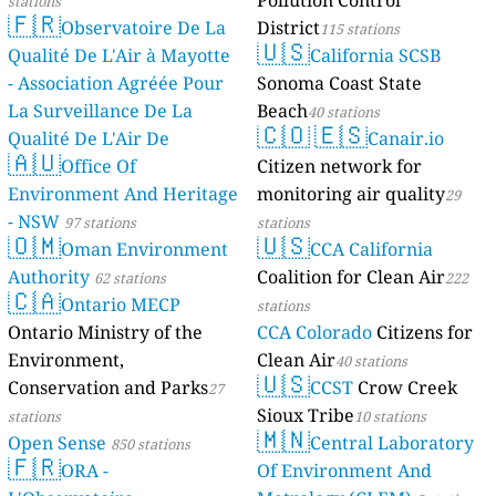
stations
🇫🇷
Observatoire De La
District
115 stations
🇺🇸
Qualité De L'Air à Mayotte
California SCSB
- Association Agréée Pour
Sonoma Coast State
La Surveillance De La
Beach
40 stations
🇨🇴
🇪🇸
Qualité De L'Air De
Canair.io
🇦🇺
Mayotte
Office Of
Citizen network for
4 stations
Environment And Heritage
monitoring air quality
29
- NSW
97 stations
stations
🇴🇲
🇺🇸
Oman Environment
CCA California
Authority
Coalition for Clean Air
62 stations
222
🇨🇦
Ontario MECP
stations
Ontario Ministry of the
CCA Colorado
Citizens for
Environment,
Clean Air
40 stations
🇺🇸
Conservation and Parks
CCST
Crow Creek
27
Sioux Tribe
stations
10 stations
🇲🇳
Open Sense
Central Laboratory
850 stations
🇫🇷
ORA -
Of Environment And