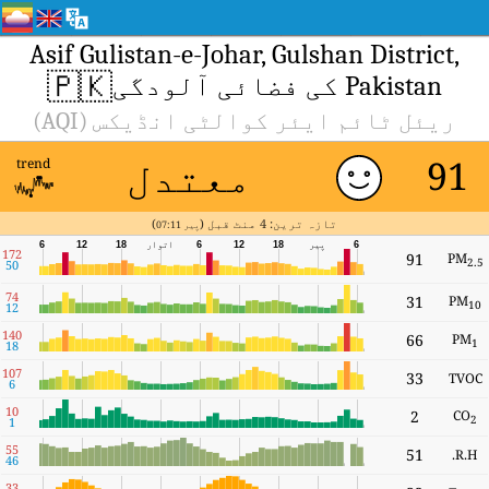
Asif Gulistan-e-Johar, Gulshan District,
🇵🇰
Pakistan کی فضائی آلودگی
ریئل ٹائم ایئر کوالٹی انڈیکس (AQI)
معتدل
91
trend
تازہ ترین: 4 منٹ قبل (
)
پیر 07:11
6
پیر
18
12
6
اتوار
18
12
6
172
91
PM
2.5
50
74
31
PM
10
12
140
66
PM
1
18
107
33
TVOC
6
10
2
CO
2
1
55
51
R.H.
46
33