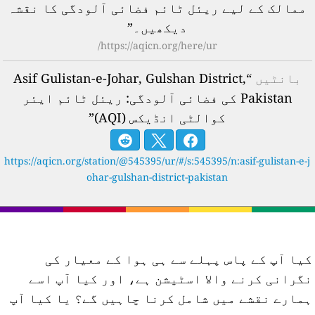
ممالک کے لیے ریئل ٹائم فضائی آلودگی کا نقشہ
دیکھیں۔”
https://aqicn.org/here/ur/
بانٹیں
“Asif Gulistan-e-Johar, Gulshan District,
Pakistan کی فضائی آلودگی: ریئل ٹائم ایئر
کوالٹی انڈیکس (AQI)”
https://aqicn.org/station/@545395/ur/#/s:545395/n:asif-gulistan-e-j
ohar-gulshan-district-pakistan
یا آپ کے پاس پہلے سے ہی ہوا کے معیار کی
گرانی کرنے والا اسٹیشن ہے، اور کیا آپ اسے
مارے نقشے میں شامل کرنا چاہیں گے؟ یا کیا آپ