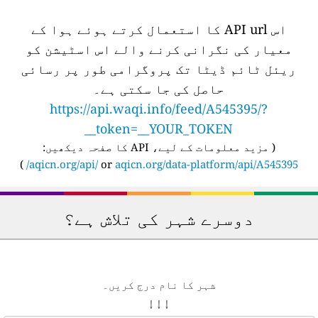
اس API url کا استعمال کرتے ہوئے ہوا کے
معیار کی نگرانی کرنے والے اس اسٹیشن کو
ریئل ٹائم ڈیٹا تک پروگرامی طور پر رسائی
حاصل کی جا سکتی ہے۔
https://api.waqi.info/feed/A545395/?
token=__YOUR_TOKEN__
(
مزید معلومات کے لیے، API کا صفحہ دیکھیں:
)
aqicn.org/api/
or
aqicn.org/data-platform/api/A545395/
دوسرے شہر کی تلاش ہے؟
شہر کا نام درج کریں۔
↓ ↓ ↓