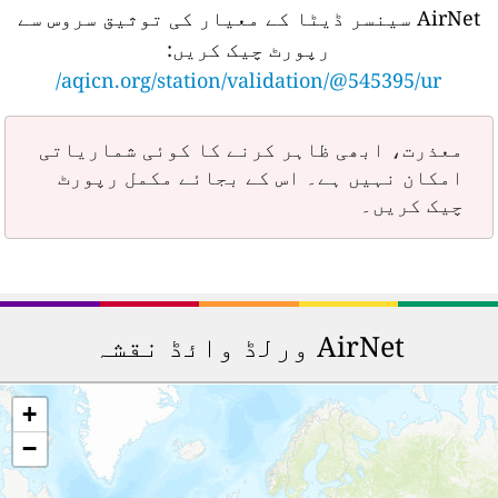
AirNet سینسر ڈیٹا کے معیار کی توثیق سروس سے
رپورٹ چیک کریں:
aqicn.org/station/validation/@545395/ur/
معذرت، ابھی ظاہر کرنے کا کوئی شماریاتی
امکان نہیں ہے۔ اس کے بجائے مکمل رپورٹ
چیک کریں۔
AirNet ورلڈ وائڈ نقشہ
+
−