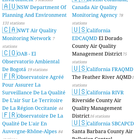
🇦🇺
NSW Department Of
Canada Air Quality
Planning And Environment
Monitoring Agency
78
131 stations
stations
🇨🇦
🇺🇸
NWT Air Quality
California
Monitoring Network
EDCAQMD
El Dorado
7
County Air Quality
stations
🇨🇴
OAB - El
Management District
75
Observatorio Ambiental
stations
🇺🇸
De Bogotá
California FRAQMD
19 stations
🇫🇷
Observatoire Agréé
The Feather River AQMD
1
Pour Assurer La
stations
🇺🇸
Surveillance De La Qualité
California RIVR
De L’air Sur Le Territoire
Riverside County Air
De La Région Occitanie
Quality Management
44
🇫🇷
Observatoire De La
District
stations
16 stations
🇺🇸
Qualité De L'air En
California SBCAPCD
Auvergne-Rhône-Alpes
Santa Barbara County Air
84
Pollution Control