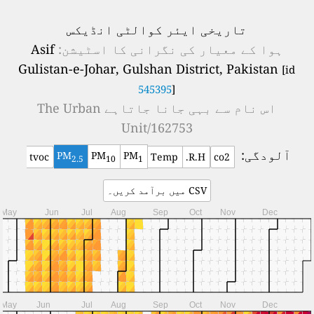
تاریخی ایئر کوالٹی انڈیکس
ہوا کے معیار کی نگرانی کا اسٹیشن:
Asif
Gulistan-e-Johar, Gulshan District, Pakistan
[id
545395
]
اس نام سے بہی جانا جاتاہے
The Urban
Unit/162753
آلودگی:
PM
PM
PM
tvoc
Temp
R.H.
co2
2.5
10
1
CSV میں برآمد کریں۔
May
Jun
Jul
Aug
Sep
Oct
Nov
Dec
May
Jun
Jul
Aug
Sep
Oct
Nov
Dec