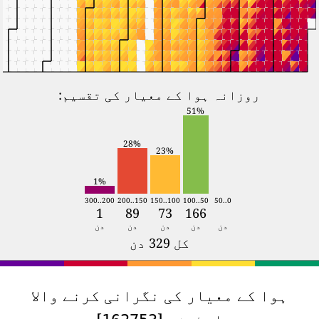
روزانہ ہوا کے معیار کی تقسیم:
51%
28%
23%
1%
200..300
150..200
100..150
50..100
0..50
1
89
73
166
دن
دن
دن
دن
دن
کل 329 دن
ہوا کے معیار کی نگرانی کرنے والا