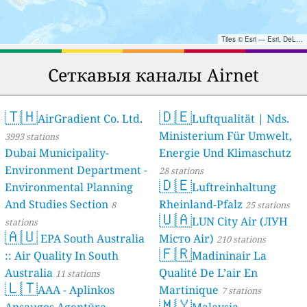
Tiles © Esri — Esri, DeLorme, NAVTEQ, TomTom, Intermap, iPC, USGS, FAO, NPS, NRCAN, GeoBase, Kadaster NL, Ordnance Survey, Esri Japan, METI, Esri China (Hong Kong), and the GIS User Community
Сеткавыя каналы Airnet
🇹🇭
🇩🇪
AirGradient Co. Ltd.
Luftqualität | Nds.
Ministerium Für Umwelt,
3993 stations
Dubai Municipality-
Energie Und Klimaschutz
Environment Department -
28 stations
🇩🇪
Environmental Planning
Luftreinhaltung
And Studies Section
Rheinland-Pfalz
8
25 stations
🇺🇦
LUN City Air (ЛУН
stations
🇦🇺
EPA South Australia
Місто Air)
210 stations
🇫🇷
:: Air Quality In South
Madininair La
Australia
Qualité De L’air En
11 stations
🇱🇹
AAA - Aplinkos
Martinique
7 stations
🇲🇾
Apsaugos Agentūra
Malaysia