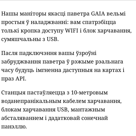
Нашы маніторы якасці паветра GAIA вельмі
простыя ў наладжванні: вам спатрэбіцца
толькі кропка доступу WIFI і блок харчавання,
сумяшчальны з USB.
Пасля падключэння вашы ўзроўні
забруджвання паветра ў рэжыме рэальнага
часу будуць імгненна даступныя на картах і
праз API.
Станцыя пастаўляецца з 10-метровым
воданепранікальным кабелем харчавання,
блокам харчавання USB, мантажным
абсталяваннем і дадатковай сонечнай
панэллю.