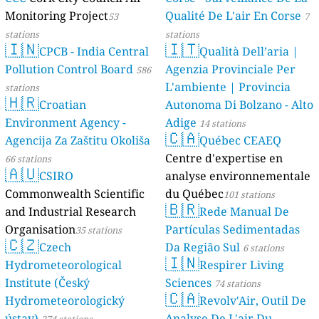
Monitoring Project
Qualité De L'air En Corse
53
7
stations
stations
🇮🇳
🇮🇹
CPCB - India Central
Qualità Dell’aria |
Pollution Control Board
Agenzia Provinciale Per
586
L'ambiente | Provincia
stations
🇭🇷
Croatian
Autonoma Di Bolzano - Alto
Environment Agency -
Adige
14 stations
🇨🇦
Agencija Za Zaštitu Okoliša
Québec CEAEQ
Centre d'expertise en
66 stations
🇦🇺
CSIRO
analyse environnementale
Commonwealth Scientific
du Québec
101 stations
🇧🇷
and Industrial Research
Rede Manual De
Organisation
Partículas Sedimentadas
35 stations
🇨🇿
Czech
Da Região Sul
6 stations
🇮🇳
Hydrometeorological
Respirer Living
Institute (Český
Sciences
74 stations
🇨🇦
Hydrometeorologický
Revolv'Air, Outil De
ústav)
Analyse De L'air Du
274 stations