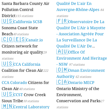
Santa Barbara County Air
Qualité De L'air En
Pollution Control
Auvergne-Rhône-Alpes
84
District
115 stations
stations
🇺🇸
🇫🇷
California SCSB
Observatoire De La
Sonoma Coast State
Qualité De L'Air à Mayotte
Beach
- Association Agréée Pour
40 stations
🇨🇴
🇪🇸
Canair.io
La Surveillance De La
Citizen network for
Qualité De L'Air De
🇦🇺
monitoring air quality
Mayotte
Office Of
29
4 stations
Environment And Heritage
stations
🇺🇸
CCA California
- NSW
97 stations
🇴🇲
Coalition for Clean Air
Oman Environment
222
Authority
stations
62 stations
🇨🇦
CCA Colorado
Citizens for
Ontario MECP
Clean Air
Ontario Ministry of the
40 stations
🇺🇸
CCST
Crow Creek
Environment,
Sioux Tribe
Conservation and Parks
10 stations
27
🇲🇳
Central Laboratory
stations