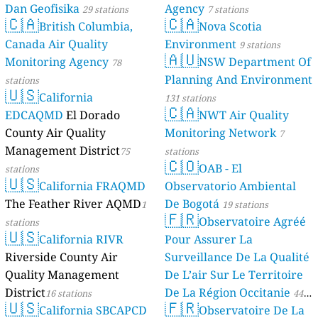
Dan Geofisika
Agency
29 stations
7 stations
🇨🇦
🇨🇦
British Columbia,
Nova Scotia
Canada Air Quality
Environment
9 stations
🇦🇺
Monitoring Agency
NSW Department Of
78
Planning And Environment
stations
🇺🇸
California
131 stations
🇨🇦
EDCAQMD
El Dorado
NWT Air Quality
County Air Quality
Monitoring Network
7
Management District
75
stations
🇨🇴
OAB - El
stations
🇺🇸
California FRAQMD
Observatorio Ambiental
The Feather River AQMD
De Bogotá
1
19 stations
🇫🇷
Observatoire Agréé
stations
🇺🇸
California RIVR
Pour Assurer La
Riverside County Air
Surveillance De La Qualité
Quality Management
De L’air Sur Le Territoire
District
De La Région Occitanie
16 stations
44
🇺🇸
🇫🇷
California SBCAPCD
Observatoire De La
stations