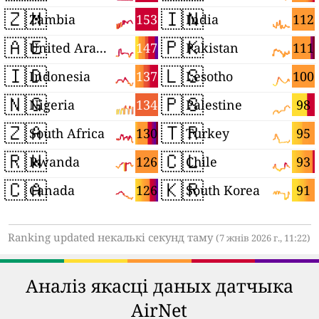
🇿🇲
🇮🇳
153
112
Zambia
India
🇦🇪
🇵🇰
147
111
United Arab Emirates
Pakistan
🇮🇩
🇱🇸
137
100
Indonesia
Lesotho
🇳🇬
🇵🇸
134
98
Nigeria
Palestine
🇿🇦
🇹🇷
130
95
South Africa
Turkey
🇷🇼
🇨🇱
126
93
Rwanda
Chile
🇨🇦
🇰🇷
126
91
Canada
South Korea
Ranking updated некалькі секунд таму
(7 жнів 2026 г., 11:22)
Аналіз якасці даных датчыка
AirNet