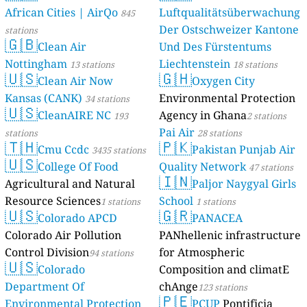
African Cities | AirQo
Luftqualitätsüberwachung
845
Der Ostschweizer Kantone
stations
🇬🇧
Clean Air
Und Des Fürstentums
Nottingham
Liechtenstein
13 stations
18 stations
🇺🇸
🇬🇭
Clean Air Now
Oxygen City
Kansas (CANK)
Environmental Protection
34 stations
🇺🇸
CleanAIRE NC
Agency in Ghana
193
2 stations
Pai Air
stations
28 stations
🇹🇭
🇵🇰
Cmu Ccdc
Pakistan Punjab Air
3435 stations
🇺🇸
College Of Food
Quality Network
47 stations
🇮🇳
Agricultural and Natural
Paljor Naygyal Girls
Resource Sciences
School
1 stations
1 stations
🇺🇸
🇬🇷
Colorado APCD
PANACEA
Colorado Air Pollution
PANhellenic infrastructure
Control Division
for Atmospheric
94 stations
🇺🇸
Colorado
Composition and climatE
Department Of
chAnge
123 stations
🇵🇪
Environmental Protection
PCUP
Pontificia