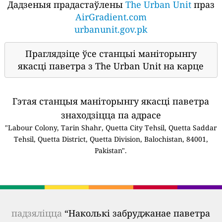
Дадзеныя прадастаўлены
The Urban Unit
праз
AirGradient.com
urbanunit.gov.pk
Праглядзіце ўсе станцыі маніторынгу
якасці паветра з The Urban Unit на карце
Гэтая станцыя маніторынгу якасці паветра
знаходзіцца па адрасе
"Labour Colony, Tarin Shahr, Quetta City Tehsil, Quetta Saddar
Tehsil, Quetta District, Quetta Division, Balochistan, 84001,
Pakistan".
падзяліцца
“Наколькі забруджанае паветра