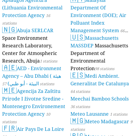
(Lithuania Environmental
Department Of
Protection Agency
Environment (DOE); Air
16
Polluant Index
stations
🇳🇬
Abuja SERLCAR
Management System
66
🇺🇸
Space Environment
Massachusetts
stations
Research Laboratory,
MASSDEP
Massachusetts
Center for Atmospheric
Department of
Research, Abuja
Environmental
1 stations
🇦🇪
AED - Environment
Protection
98 stations
🇪🇸
Agency – Abu Dhabi ( هيئة
Medi Ambient.
البيئة - أبو ظبي)
Generalitat De Catalunya
57 stations
🇲🇪
Agencija Za Zaštitu
64 stations
Prirode I životne Sredine -
Meechai Bamboo Schools
Montenegro Environement
36 stations
Protection Agency
Meteo Lausanne
10
1 stations
🇲🇬
Meteo Madagascar
stations
9
🇫🇷
Air Pays De La Loire
stations
🇧🇬