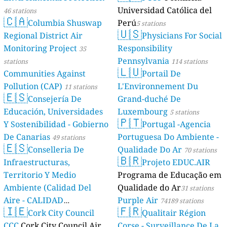
Universidad Católica del
46 stations
🇨🇦
Columbia Shuswap
Perú
5 stations
🇺🇸
Regional District Air
Physicians For Social
Monitoring Project
Responsibility
35
Pennsylvania
stations
114 stations
🇱🇺
Communities Against
Portail De
Pollution (CAP)
L'Environnement Du
11 stations
🇪🇸
Consejería De
Grand-duché De
Educación, Universidades
Luxembourg
5 stations
🇵🇹
Y Sostenibilidad - Gobierno
Portugal -Agencia
De Canarias
Portuguesa Do Ambiente -
49 stations
🇪🇸
Conselleria De
Qualidade Do Ar
70 stations
🇧🇷
Infraestructuras,
Projeto EDUC.AIR
Territorio Y Medio
Programa de Educação em
Ambiente (Calidad Del
Qualidade do Ar
31 stations
Aire - CALIDAD
Purple Air
74189 stations
🇮🇪
🇫🇷
AMBIENTAL)
Cork City Council
Qualitair Région
23 stations
CCC
Cork City Council Air
Corse - Surveillance De La