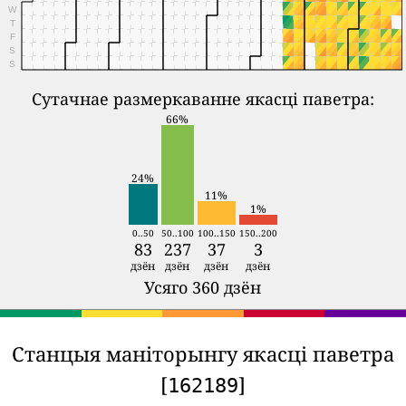
W
T
F
S
S
Сутачнае размеркаванне якасці паветра:
66%
24%
11%
1%
0..50
50..100
100..150
150..200
83
237
37
3
дзён
дзён
дзён
дзён
Усяго 360 дзён
Станцыя маніторынгу якасці паветра
[
]
162189