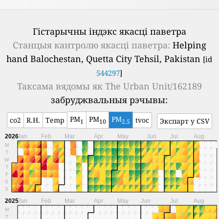
Гістарычны індэкс якасці паветра
Станцыя кантролю якасці паветра:
Helping
hand Balochestan, Quetta City Tehsil, Pakistan
[id
544297
]
Таксама вядомы як
The Urban Unit/162189
забруджвальныя рэчывы:
PM
PM
PM
co2
R.H.
Temp
tvoc
Экспарт у CSV
1
10
2.5
2026
Jan
Feb
Mar
Apr
May
Jun
Jul
Aug
M
T
W
T
F
S
S
2025
Jan
Feb
Mar
Apr
May
Jun
Jul
Aug
M
T