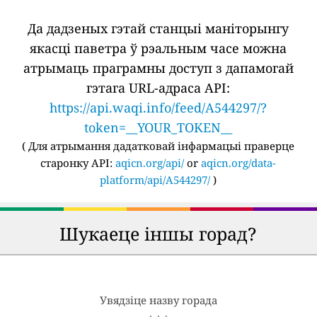
Да дадзеных гэтай станцыі маніторынгу
якасці паветра ў рэальным часе можна
атрымаць праграмны доступ з дапамогай
гэтага URL-адраса API:
https://api.waqi.info/feed/A544297/?
token=__YOUR_TOKEN__
(
Для атрымання дадатковай інфармацыі праверце
старонку API:
aqicn.org/api/
or
aqicn.org/data-
platform/api/A544297/
)
Шукаеце іншы горад?
Увядзіце назву горада