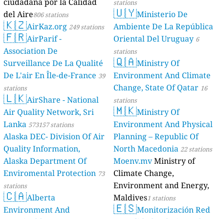
ciudadana por la Calidad
stations
🇺🇾
del Aire
Ministerio De
806 stations
🇰🇿
AirKaz.org
Ambiente De La República
249 stations
🇫🇷
AirParif -
Oriental Del Uruguay
6
Association De
stations
🇶🇦
Surveillance De La Qualité
Ministry Of
De L'air En Île-de-France
Environment And Climate
39
Change, State Of Qatar
stations
16
🇱🇰
AirShare - National
stations
🇲🇰
Air Quality Network, Sri
Ministry Of
Lanka
Environment And Physical
573157 stations
Alaska DEC- Division Of Air
Planning – Republic Of
Quality Information,
North Macedonia
22 stations
Alaska Department Of
Moenv.mv
Ministry of
Enviromental Protection
Climate Change,
73
Environment and Energy,
stations
🇨🇦
Alberta
Maldives
1 stations
🇪🇸
Environment And
Monitorización Red