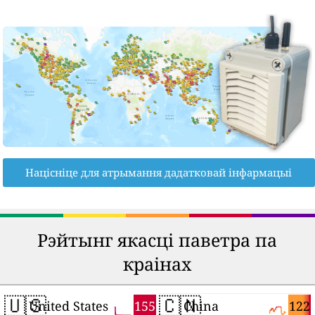
Націсніце для атрымання дадатковай інфармацыі
Рэйтынг якасці паветра па
краінах
🇺🇸
🇨🇳
155
122
United States
China