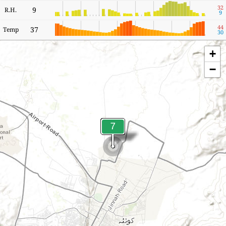
32
9
R.H.
9
44
37
Temp
30
+
−