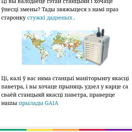
Ці вы валодаеце гэтай станцыяй і хочаце
ўнесці змены? Тады звяжыцеся з намі праз
старонку
стужкі дадзеных
.
Ці, калі ў вас няма станцыі маніторынгу якасці
паветра, і вы хочаце прыняць удзел у карце са
сваёй станцыяй якасці паветра, праверце
нашы
прылады GAIA