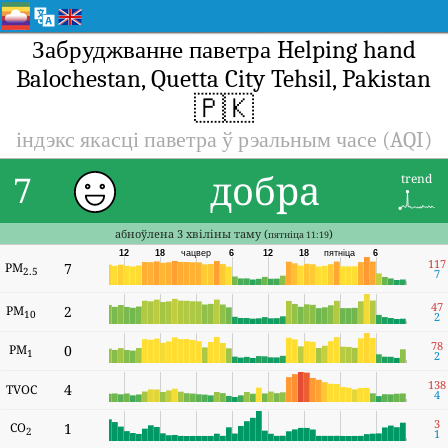
Забруджванне паветра Helping hand
Balochestan, Quetta City Tehsil, Pakistan
🇵🇰
індэкс якасці паветра ў рэальным часе (AQI)
добра
7
trend
абноўлена 3 хвіліны таму (
)
пятніца 11:19
12
18
чацвер
6
12
18
пятніца
6
117
PM
7
2.5
7
47
PM
2
10
2
78
PM
0
1
2
138
4
TVOC
4
3
CO
1
2
1