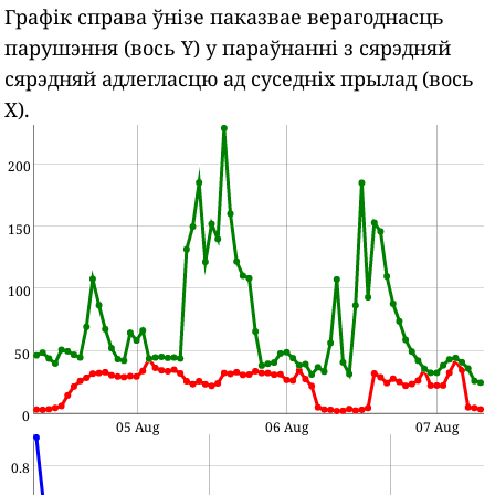
Графік справа ўнізе паказвае верагоднасць
парушэння (вось Y) у параўнанні з сярэдняй
сярэдняй адлегласцю ад суседніх прылад (вось
X).
200
150
100
50
0
05 Aug
06 Aug
07 Aug
0.8