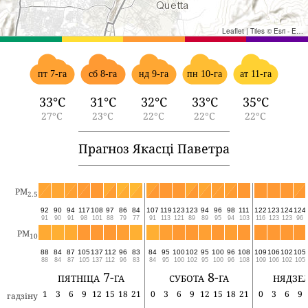
Leaflet
|
Tiles © Esri - Esri, DeLorme, NAVTEQ, TomTom, Intermap, iPC, USGS, FAO, NPS, NRCAN, GeoBase, Kadaster NL, Ordnance Survey, Esri Japan, METI, Esri China (Hong Kong), and the GIS User Community
пт 7-га
сб 8-га
нд 9-га
пн 10-га
ат 11-га
33°C
31°C
32°C
33°C
35°C
27°C
23°C
22°C
22°C
22°C
Прагноз Якасці Паветра
PM
2.5
92
90
94
117
108
97
86
84
107
119
123
123
94
96
98
111
122
123
124
124
91
90
91
98
101
88
79
77
91
113
121
89
89
95
94
103
116
123
123
96
PM
10
88
84
87
105
137
112
96
83
84
95
100
102
95
100
96
108
109
106
102
105
88
84
87
105
137
112
96
83
84
95
100
102
95
100
96
108
109
106
102
105
пятніца 7-га
субота 8-га
нядзел
1
3
6
9
12
15
18
21
0
3
6
9
12
15
18
21
0
3
6
9
гадзіну