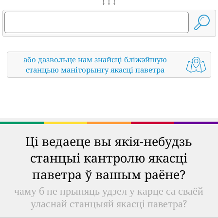
↓ ↓ ↓
або дазвольце нам знайсці бліжэйшую
станцыю маніторынгу якасці паветра
Ці ведаеце вы якія-небудзь
станцыі кантролю якасці
паветра ў вашым раёне?
чаму б не прыняць удзел у карце са сваёй
уласнай станцыяй якасці паветра?