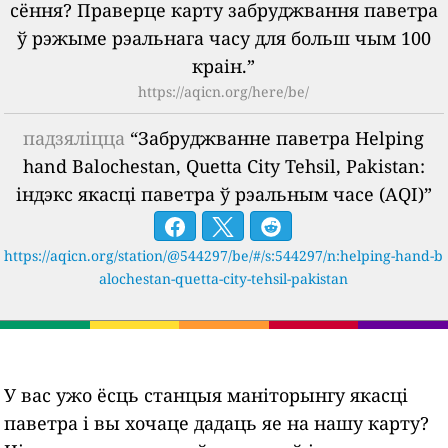
сёння? Праверце карту забруджвання паветра
ў рэжыме рэальнага часу для больш чым 100
краін.”
https://aqicn.org/here/be/
падзяліцца
“Забруджванне паветра Helping
hand Balochestan, Quetta City Tehsil, Pakistan:
індэкс якасці паветра ў рэальным часе (AQI)”
https://aqicn.org/station/@544297/be/#/s:544297/n:helping-hand-b
alochestan-quetta-city-tehsil-pakistan
У вас ужо ёсць станцыя маніторынгу якасці
паветра і вы хочаце дадаць яе на нашу карту?