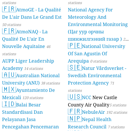
stations
stations
🇫🇷
AtmoGE - La Qualité
National Agency For
De L’air Dans Le Grand Est
Meteorology And
Environmental Monitoring
50 stations
🇫🇷
AtmoNAQ - La
(Цаг уур орчны
Qualité De L’air En
шинжилгээний газар )
21
🇵🇪
Nouvelle Aquitaine
National University
46
stations
Of San Agustin Of
stations
AUPP Liger Leadership
Arequipa
0 stations
🇸🇪
Academy
Natur Vårdsverket -
14 stations
🇦🇺
Australian National
Swedish Environmental
University (ANU)
Protection Agency
38 stations
71
🇲🇽
Ayuntamiento De
stations
🇺🇸
Mexicali
NCC
New Castle
120 stations
🇮🇩
Balai Besar
County Air Quality
5 stations
🇫🇷
Standardisasi Dan
NebuleAir
192 stations
🇳🇵
Pelayanan Jasa
Nepal Health
Pencegahan Pencemaran
Research Council
7 stations