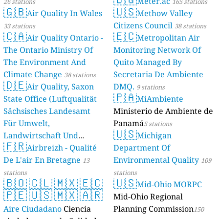
Meter.ac
26 stations
165 stations
🇬🇧
🇺🇸
Air Quality In Wales
Methow Valley
Citizens Council
33 stations
38 stations
🇨🇦
🇪🇨
Air Quality Ontario -
Metropolitan Air
The Ontario Ministry Of
Monitoring Network Of
The Environment And
Quito Managed By
Climate Change
Secretaria De Ambiente
38 stations
🇩🇪
Air Quality, Saxon
DMQ.
9 stations
🇵🇦
State Office (Luftqualität
MiAmbiente
Sächsisches Landesamt
Ministerio de Ambiente de
Für Umwelt,
Panamá
5 stations
🇺🇸
Landwirtschaft Und
Michigan
🇫🇷
Geologie)
Airbreizh - Qualité
Department Of
50 stations
De L'air En Bretagne
Environmental Quality
13
109
stations
stations
🇧🇴
🇨🇱
🇲🇽
🇪🇨
🇺🇸
Mid-Ohio MORPC
🇵🇪
🇺🇸
🇲🇽
🇦🇷
Mid-Ohio Regional
Aire Ciudadano
Ciencia
Planning Commission
150