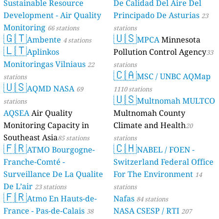
Sustainable Resource
De Calidad Del Aire Del
Development - Air Quality
Principado De Asturias
23
Monitoring
66 stations
stations
🇬🇹
🇺🇸
Ambente
MPCA
Minnesota
4 stations
🇱🇹
Aplinkos
Pollution Control Agency
33
Monitoringas Vilniaus
22
stations
🇨🇦
MSC / UNBC AQMap
stations
🇺🇸
AQMD NASA
69
1110 stations
🇺🇸
Multnomah MULTCO
stations
AQSEA
Air Quality
Multnomah County
Monitoring Capacity in
Climate and Health
20
Southeast Asia
85 stations
stations
🇫🇷
🇨🇭
ATMO Bourgogne-
NABEL / FOEN -
Franche-Comté -
Switzerland Federal Office
Surveillance De La Qualite
For The Environment
14
De L’air
23 stations
stations
🇫🇷
Atmo En Hauts-de-
Nafas
84 stations
France - Pas-de-Calais
NASA CSESP / RTI
38
207