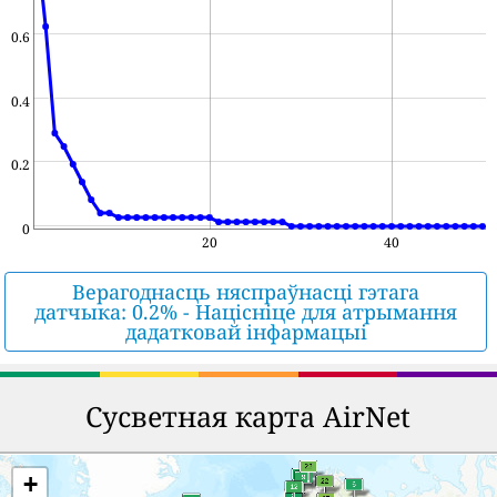
0.6
0.4
0.2
0
20
40
Верагоднасць няспраўнасці гэтага
датчыка: 0.2% - Націсніце для атрымання
дадатковай інфармацыі
Сусветная карта AirNet
+