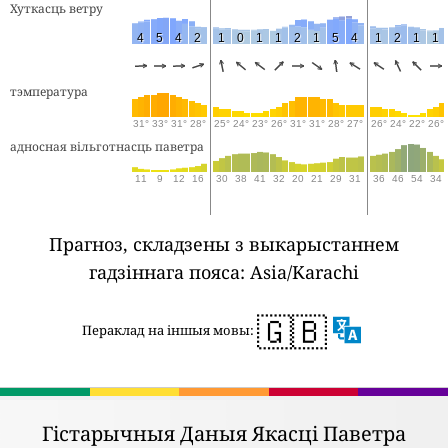
Хуткасць ветру
4
5
4
2
1
0
1
1
2
1
5
4
1
2
1
1
тэмпература
31°
33°
31°
28°
25°
24°
23°
26°
31°
31°
28°
27°
26°
24°
22°
26°
адносная вільготнасць паветра
11
9
12
16
30
38
41
32
20
21
29
31
36
46
54
34
Прагноз, складзены з выкарыстаннем
гадзіннага пояса: Asia/Karachi
🇬🇧
Пераклад на іншыя мовы:
Гістарычныя Даныя Якасці Паветра