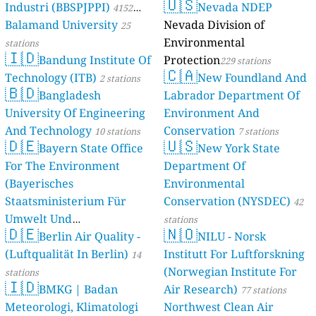
🇺🇸
Industri (BBSPJPPI)
Nevada NDEP
4152
Balamand University
Nevada Division of
stations
25
Environmental
stations
🇮🇩
Bandung Institute Of
Protection
229 stations
🇨🇦
Technology (ITB)
New Foundland And
2 stations
🇧🇩
Bangladesh
Labrador Department Of
University Of Engineering
Environment And
And Technology
Conservation
10 stations
7 stations
🇩🇪
🇺🇸
Bayern State Office
New York State
For The Environment
Department Of
(Bayerisches
Environmental
Staatsministerium Für
Conservation (NYSDEC)
42
Umwelt Und
stations
🇩🇪
🇳🇴
Berlin Air Quality -
Verbraucherschutz) - LfU
NILU - Norsk
(Luftqualität In Berlin)
Institutt For Luftforskning
46 stations
14
(Norwegian Institute For
stations
🇮🇩
BMKG | Badan
Air Research)
77 stations
Meteorologi, Klimatologi
Northwest Clean Air