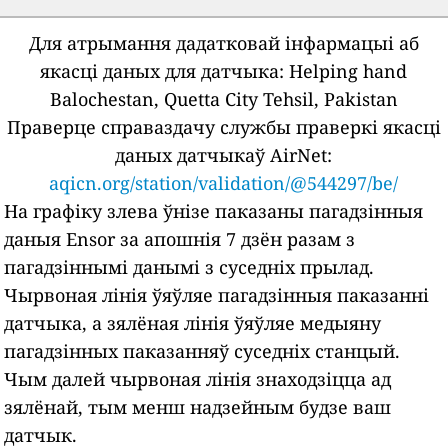
Для атрымання дадатковай інфармацыі аб
якасці даных для датчыка:
Helping hand
Balochestan, Quetta City Tehsil, Pakistan
Праверце справаздачу службы праверкі якасці
даных датчыкаў AirNet:
aqicn.org/station/validation/@544297/be/
На графіку злева ўнізе паказаны пагадзінныя
даныя Ensor за апошнія 7 дзён разам з
пагадзіннымі данымі з суседніх прылад.
Чырвоная лінія ўяўляе пагадзінныя паказанні
датчыка, а зялёная лінія ўяўляе медыяну
пагадзінных паказанняў суседніх станцый.
Чым далей чырвоная лінія знаходзіцца ад
зялёнай, тым менш надзейным будзе ваш
датчык.