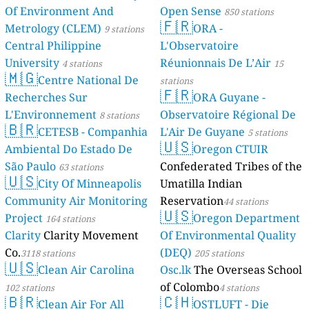
Of Environment And
Open Sense
850 stations
🇫🇷
Metrology (CLEM)
ORA -
9 stations
Central Philippine
L'Observatoire
University
Réunionnais De L’Air
4 stations
15
🇲🇬
Centre National De
stations
🇫🇷
Recherches Sur
ORA Guyane -
L'Environnement
Observatoire Régional De
8 stations
🇧🇷
CETESB - Companhia
L'Air De Guyane
5 stations
🇺🇸
Ambiental Do Estado De
Oregon CTUIR
São Paulo
Confederated Tribes of the
63 stations
🇺🇸
City Of Minneapolis
Umatilla Indian
Community Air Monitoring
Reservation
44 stations
🇺🇸
Project
Oregon Department
164 stations
Clarity
Clarity Movement
Of Environmental Quality
Co.
(DEQ)
3118 stations
205 stations
🇺🇸
Clean Air Carolina
Osc.lk
The Overseas School
of Colombo
102 stations
4 stations
🇧🇷
🇨🇭
Clean Air For All
OSTLUFT - Die