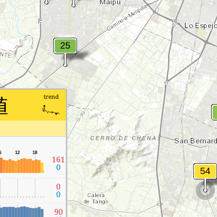
値
trend
6
12
18
161
0
0
0
90