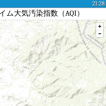
21:28
染：リアルタイム大気汚染指数（AQI）
+
−