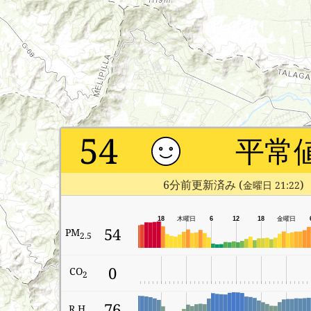
54
平常
6分前更新済み (
)
金曜日 21:22
18
木曜日
6
12
18
金曜日
54
PM
2.5
0
CO
2
76
R.H.