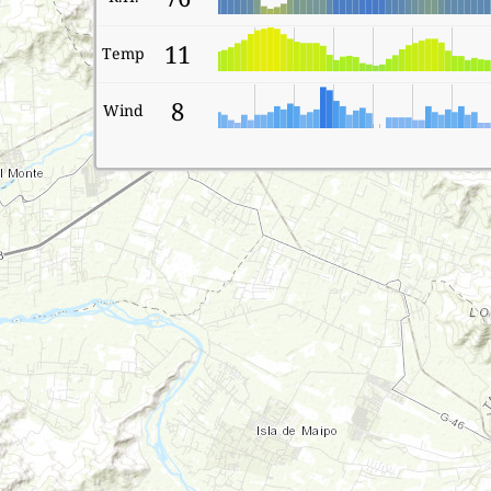
11
Temp
8
Wind