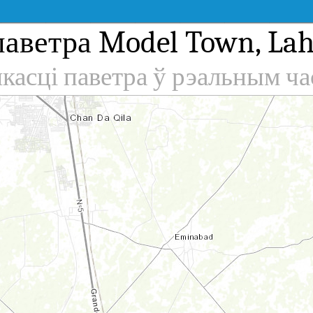
аветра Model Town, Laho
якасці паветра ў рэальным ча