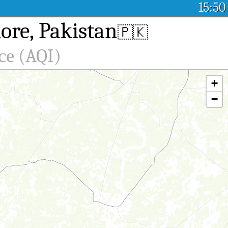
15:50
re, Pakistan
🇵🇰
се (AQI)
+
−