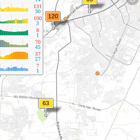
131
30
100
3
8
1
70
45
37
27
7
1