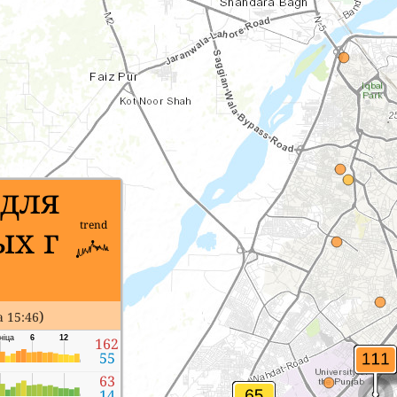
 для
х г
trend
)
 15:46
ніца
6
12
162
55
63
14