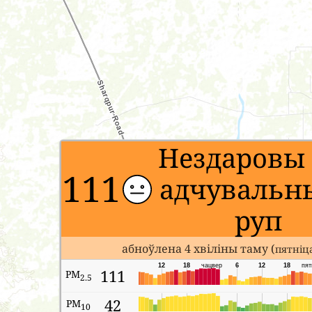
Нездаровы
111
адчувальны
руп
абноўлена 4 хвіліны таму (
пятніца
12
18
чацвер
6
12
18
пят
111
PM
2.5
42
PM
10