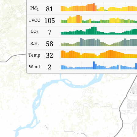
81
PM
1
105
TVOC
7
CO
2
58
R.H.
32
Temp
2
Wind