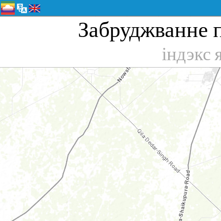
Забруджванне п
індэкс 