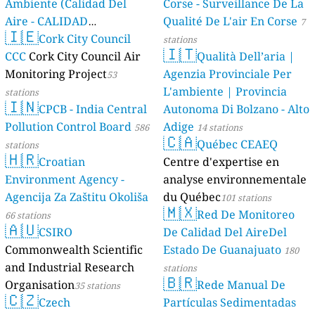
Ambiente (Calidad Del
Corse - Surveillance De La
Aire - CALIDAD
Qualité De L'air En Corse
7
🇮🇪
AMBIENTAL)
Cork City Council
23 stations
stations
🇮🇹
CCC
Cork City Council Air
Qualità Dell’aria |
Monitoring Project
Agenzia Provinciale Per
53
L'ambiente | Provincia
stations
🇮🇳
CPCB - India Central
Autonoma Di Bolzano - Alto
Pollution Control Board
Adige
586
14 stations
🇨🇦
Québec CEAEQ
stations
🇭🇷
Croatian
Centre d'expertise en
Environment Agency -
analyse environnementale
Agencija Za Zaštitu Okoliša
du Québec
101 stations
🇲🇽
Red De Monitoreo
66 stations
🇦🇺
CSIRO
De Calidad Del AireDel
Commonwealth Scientific
Estado De Guanajuato
180
and Industrial Research
stations
🇧🇷
Organisation
Rede Manual De
35 stations
🇨🇿
Czech
Partículas Sedimentadas