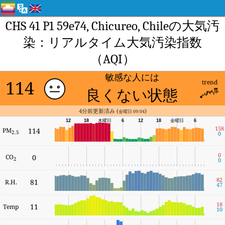
CHS 41 P1 59e74, Chicureo, Chileの大気汚
染：リアルタイム大気汚染指数
（AQI）
敏感な人には
114
trend
良くない状態
4分前更新済み (
)
金曜日 09:04
12
18
木曜日
6
12
18
金曜日
6
158
PM
114
2.5
0
0
CO
0
2
0
82
81
R.H.
47
18
11
Temp
10