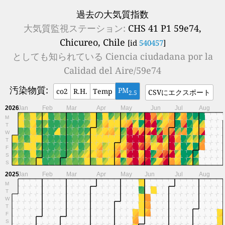
過去の大気質指数
大気質監視ステーション:
CHS 41 P1 59e74,
Chicureo, Chile
[id
540457
]
としても知られている
Ciencia ciudadana por la
Calidad del Aire/59e74
汚染物質:
PM
co2
R.H.
Temp
CSVにエクスポート
2.5
2026
Jan
Feb
Mar
Apr
May
Jun
Jul
Aug
M
T
W
T
F
S
S
2025
Jan
Feb
Mar
Apr
May
Jun
Jul
Aug
M
T
W
T
F
S