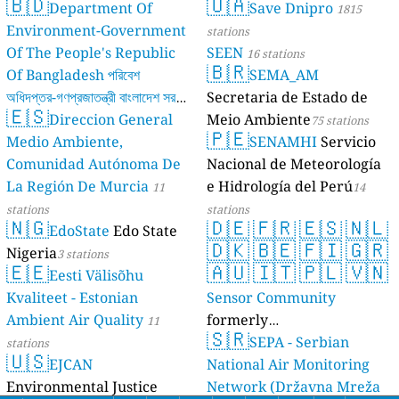
🇧🇩
🇺🇦
Department Of
Save Dnipro
1815
Environment-Government
stations
Of The People's Republic
SEEN
16 stations
🇧🇷
Of Bangladesh পরিবেশ
SEMA_AM
অধিদপ্তর-গণপ্রজাতন্ত্রী বাংলাদেশ সরকার
Secretaria de Estado de
🇪🇸
Direccion General
Meio Ambiente
17 stations
75 stations
🇵🇪
Medio Ambiente,
SENAMHI
Servicio
Comunidad Autónoma De
Nacional de Meteorología
La Región De Murcia
e Hidrología del Perú
11
14
stations
stations
🇳🇬
🇩🇪
🇫🇷
🇪🇸
🇳🇱
EdoState
Edo State
🇩🇰
🇧🇪
🇫🇮
🇬🇷
Nigeria
3 stations
🇪🇪
🇦🇺
🇮🇹
🇵🇱
🇻🇳
Eesti Välisõhu
Kvaliteet - Estonian
Sensor Community
Ambient Air Quality
formerly
11
🇸🇷
luftdaten.info
SEPA - Serbian
stations
35810 stations
🇺🇸
EJCAN
National Air Monitoring
Environmental Justice
Network (Državna Mreža