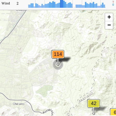
7
2
Wind
0
+
−