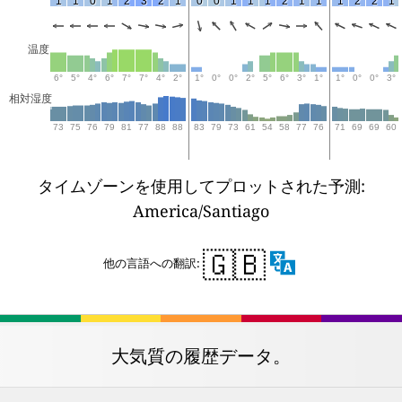
1
1
0
1
2
3
2
1
0
0
1
1
1
2
1
1
1
2
2
1
温度
6°
5°
4°
6°
7°
7°
4°
2°
1°
0°
0°
2°
5°
6°
3°
1°
1°
0°
0°
3°
相対湿度
73
75
76
79
81
77
88
88
83
79
73
61
54
58
77
76
71
69
69
60
タイムゾーンを使用してプロットされた予測:
America/Santiago
🇬🇧
他の言語への翻訳:
大気質の履歴データ。