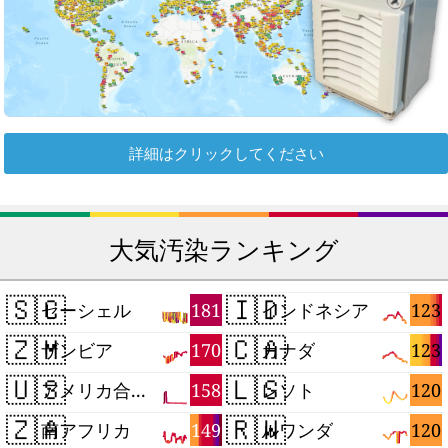
詳細はクリックしてください
大気汚染ランキング
🇸🇨
🇮🇩
181
123
セーシェル
インドネシア
🇿🇲
🇨🇦
170
123
ザンビア
カナダ
🇺🇸
🇱🇸
158
120
アメリカ合衆国
レソト
🇿🇦
🇷🇼
149
120
南アフリカ
ルワンダ