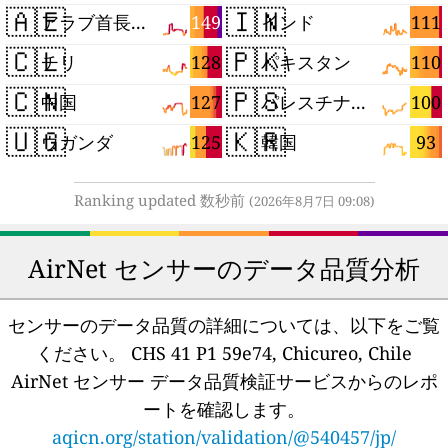
🇦🇪
🇮🇳
149
111
アラブ首長国連邦
インド
🇨🇱
🇵🇰
128
110
チリ
パキスタン
🇨🇳
🇵🇸
127
100
中国
パレスチナ自治区
🇺🇬
🇰🇷
125
93
ウガンダ
韓国
Ranking updated 数秒前
(2026年8月7日 09:08)
AirNet センサーのデータ品質分析
センサーのデータ品質の詳細については、以下をご覧
ください。
CHS 41 P1 59e74, Chicureo, Chile
AirNet センサー データ品質検証サービスからのレポ
ートを確認します。
aqicn.org/station/validation/@540457/jp/