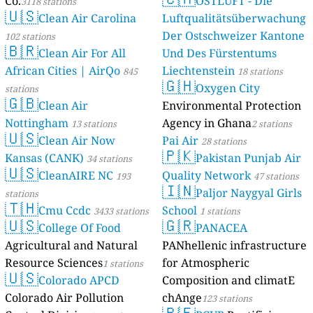
Co.
OSTLUFT - Die
3118 stations
🇺🇸
Clean Air Carolina
Luftqualitätsüberwachung
Der Ostschweizer Kantone
102 stations
🇧🇷
Clean Air For All
Und Des Fürstentums
African Cities | AirQo
Liechtenstein
845
18 stations
🇬🇭
Oxygen City
stations
🇬🇧
Clean Air
Environmental Protection
Nottingham
Agency in Ghana
13 stations
2 stations
🇺🇸
Clean Air Now
Pai Air
28 stations
🇵🇰
Kansas (CANK)
Pakistan Punjab Air
34 stations
🇺🇸
CleanAIRE NC
Quality Network
193
47 stations
🇮🇳
Paljor Naygyal Girls
stations
🇹🇭
Cmu Ccdc
School
3433 stations
1 stations
🇺🇸
🇬🇷
College Of Food
PANACEA
Agricultural and Natural
PANhellenic infrastructure
Resource Sciences
for Atmospheric
1 stations
🇺🇸
Colorado APCD
Composition and climatE
Colorado Air Pollution
chAnge
123 stations
🇵🇪