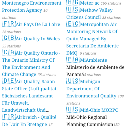
🇧🇬
Montenegro Environement
Meter.ac
165 stations
🇺🇸
Protection Agency
Methow Valley
10
Citizens Council
stations
38 stations
🇫🇷
🇪🇨
Air Pays De La Loire
Metropolitan Air
Monitoring Network Of
26 stations
🇬🇧
Air Quality In Wales
Quito Managed By
Secretaria De Ambiente
33 stations
🇨🇦
Air Quality Ontario -
DMQ.
9 stations
🇵🇦
The Ontario Ministry Of
MiAmbiente
The Environment And
Ministerio de Ambiente de
Climate Change
Panamá
38 stations
5 stations
🇩🇪
🇺🇸
Air Quality, Saxon
Michigan
State Office (Luftqualität
Department Of
Sächsisches Landesamt
Environmental Quality
109
Für Umwelt,
stations
🇺🇸
Landwirtschaft Und
Mid-Ohio MORPC
🇫🇷
Geologie)
Airbreizh - Qualité
Mid-Ohio Regional
50 stations
De L'air En Bretagne
Planning Commission
13
150