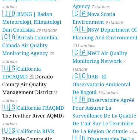
Agency
stations
7 stations
🇮🇩
🇨🇦
BMKG | Badan
Nova Scotia
Meteorologi, Klimatologi
Environment
9 stations
🇦🇺
Dan Geofisika
NSW Department Of
29 stations
🇨🇦
British Columbia,
Planning And Environment
Canada Air Quality
131 stations
🇨🇦
Monitoring Agency
NWT Air Quality
78
Monitoring Network
stations
7
🇺🇸
California
stations
🇨🇴
EDCAQMD
El Dorado
OAB - El
County Air Quality
Observatorio Ambiental
Management District
De Bogotá
75
19 stations
🇫🇷
Observatoire Agréé
stations
🇺🇸
California FRAQMD
Pour Assurer La
The Feather River AQMD
Surveillance De La Qualité
1
De L’air Sur Le Territoire
stations
🇺🇸
California RIVR
De La Région Occitanie
44
🇫🇷
Riverside County Air
Observatoire De La
stations