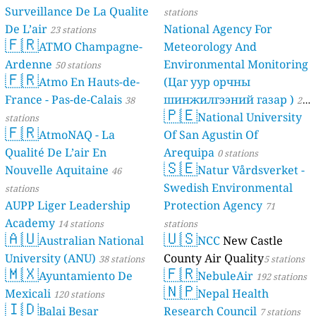
Surveillance De La Qualite
stations
De L’air
National Agency For
23 stations
🇫🇷
ATMO Champagne-
Meteorology And
Ardenne
Environmental Monitoring
50 stations
🇫🇷
Atmo En Hauts-de-
(Цаг уур орчны
France - Pas-de-Calais
шинжилгээний газар )
38
21
🇵🇪
National University
stations
stations
🇫🇷
AtmoNAQ - La
Of San Agustin Of
Qualité De L’air En
Arequipa
0 stations
🇸🇪
Nouvelle Aquitaine
Natur Vårdsverket -
46
Swedish Environmental
stations
AUPP Liger Leadership
Protection Agency
71
Academy
14 stations
stations
🇦🇺
🇺🇸
Australian National
NCC
New Castle
University (ANU)
County Air Quality
38 stations
5 stations
🇲🇽
🇫🇷
Ayuntamiento De
NebuleAir
192 stations
🇳🇵
Mexicali
Nepal Health
120 stations
🇮🇩
Balai Besar
Research Council
7 stations