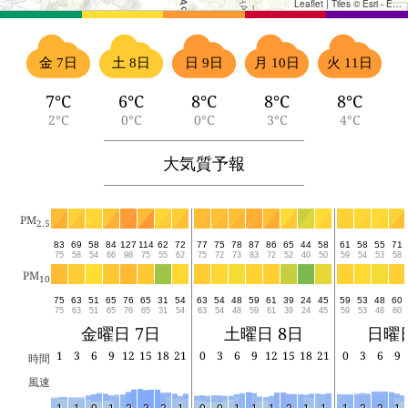
Leaflet
|
Tiles © Esri - Esri, DeLorme, NAVTEQ, TomTom, Intermap, iPC, USGS, FAO, NPS, NRCAN, GeoBase, Kadaster NL, Ordnance Survey, Esri Japan, METI, Esri China (Hong Kong), and the GIS User Community
金 7日
土 8日
日 9日
月 10日
火 11日
7°C
6°C
8°C
8°C
8°C
2°C
0°C
0°C
3°C
4°C
大気質予報
PM
2.5
83
69
58
84
127
114
62
72
77
75
78
87
86
65
44
58
61
58
55
71
75
58
54
66
98
75
55
62
75
72
73
83
72
52
40
50
59
54
53
58
PM
10
75
63
51
65
76
65
31
54
63
54
48
59
61
39
24
45
59
53
48
60
75
63
51
65
76
65
31
54
63
54
48
59
61
39
24
45
59
53
48
60
金曜日 7日
土曜日 8日
日曜日
1
3
6
9
12
15
18
21
0
3
6
9
12
15
18
21
0
3
6
9
時間
風速