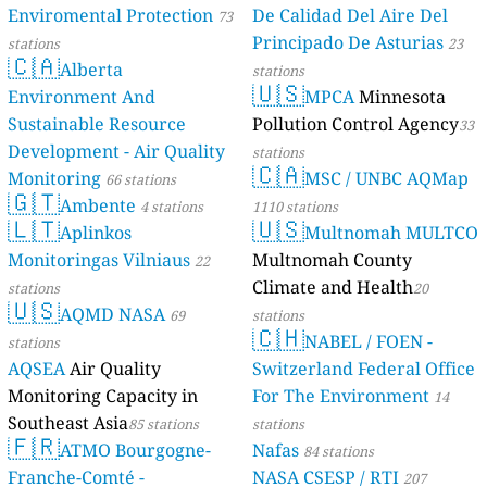
Enviromental Protection
De Calidad Del Aire Del
73
Principado De Asturias
stations
23
🇨🇦
Alberta
stations
🇺🇸
Environment And
MPCA
Minnesota
Sustainable Resource
Pollution Control Agency
33
Development - Air Quality
stations
🇨🇦
Monitoring
MSC / UNBC AQMap
66 stations
🇬🇹
Ambente
4 stations
1110 stations
🇱🇹
🇺🇸
Aplinkos
Multnomah MULTCO
Monitoringas Vilniaus
Multnomah County
22
Climate and Health
stations
20
🇺🇸
AQMD NASA
69
stations
🇨🇭
NABEL / FOEN -
stations
AQSEA
Air Quality
Switzerland Federal Office
Monitoring Capacity in
For The Environment
14
Southeast Asia
85 stations
stations
🇫🇷
ATMO Bourgogne-
Nafas
84 stations
Franche-Comté -
NASA CSESP / RTI
207