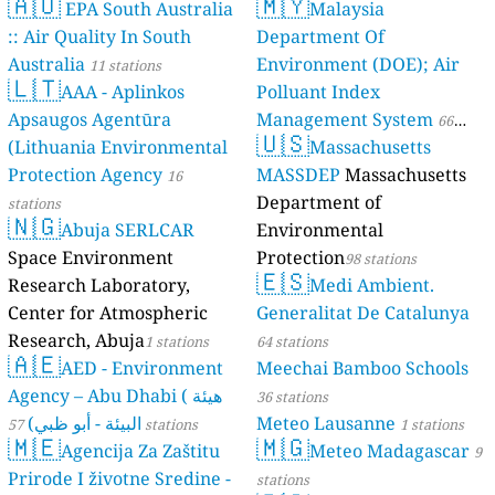
🇦🇺
🇲🇾
EPA South Australia
Malaysia
:: Air Quality In South
Department Of
Australia
Environment (DOE); Air
11 stations
🇱🇹
AAA - Aplinkos
Polluant Index
Apsaugos Agentūra
Management System
66
🇺🇸
(Lithuania Environmental
Massachusetts
stations
Protection Agency
MASSDEP
Massachusetts
16
Department of
stations
🇳🇬
Abuja SERLCAR
Environmental
Space Environment
Protection
98 stations
🇪🇸
Research Laboratory,
Medi Ambient.
Center for Atmospheric
Generalitat De Catalunya
Research, Abuja
1 stations
64 stations
🇦🇪
AED - Environment
Meechai Bamboo Schools
Agency – Abu Dhabi ( هيئة
36 stations
البيئة - أبو ظبي)
Meteo Lausanne
57 stations
1 stations
🇲🇪
🇲🇬
Agencija Za Zaštitu
Meteo Madagascar
9
Prirode I životne Sredine -
stations