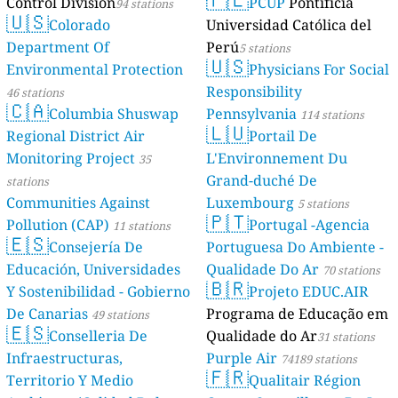
Control Division
PCUP
Pontificia
94 stations
🇺🇸
Colorado
Universidad Católica del
Department Of
Perú
5 stations
🇺🇸
Environmental Protection
Physicians For Social
Responsibility
46 stations
🇨🇦
Columbia Shuswap
Pennsylvania
114 stations
🇱🇺
Regional District Air
Portail De
Monitoring Project
L'Environnement Du
35
Grand-duché De
stations
Communities Against
Luxembourg
5 stations
🇵🇹
Pollution (CAP)
Portugal -Agencia
11 stations
🇪🇸
Consejería De
Portuguesa Do Ambiente -
Educación, Universidades
Qualidade Do Ar
70 stations
🇧🇷
Y Sostenibilidad - Gobierno
Projeto EDUC.AIR
De Canarias
Programa de Educação em
49 stations
🇪🇸
Conselleria De
Qualidade do Ar
31 stations
Infraestructuras,
Purple Air
74189 stations
🇫🇷
Territorio Y Medio
Qualitair Région