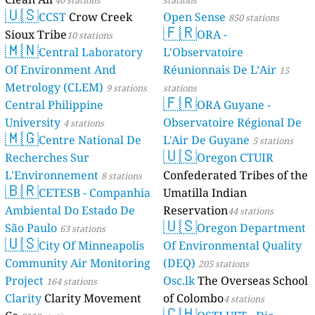
🇺🇸
CCST
Crow Creek
Open Sense
850 stations
🇫🇷
Sioux Tribe
ORA -
10 stations
🇲🇳
Central Laboratory
L'Observatoire
Of Environment And
Réunionnais De L’Air
15
Metrology (CLEM)
9 stations
stations
🇫🇷
Central Philippine
ORA Guyane -
University
Observatoire Régional De
4 stations
🇲🇬
Centre National De
L'Air De Guyane
5 stations
🇺🇸
Recherches Sur
Oregon CTUIR
L'Environnement
Confederated Tribes of the
8 stations
🇧🇷
CETESB - Companhia
Umatilla Indian
Ambiental Do Estado De
Reservation
44 stations
🇺🇸
São Paulo
Oregon Department
63 stations
🇺🇸
City Of Minneapolis
Of Environmental Quality
Community Air Monitoring
(DEQ)
205 stations
Project
Osc.lk
The Overseas School
164 stations
Clarity
Clarity Movement
of Colombo
4 stations
🇨🇭