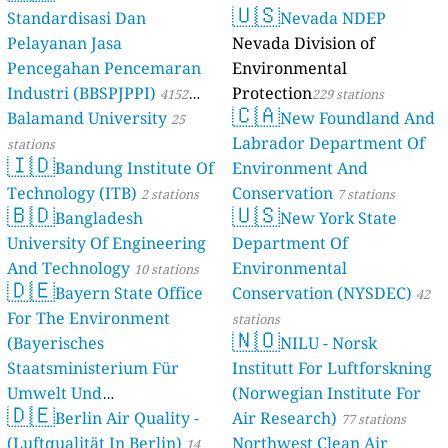
🇺🇸
Standardisasi Dan
Nevada NDEP
Pelayanan Jasa
Nevada Division of
Pencegahan Pencemaran
Environmental
Industri (BBSPJPPI)
Protection
4152
229 stations
🇨🇦
Balamand University
New Foundland And
stations
25
Labrador Department Of
stations
🇮🇩
Bandung Institute Of
Environment And
Technology (ITB)
Conservation
2 stations
7 stations
🇧🇩
🇺🇸
Bangladesh
New York State
University Of Engineering
Department Of
And Technology
Environmental
10 stations
🇩🇪
Bayern State Office
Conservation (NYSDEC)
42
For The Environment
stations
🇳🇴
(Bayerisches
NILU - Norsk
Staatsministerium Für
Institutt For Luftforskning
Umwelt Und
(Norwegian Institute For
🇩🇪
Berlin Air Quality -
Verbraucherschutz) - LfU
Air Research)
77 stations
(Luftqualität In Berlin)
Northwest Clean Air
46 stations
14