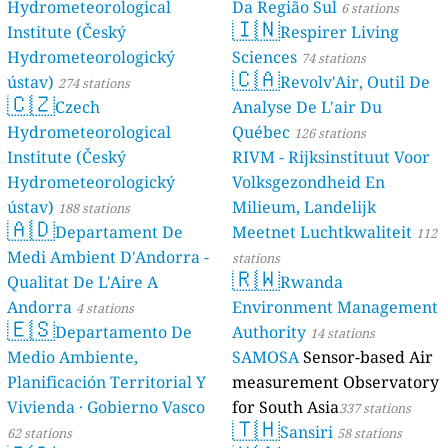
Hydrometeorological
Da Região Sul
6 stations
🇮🇳
Institute (Český
Respirer Living
Hydrometeorologický
Sciences
74 stations
🇨🇦
ústav)
Revolv'Air, Outil De
274 stations
🇨🇿
Czech
Analyse De L'air Du
Hydrometeorological
Québec
126 stations
Institute (Český
RIVM - Rijksinstituut Voor
Hydrometeorologický
Volksgezondheid En
ústav)
Milieum, Landelijk
188 stations
🇦🇩
Departament De
Meetnet Luchtkwaliteit
112
Medi Ambient D'Andorra -
stations
🇷🇼
Qualitat De L'Aire A
Rwanda
Andorra
Environment Management
4 stations
🇪🇸
Departamento De
Authority
14 stations
Medio Ambiente,
SAMOSA
Sensor-based Air
Planificación Territorial Y
measurement Observatory
Vivienda · Gobierno Vasco
for South Asia
337 stations
🇹🇭
Sansiri
62 stations
58 stations