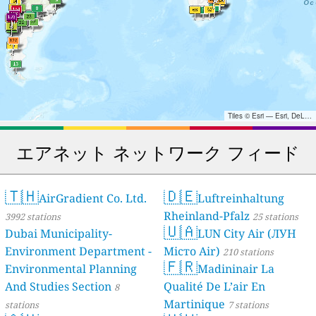
Tiles © Esri — Esri, DeLorme, NAVTEQ, TomTom, Intermap, iPC, USGS, FAO, NPS, NRCAN, GeoBase, Kadaster NL, Ordnance Survey, Esri Japan, METI, Esri China (Hong Kong), and the GIS User Community
エアネット ネットワーク フィード
🇹🇭
🇩🇪
AirGradient Co. Ltd.
Luftreinhaltung
Rheinland-Pfalz
3992 stations
25 stations
🇺🇦
Dubai Municipality-
LUN City Air (ЛУН
Environment Department -
Місто Air)
210 stations
🇫🇷
Environmental Planning
Madininair La
And Studies Section
Qualité De L’air En
8
Martinique
stations
7 stations