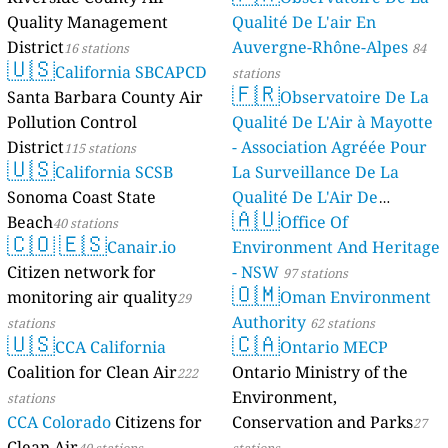
Quality Management
Qualité De L'air En
District
Auvergne-Rhône-Alpes
16 stations
84
🇺🇸
California SBCAPCD
stations
🇫🇷
Santa Barbara County Air
Observatoire De La
Pollution Control
Qualité De L'Air à Mayotte
District
- Association Agréée Pour
115 stations
🇺🇸
California SCSB
La Surveillance De La
Sonoma Coast State
Qualité De L'Air De
🇦🇺
Beach
Mayotte
Office Of
40 stations
4 stations
🇨🇴
🇪🇸
Canair.io
Environment And Heritage
Citizen network for
- NSW
97 stations
🇴🇲
monitoring air quality
Oman Environment
29
Authority
stations
62 stations
🇺🇸
🇨🇦
CCA California
Ontario MECP
Coalition for Clean Air
Ontario Ministry of the
222
Environment,
stations
CCA Colorado
Citizens for
Conservation and Parks
27
Clean Air
40 stations
stations