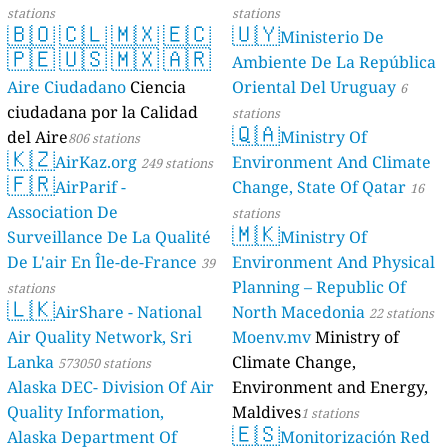
stations
stations
🇧🇴
🇨🇱
🇲🇽
🇪🇨
🇺🇾
Ministerio De
🇵🇪
🇺🇸
🇲🇽
🇦🇷
Ambiente De La República
Aire Ciudadano
Ciencia
Oriental Del Uruguay
6
ciudadana por la Calidad
stations
🇶🇦
del Aire
Ministry Of
806 stations
🇰🇿
AirKaz.org
Environment And Climate
249 stations
🇫🇷
AirParif -
Change, State Of Qatar
16
Association De
stations
🇲🇰
Surveillance De La Qualité
Ministry Of
De L'air En Île-de-France
Environment And Physical
39
Planning – Republic Of
stations
🇱🇰
AirShare - National
North Macedonia
22 stations
Air Quality Network, Sri
Moenv.mv
Ministry of
Lanka
Climate Change,
573050 stations
Alaska DEC- Division Of Air
Environment and Energy,
Quality Information,
Maldives
1 stations
🇪🇸
Alaska Department Of
Monitorización Red