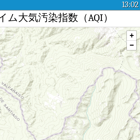
13:02
染：リアルタイム大気汚染指数（AQI）
+
−