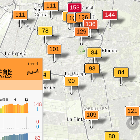
は
trend
状態
金曜日
6
12
148
1
0
0
83