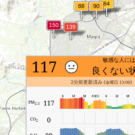
117
敏感な人に
良くない
2分前更新済み (
)
金曜日 13:00
6
12
18
木曜日
6
12
18
117
PM
2.5
0
CO
2