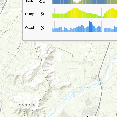
80
R.H.
9
Temp
3
Wind