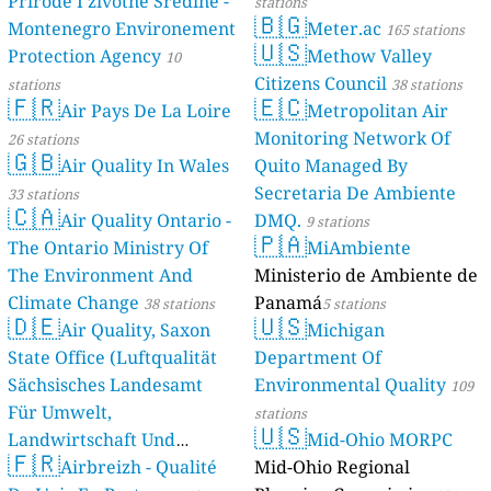
Prirode I životne Sredine -
stations
🇧🇬
Montenegro Environement
Meter.ac
165 stations
🇺🇸
Protection Agency
Methow Valley
10
Citizens Council
stations
38 stations
🇫🇷
🇪🇨
Air Pays De La Loire
Metropolitan Air
Monitoring Network Of
26 stations
🇬🇧
Air Quality In Wales
Quito Managed By
Secretaria De Ambiente
33 stations
🇨🇦
Air Quality Ontario -
DMQ.
9 stations
🇵🇦
The Ontario Ministry Of
MiAmbiente
The Environment And
Ministerio de Ambiente de
Climate Change
Panamá
38 stations
5 stations
🇩🇪
🇺🇸
Air Quality, Saxon
Michigan
State Office (Luftqualität
Department Of
Sächsisches Landesamt
Environmental Quality
109
Für Umwelt,
stations
🇺🇸
Landwirtschaft Und
Mid-Ohio MORPC
🇫🇷
Geologie)
Airbreizh - Qualité
Mid-Ohio Regional
50 stations