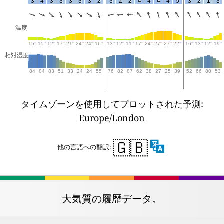
3
4
3
3
3
3
3
2
3
2
2
4
4
4
4
5
3
2
1
3
温度
15°
15°
12°
17°
21°
24°
24°
16°
13°
12°
11°
17°
24°
27°
27°
22°
16°
13°
12°
19°
相対湿度
84
84
83
51
33
24
24
55
76
82
87
62
38
27
25
39
52
66
80
53
タイムゾーンを使用してプロットされた予測:
Europe/London
🇬🇧
他の言語への翻訳:
大気質の履歴データ。