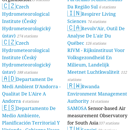
🇨🇿
Czech
Da Região Sul
6 stations
🇮🇳
Hydrometeorological
Respirer Living
Institute (Český
Sciences
74 stations
🇨🇦
Hydrometeorologický
Revolv'Air, Outil De
ústav)
Analyse De L'air Du
274 stations
🇨🇿
Czech
Québec
126 stations
Hydrometeorological
RIVM - Rijksinstituut Voor
Institute (Český
Volksgezondheid En
Hydrometeorologický
Milieum, Landelijk
ústav)
Meetnet Luchtkwaliteit
188 stations
112
🇦🇩
Departament De
stations
🇷🇼
Medi Ambient D'Andorra -
Rwanda
Qualitat De L'Aire A
Environment Management
Andorra
Authority
4 stations
14 stations
🇪🇸
Departamento De
SAMOSA
Sensor-based Air
Medio Ambiente,
measurement Observatory
Planificación Territorial Y
for South Asia
337 stations
🇹🇭
Vivienda · Gobierno Vasco
Sansiri