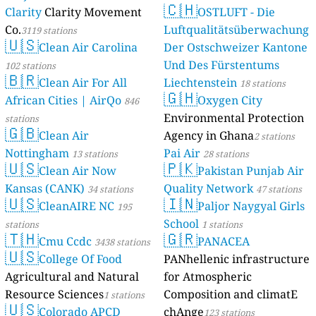
🇨🇭
Clarity
Clarity Movement
OSTLUFT - Die
Co.
Luftqualitätsüberwachung
3119 stations
🇺🇸
Clean Air Carolina
Der Ostschweizer Kantone
Und Des Fürstentums
102 stations
🇧🇷
Clean Air For All
Liechtenstein
18 stations
🇬🇭
African Cities | AirQo
Oxygen City
846
Environmental Protection
stations
🇬🇧
Clean Air
Agency in Ghana
2 stations
Nottingham
Pai Air
13 stations
28 stations
🇺🇸
🇵🇰
Clean Air Now
Pakistan Punjab Air
Kansas (CANK)
Quality Network
34 stations
47 stations
🇺🇸
🇮🇳
CleanAIRE NC
Paljor Naygyal Girls
195
School
stations
1 stations
🇹🇭
🇬🇷
Cmu Ccdc
PANACEA
3438 stations
🇺🇸
College Of Food
PANhellenic infrastructure
Agricultural and Natural
for Atmospheric
Resource Sciences
Composition and climatE
1 stations
🇺🇸
Colorado APCD
chAnge
123 stations