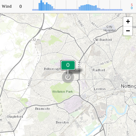
5
0
Wind
0
+
−