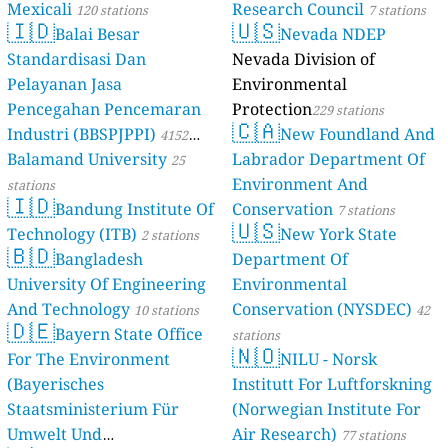
Mexicali
Research Council
120 stations
7 stations
🇮🇩
🇺🇸
Balai Besar
Nevada NDEP
Standardisasi Dan
Nevada Division of
Pelayanan Jasa
Environmental
Pencegahan Pencemaran
Protection
229 stations
🇨🇦
Industri (BBSPJPPI)
New Foundland And
4152
Balamand University
Labrador Department Of
stations
25
Environment And
stations
🇮🇩
Bandung Institute Of
Conservation
7 stations
🇺🇸
Technology (ITB)
New York State
2 stations
🇧🇩
Bangladesh
Department Of
University Of Engineering
Environmental
And Technology
Conservation (NYSDEC)
10 stations
42
🇩🇪
Bayern State Office
stations
🇳🇴
For The Environment
NILU - Norsk
(Bayerisches
Institutt For Luftforskning
Staatsministerium Für
(Norwegian Institute For
Umwelt Und
Air Research)
77 stations