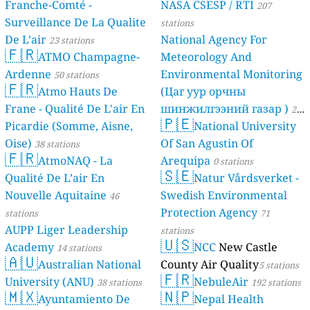
Franche-Comté -
NASA CSESP / RTI
207
Surveillance De La Qualite
stations
De L’air
National Agency For
23 stations
🇫🇷
ATMO Champagne-
Meteorology And
Ardenne
Environmental Monitoring
50 stations
🇫🇷
Atmo Hauts De
(Цаг уур орчны
Frane - Qualité De L'air En
шинжилгээний газар )
21
🇵🇪
Picardie (Somme, Aisne,
National University
stations
Oise)
Of San Agustin Of
38 stations
🇫🇷
AtmoNAQ - La
Arequipa
0 stations
🇸🇪
Qualité De L’air En
Natur Vårdsverket -
Nouvelle Aquitaine
Swedish Environmental
46
Protection Agency
stations
71
AUPP Liger Leadership
stations
🇺🇸
Academy
NCC
New Castle
14 stations
🇦🇺
Australian National
County Air Quality
5 stations
🇫🇷
University (ANU)
NebuleAir
38 stations
192 stations
🇲🇽
🇳🇵
Ayuntamiento De
Nepal Health