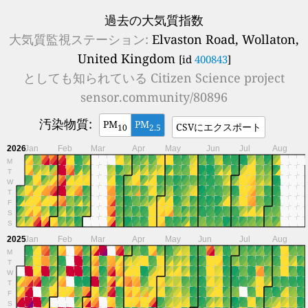
過去の大気質指数
大気質監視ステーション:
Elvaston Road, Wollaton,
United Kingdom
[id
400843
]
としても知られている
Citizen Science project
sensor.community/80896
汚染物質:
PM
PM
CSVにエクスポート
10
2.5
2026
Jan
Feb
Mar
Apr
May
Jun
Jul
Aug
M
T
W
T
F
S
S
2025
Jan
Feb
Mar
Apr
May
Jun
Jul
Aug
M
T
W
T
F
S