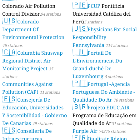
🇵🇪
Colorado Air Pollution
PCUP
Pontificia
Control Division
Universidad Católica del
94 stations
🇺🇸
Colorado
Perú
5 stations
🇺🇸
Department Of
Physicians For Social
Environmental Protection
Responsibility
Pennsylvania
46 stations
114 stations
🇨🇦
🇱🇺
Columbia Shuswap
Portail De
Regional District Air
L'Environnement Du
Monitoring Project
Grand-duché De
35
Luxembourg
stations
5 stations
🇵🇹
Communities Against
Portugal -Agencia
Pollution (CAP)
Portuguesa Do Ambiente -
11 stations
🇪🇸
Consejería De
Qualidade Do Ar
70 stations
🇧🇷
Educación, Universidades
Projeto EDUC.AIR
Y Sostenibilidad - Gobierno
Programa de Educação em
De Canarias
Qualidade do Ar
49 stations
31 stations
🇪🇸
Conselleria De
Purple Air
74275 stations
🇫🇷
Infraestructuras,
Qualitair Région