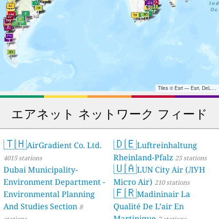
Tiles © Esri — Esri, DeLorme, NAVTEQ, TomTom, Intermap, iPC, USGS, FAO, NPS, NRCAN, GeoBase, Kadaster NL, Ordnance Survey, Esri Japan, METI, Esri China (Hong Kong), and the GIS User Community
エアネット ネットワーク フィード
🇹🇭
🇩🇪
AirGradient Co. Ltd.
Luftreinhaltung
Rheinland-Pfalz
4015 stations
25 stations
🇺🇦
Dubai Municipality-
LUN City Air (ЛУН
Environment Department -
Місто Air)
210 stations
🇫🇷
Environmental Planning
Madininair La
And Studies Section
Qualité De L’air En
8
Martinique
stations
7 stations