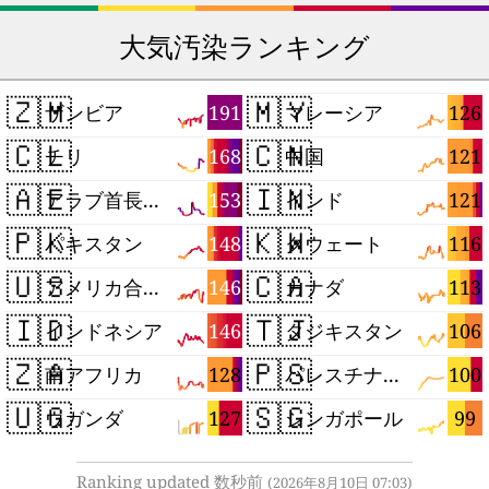
大気汚染ランキング
🇿🇲
🇲🇾
191
126
ザンビア
マレーシア
🇨🇱
🇨🇳
168
121
チリ
中国
🇦🇪
🇮🇳
153
121
アラブ首長国連邦
インド
🇵🇰
🇰🇼
148
116
パキスタン
クウェート
🇺🇸
🇨🇦
146
113
アメリカ合衆国
カナダ
🇮🇩
🇹🇯
146
106
インドネシア
タジキスタン
🇿🇦
🇵🇸
128
100
南アフリカ
パレスチナ自治区
🇺🇬
🇸🇬
127
99
ウガンダ
シンガポール
Ranking updated 数秒前
(2026年8月10日 07:03)