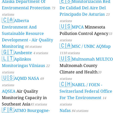
🇪🇸
Alaska Department Of
Monitorización Red
Enviromental Protection
De Calidad Del Aire Del
73
Principado De Asturias
stations
23
🇨🇦
Alberta
stations
🇺🇸
Environment And
MPCA
Minnesota
Sustainable Resource
Pollution Control Agency
33
Development - Air Quality
stations
🇨🇦
Monitoring
MSC / UNBC AQMap
66 stations
🇬🇹
Ambente
4 stations
1110 stations
🇱🇹
🇺🇸
Aplinkos
Multnomah MULTCO
Monitoringas Vilniaus
Multnomah County
22
Climate and Health
stations
20
🇺🇸
AQMD NASA
69
stations
🇨🇭
NABEL / FOEN -
stations
AQSEA
Air Quality
Switzerland Federal Office
Monitoring Capacity in
For The Environment
14
Southeast Asia
85 stations
stations
🇫🇷
ATMO Bourgogne-
Nafas
84 stations