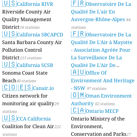
🇺🇸
🇫🇷
California RIVR
Observatoire De La
stations
Riverside County Air
Qualité De L'air En
Quality Management
Auvergne-Rhône-Alpes
84
District
16 stations
stations
🇺🇸
🇫🇷
California SBCAPCD
Observatoire De La
Santa Barbara County Air
Qualité De L'Air à Mayotte
Pollution Control
- Association Agréée Pour
District
La Surveillance De La
115 stations
🇺🇸
California SCSB
Qualité De L'Air De
🇦🇺
Sonoma Coast State
Mayotte
Office Of
4 stations
Beach
Environment And Heritage
40 stations
🇨🇴
🇪🇸
Canair.io
- NSW
97 stations
🇴🇲
Citizen network for
Oman Environment
monitoring air quality
Authority
29
62 stations
🇨🇦
Ontario MECP
stations
🇺🇸
CCA California
Ontario Ministry of the
Coalition for Clean Air
Environment,
222
Conservation and Parks
stations
27