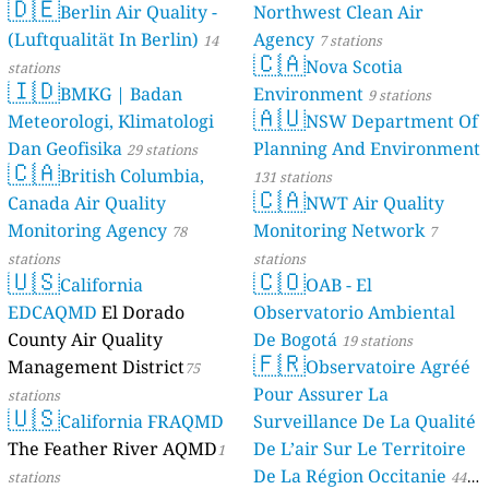
🇩🇪
Berlin Air Quality -
Verbraucherschutz) - LfU
Northwest Clean Air
(Luftqualität In Berlin)
Agency
46 stations
14
7 stations
🇨🇦
Nova Scotia
stations
🇮🇩
BMKG | Badan
Environment
9 stations
🇦🇺
Meteorologi, Klimatologi
NSW Department Of
Dan Geofisika
Planning And Environment
29 stations
🇨🇦
British Columbia,
131 stations
🇨🇦
Canada Air Quality
NWT Air Quality
Monitoring Agency
Monitoring Network
78
7
stations
stations
🇺🇸
🇨🇴
California
OAB - El
EDCAQMD
El Dorado
Observatorio Ambiental
County Air Quality
De Bogotá
19 stations
🇫🇷
Management District
Observatoire Agréé
75
Pour Assurer La
stations
🇺🇸
California FRAQMD
Surveillance De La Qualité
The Feather River AQMD
De L’air Sur Le Territoire
1
De La Région Occitanie
stations
44