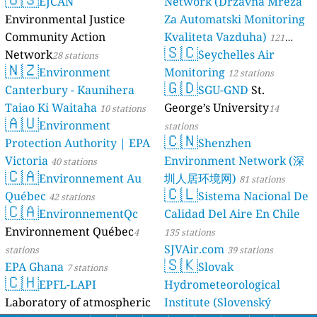
EJCAN
Network (Državna Mreža
Environmental Justice
Za Automatski Monitoring
Community Action
Kvaliteta Vazduha)
121
🇸🇨
Network
Seychelles Air
28 stations
stations
🇳🇿
Environment
Monitoring
12 stations
🇬🇩
Canterbury - Kaunihera
SGU-GND
St.
Taiao Ki Waitaha
George’s University
10 stations
14
🇦🇺
Environment
stations
🇨🇳
Protection Authority | EPA
Shenzhen
Victoria
Environment Network (深
40 stations
🇨🇦
Environnement Au
圳人居环境网)
81 stations
🇨🇱
Québec
Sistema Nacional De
42 stations
🇨🇦
EnvironnementQc
Calidad Del Aire En Chile
Environnement Québec
4
135 stations
SJVAir.com
stations
39 stations
🇸🇰
EPA Ghana
Slovak
7 stations
🇨🇭
EPFL-LAPI
Hydrometeorological
Laboratory of atmospheric
Institute (Slovenský