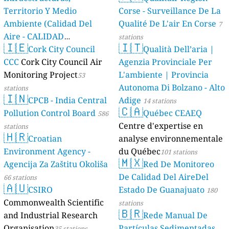
Territorio Y Medio
Corse - Surveillance De La
Ambiente (Calidad Del
Qualité De L'air En Corse
7
Aire - CALIDAD
stations
🇮🇪
🇮🇹
AMBIENTAL)
Cork City Council
Qualità Dell’aria |
23 stations
CCC
Cork City Council Air
Agenzia Provinciale Per
Monitoring Project
L'ambiente | Provincia
53
Autonoma Di Bolzano - Alto
stations
🇮🇳
CPCB - India Central
Adige
14 stations
🇨🇦
Pollution Control Board
Québec CEAEQ
586
Centre d'expertise en
stations
🇭🇷
Croatian
analyse environnementale
Environment Agency -
du Québec
101 stations
🇲🇽
Agencija Za Zaštitu Okoliša
Red De Monitoreo
De Calidad Del AireDel
66 stations
🇦🇺
CSIRO
Estado De Guanajuato
180
Commonwealth Scientific
stations
🇧🇷
and Industrial Research
Rede Manual De
Organisation
Partículas Sedimentadas
35 stations