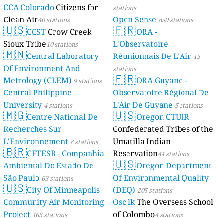
CCA Colorado
Citizens for
stations
Clean Air
Open Sense
40 stations
850 stations
🇺🇸
🇫🇷
CCST
Crow Creek
ORA -
Sioux Tribe
L'Observatoire
10 stations
🇲🇳
Central Laboratory
Réunionnais De L’Air
15
Of Environment And
stations
🇫🇷
Metrology (CLEM)
ORA Guyane -
9 stations
Central Philippine
Observatoire Régional De
University
L'Air De Guyane
4 stations
5 stations
🇲🇬
🇺🇸
Centre National De
Oregon CTUIR
Recherches Sur
Confederated Tribes of the
L'Environnement
Umatilla Indian
8 stations
🇧🇷
CETESB - Companhia
Reservation
44 stations
🇺🇸
Ambiental Do Estado De
Oregon Department
São Paulo
Of Environmental Quality
63 stations
🇺🇸
City Of Minneapolis
(DEQ)
205 stations
Community Air Monitoring
Osc.lk
The Overseas School
Project
of Colombo
165 stations
4 stations