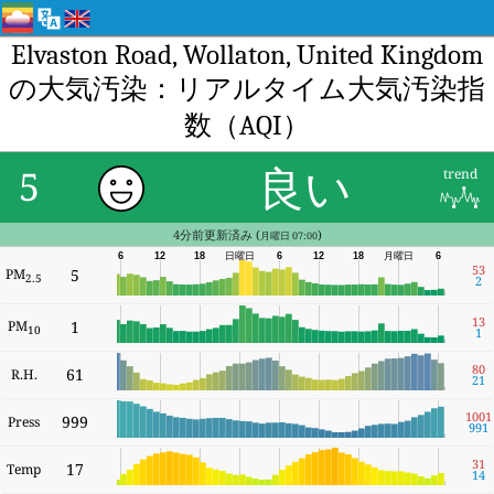
Elvaston Road, Wollaton, United Kingdom
の大気汚染：リアルタイム大気汚染指
数（AQI）
良い
5
trend
4分前更新済み (
)
月曜日 07:00
6
12
18
日曜日
6
12
18
月曜日
6
53
PM
5
2.5
2
13
PM
1
10
1
80
61
R.H.
21
1001
999
Press
991
31
17
Temp
14