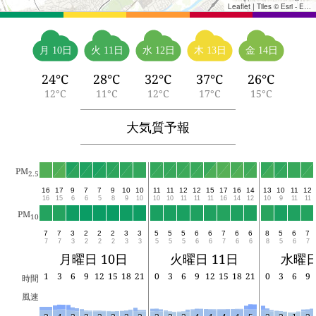
Leaflet
|
Tiles © Esri - Esri, DeLorme, NAVTEQ, TomTom, Intermap, iPC, USGS, FAO, NPS, NRCAN, GeoBase, Kadaster NL, Ordnance Survey, Esri Japan, METI, Esri China (Hong Kong), and the GIS User Community
月 10日
火 11日
水 12日
木 13日
金 14日
24°C
28°C
32°C
37°C
26°C
12°C
11°C
12°C
17°C
15°C
大気質予報
PM
2.5
16
17
9
7
7
9
10
10
11
11
12
12
15
17
16
14
13
10
11
12
16
15
6
6
5
8
9
10
10
10
11
11
11
16
14
12
10
9
11
11
PM
10
7
7
3
2
2
2
3
3
5
5
5
6
6
7
6
6
8
5
6
7
7
7
3
2
2
2
3
3
5
5
5
6
6
7
6
6
8
5
6
7
月曜日 10日
火曜日 11日
水曜日
1
3
6
9
12
15
18
21
0
3
6
9
12
15
18
21
0
3
6
9
時間
風速