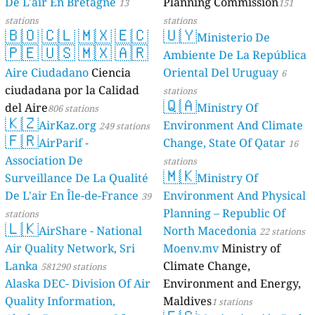
De L'air En Bretagne
Planning Commission
13
151
stations
stations
🇧🇴
🇨🇱
🇲🇽
🇪🇨
🇺🇾
Ministerio De
🇵🇪
🇺🇸
🇲🇽
🇦🇷
Ambiente De La República
Aire Ciudadano
Ciencia
Oriental Del Uruguay
6
ciudadana por la Calidad
stations
🇶🇦
del Aire
Ministry Of
806 stations
🇰🇿
AirKaz.org
Environment And Climate
249 stations
🇫🇷
AirParif -
Change, State Of Qatar
16
Association De
stations
🇲🇰
Surveillance De La Qualité
Ministry Of
De L'air En Île-de-France
Environment And Physical
39
Planning – Republic Of
stations
🇱🇰
AirShare - National
North Macedonia
22 stations
Air Quality Network, Sri
Moenv.mv
Ministry of
Lanka
Climate Change,
581290 stations
Alaska DEC- Division Of Air
Environment and Energy,
Quality Information,
Maldives
1 stations