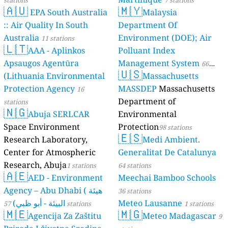
🇦🇺
🇲🇾
EPA South Australia
Malaysia
:: Air Quality In South
Department Of
Australia
Environment (DOE); Air
11 stations
🇱🇹
AAA - Aplinkos
Polluant Index
Apsaugos Agentūra
Management System
66
🇺🇸
(Lithuania Environmental
Massachusetts
stations
Protection Agency
MASSDEP
Massachusetts
16
Department of
stations
🇳🇬
Abuja SERLCAR
Environmental
Space Environment
Protection
98 stations
🇪🇸
Research Laboratory,
Medi Ambient.
Center for Atmospheric
Generalitat De Catalunya
Research, Abuja
1 stations
64 stations
🇦🇪
AED - Environment
Meechai Bamboo Schools
Agency – Abu Dhabi ( هيئة
36 stations
البيئة - أبو ظبي)
Meteo Lausanne
57 stations
1 stations
🇲🇪
🇲🇬
Agencija Za Zaštitu
Meteo Madagascar
9