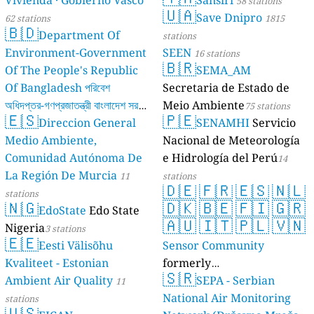
58 stations
🇺🇦
Save Dnipro
62 stations
1815
🇧🇩
Department Of
stations
Environment-Government
SEEN
16 stations
🇧🇷
Of The People's Republic
SEMA_AM
Of Bangladesh পরিবেশ
Secretaria de Estado de
অধিদপ্তর-গণপ্রজাতন্ত্রী বাংলাদেশ সরকার
Meio Ambiente
75 stations
🇪🇸
🇵🇪
Direccion General
SENAMHI
Servicio
17 stations
Medio Ambiente,
Nacional de Meteorología
Comunidad Autónoma De
e Hidrología del Perú
14
La Región De Murcia
11
stations
🇩🇪
🇫🇷
🇪🇸
🇳🇱
stations
🇳🇬
🇩🇰
🇧🇪
🇫🇮
🇬🇷
EdoState
Edo State
🇦🇺
🇮🇹
🇵🇱
🇻🇳
Nigeria
3 stations
🇪🇪
Eesti Välisõhu
Sensor Community
Kvaliteet - Estonian
formerly
🇸🇷
Ambient Air Quality
luftdaten.info
SEPA - Serbian
11
35821 stations
National Air Monitoring
stations
🇺🇸