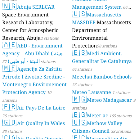
🇳🇬
Abuja SERLCAR
Management System
66
🇺🇸
Space Environment
Massachusetts
stations
Research Laboratory,
MASSDEP
Massachusetts
Center for Atmospheric
Department of
Research, Abuja
Environmental
1 stations
🇦🇪
AED - Environment
Protection
98 stations
🇪🇸
Agency – Abu Dhabi ( هيئة
Medi Ambient.
البيئة - أبو ظبي)
Generalitat De Catalunya
57 stations
🇲🇪
Agencija Za Zaštitu
64 stations
Prirode I životne Sredine -
Meechai Bamboo Schools
Montenegro Environement
36 stations
Protection Agency
Meteo Lausanne
10
1 stations
🇲🇬
Meteo Madagascar
stations
9
🇫🇷
Air Pays De La Loire
stations
🇧🇬
Meter.ac
26 stations
165 stations
🇬🇧
🇺🇸
Air Quality In Wales
Methow Valley
Citizens Council
33 stations
38 stations
🇨🇦
🇪🇨
Air Quality Ontario -
Metropolitan Air