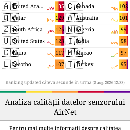
🇦🇪
🇨🇦
135
102
United Arab Emirates
Canada
🇶🇦
🇦🇺
129
101
Qatar
Australia
🇿🇦
🇳🇬
125
99
South Africa
Nigeria
🇺🇸
🇮🇳
123
98
United States
India
🇨🇳
🇲🇴
117
97
China
Macao
🇱🇸
🇹🇷
107
95
Lesotho
Turkey
Ranking updated câteva secunde în urmă
(8 aug. 2026 12:33)
Analiza calității datelor senzorului
AirNet
Pentru mai multe informații despre calitatea