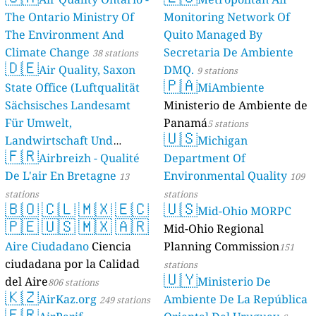
The Ontario Ministry Of
Monitoring Network Of
The Environment And
Quito Managed By
Climate Change
Secretaria De Ambiente
38 stations
🇩🇪
Air Quality, Saxon
DMQ.
9 stations
🇵🇦
State Office (Luftqualität
MiAmbiente
Sächsisches Landesamt
Ministerio de Ambiente de
Für Umwelt,
Panamá
5 stations
🇺🇸
Landwirtschaft Und
Michigan
🇫🇷
Geologie)
Airbreizh - Qualité
Department Of
50 stations
De L'air En Bretagne
Environmental Quality
13
109
stations
stations
🇧🇴
🇨🇱
🇲🇽
🇪🇨
🇺🇸
Mid-Ohio MORPC
🇵🇪
🇺🇸
🇲🇽
🇦🇷
Mid-Ohio Regional
Aire Ciudadano
Ciencia
Planning Commission
151
ciudadana por la Calidad
stations
🇺🇾
del Aire
Ministerio De
806 stations
🇰🇿
AirKaz.org
Ambiente De La República
249 stations
🇫🇷