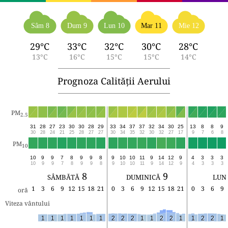
Sâm 8
Dum 9
Lun 10
Mar 11
Mie 12
29°C
33°C
32°C
30°C
28°C
13°C
16°C
15°C
15°C
14°C
Prognoza Calității Aerului
PM
2.5
31
28
27
23
30
30
28
29
33
34
37
37
32
34
30
25
13
8
8
9
30
28
24
21
25
28
27
27
30
34
35
32
30
32
27
17
9
7
6
8
PM
10
10
9
9
7
8
9
9
8
9
10
10
11
9
14
12
9
4
3
3
3
10
9
9
7
8
9
9
8
9
10
10
11
9
14
12
9
4
3
3
3
sâmbătă 8
duminică 9
lun
1
3
6
9
12
15
18
21
0
3
6
9
12
15
18
21
0
3
6
9
oră
Viteza vântului
1
1
1
1
1
1
1
2
2
2
1
1
2
2
1
1
2
2
1