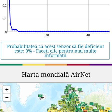
0.2
0.1
0
20
40
Probabilitatea ca acest senzor să fie deficient
este: 0% - Faceți clic pentru mai multe
informații
Harta mondială AirNet
+
−