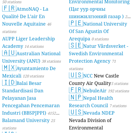
Environmental Monitoring
50 stations
🇫🇷
AtmoNAQ - La
(Цаг уур орчны
Qualité De L’air En
шинжилгээний газар )
21
🇵🇪
Nouvelle Aquitaine
National University
46
stations
Of San Agustin Of
stations
AUPP Liger Leadership
Arequipa
0 stations
🇸🇪
Academy
Natur Vårdsverket -
14 stations
🇦🇺
Australian National
Swedish Environmental
University (ANU)
Protection Agency
38 stations
71
🇲🇽
Ayuntamiento De
stations
🇺🇸
Mexicali
NCC
New Castle
120 stations
🇮🇩
Balai Besar
County Air Quality
5 stations
🇫🇷
Standardisasi Dan
NebuleAir
192 stations
🇳🇵
Pelayanan Jasa
Nepal Health
Pencegahan Pencemaran
Research Council
7 stations
🇺🇸
Industri (BBSPJPPI)
Nevada NDEP
4152
Balamand University
Nevada Division of
stations
25
Environmental
stations