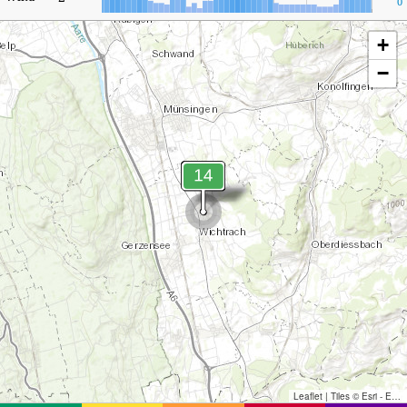
0
+
−
Leaflet
|
Tiles © Esri - Esri, DeLorme, NAVTEQ, TomTom, Intermap, iPC, USGS, FAO, NPS, NRCAN, GeoBase, Kadaster NL, Ordnance Survey, Esri Japan, METI, Esri China (Hong Kong), and the GIS User Community