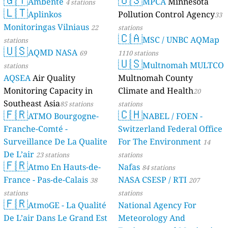
Ambente
MPCA
Minnesota
4 stations
🇱🇹
Aplinkos
Pollution Control Agency
33
Monitoringas Vilniaus
22
stations
🇨🇦
MSC / UNBC AQMap
stations
🇺🇸
AQMD NASA
69
1110 stations
🇺🇸
Multnomah MULTCO
stations
AQSEA
Air Quality
Multnomah County
Monitoring Capacity in
Climate and Health
20
Southeast Asia
85 stations
stations
🇫🇷
🇨🇭
ATMO Bourgogne-
NABEL / FOEN -
Franche-Comté -
Switzerland Federal Office
Surveillance De La Qualite
For The Environment
14
De L’air
23 stations
stations
🇫🇷
Atmo En Hauts-de-
Nafas
84 stations
France - Pas-de-Calais
NASA CSESP / RTI
38
207
stations
stations
🇫🇷
AtmoGE - La Qualité
National Agency For
De L’air Dans Le Grand Est
Meteorology And