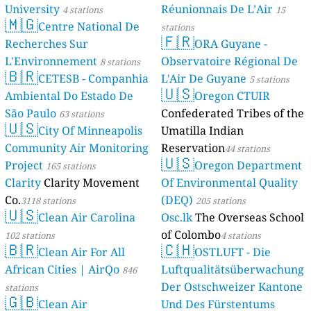
University
Réunionnais De L’Air
4 stations
15
🇲🇬
Centre National De
stations
🇫🇷
Recherches Sur
ORA Guyane -
L'Environnement
Observatoire Régional De
8 stations
🇧🇷
CETESB - Companhia
L'Air De Guyane
5 stations
🇺🇸
Ambiental Do Estado De
Oregon CTUIR
São Paulo
Confederated Tribes of the
63 stations
🇺🇸
City Of Minneapolis
Umatilla Indian
Community Air Monitoring
Reservation
44 stations
🇺🇸
Project
Oregon Department
165 stations
Clarity
Clarity Movement
Of Environmental Quality
Co.
(DEQ)
3118 stations
205 stations
🇺🇸
Clean Air Carolina
Osc.lk
The Overseas School
of Colombo
102 stations
4 stations
🇧🇷
🇨🇭
Clean Air For All
OSTLUFT - Die
African Cities | AirQo
Luftqualitätsüberwachung
846
Der Ostschweizer Kantone
stations
🇬🇧
Clean Air
Und Des Fürstentums