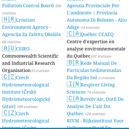
Pollution Control Board
Agenzia Provinciale Per
586
L'ambiente | Provincia
stations
🇭🇷
Croatian
Autonoma Di Bolzano - Alto
Environment Agency -
Adige
14 stations
🇨🇦
Agencija Za Zaštitu Okoliša
Québec CEAEQ
Centre d'expertise en
66 stations
🇦🇺
CSIRO
analyse environnementale
Commonwealth Scientific
du Québec
101 stations
🇧🇷
and Industrial Research
Rede Manual De
Organisation
Partículas Sedimentadas
35 stations
🇨🇿
Czech
Da Região Sul
6 stations
🇮🇳
Hydrometeorological
Respirer Living
Institute (Český
Sciences
74 stations
🇨🇦
Hydrometeorologický
Revolv'Air, Outil De
ústav)
Analyse De L'air Du
188 stations
🇨🇿
Czech
Québec
126 stations
Hydrometeorological
RIVM - Rijksinstituut Voor
Institute (Český
Volksgezondheid En