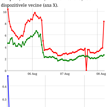
dispozitivele vecine (axa X).
10
8
6
4
2
0
06 Aug
07 Aug
08 Aug
0.4
0.3