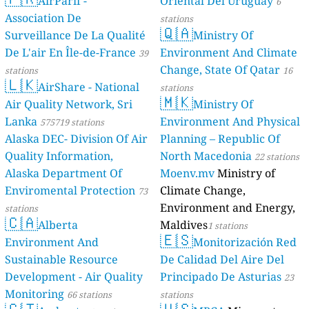
AirParif -
Oriental Del Uruguay
6
Association De
stations
🇶🇦
Surveillance De La Qualité
Ministry Of
De L'air En Île-de-France
Environment And Climate
39
Change, State Of Qatar
stations
16
🇱🇰
AirShare - National
stations
🇲🇰
Air Quality Network, Sri
Ministry Of
Lanka
Environment And Physical
575719 stations
Alaska DEC- Division Of Air
Planning – Republic Of
Quality Information,
North Macedonia
22 stations
Alaska Department Of
Moenv.mv
Ministry of
Enviromental Protection
Climate Change,
73
Environment and Energy,
stations
🇨🇦
Alberta
Maldives
1 stations
🇪🇸
Environment And
Monitorización Red
Sustainable Resource
De Calidad Del Aire Del
Development - Air Quality
Principado De Asturias
23
Monitoring
66 stations
stations
🇬🇹
🇺🇸