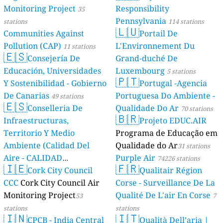
Monitoring Project
Responsibility
35
Pennsylvania
stations
114 stations
🇱🇺
Communities Against
Portail De
Pollution (CAP)
L'Environnement Du
11 stations
🇪🇸
Consejería De
Grand-duché De
Educación, Universidades
Luxembourg
5 stations
🇵🇹
Y Sostenibilidad - Gobierno
Portugal -Agencia
De Canarias
Portuguesa Do Ambiente -
49 stations
🇪🇸
Conselleria De
Qualidade Do Ar
70 stations
🇧🇷
Infraestructuras,
Projeto EDUC.AIR
Territorio Y Medio
Programa de Educação em
Ambiente (Calidad Del
Qualidade do Ar
31 stations
Aire - CALIDAD
Purple Air
74226 stations
🇮🇪
🇫🇷
AMBIENTAL)
Cork City Council
Qualitair Région
23 stations
CCC
Cork City Council Air
Corse - Surveillance De La
Monitoring Project
Qualité De L'air En Corse
53
7
stations
stations
🇮🇳
🇮🇹
CPCB - India Central
Qualità Dell’aria |