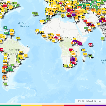
Tiles © Esri — Esri, DeLorme, NAVTEQ, TomTom, Intermap, iPC, USGS, FAO, NPS, NRCAN, GeoBase, Kadaster NL, Ordnance Survey, Esri Japan, METI, Esri China (Hong Kong), and the GIS User Community