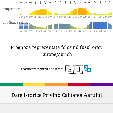
temperatură
14°
13°
19°
25°
29°
29°
20°
17°
16°
16°
22°
29°
33°
32°
19°
17°
15°
15°
19°
umiditatea relativa
81
87
64
44
33
29
60
71
74
72
56
34
21
24
72
92
92
90
74
Prognoza reprezentată folosind fusul orar:
Europe/Zurich
🇬🇧
Traducere pentru alte limbi:
Date Istorice Privind Calitatea Aerului