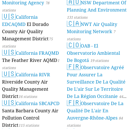
🇦🇺
Monitoring Agency
NSW Department Of
78
Planning And Environment
stations
🇺🇸
California
131 stations
🇨🇦
EDCAQMD
El Dorado
NWT Air Quality
County Air Quality
Monitoring Network
7
Management District
75
stations
🇨🇴
OAB - El
stations
🇺🇸
California FRAQMD
Observatorio Ambiental
The Feather River AQMD
De Bogotá
1
19 stations
🇫🇷
Observatoire Agréé
stations
🇺🇸
California RIVR
Pour Assurer La
Riverside County Air
Surveillance De La Qualité
Quality Management
De L’air Sur Le Territoire
District
De La Région Occitanie
16 stations
44
🇺🇸
🇫🇷
California SBCAPCD
Observatoire De La
stations
Santa Barbara County Air
Qualité De L'air En
Pollution Control
Auvergne-Rhône-Alpes
84
District
115 stations
stations