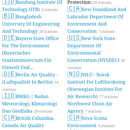
🇮🇩
Bandung Institute Of
Protection
229 stations
🇨🇦
Technology (ITB)
New Foundland And
2 stations
🇧🇩
Bangladesh
Labrador Department Of
University Of Engineering
Environment And
And Technology
Conservation
10 stations
7 stations
🇩🇪
🇺🇸
Bayern State Office
New York State
For The Environment
Department Of
(Bayerisches
Environmental
Staatsministerium Für
Conservation (NYSDEC)
42
Umwelt Und
stations
🇩🇪
🇳🇴
Berlin Air Quality -
Verbraucherschutz) - LfU
NILU - Norsk
(Luftqualität In Berlin)
Institutt For Luftforskning
46 stations
14
(Norwegian Institute For
stations
🇮🇩
BMKG | Badan
Air Research)
77 stations
Meteorologi, Klimatologi
Northwest Clean Air
Dan Geofisika
Agency
29 stations
7 stations
🇨🇦
🇨🇦
British Columbia,
Nova Scotia
Canada Air Quality
Environment
9 stations