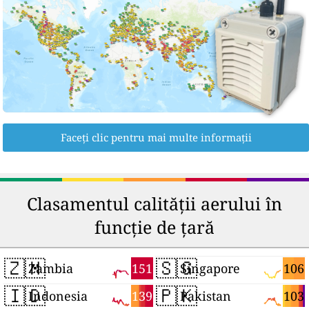
Faceți clic pentru mai multe informații
Clasamentul calității aerului în
funcție de țară
🇿🇲
🇸🇬
151
106
Zambia
Singapore
🇮🇩
🇵🇰
139
103
Indonesia
Pakistan