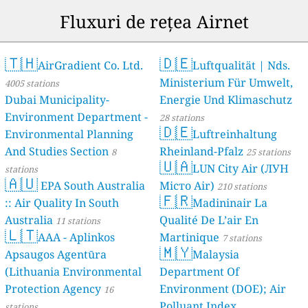
Fluxuri de rețea Airnet
🇹🇭
🇩🇪
AirGradient Co. Ltd.
Luftqualität | Nds.
Ministerium Für Umwelt,
4005 stations
Dubai Municipality-
Energie Und Klimaschutz
Environment Department -
28 stations
🇩🇪
Environmental Planning
Luftreinhaltung
And Studies Section
Rheinland-Pfalz
8
25 stations
🇺🇦
LUN City Air (ЛУН
stations
🇦🇺
EPA South Australia
Місто Air)
210 stations
🇫🇷
:: Air Quality In South
Madininair La
Australia
Qualité De L’air En
11 stations
🇱🇹
AAA - Aplinkos
Martinique
7 stations
🇲🇾
Apsaugos Agentūra
Malaysia
(Lithuania Environmental
Department Of
Protection Agency
Environment (DOE); Air
16
Polluant Index
stations