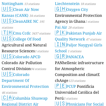
Nottingham
Liechtenstein
13 stations
18 stations
🇺🇸
🇬🇭
Clean Air Now
Oxygen City
Kansas (CANK)
Environmental Protection
34 stations
🇺🇸
CleanAIRE NC
Agency in Ghana
195
2 stations
Pai Air
stations
28 stations
🇹🇭
🇵🇰
Cmu Ccdc
Pakistan Punjab Air
3437 stations
🇺🇸
College Of Food
Quality Network
47 stations
🇮🇳
Agricultural and Natural
Paljor Naygyal Girls
Resource Sciences
School
1 stations
1 stations
🇺🇸
🇬🇷
Colorado APCD
PANACEA
Colorado Air Pollution
PANhellenic infrastructure
Control Division
for Atmospheric
94 stations
🇺🇸
Colorado
Composition and climatE
Department Of
chAnge
123 stations
🇵🇪
Environmental Protection
PCUP
Pontificia
Universidad Católica del
46 stations
🇨🇦
Columbia Shuswap
Perú
5 stations
🇺🇸
Regional District Air
Physicians For Social