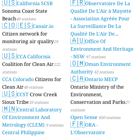
🇺🇸
🇫🇷
California SCSB
Observatoire De La
Sonoma Coast State
Qualité De L'Air à Mayotte
Beach
- Association Agréée Pour
40 stations
🇨🇴
🇪🇸
Canair.io
La Surveillance De La
Citizen network for
Qualité De L'Air De
🇦🇺
monitoring air quality
Mayotte
Office Of
29
4 stations
Environment And Heritage
stations
🇺🇸
CCA California
- NSW
97 stations
🇴🇲
Coalition for Clean Air
Oman Environment
222
Authority
stations
62 stations
🇨🇦
CCA Colorado
Citizens for
Ontario MECP
Clean Air
Ontario Ministry of the
40 stations
🇺🇸
CCST
Crow Creek
Environment,
Sioux Tribe
Conservation and Parks
10 stations
27
🇲🇳
Central Laboratory
stations
Of Environment And
Open Sense
850 stations
🇫🇷
Metrology (CLEM)
ORA -
9 stations
Central Philippine
L'Observatoire