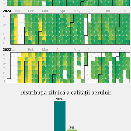
S
2024
Jan
Feb
Mar
Apr
May
Jun
Jul
Aug
M
T
W
T
F
S
S
2023
Jan
Feb
Mar
Apr
May
Jun
Jul
Aug
M
T
W
T
F
S
S
Distribuția zilnică a calității aerului:
98%
3%