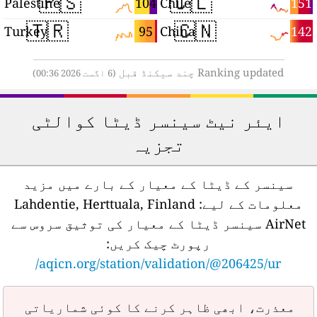
🇵🇸
🇨🇱
5
104
151
Palestine
Chile
🇹🇷
🇨🇳
0
95
142
Turkey
China
Ranking updated چند سیکنڈ قبل
(6 اگست 2026 00:36)
ایئر نیٹ سینسر ڈیٹا کوالٹی
تجزیہ
سینسر کے ڈیٹا کے معیار کے بارے میں مزید
معلومات کے لیے:
Lahdentie, Herttuala, Finland
AirNet سینسر ڈیٹا کے معیار کی توثیق سروس سے
رپورٹ چیک کریں:
aqicn.org/station/validation/@206425/ur/
معذرت، ابھی ظاہر کرنے کا کوئی شماریاتی