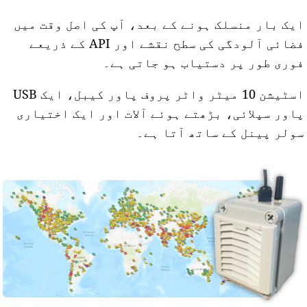
یک بار منسلک ہونے کے بعد، آپ کی اصل وقت میں
فضائی آلودگی کی سطح نقشے اور API کے ذریعے
وری طور پر دستیاب ہو جاتی ہے۔
اسٹیشن 10 میٹر واٹر پروف پاور کیبل، ایک USB
اور سپلائی، بڑھتے ہوئے آلات اور ایک اختیاری
ولر پینل کے ساتھ آتا ہے۔