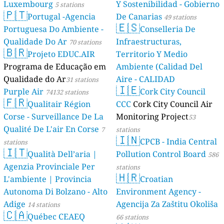
Luxembourg
Y Sostenibilidad - Gobierno
5 stations
🇵🇹
Portugal -Agencia
De Canarias
49 stations
🇪🇸
Portuguesa Do Ambiente -
Conselleria De
Qualidade Do Ar
Infraestructuras,
70 stations
🇧🇷
Projeto EDUC.AIR
Territorio Y Medio
Programa de Educação em
Ambiente (Calidad Del
Qualidade do Ar
Aire - CALIDAD
31 stations
🇮🇪
Purple Air
AMBIENTAL)
Cork City Council
74132 stations
23 stations
🇫🇷
Qualitair Région
CCC
Cork City Council Air
Corse - Surveillance De La
Monitoring Project
53
Qualité De L'air En Corse
7
stations
🇮🇳
CPCB - India Central
stations
🇮🇹
Qualità Dell’aria |
Pollution Control Board
586
Agenzia Provinciale Per
stations
🇭🇷
L'ambiente | Provincia
Croatian
Autonoma Di Bolzano - Alto
Environment Agency -
Adige
Agencija Za Zaštitu Okoliša
14 stations
🇨🇦
Québec CEAEQ
66 stations