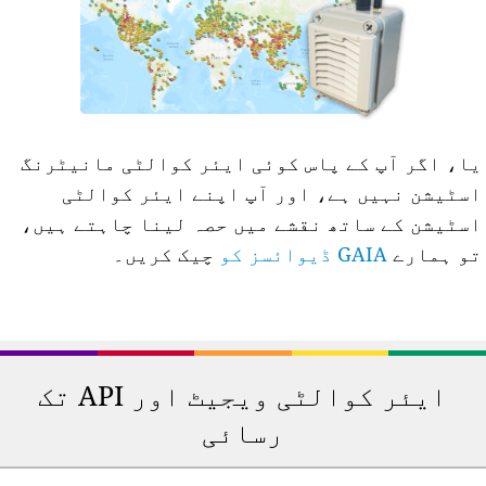
ا، اگر آپ کے پاس کوئی ایئر کوالٹی مانیٹرنگ
سٹیشن نہیں ہے، اور آپ اپنے ایئر کوالٹی
سٹیشن کے ساتھ نقشے میں حصہ لینا چاہتے ہیں،
و ہمارے
GAIA ڈیوائسز کو
چیک کریں۔
ایئر کوالٹی ویجیٹ اور API تک
رسائی