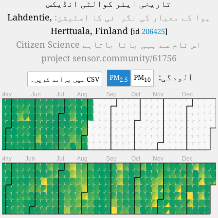
تاریخی ایئر کوالٹی انڈیکس
ہوا کے معیار کی نگرانی کا اسٹیشن:
Lahdentie,
Herttuala, Finland
[id
206425
]
اس نام سے بہی جانا جاتاہے
Citizen Science
project sensor.community/61756
آلودگی:
PM
PM
CSV میں برآمد کریں۔
2.5
10
May
Jun
Jul
Aug
Sep
Oct
Nov
Dec
May
Jun
Jul
Aug
Sep
Oct
Nov
Dec