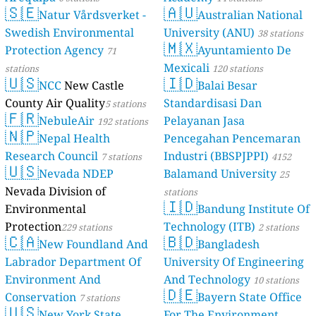
🇸🇪
🇦🇺
Natur Vårdsverket -
Australian National
Swedish Environmental
University (ANU)
38 stations
🇲🇽
Protection Agency
Ayuntamiento De
71
Mexicali
stations
120 stations
🇺🇸
🇮🇩
NCC
New Castle
Balai Besar
County Air Quality
Standardisasi Dan
5 stations
🇫🇷
NebuleAir
Pelayanan Jasa
192 stations
🇳🇵
Nepal Health
Pencegahan Pencemaran
Research Council
Industri (BBSPJPPI)
7 stations
4152
🇺🇸
Nevada NDEP
Balamand University
stations
25
Nevada Division of
stations
🇮🇩
Environmental
Bandung Institute Of
Protection
Technology (ITB)
229 stations
2 stations
🇨🇦
🇧🇩
New Foundland And
Bangladesh
Labrador Department Of
University Of Engineering
Environment And
And Technology
10 stations
🇩🇪
Conservation
Bayern State Office
7 stations
🇺🇸
New York State
For The Environment