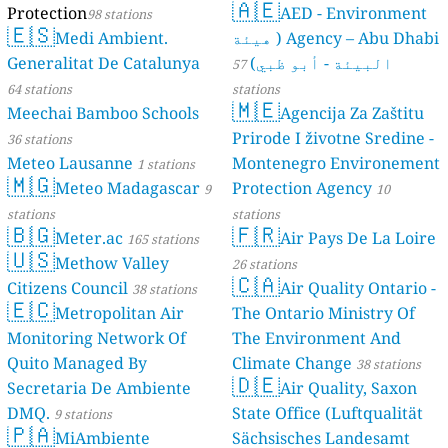
🇦🇪
Protection
AED - Environment
98 stations
🇪🇸
Agency – Abu Dhabi ( هيئة
Medi Ambient.
البيئة - أبو ظبي)
Generalitat De Catalunya
57
64 stations
stations
🇲🇪
Meechai Bamboo Schools
Agencija Za Zaštitu
Prirode I životne Sredine -
36 stations
Meteo Lausanne
Montenegro Environement
1 stations
🇲🇬
Meteo Madagascar
Protection Agency
9
10
stations
stations
🇧🇬
🇫🇷
Meter.ac
Air Pays De La Loire
165 stations
🇺🇸
Methow Valley
26 stations
🇨🇦
Citizens Council
Air Quality Ontario -
38 stations
🇪🇨
Metropolitan Air
The Ontario Ministry Of
Monitoring Network Of
The Environment And
Quito Managed By
Climate Change
38 stations
🇩🇪
Secretaria De Ambiente
Air Quality, Saxon
DMQ.
State Office (Luftqualität
9 stations
🇵🇦
MiAmbiente
Sächsisches Landesamt