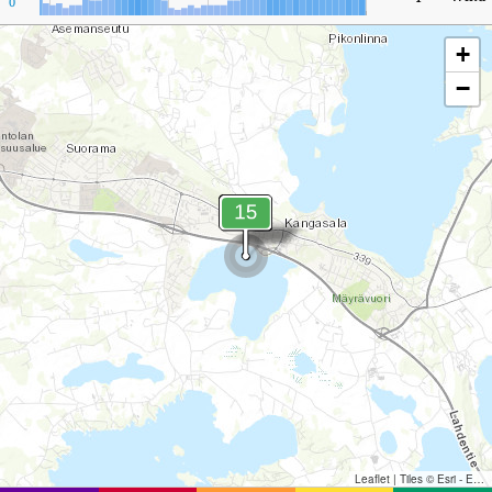
0
+
−
Leaflet
|
Tiles © Esri - Esri, DeLorme, NAVTEQ, TomTom, Intermap, iPC, USGS, FAO, NPS, NRCAN, GeoBase, Kadaster NL, Ordnance Survey, Esri Japan, METI, Esri China (Hong Kong), and the GIS User Community