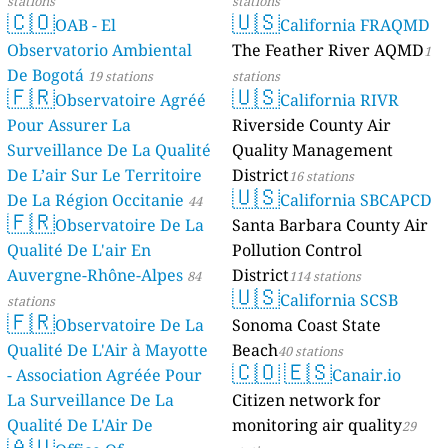
stations
stations
🇨🇴
🇺🇸
OAB - El
California FRAQMD
Observatorio Ambiental
The Feather River AQMD
1
De Bogotá
19 stations
stations
🇫🇷
🇺🇸
Observatoire Agréé
California RIVR
Pour Assurer La
Riverside County Air
Surveillance De La Qualité
Quality Management
De L’air Sur Le Territoire
District
16 stations
🇺🇸
De La Région Occitanie
California SBCAPCD
44
🇫🇷
Observatoire De La
Santa Barbara County Air
stations
Qualité De L'air En
Pollution Control
Auvergne-Rhône-Alpes
District
84
114 stations
🇺🇸
California SCSB
stations
🇫🇷
Observatoire De La
Sonoma Coast State
Qualité De L'Air à Mayotte
Beach
40 stations
🇨🇴
🇪🇸
- Association Agréée Pour
Canair.io
La Surveillance De La
Citizen network for
Qualité De L'Air De
monitoring air quality
29
🇦🇺