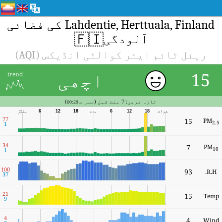
Lahdentie, Herttuala, Finland کی فضائی
🇫🇮
آلودگی
ریئل ٹائم ایئر کوالٹی انڈیکس (AQI)
اچھی
15
trend
تازہ ترین: 7 منٹ قبل (
)
جمعرات 00:29
جمعرات
18
12
6
بدھ
18
12
6
منگل
77
15
PM
2.5
1
34
7
PM
10
1
100
93
R.H.
37
21
15
Temp
9
4
4
Wind