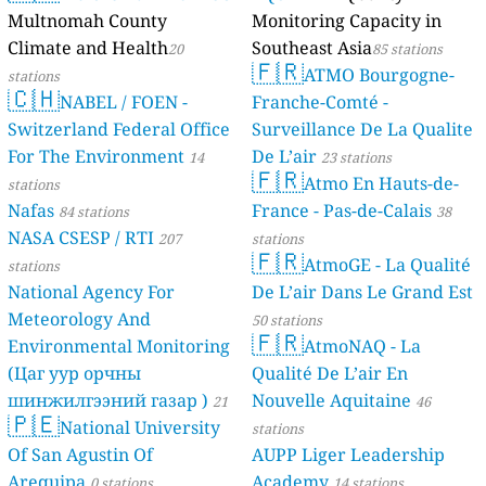
Multnomah County
Monitoring Capacity in
Climate and Health
Southeast Asia
20
85 stations
🇫🇷
ATMO Bourgogne-
stations
🇨🇭
NABEL / FOEN -
Franche-Comté -
Switzerland Federal Office
Surveillance De La Qualite
For The Environment
De L’air
14
23 stations
🇫🇷
Atmo En Hauts-de-
stations
Nafas
France - Pas-de-Calais
84 stations
38
NASA CSESP / RTI
207
stations
🇫🇷
AtmoGE - La Qualité
stations
National Agency For
De L’air Dans Le Grand Est
Meteorology And
50 stations
🇫🇷
Environmental Monitoring
AtmoNAQ - La
(Цаг уур орчны
Qualité De L’air En
шинжилгээний газар )
Nouvelle Aquitaine
21
46
🇵🇪
National University
stations
stations
Of San Agustin Of
AUPP Liger Leadership
Arequipa
Academy
0 stations
14 stations