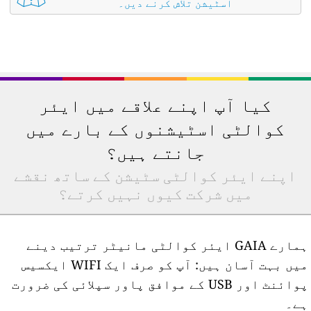
اسٹیشن تلاش کرنے دیں۔
کیا آپ اپنے علاقے میں ایئر
کوالٹی اسٹیشنوں کے بارے میں
جانتے ہیں؟
اپنے ایئر کوالٹی سٹیشن کے ساتھ نقشے
میں شرکت کیوں نہیں کرتے؟
ہمارے GAIA ایئر کوالٹی مانیٹر ترتیب دینے
میں بہت آسان ہیں: آپ کو صرف ایک WIFI ایکسیس
پوائنٹ اور USB کے موافق پاور سپلائی کی ضرورت
ے۔