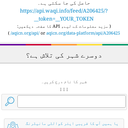
حاصل کی جا سکتی ہے۔
https://api.waqi.info/feed/A206425/?
token=__YOUR_TOKEN__
(
مزید معلومات کے لیے، API کا صفحہ دیکھیں:
)
aqicn.org/api/
or
aqicn.org/data-platform/api/A206425/
دوسرے شہر کی تلاش ہے؟
شہر کا نام درج کریں۔
↓ ↓ ↓
یا ہمیں آپ کا قریبی ایئر کوالٹی مانیٹرنگ