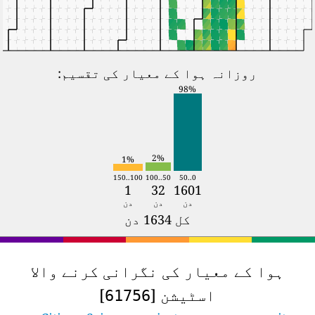
روزانہ ہوا کے معیار کی تقسیم:
98%
2%
1%
100..150
50..100
0..50
1
32
1601
دن
دن
دن
کل 1634 دن
ہوا کے معیار کی نگرانی کرنے والا
اسٹیشن [
]
61756