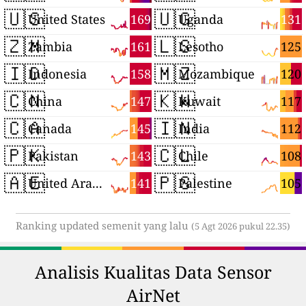
🇺🇸
🇺🇬
169
131
United States
Uganda
🇿🇲
🇱🇸
161
125
Zambia
Lesotho
🇮🇩
🇲🇿
158
120
Indonesia
Mozambique
🇨🇳
🇰🇼
147
117
China
Kuwait
🇨🇦
🇮🇳
145
112
Canada
India
🇵🇰
🇨🇱
143
108
Pakistan
Chile
🇦🇪
🇵🇸
141
105
United Arab Emirates
Palestine
Ranking updated semenit yang lalu
(5 Agt 2026 pukul 22.35)
Analisis Kualitas Data Sensor
AirNet