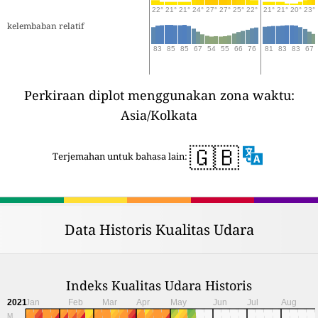
22°
21°
21°
24°
27°
27°
25°
22°
21°
21°
20°
23°
kelembaban relatif
83
85
85
67
54
55
66
76
81
83
83
67
Perkiraan diplot menggunakan zona waktu:
Asia/Kolkata
🇬🇧
Terjemahan untuk bahasa lain:
Data Historis Kualitas Udara
Indeks Kualitas Udara Historis
2021
Jan
Feb
Mar
Apr
May
Jun
Jul
Aug
M