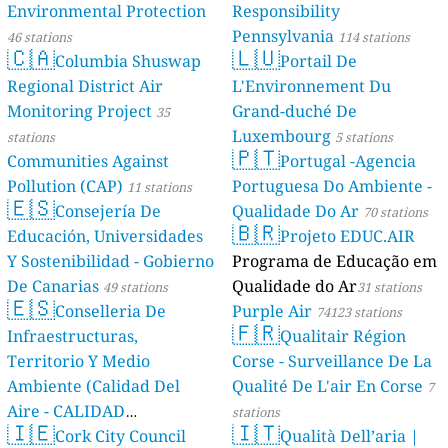
Environmental Protection
Responsibility
Pennsylvania
46 stations
114 stations
🇨🇦
🇱🇺
Columbia Shuswap
Portail De
Regional District Air
L'Environnement Du
Monitoring Project
Grand-duché De
35
Luxembourg
stations
5 stations
🇵🇹
Communities Against
Portugal -Agencia
Pollution (CAP)
Portuguesa Do Ambiente -
11 stations
🇪🇸
Consejería De
Qualidade Do Ar
70 stations
🇧🇷
Educación, Universidades
Projeto EDUC.AIR
Y Sostenibilidad - Gobierno
Programa de Educação em
De Canarias
Qualidade do Ar
49 stations
31 stations
🇪🇸
Conselleria De
Purple Air
74123 stations
🇫🇷
Infraestructuras,
Qualitair Région
Territorio Y Medio
Corse - Surveillance De La
Ambiente (Calidad Del
Qualité De L'air En Corse
7
Aire - CALIDAD
stations
🇮🇪
🇮🇹
AMBIENTAL)
Cork City Council
Qualità Dell’aria |
23 stations