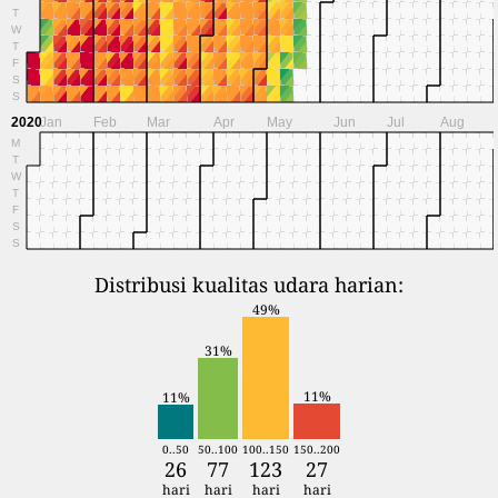
T
W
T
F
S
S
2020
Jan
Feb
Mar
Apr
May
Jun
Jul
Aug
M
T
W
T
F
S
S
Distribusi kualitas udara harian:
49%
31%
11%
11%
0..50
50..100
100..150
150..200
26
77
123
27
hari
hari
hari
hari