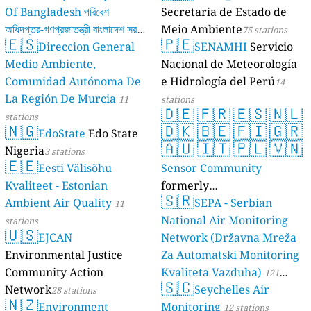
Of Bangladesh পরিবেশ
Secretaria de Estado de
অধিদপ্তর-গণপ্রজাতন্ত্রী বাংলাদেশ সরকার
Meio Ambiente
75 stations
🇪🇸
🇵🇪
Direccion General
SENAMHI
Servicio
17 stations
Medio Ambiente,
Nacional de Meteorología
Comunidad Autónoma De
e Hidrología del Perú
14
La Región De Murcia
11
stations
🇩🇪
🇫🇷
🇪🇸
🇳🇱
stations
🇳🇬
🇩🇰
🇧🇪
🇫🇮
🇬🇷
EdoState
Edo State
🇦🇺
🇮🇹
🇵🇱
🇻🇳
Nigeria
3 stations
🇪🇪
Eesti Välisõhu
Sensor Community
Kvaliteet - Estonian
formerly
🇸🇷
Ambient Air Quality
luftdaten.info
SEPA - Serbian
11
35807 stations
National Air Monitoring
stations
🇺🇸
EJCAN
Network (Državna Mreža
Environmental Justice
Za Automatski Monitoring
Community Action
Kvaliteta Vazduha)
121
🇸🇨
Network
Seychelles Air
28 stations
stations
🇳🇿
Environment
Monitoring
12 stations