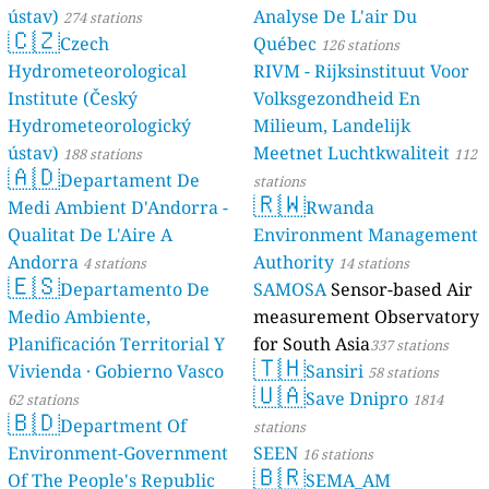
ústav)
Analyse De L'air Du
274 stations
🇨🇿
Czech
Québec
126 stations
Hydrometeorological
RIVM - Rijksinstituut Voor
Institute (Český
Volksgezondheid En
Hydrometeorologický
Milieum, Landelijk
ústav)
Meetnet Luchtkwaliteit
188 stations
112
🇦🇩
Departament De
stations
🇷🇼
Medi Ambient D'Andorra -
Rwanda
Qualitat De L'Aire A
Environment Management
Andorra
Authority
4 stations
14 stations
🇪🇸
Departamento De
SAMOSA
Sensor-based Air
Medio Ambiente,
measurement Observatory
Planificación Territorial Y
for South Asia
337 stations
🇹🇭
Vivienda · Gobierno Vasco
Sansiri
58 stations
🇺🇦
Save Dnipro
62 stations
1814
🇧🇩
Department Of
stations
Environment-Government
SEEN
16 stations
🇧🇷
Of The People's Republic
SEMA_AM