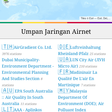
Tiles © Esri — Esri, DeLorme, NAVTEQ, TomTom, Intermap, iPC, USGS, FAO, NPS, NRCAN, GeoBase, Kadaster NL, Ordnance Survey, Esri Japan, METI, Esri China (Hong Kong), and the GIS User Community
Umpan Jaringan Airnet
🇹🇭
🇩🇪
AirGradient Co. Ltd.
Luftreinhaltung
Rheinland-Pfalz
3976 stations
25 stations
🇺🇦
Dubai Municipality-
LUN City Air (ЛУН
Environment Department -
Місто Air)
210 stations
🇫🇷
Environmental Planning
Madininair La
And Studies Section
Qualité De L’air En
8
Martinique
stations
7 stations
🇦🇺
🇲🇾
EPA South Australia
Malaysia
:: Air Quality In South
Department Of
Australia
Environment (DOE); Air
11 stations
🇱🇹
AAA - Aplinkos
Polluant Index