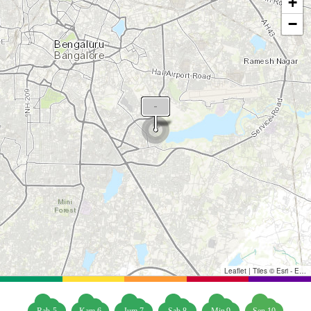
+
−
Leaflet
|
Tiles © Esri - Esri, DeLorme, NAVTEQ, TomTom, Intermap, iPC, USGS, FAO, NPS, NRCAN, GeoBase, Kadaster NL, Ordnance Survey, Esri Japan, METI, Esri China (Hong Kong), and the GIS User Community