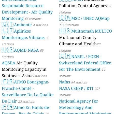
Sustainable Resource
Pollution Control Agency
33
Development - Air Quality
stations
🇨🇦
Monitoring
MSC / UNBC AQMap
66 stations
🇬🇹
Ambente
4 stations
1110 stations
🇱🇹
🇺🇸
Aplinkos
Multnomah MULTCO
Monitoringas Vilniaus
Multnomah County
22
Climate and Health
stations
20
🇺🇸
AQMD NASA
69
stations
🇨🇭
NABEL / FOEN -
stations
AQSEA
Air Quality
Switzerland Federal Office
Monitoring Capacity in
For The Environment
14
Southeast Asia
85 stations
stations
🇫🇷
ATMO Bourgogne-
Nafas
84 stations
Franche-Comté -
NASA CSESP / RTI
207
Surveillance De La Qualite
stations
De L’air
National Agency For
23 stations
🇫🇷
Atmo En Hauts-de-
Meteorology And
France - Pas-de-Calais
Environmental Monitoring