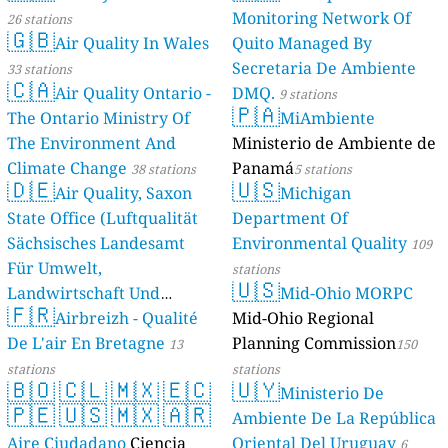
Monitoring Network Of
26 stations
🇬🇧
Air Quality In Wales
Quito Managed By
Secretaria De Ambiente
33 stations
🇨🇦
Air Quality Ontario -
DMQ.
9 stations
🇵🇦
The Ontario Ministry Of
MiAmbiente
The Environment And
Ministerio de Ambiente de
Climate Change
Panamá
38 stations
5 stations
🇩🇪
🇺🇸
Air Quality, Saxon
Michigan
State Office (Luftqualität
Department Of
Sächsisches Landesamt
Environmental Quality
109
Für Umwelt,
stations
🇺🇸
Landwirtschaft Und
Mid-Ohio MORPC
🇫🇷
Geologie)
Airbreizh - Qualité
Mid-Ohio Regional
50 stations
De L'air En Bretagne
Planning Commission
13
150
stations
stations
🇧🇴
🇨🇱
🇲🇽
🇪🇨
🇺🇾
Ministerio De
🇵🇪
🇺🇸
🇲🇽
🇦🇷
Ambiente De La República
Aire Ciudadano
Ciencia
Oriental Del Uruguay
6