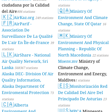
ciudadana por la Calidad
stations
🇶🇦
del Aire
Ministry Of
806 stations
🇰🇿
AirKaz.org
Environment And Climate
249 stations
🇫🇷
AirParif -
Change, State Of Qatar
16
Association De
stations
🇲🇰
Surveillance De La Qualité
Ministry Of
De L'air En Île-de-France
Environment And Physical
39
Planning – Republic Of
stations
🇱🇰
AirShare - National
North Macedonia
22 stations
Air Quality Network, Sri
Moenv.mv
Ministry of
Lanka
Climate Change,
568367 stations
Alaska DEC- Division Of Air
Environment and Energy,
Quality Information,
Maldives
1 stations
🇪🇸
Alaska Department Of
Monitorización Red
Enviromental Protection
De Calidad Del Aire Del
73
Principado De Asturias
stations
23
🇨🇦
Alberta
stations
🇺🇸
Environment And
MPCA
Minnesota