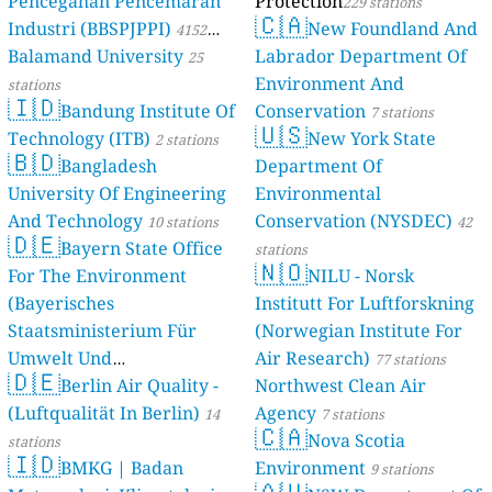
Pencegahan Pencemaran
Protection
229 stations
🇨🇦
Industri (BBSPJPPI)
New Foundland And
4152
Balamand University
Labrador Department Of
stations
25
Environment And
stations
🇮🇩
Bandung Institute Of
Conservation
7 stations
🇺🇸
Technology (ITB)
New York State
2 stations
🇧🇩
Bangladesh
Department Of
University Of Engineering
Environmental
And Technology
Conservation (NYSDEC)
10 stations
42
🇩🇪
Bayern State Office
stations
🇳🇴
For The Environment
NILU - Norsk
(Bayerisches
Institutt For Luftforskning
Staatsministerium Für
(Norwegian Institute For
Umwelt Und
Air Research)
77 stations
🇩🇪
Berlin Air Quality -
Verbraucherschutz) - LfU
Northwest Clean Air
(Luftqualität In Berlin)
Agency
46 stations
14
7 stations
🇨🇦
Nova Scotia
stations
🇮🇩
BMKG | Badan
Environment
9 stations
🇦🇺