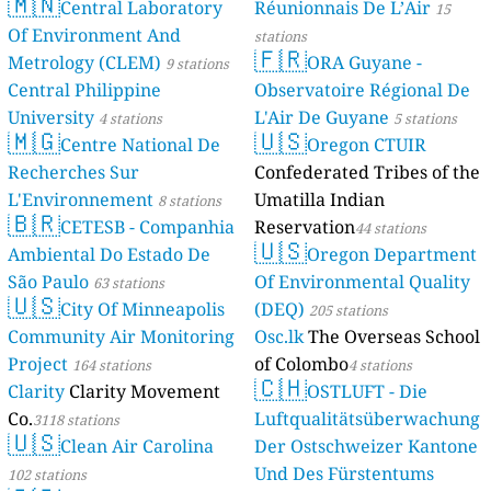
🇲🇳
Central Laboratory
Réunionnais De L’Air
15
Of Environment And
stations
🇫🇷
Metrology (CLEM)
ORA Guyane -
9 stations
Central Philippine
Observatoire Régional De
University
L'Air De Guyane
4 stations
5 stations
🇲🇬
🇺🇸
Centre National De
Oregon CTUIR
Recherches Sur
Confederated Tribes of the
L'Environnement
Umatilla Indian
8 stations
🇧🇷
CETESB - Companhia
Reservation
44 stations
🇺🇸
Ambiental Do Estado De
Oregon Department
São Paulo
Of Environmental Quality
63 stations
🇺🇸
City Of Minneapolis
(DEQ)
205 stations
Community Air Monitoring
Osc.lk
The Overseas School
Project
of Colombo
164 stations
4 stations
🇨🇭
Clarity
Clarity Movement
OSTLUFT - Die
Co.
Luftqualitätsüberwachung
3118 stations
🇺🇸
Clean Air Carolina
Der Ostschweizer Kantone
Und Des Fürstentums
102 stations