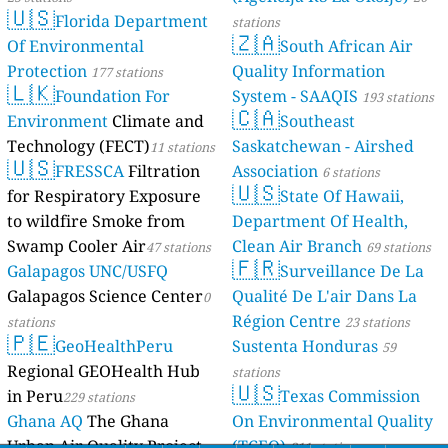
🇺🇸
Florida Department
stations
🇿🇦
Of Environmental
South African Air
Protection
Quality Information
177 stations
🇱🇰
Foundation For
System - SAAQIS
193 stations
🇨🇦
Environment
Climate and
Southeast
Technology (FECT)
Saskatchewan - Airshed
11 stations
🇺🇸
FRESSCA
Filtration
Association
6 stations
🇺🇸
for Respiratory Exposure
State Of Hawaii,
to wildfire Smoke from
Department Of Health,
Swamp Cooler Air
Clean Air Branch
47 stations
69 stations
🇫🇷
Galapagos UNC/USFQ
Surveillance De La
Galapagos Science Center
Qualité De L'air Dans La
0
Région Centre
stations
23 stations
🇵🇪
GeoHealthPeru
Sustenta Honduras
59
Regional GEOHealth Hub
stations
🇺🇸
in Peru
Texas Commission
229 stations
Ghana AQ
The Ghana
On Environmental Quality
Urban Air Quality Project
(TCEQ)
311 stations