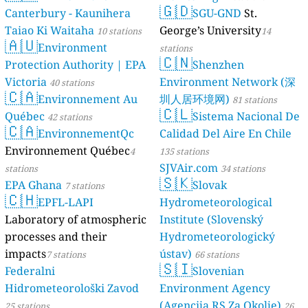
🇬🇩
Canterbury - Kaunihera
SGU-GND
St.
Taiao Ki Waitaha
George’s University
10 stations
14
🇦🇺
Environment
stations
🇨🇳
Protection Authority | EPA
Shenzhen
Victoria
Environment Network (深
40 stations
🇨🇦
Environnement Au
圳人居环境网)
81 stations
🇨🇱
Québec
Sistema Nacional De
42 stations
🇨🇦
EnvironnementQc
Calidad Del Aire En Chile
Environnement Québec
4
135 stations
SJVAir.com
stations
34 stations
🇸🇰
EPA Ghana
Slovak
7 stations
🇨🇭
EPFL-LAPI
Hydrometeorological
Laboratory of atmospheric
Institute (Slovenský
processes and their
Hydrometeorologický
impacts
ústav)
7 stations
66 stations
🇸🇮
Federalni
Slovenian
Hidrometeorološki Zavod
Environment Agency
(Agencija RS Za Okolje)
25 stations
26