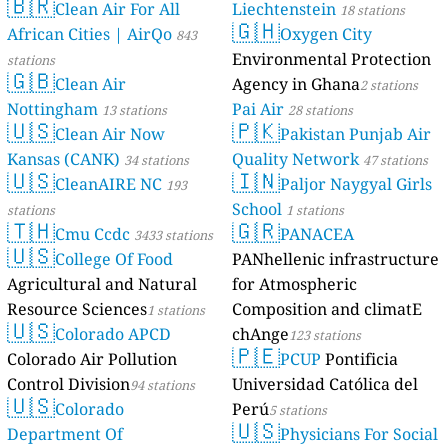
🇧🇷
Clean Air For All
Liechtenstein
18 stations
🇬🇭
African Cities | AirQo
Oxygen City
843
Environmental Protection
stations
🇬🇧
Clean Air
Agency in Ghana
2 stations
Nottingham
Pai Air
13 stations
28 stations
🇺🇸
🇵🇰
Clean Air Now
Pakistan Punjab Air
Kansas (CANK)
Quality Network
34 stations
47 stations
🇺🇸
🇮🇳
CleanAIRE NC
Paljor Naygyal Girls
193
School
stations
1 stations
🇹🇭
🇬🇷
Cmu Ccdc
PANACEA
3433 stations
🇺🇸
College Of Food
PANhellenic infrastructure
Agricultural and Natural
for Atmospheric
Resource Sciences
Composition and climatE
1 stations
🇺🇸
Colorado APCD
chAnge
123 stations
🇵🇪
Colorado Air Pollution
PCUP
Pontificia
Control Division
Universidad Católica del
94 stations
🇺🇸
Colorado
Perú
5 stations
🇺🇸
Department Of
Physicians For Social