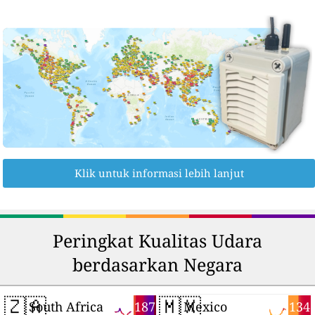
Klik untuk informasi lebih lanjut
Peringkat Kualitas Udara
berdasarkan Negara
🇿🇦
🇲🇽
187
134
South Africa
Mexico