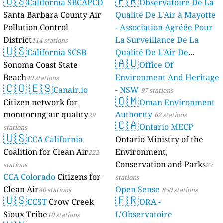
🇺🇸
🇫🇷
California SBCAPCD
Observatoire De La
Santa Barbara County Air
Qualité De L'Air à Mayotte
Pollution Control
- Association Agréée Pour
District
La Surveillance De La
114 stations
🇺🇸
California SCSB
Qualité De L'Air De
🇦🇺
Sonoma Coast State
Mayotte
Office Of
4 stations
Beach
Environment And Heritage
40 stations
🇨🇴
🇪🇸
Canair.io
- NSW
97 stations
🇴🇲
Citizen network for
Oman Environment
monitoring air quality
Authority
29
62 stations
🇨🇦
Ontario MECP
stations
🇺🇸
CCA California
Ontario Ministry of the
Coalition for Clean Air
Environment,
222
Conservation and Parks
stations
27
CCA Colorado
Citizens for
stations
Clean Air
Open Sense
40 stations
850 stations
🇺🇸
🇫🇷
CCST
Crow Creek
ORA -
Sioux Tribe
L'Observatoire
10 stations