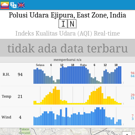
Polusi Udara Ejipura, East Zone, India
🇮🇳
Indeks Kualitas Udara (AQI) Real-time
tidak ada data terbaru
memperbarui n/a
Selasa
6
12
18
Rabu
6
12
18
94
94
R.H.
64
29
21
Temp
21
7
4
Wind
3