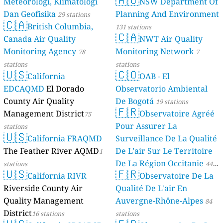
Meteorologi, Klimatologi
NSW Department Of
Dan Geofisika
Planning And Environment
29 stations
🇨🇦
British Columbia,
131 stations
🇨🇦
Canada Air Quality
NWT Air Quality
Monitoring Agency
Monitoring Network
78
7
stations
stations
🇺🇸
🇨🇴
California
OAB - El
EDCAQMD
El Dorado
Observatorio Ambiental
County Air Quality
De Bogotá
19 stations
🇫🇷
Management District
Observatoire Agréé
75
Pour Assurer La
stations
🇺🇸
California FRAQMD
Surveillance De La Qualité
The Feather River AQMD
De L’air Sur Le Territoire
1
De La Région Occitanie
stations
44
🇺🇸
🇫🇷
California RIVR
Observatoire De La
stations
Riverside County Air
Qualité De L'air En
Quality Management
Auvergne-Rhône-Alpes
84
District
16 stations
stations