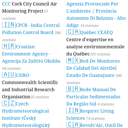
CCC
Cork City Council Air
Agenzia Provinciale Per
Monitoring Project
L'ambiente | Provincia
53
Autonoma Di Bolzano - Alto
stations
🇮🇳
CPCB - India Central
Adige
14 stations
🇨🇦
Pollution Control Board
Québec CEAEQ
586
Centre d'expertise en
stations
🇭🇷
Croatian
analyse environnementale
Environment Agency -
du Québec
101 stations
🇲🇽
Agencija Za Zaštitu Okoliša
Red De Monitoreo
De Calidad Del AireDel
66 stations
🇦🇺
CSIRO
Estado De Guanajuato
180
Commonwealth Scientific
stations
🇧🇷
and Industrial Research
Rede Manual De
Organisation
Partículas Sedimentadas
35 stations
🇨🇿
Czech
Da Região Sul
6 stations
🇮🇳
Hydrometeorological
Respirer Living
Institute (Český
Sciences
74 stations
🇨🇦
Hydrometeorologický
Revolv'Air, Outil De