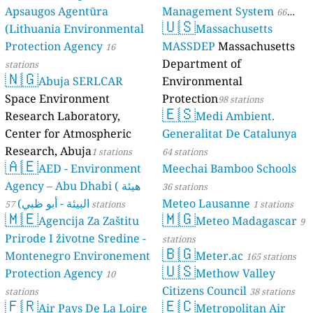
Apsaugos Agentūra
Management System
66
🇺🇸
(Lithuania Environmental
Massachusetts
stations
Protection Agency
MASSDEP
Massachusetts
16
Department of
stations
🇳🇬
Abuja SERLCAR
Environmental
Space Environment
Protection
98 stations
🇪🇸
Research Laboratory,
Medi Ambient.
Center for Atmospheric
Generalitat De Catalunya
Research, Abuja
1 stations
64 stations
🇦🇪
AED - Environment
Meechai Bamboo Schools
Agency – Abu Dhabi ( هيئة
36 stations
البيئة - أبو ظبي)
Meteo Lausanne
57 stations
1 stations
🇲🇪
🇲🇬
Agencija Za Zaštitu
Meteo Madagascar
9
Prirode I životne Sredine -
stations
🇧🇬
Montenegro Environement
Meter.ac
165 stations
🇺🇸
Protection Agency
Methow Valley
10
Citizens Council
stations
38 stations
🇫🇷
🇪🇨
Air Pays De La Loire
Metropolitan Air