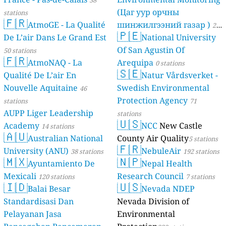
38
(Цаг уур орчны
stations
🇫🇷
AtmoGE - La Qualité
шинжилгээний газар )
21
🇵🇪
De L’air Dans Le Grand Est
National University
stations
Of San Agustin Of
50 stations
🇫🇷
AtmoNAQ - La
Arequipa
0 stations
🇸🇪
Qualité De L’air En
Natur Vårdsverket -
Nouvelle Aquitaine
Swedish Environmental
46
Protection Agency
stations
71
AUPP Liger Leadership
stations
🇺🇸
Academy
NCC
New Castle
14 stations
🇦🇺
Australian National
County Air Quality
5 stations
🇫🇷
University (ANU)
NebuleAir
38 stations
192 stations
🇲🇽
🇳🇵
Ayuntamiento De
Nepal Health
Mexicali
Research Council
120 stations
7 stations
🇮🇩
🇺🇸
Balai Besar
Nevada NDEP
Standardisasi Dan
Nevada Division of
Pelayanan Jasa
Environmental