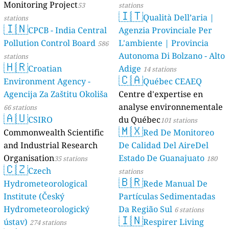
Monitoring Project
53
stations
🇮🇹
Qualità Dell’aria |
stations
🇮🇳
CPCB - India Central
Agenzia Provinciale Per
Pollution Control Board
L'ambiente | Provincia
586
Autonoma Di Bolzano - Alto
stations
🇭🇷
Croatian
Adige
14 stations
🇨🇦
Environment Agency -
Québec CEAEQ
Agencija Za Zaštitu Okoliša
Centre d'expertise en
analyse environnementale
66 stations
🇦🇺
CSIRO
du Québec
101 stations
🇲🇽
Commonwealth Scientific
Red De Monitoreo
and Industrial Research
De Calidad Del AireDel
Organisation
Estado De Guanajuato
35 stations
180
🇨🇿
Czech
stations
🇧🇷
Hydrometeorological
Rede Manual De
Institute (Český
Partículas Sedimentadas
Hydrometeorologický
Da Região Sul
6 stations
🇮🇳
ústav)
Respirer Living
274 stations