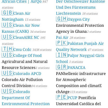
African Cities | AirQo
Der Ostschweizer Kantone
847
Und Des Fürstentums
stations
🇬🇧
Clean Air
Liechtenstein
18 stations
🇬🇭
Nottingham
Oxygen City
13 stations
🇺🇸
Clean Air Now
Environmental Protection
Kansas (CANK)
Agency in Ghana
34 stations
2 stations
🇺🇸
CleanAIRE NC
Pai Air
195
28 stations
🇵🇰
Pakistan Punjab Air
stations
🇹🇭
Cmu Ccdc
Quality Network
3438 stations
47 stations
🇺🇸
🇮🇳
College Of Food
Paljor Naygyal Girls
Agricultural and Natural
School
1 stations
🇬🇷
Resource Sciences
PANACEA
1 stations
🇺🇸
Colorado APCD
PANhellenic infrastructure
Colorado Air Pollution
for Atmospheric
Control Division
Composition and climatE
94 stations
🇺🇸
Colorado
chAnge
123 stations
🇵🇪
Department Of
PCUP
Pontificia
Environmental Protection
Universidad Católica del