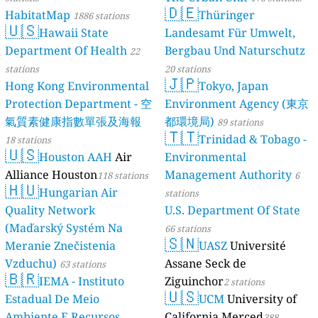
🇩🇪
HabitatMap
Thüringer
1886 stations
🇺🇸
Hawaii State
Landesamt Für Umwelt,
Department Of Health
Bergbau Und Naturschutz
22
stations
20 stations
🇯🇵
Hong Kong Environmental
Tokyo, Japan
Protection Department - 空
Environment Agency (東京
氣質素健康指數單張及海報
都環境局)
89 stations
🇹🇹
Trinidad & Tobago -
18 stations
🇺🇸
Houston AAH
Air
Environmental
Alliance Houston
Management Authority
118 stations
6
🇭🇺
Hungarian Air
stations
Quality Network
U.S. Department Of State
(Maďarský Systém Na
66 stations
🇸🇳
Meranie Znečistenia
UASZ
Université
Vzduchu)
Assane Seck de
63 stations
🇧🇷
IEMA - Instituto
Ziguinchor
2 stations
🇺🇸
Estadual De Meio
UCM
University of
Ambiente E Recursos
California Merced
388