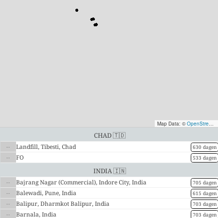
Map Data: ©
OpenStreetMap contributors
Chad 🇹🇩
--
Landfill, Tibesti, Chad
630 dagen
--
FO
533 dagen
India 🇮🇳
--
Bajrang Nagar (Commercial), Indore City, India
705 dagen
--
Balewadi, Pune, India
615 dagen
--
Balipur, Dharmkot Balipur, India
703 dagen
--
Barnala, India
703 dagen