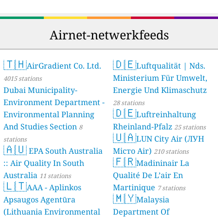
Airnet-netwerkfeeds
🇹🇭
🇩🇪
AirGradient Co. Ltd.
Luftqualität | Nds.
Ministerium Für Umwelt,
4015 stations
Dubai Municipality-
Energie Und Klimaschutz
Environment Department -
28 stations
🇩🇪
Environmental Planning
Luftreinhaltung
And Studies Section
Rheinland-Pfalz
8
25 stations
🇺🇦
LUN City Air (ЛУН
stations
🇦🇺
EPA South Australia
Місто Air)
210 stations
🇫🇷
:: Air Quality In South
Madininair La
Australia
Qualité De L’air En
11 stations
🇱🇹
AAA - Aplinkos
Martinique
7 stations
🇲🇾
Apsaugos Agentūra
Malaysia
(Lithuania Environmental
Department Of