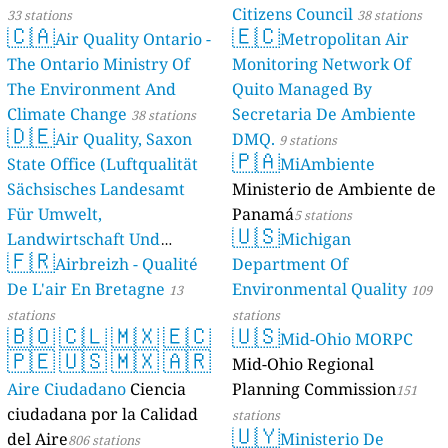
Citizens Council
33 stations
38 stations
🇨🇦
🇪🇨
Air Quality Ontario -
Metropolitan Air
The Ontario Ministry Of
Monitoring Network Of
The Environment And
Quito Managed By
Climate Change
Secretaria De Ambiente
38 stations
🇩🇪
Air Quality, Saxon
DMQ.
9 stations
🇵🇦
State Office (Luftqualität
MiAmbiente
Sächsisches Landesamt
Ministerio de Ambiente de
Für Umwelt,
Panamá
5 stations
🇺🇸
Landwirtschaft Und
Michigan
🇫🇷
Geologie)
Airbreizh - Qualité
Department Of
50 stations
De L'air En Bretagne
Environmental Quality
13
109
stations
stations
🇧🇴
🇨🇱
🇲🇽
🇪🇨
🇺🇸
Mid-Ohio MORPC
🇵🇪
🇺🇸
🇲🇽
🇦🇷
Mid-Ohio Regional
Aire Ciudadano
Ciencia
Planning Commission
151
ciudadana por la Calidad
stations
🇺🇾
del Aire
Ministerio De
806 stations