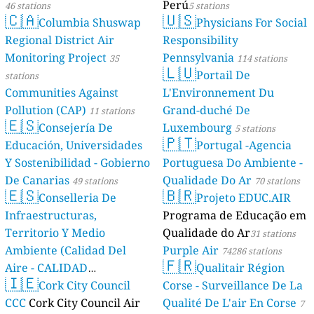
Perú
46 stations
5 stations
🇨🇦
🇺🇸
Columbia Shuswap
Physicians For Social
Regional District Air
Responsibility
Monitoring Project
Pennsylvania
35
114 stations
🇱🇺
Portail De
stations
Communities Against
L'Environnement Du
Pollution (CAP)
Grand-duché De
11 stations
🇪🇸
Consejería De
Luxembourg
5 stations
🇵🇹
Educación, Universidades
Portugal -Agencia
Y Sostenibilidad - Gobierno
Portuguesa Do Ambiente -
De Canarias
Qualidade Do Ar
49 stations
70 stations
🇪🇸
🇧🇷
Conselleria De
Projeto EDUC.AIR
Infraestructuras,
Programa de Educação em
Territorio Y Medio
Qualidade do Ar
31 stations
Ambiente (Calidad Del
Purple Air
74286 stations
🇫🇷
Aire - CALIDAD
Qualitair Région
🇮🇪
AMBIENTAL)
Cork City Council
Corse - Surveillance De La
23 stations
CCC
Cork City Council Air
Qualité De L'air En Corse
7