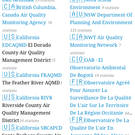
29 stations
🇨🇦
British Columbia,
Environment
9 stations
🇦🇺
Canada Air Quality
NSW Department Of
Monitoring Agency
Planning And Environment
78
stations
131 stations
🇺🇸
🇨🇦
California
NWT Air Quality
EDCAQMD
El Dorado
Monitoring Network
7
County Air Quality
stations
🇨🇴
Management District
OAB - El
75
Observatorio Ambiental
stations
🇺🇸
California FRAQMD
De Bogotá
19 stations
🇫🇷
The Feather River AQMD
Observatoire Agréé
1
Pour Assurer La
stations
🇺🇸
California RIVR
Surveillance De La Qualité
Riverside County Air
De L’air Sur Le Territoire
Quality Management
De La Région Occitanie
44
🇫🇷
District
Observatoire De La
16 stations
stations
🇺🇸
California SBCAPCD
Qualité De L'air En