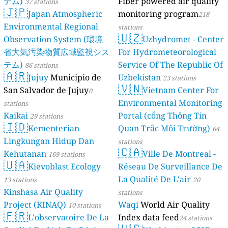
テム)
Fiber powered air quality
37 stations
🇯🇵
Japan Atmospheric
monitoring program
218
Environmental Regional
stations
🇺🇿
Observation System (環境
Uzhydromet - Center
省大気汚染物質広域監視シス
For Hydrometeorological
テム)
Service Of The Republic Of
86 stations
🇦🇷
Jujuy
Municipio de
Uzbekistan
23 stations
🇻🇳
San Salvador de Jujuy
Vietnam Center For
0
Environmental Monitoring
stations
Kaikai
Portal (cổng Thông Tin
29 stations
🇮🇩
Kementerian
Quan Trắc Môi Trường)
64
Lingkungan Hidup Dan
stations
🇨🇦
Kehutanan
Ville De Montreal -
169 stations
🇺🇦
Kievoblast Ecology
Réseau De Surveillance De
La Qualité De L'air
13 stations
20
Kinshasa Air Quality
stations
Project (KINAQ)
Waqi
World Air Quality
10 stations
🇫🇷
L'observatoire De La
Index data feed
24 stations