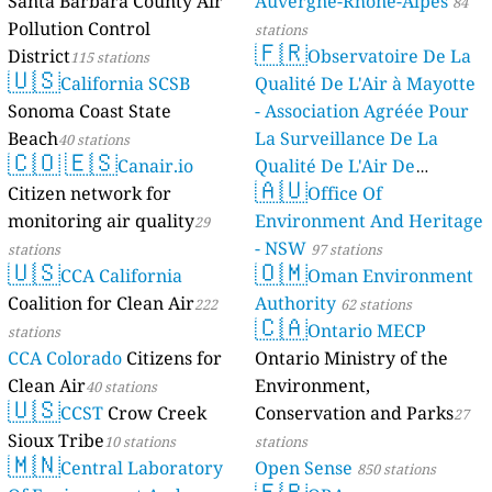
Santa Barbara County Air
Auvergne-Rhône-Alpes
84
Pollution Control
stations
🇫🇷
District
Observatoire De La
115 stations
🇺🇸
California SCSB
Qualité De L'Air à Mayotte
Sonoma Coast State
- Association Agréée Pour
Beach
La Surveillance De La
40 stations
🇨🇴
🇪🇸
Canair.io
Qualité De L'Air De
🇦🇺
Citizen network for
Mayotte
Office Of
4 stations
monitoring air quality
Environment And Heritage
29
- NSW
stations
97 stations
🇺🇸
🇴🇲
CCA California
Oman Environment
Coalition for Clean Air
Authority
222
62 stations
🇨🇦
Ontario MECP
stations
CCA Colorado
Citizens for
Ontario Ministry of the
Clean Air
Environment,
40 stations
🇺🇸
CCST
Crow Creek
Conservation and Parks
27
Sioux Tribe
10 stations
stations
🇲🇳
Central Laboratory
Open Sense
850 stations
🇫🇷