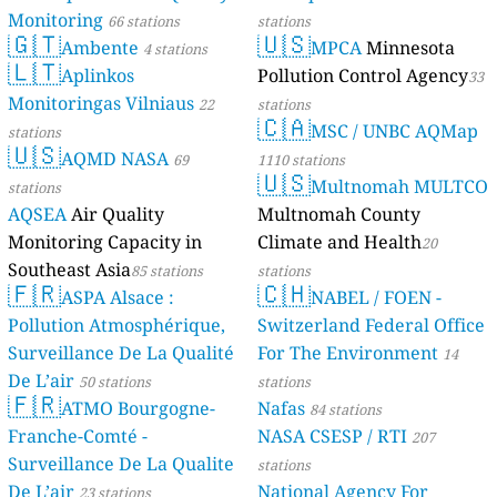
Monitoring
66 stations
stations
🇬🇹
🇺🇸
Ambente
MPCA
Minnesota
4 stations
🇱🇹
Aplinkos
Pollution Control Agency
33
Monitoringas Vilniaus
22
stations
🇨🇦
MSC / UNBC AQMap
stations
🇺🇸
AQMD NASA
69
1110 stations
🇺🇸
Multnomah MULTCO
stations
AQSEA
Air Quality
Multnomah County
Monitoring Capacity in
Climate and Health
20
Southeast Asia
85 stations
stations
🇫🇷
🇨🇭
ASPA Alsace :
NABEL / FOEN -
Pollution Atmosphérique,
Switzerland Federal Office
Surveillance De La Qualité
For The Environment
14
De L’air
50 stations
stations
🇫🇷
ATMO Bourgogne-
Nafas
84 stations
Franche-Comté -
NASA CSESP / RTI
207
Surveillance De La Qualite
stations
De L’air
National Agency For
23 stations