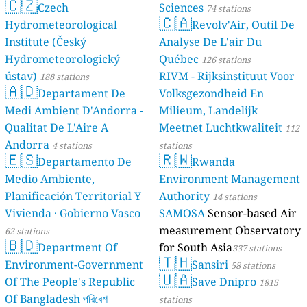
🇨🇿
Czech
Sciences
74 stations
🇨🇦
Hydrometeorological
Revolv'Air, Outil De
Institute (Český
Analyse De L'air Du
Hydrometeorologický
Québec
126 stations
ústav)
RIVM - Rijksinstituut Voor
188 stations
🇦🇩
Departament De
Volksgezondheid En
Medi Ambient D'Andorra -
Milieum, Landelijk
Qualitat De L'Aire A
Meetnet Luchtkwaliteit
112
Andorra
4 stations
stations
🇪🇸
🇷🇼
Departamento De
Rwanda
Medio Ambiente,
Environment Management
Planificación Territorial Y
Authority
14 stations
Vivienda · Gobierno Vasco
SAMOSA
Sensor-based Air
measurement Observatory
62 stations
🇧🇩
Department Of
for South Asia
337 stations
🇹🇭
Environment-Government
Sansiri
58 stations
🇺🇦
Of The People's Republic
Save Dnipro
1815
Of Bangladesh পরিবেশ
stations