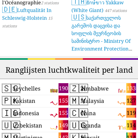
🇹🇭
l'Océanographie
ยักษ์ขาว Yakkaw
2 stations
🇩🇪
Luftqualität In
(White Giant)
447 stations
🇺🇸
Schleswig-Holstein
საქართველოს
15
გარემოს დაცვისა და
stations
სოფლის მეურნეობის
სამინისტრო - Ministry Of
Environment Protection
And Agriculture Of
Georgia
16 stations
Ranglijsten luchtkwaliteit per land
🇸🇨
🇿🇼
190
133
Seychelles
Zimbabwe
🇵🇰
🇲🇾
155
127
Pakistan
Malaysia
🇮🇩
🇨🇳
155
119
Indonesia
China
🇺🇿
🇺🇬
149
114
Uzbekistan
Uganda
🇲🇶
🇰🇼
142
114
Martinique
Kuwait