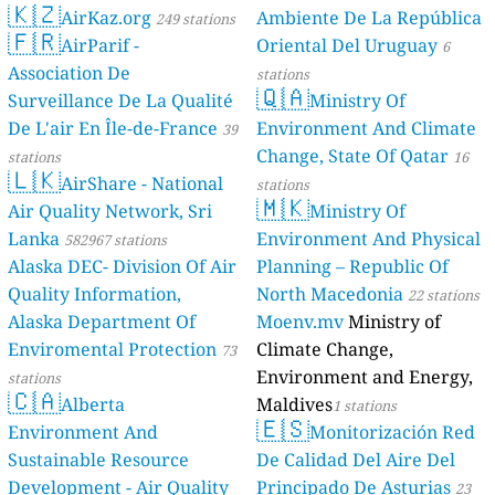
🇰🇿
AirKaz.org
Ambiente De La República
249 stations
🇫🇷
AirParif -
Oriental Del Uruguay
6
Association De
stations
🇶🇦
Surveillance De La Qualité
Ministry Of
De L'air En Île-de-France
Environment And Climate
39
Change, State Of Qatar
stations
16
🇱🇰
AirShare - National
stations
🇲🇰
Air Quality Network, Sri
Ministry Of
Lanka
Environment And Physical
582967 stations
Alaska DEC- Division Of Air
Planning – Republic Of
Quality Information,
North Macedonia
22 stations
Alaska Department Of
Moenv.mv
Ministry of
Enviromental Protection
Climate Change,
73
Environment and Energy,
stations
🇨🇦
Alberta
Maldives
1 stations
🇪🇸
Environment And
Monitorización Red
Sustainable Resource
De Calidad Del Aire Del
Development - Air Quality
Principado De Asturias
23