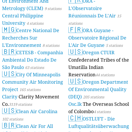
Of Environment And
ORA -
Metrology (CLEM)
L'Observatoire
9 stations
Central Philippine
Réunionnais De L’Air
15
University
4 stations
stations
🇲🇬
🇫🇷
Centre National De
ORA Guyane -
Recherches Sur
Observatoire Régional De
L'Environnement
L'Air De Guyane
8 stations
5 stations
🇧🇷
🇺🇸
CETESB - Companhia
Oregon CTUIR
Ambiental Do Estado De
Confederated Tribes of the
São Paulo
Umatilla Indian
63 stations
🇺🇸
City Of Minneapolis
Reservation
44 stations
🇺🇸
Community Air Monitoring
Oregon Department
Project
Of Environmental Quality
165 stations
Clarity
Clarity Movement
(DEQ)
205 stations
Co.
Osc.lk
The Overseas School
3119 stations
🇺🇸
Clean Air Carolina
of Colombo
4 stations
🇨🇭
OSTLUFT - Die
102 stations
🇧🇷
Clean Air For All
Luftqualitätsüberwachung