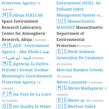
Protection Agency
Environment (DOE); Air
16
Polluant Index
stations
🇳🇬
Abuja SERLCAR
Management System
66
🇺🇸
Space Environment
Massachusetts
stations
Research Laboratory,
MASSDEP
Massachusetts
Center for Atmospheric
Department of
Research, Abuja
Environmental
1 stations
🇦🇪
AED - Environment
Protection
98 stations
🇪🇸
Agency – Abu Dhabi ( هيئة
Medi Ambient.
البيئة - أبو ظبي)
Generalitat De Catalunya
57 stations
🇲🇪
Agencija Za Zaštitu
64 stations
Prirode I životne Sredine -
Meechai Bamboo Schools
Montenegro Environement
36 stations
Protection Agency
Meteo Lausanne
10
1 stations
🇲🇬
Meteo Madagascar
stations
9
🇫🇷
Air Pays De La Loire
stations
🇧🇬
Meter.ac
26 stations
165 stations
🇬🇧
🇺🇸
Air Quality In Wales
Methow Valley