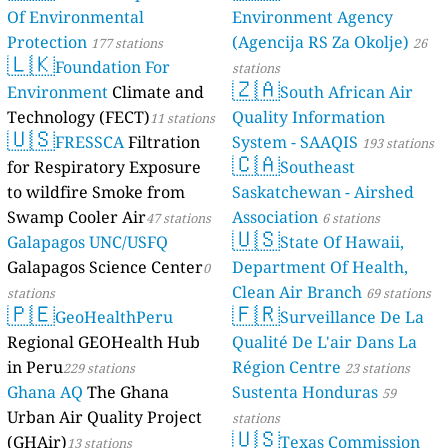
Of Environmental
Environment Agency
Protection
(Agencija RS Za Okolje)
177 stations
26
🇱🇰
Foundation For
stations
🇿🇦
Environment
Climate and
South African Air
Technology (FECT)
Quality Information
11 stations
🇺🇸
FRESSCA
Filtration
System - SAAQIS
193 stations
🇨🇦
for Respiratory Exposure
Southeast
to wildfire Smoke from
Saskatchewan - Airshed
Swamp Cooler Air
Association
47 stations
6 stations
🇺🇸
Galapagos UNC/USFQ
State Of Hawaii,
Galapagos Science Center
Department Of Health,
0
Clean Air Branch
stations
69 stations
🇵🇪
🇫🇷
GeoHealthPeru
Surveillance De La
Regional GEOHealth Hub
Qualité De L'air Dans La
in Peru
Région Centre
229 stations
23 stations
Ghana AQ
The Ghana
Sustenta Honduras
59
Urban Air Quality Project
stations
🇺🇸
(GHAir)
Texas Commission
13 stations