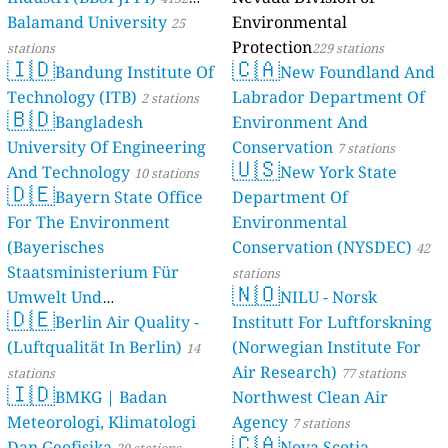
Balamand University
Environmental
stations
25
Protection
stations
229 stations
🇮🇩
🇨🇦
Bandung Institute Of
New Foundland And
Technology (ITB)
Labrador Department Of
2 stations
🇧🇩
Bangladesh
Environment And
University Of Engineering
Conservation
7 stations
🇺🇸
And Technology
New York State
10 stations
🇩🇪
Bayern State Office
Department Of
For The Environment
Environmental
(Bayerisches
Conservation (NYSDEC)
42
Staatsministerium Für
stations
🇳🇴
Umwelt Und
NILU - Norsk
🇩🇪
Berlin Air Quality -
Verbraucherschutz) - LfU
Institutt For Luftforskning
(Luftqualität In Berlin)
(Norwegian Institute For
46 stations
14
Air Research)
stations
77 stations
🇮🇩
BMKG | Badan
Northwest Clean Air
Meteorologi, Klimatologi
Agency
7 stations
🇨🇦
Dan Geofisika
Nova Scotia