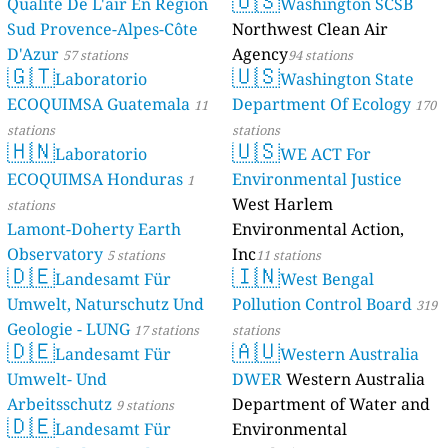
🇺🇸
Qualité De L'air En Région
Washington SCSB
Sud Provence-Alpes-Côte
Northwest Clean Air
D'Azur
Agency
57 stations
94 stations
🇬🇹
🇺🇸
Laboratorio
Washington State
ECOQUIMSA Guatemala
Department Of Ecology
11
170
stations
stations
🇭🇳
🇺🇸
Laboratorio
WE ACT For
ECOQUIMSA Honduras
Environmental Justice
1
West Harlem
stations
Lamont-Doherty Earth
Environmental Action,
Observatory
Inc
5 stations
11 stations
🇩🇪
🇮🇳
Landesamt Für
West Bengal
Umwelt, Naturschutz Und
Pollution Control Board
319
Geologie - LUNG
17 stations
stations
🇩🇪
🇦🇺
Landesamt Für
Western Australia
Umwelt- Und
DWER
Western Australia
Arbeitsschutz
Department of Water and
9 stations
🇩🇪
Landesamt Für
Environmental