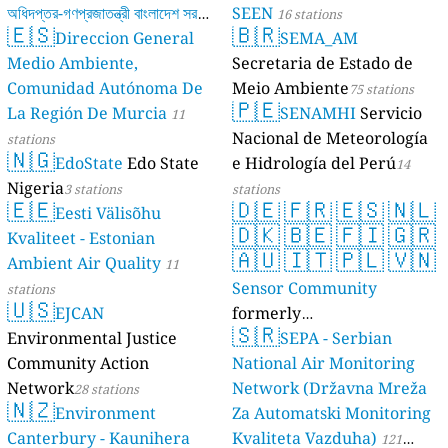
অধিদপ্তর-গণপ্রজাতন্ত্রী বাংলাদেশ সরকার
SEEN
16 stations
🇪🇸
🇧🇷
Direccion General
SEMA_AM
17 stations
Medio Ambiente,
Secretaria de Estado de
Comunidad Autónoma De
Meio Ambiente
75 stations
🇵🇪
La Región De Murcia
SENAMHI
Servicio
11
Nacional de Meteorología
stations
🇳🇬
EdoState
Edo State
e Hidrología del Perú
14
Nigeria
3 stations
stations
🇪🇪
🇩🇪
🇫🇷
🇪🇸
🇳🇱
Eesti Välisõhu
🇩🇰
🇧🇪
🇫🇮
🇬🇷
Kvaliteet - Estonian
🇦🇺
🇮🇹
🇵🇱
🇻🇳
Ambient Air Quality
11
Sensor Community
stations
🇺🇸
EJCAN
formerly
🇸🇷
Environmental Justice
luftdaten.info
SEPA - Serbian
35822 stations
Community Action
National Air Monitoring
Network
Network (Državna Mreža
28 stations
🇳🇿
Environment
Za Automatski Monitoring
Canterbury - Kaunihera
Kvaliteta Vazduha)
121