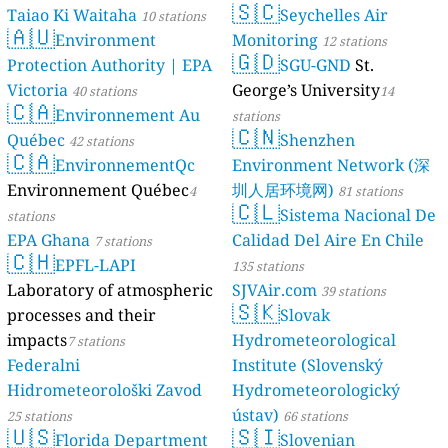
🇸🇨
Taiao Ki Waitaha
Seychelles Air
10 stations
stations
🇦🇺
Environment
Monitoring
12 stations
🇬🇩
Protection Authority | EPA
SGU-GND
St.
Victoria
George’s University
40 stations
14
🇨🇦
Environnement Au
stations
🇨🇳
Québec
Shenzhen
42 stations
🇨🇦
EnvironnementQc
Environment Network (深
Environnement Québec
圳人居环境网)
4
81 stations
🇨🇱
Sistema Nacional De
stations
EPA Ghana
Calidad Del Aire En Chile
7 stations
🇨🇭
EPFL-LAPI
135 stations
Laboratory of atmospheric
SJVAir.com
39 stations
🇸🇰
processes and their
Slovak
impacts
Hydrometeorological
7 stations
Federalni
Institute (Slovenský
Hidrometeorološki Zavod
Hydrometeorologický
ústav)
25 stations
66 stations
🇺🇸
🇸🇮
Florida Department
Slovenian