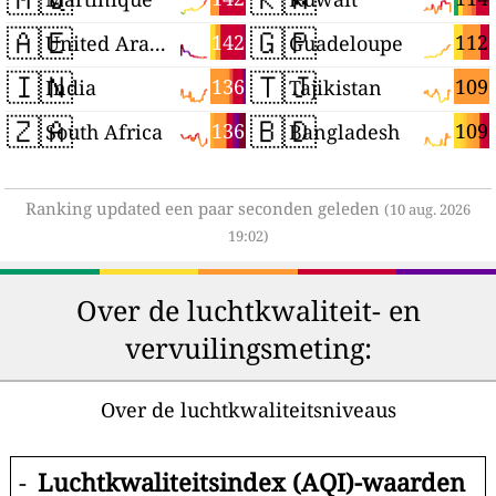
🇦🇪
🇬🇵
142
112
United Arab Emirates
Guadeloupe
🇮🇳
🇹🇯
136
109
India
Tajikistan
🇿🇦
🇧🇩
136
109
South Africa
Bangladesh
Ranking updated een paar seconden geleden
(10 aug. 2026
19:02)
Over de luchtkwaliteit- en
vervuilingsmeting:
Over de luchtkwaliteitsniveaus
-
Luchtkwaliteitsindex (AQI)-waarden