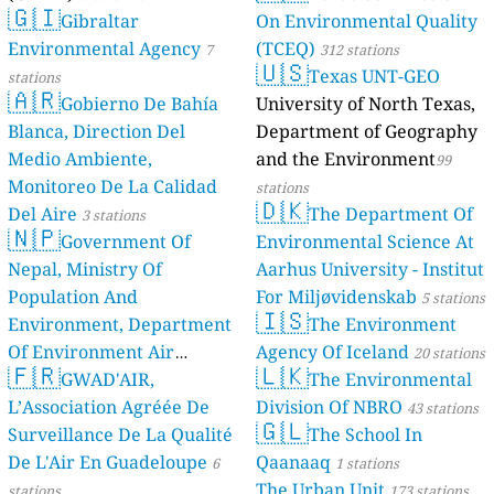
🇬🇮
Gibraltar
On Environmental Quality
Environmental Agency
(TCEQ)
7
312 stations
🇺🇸
Texas UNT-GEO
stations
🇦🇷
Gobierno De Bahía
University of North Texas,
Blanca, Direction Del
Department of Geography
Medio Ambiente,
and the Environment
99
Monitoreo De La Calidad
stations
🇩🇰
Del Aire
The Department Of
3 stations
🇳🇵
Government Of
Environmental Science At
Nepal, Ministry Of
Aarhus University - Institut
Population And
For Miljøvidenskab
5 stations
🇮🇸
Environment, Department
The Environment
Of Environment Air
Agency Of Iceland
20 stations
🇫🇷
🇱🇰
Quality Monitoring
GWAD'AIR,
The Environmental
30
L’Association Agréée De
Division Of NBRO
stations
43 stations
🇬🇱
Surveillance De La Qualité
The School In
De L'Air En Guadeloupe
Qaanaaq
6
1 stations
The Urban Unit
stations
173 stations