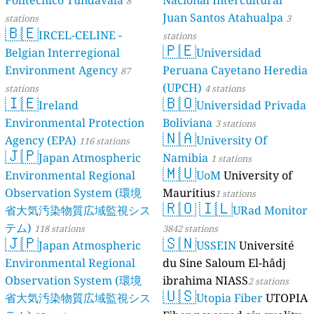
Politécnico Tundavala
Nacional Intercultural
8
Juan Santos Atahualpa
stations
3
🇧🇪
IRCEL-CELINE -
stations
🇵🇪
Belgian Interregional
Universidad
Environment Agency
Peruana Cayetano Heredia
87
(UPCH)
stations
4 stations
🇮🇪
🇧🇴
Ireland
Universidad Privada
Environmental Protection
Boliviana
3 stations
🇳🇦
Agency (EPA)
University Of
116 stations
🇯🇵
Japan Atmospheric
Namibia
1 stations
🇲🇺
Environmental Regional
UoM
University of
Observation System (環境
Mauritius
1 stations
🇷🇴
🇮🇱
省大気汚染物質広域監視シス
URad Monitor
テム)
118 stations
3842 stations
🇯🇵
🇸🇳
Japan Atmospheric
USSEIN
Université
Environmental Regional
du Sine Saloum El-hâdj
Observation System (環境
ibrahima NIASS
2 stations
🇺🇸
省大気汚染物質広域監視シス
Utopia Fiber
UTOPIA