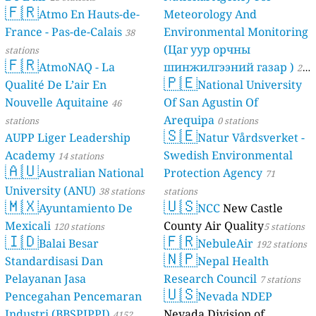
🇫🇷
Atmo En Hauts-de-
Meteorology And
France - Pas-de-Calais
Environmental Monitoring
38
(Цаг уур орчны
stations
🇫🇷
AtmoNAQ - La
шинжилгээний газар )
21
🇵🇪
Qualité De L’air En
National University
stations
Nouvelle Aquitaine
Of San Agustin Of
46
Arequipa
stations
0 stations
🇸🇪
AUPP Liger Leadership
Natur Vårdsverket -
Academy
Swedish Environmental
14 stations
🇦🇺
Australian National
Protection Agency
71
University (ANU)
38 stations
stations
🇲🇽
🇺🇸
Ayuntamiento De
NCC
New Castle
Mexicali
County Air Quality
120 stations
5 stations
🇮🇩
🇫🇷
Balai Besar
NebuleAir
192 stations
🇳🇵
Standardisasi Dan
Nepal Health
Pelayanan Jasa
Research Council
7 stations
🇺🇸
Pencegahan Pencemaran
Nevada NDEP
Industri (BBSPJPPI)
Nevada Division of
4152