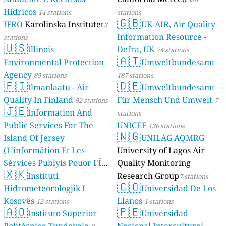
Hídricos
14 stations
stations
🇬🇧
IFRO
Karolinska Institutet
UK-AIR, Air Quality
3
Information Resource -
stations
🇺🇸
Illinois
Defra, UK
74 stations
🇦🇹
Environmental Protection
Umweltbundesamt
Agency
89 stations
187 stations
🇫🇮
🇩🇪
Ilmanlaatu - Air
Umweltbundesamt |
Quality In Finland
Für Mensch Und Umwelt
92 stations
7
🇯🇪
Information And
stations
Public Services For The
UNICEF
136 stations
🇳🇬
Island Of Jersey
UNILAG AQMRG
(L'înformâtion Et Les
University of Lagos Air
Sèrvices Publyis Pouor I'Île
Quality Monitoring
🇽🇰
Dé Jèrri)
Instituti
Research Group
2 stations
7 stations
🇨🇴
Hidrometeorologjik I
Universidad De Los
Kosovës
Llanos
12 stations
1 stations
🇦🇴
🇵🇪
Instituto Superior
Universidad