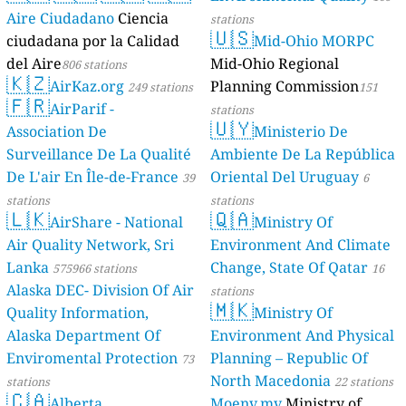
Aire Ciudadano
Ciencia
stations
🇺🇸
ciudadana por la Calidad
Mid-Ohio MORPC
del Aire
Mid-Ohio Regional
806 stations
🇰🇿
AirKaz.org
Planning Commission
249 stations
151
🇫🇷
AirParif -
stations
🇺🇾
Association De
Ministerio De
Surveillance De La Qualité
Ambiente De La República
De L'air En Île-de-France
Oriental Del Uruguay
39
6
stations
stations
🇱🇰
🇶🇦
AirShare - National
Ministry Of
Air Quality Network, Sri
Environment And Climate
Lanka
Change, State Of Qatar
575966 stations
16
Alaska DEC- Division Of Air
stations
🇲🇰
Quality Information,
Ministry Of
Alaska Department Of
Environment And Physical
Enviromental Protection
Planning – Republic Of
73
North Macedonia
stations
22 stations
🇨🇦
Alberta
Moenv.mv
Ministry of