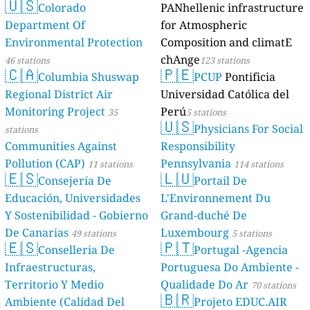
🇺🇸
Colorado
PANhellenic infrastructure
Department Of
for Atmospheric
Environmental Protection
Composition and climatE
chAnge
46 stations
123 stations
🇨🇦
🇵🇪
Columbia Shuswap
PCUP
Pontificia
Regional District Air
Universidad Católica del
Monitoring Project
Perú
35
5 stations
🇺🇸
Physicians For Social
stations
Communities Against
Responsibility
Pollution (CAP)
Pennsylvania
11 stations
114 stations
🇪🇸
🇱🇺
Consejería De
Portail De
Educación, Universidades
L'Environnement Du
Y Sostenibilidad - Gobierno
Grand-duché De
De Canarias
Luxembourg
49 stations
5 stations
🇪🇸
🇵🇹
Conselleria De
Portugal -Agencia
Infraestructuras,
Portuguesa Do Ambiente -
Territorio Y Medio
Qualidade Do Ar
70 stations
🇧🇷
Ambiente (Calidad Del
Projeto EDUC.AIR