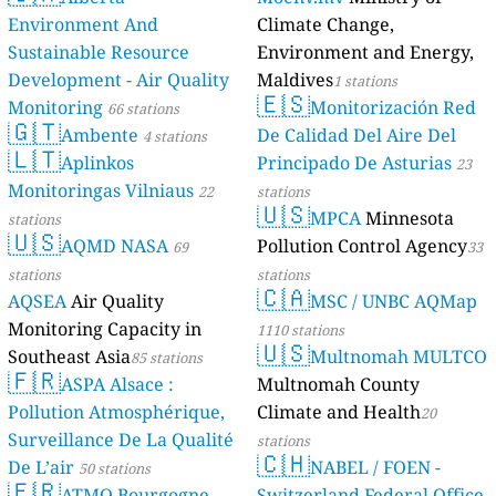
Environment And
Climate Change,
Sustainable Resource
Environment and Energy,
Development - Air Quality
Maldives
1 stations
🇪🇸
Monitoring
Monitorización Red
66 stations
🇬🇹
Ambente
De Calidad Del Aire Del
4 stations
🇱🇹
Aplinkos
Principado De Asturias
23
Monitoringas Vilniaus
22
stations
🇺🇸
MPCA
Minnesota
stations
🇺🇸
AQMD NASA
Pollution Control Agency
69
33
stations
stations
🇨🇦
AQSEA
Air Quality
MSC / UNBC AQMap
Monitoring Capacity in
1110 stations
🇺🇸
Southeast Asia
Multnomah MULTCO
85 stations
🇫🇷
ASPA Alsace :
Multnomah County
Pollution Atmosphérique,
Climate and Health
20
Surveillance De La Qualité
stations
🇨🇭
De L’air
NABEL / FOEN -
50 stations
🇫🇷
ATMO Bourgogne-
Switzerland Federal Office