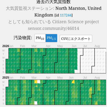
過去の大気質指数
大気質監視ステーション:
North Marston, United
Kingdom
[id
117244
]
としても知られている
Citizen Science project
sensor.community/46014
汚染物質:
PM
PM
CSVにエクスポート
10
2.5
2026
Jan
Feb
Mar
Apr
May
Jun
Jul
Aug
M
T
W
T
F
S
S
2025
Jan
Feb
Mar
Apr
May
Jun
Jul
Aug
M
T
W
T
F
S
S