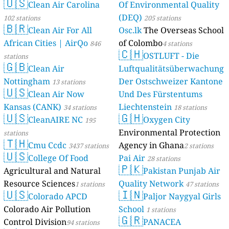
🇺🇸
Clean Air Carolina
Of Environmental Quality
(DEQ)
102 stations
205 stations
🇧🇷
Clean Air For All
Osc.lk
The Overseas School
African Cities | AirQo
of Colombo
846
4 stations
🇨🇭
OSTLUFT - Die
stations
🇬🇧
Clean Air
Luftqualitätsüberwachung
Nottingham
Der Ostschweizer Kantone
13 stations
🇺🇸
Clean Air Now
Und Des Fürstentums
Kansas (CANK)
Liechtenstein
34 stations
18 stations
🇺🇸
🇬🇭
CleanAIRE NC
Oxygen City
195
Environmental Protection
stations
🇹🇭
Cmu Ccdc
Agency in Ghana
3437 stations
2 stations
🇺🇸
College Of Food
Pai Air
28 stations
🇵🇰
Agricultural and Natural
Pakistan Punjab Air
Resource Sciences
Quality Network
1 stations
47 stations
🇺🇸
🇮🇳
Colorado APCD
Paljor Naygyal Girls
Colorado Air Pollution
School
1 stations
🇬🇷
Control Division
PANACEA
94 stations