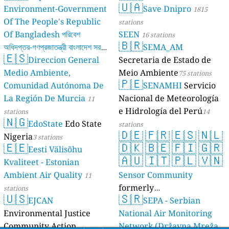
🇺🇦
Environment-Government
Save Dnipro
1815
Of The People's Republic
stations
Of Bangladesh পরিবেশ
SEEN
16 stations
🇧🇷
অধিদপ্তর-গণপ্রজাতন্ত্রী বাংলাদেশ সরকার
SEMA_AM
🇪🇸
Direccion General
Secretaria de Estado de
17 stations
Medio Ambiente,
Meio Ambiente
75 stations
🇵🇪
Comunidad Autónoma De
SENAMHI
Servicio
La Región De Murcia
Nacional de Meteorología
11
e Hidrología del Perú
stations
14
🇳🇬
EdoState
Edo State
stations
🇩🇪
🇫🇷
🇪🇸
🇳🇱
Nigeria
3 stations
🇪🇪
🇩🇰
🇧🇪
🇫🇮
🇬🇷
Eesti Välisõhu
🇦🇺
🇮🇹
🇵🇱
🇻🇳
Kvaliteet - Estonian
Ambient Air Quality
Sensor Community
11
formerly
stations
🇺🇸
🇸🇷
EJCAN
luftdaten.info
SEPA - Serbian
35816 stations
Environmental Justice
National Air Monitoring
Community Action
Network (Državna Mreža