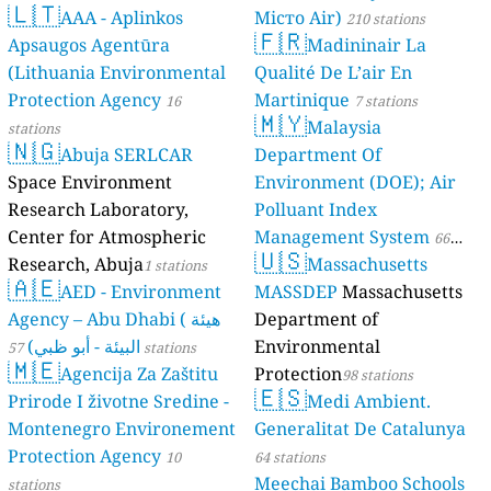
🇱🇹
AAA - Aplinkos
Місто Air)
210 stations
🇫🇷
Apsaugos Agentūra
Madininair La
(Lithuania Environmental
Qualité De L’air En
Protection Agency
Martinique
16
7 stations
🇲🇾
Malaysia
stations
🇳🇬
Abuja SERLCAR
Department Of
Space Environment
Environment (DOE); Air
Research Laboratory,
Polluant Index
Center for Atmospheric
Management System
66
🇺🇸
Research, Abuja
Massachusetts
1 stations
stations
🇦🇪
AED - Environment
MASSDEP
Massachusetts
Agency – Abu Dhabi ( هيئة
Department of
البيئة - أبو ظبي)
Environmental
57 stations
🇲🇪
Agencija Za Zaštitu
Protection
98 stations
🇪🇸
Prirode I životne Sredine -
Medi Ambient.
Montenegro Environement
Generalitat De Catalunya
Protection Agency
10
64 stations
Meechai Bamboo Schools
stations