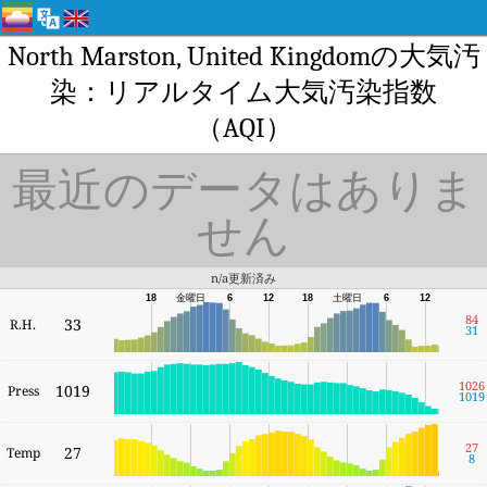
North Marston, United Kingdomの大気汚
染：リアルタイム大気汚染指数
（AQI）
最近のデータはありま
せん
n/a更新済み
18
金曜日
6
12
18
土曜日
6
12
84
33
R.H.
31
1026
1019
Press
1019
27
27
Temp
8