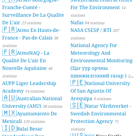
Franche-Comté -
For The Environment
14
Surveillance De La Qualite
stations
De L’air
Nafas
23 stations
84 stations
🇫🇷
Atmo En Hauts-de-
NASA CSESP / RTI
207
France - Pas-de-Calais
38
stations
National Agency For
stations
🇫🇷
AtmoNAQ - La
Meteorology And
Qualité De L’air En
Environmental Monitoring
Nouvelle Aquitaine
(Цаг уур орчны
46
шинжилгээний газар )
stations
21
🇵🇪
AUPP Liger Leadership
National University
stations
Academy
Of San Agustin Of
14 stations
🇦🇺
Australian National
Arequipa
0 stations
🇸🇪
University (ANU)
Natur Vårdsverket -
38 stations
🇲🇽
Ayuntamiento De
Swedish Environmental
Mexicali
Protection Agency
120 stations
71
🇮🇩
Balai Besar
stations
🇺🇸