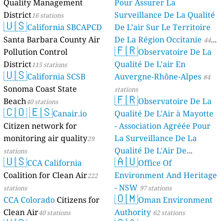
Quality Management
Pour Assurer La
District
Surveillance De La Qualité
16 stations
🇺🇸
California SBCAPCD
De L’air Sur Le Territoire
Santa Barbara County Air
De La Région Occitanie
44
🇫🇷
Pollution Control
Observatoire De La
stations
District
Qualité De L'air En
115 stations
🇺🇸
California SCSB
Auvergne-Rhône-Alpes
84
Sonoma Coast State
stations
🇫🇷
Beach
Observatoire De La
40 stations
🇨🇴
🇪🇸
Canair.io
Qualité De L'Air à Mayotte
Citizen network for
- Association Agréée Pour
monitoring air quality
La Surveillance De La
29
Qualité De L'Air De
stations
🇺🇸
🇦🇺
CCA California
Mayotte
Office Of
4 stations
Coalition for Clean Air
Environment And Heritage
222
- NSW
stations
97 stations
🇴🇲
CCA Colorado
Citizens for
Oman Environment
Clean Air
Authority
40 stations
62 stations