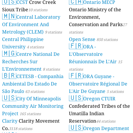
🇺🇸
🇨🇦
CCST
Crow Creek
Ontario MECP
Sioux Tribe
Ontario Ministry of the
10 stations
🇲🇳
Central Laboratory
Environment,
Of Environment And
Conservation and Parks
27
Metrology (CLEM)
9 stations
stations
Central Philippine
Open Sense
850 stations
🇫🇷
University
ORA -
4 stations
🇲🇬
Centre National De
L'Observatoire
Recherches Sur
Réunionnais De L’Air
15
L'Environnement
8 stations
stations
🇧🇷
🇫🇷
CETESB - Companhia
ORA Guyane -
Ambiental Do Estado De
Observatoire Régional De
São Paulo
L'Air De Guyane
63 stations
5 stations
🇺🇸
🇺🇸
City Of Minneapolis
Oregon CTUIR
Community Air Monitoring
Confederated Tribes of the
Project
Umatilla Indian
165 stations
Clarity
Clarity Movement
Reservation
44 stations
🇺🇸
Co.
Oregon Department
3118 stations