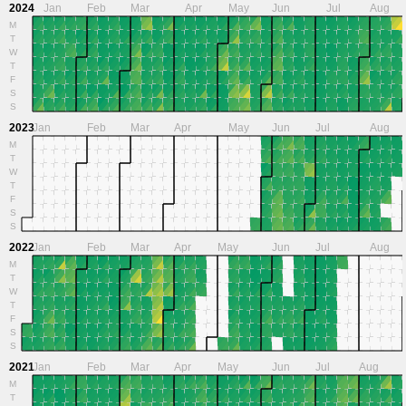
2024
Jan
Feb
Mar
Apr
May
Jun
Jul
Aug
M
T
W
T
F
S
S
2023
Jan
Feb
Mar
Apr
May
Jun
Jul
Aug
M
T
W
T
F
S
S
2022
Jan
Feb
Mar
Apr
May
Jun
Jul
Aug
M
T
W
T
F
S
S
2021
Jan
Feb
Mar
Apr
May
Jun
Jul
Aug
M
T