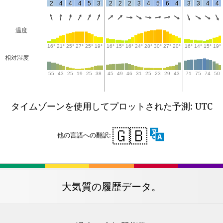
2
4
4
4
5
3
2
2
2
3
4
5
6
4
3
3
4
4
温度
16°
21°
25°
27°
25°
19°
16°
15°
16°
24°
28°
30°
27°
20°
16°
14°
15°
19°
相対湿度
55
43
25
19
25
38
45
49
46
31
25
23
29
43
71
75
74
50
タイムゾーンを使用してプロットされた予測: UTC
🇬🇧
他の言語への翻訳:
大気質の履歴データ。