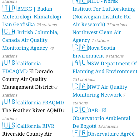
NILU - Norsk
stations
🇮🇩
BMKG | Badan
Institutt For Luftforskning
Meteorologi, Klimatologi
(Norwegian Institute For
Dan Geofisika
Air Research)
29 stations
77 stations
🇨🇦
British Columbia,
Northwest Clean Air
Canada Air Quality
Agency
7 stations
🇨🇦
Monitoring Agency
Nova Scotia
78
Environment
stations
9 stations
🇺🇸
🇦🇺
California
NSW Department Of
EDCAQMD
El Dorado
Planning And Environment
County Air Quality
131 stations
🇨🇦
Management District
NWT Air Quality
75
Monitoring Network
stations
7
🇺🇸
California FRAQMD
stations
🇨🇴
The Feather River AQMD
OAB - El
1
Observatorio Ambiental
stations
🇺🇸
California RIVR
De Bogotá
19 stations
🇫🇷
Riverside County Air
Observatoire Agréé