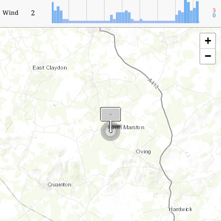
3
2
Wind
0
+
−