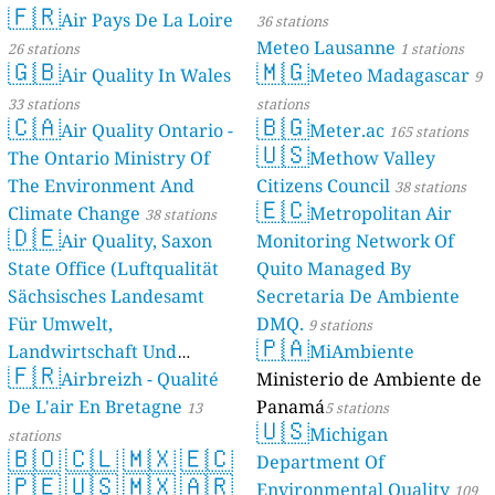
🇫🇷
Air Pays De La Loire
36 stations
Meteo Lausanne
26 stations
1 stations
🇬🇧
🇲🇬
Air Quality In Wales
Meteo Madagascar
9
33 stations
stations
🇨🇦
🇧🇬
Air Quality Ontario -
Meter.ac
165 stations
🇺🇸
The Ontario Ministry Of
Methow Valley
The Environment And
Citizens Council
38 stations
🇪🇨
Climate Change
Metropolitan Air
38 stations
🇩🇪
Air Quality, Saxon
Monitoring Network Of
State Office (Luftqualität
Quito Managed By
Sächsisches Landesamt
Secretaria De Ambiente
Für Umwelt,
DMQ.
9 stations
🇵🇦
Landwirtschaft Und
MiAmbiente
🇫🇷
Geologie)
Airbreizh - Qualité
Ministerio de Ambiente de
50 stations
De L'air En Bretagne
Panamá
13
5 stations
🇺🇸
Michigan
stations
🇧🇴
🇨🇱
🇲🇽
🇪🇨
Department Of
🇵🇪
🇺🇸
🇲🇽
🇦🇷
Environmental Quality
109