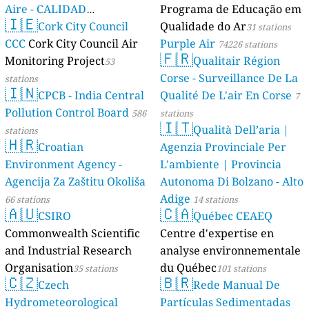
Aire - CALIDAD
Programa de Educação em
🇮🇪
AMBIENTAL)
Cork City Council
Qualidade do Ar
23 stations
31 stations
CCC
Cork City Council Air
Purple Air
74226 stations
🇫🇷
Monitoring Project
Qualitair Région
53
Corse - Surveillance De La
stations
🇮🇳
CPCB - India Central
Qualité De L'air En Corse
7
Pollution Control Board
586
stations
🇮🇹
Qualità Dell’aria |
stations
🇭🇷
Croatian
Agenzia Provinciale Per
Environment Agency -
L'ambiente | Provincia
Agencija Za Zaštitu Okoliša
Autonoma Di Bolzano - Alto
Adige
66 stations
14 stations
🇦🇺
🇨🇦
CSIRO
Québec CEAEQ
Commonwealth Scientific
Centre d'expertise en
and Industrial Research
analyse environnementale
Organisation
du Québec
35 stations
101 stations
🇨🇿
🇧🇷
Czech
Rede Manual De
Hydrometeorological
Partículas Sedimentadas