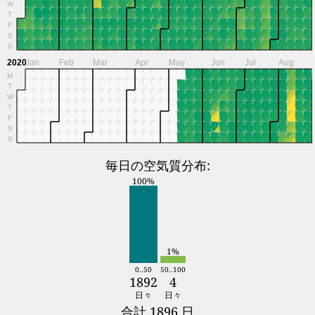
W
T
F
S
S
2020
Jan
Feb
Mar
Apr
May
Jun
Jul
Aug
M
T
W
T
F
S
S
毎日の空気質分布:
100%
1%
0..50
50..100
1892
4
日々
日々
合計 1896 日