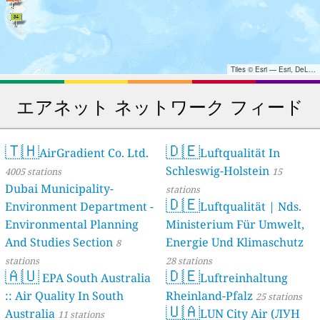
Tiles © Esri — Esri, DeLorme, NAVTEQ, TomTom, Intermap, iPC, USGS, FAO, NPS, NRCAN, GeoBase, Kadaster NL, Ordnance Survey, Esri Japan, METI, Esri China (Hong Kong), and the GIS User Community
エアネット ネットワーク フィード
🇹🇭
🇩🇪
AirGradient Co. Ltd.
Luftqualität In
Schleswig-Holstein
4005 stations
15
Dubai Municipality-
stations
🇩🇪
Environment Department -
Luftqualität | Nds.
Environmental Planning
Ministerium Für Umwelt,
And Studies Section
Energie Und Klimaschutz
8
stations
28 stations
🇦🇺
🇩🇪
EPA South Australia
Luftreinhaltung
:: Air Quality In South
Rheinland-Pfalz
25 stations
🇺🇦
Australia
LUN City Air (ЛУН
11 stations