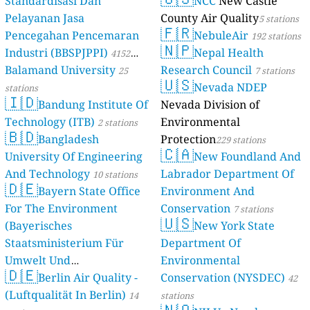
Standardisasi Dan
NCC
New Castle
Pelayanan Jasa
County Air Quality
5 stations
🇫🇷
Pencegahan Pencemaran
NebuleAir
192 stations
🇳🇵
Industri (BBSPJPPI)
Nepal Health
4152
Balamand University
Research Council
stations
25
7 stations
🇺🇸
Nevada NDEP
stations
🇮🇩
Bandung Institute Of
Nevada Division of
Technology (ITB)
Environmental
2 stations
🇧🇩
Bangladesh
Protection
229 stations
🇨🇦
University Of Engineering
New Foundland And
And Technology
Labrador Department Of
10 stations
🇩🇪
Bayern State Office
Environment And
For The Environment
Conservation
7 stations
🇺🇸
(Bayerisches
New York State
Staatsministerium Für
Department Of
Umwelt Und
Environmental
🇩🇪
Berlin Air Quality -
Verbraucherschutz) - LfU
Conservation (NYSDEC)
42
(Luftqualität In Berlin)
46 stations
14
stations
🇳🇴