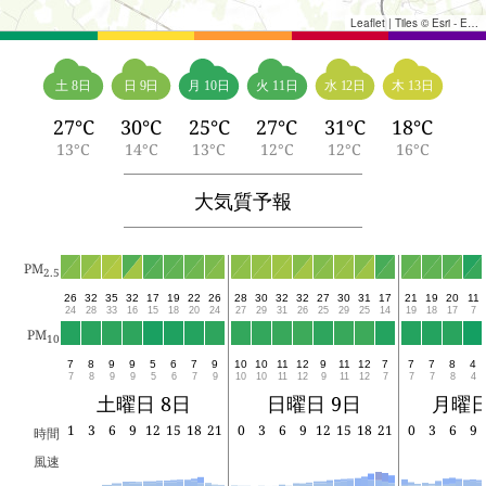
Leaflet
|
Tiles © Esri - Esri, DeLorme, NAVTEQ, TomTom, Intermap, iPC, USGS, FAO, NPS, NRCAN, GeoBase, Kadaster NL, Ordnance Survey, Esri Japan, METI, Esri China (Hong Kong), and the GIS User Community
土 8日
日 9日
月 10日
火 11日
水 12日
木 13日
27°C
30°C
25°C
27°C
31°C
18°C
13°C
14°C
13°C
12°C
12°C
16°C
大気質予報
PM
2.5
26
32
35
32
17
19
22
26
28
30
32
32
27
30
31
17
21
19
20
11
24
28
33
16
15
18
20
24
27
29
31
26
25
29
25
14
19
18
17
7
PM
10
7
8
9
9
5
6
7
9
10
10
11
12
9
11
12
7
7
7
8
4
7
8
9
9
5
6
7
9
10
10
11
12
9
11
12
7
7
7
8
4
土曜日 8日
日曜日 9日
月曜日
1
3
6
9
12
15
18
21
0
3
6
9
12
15
18
21
0
3
6
9
時間
風速