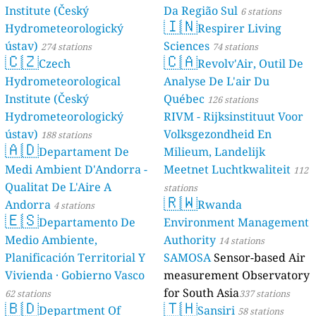
Institute (Český
Da Região Sul
6 stations
🇮🇳
Hydrometeorologický
Respirer Living
ústav)
Sciences
274 stations
74 stations
🇨🇿
🇨🇦
Czech
Revolv'Air, Outil De
Hydrometeorological
Analyse De L'air Du
Institute (Český
Québec
126 stations
Hydrometeorologický
RIVM - Rijksinstituut Voor
ústav)
Volksgezondheid En
188 stations
🇦🇩
Departament De
Milieum, Landelijk
Medi Ambient D'Andorra -
Meetnet Luchtkwaliteit
112
Qualitat De L'Aire A
stations
🇷🇼
Andorra
Rwanda
4 stations
🇪🇸
Departamento De
Environment Management
Medio Ambiente,
Authority
14 stations
Planificación Territorial Y
SAMOSA
Sensor-based Air
Vivienda · Gobierno Vasco
measurement Observatory
for South Asia
62 stations
337 stations
🇧🇩
🇹🇭
Department Of
Sansiri
58 stations