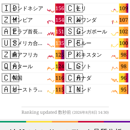
🇮🇩
🇨🇱
156
109
インドネシア
チリ
🇿🇲
🇷🇼
154
107
ザンビア
ルワンダ
🇦🇪
🇸🇬
151
102
アラブ首長国連邦
シンガポール
🇺🇸
🇵🇪
135
100
アメリカ合衆国
ペルー
🇿🇦
🇵🇰
125
98
南アフリカ
パキスタン
🇶🇦
🇱🇸
124
98
カタール
レソト
🇨🇳
🇨🇦
116
96
中国
カナダ
🇦🇺
🇮🇳
115
95
オーストラリア
インド
Ranking updated 数秒前
(2026年8月8日 14:30)