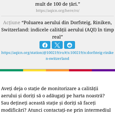
mult de 100 de țări.”
https://aqicn.org/here/ro/
Acțiune
“Poluarea aerului din Dorfsteig, Riniken,
Switzerland: indicele calității aerului (AQI) în timp
real”
https://aqicn.org/station/@100219/ro/#/s:100219/n:dorfsteig-rinike
n-switzerland
Aveți deja o stație de monitorizare a calității
aerului și doriți să o adăugați pe harta noastră?
Sau dețineți această stație și doriți să faceți
modificări? Atunci contactați-ne prin intermediul