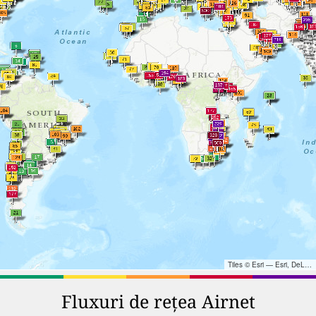
Tiles © Esri — Esri, DeLorme, NAVTEQ, TomTom, Intermap, iPC, USGS, FAO, NPS, NRCAN, GeoBase, Kadaster NL, Ordnance Survey, Esri Japan, METI, Esri China (Hong Kong), and the GIS User Community
Fluxuri de rețea Airnet