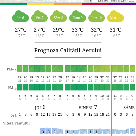
Leaflet
|
Tiles © Esri - Esri, DeLorme, NAVTEQ, TomTom, Intermap, iPC, USGS, FAO, NPS, NRCAN, GeoBase, Kadaster NL, Ordnance Survey, Esri Japan, METI, Esri China (Hong Kong), and the GIS User Community
Joi 6
Vin 7
Sâm 8
Dum 9
Lun 10
Mar 11
27°C
27°C
29°C
33°C
32°C
31°C
17°C
13°C
13°C
15°C
16°C
16°C
Prognoza Calității Aerului
PM
2.5
22
20
19
13
17
20
22
20
17
16
14
20
26
29
32
33
32
28
27
31
21
19
16
12
15
18
21
19
17
14
13
14
23
27
30
32
28
27
26
28
PM
10
6
6
6
4
4
6
7
8
7
6
5
5
7
9
10
11
11
9
9
9
6
6
6
4
4
6
7
8
7
6
5
5
7
9
10
11
11
9
9
9
joi 6
vineri 7
sâmb
1
3
6
9
12
15
18
21
0
3
6
9
12
15
18
21
0
3
6
9
oră
Viteza vântului
3
3
2
1
1
1
1
1
1
1
1
1
1
1
1
2