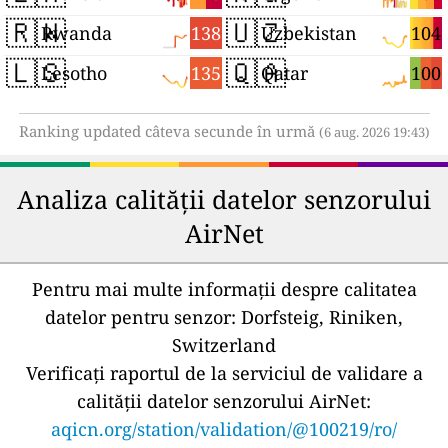
🇷🇼
🇺🇿
138
104
Rwanda
Uzbekistan
🇱🇸
🇶🇦
135
100
Lesotho
Qatar
Ranking updated câteva secunde în urmă
(6 aug. 2026 19:43)
Analiza calității datelor senzorului
AirNet
Pentru mai multe informații despre calitatea
datelor pentru senzor:
Dorfsteig, Riniken,
Switzerland
Verificați raportul de la serviciul de validare a
calității datelor senzorului AirNet:
aqicn.org/station/validation/@100219/ro/