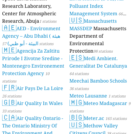
Research Laboratory,
Polluant Index
Center for Atmospheric
Management System
66
🇺🇸
Research, Abuja
Massachusetts
1 stations
stations
🇦🇪
AED - Environment
MASSDEP
Massachusetts
Agency – Abu Dhabi ( هيئة
Department of
البيئة - أبو ظبي)
Environmental
57 stations
🇲🇪
Agencija Za Zaštitu
Protection
98 stations
🇪🇸
Prirode I životne Sredine -
Medi Ambient.
Montenegro Environement
Generalitat De Catalunya
Protection Agency
10
64 stations
Meechai Bamboo Schools
stations
🇫🇷
Air Pays De La Loire
36 stations
Meteo Lausanne
26 stations
1 stations
🇬🇧
🇲🇬
Air Quality In Wales
Meteo Madagascar
9
33 stations
stations
🇨🇦
🇧🇬
Air Quality Ontario -
Meter.ac
165 stations
🇺🇸
The Ontario Ministry Of
Methow Valley
The Environment And
Citizens Council
38 stations