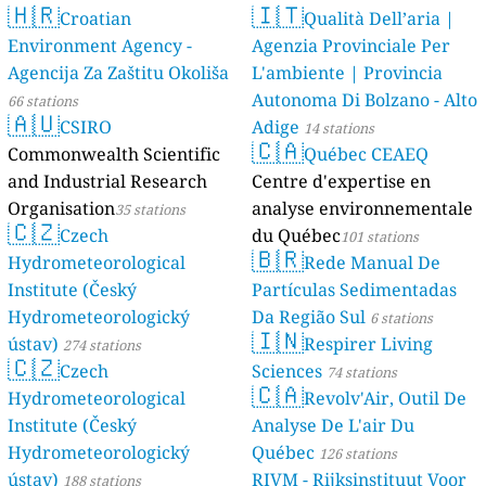
🇭🇷
🇮🇹
Croatian
Qualità Dell’aria |
Environment Agency -
Agenzia Provinciale Per
Agencija Za Zaštitu Okoliša
L'ambiente | Provincia
Autonoma Di Bolzano - Alto
66 stations
🇦🇺
CSIRO
Adige
14 stations
🇨🇦
Commonwealth Scientific
Québec CEAEQ
and Industrial Research
Centre d'expertise en
Organisation
analyse environnementale
35 stations
🇨🇿
Czech
du Québec
101 stations
🇧🇷
Hydrometeorological
Rede Manual De
Institute (Český
Partículas Sedimentadas
Hydrometeorologický
Da Região Sul
6 stations
🇮🇳
ústav)
Respirer Living
274 stations
🇨🇿
Czech
Sciences
74 stations
🇨🇦
Hydrometeorological
Revolv'Air, Outil De
Institute (Český
Analyse De L'air Du
Hydrometeorologický
Québec
126 stations
ústav)
RIVM - Rijksinstituut Voor
188 stations