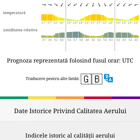
temperatură
27°
27°
22°
18°
15°
13°
16°
23°
27°
27°
22°
18°
15°
13°
16°
23°
umiditatea relativa
37
36
52
60
64
67
58
38
34
34
54
63
62
60
54
40
Prognoza reprezentată folosind fusul orar: UTC
🇬🇧
Traducere pentru alte limbi:
Date Istorice Privind Calitatea Aerului
Indicele istoric al calității aerului