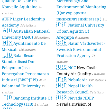
Qualité De L’air En
Meteorology And
Nouvelle Aquitaine
Environmental Monitoring
46
(Цаг уур орчны
stations
AUPP Liger Leadership
шинжилгээний газар )
21
🇵🇪
Academy
National University
14 stations
stations
🇦🇺
Australian National
Of San Agustin Of
University (ANU)
Arequipa
38 stations
0 stations
🇲🇽
🇸🇪
Ayuntamiento De
Natur Vårdsverket -
Mexicali
Swedish Environmental
120 stations
🇮🇩
Balai Besar
Protection Agency
71
Standardisasi Dan
stations
🇺🇸
Pelayanan Jasa
NCC
New Castle
Pencegahan Pencemaran
County Air Quality
5 stations
🇫🇷
Industri (BBSPJPPI)
NebuleAir
4152
192 stations
🇳🇵
Balamand University
Nepal Health
stations
25
Research Council
stations
7 stations
🇮🇩
🇺🇸
Bandung Institute Of
Nevada NDEP
Technology (ITB)
Nevada Division of
2 stations