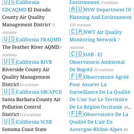
🇺🇸
California
Environment
9 stations
🇦🇺
EDCAQMD
El Dorado
NSW Department Of
County Air Quality
Planning And Environment
Management District
75
131 stations
🇨🇦
NWT Air Quality
stations
🇺🇸
California FRAQMD
Monitoring Network
7
The Feather River AQMD
1
stations
🇨🇴
OAB - El
stations
🇺🇸
California RIVR
Observatorio Ambiental
Riverside County Air
De Bogotá
19 stations
🇫🇷
Quality Management
Observatoire Agréé
District
Pour Assurer La
16 stations
🇺🇸
California SBCAPCD
Surveillance De La Qualité
Santa Barbara County Air
De L’air Sur Le Territoire
Pollution Control
De La Région Occitanie
44
🇫🇷
District
Observatoire De La
114 stations
stations
🇺🇸
California SCSB
Qualité De L'air En
Sonoma Coast State
Auvergne-Rhône-Alpes
84