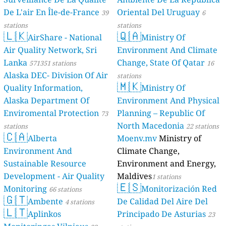
De L'air En Île-de-France
Oriental Del Uruguay
39
6
stations
stations
🇱🇰
🇶🇦
AirShare - National
Ministry Of
Air Quality Network, Sri
Environment And Climate
Lanka
Change, State Of Qatar
571351 stations
16
Alaska DEC- Division Of Air
stations
🇲🇰
Quality Information,
Ministry Of
Alaska Department Of
Environment And Physical
Enviromental Protection
Planning – Republic Of
73
North Macedonia
stations
22 stations
🇨🇦
Alberta
Moenv.mv
Ministry of
Environment And
Climate Change,
Sustainable Resource
Environment and Energy,
Development - Air Quality
Maldives
1 stations
🇪🇸
Monitoring
Monitorización Red
66 stations
🇬🇹
Ambente
De Calidad Del Aire Del
4 stations
🇱🇹
Aplinkos
Principado De Asturias
23