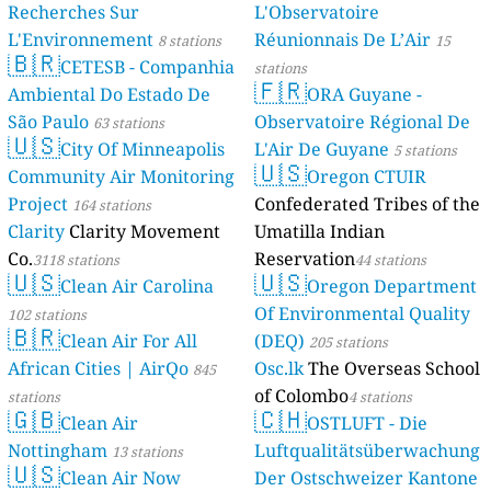
Recherches Sur
L'Observatoire
L'Environnement
Réunionnais De L’Air
8 stations
15
🇧🇷
CETESB - Companhia
stations
🇫🇷
Ambiental Do Estado De
ORA Guyane -
São Paulo
Observatoire Régional De
63 stations
🇺🇸
City Of Minneapolis
L'Air De Guyane
5 stations
🇺🇸
Community Air Monitoring
Oregon CTUIR
Project
Confederated Tribes of the
164 stations
Clarity
Clarity Movement
Umatilla Indian
Co.
Reservation
3118 stations
44 stations
🇺🇸
🇺🇸
Clean Air Carolina
Oregon Department
Of Environmental Quality
102 stations
🇧🇷
Clean Air For All
(DEQ)
205 stations
African Cities | AirQo
Osc.lk
The Overseas School
845
of Colombo
stations
4 stations
🇬🇧
🇨🇭
Clean Air
OSTLUFT - Die
Nottingham
Luftqualitätsüberwachung
13 stations
🇺🇸
Clean Air Now
Der Ostschweizer Kantone