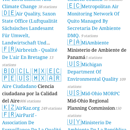
🇪🇨
Climate Change
Metropolitan Air
38 stations
🇩🇪
Air Quality, Saxon
Monitoring Network Of
State Office (Luftqualität
Quito Managed By
Sächsisches Landesamt
Secretaria De Ambiente
Für Umwelt,
DMQ.
9 stations
🇵🇦
Landwirtschaft Und
MiAmbiente
🇫🇷
Geologie)
Airbreizh - Qualité
Ministerio de Ambiente de
50 stations
De L'air En Bretagne
Panamá
13
5 stations
🇺🇸
Michigan
stations
🇧🇴
🇨🇱
🇲🇽
🇪🇨
Department Of
🇵🇪
🇺🇸
🇲🇽
🇦🇷
Environmental Quality
109
Aire Ciudadano
Ciencia
stations
🇺🇸
ciudadana por la Calidad
Mid-Ohio MORPC
del Aire
Mid-Ohio Regional
806 stations
🇰🇿
AirKaz.org
Planning Commission
249 stations
150
🇫🇷
AirParif -
stations
🇺🇾
Association De
Ministerio De
Surveillance De La Qualité
Ambiente De La República