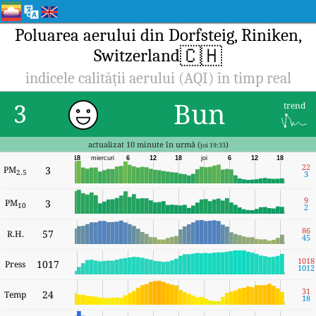
Poluarea aerului din Dorfsteig, Riniken,
🇨🇭
Switzerland
indicele calității aerului (AQI) în timp real
Bun
3
trend
actualizat 10 minute în urmă (
)
joi 19:33
18
miercuri
6
12
18
joi
6
12
18
22
PM
3
2.5
3
9
PM
3
10
2
86
57
R.H.
45
1018
1017
Press
1012
31
24
Temp
18