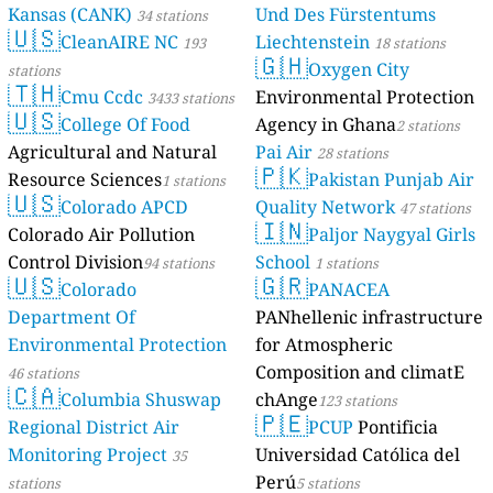
Kansas (CANK)
Und Des Fürstentums
34 stations
🇺🇸
CleanAIRE NC
Liechtenstein
193
18 stations
🇬🇭
Oxygen City
stations
🇹🇭
Cmu Ccdc
Environmental Protection
3433 stations
🇺🇸
College Of Food
Agency in Ghana
2 stations
Agricultural and Natural
Pai Air
28 stations
🇵🇰
Resource Sciences
Pakistan Punjab Air
1 stations
🇺🇸
Colorado APCD
Quality Network
47 stations
🇮🇳
Colorado Air Pollution
Paljor Naygyal Girls
Control Division
School
94 stations
1 stations
🇺🇸
🇬🇷
Colorado
PANACEA
Department Of
PANhellenic infrastructure
Environmental Protection
for Atmospheric
Composition and climatE
46 stations
🇨🇦
Columbia Shuswap
chAnge
123 stations
🇵🇪
Regional District Air
PCUP
Pontificia
Monitoring Project
Universidad Católica del
35
Perú
stations
5 stations