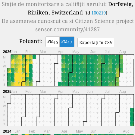
Stație de monitorizare a calității aerului:
Dorfsteig,
Riniken, Switzerland
[id
100219
]
De asemenea cunoscut ca si
Citizen Science project
sensor.community/41287
Poluanti:
PM
PM
Exportați în CSV
10
2.5
2026
Jan
Feb
Mar
Apr
May
Jun
Jul
Aug
M
T
W
T
F
S
S
2025
Jan
Feb
Mar
Apr
May
Jun
Jul
Aug
M
T
W
T
F
S
S
2024
Jan
Feb
Mar
Apr
May
Jun
Jul
Aug