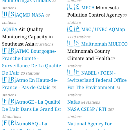
Monitoringas Vilniaus
22
stations
🇺🇸
MPCA
Minnesota
stations
🇺🇸
AQMD NASA
Pollution Control Agency
69
33
stations
stations
🇨🇦
AQSEA
Air Quality
MSC / UNBC AQMap
Monitoring Capacity in
1110 stations
🇺🇸
Southeast Asia
Multnomah MULTCO
85 stations
🇫🇷
ATMO Bourgogne-
Multnomah County
Franche-Comté -
Climate and Health
20
Surveillance De La Qualite
stations
🇨🇭
De L’air
NABEL / FOEN -
23 stations
🇫🇷
Atmo En Hauts-de-
Switzerland Federal Office
France - Pas-de-Calais
For The Environment
38
14
stations
stations
🇫🇷
AtmoGE - La Qualité
Nafas
84 stations
De L’air Dans Le Grand Est
NASA CSESP / RTI
207
50 stations
stations
🇫🇷
AtmoNAQ - La
National Agency For