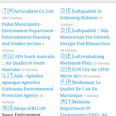
🇹🇭
🇩🇪
AirGradient Co. Ltd.
Luftqualität In
Schleswig-Holstein
3987 stations
15
Dubai Municipality-
stations
🇩🇪
Environment Department -
Luftqualität | Nds.
Environmental Planning
Ministerium Für Umwelt,
And Studies Section
Energie Und Klimaschutz
8
stations
28 stations
🇦🇺
🇩🇪
EPA South Australia
Luftreinhaltung
:: Air Quality In South
Rheinland-Pfalz
25 stations
🇺🇦
Australia
LUN City Air (ЛУН
11 stations
🇱🇹
AAA - Aplinkos
Місто Air)
210 stations
🇫🇷
Apsaugos Agentūra
Madininair La
(Lithuania Environmental
Qualité De L’air En
Protection Agency
Martinique
16
7 stations
🇲🇾
Malaysia
stations
🇳🇬
Abuja SERLCAR
Department Of
Space Environment
Environment (DOE); Air