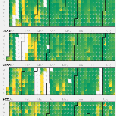
M
T
W
T
F
S
S
2023
Jan
Feb
Mar
Apr
May
Jun
Jul
Aug
M
T
W
T
F
S
S
2022
Jan
Feb
Mar
Apr
May
Jun
Jul
Aug
M
T
W
T
F
S
S
2021
Jan
Feb
Mar
Apr
May
Jun
Jul
Aug
M
T
W
T