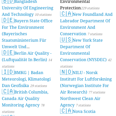
🇧🇩
Bangladesh
Environmental
University Of Engineering
Protection
229 stations
🇨🇦
And Technology
New Foundland And
10 stations
🇩🇪
Bayern State Office
Labrador Department Of
For The Environment
Environment And
(Bayerisches
Conservation
7 stations
🇺🇸
Staatsministerium Für
New York State
Umwelt Und
Department Of
🇩🇪
Berlin Air Quality -
Verbraucherschutz) - LfU
Environmental
(Luftqualität In Berlin)
Conservation (NYSDEC)
46 stations
14
42
stations
stations
🇮🇩
🇳🇴
BMKG | Badan
NILU - Norsk
Meteorologi, Klimatologi
Institutt For Luftforskning
Dan Geofisika
(Norwegian Institute For
29 stations
🇨🇦
British Columbia,
Air Research)
77 stations
Canada Air Quality
Northwest Clean Air
Monitoring Agency
Agency
78
7 stations
🇨🇦
Nova Scotia
stations