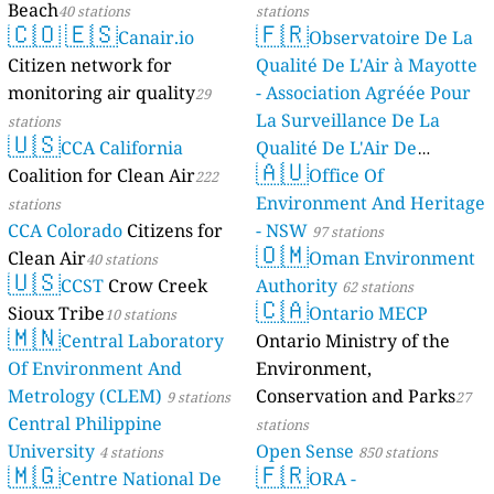
Beach
40 stations
stations
🇨🇴
🇪🇸
🇫🇷
Canair.io
Observatoire De La
Citizen network for
Qualité De L'Air à Mayotte
monitoring air quality
- Association Agréée Pour
29
La Surveillance De La
stations
🇺🇸
CCA California
Qualité De L'Air De
🇦🇺
Coalition for Clean Air
Mayotte
Office Of
222
4 stations
Environment And Heritage
stations
CCA Colorado
Citizens for
- NSW
97 stations
🇴🇲
Clean Air
Oman Environment
40 stations
🇺🇸
CCST
Crow Creek
Authority
62 stations
🇨🇦
Sioux Tribe
Ontario MECP
10 stations
🇲🇳
Central Laboratory
Ontario Ministry of the
Of Environment And
Environment,
Metrology (CLEM)
Conservation and Parks
9 stations
27
Central Philippine
stations
University
Open Sense
4 stations
850 stations
🇲🇬
🇫🇷
Centre National De
ORA -