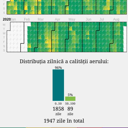
F
S
S
2020
Jan
Feb
Mar
Apr
May
Jun
Jul
Aug
M
T
W
T
F
S
S
Distribuția zilnică a calității aerului:
96%
5%
0..50
50..100
1858
89
zile
zile
1947 zile în total