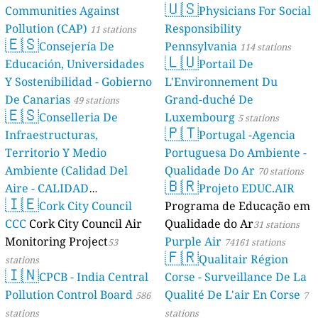
🇺🇸
Communities Against
Physicians For Social
Pollution (CAP)
Responsibility
11 stations
🇪🇸
Consejería De
Pennsylvania
114 stations
🇱🇺
Educación, Universidades
Portail De
Y Sostenibilidad - Gobierno
L'Environnement Du
De Canarias
Grand-duché De
49 stations
🇪🇸
Conselleria De
Luxembourg
5 stations
🇵🇹
Infraestructuras,
Portugal -Agencia
Territorio Y Medio
Portuguesa Do Ambiente -
Ambiente (Calidad Del
Qualidade Do Ar
70 stations
🇧🇷
Aire - CALIDAD
Projeto EDUC.AIR
🇮🇪
AMBIENTAL)
Cork City Council
Programa de Educação em
23 stations
CCC
Cork City Council Air
Qualidade do Ar
31 stations
Monitoring Project
Purple Air
53
74161 stations
🇫🇷
Qualitair Région
stations
🇮🇳
CPCB - India Central
Corse - Surveillance De La
Pollution Control Board
Qualité De L'air En Corse
586
7
stations
stations