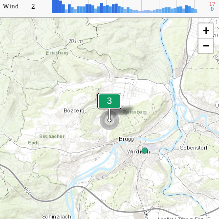
17
2
Wind
0
+
−