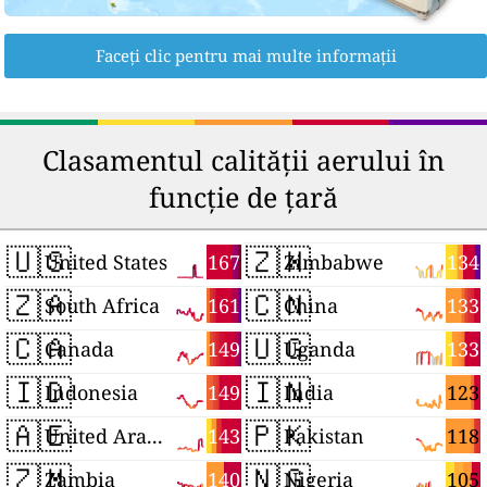
Faceți clic pentru mai multe informații
Clasamentul calității aerului în
funcție de țară
🇺🇸
🇿🇼
167
134
United States
Zimbabwe
🇿🇦
🇨🇳
161
133
South Africa
China
🇨🇦
🇺🇬
149
133
Canada
Uganda
🇮🇩
🇮🇳
149
123
Indonesia
India
🇦🇪
🇵🇰
143
118
United Arab Emirates
Pakistan
🇿🇲
🇳🇬
140
105
Zambia
Nigeria