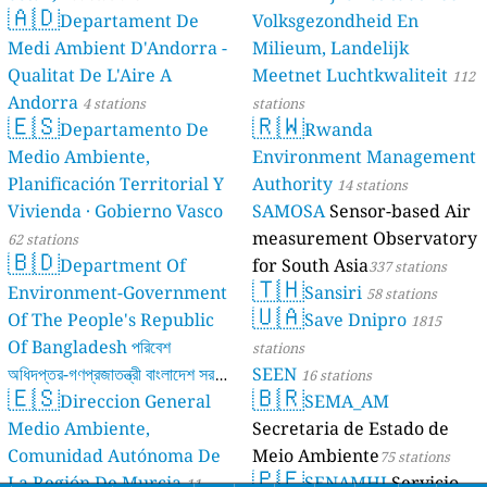
🇦🇩
Departament De
Volksgezondheid En
Medi Ambient D'Andorra -
Milieum, Landelijk
Qualitat De L'Aire A
Meetnet Luchtkwaliteit
112
Andorra
4 stations
stations
🇪🇸
🇷🇼
Departamento De
Rwanda
Medio Ambiente,
Environment Management
Planificación Territorial Y
Authority
14 stations
Vivienda · Gobierno Vasco
SAMOSA
Sensor-based Air
measurement Observatory
62 stations
🇧🇩
Department Of
for South Asia
337 stations
🇹🇭
Environment-Government
Sansiri
58 stations
🇺🇦
Of The People's Republic
Save Dnipro
1815
Of Bangladesh পরিবেশ
stations
অধিদপ্তর-গণপ্রজাতন্ত্রী বাংলাদেশ সরকার
SEEN
16 stations
🇪🇸
🇧🇷
Direccion General
SEMA_AM
17 stations
Medio Ambiente,
Secretaria de Estado de
Comunidad Autónoma De
Meio Ambiente
75 stations
🇵🇪
La Región De Murcia
SENAMHI
Servicio
11