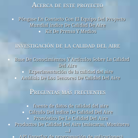
Acerca de este proyecto
Póngase En Contacto Con El Equipo Del Proyecto
Mundial índice De Calidad De Aire
Kit De Prensa Y Medios
investigación de la calidad del aire
Base De Conocimientos Y Artículos Sobre La Calidad
Del Aire
Experimentación de la calidad del aire
Análisis De Los Sensores De Calidad Del Aire
Preguntas más frecuentes
fuente de datos de calidad del aire
Cálculo Del índice De Calidad Del Aire
Pronóstico De La Calidad Del Aire
Productos De Calidad Del Aire (máscaras, Monitores
...)
API (interfaz de programación de aplicaciones)