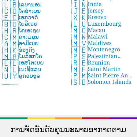
🇮🇳
🇱🇧
India
ເລບານອນ
🇯🇪
🇨🇴
Jersey
ໂຄລຳເບຍ
🇽🇰
🇪🇨
Kosovo
ເອກວາດໍ
🇱🇺
🇧🇴
Luxembourg
ໂບລິເວຍ
🇲🇴
🇭🇷
Macau
ໂຄເອເຊຍ
🇲🇼
🇨🇲
Malawi
ຄາເມລູນ
🇲🇻
🇦🇲
Maldives
ອາມິເນຍ
🇲🇪
🇭🇰
Montenegro
ຮ່ອງກົງ
🇵🇸
🇲🇦
Palestinian
ໂມລັອກໂຄ
🇷🇪
🇪🇪
Reunion
Territory, Occupied
ເອສໂຕເນຍ
🇲🇫
🇳🇱
Saint Martin
ເນເທີແລນ
🇵🇲
🇺🇾
Saint Pierre And
ລູກວຍອຸຣ
🇸🇧
Solomon Islands
Miquelon
ການຈັດອັນດັບຄຸນນະພາບອາກາດຕາມ