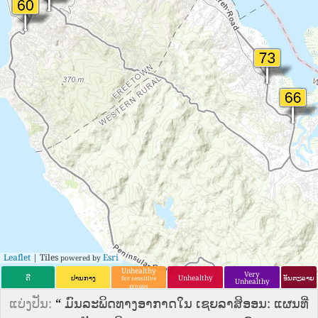
Leaflet
| Tiles
Esri
powered by
Unhealthy
Very
ດີ
ປານກາງ
Unhealthy
ອັນຕະລາຍ
for sensitive
Unhealthy
groups
ແບ່ງປັນ:
“
ມົນລະພິດທາງອາກາດໃນ ເຊຍລາສິອອນ: ແຜນທີ່