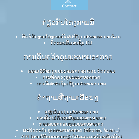
Contact
ກ່ຽວກັບໂຄງການນີ້
ຕິດຕໍ່ທີມງານໂຄງການດັດສະນີຄຸນນະພາບອາກາດໂລກ
ກົດ​ແລະ​ສື່​ມວນ​ຊົນ Kit
ການຄົ້ນຄວ້າຄຸນນະພາບອາກາດ
ຄວາມຮູ້ດ້ານຄຸນນະພາບອາກາດ ແລະ ບົດຄວາມ
ການທົດລອງຄຸນນະພາບອາກາດ
ການວິເຄາະເຊັນເຊີຄຸນນະພາບອາກາດ
ຄໍາຖາມທີ່ຖາມເລື້ອຍໆ
ແຫຼ່ງຂໍ້ມູນຄຸນນະພາບອາກາດ
ການຄິດໄລ່ດັດຊະນີຄຸນນະພາບອາກາດ
ການພະຍາກອນຄຸນນະພາບອາກາດ
ຜະລິດຕະພັນຄຸນນະພາບອາກາດ (ໜ້າກາກ, ຈໍພາບ…)
API (ການໂຕ້ຕອບການຂຽນໂປລແກລມແອັບພລິເຄຊັນ)