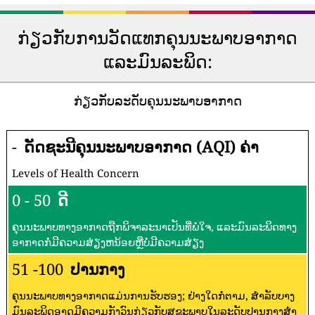
ກ່ຽວກັບການວັດແທກຄຸນນະພາບອາກາດ
ແລະມົນລະພິດ:
ກ່ຽວກັບລະດັບຄຸນນະພາບອາກາດ
-
ດັດຊະນີຄຸນນະພາບອາກາດ (AQI) ຄ່າ
Levels of Health Concern
0 - 50
ດີ
ຄຸນນະພາບທາງອາກາດຖືກພິຈາລະນາເປັນທີ່ພໍໃຈ, ແລະມົນລະພິດທາງ
ອາກາດກໍ່ມີຄວາມສ່ຽງຫນ້ອຍຫຼືບໍ່ມີຄວາມສ່ຽງ
51 -100
ປານກາງ
ຄຸນນະພາບທາງອາກາດແມ່ນການຮັບຮອງ; ຢ່າງໃດກໍ່ຕາມ, ສໍາລັບບາງ
ມົນລະພິດອາດມີຄວາມກັງວົນກ່ຽວກັບສຸຂະພາບໃນລະດັບປານກາງສໍາ