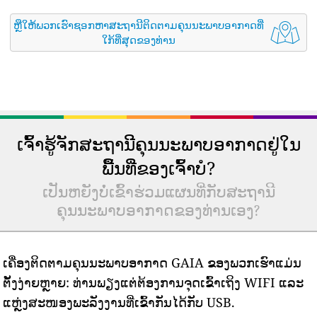
ຫຼືໃຫ້ພວກເຮົາຊອກຫາສະຖານີຕິດຕາມຄຸນນະພາບອາກາດທີ່
ໃກ້ທີ່ສຸດຂອງທ່ານ
ເຈົ້າຮູ້ຈັກສະຖານີຄຸນນະພາບອາກາດຢູ່ໃນ
ພື້ນທີ່ຂອງເຈົ້າບໍ?
ເປັນຫຍັງບໍ່ເຂົ້າຮ່ວມແຜນທີ່ກັບສະຖານີ
ຄຸນນະພາບອາກາດຂອງທ່ານເອງ?
ເຄື່ອງຕິດຕາມຄຸນນະພາບອາກາດ GAIA ຂອງພວກເຮົາແມ່ນ
ຕັ້ງງ່າຍຫຼາຍ: ທ່ານພຽງແຕ່ຕ້ອງການຈຸດເຂົ້າເຖິງ WIFI ແລະ
ແຫຼ່ງສະໜອງພະລັງງານທີ່ເຂົ້າກັນໄດ້ກັບ USB.