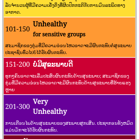
ລັບຈໍານວນຜູ້ທີ່ມີຄວາມເຄັ່ງຕຶງທີ່ຜິດປົກກະຕິກັບການມົນລະພິດທາງ
ອາກາດ.
Unhealthy
101-150
for sensitive groups
ສະມາຊິກຂອງກຸ່ມທີ່ມີຄວາມອ່ອນໄຫວອາດຈະມີຜົນກະທົບຕໍ່ສຸຂະພາບ
ປະຊາຊົນທົ່ວໄປບໍ່ໄດ້ຮັບຜົນກະທົບ.
151-200
ບໍ່ມີສຸຂະພາບດີ
ທຸກໆຄົນອາດຈະເລີ່ມປະສົບຜົນກະທົບດ້ານສຸຂະພາບ; ສະມາຊິກຂອງ
ກຸ່ມທີ່ມີຄວາມອ່ອນໄຫວອາດຈະມີຜົນກະທົບດ້ານສຸຂະພາບທີ່ຮ້າຍແຮງ
ຫຼາຍ
Very
201-300
Unhealthy
ການເຕືອນໄພດ້ານສຸຂະພາບຂອງສະພາບສຸກເສີນ. ປະຊາກອນທັງຫມົດ
ແມ່ນມັກຈະໄດ້ຮັບຜົນກະທົບ.