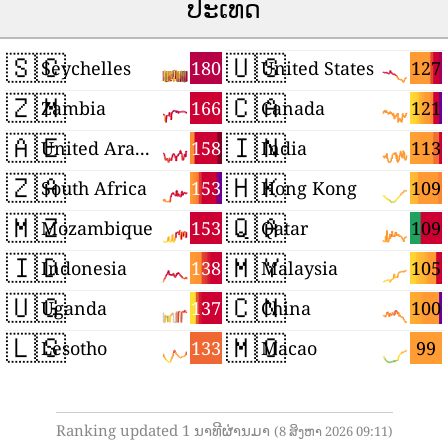
ປະເທດ
🇸🇨
🇺🇸
180
127
Seychelles
United States
🇿🇲
🇨🇦
166
121
Zambia
Canada
🇦🇪
🇮🇳
158
113
United Arab Emirates
India
🇿🇦
🇭🇰
153
109
South Africa
Hong Kong
🇲🇿
🇶🇦
153
109
Mozambique
Qatar
🇮🇩
🇲🇾
138
105
Indonesia
Malaysia
🇺🇬
🇨🇳
137
100
Uganda
China
🇱🇸
🇲🇴
133
99
Lesotho
Macao
Ranking updated 1 ນາທີຜ່ານມາ
(8 ສິງຫາ 2026 09:11)