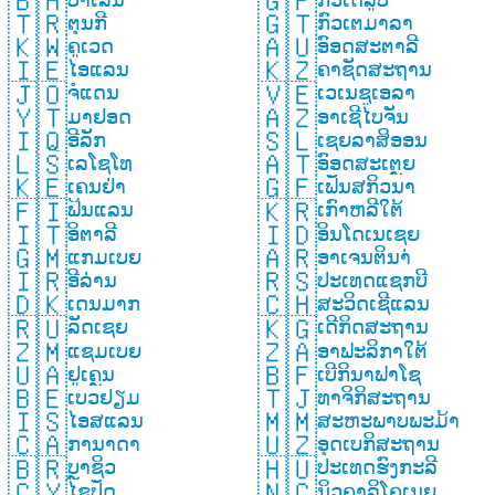
🇧🇭
🇬🇵
🇹🇷
🇬🇹
ຕຸນກີ
ກົວເຕມາລາ
🇰🇼
🇦🇺
ຄູເວດ
ອົອດສະຕາລີ
🇮🇪
🇰🇿
ໄອແລນ
ຄາຊັດສະຖານ
🇯🇴
🇻🇪
ຈໍແດນ
ເວເນຊູເອລາ
🇾🇹
🇦🇿
ມາຢອດ
ອາເຊີໄບຈັນ
🇮🇶
🇸🇱
ອີລັກ
ເຊຍລາສິອອນ
🇱🇸
🇦🇹
ເລໂຊໂທ
ອົອດສະເຕຼຍ
🇰🇪
🇬🇫
ເຄນຢ່າ
ເຟັນສກິວນາ
🇫🇮
🇰🇷
ຟິນແລນ
ເກົາຫລີໃຕ້
🇮🇹
🇮🇩
ອິຕາລີ
ອິນໂດເນເຊຍ
🇬🇲
🇦🇷
ແກມເບຍ
ອາເຈນຕິນາ່
🇮🇷
🇷🇸
ອີລ່ານ
ປະເທດແຊກບີ
🇩🇰
🇨🇭
ເດນມາກ
ສະວິດເຊີແລນ
🇷🇺
🇰🇬
ລັດເຊຍ
ເດີກິດສະຖານ
🇿🇲
🇿🇦
ແຊມເບຍ
ອາຟະລິກາໃຕ້
🇺🇦
🇧🇫
ຢູເຄຼນ
ເບີກິນາຟາໂຊ
🇧🇪
🇹🇯
ເບວຢຽມ
ທາຈິກິສະຖານ
🇮🇸
🇲🇲
ໄອສແລນ
ສະຫະພາບພະມ້າ
🇨🇦
🇺🇿
ການາດາ
ອຸດເບກິສະຖານ
🇧🇷
🇭🇺
ບຼາຊິວ
ປະເທດຮົງກະລີ
🇨🇾
🇳🇨
ໄຊປັຼດ
ນິວຄາລິໂຄເນຍ