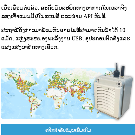
ເມື່ອເຊື່ອມຕໍ່ແລ້ວ, ລະດັບມົນລະພິດທາງອາກາດໃນເວລາຈິງ
ຂອງເຈົ້າແມ່ນມີຢູ່ໃນແຜນທີ່ ແລະຜ່ານ API ທັນທີ.
ສະຖານີດັ່ງກ່າວມາພ້ອມກັບສາຍໄຟທີ່ສາມາດກັນນ້ໍາໄດ້ 10
ແມັດ, ແຫຼ່ງສະຫນອງພະລັງງານ USB, ອຸປະກອນຕິດຕັ້ງແລະ
ແຜງແສງອາທິດທາງເລືອກ.
ຄລິກສຳລັບຂໍ້ມູນເພີ່ມເຕີມ