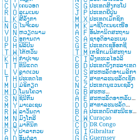
🇨🇻
🇸🇬
ເຄບວອດ
ປະເທດສິງກະໂປ
🇷🇴
🇯🇵
ລູເມເນຍ
ປະເທດຍີ່ປຸ່ນ
🇱🇰
🇲🇽
ສີລັງກາ
ປະເທດເມັກຊິກ
🇳🇬
🇲🇰
ໄນຈີເລຍ
ມາຊິໂດເນຍເໜືອ
🇻🇳
🇦🇫
ຫວຽດນາມ
ອັຟການິດສະຖານ
🇺🇬
🇸🇦
ອູການດາ
ຊາອຸດິອາລະເບຍ
🇵🇭
🇬🇪
ຟິລິປິນ
ປະເທດເຊອັອກຊີ
🇹🇼
🇹🇲
ໄຕ້ຫວັນ
ເຕຣີກເມນິສະຖານ
🇰🇭
🇨🇮
ກຳປູເຈຍ
ຝັ່ງທະເລໄອວໍລິ
🇹🇹
🇧🇩
ທິນິແດດ
ປະເທດບັງກະລາເທດ
🇱🇻
🇺🇸
ລຼາດເວຍ
ສະຫະລັດອາເມລິກາ
🇹🇭
🇨🇿
ປະເທດໄທ
ສາທາລະນະລັດເຊັກ
🇲🇺
🇳🇿
ມໍຣິຕຽດ
ປະເທດນູແວນເຊລັງ
🇲🇩
🇬🇧
ໂມນໂຄວາ
ສະຫະ
🇦🇪
🇸🇳
ສະຫະລັດອາຫລັບເອ
ຊິນີກັນ
ລາດຊະອານາຈັກ
🇩🇴
🇲🇾
ສາທາລະນະລັດ
ມິເລດ
ມາເລເຊຍ
🇧🇦
🇷🇼
ປະເທດບົດສະນີແຮກ
ໂດມິນິກັນ
ລາວັນດາ
🇨🇼
🇲🇳
Curaçao
ເຊໂກວີນ
ມົງໂກລີ
🇨🇩
🇲🇶
DR Congo
ມາຕິນິກ
🇬🇮
🇵🇾
Gibraltar
ປາລາກວຍ
🇬🇬
🇦🇩
Guernsey
ອັນດໍລາ