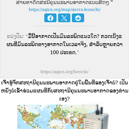
ສາຍຕາດັດສະນີຄຸນນະພາບອາກາດແບບສົດໆ
”
https://aqicn.org/map/sierra-leone/lo/
ແບ່ງປັນ: “
ມື້ນີ້ອາກາດເປັນມົນລະພິດແນວໃດ? ກວດເບິ່ງແ
ຜນທີ່ມົນລະພິດທາງອາກາດໃນເວລາຈິງ, ສໍາລັບຫຼາຍກວ່າ
100 ປະເທດ.
”
https://aqicn.org/here/lo/
ເຈົ້າຮູ້ຈັກສະຖານີຄຸນນະພາບອາກາດຢູ່ໃນພື້ນທີ່ຂອງເຈົ້າບໍ?
ເປັນ
ຫຍັງບໍ່ເຂົ້າຮ່ວມແຜນທີ່ກັບສະຖານີຄຸນນະພາບອາກາດຂອງທ່ານ
ເອງ?