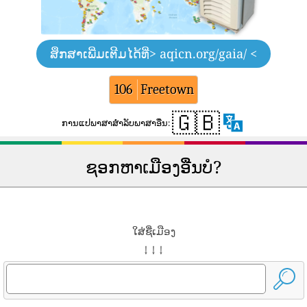
ສຶກສາເພີ່ມເຕີມໄດ້ທີ່
> aqicn.org/gaia/ <
106
Freetown
🇬🇧
ການ​ແປ​ພາ​ສາ​ສໍາ​ລັບ​ພາ​ສາ​ອື່ນ​:
ຊອກຫາເມືອງອື່ນບໍ?
ໃສ່ຊື່ເມືອງ
↓ ↓ ↓