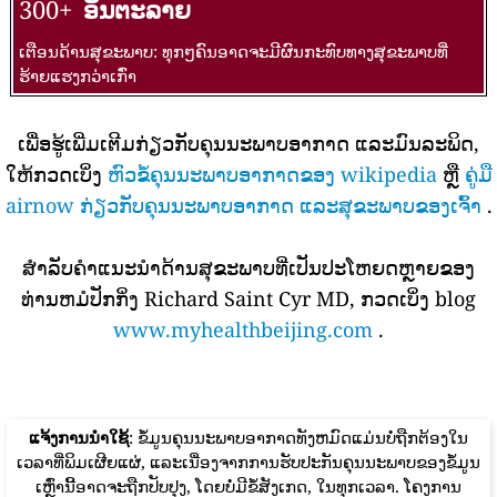
300+
ອັນຕະລາຍ
ເຕືອນດ້ານສຸຂະພາບ: ທຸກໆຄົນອາດຈະມີຜົນກະທົບທາງສຸຂະພາບທີ່
ຮ້າຍແຮງກວ່າເກົ່າ
ເພື່ອຮູ້ເພີ່ມເຕີມກ່ຽວກັບຄຸນນະພາບອາກາດ ແລະມົນລະພິດ,
ໃຫ້ກວດເບິ່ງ
ຫົວຂໍ້ຄຸນນະພາບອາກາດຂອງ wikipedia
ຫຼື
ຄູ່ມື
airnow ກ່ຽວກັບຄຸນນະພາບອາກາດ ແລະສຸຂະພາບຂອງເຈົ້າ
.
ສໍາລັບຄໍາແນະນໍາດ້ານສຸຂະພາບທີ່ເປັນປະໂຫຍດຫຼາຍຂອງ
ທ່ານຫມໍປັກກິ່ງ Richard Saint Cyr MD, ກວດເບິ່ງ blog
www.myhealthbeijing.com
.
ແຈ້ງການນໍາໃຊ້
: ຂໍ້ມູນຄຸນນະພາບອາກາດທັງຫມົດແມ່ນບໍ່ຖືກຕ້ອງໃນ
ເວລາທີ່ພິມເຜີຍແຜ່, ແລະເນື່ອງຈາກການຮັບປະກັນຄຸນນະພາບຂອງຂໍ້ມູນ
ເຫຼົ່ານີ້ອາດຈະຖືກປັບປຸງ, ໂດຍບໍ່ມີຂໍ້ສັງເກດ, ໃນທຸກເວລາ. ໂຄງການ