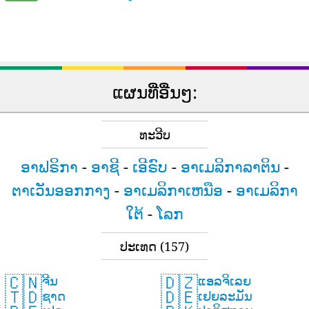
ແຜນທີ່ອື່ນໆ:
ທະວີບ
ອາຟຣິກາ
-
ອາຊີ
-
ເອີຣົບ
-
ອາເມລິກາລາຕິນ
-
ຕາເວັນອອກກາງ
-
ອາເມລິກາເຫນືອ
-
ອາເມລິກາ
ໃຕ້
-
ໂລກ
ປະເທດ
(157)
🇨🇳
🇩🇿
ຈີນ
ແອລຈິເລຍ
🇹🇩
🇩🇪
ຊາດ
ເຢຍລະມັນ