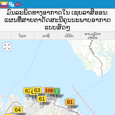
ມົນລະພິດທາງອາກາດໃນ ເຊຍລາສິອອນ:
ແຜນທີ່ສາຍຕາດັດສະນີຄຸນນະພາບອາກາດ
ແບບສົດໆ
ອາເມລິກາ
ໂລກ
ອາຊີ
ເອີຣົບ
ເຫນືອ