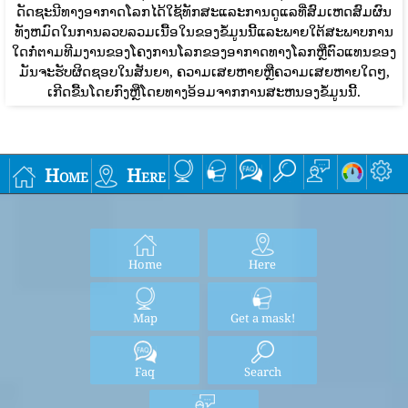
ດັດຊະນີທາງອາກາດໂລກໄດ້ໃຊ້ທັກສະແລະການດູແລທີ່ສົມເຫດສົມຜົນ
ທັງຫມົດໃນການລວບລວມເນື້ອໃນຂອງຂໍ້ມູນນີ້ແລະພາຍໃຕ້ສະພາບການ
ໃດກໍ່ຕາມທີມງານຂອງໂຄງການໂລກຂອງອາກາດທາງໂລກຫຼືຕົວແທນຂອງ
ມັນຈະຮັບຜິດຊອບໃນສັນຍາ, ຄວາມເສຍຫາຍຫຼືຄວາມເສຍຫາຍໃດໆ,
ເກີດຂື້ນໂດຍກົງຫຼືໂດຍທາງອ້ອມຈາກການສະຫນອງຂໍ້ມູນນີ້.
Home
Here
Home
Here
Map
Get a mask!
Faq
Search