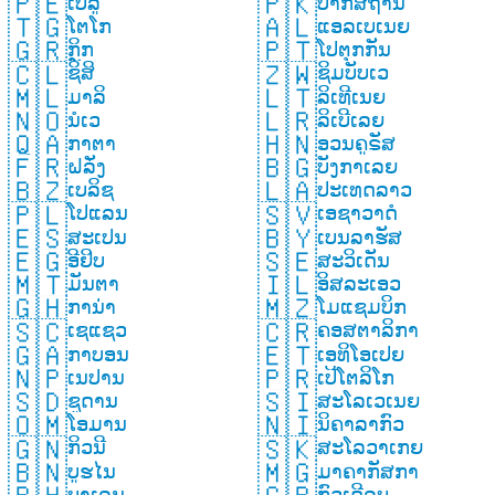
🇵🇪
🇵🇰
ເປລູ
ປາກິສຖານ
🇹🇬
🇦🇱
ໂຕໂກ
ແອລເບເນຍ
🇬🇷
🇵🇹
ກິຼກ
ໂປຕຸກກັນ
🇨🇱
🇿🇼
ຊິສິ
ຊິມບັບເວ
🇲🇱
🇱🇹
ມາລິ
ລິເທີເນຍ
🇳🇴
🇱🇷
ນໍເວ
ລິເບີເລຍ
🇶🇦
🇭🇳
ກາຕາ
ອວນຄູຣັສ
🇫🇷
🇧🇬
ຝລັ່ງ
ບັງກາເລຍ
🇧🇿
🇱🇦
ເບລິຊ
ປະເທດລາວ
🇵🇱
🇸🇻
ໂປແລນ
ເອຊາວາດໍ
🇪🇸
🇧🇾
ສະເປນ
ເບນລາຮັສ
🇪🇬
🇸🇪
ອີຢິບ
ສະວິເດັນ
🇲🇹
🇮🇱
ມັນຕາ
ອິສລະເອວ
🇬🇭
🇲🇿
ການ່າ
ໂມແຊມບິກ
🇸🇨
🇨🇷
ເຊແຊວ
ຄອສຕາລິກາ
🇬🇦
🇪🇹
ກາບອນ
ເອທິໂອເປຍ
🇳🇵
🇵🇷
ເນປານ
ເປີໂຕລິໂກ
🇸🇩
🇸🇮
ຊູດານ
ສະໂລເວເນຍ
🇴🇲
🇳🇮
ໂອມານ
ນິຄາລາກົວ
🇬🇳
🇸🇰
ກິວນີ
ສະໂລວາເກຍ
🇧🇳
🇲🇬
ບູຮໄນ
ມາຄາກັສກາ
ບາເລນ
ກົວເດີລູບ