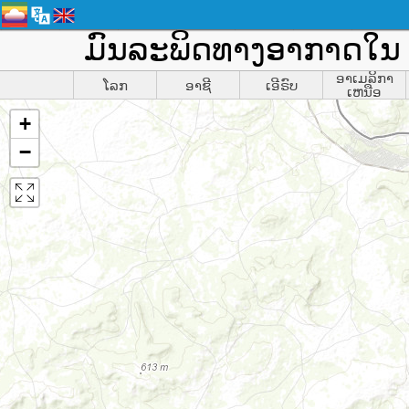
ມົນລະພິດທາງອາກາດໃນ 
ອາເມລິກາ
ໂລກ
ອາຊີ
ເອີຣົບ
ເຫນືອ
+
−