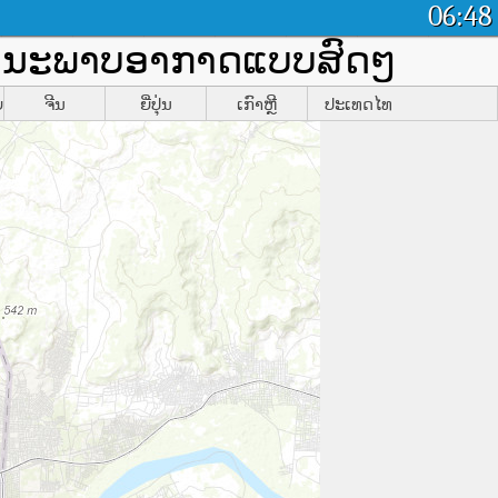
06:48
ຄຸນນະພາບອາກາດແບບສົດໆ
ຍ
ຈີນ
ຍີ່ປຸ່ນ
ເກົາຫຼີ
ປະເທດໄທ