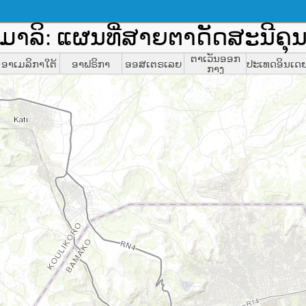
ມາລິ: ແຜນທີ່ສາຍຕາດັດສະນີ
ຕາເວັນອອກ
ອາເມລິກາໃຕ້
ອາຟຣິກາ
ອອສເຕຣເລຍ
ປະເທດອິນເດ
ກາງ