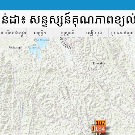
រវ៉ាន់ដា៖ សន្ទស្សន៍គុណភាពខ្
អាមេរិកខាងត្បូង
អាហ្រ្វិក
អូស្ត្រាលី
មជ្ឈិមបូព៌ា
ប្រទេសឥណ្ឌា