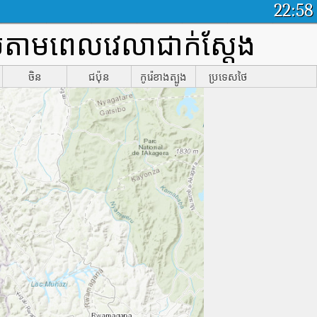
22:58
យល់តាមពេលវេលាជាក់ស្តែង
ចិន
ជប៉ុន
កូរ៉េខាងត្បូង
ប្រទេសថៃ