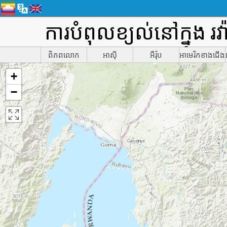
ការបំពុលខ្យល់នៅក្នុង 
ពិភពលោក
អាស៊ី
អឺរ៉ុប
អាមេរិកខាងជើង
+
−