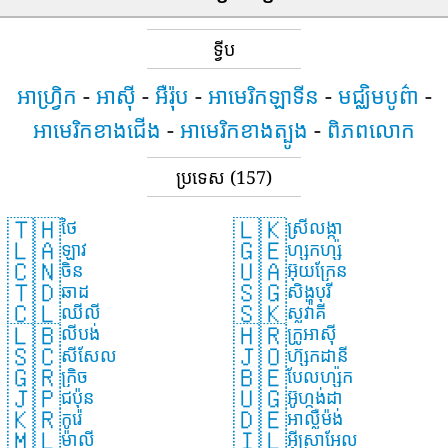
ទ្វីប
អាហ្រ្វិក
-
អាស៊ី
-
អឺរ៉ុប
-
អាមេរិកឡាទីន
-
មជ្ឈិមបូព៌ា
-
អាមេរិកខាងជើង
-
អាមេរិកខាងត្បូង
-
ពិភពលោក
ប្រទេស
(157)
🇹🇭
🇱🇰
ថៃ
ស្រីលង្កា
🇱🇦
🇬🇪
ឡាវ
ហ្សកហ្ស៉ី
🇨🇳
🇺🇦
ចិន
អ៊ុយក្រែន
🇹🇩
🇸🇬
ឆាដ
សិង្ហបុរី
🇨🇱
🇸🇰
ឈីលី
ស្លូវ៉ាគី
🇱🇧
🇭🇷
លីបង់
ក្រូអាស៊ី
🇸🇨
🇯🇴
សីសែល
ហ៊្សកដានី
🇬🇷
🇧🇪
ក្រិច
បែលហ្ស៉ិក
🇯🇵
🇺🇬
ជប៉ុន
អ៊ូហ្កង់ដា
🇰🇷
🇩🇪
កូរ៉េ
អាល្លឺម៉ង់
🇲🇱
🇮🇱
ម៉ាលី
អ៊ីស្រាអែល