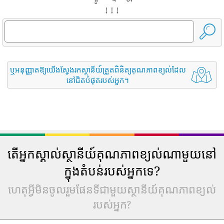
↓ ↓ ↓
ឬអនុញ្ញាតឱ្យយើងស្វែងរកស្ថានីយ៍ត្រួតពិនិត្យគុណភាពខ្យល់ដែល
នៅជិតបំផុតរបស់អ្នក។
តើអ្នកស្គាល់ស្ថានីយ៍គុណភាពខ្យល់ណាមួយនៅ
ក្នុងតំបន់របស់អ្នកទេ?
ហេតុអ្វីមិនចូលរួមផែនទីជាមួយស្ថានីយ៍គុណភាពខ្យល់
របស់អ្នក?