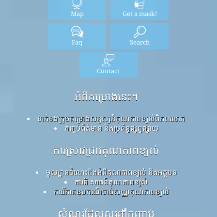
Map
Get a mask!
Faq
Search
Contact
អំពីគម្រោងនេះ។
ទាក់ទងក្រុមគម្រោងសន្ទស្សន៍គុណភាពខ្យល់ពិភពលោក
កញ្ចប់ព័ត៌មាន និងប្រព័ន្ធផ្សព្វផ្សាយ
ការស្រាវជ្រាវគុណភាពខ្យល់
មូលដ្ឋានចំណេះដឹងអំពីគុណភាពខ្យល់ និងអត្ថបទ
ការពិសោធន៍គុណភាពខ្យល់
ការវិភាគឧបករណ៍ចាប់សញ្ញាគុណភាពខ្យល់
សំណួរដែលសួរញឹកញាប់