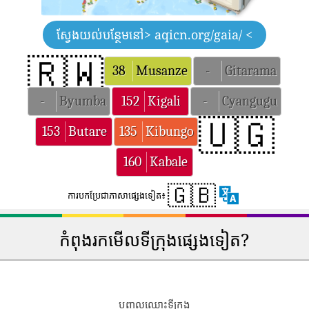
ស្វែងយល់បន្ថែមនៅ
> aqicn.org/gaia/ <
🇷🇼
38
Musanze
-
Gitarama
-
Byumba
152
Kigali
-
Cyangugu
🇺🇬
153
Butare
135
Kibungo
160
Kabale
🇬🇧
ការបកប្រែជាភាសាផ្សេងទៀត៖
កំពុងរកមើលទីក្រុងផ្សេងទៀត?
បញ្ចូលឈ្មោះទីក្រុង