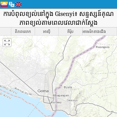
ការបំពុលខ្យល់នៅក្នុង Gisenyi៖ សន្ទស្សន៍គុណ
ភាពខ្យល់តាមពេលវេលាជាក់ស្តែង
ពិភពលោក
អាស៊ី
អឺរ៉ុប
អាមេរិកខាងជើង