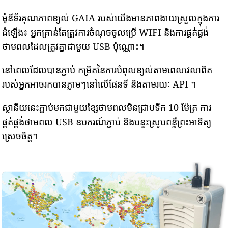
ម៉ូនីទ័រគុណភាពខ្យល់ GAIA របស់យើងមានភាពងាយស្រួលក្នុងការ
ដំឡើង៖ អ្នកគ្រាន់តែត្រូវការចំណុចចូលប្រើ WIFI និងការផ្គត់ផ្គង់
ថាមពលដែលត្រូវគ្នាជាមួយ USB ប៉ុណ្ណោះ។
នៅពេលដែលបានភ្ជាប់ កម្រិតនៃការបំពុលខ្យល់តាមពេលវេលាពិត
របស់អ្នកអាចរកបានភ្លាមៗនៅលើផែនទី និងតាមរយៈ API ។
ស្ថានីយនេះភ្ជាប់មកជាមួយខ្សែថាមពលមិនជ្រាបទឹក 10 ម៉ែត្រ ការ
ផ្គត់ផ្គង់ថាមពល USB ឧបករណ៍ភ្ជាប់ និងបន្ទះស្រូបពន្លឺព្រះអាទិត្យ
ស្រេចចិត្ត។