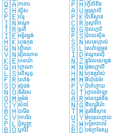
🇶🇦
🇵🇭
កាតារ
ហ្វ៉ីលីពីន
🇨🇭
🇦🇺
ស្វីស
អូស្ត្រាលី
🇵🇪
🇵🇰
ប៉េរូ
ប៉ាគីស្ថាន
🇮🇳
🇨🇷
ឥណ្ឌា
កូស្តារីកា
🇹🇷
🇧🇬
ទួរគី
ប៊ុលហ្គារី
🇮🇪
🇵🇸
អៀរឡង់
ប៉ាលេស្ទីន
🇭🇰
🇸🇳
ហុងកុង
សេនេហ្កាល់
🇬🇳
🇸🇱
ហ្គីណេ
សេរ៉ាឡេអូន
🇻🇳
🇮🇩
វៀតណាម
ឥណ្ឌូនេស៊ី
🇰🇪
🇳🇿
កេនយ៉ា
នូវែលសេឡង់
🇬🇭
🇲🇳
ហ្កាណា
ម៉ុងហ្គោលី
🇱🇸
🇭🇳
លើសូតូ
ហុងឌួរ៉ាស់
🇫🇷
🇲🇲
បារាំង
មីយ៉ាន់ម៉ា
🇸🇩
🇵🇾
ស៊ូដង់
ប៉ារ៉ាហ្គាយ
🇳🇴
🇬🇹
ន័រវែស
ហ្គាតេម៉ាឡា
🇴🇲
🇦🇷
អូម៉ង់
អារហ្សង់ទីន
🇨🇾
🇳🇬
ស៉ីពរ៍
នីហ្សេរីយ៉ា
🇧🇭
🇹🇲
បារ៉ែន
តួរមិនីស្ថាន
🇨🇻
🇺🇾
កាបវែរ
អ៊ុយរុយហ្គាយ
🇵🇱
🇿🇼
ប៉ូលូញ
ហ្ស៊ីមបាបវ៉េ
🇧🇴
🇧🇩
បូលីវី
បង់ក្លាដែស្ស