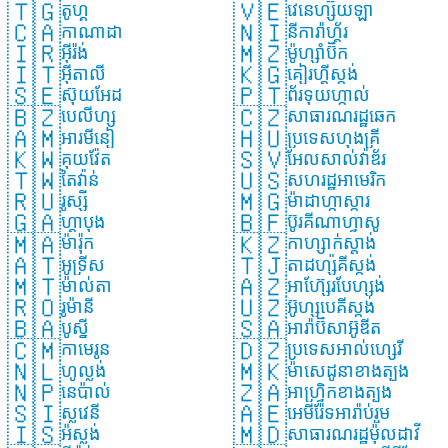
🇹🇬
🇻🇪
តូហ្គូ
វេនេហ្ស៊ុយឡា
🇨🇦
🇳🇮
កាណាដា
នីការ៉ាហ្គ័រ
🇮🇷
🇲🇿
អ៊ីរ៉ង់
ម៉ូហ្សាំប៊ិក
🇮🇹
🇰🇬
អ៊ីតាលី
គៀរហ្គីស្តង់
🇸🇪
🇵🇹
ស៊ុយអែដ
ព័រទុយហ្កាល់
🇧🇿
🇨🇿
បេលីហ្ស
សាធារណរដ្ឋឆេក
🇦🇲
🇭🇺
អារមីនៀ
ប្រទេសហុងគ្រី
🇰🇼
🇸🇻
គុយវ៉ែត
អែលសាល់វ៉ាឌ័រ
🇹🇼
🇺🇸
តៃវ៉ាន់
សហរដ្ឋអាមេរិក
🇷🇺
🇲🇬
រូស្ស៊ី
ម៉ាដាហ្កាស្ការ
🇬🇦
🇧🇫
ហ្គាបុង
ប៊ូរគីណាហ្វាសូ
🇲🇦
🇰🇿
ម៉ារ៉ុក
កាហ្សាក់ស្តាង់់
🇦🇹
🇹🇯
អូទ្រីស
តាដហ្ស៉ីគីស្តង់
🇲🇹
🇦🇿
ម៉ាល់តា
អាហ៊្សែរបែហ្សង់
🇷🇴
🇺🇿
រូម៉ានី
អ៊ូហ្សបេគីស្តង់
🇧🇦
🇸🇦
បូស្ន៉ី
អារ៉ាប៊ីសាអ៊ូឌីត
🇨🇲
🇩🇿
កាមេរូន
ប្រទេសអាល់ហ្សេរី
🇳🇱
🇲🇰
ហូល្លង់
ម៉ាសេដូនាខាងត្បូង
🇳🇵
🇿🇦
នេប៉ាល់
អាហ្វ្រិកខាងត្បូង
🇸🇮
🇦🇪
ស្លូវេនី
អេមីរ៉ែទអារ៉ាប់រួម
🇮🇸
🇲🇩
អ៉ីស្លង់
សាធារណរដ្ឋម៉ុលដាវី