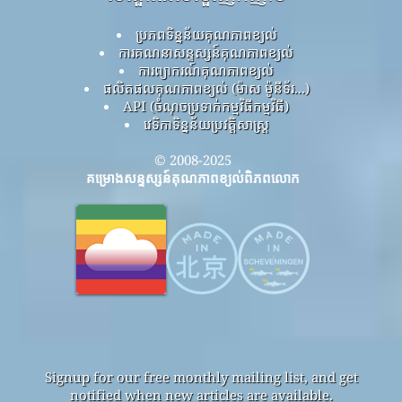
ប្រភពទិន្នន័យគុណភាពខ្យល់
ការគណនាសន្ទស្សន៍គុណភាពខ្យល់
ការព្យាករណ៍គុណភាពខ្យល់
ផលិតផលគុណភាពខ្យល់ (ម៉ាស ម៉ូនីទ័រ...)
API (ចំណុចប្រទាក់កម្មវិធីកម្មវិធី)
វេទិកាទិន្នន័យប្រវត្តិសាស្ត្រ
© 2008-2025
គម្រោងសន្ទស្សន៍គុណភាពខ្យល់ពិភពលោក
Signup for our free monthly mailing list, and get
notified when new articles are available.