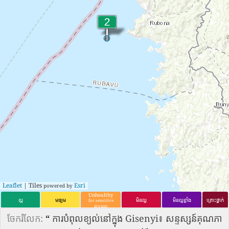
Leaflet
| Tiles
Esri
powered by
Unhealthy
ល្អ
មធ្យម
មិនល្អ
មិនល្អខ្លាំង
គ្រោះថ្នាក់
for sensitive
groups
ចែករំលែក:
“
ការបំពុលខ្យល់នៅក្នុង Gisenyi៖ សន្ទស្សន៍គុណភា