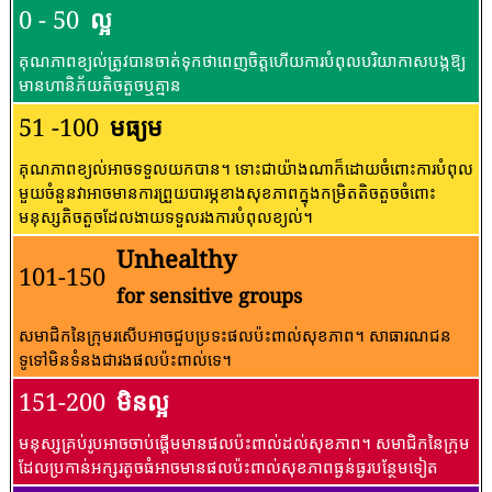
0 - 50
ល្អ
គុណភាពខ្យល់ត្រូវបានចាត់ទុកថាពេញចិត្តហើយការបំពុលបរិយាកាសបង្កឱ្យ
មានហានិភ័យតិចតួចឬគ្មាន
51 -100
មធ្យម
គុណភាពខ្យល់អាចទទួលយកបាន។ ទោះជាយ៉ាងណាក៏ដោយចំពោះការបំពុល
មួយចំនួនវាអាចមានការព្រួយបារម្ភខាងសុខភាពក្នុងកម្រិតតិចតួចចំពោះ
មនុស្សតិចតួចដែលងាយទទួលរងការបំពុលខ្យល់។
Unhealthy
101-150
for sensitive groups
សមាជិកនៃក្រុមរសើបអាចជួបប្រទះផលប៉ះពាល់សុខភាព។ សាធារណជន​
ទូទៅ​មិន​ទំនង​ជា​រង​ផល​ប៉ះពាល់​ទេ។
151-200
មិនល្អ
មនុស្សគ្រប់រូបអាចចាប់ផ្តើមមានផលប៉ះពាល់ដល់សុខភាព។ សមាជិកនៃក្រុម
ដែលប្រកាន់អក្សរតូចធំអាចមានផលប៉ះពាល់សុខភាពធ្ងន់ធ្ងរបន្ថែមទៀត