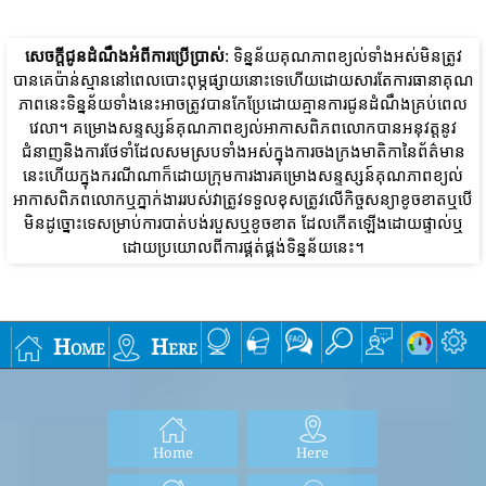
សេចក្តីជូនដំណឹងអំពីការប្រើប្រាស់
: ទិន្នន័យគុណភាពខ្យល់ទាំងអស់មិនត្រូវ
បានគេប៉ាន់ស្មាននៅពេលបោះពុម្ភផ្សាយនោះទេហើយដោយសារតែការធានាគុណ
ភាពនេះទិន្នន័យទាំងនេះអាចត្រូវបានកែប្រែដោយគ្មានការជូនដំណឹងគ្រប់ពេល
វេលា។ គម្រោងសន្ទស្សន៍គុណភាពខ្យល់អាកាសពិភពលោកបានអនុវត្តនូវ
ជំនាញនិងការថែទាំដែលសមស្របទាំងអស់ក្នុងការចងក្រងមាតិកានៃព័ត៌មាន
នេះហើយក្នុងករណីណាក៏ដោយក្រុមការងារគម្រោងសន្ទស្សន៍គុណភាពខ្យល់
អាកាសពិភពលោកឬភ្នាក់ងាររបស់វាត្រូវទទួលខុសត្រូវលើកិច្ចសន្យាខូចខាតឬបើ
មិនដូច្នោះទេសម្រាប់ការបាត់បង់របួសឬខូចខាត ដែលកើតឡើងដោយផ្ទាល់ឬ
ដោយប្រយោលពីការផ្គត់ផ្គង់ទិន្នន័យនេះ។
Home
Here
Home
Here