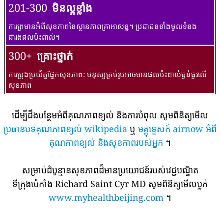
201-300
មិនល្អខ្លាំង
ការព្រមានអំពីសុខភាពនៃស្ថានភាពគ្រាអាសន្ន។ ប្រជាជនទាំងមូលទំនង
ជារងផលប៉ះពាល់។
300+
គ្រោះថ្នាក់
ការប្រុងប្រយ័ត្នផ្នែកសុខភាព: មនុស្សគ្រប់រូបអាចមានផលប៉ះពាល់ធ្ងន់ធ្ងរលើ
សុខភាព
ដើម្បីដឹងបន្ថែមអំពីគុណភាពខ្យល់ និងការបំពុល សូមពិនិត្យមើល
ប្រធានបទគុណភាពខ្យល់ wikipedia
ឬ
មគ្គុទ្ទេសក៍ airnow អំពី
គុណភាពខ្យល់ និងសុខភាពរបស់អ្នក
។
សម្រាប់ដំបូន្មានសុខភាពដ៏មានប្រយោជន៍របស់វេជ្ជបណ្ឌិត
ទីក្រុងប៉េកាំង Richard Saint Cyr MD សូមពិនិត្យមើលប្លក់
www.myhealthbeijing.com
។