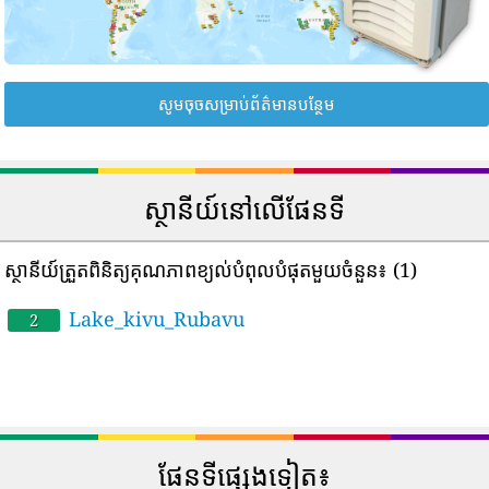
សូមចុចសម្រាប់ព័ត៌មានបន្ថែម
ស្ថានីយ៍នៅលើផែនទី
ស្ថានីយ៍ត្រួតពិនិត្យគុណភាពខ្យល់បំពុលបំផុតមួយចំនួន៖
(1)
Lake_kivu_Rubavu
2
ផែនទីផ្សេងទៀត៖