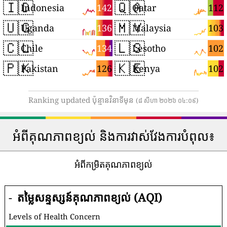
🇮🇩
🇶🇦
142
112
Indonesia
Qatar
🇺🇬
🇲🇾
136
103
Uganda
Malaysia
🇨🇱
🇱🇸
134
102
Chile
Lesotho
🇵🇰
🇰🇪
126
102
Pakistan
Kenya
Ranking updated ប៉ុន្មានវិនាទីមុន
(៨ សីហា ២០២៦ ០៤:០៩)
អំពីគុណភាពខ្យល់ និងការវាស់វែងការបំពុល៖
អំពីកម្រិតគុណភាពខ្យល់
-
តម្លៃសន្ទស្សន៍គុណភាពខ្យល់ (AQI)
Levels of Health Concern