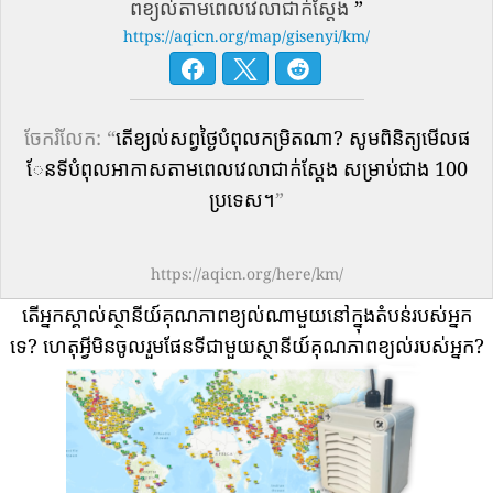
ពខ្យល់តាមពេលវេលាជាក់ស្តែង
”
https://aqicn.org/map/gisenyi/km/
ចែករំលែក: “
តើ​ខ្យល់​សព្វថ្ងៃ​បំពុល​កម្រិត​ណា? សូមពិនិត្យមើលផ
ែនទីបំពុលអាកាសតាមពេលវេលាជាក់ស្តែង សម្រាប់ជាង 100
ប្រទេស។
”
https://aqicn.org/here/km/
តើអ្នកស្គាល់ស្ថានីយ៍គុណភាពខ្យល់ណាមួយនៅក្នុងតំបន់របស់អ្នក
ទេ?
ហេតុអ្វីមិនចូលរួមផែនទីជាមួយស្ថានីយ៍គុណភាពខ្យល់របស់អ្នក?