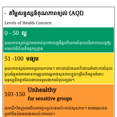
-
តម្លៃសន្ទស្សន៍គុណភាពខ្យល់ (AQI)
Levels of Health Concern
0 - 50
ល្អ
គុណភាពខ្យល់ត្រូវបានចាត់ទុកថាពេញចិត្តហើយការបំពុលបរិយាកាសបង្កឱ្យ
មានហានិភ័យតិចតួចឬគ្មាន
51 -100
មធ្យម
គុណភាពខ្យល់អាចទទួលយកបាន។ ទោះជាយ៉ាងណាក៏ដោយចំពោះការបំពុល
មួយចំនួនវាអាចមានការព្រួយបារម្ភខាងសុខភាពក្នុងកម្រិតតិចតួចចំពោះ
មនុស្សតិចតួចដែលងាយទទួលរងការបំពុលខ្យល់។
Unhealthy
101-150
for sensitive groups
សមាជិកនៃក្រុមរសើបអាចជួបប្រទះផលប៉ះពាល់សុខភាព។ សាធារណជន​
ទូទៅ​មិន​ទំនង​ជា​រង​ផល​ប៉ះពាល់​ទេ។