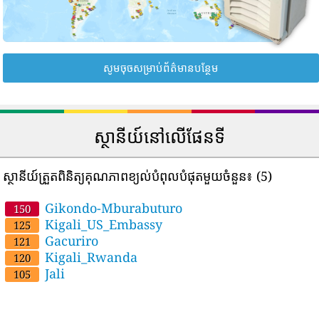
សូមចុចសម្រាប់ព័ត៌មានបន្ថែម
ស្ថានីយ៍នៅលើផែនទី
ស្ថានីយ៍ត្រួតពិនិត្យគុណភាពខ្យល់បំពុលបំផុតមួយចំនួន៖
(5)
Gikondo-Mburabuturo
150
Kigali_US_Embassy
125
Gacuriro
121
Kigali_Rwanda
120
Jali
105