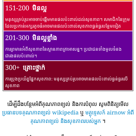
151-200
មិនល្អ
មនុស្សគ្រប់រូបអាចចាប់ផ្តើមមានផលប៉ះពាល់ដល់សុខភាព។ សមាជិកនៃក្រុម
ដែលប្រកាន់អក្សរតូចធំអាចមានផលប៉ះពាល់សុខភាពធ្ងន់ធ្ងរបន្ថែមទៀត
201-300
មិនល្អខ្លាំង
ការព្រមានអំពីសុខភាពនៃស្ថានភាពគ្រាអាសន្ន។ ប្រជាជនទាំងមូលទំនង
ជារងផលប៉ះពាល់។
300+
គ្រោះថ្នាក់
ការប្រុងប្រយ័ត្នផ្នែកសុខភាព: មនុស្សគ្រប់រូបអាចមានផលប៉ះពាល់ធ្ងន់ធ្ងរលើ
សុខភាព
ដើម្បីដឹងបន្ថែមអំពីគុណភាពខ្យល់ និងការបំពុល សូមពិនិត្យមើល
ប្រធានបទគុណភាពខ្យល់ wikipedia
ឬ
មគ្គុទ្ទេសក៍ airnow អំពី
គុណភាពខ្យល់ និងសុខភាពរបស់អ្នក
។