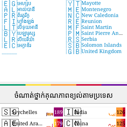
🇾🇹
🇪🇬
Mayotte
អេហ្ស៉ីប
🇲🇪
🇦🇱
Montenegro
អាល់បានី
🇳🇨
🇵🇷
New Caledonia
ព័រតូរីកូ
🇷🇪
🇫🇮
Reunion
ហ្វាំងឡង់
🇲🇫
🇱🇹
Saint Martin
លីទុយអានី
🇵🇲
🇧🇾
Saint Pierre And
បេឡារុស្ស
🇷🇸
🇱🇷
Serbia
Miquelon
លីបេរីយ៉ា
🇸🇧
🇪🇨
Solomon Islands
អេក្វាឌ័រ
🇬🇧
United Kingdom
ចំណាត់ថ្នាក់គុណភាពខ្យល់តាមប្រទេស
🇸🇨
🇮🇳
189
126
Seychelles
India
🇦🇪
🇨🇳
179
125
United Arab Emirates
China