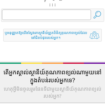
↓ ↓ ↓
ឬអនុញ្ញាតឱ្យយើងស្វែងរកស្ថានីយ៍ត្រួតពិនិត្យគុណភាពខ្យល់ដែល
នៅជិតបំផុតរបស់អ្នក។
តើអ្នកស្គាល់ស្ថានីយ៍គុណភាពខ្យល់ណាមួយនៅ
ក្នុងតំបន់របស់អ្នកទេ?
ហេតុអ្វីមិនចូលរួមផែនទីជាមួយស្ថានីយ៍គុណភាពខ្យល់
របស់អ្នក?