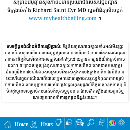
សម្រាប់ដំបូន្មានសុខភាពដ៏មានប្រយោជន៍របស់វេជ្ជបណ្ឌិត
ទីក្រុងប៉េកាំង Richard Saint Cyr MD សូមពិនិត្យមើលប្លក់
www.myhealthbeijing.com
។
សេចក្តីជូនដំណឹងអំពីការប្រើប្រាស់
: ទិន្នន័យគុណភាពខ្យល់ទាំងអស់មិនត្រូវ
បានគេប៉ាន់ស្មាននៅពេលបោះពុម្ភផ្សាយនោះទេហើយដោយសារតែការធានាគុណ
ភាពនេះទិន្នន័យទាំងនេះអាចត្រូវបានកែប្រែដោយគ្មានការជូនដំណឹងគ្រប់ពេល
វេលា។ គម្រោងសន្ទស្សន៍គុណភាពខ្យល់អាកាសពិភពលោកបានអនុវត្តនូវ
ជំនាញនិងការថែទាំដែលសមស្របទាំងអស់ក្នុងការចងក្រងមាតិកានៃព័ត៌មាន
នេះហើយក្នុងករណីណាក៏ដោយក្រុមការងារគម្រោងសន្ទស្សន៍គុណភាពខ្យល់
អាកាសពិភពលោកឬភ្នាក់ងាររបស់វាត្រូវទទួលខុសត្រូវលើកិច្ចសន្យាខូចខាតឬបើ
មិនដូច្នោះទេសម្រាប់ការបាត់បង់របួសឬខូចខាត ដែលកើតឡើងដោយផ្ទាល់ឬ
ដោយប្រយោលពីការផ្គត់ផ្គង់ទិន្នន័យនេះ។
Home
Here