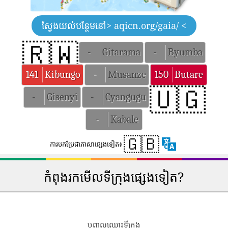
ស្វែងយល់បន្ថែមនៅ
> aqicn.org/gaia/ <
🇷🇼
-
Gitarama
-
Byumba
141
Kibungo
-
Musanze
150
Butare
🇺🇬
-
Gisenyi
-
Cyangugu
-
Kabale
🇬🇧
ការបកប្រែជាភាសាផ្សេងទៀត៖
កំពុងរកមើលទីក្រុងផ្សេងទៀត?
បញ្ចូលឈ្មោះទីក្រុង