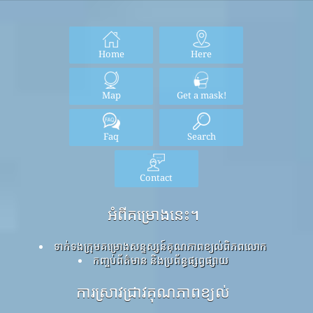
Home
Here
Map
Get a mask!
Faq
Search
Contact
អំពីគម្រោងនេះ។
ទាក់ទងក្រុមគម្រោងសន្ទស្សន៍គុណភាពខ្យល់ពិភពលោក
កញ្ចប់ព័ត៌មាន និងប្រព័ន្ធផ្សព្វផ្សាយ
ការស្រាវជ្រាវគុណភាពខ្យល់