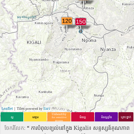
Leaflet
| Tiles
Esri
powered by
Unhealthy
ល្អ
មធ្យម
មិនល្អ
មិនល្អខ្លាំង
គ្រោះថ្នាក់
for sensitive
groups
ចែករំលែក:
“
ការបំពុលខ្យល់នៅក្នុង Kigali៖ សន្ទស្សន៍គុណភាព