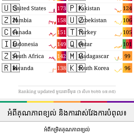
🇺🇸
🇵🇰
173
124
United States
Pakistan
🇿🇲
🇺🇿
158
106
Zambia
Uzbekistan
🇨🇦
🇹🇷
151
105
Canada
Turkey
🇮🇩
🇶🇦
149
101
Indonesia
Qatar
🇿🇦
🇲🇬
142
99
South Africa
Madagascar
🇷🇼
🇰🇷
138
96
Rwanda
South Korea
Ranking updated មួយនាទីមុន
(៦ សីហា ២០២៦ ១៧:៣៥)
អំពីគុណភាពខ្យល់ និងការវាស់វែងការបំពុល៖
អំពីកម្រិតគុណភាពខ្យល់