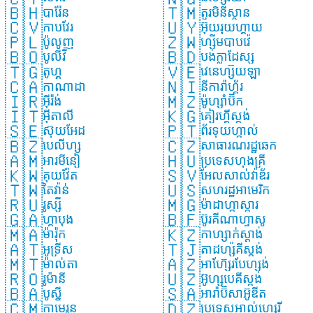
🇧🇭
🇹🇲
បារ៉ែន
តួរមិនីស្ថាន
🇨🇻
🇺🇾
កាបវែរ
អ៊ុយរុយហ្គាយ
🇵🇱
🇿🇼
ប៉ូលូញ
ហ្ស៊ីមបាបវ៉េ
🇧🇴
🇧🇩
បូលីវី
បង់ក្លាដែស្ស
🇹🇬
🇻🇪
តូហ្គូ
វេនេហ្ស៊ុយឡា
🇨🇦
🇳🇮
កាណាដា
នីការ៉ាហ្គ័រ
🇮🇷
🇲🇿
អ៊ីរ៉ង់
ម៉ូហ្សាំប៊ិក
🇮🇹
🇰🇬
អ៊ីតាលី
គៀរហ្គីស្តង់
🇸🇪
🇵🇹
ស៊ុយអែដ
ព័រទុយហ្កាល់
🇧🇿
🇨🇿
បេលីហ្ស
សាធារណរដ្ឋឆេក
🇦🇲
🇭🇺
អារមីនៀ
ប្រទេសហុងគ្រី
🇰🇼
🇸🇻
គុយវ៉ែត
អែលសាល់វ៉ាឌ័រ
🇹🇼
🇺🇸
តៃវ៉ាន់
សហរដ្ឋអាមេរិក
🇷🇺
🇲🇬
រូស្ស៊ី
ម៉ាដាហ្កាស្ការ
🇬🇦
🇧🇫
ហ្គាបុង
ប៊ូរគីណាហ្វាសូ
🇲🇦
🇰🇿
ម៉ារ៉ុក
កាហ្សាក់ស្តាង់់
🇦🇹
🇹🇯
អូទ្រីស
តាដហ្ស៉ីគីស្តង់
🇲🇹
🇦🇿
ម៉ាល់តា
អាហ៊្សែរបែហ្សង់
🇷🇴
🇺🇿
រូម៉ានី
អ៊ូហ្សបេគីស្តង់
🇧🇦
🇸🇦
បូស្ន៉ី
អារ៉ាប៊ីសាអ៊ូឌីត
🇨🇲
🇩🇿
កាមេរូន
ប្រទេសអាល់ហ្សេរី