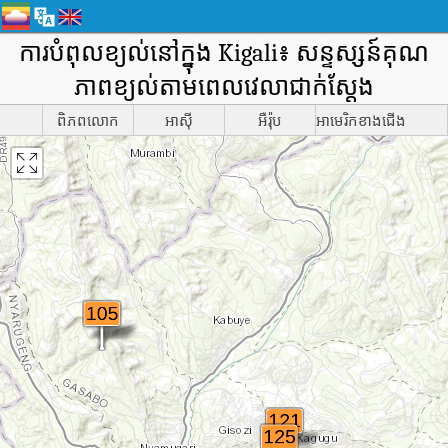
ការបំពុលខ្យល់នៅក្នុង Kigali៖ សន្ទស្សន៍គុណ
ភាពខ្យល់តាមពេលវេលាជាក់ស្តែង
ពិភពលោក
អាស៊ី
អឺរ៉ុប
អាមេរិកខាងជើង