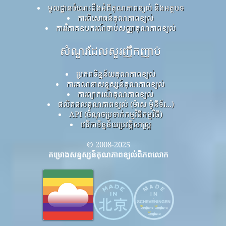
មូលដ្ឋានចំណេះដឹងអំពីគុណភាពខ្យល់ និងអត្ថបទ
ការពិសោធន៍គុណភាពខ្យល់
ការវិភាគឧបករណ៍ចាប់សញ្ញាគុណភាពខ្យល់
សំណួរដែលសួរញឹកញាប់
ប្រភពទិន្នន័យគុណភាពខ្យល់
ការគណនាសន្ទស្សន៍គុណភាពខ្យល់
ការព្យាករណ៍គុណភាពខ្យល់
ផលិតផលគុណភាពខ្យល់ (ម៉ាស ម៉ូនីទ័រ...)
API (ចំណុចប្រទាក់កម្មវិធីកម្មវិធី)
វេទិកាទិន្នន័យប្រវត្តិសាស្ត្រ
© 2008-2025
គម្រោងសន្ទស្សន៍គុណភាពខ្យល់ពិភពលោក