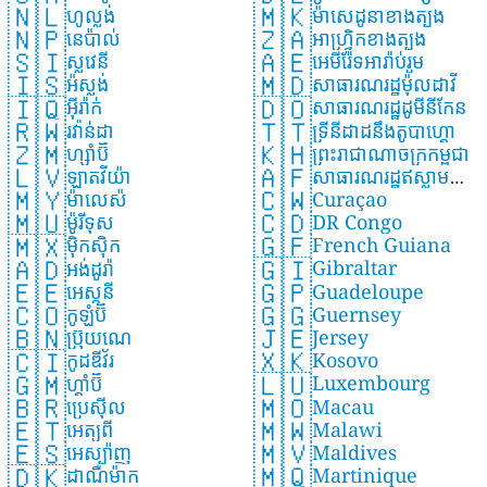
🇳🇱
🇲🇰
ហូល្លង់
ម៉ាសេដូនាខាងត្បូង
🇳🇵
🇿🇦
នេប៉ាល់
អាហ្វ្រិកខាងត្បូង
🇸🇮
🇦🇪
ស្លូវេនី
អេមីរ៉ែទអារ៉ាប់រួម
🇮🇸
🇲🇩
អ៉ីស្លង់
សាធារណរដ្ឋម៉ុលដាវី
🇮🇶
🇩🇴
អ៊ីរ៉ាក់
សាធារណរដ្ឋដូមីនីកែន
🇷🇼
🇹🇹
រវ៉ាន់ដា
ទ្រីនីដាដនឹងតូបាហ្គោ
🇿🇲
🇰🇭
ហ្សាំប៊ី
ព្រះរាជាណាចក្រកម្ពុជា
🇱🇻
🇦🇫
ឡាតវីយ៉ា
សាធារណរដ្ឋឥស្លាម
🇨🇼
🇲🇾
Curaçao
ម៉ាលេស៉ី
អាហ្វហ្កានីស្ថាន
🇨🇩
🇲🇺
DR Congo
ម៉ូរីទុស
🇬🇫
🇲🇽
French Guiana
ម៉ិកស៊ិក
🇬🇮
🇦🇩
Gibraltar
អង់ដូរ៉ា
🇬🇵
🇪🇪
Guadeloupe
អេស្តូនី
🇬🇬
🇨🇴
Guernsey
កូឡុំប៊ី
🇯🇪
🇧🇳
Jersey
ប៊្រុយណេ
🇽🇰
🇨🇮
Kosovo
កូដឌីវ័រ
🇱🇺
🇬🇲
Luxembourg
ហ្គាំប៊ី
🇲🇴
🇧🇷
Macau
ប្រេស៊ីល
🇲🇼
🇪🇹
Malawi
អេត្យូពី
🇲🇻
🇪🇸
Maldives
អេស្ប៉ាញ
🇲🇶
🇩🇰
Martinique
ដាណឺម៉ាក