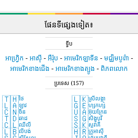
ផែនទីផ្សេងទៀត៖
ទ្វីប
អាហ្រ្វិក
-
អាស៊ី
-
អឺរ៉ុប
-
អាមេរិកឡាទីន
-
មជ្ឈិមបូព៌ា
-
អាមេរិកខាងជើង
-
អាមេរិកខាងត្បូង
-
ពិភពលោក
ប្រទេស
(157)
🇹🇭
🇱🇰
ថៃ
ស្រីលង្កា
🇱🇦
🇬🇪
ឡាវ
ហ្សកហ្ស៉ី
🇨🇳
🇺🇦
ចិន
អ៊ុយក្រែន
🇹🇩
🇸🇬
ឆាដ
សិង្ហបុរី
🇨🇱
🇸🇰
ឈីលី
ស្លូវ៉ាគី
🇱🇧
🇭🇷
លីបង់
ក្រូអាស៊ី
សីសែល
ហ៊្សកដានី