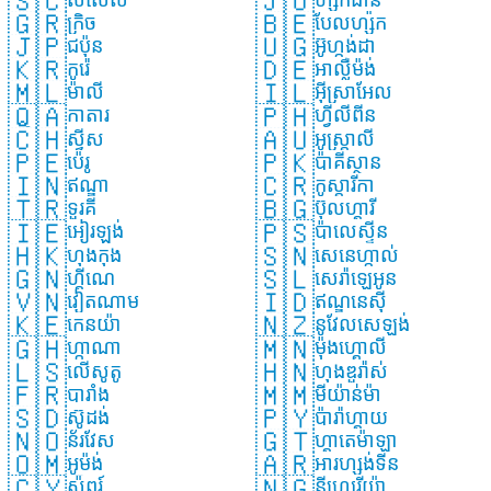
🇸🇨
🇯🇴
🇬🇷
🇧🇪
ក្រិច
បែលហ្ស៉ិក
🇯🇵
🇺🇬
ជប៉ុន
អ៊ូហ្កង់ដា
🇰🇷
🇩🇪
កូរ៉េ
អាល្លឺម៉ង់
🇲🇱
🇮🇱
ម៉ាលី
អ៊ីស្រាអែល
🇶🇦
🇵🇭
កាតារ
ហ្វ៉ីលីពីន
🇨🇭
🇦🇺
ស្វីស
អូស្ត្រាលី
🇵🇪
🇵🇰
ប៉េរូ
ប៉ាគីស្ថាន
🇮🇳
🇨🇷
ឥណ្ឌា
កូស្តារីកា
🇹🇷
🇧🇬
ទួរគី
ប៊ុលហ្គារី
🇮🇪
🇵🇸
អៀរឡង់
ប៉ាលេស្ទីន
🇭🇰
🇸🇳
ហុងកុង
សេនេហ្កាល់
🇬🇳
🇸🇱
ហ្គីណេ
សេរ៉ាឡេអូន
🇻🇳
🇮🇩
វៀតណាម
ឥណ្ឌូនេស៊ី
🇰🇪
🇳🇿
កេនយ៉ា
នូវែលសេឡង់
🇬🇭
🇲🇳
ហ្កាណា
ម៉ុងហ្គោលី
🇱🇸
🇭🇳
លើសូតូ
ហុងឌួរ៉ាស់
🇫🇷
🇲🇲
បារាំង
មីយ៉ាន់ម៉ា
🇸🇩
🇵🇾
ស៊ូដង់
ប៉ារ៉ាហ្គាយ
🇳🇴
🇬🇹
ន័រវែស
ហ្គាតេម៉ាឡា
🇴🇲
🇦🇷
អូម៉ង់
អារហ្សង់ទីន
🇨🇾
🇳🇬
ស៉ីពរ៍
នីហ្សេរីយ៉ា