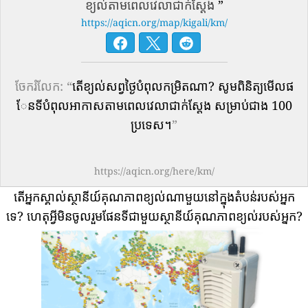
ខ្យល់តាមពេលវេលាជាក់ស្តែង
”
https://aqicn.org/map/kigali/km/
ចែករំលែក: “
តើ​ខ្យល់​សព្វថ្ងៃ​បំពុល​កម្រិត​ណា? សូមពិនិត្យមើលផ
ែនទីបំពុលអាកាសតាមពេលវេលាជាក់ស្តែង សម្រាប់ជាង 100
ប្រទេស។
”
https://aqicn.org/here/km/
តើអ្នកស្គាល់ស្ថានីយ៍គុណភាពខ្យល់ណាមួយនៅក្នុងតំបន់របស់អ្នក
ទេ?
ហេតុអ្វីមិនចូលរួមផែនទីជាមួយស្ថានីយ៍គុណភាពខ្យល់របស់អ្នក?