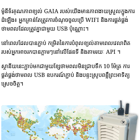
ម៉ូនីទ័រគុណភាពខ្យល់ GAIA របស់យើងមានភាពងាយស្រួលក្នុងការ
ដំឡើង៖ អ្នកគ្រាន់តែត្រូវការចំណុចចូលប្រើ WIFI និងការផ្គត់ផ្គង់
ថាមពលដែលត្រូវគ្នាជាមួយ USB ប៉ុណ្ណោះ។
នៅពេលដែលបានភ្ជាប់ កម្រិតនៃការបំពុលខ្យល់តាមពេលវេលាពិត
របស់អ្នកអាចរកបានភ្លាមៗនៅលើផែនទី និងតាមរយៈ API ។
ស្ថានីយនេះភ្ជាប់មកជាមួយខ្សែថាមពលមិនជ្រាបទឹក 10 ម៉ែត្រ ការ
ផ្គត់ផ្គង់ថាមពល USB ឧបករណ៍ភ្ជាប់ និងបន្ទះស្រូបពន្លឺព្រះអាទិត្យ
ស្រេចចិត្ត។