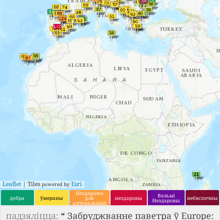
Leaflet
| Tiles
Esri
powered by
Нездаровы
Вельмі
добра
ўмераны
для
нездаровы
небяспечны
Нездаровы
адчувальных
груп
падзяліцца:
“
Забруджванне паветра ў Europe: