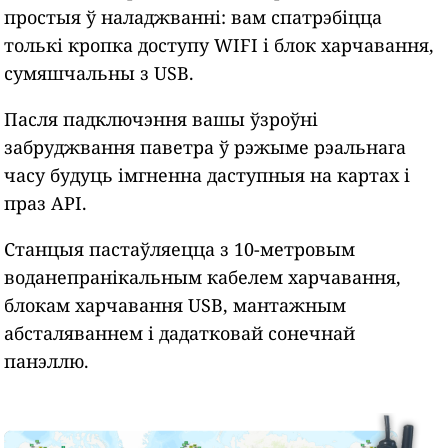
простыя ў наладжванні: вам спатрэбіцца
толькі кропка доступу WIFI і блок харчавання,
сумяшчальны з USB.
Пасля падключэння вашы ўзроўні
забруджвання паветра ў рэжыме рэальнага
часу будуць імгненна даступныя на картах і
праз API.
Станцыя пастаўляецца з 10-метровым
воданепранікальным кабелем харчавання,
блокам харчавання USB, мантажным
абсталяваннем і дадатковай сонечнай
панэллю.