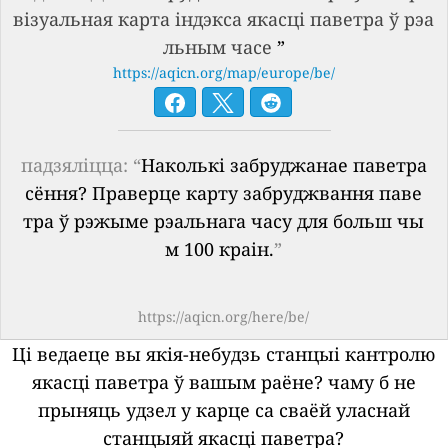
візуальная карта індэкса якасці паветра ў рэа
льным часе
”
https://aqicn.org/map/europe/be/
падзяліцца: “
Наколькі забруджанае паветра
сёння? Праверце карту забруджвання паве
тра ў рэжыме рэальнага часу для больш чы
м 100 краін.
”
https://aqicn.org/here/be/
Ці ведаеце вы якія-небудзь станцыі кантролю
якасці паветра ў вашым раёне?
чаму б не
прыняць удзел у карце са сваёй уласнай
станцыяй якасці паветра?