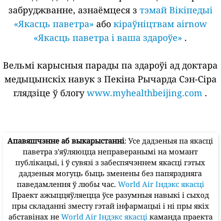
забруджванне, азнаёмцеся з
тэмай Вікіпедыі
«Якасць паветра»
або
кіраўніцтвам airnow
«Якасць паветра і ваша здароўе»
.
Вельмі карысныя парады па здароўі ад доктара
медыцынскіх навук з Пекіна Рычарда Сэн-Сіра
глядзіце ў блогу
www.myhealthbeijing.com
.
Апавяшчэнне аб выкарыстанні
: Усе дадзеныя па якасці
паветра з'яўляюцца неправеранымі на момант
публікацыі, і ў сувязі з забеспячэннем якасці гэтых
дадзеныя могуць быць зменены без папярэдняга
паведамлення ў любы час.
World Air Індэкс якасці
Праект ажыццяўляецца ўсе разумныя навыкі і сыход
пры складанні зместу гэтай інфармацыі і ні пры якіх
абставінах не
World Air Індэкс якасці
каманда праекта