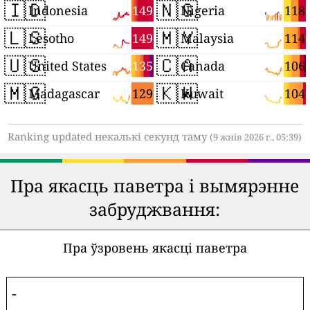
🇮🇩
🇳🇬
149
118
Indonesia
Nigeria
🇱🇸
🇲🇾
149
114
Lesotho
Malaysia
🇺🇸
🇨🇦
135
106
United States
Canada
🇲🇬
🇰🇼
129
104
Madagascar
Kuwait
Ranking updated некалькі секунд таму
(9 жнів 2026 г., 05:39)
Пра якасць паветра і вымярэнне
забруджвання:
Пра ўзровень якасці паветра
-