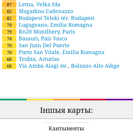
Letna, Velka Ida
87
Magadino Cadenazzo
82
Budapest Teleki tér, Budapest
82
Lugagnano, Emilia Romagna
79
Rn20 Montlhery, Paris
79
Basauri, País Vasco
74
San Juan Del Puerto
70
Porto San Vitale, Emilia Romagna
70
Trubia, Asturias
68
Via Amba Alagi str., Bolzano Alto Adige
68
Іншыя карты:
Кантыненты