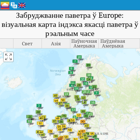
Забруджванне паветра ў Europe:
візуальная карта індэкса якасці паветра ў
рэальным часе
Паўночная
Паўднёвая
Свет
Азія
Амерыка
Амерыка