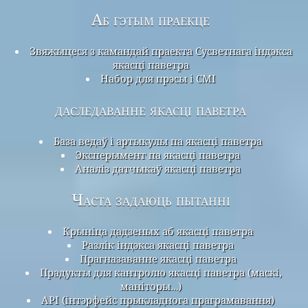
Аб гэтым праекце
Звяжыцеся з камандай праекта Сусветнага індэкса
якасці паветра
Набор для прэсы і СМІ
даследаванне якасці паветра
База ведаў і артыкулы па якасці паветра
Эксперымент па якасці паветра
Аналіз датчыкаў якасці паветра
Часта задаюць пытанні
Крыніца дадзеных аб якасці паветра
Разлік індэкса якасці паветра
Прагназаванне якасці паветра
Прадукты для кантролю якасці паветра (маскі,
маніторы…)
API (інтэрфейс прыкладнога праграмавання)