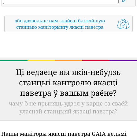
або дазвольце нам знайсці бліжэйшую
станцыю маніторынгу якасці паветра
Ці ведаеце вы якія-небудзь
станцыі кантролю якасці
паветра ў вашым раёне?
чаму б не прыняць удзел у карце са сваёй
уласнай станцыяй якасці паветра?
Нашы маніторы якасці паветра GAIA вельмі