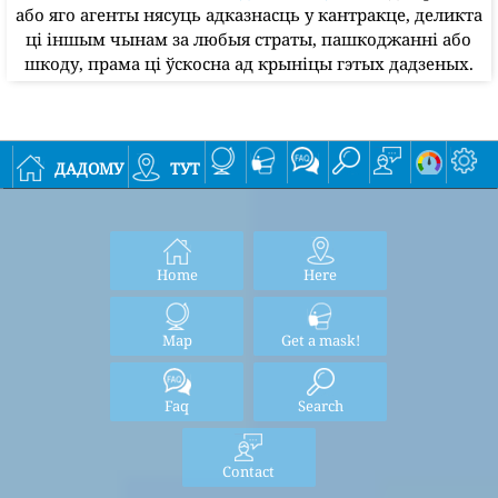
або яго агенты нясуць адказнасць у кантракце, деликта
ці іншым чынам за любыя страты, пашкоджанні або
шкоду, прама ці ўскосна ад крыніцы гэтых дадзеных.
дадому
тут
Home
Here
Map
Get a mask!
Faq
Search
Contact