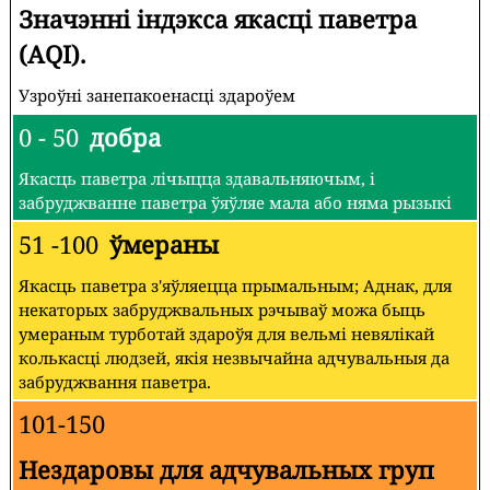
Значэнні індэкса якасці паветра
(AQI).
Узроўні занепакоенасці здароўем
0 - 50
добра
Якасць паветра лічыцца здавальняючым, і
забруджванне паветра ўяўляе мала або няма рызыкі
51 -100
ўмераны
Якасць паветра з'яўляецца прымальным; Аднак, для
некаторых забруджвальных рэчываў можа быць
умераным турботай здароўя для вельмі невялікай
колькасці людзей, якія незвычайна адчувальныя да
забруджвання паветра.
101-150
Нездаровы для адчувальных груп