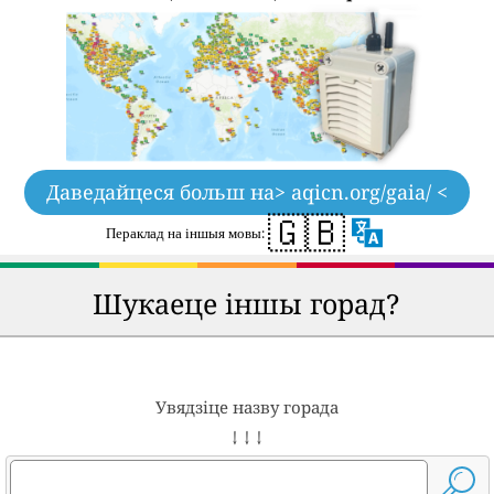
Даведайцеся больш на
> aqicn.org/gaia/ <
🇬🇧
Пераклад на іншыя мовы:
Шукаеце іншы горад?
Увядзіце назву горада
↓ ↓ ↓