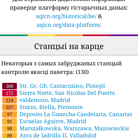
праверце платформу гістарычных даных:
aqicn.org/historical/be/
&
aqicn.org/data-platform/
Станцыі на карце
Некаторыя з самых забруджаных станцый
кантролю якасці паветра:
(130)
Str. Gr. Gh. Cantacuzino, Ploieşti
388
Sierra Norte, San Nicolas Del Puerto
172
valdemoro, Madrid
124
Sturzo, Biella, Piemonte
107
Deposito La Guancha-Candelaria, Canarias
97
Escuelas Aguirre, Madrid
91
Marszałkowska, Warszawa, Mazowieckie
90
Arco de ladrillo II, Valladolid
89