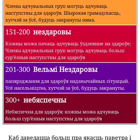
Члены адчувальных груп могуць адчуваць
наступствы для здароўя. Шырокая грамадскасць,
хутчэй за ўсё, будуць закрануты няма.
151-200
нездаровы
Кожны можа пачаць адчуваць ўздзеянне на здароўе;
Члены адчувальных груп могуць адчуваць больш
сур'ёзныя наступствы для здароўя
201-300
Вельмі Нездаровы
папярэджання для здароўя надзвычайных сітуацый.
Усё насельніцтва, хутчэй за ўсё, будуць закрануты.
300+
небяспечны
Небяспечна для здароўя: кожны можа адчуваць
больш сур'ёзныя наступствы для здароўя
Каб даведацца больш пра якасць паветра і