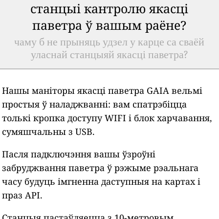
станцыі кантролю якасці
паветра ў вашым раёне?
чаму б не прыняць удзел у карце са сваёй
уласнай станцыяй якасці паветра?
Нашы маніторы якасці паветра GAIA вельмі
простыя ў наладжванні: вам спатрэбіцца
толькі кропка доступу WIFI і блок харчавання,
сумяшчальны з USB.
Пасля падключэння вашы ўзроўні
забруджвання паветра ў рэжыме рэальнага
часу будуць імгненна даступныя на картах і
праз API.
Станцыя пастаўляецца з 10-метровым