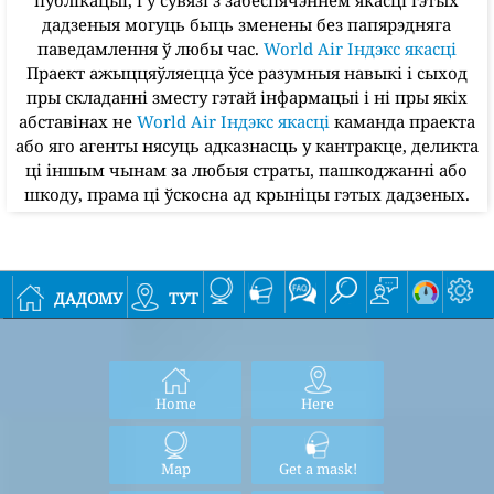
дадзеныя могуць быць зменены без папярэдняга
паведамлення ў любы час.
World Air Індэкс якасці
Праект ажыццяўляецца ўсе разумныя навыкі і сыход
пры складанні зместу гэтай інфармацыі і ні пры якіх
абставінах не
World Air Індэкс якасці
каманда праекта
або яго агенты нясуць адказнасць у кантракце, деликта
ці іншым чынам за любыя страты, пашкоджанні або
шкоду, прама ці ўскосна ад крыніцы гэтых дадзеных.
дадому
тут
Home
Here
Map
Get a mask!