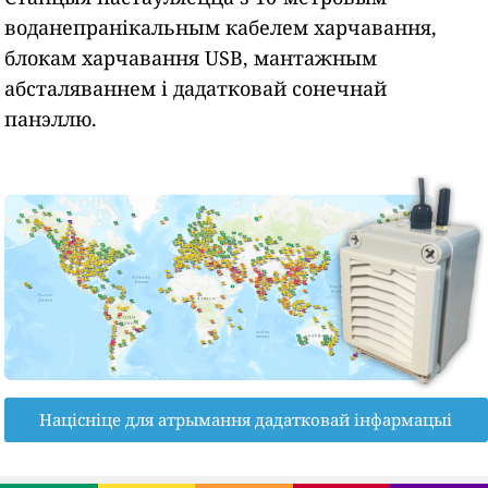
воданепранікальным кабелем харчавання,
блокам харчавання USB, мантажным
абсталяваннем і дадатковай сонечнай
панэллю.
Націсніце для атрымання дадатковай інфармацыі