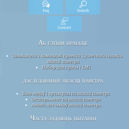
Faq
Search
Contact
Аб гэтым праекце
Звяжыцеся з камандай праекта Сусветнага індэкса
якасці паветра
Набор для прэсы і СМІ
даследаванне якасці паветра
База ведаў і артыкулы па якасці паветра
Эксперымент па якасці паветра
Аналіз датчыкаў якасці паветра
Часта задаюць пытанні