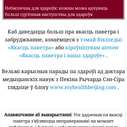
Небяспечна для здароўя: кожны можа адчуваць
больш сур'ёзныя наступствы для здароўя
Каб даведацца больш пра якасць паветра і
забруджванне, азнаёмцеся з
тэмай Вікіпедыі
«Якасць паветра»
або
кіраўніцтвам airnow
«Якасць паветра і ваша здароўе»
.
Вельмі карысныя парады па здароўі ад доктара
медыцынскіх навук з Пекіна Рычарда Сэн-Сіра
глядзіце ў блогу
www.myhealthbeijing.com
.
Апавяшчэнне аб выкарыстанні
: Усе дадзеныя па якасці
паветра з'яўляюцца неправеранымі на момант
публікацыі, і ў сувязі з забеспячэннем якасці гэтых