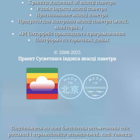
Крыніца дадзеных аб якасці паветра
Разлік індэкса якасці паветра
Прагназаванне якасці паветра
Прадукты для кантролю якасці паветра (маскі,
маніторы…)
API (інтэрфейс прыкладнога праграмавання)
Платформа гістарычных даных
© 2008-2025
Праект Сусветнага індэкса якасці паветра
Падпішыцеся на наш бясплатны штомесячны спіс
рассылкі і атрымлівайце апавяшчэнні, калі з'явяцца