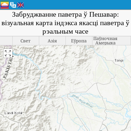
Забруджванне паветра ў Пешавар:
візуальная карта індэкса якасці паветра ў
рэальным часе
Паўночная
Свет
Азія
Еўропа
Амерыка