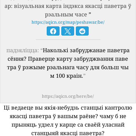
ар: візуальная карта індэкса якасці паветра ў
рэальным часе
”
https://aqicn.org/map/peshawar/be/
падзяліцца: “
Наколькі забруджанае паветра
сёння? Праверце карту забруджвання паве
тра ў рэжыме рэальнага часу для больш чы
м 100 краін.
”
https://aqicn.org/here/be/
Ці ведаеце вы якія-небудзь станцыі кантролю
якасці паветра ў вашым раёне?
чаму б не
прыняць удзел у карце са сваёй уласнай
станцыяй якасці паветра?