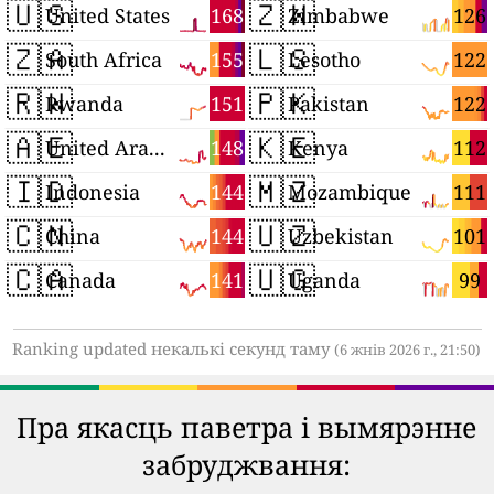
🇺🇸
🇿🇼
168
126
United States
Zimbabwe
🇿🇦
🇱🇸
155
122
South Africa
Lesotho
🇷🇼
🇵🇰
151
122
Rwanda
Pakistan
🇦🇪
🇰🇪
148
112
United Arab Emirates
Kenya
🇮🇩
🇲🇿
144
111
Indonesia
Mozambique
🇨🇳
🇺🇿
144
101
China
Uzbekistan
🇨🇦
🇺🇬
141
99
Canada
Uganda
Ranking updated некалькі секунд таму
(6 жнів 2026 г., 21:50)
Пра якасць паветра і вымярэнне
забруджвання: