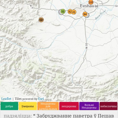
Leaflet
| Tiles
Esri
powered by
Нездаровы
Вельмі
добра
ўмераны
для
нездаровы
небяспечны
Нездаровы
адчувальных
груп
падзяліцца:
“
Забруджванне паветра ў Пешав