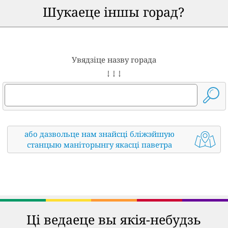
Шукаеце іншы горад?
Увядзіце назву горада
↓ ↓ ↓
або дазвольце нам знайсці бліжэйшую
станцыю маніторынгу якасці паветра
Ці ведаеце вы якія-небудзь