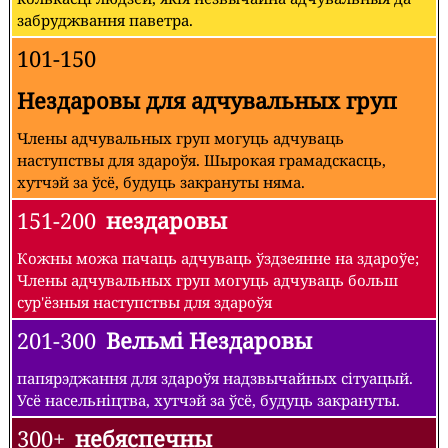
забруджвання паветра.
101-150
Нездаровы для адчувальных груп
Члены адчувальных груп могуць адчуваць
наступствы для здароўя. Шырокая грамадскасць,
хутчэй за ўсё, будуць закрануты няма.
151-200
нездаровы
Кожны можа пачаць адчуваць ўздзеянне на здароўе;
Члены адчувальных груп могуць адчуваць больш
сур'ёзныя наступствы для здароўя
201-300
Вельмі Нездаровы
папярэджання для здароўя надзвычайных сітуацый.
Усё насельніцтва, хутчэй за ўсё, будуць закрануты.
300+
небяспечны