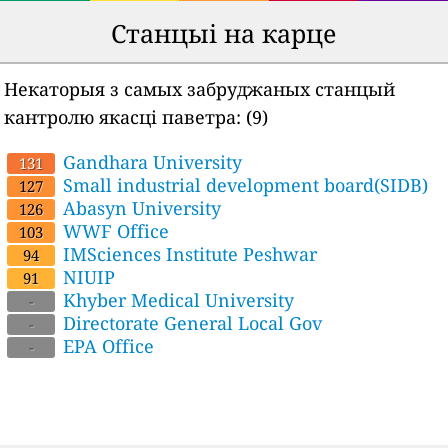
Станцыі на карце
Некаторыя з самых забруджаных станцый
кантролю якасці паветра:
(9)
Gandhara University
131
Small industrial development board(SIDB)
127
Abasyn University
126
WWF Office
103
IMSciences Institute Peshwar
94
NIUIP
91
Khyber Medical University
-
Directorate General Local Gov
-
EPA Office
-