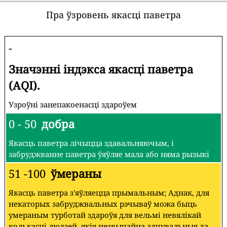
Пра ўзровень якасці паветра
-
Значэнні індэкса якасці паветра
(AQI).
Узроўні занепакоенасці здароўем
0 - 50
добра
Якасць паветра лічыцца здавальняючым, і
забруджванне паветра ўяўляе мала або няма рызыкі
51 -100
ўмераны
Якасць паветра з'яўляецца прымальным; Аднак, для
некаторых забруджвальных рэчываў можа быць
умераным турботай здароўя для вельмі невялікай
колькасці людзей, якія незвычайна адчувальныя да