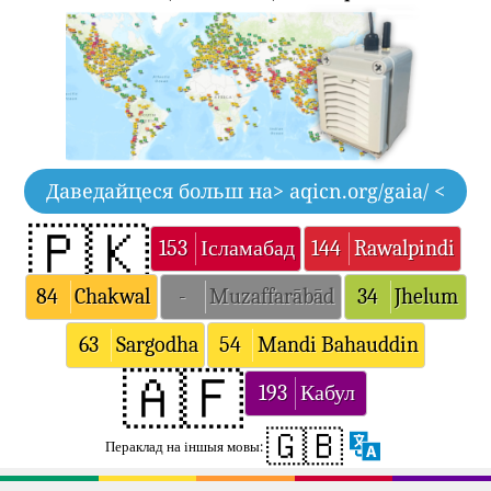
Даведайцеся больш на
> aqicn.org/gaia/ <
🇵🇰
153
Ісламабад
144
Rawalpindi
84
Chakwal
-
Muzaffarābād
34
Jhelum
63
Sargodha
54
Mandi Bahauddin
🇦🇫
193
Кабул
🇬🇧
Пераклад на іншыя мовы: