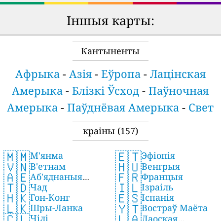
Іншыя карты:
Кантыненты
Афрыка
-
Азія
-
Еўропа
-
Лацінская
Амерыка
-
Блізкі Ўсход
-
Паўночная
Амерыка
-
Паўднёвая Амерыка
-
Свет
краіны
(157)
🇲🇲
🇪🇹
М'янма
Эфіопія
🇻🇳
🇭🇺
В'етнам
Венгрыя
🇦🇪
🇫🇷
Аб'яднаныя
Францыя
🇹🇩
🇮🇱
Чад
Арабскія Эміраты
Ізраіль
🇭🇰
🇪🇸
Гон-Конг
Іспанія
🇱🇰
🇾🇹
Шры-Ланка
Востраў Маёта
🇨🇱
🇱🇦
Чілі
Лаоская