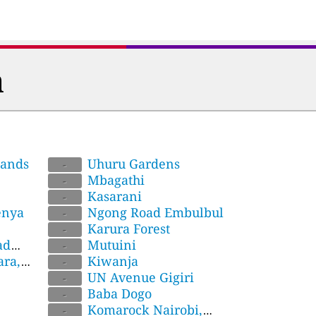
a
lands
Uhuru Gardens
-
Mbagathi
-
Kasarani
-
enya
Ngong Road Embulbul
-
Karura Forest
-
ad
Mutuini
-
ra,
Kiwanja
-
UN Avenue Gigiri
-
Baba Dogo
-
Komarock Nairobi,
-