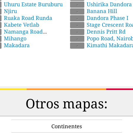
Uhuru Estate Buruburu
Ushirika Dandora
-
Njiru
Banana Hill
-
Ruaka Road Runda
Dandora Phase I
-
Kabete Vetlab
Stage Crescent Ro
-
Namanga Road
Dennis Pritt Rd
-
gela II
Mihango
Popo Road, Nairob
-
Makadara
Kimathi Makadar
-
Otros mapas:
Continentes