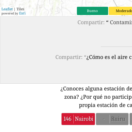
Leaflet
| Tiles
Bueno
Moderad
Esri
powered by
Compartir:
“
Contamin
Compartir: “
¿Cómo es el aire 
¿Conoces alguna estación de 
zona?
¿Por qué no partici
propia estación de ca
146
Nairobi
-
Ruiru