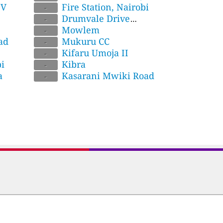
 V
Kenya
Fire Station, Nairobi
-
Drumvale Drive
-
Kamulu
Mowlem
-
ad
Mukuru CC
-
Kifaru Umoja II
-
i
Kibra
-
a
Kasarani Mwiki Road
-