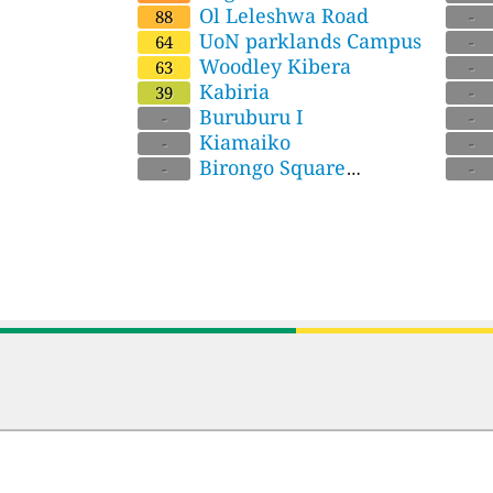
Ol Leleshwa Road
88
-
UoN parklands Campus
64
-
Woodley Kibera
63
-
Kabiria
39
-
Buruburu I
-
-
Kiamaiko
Kiten
-
-
Birongo Square
-
-