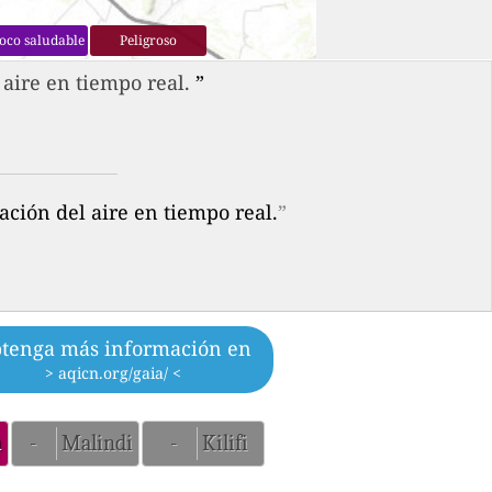
oco saludable
Peligroso
aire en tiempo real.
”
ción del aire en tiempo real.
”
tenga más información en
> aqicn.org/gaia/ <
u
-
Malindi
-
Kilifi