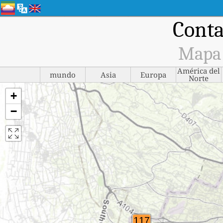
Conta
Mapa d
América del
mundo
Asia
Europa
Norte
+
−