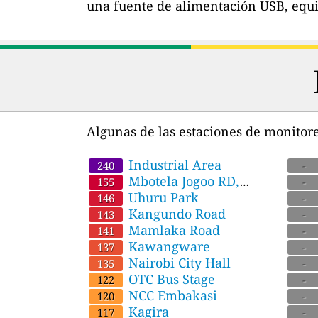
una fuente de alimentación USB, equi
Algunas de las estaciones de monitore
Industrial Area
Nair
240
-
Mbotela Jogoo RD,
155
-
Nairobi
Uhuru Park
146
-
Kangundo Road
143
-
Mamlaka Road
Nort
141
-
Kawangware
137
-
Nairobi City Hall
135
-
OTC Bus Stage
122
-
NCC Embakasi
120
-
Kagira
117
-