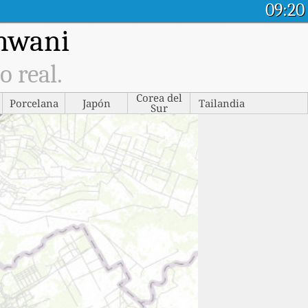
09:20
umwani
o real.
Corea del
Porcelana
Japón
Tailandia
Sur