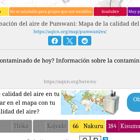
o
No es saludable para grupos que son sensibles.
Insalubre
Muy p
ación del aire de Pumwani: Mapa de la calidad del 
https://aqicn.org/map/pumwani/es/
contaminado de hoy? Información sobre la contamina
https://aqicn.org/here/es/
calidad del aire en tu
Ob
par en el mapa con tu
lidad del aire?
-
Thika
-
Kajiado
66
Nakuru
184
Kisum