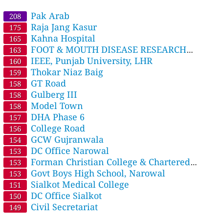
Pak Arab
208
Raja Jang Kasur
175
Kahna Hospital
165
FOOT & MOUTH DISEASE RESEARCH
163
CENTRE
IEEE, Punjab University, LHR
160
Thokar Niaz Baig
159
GT Road
158
Gulberg III
158
Model Town
158
DHA Phase 6
157
College Road
156
GCW Gujranwala
154
DC Office Narowal
153
Forman Christian College & Chartered
153
University
Govt Boys High School, Narowal
153
Sialkot Medical College
151
DC Office Sialkot
150
Civil Secretariat
149