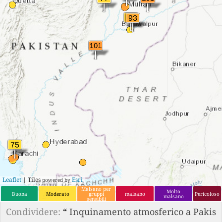
Leaflet
| Tiles
Esri
powered by
Malsano per
Molto
Buona
Moderato
gruppi
malsano
Pericoloso
malsano
sensibili
Condividere:
“
Inquinamento atmosferico a Pakis