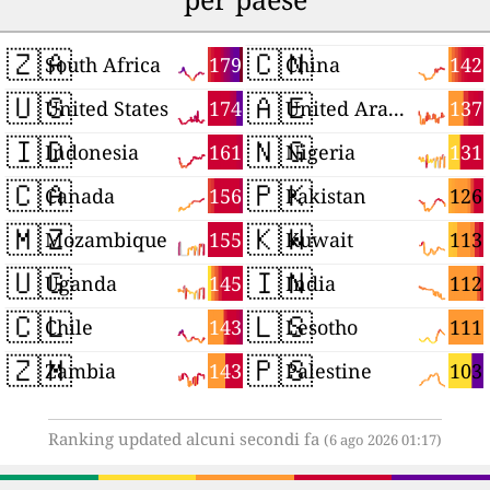
🇿🇦
🇨🇳
179
142
South Africa
China
🇺🇸
🇦🇪
174
137
United States
United Arab Emirates
🇮🇩
🇳🇬
161
131
Indonesia
Nigeria
🇨🇦
🇵🇰
156
126
Canada
Pakistan
🇲🇿
🇰🇼
155
113
Mozambique
Kuwait
🇺🇬
🇮🇳
145
112
Uganda
India
🇨🇱
🇱🇸
143
111
Chile
Lesotho
🇿🇲
🇵🇸
143
103
Zambia
Palestine
Ranking updated alcuni secondi fa
(6 ago 2026 01:17)