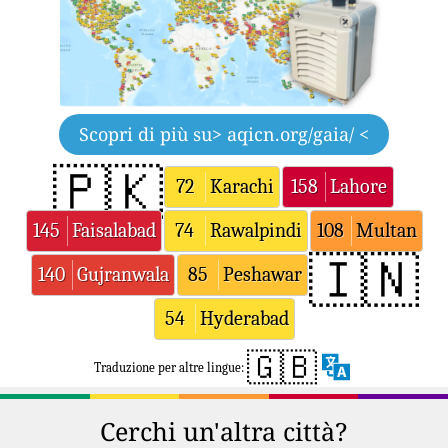
Scopri di più su
> aqicn.org/gaia/ <
🇵🇰
72
Karachi
158
Lahore
145
Faisalabad
74
Rawalpindi
108
Multan
🇮🇳
140
Gujranwala
85
Peshawar
54
Hyderabad
🇬🇧
Traduzione per altre lingue:
Cerchi un'altra città?