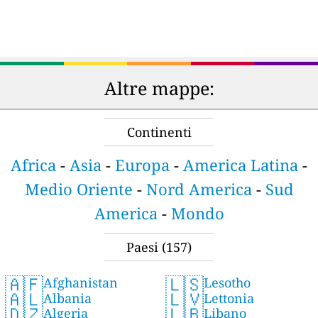
Altre mappe:
Continenti
Africa
-
Asia
-
Europa
-
America Latina
-
Medio Oriente
-
Nord America
-
Sud
America
-
Mondo
Paesi
(157)
🇦🇫
🇱🇸
Afghanistan
Lesotho
🇦🇱
🇱🇻
Albania
Lettonia
🇩🇿
🇱🇧
Algeria
Libano