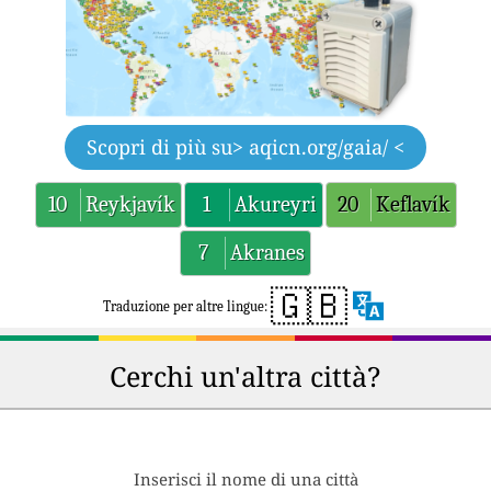
Scopri di più su
> aqicn.org/gaia/ <
10
Reykjavík
1
Akureyri
20
Keflavík
7
Akranes
🇬🇧
Traduzione per altre lingue:
Cerchi un'altra città?
Inserisci il nome di una città