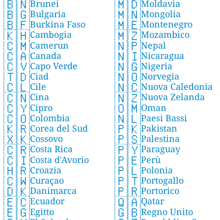
🇧🇳
🇲🇩
Brunei
Moldavia
🇧🇬
🇲🇳
Bulgaria
Mongolia
🇧🇫
🇲🇪
Burkina Faso
Montenegro
🇰🇭
🇲🇿
Cambogia
Mozambico
🇨🇲
🇳🇵
Camerun
Nepal
🇨🇦
🇳🇮
Canada
Nicaragua
🇨🇻
🇳🇬
Capo Verde
Nigeria
🇹🇩
🇳🇴
Ciad
Norvegia
🇨🇱
🇳🇨
Cile
Nuova Caledonia
🇨🇳
🇳🇿
Cina
Nuova Zelanda
🇨🇾
🇴🇲
Cipro
Oman
🇨🇴
🇳🇱
Colombia
Paesi Bassi
🇰🇷
🇵🇰
Corea del Sud
Pakistan
🇽🇰
🇵🇸
Cossovo
Palestina
🇨🇷
🇵🇾
Costa Rica
Paraguay
🇨🇮
🇵🇪
Costa d'Avorio
Perù
🇭🇷
🇵🇱
Croazia
Polonia
🇨🇼
🇵🇹
Curaçao
Portogallo
🇩🇰
🇵🇷
Danimarca
Portorico
🇪🇨
🇶🇦
Ecuador
Qatar
🇪🇬
🇬🇧
Egitto
Regno Unito