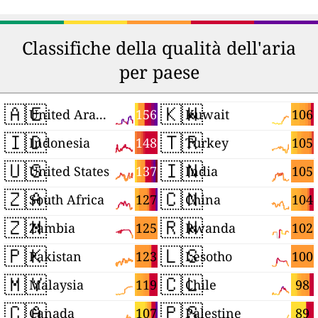
Classifiche della qualità dell'aria
per paese
🇦🇪
🇰🇼
156
106
United Arab Emirates
Kuwait
🇮🇩
🇹🇷
148
105
Indonesia
Turkey
🇺🇸
🇮🇳
137
105
United States
India
🇿🇦
🇨🇳
127
104
South Africa
China
🇿🇲
🇷🇼
125
102
Zambia
Rwanda
🇵🇰
🇱🇸
123
100
Pakistan
Lesotho
🇲🇾
🇨🇱
119
98
Malaysia
Chile
🇨🇦
🇵🇸
107
89
Canada
Palestine