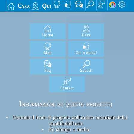
Casa
Qui
Home
Here
Map
Get a mask!
Faq
Search
Contact
Informazioni su questo progetto
Contatta il team di progetto dell'indice mondiale della
qualità dell'aria
Kit stampa e media