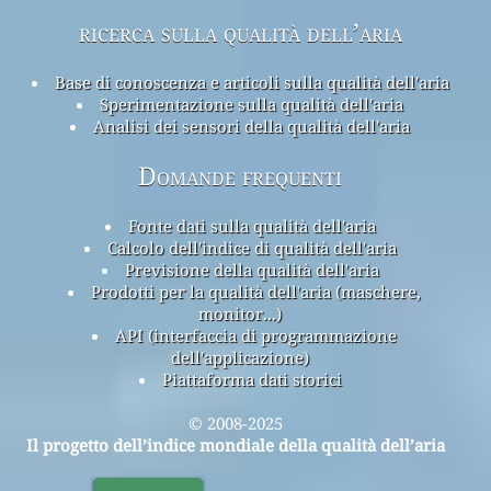
ricerca sulla qualità dell’aria
Base di conoscenza e articoli sulla qualità dell'aria
Sperimentazione sulla qualità dell'aria
Analisi dei sensori della qualità dell'aria
Domande frequenti
Fonte dati sulla qualità dell'aria
Calcolo dell'indice di qualità dell'aria
Previsione della qualità dell'aria
Prodotti per la qualità dell'aria (maschere,
monitor...)
API (interfaccia di programmazione
dell'applicazione)
Piattaforma dati storici
© 2008-2025
Il progetto dell’indice mondiale della qualità dell’aria