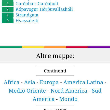
Garðabær Garðaholt
5
Kópavogur Hörðuvallaskóli
3
Strandgata
1
Hvassaleiti
0
Altre mappe:
Continenti
Africa
-
Asia
-
Europa
-
America Latina
-
Medio Oriente
-
Nord America
-
Sud
America
-
Mondo