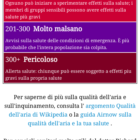
Ognuno può iniziare a sperimentare effetti sulla salute; i
membri di gruppi sensibili possono avere effetti sulla
salute più gravi
201-300
Molto malsano
Avvisi sulla salute delle condizioni di emergenza. È più
probabile che l'intera popolazione sia colpita.
300+
Pericoloso
Allerta salute: chiunque può essere soggetto a effetti piu
gravi sulla propria salute
Per saperne di più sulla qualità dell'aria e
sull'inquinamento, consulta l'
argomento Qualità
dell'aria di Wikipedia
o la
guida Airnow sulla
qualità dell'aria e la tua salute
.