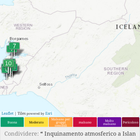
Leaflet
| Tiles
Esri
powered by
Malsano per
Molto
Buona
Moderato
gruppi
malsano
Pericoloso
malsano
sensibili
Condividere:
“
Inquinamento atmosferico a Islan