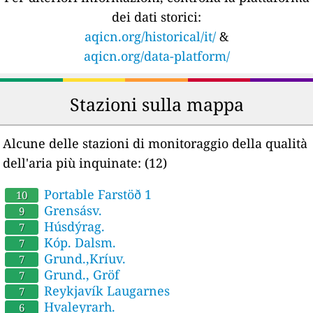
dei dati storici:
aqicn.org/historical/it/
&
aqicn.org/data-platform/
Stazioni sulla mappa
Alcune delle stazioni di monitoraggio della qualità
dell'aria più inquinate:
(12)
Portable Farstöð 1
10
Grensásv.
9
Húsdýrag.
7
Kóp. Dalsm.
7
Grund.,Kríuv.
7
Grund., Gröf
7
Reykjavík Laugarnes
7
Hvaleyrarh.
6