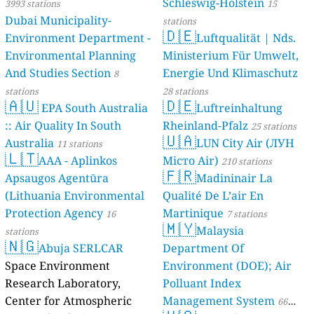
Schleswig-Holstein
3993 stations
15
Dubai Municipality-
stations
🇩🇪
Environment Department -
Luftqualität | Nds.
Environmental Planning
Ministerium Für Umwelt,
And Studies Section
Energie Und Klimaschutz
8
stations
28 stations
🇦🇺
🇩🇪
EPA South Australia
Luftreinhaltung
:: Air Quality In South
Rheinland-Pfalz
25 stations
🇺🇦
Australia
LUN City Air (ЛУН
11 stations
🇱🇹
AAA - Aplinkos
Місто Air)
210 stations
🇫🇷
Apsaugos Agentūra
Madininair La
(Lithuania Environmental
Qualité De L’air En
Protection Agency
Martinique
16
7 stations
🇲🇾
Malaysia
stations
🇳🇬
Abuja SERLCAR
Department Of
Space Environment
Environment (DOE); Air
Research Laboratory,
Polluant Index
Center for Atmospheric
Management System
66