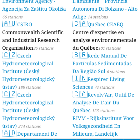
Environment Agency -
L'ambiente | Provincia
Agencija Za Zaštitu Okoliša
Autonoma Di Bolzano - Alto
Adige
66 stations
14 stations
🇦🇺
🇨🇦
CSIRO
Québec CEAEQ
Commonwealth Scientific
Centre d'expertise en
and Industrial Research
analyse environnementale
Organisation
du Québec
35 stations
101 stations
🇨🇿
🇧🇷
Czech
Rede Manual De
Hydrometeorological
Partículas Sedimentadas
Institute (Český
Da Região Sul
6 stations
🇮🇳
Hydrometeorologický
Respirer Living
ústav)
Sciences
188 stations
74 stations
🇨🇿
🇨🇦
Czech
Revolv'Air, Outil De
Hydrometeorological
Analyse De L'air Du
Institute (Český
Québec
126 stations
Hydrometeorologický
RIVM - Rijksinstituut Voor
ústav)
Volksgezondheid En
274 stations
🇦🇩
Departament De
Milieum, Landelijk