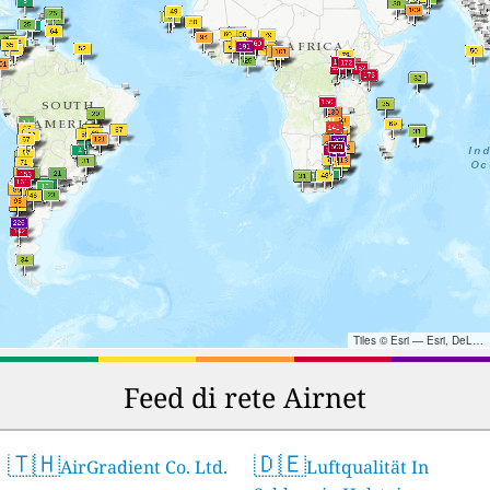
Tiles © Esri — Esri, DeLorme, NAVTEQ, TomTom, Intermap, iPC, USGS, FAO, NPS, NRCAN, GeoBase, Kadaster NL, Ordnance Survey, Esri Japan, METI, Esri China (Hong Kong), and the GIS User Community
Feed di rete Airnet
🇹🇭
🇩🇪
AirGradient Co. Ltd.
Luftqualität In