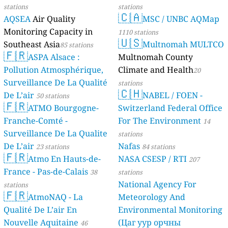
stations
stations
🇨🇦
AQSEA
Air Quality
MSC / UNBC AQMap
Monitoring Capacity in
1110 stations
🇺🇸
Southeast Asia
Multnomah MULTCO
85 stations
🇫🇷
ASPA Alsace :
Multnomah County
Pollution Atmosphérique,
Climate and Health
20
Surveillance De La Qualité
stations
🇨🇭
De L’air
NABEL / FOEN -
50 stations
🇫🇷
ATMO Bourgogne-
Switzerland Federal Office
Franche-Comté -
For The Environment
14
Surveillance De La Qualite
stations
De L’air
Nafas
23 stations
84 stations
🇫🇷
Atmo En Hauts-de-
NASA CSESP / RTI
207
France - Pas-de-Calais
38
stations
National Agency For
stations
🇫🇷
AtmoNAQ - La
Meteorology And
Qualité De L’air En
Environmental Monitoring
Nouvelle Aquitaine
(Цаг уур орчны
46