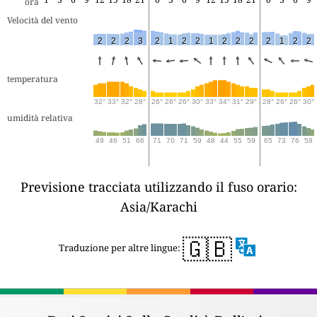
ora
Velocità del vento
2
2
2
3
2
1
2
2
1
2
2
2
2
1
2
2
temperatura
32°
33°
32°
28°
26°
26°
26°
30°
33°
34°
31°
29°
28°
26°
26°
30°
umidità relativa
49
46
51
66
71
70
71
59
48
44
55
59
65
73
76
58
Previsione tracciata utilizzando il fuso orario:
Asia/Karachi
🇬🇧
Traduzione per altre lingue: