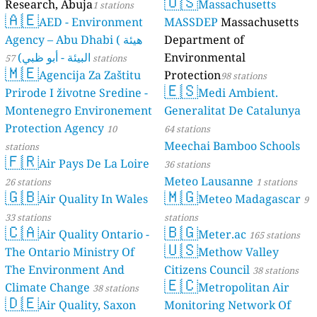
🇺🇸
Research, Abuja
Massachusetts
1 stations
stations
🇦🇪
AED - Environment
MASSDEP
Massachusetts
Agency – Abu Dhabi ( هيئة
Department of
البيئة - أبو ظبي)
Environmental
57 stations
🇲🇪
Agencija Za Zaštitu
Protection
98 stations
🇪🇸
Prirode I životne Sredine -
Medi Ambient.
Montenegro Environement
Generalitat De Catalunya
Protection Agency
10
64 stations
Meechai Bamboo Schools
stations
🇫🇷
Air Pays De La Loire
36 stations
Meteo Lausanne
26 stations
1 stations
🇬🇧
🇲🇬
Air Quality In Wales
Meteo Madagascar
9
33 stations
stations
🇨🇦
🇧🇬
Air Quality Ontario -
Meter.ac
165 stations
🇺🇸
The Ontario Ministry Of
Methow Valley
The Environment And
Citizens Council
38 stations
🇪🇨
Climate Change
Metropolitan Air
38 stations
🇩🇪
Air Quality, Saxon
Monitoring Network Of