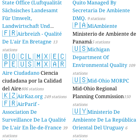
State Office (Luftqualität
Quito Managed By
Sächsisches Landesamt
Secretaria De Ambiente
Für Umwelt,
DMQ.
9 stations
🇵🇦
Landwirtschaft Und
MiAmbiente
🇫🇷
Geologie)
Airbreizh - Qualité
Ministerio de Ambiente de
50 stations
De L'air En Bretagne
Panamá
13
5 stations
🇺🇸
Michigan
stations
🇧🇴
🇨🇱
🇲🇽
🇪🇨
Department Of
🇵🇪
🇺🇸
🇲🇽
🇦🇷
Environmental Quality
109
Aire Ciudadano
Ciencia
stations
🇺🇸
ciudadana por la Calidad
Mid-Ohio MORPC
del Aire
Mid-Ohio Regional
806 stations
🇰🇿
AirKaz.org
Planning Commission
249 stations
150
🇫🇷
AirParif -
stations
🇺🇾
Association De
Ministerio De
Surveillance De La Qualité
Ambiente De La República
De L'air En Île-de-France
Oriental Del Uruguay
39
6
stations
stations