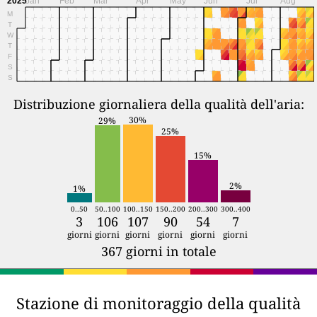
2025
Jan
Feb
Mar
Apr
May
Jun
Jul
Aug
M
T
W
T
F
S
S
Distribuzione giornaliera della qualità dell'aria:
30%
29%
25%
15%
2%
1%
0..50
50..100
100..150
150..200
200..300
300..400
3
106
107
90
54
7
giorni
giorni
giorni
giorni
giorni
giorni
367 giorni in totale
Stazione di monitoraggio della qualità