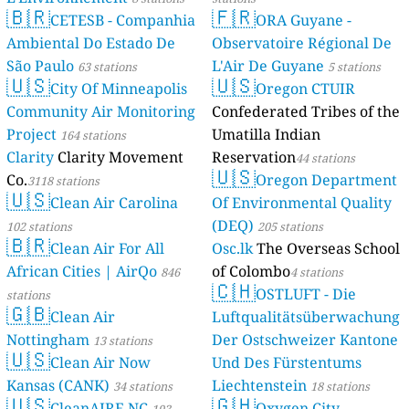
🇧🇷
🇫🇷
CETESB - Companhia
ORA Guyane -
Ambiental Do Estado De
Observatoire Régional De
São Paulo
L'Air De Guyane
63 stations
5 stations
🇺🇸
🇺🇸
City Of Minneapolis
Oregon CTUIR
Community Air Monitoring
Confederated Tribes of the
Project
Umatilla Indian
164 stations
Clarity
Clarity Movement
Reservation
44 stations
🇺🇸
Co.
Oregon Department
3118 stations
🇺🇸
Clean Air Carolina
Of Environmental Quality
(DEQ)
102 stations
205 stations
🇧🇷
Clean Air For All
Osc.lk
The Overseas School
African Cities | AirQo
of Colombo
846
4 stations
🇨🇭
OSTLUFT - Die
stations
🇬🇧
Clean Air
Luftqualitätsüberwachung
Nottingham
Der Ostschweizer Kantone
13 stations
🇺🇸
Clean Air Now
Und Des Fürstentums
Kansas (CANK)
Liechtenstein
34 stations
18 stations
🇺🇸
🇬🇭
CleanAIRE NC
Oxygen City