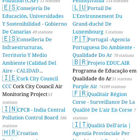
Pollution (CAP)
Pennsylvania
11 stations
114 stations
🇪🇸
🇱🇺
Consejería De
Portail De
Educación, Universidades
L'Environnement Du
Y Sostenibilidad - Gobierno
Grand-duché De
De Canarias
Luxembourg
49 stations
5 stations
🇪🇸
🇵🇹
Conselleria De
Portugal -Agencia
Infraestructuras,
Portuguesa Do Ambiente -
Territorio Y Medio
Qualidade Do Ar
70 stations
🇧🇷
Ambiente (Calidad Del
Projeto EDUC.AIR
Aire - CALIDAD
Programa de Educação em
🇮🇪
AMBIENTAL)
Cork City Council
Qualidade do Ar
23 stations
31 stations
CCC
Cork City Council Air
Purple Air
74189 stations
🇫🇷
Monitoring Project
Qualitair Région
53
Corse - Surveillance De La
stations
🇮🇳
CPCB - India Central
Qualité De L'air En Corse
7
Pollution Control Board
586
stations
🇮🇹
Qualità Dell’aria |
stations
🇭🇷
Croatian
Agenzia Provinciale Per