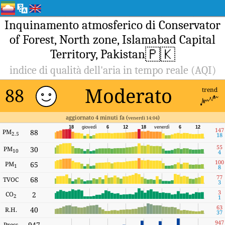
Inquinamento atmosferico di Conservator
of Forest, North zone, Islamabad Capital
🇵🇰
Territory, Pakistan
indice di qualità dell'aria in tempo reale (AQI)
Moderato
88
trend
aggiornato 4 minuti fa (
)
venerdì 14:04
18
giovedì
6
12
18
venerdì
6
12
147
PM
88
2.5
18
55
PM
30
10
4
100
PM
65
1
8
77
68
TVOC
3
3
CO
2
2
1
63
40
R.H.
37
947
947
Press