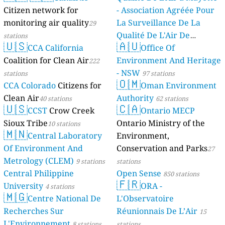
Citizen network for
- Association Agréée Pour
monitoring air quality
La Surveillance De La
29
Qualité De L'Air De
stations
🇺🇸
🇦🇺
CCA California
Mayotte
Office Of
4 stations
Coalition for Clean Air
Environment And Heritage
222
- NSW
stations
97 stations
🇴🇲
CCA Colorado
Citizens for
Oman Environment
Clean Air
Authority
40 stations
62 stations
🇺🇸
🇨🇦
CCST
Crow Creek
Ontario MECP
Sioux Tribe
Ontario Ministry of the
10 stations
🇲🇳
Central Laboratory
Environment,
Of Environment And
Conservation and Parks
27
Metrology (CLEM)
9 stations
stations
Central Philippine
Open Sense
850 stations
🇫🇷
University
ORA -
4 stations
🇲🇬
Centre National De
L'Observatoire
Recherches Sur
Réunionnais De L’Air
15
L'Environnement
8 stations
stations