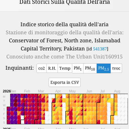
Dati Storici Sulla Qualità Dell'aria
Indice storico della qualità dell'aria
Stazione di monitoraggio della qualità dell'aria:
Conservator of Forest, North zone, Islamabad
Capital Territory, Pakistan
[id
541387
]
Conosciuto anche come
The Urban Unit/160915
Inquinanti:
PM
PM
PM
co2
R.H.
Temp
tvoc
1
10
2.5
Esporta in CSV
2026
Jan
Feb
Mar
Apr
May
Jun
Jul
Aug
M
T
W
T
F
S
S