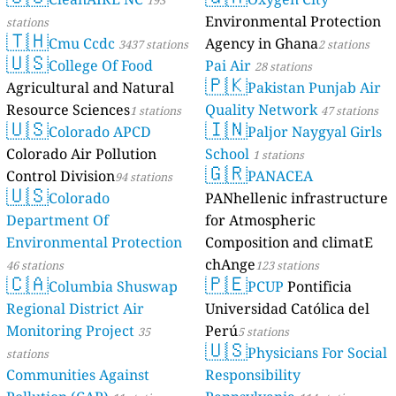
193
Environmental Protection
stations
🇹🇭
Cmu Ccdc
Agency in Ghana
3437 stations
2 stations
🇺🇸
College Of Food
Pai Air
28 stations
🇵🇰
Agricultural and Natural
Pakistan Punjab Air
Resource Sciences
Quality Network
1 stations
47 stations
🇺🇸
🇮🇳
Colorado APCD
Paljor Naygyal Girls
Colorado Air Pollution
School
1 stations
🇬🇷
Control Division
PANACEA
94 stations
🇺🇸
Colorado
PANhellenic infrastructure
Department Of
for Atmospheric
Environmental Protection
Composition and climatE
chAnge
46 stations
123 stations
🇨🇦
🇵🇪
Columbia Shuswap
PCUP
Pontificia
Regional District Air
Universidad Católica del
Monitoring Project
Perú
35
5 stations
🇺🇸
Physicians For Social
stations
Communities Against
Responsibility