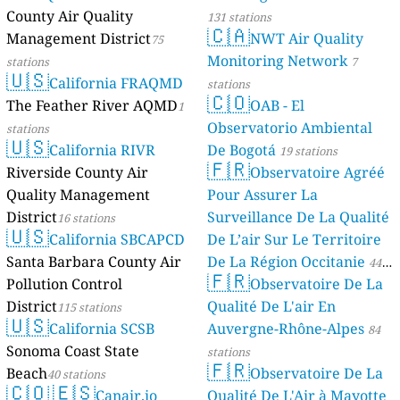
County Air Quality
131 stations
🇨🇦
Management District
NWT Air Quality
75
Monitoring Network
stations
7
🇺🇸
California FRAQMD
stations
🇨🇴
The Feather River AQMD
OAB - El
1
Observatorio Ambiental
stations
🇺🇸
California RIVR
De Bogotá
19 stations
🇫🇷
Riverside County Air
Observatoire Agréé
Quality Management
Pour Assurer La
District
Surveillance De La Qualité
16 stations
🇺🇸
California SBCAPCD
De L’air Sur Le Territoire
Santa Barbara County Air
De La Région Occitanie
44
🇫🇷
Pollution Control
Observatoire De La
stations
District
Qualité De L'air En
115 stations
🇺🇸
California SCSB
Auvergne-Rhône-Alpes
84
Sonoma Coast State
stations
🇫🇷
Beach
Observatoire De La
40 stations
🇨🇴
🇪🇸
Canair.io
Qualité De L'Air à Mayotte