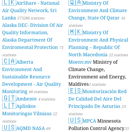
🇱🇰
🇶🇦
AirShare - National
Ministry Of
Air Quality Network, Sri
Environment And Climate
Lanka
Change, State Of Qatar
573286 stations
16
Alaska DEC- Division Of Air
stations
🇲🇰
Quality Information,
Ministry Of
Alaska Department Of
Environment And Physical
Enviromental Protection
Planning – Republic Of
73
North Macedonia
stations
22 stations
🇨🇦
Alberta
Moenv.mv
Ministry of
Environment And
Climate Change,
Sustainable Resource
Environment and Energy,
Development - Air Quality
Maldives
1 stations
🇪🇸
Monitoring
Monitorización Red
66 stations
🇬🇹
Ambente
De Calidad Del Aire Del
4 stations
🇱🇹
Aplinkos
Principado De Asturias
23
Monitoringas Vilniaus
22
stations
🇺🇸
MPCA
Minnesota
stations
🇺🇸
AQMD NASA
Pollution Control Agency
69
33