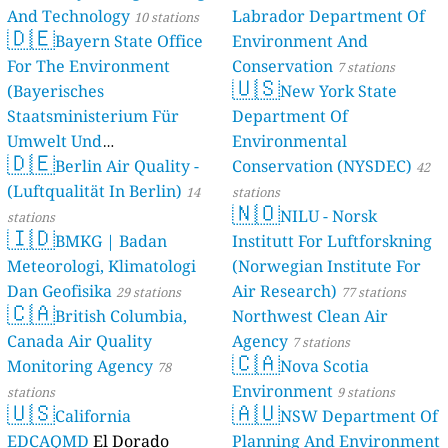
And Technology
Labrador Department Of
10 stations
🇩🇪
Bayern State Office
Environment And
For The Environment
Conservation
7 stations
🇺🇸
(Bayerisches
New York State
Staatsministerium Für
Department Of
Umwelt Und
Environmental
🇩🇪
Berlin Air Quality -
Verbraucherschutz) - LfU
Conservation (NYSDEC)
42
(Luftqualität In Berlin)
46 stations
14
stations
🇳🇴
NILU - Norsk
stations
🇮🇩
BMKG | Badan
Institutt For Luftforskning
Meteorologi, Klimatologi
(Norwegian Institute For
Dan Geofisika
Air Research)
29 stations
77 stations
🇨🇦
British Columbia,
Northwest Clean Air
Canada Air Quality
Agency
7 stations
🇨🇦
Monitoring Agency
Nova Scotia
78
Environment
stations
9 stations
🇺🇸
🇦🇺
California
NSW Department Of
EDCAQMD
El Dorado
Planning And Environment