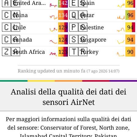
🇦🇪
🇪🇸
142
96
United Arab Emirates
Spain
🇨🇳
🇶🇦
134
96
China
Qatar
🇨🇱
🇵🇸
129
94
Chile
Palestine
🇨🇦
🇸🇬
124
94
Canada
Singapore
🇿🇦
🇹🇷
123
90
South Africa
Turkey
Ranking updated un minuto fa
(7 ago 2026 14:07)
Analisi della qualità dei dati dei
sensori AirNet
Per maggiori informazioni sulla qualità dei dati
del sensore:
Conservator of Forest, North zone,
Islamabad Capital Territory, Pakistan