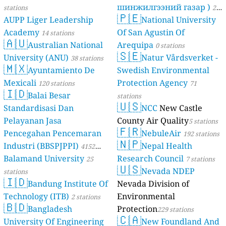
шинжилгээний газар )
stations
21
🇵🇪
AUPP Liger Leadership
National University
stations
Academy
Of San Agustin Of
14 stations
🇦🇺
Australian National
Arequipa
0 stations
🇸🇪
University (ANU)
Natur Vårdsverket -
38 stations
🇲🇽
Ayuntamiento De
Swedish Environmental
Mexicali
Protection Agency
120 stations
71
🇮🇩
Balai Besar
stations
🇺🇸
Standardisasi Dan
NCC
New Castle
Pelayanan Jasa
County Air Quality
5 stations
🇫🇷
Pencegahan Pencemaran
NebuleAir
192 stations
🇳🇵
Industri (BBSPJPPI)
Nepal Health
4152
Balamand University
Research Council
stations
25
7 stations
🇺🇸
Nevada NDEP
stations
🇮🇩
Bandung Institute Of
Nevada Division of
Technology (ITB)
Environmental
2 stations
🇧🇩
Bangladesh
Protection
229 stations
🇨🇦
University Of Engineering
New Foundland And