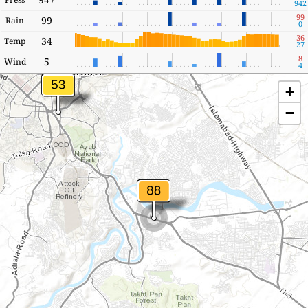
942
99
99
Rain
0
36
34
Temp
27
8
5
Wind
4
+
−