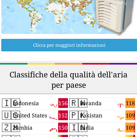
Clicca per maggiori informazioni
Classifiche della qualità dell'aria
per paese
🇮🇩
🇷🇼
156
118
Indonesia
Rwanda
🇺🇸
🇵🇰
152
109
United States
Pakistan
🇿🇲
🇮🇳
150
109
Zambia
India